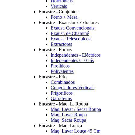
Horizontais
Verticais
Encastre - Conjuntos
Forno + Mesa
Encastre - Exaustor / Extratores
Exaust. Convencionais
Exaust. de Chaminé
Exaust. Telescópicos
Extractores
Encastre - Fornos
Independentes - Eléctricos
Independentes C / Gás
Piroliticos
Polivalentes
Encastre - Frio
Combinados
Congeladores Verticais
Frigorificos
Garrafeiras
Encastre - Maq. L. Roupa
Maq. Lavar / Secar Roupa
Maq. Lavar Roupa
Maq. Secar Roupa
Encastre - Maq. Louça
Maq. Lavar Louça 45 Cm