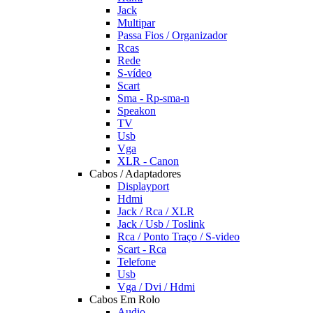
Jack
Multipar
Passa Fios / Organizador
Rcas
Rede
S-vídeo
Scart
Sma - Rp-sma-n
Speakon
TV
Usb
Vga
XLR - Canon
Cabos / Adaptadores
Displayport
Hdmi
Jack / Rca / XLR
Jack / Usb / Toslink
Rca / Ponto Traço / S-video
Scart - Rca
Telefone
Usb
Vga / Dvi / Hdmi
Cabos Em Rolo
Audio