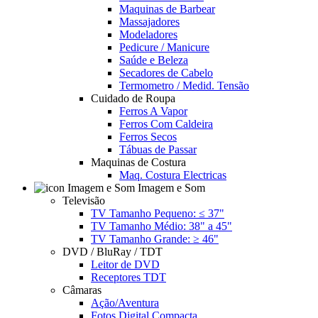
Maquinas de Barbear
Massajadores
Modeladores
Pedicure / Manicure
Saúde e Beleza
Secadores de Cabelo
Termometro / Medid. Tensão
Cuidado de Roupa
Ferros A Vapor
Ferros Com Caldeira
Ferros Secos
Tábuas de Passar
Maquinas de Costura
Maq. Costura Electricas
Imagem e Som
Televisão
TV Tamanho Pequeno: ≤ 37"
TV Tamanho Médio: 38" a 45"
TV Tamanho Grande: ≥ 46"
DVD / BluRay / TDT
Leitor de DVD
Receptores TDT
Câmaras
Ação/Aventura
Fotos Digital Compacta