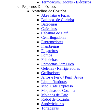
Termoacumuladores - Eléctricos
Pequenos Domésticos
Aparelhos de Cozinha
Abre-latas e Facas
Balanças de Cozinha
Batedeiras
Cafeteiras
Cápsulas de Café
Centrifugadoras
Espremedores
Fiambreiras
Fogareiros
Fornos
Fritadeiras
Fritadeiras Sem Óleo
Geleiras / Refrigeradores
Grelhadores
Jarros e Ferv. / Purif. Água
Liquidificadoras
Maq. Cafe Expresso
Maquinas de Cozinha
Moinhos de Cafe
Robot de Cozinha
Sandwicheiras
Torradeiras