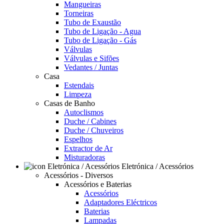
Mangueiras
Torneiras
Tubo de Exaustão
Tubo de Ligação - Agua
Tubo de Ligação - Gás
Válvulas
Válvulas e Sifões
Vedantes / Juntas
Casa
Estendais
Limpeza
Casas de Banho
Autoclismos
Duche / Cabines
Duche / Chuveiros
Espelhos
Extractor de Ar
Misturadoras
Eletrónica / Acessórios
Acessórios - Diversos
Acessórios e Baterias
Acessórios
Adaptadores Eléctricos
Baterias
Lampadas