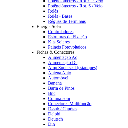
Potênciómetros - Rot. C / Veio
Potênciómetros - Rot. S / Veio
Relés
Relés - Bases
Réguas de Terminais
Energia Solar
Controladores
Estruturas de Fixação
Kits Solares
Paineis Fotovoltaicos
Fichas & Conectores
Alimentação Ac
Alimentação Dc
Amp Superseal (estanques)
Antena Auto
Automóvel
Banana
Barra de Pinos
Bnc
Coluna-som
Conectores Multifunção
D-sub / Capótas
Delphi
Deutsch
Din