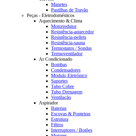
Manetes
Pastilhas de Travão
Peças - Eletrodomésticos
Aquecimento & Clima
Motorredutor
Resistência-aquecedor
Resistência-pellets
Resistência-sauna
Termostatos / Sondas
Termoventilador
Ar Condicionado
Bombas
Condensadores
Modulo Eletrónico
Suportes
Tubo Cobre
Tubo Drenagem
Ventilação
Aspirador
Baterias
Escovas & Ponteiras
Estrutura
Filtros
Interruptores / Botões
Motores