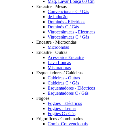
Maq. Lavar Louça 60 Cm
Encastre - Mesas
Convencionais C / Gás
de Indução
Dominós - Eléctricos
Dominós C / Gás
Vitrocerâmicas - Eléctricas
Vitrocerâmicas C / Gás
Encastre - Microondas
Microondas
Encastre - Outras
Acessorios Encastre
Lava Louças
Misturadoras
Esquentadores / Caldeiras
Caldeiras - Outras
Caldeiras C / Gás
Esquentadores - Eléctricos
Esquentadores C / Gás
Fogões
Fogões - Eléctricos
Fogões - Lenha
Fogões C / Gás
Frigorificos / Combinados
Comb. Convencionais