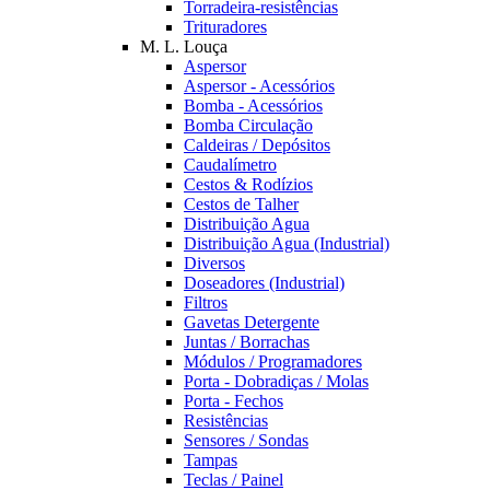
Torradeira-resistências
Trituradores
M. L. Louça
Aspersor
Aspersor - Acessórios
Bomba - Acessórios
Bomba Circulação
Caldeiras / Depósitos
Caudalímetro
Cestos & Rodízios
Cestos de Talher
Distribuição Agua
Distribuição Agua (Industrial)
Diversos
Doseadores (Industrial)
Filtros
Gavetas Detergente
Juntas / Borrachas
Módulos / Programadores
Porta - Dobradiças / Molas
Porta - Fechos
Resistências
Sensores / Sondas
Tampas
Teclas / Painel