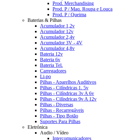
Prod. Merchandising
Prod. P / Maq. Roupa e Louça
Prod. P / Queima
Baterias & Pilhas
Acumulador 1,2v
Acumulador 12v
Acumulador 2,4v
Acumulador 3V - 4V
Acumulador 4,8v
Bateria 12v
Bateria 6v
Bateria Tel.
Carregadores
Li-po
Pilhas - Aparelhos Auditivos
Pilhas - Cilíndricas 1. 5v
Pilhas - Cilíndricas 3v A 6v
Pilhas - Cilíndricas 9v A 12v
Pilhas - Diversas
Pilhas - Recarregáveis
Pilhas - Tipo Botão
Suportes Para Pilhas
Eletrónica
Audio / Vídeo
Intercomunicadores