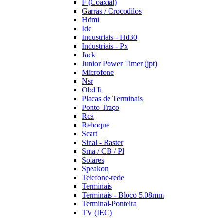
F (Coaxial)
Garras / Crocodilos
Hdmi
Idc
Industriais - Hd30
Industriais - Px
Jack
Junior Power Timer (jpt)
Microfone
Nsr
Obd Ii
Placas de Terminais
Ponto Traço
Rca
Reboque
Scart
Sinal - Raster
Sma / CB / Pl
Solares
Speakon
Telefone-rede
Terminais
Terminais - Bloco 5.08mm
Terminal-Ponteira
TV (IEC)