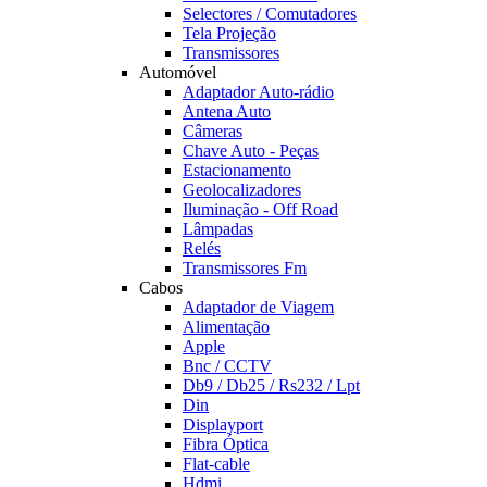
Selectores / Comutadores
Tela Projeção
Transmissores
Automóvel
Adaptador Auto-rádio
Antena Auto
Câmeras
Chave Auto - Peças
Estacionamento
Geolocalizadores
Iluminação - Off Road
Lâmpadas
Relés
Transmissores Fm
Cabos
Adaptador de Viagem
Alimentação
Apple
Bnc / CCTV
Db9 / Db25 / Rs232 / Lpt
Din
Displayport
Fibra Óptica
Flat-cable
Hdmi