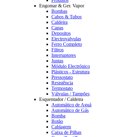
Produtos
Engomar & Ger. Vapor
Bombas
Cabos & Tubos
Caldeira
Capas
Depositos
Electrovalvulas
Ferro Completo
Filtros
Interruptores
Juntas
Módulo Electrónico
Plásticos - Estrutura
Pressostato
Resistência
Termostato
Válvulas / Tampões
Esquentador / Caldeira
Automático de Aguá
Automático de Gás
Bomba
Botão
Cablagem
Caixa de Pilhas