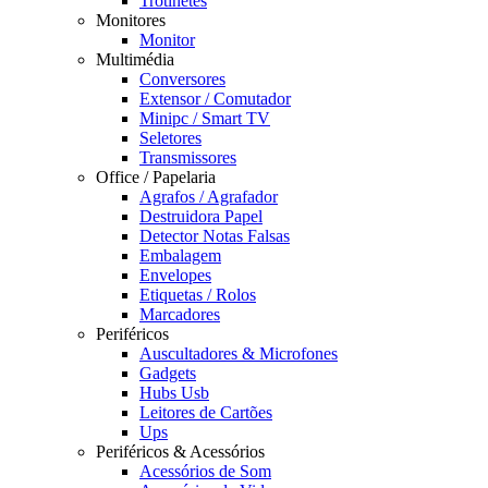
Trotinetes
Monitores
Monitor
Multimédia
Conversores
Extensor / Comutador
Minipc / Smart TV
Seletores
Transmissores
Office / Papelaria
Agrafos / Agrafador
Destruidora Papel
Detector Notas Falsas
Embalagem
Envelopes
Etiquetas / Rolos
Marcadores
Periféricos
Auscultadores & Microfones
Gadgets
Hubs Usb
Leitores de Cartões
Ups
Periféricos & Acessórios
Acessórios de Som