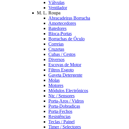
Válvulas
Ventilador
M. L. Roupa
Abraçadeiras Borracha
Amortecedores
Batedores
Bloca-Portas
Borrachas de Óculo
Correias
Cruzetas
Cubas / Cestos
Diversos
Escovas de Motor
Filtros Esgoto
Gaveta Detergente
Molas
Motores
Módulos Electrónicos
Ntc / Sensores
Porta-Aros / Vidros
Porta-Dobradiças
Porta-Fechos
Resistências
Teclas / Painel
Timer / Selectores