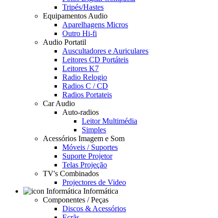
Tripés/Hastes
Equipamentos Audio
Aparelhagens Micros
Outro Hi-fi
Audio Portatil
Auscultadores e Auriculares
Leitores CD Portáteis
Leitores K7
Radio Relogio
Radios C / CD
Radios Portateis
Car Audio
Auto-radios
Leitor Multimédia
Simples
Acessórios Imagem e Som
Móveis / Suportes
Suporte Projetor
Telas Projeção
TV's Combinados
Projectores de Video
Informática
Componentes / Peças
Discos & Acessórios
Ecrãs