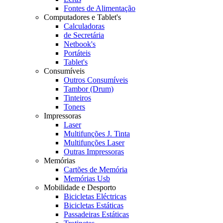
Fontes de Alimentação
Computadores e Tablet's
Calculadoras
de Secretária
Netbook's
Portáteis
Tablet's
Consumíveis
Outros Consumíveis
Tambor (Drum)
Tinteiros
Toners
Impressoras
Laser
Multifunções J. Tinta
Multifunções Laser
Outras Impressoras
Memórias
Cartões de Memória
Memórias Usb
Mobilidade e Desporto
Bicicletas Eléctricas
Bicicletas Estáticas
Passadeiras Estáticas