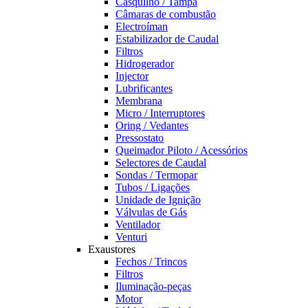
Casquilho / Tampa
Câmaras de combustão
Electroíman
Estabilizador de Caudal
Filtros
Hidrogerador
Injector
Lubrificantes
Membrana
Micro / Interruptores
Oring / Vedantes
Pressostato
Queimador Piloto / Acessórios
Selectores de Caudal
Sondas / Termopar
Tubos / Ligações
Unidade de Ignição
Válvulas de Gás
Ventilador
Venturi
Exaustores
Fechos / Trincos
Filtros
Iluminação-peças
Motor