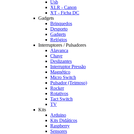
Usb
XLR - Canon
XT - Ficha DC
Gadgets
Brinquedos
Desporto
Gadgets
Relógios
Interruptores / Pulsadores
Alavanca
Chave
Deslizantes
Interruptor Pressão
Magnético
Micro Switch
Pulsador (Teimoso)
Rocker
Rotativos
Tact Switch
TV
Kits
Arduino
Kits Didáticos
Raspberry
Sensores