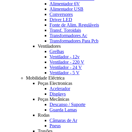
Alimentador 6V
Alimentador USB
Conversores
Driver LED
Fonte de Alim. Reguláveis
Transf. Toroidais
Transformadores Ac
Transformadores Para Pcb
Ventiladores
Grelhas
Ventilador - 12v
Ventilador - 220 V
Ventilador - 24 V
Ventilador - 5 V
Mobilidade Eléctrica
Peças Electronicas
Acelerador
Displays
Peças Mecânicas
Descanso / Suporte
Guarda Lamas
Rodas
Câmaras de Ar
Pneus
Travões