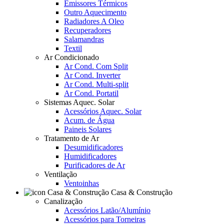
Emissores Térmicos
Outro Aquecimento
Radiadores A Oleo
Recuperadores
Salamandras
Textil
Ar Condicionado
Ar Cond. Com Split
Ar Cond. Inverter
Ar Cond. Multi-split
Ar Cond. Portatil
Sistemas Aquec. Solar
Acessórios Aquec. Solar
Acum. de Água
Paineis Solares
Tratamento de Ar
Desumidificadores
Humidificadores
Purificadores de Ar
Ventilação
Ventoinhas
Casa & Construção
Canalização
Acessórios Latão/Alumínio
Acessórios para Torneiras