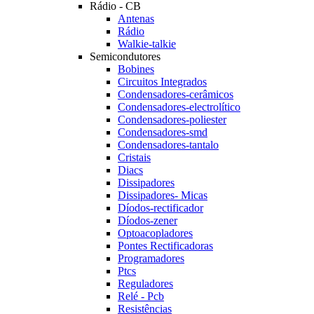
Rádio - CB
Antenas
Rádio
Walkie-talkie
Semicondutores
Bobines
Circuitos Integrados
Condensadores-cerâmicos
Condensadores-electrolítico
Condensadores-poliester
Condensadores-smd
Condensadores-tantalo
Cristais
Diacs
Dissipadores
Dissipadores- Micas
Díodos-rectificador
Díodos-zener
Optoacopladores
Pontes Rectificadoras
Programadores
Ptcs
Reguladores
Relé - Pcb
Resistências