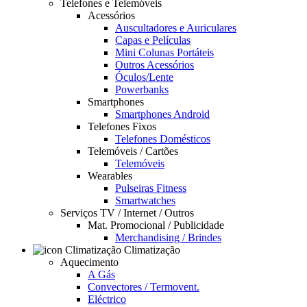
Telefones e Telemóveis
Acessórios
Auscultadores e Auriculares
Capas e Películas
Mini Colunas Portáteis
Outros Acessórios
Óculos/Lente
Powerbanks
Smartphones
Smartphones Android
Telefones Fixos
Telefones Domésticos
Telemóveis / Cartões
Telemóveis
Wearables
Pulseiras Fitness
Smartwatches
Serviços TV / Internet / Outros
Mat. Promocional / Publicidade
Merchandising / Brindes
Climatização
Aquecimento
A Gás
Convectores / Termovent.
Eléctrico