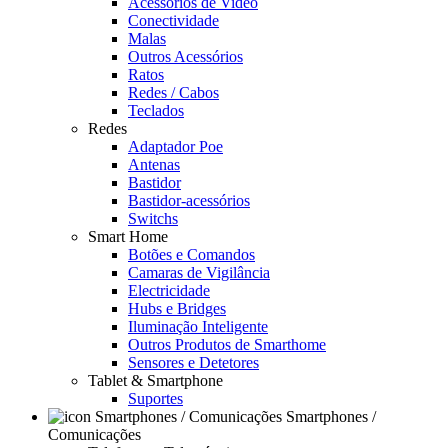
Acessórios de Video
Conectividade
Malas
Outros Acessórios
Ratos
Redes / Cabos
Teclados
Redes
Adaptador Poe
Antenas
Bastidor
Bastidor-acessórios
Switchs
Smart Home
Botões e Comandos
Camaras de Vigilância
Electricidade
Hubs e Bridges
Iluminação Inteligente
Outros Produtos de Smarthome
Sensores e Detetores
Tablet & Smartphone
Suportes
Smartphones /
Comunicações