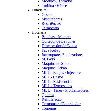
Módulos / Teclados
Turbina / Hélice
Fritadeira
Cestos
Misturadores
Resistências
Termostato
Hotelaria
Bombas e Motores
Cortador de Legumes
Descascador de Batata
Faca Kebab
Interruptores/Sinalizadores
M. Gelo
Maquina de Sumo
Maquina Kebab
MLL - Braços / Injectores
MLL - Cestos
MLL - Resistências
MLL - Termostatos
MLL - Timer / Programadores
Queima
Refrigeração
Termómetro/Controlador
Torneiras