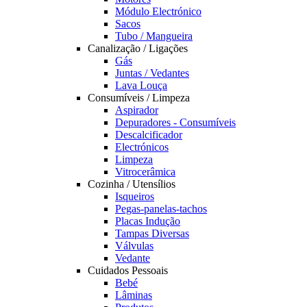
Módulo Electrónico
Sacos
Tubo / Mangueira
Canalização / Ligações
Gás
Juntas / Vedantes
Lava Louça
Consumíveis / Limpeza
Aspirador
Depuradores - Consumíveis
Descalcificador
Electrónicos
Limpeza
Vitrocerâmica
Cozinha / Utensílios
Isqueiros
Pegas-panelas-tachos
Placas Indução
Tampas Diversas
Válvulas
Vedante
Cuidados Pessoais
Bebé
Lâminas