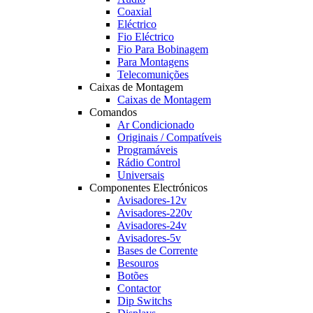
Coaxial
Eléctrico
Fio Eléctrico
Fio Para Bobinagem
Para Montagens
Telecomunições
Caixas de Montagem
Caixas de Montagem
Comandos
Ar Condicionado
Originais / Compatíveis
Programáveis
Rádio Control
Universais
Componentes Electrónicos
Avisadores-12v
Avisadores-220v
Avisadores-24v
Avisadores-5v
Bases de Corrente
Besouros
Botões
Contactor
Dip Switchs