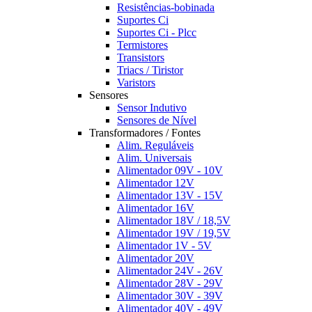
Resistências-bobinada
Suportes Ci
Suportes Ci - Plcc
Termistores
Transistors
Triacs / Tiristor
Varistors
Sensores
Sensor Indutivo
Sensores de Nível
Transformadores / Fontes
Alim. Reguláveis
Alim. Universais
Alimentador 09V - 10V
Alimentador 12V
Alimentador 13V - 15V
Alimentador 16V
Alimentador 18V / 18,5V
Alimentador 19V / 19,5V
Alimentador 1V - 5V
Alimentador 20V
Alimentador 24V - 26V
Alimentador 28V - 29V
Alimentador 30V - 39V
Alimentador 40V - 49V