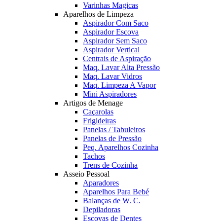
Varinhas Magicas
Aparelhos de Limpeza
Aspirador Com Saco
Aspirador Escova
Aspirador Sem Saco
Aspirador Vertical
Centrais de Aspiração
Maq. Lavar Alta Pressão
Maq. Lavar Vidros
Maq. Limpeza A Vapor
Mini Aspiradores
Artigos de Menage
Caçarolas
Frigideiras
Panelas / Tabuleiros
Panelas de Pressão
Peq. Aparelhos Cozinha
Tachos
Trens de Cozinha
Asseio Pessoal
Aparadores
Aparelhos Para Bebé
Balanças de W. C.
Depiladoras
Escovas de Dentes