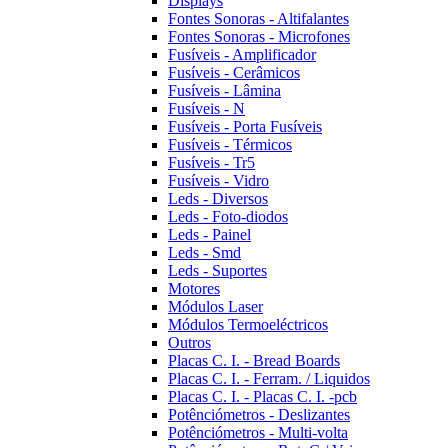
Displays
Fontes Sonoras - Altifalantes
Fontes Sonoras - Microfones
Fusíveis - Amplificador
Fusíveis - Cerâmicos
Fusíveis - Lâmina
Fusíveis - N
Fusíveis - Porta Fusíveis
Fusíveis - Térmicos
Fusíveis - Tr5
Fusíveis - Vidro
Leds - Diversos
Leds - Foto-diodos
Leds - Painel
Leds - Smd
Leds - Suportes
Motores
Módulos Laser
Módulos Termoeléctricos
Outros
Placas C. I. - Bread Boards
Placas C. I. - Ferram. / Liquidos
Placas C. I. - Placas C. I. -pcb
Potênciómetros - Deslizantes
Potênciómetros - Multi-volta