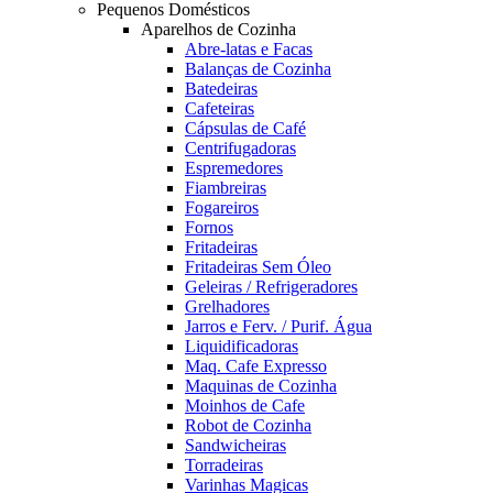
Pequenos Domésticos
Aparelhos de Cozinha
Abre-latas e Facas
Balanças de Cozinha
Batedeiras
Cafeteiras
Cápsulas de Café
Centrifugadoras
Espremedores
Fiambreiras
Fogareiros
Fornos
Fritadeiras
Fritadeiras Sem Óleo
Geleiras / Refrigeradores
Grelhadores
Jarros e Ferv. / Purif. Água
Liquidificadoras
Maq. Cafe Expresso
Maquinas de Cozinha
Moinhos de Cafe
Robot de Cozinha
Sandwicheiras
Torradeiras
Varinhas Magicas