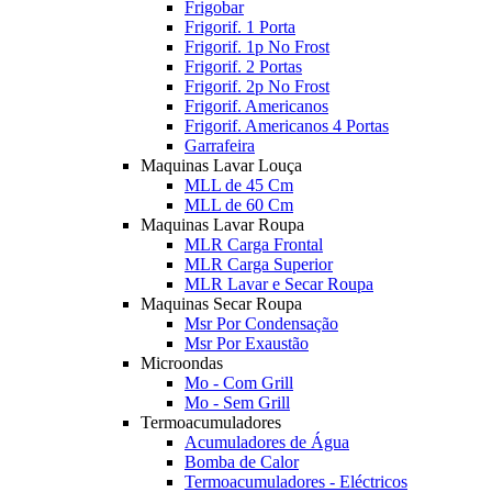
Frigobar
Frigorif. 1 Porta
Frigorif. 1p No Frost
Frigorif. 2 Portas
Frigorif. 2p No Frost
Frigorif. Americanos
Frigorif. Americanos 4 Portas
Garrafeira
Maquinas Lavar Louça
MLL de 45 Cm
MLL de 60 Cm
Maquinas Lavar Roupa
MLR Carga Frontal
MLR Carga Superior
MLR Lavar e Secar Roupa
Maquinas Secar Roupa
Msr Por Condensação
Msr Por Exaustão
Microondas
Mo - Com Grill
Mo - Sem Grill
Termoacumuladores
Acumuladores de Água
Bomba de Calor
Termoacumuladores - Eléctricos