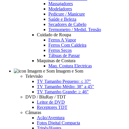
Massajadores
Modeladores
Pedicure / Manicure
Saúde e Beleza
Secadores de Cabelo
Termometro / Medid. Tensão
Cuidado de Roupa
Ferros A Vapor
Ferros Com Caldeira
Ferros Secos
Tábuas de Passar
Maquinas de Costura
Maq. Costura Electricas
Imagem e Som
Televisão
TV Tamanho Pequeno: ≤ 37"
TV Tamanho Médio: 38" a 45"
TV Tamanho Grande: ≥ 46"
DVD / BluRay / TDT
Leitor de DVD
Receptores TDT
Câmaras
Ação/Aventura
Fotos Digital Compacta
Tripés/Hastes