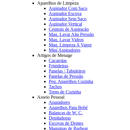
Aparelhos de Limpeza
Aspirador Com Saco
Aspirador Escova
Aspirador Sem Saco
Aspirador Vertical
Centrais de Aspiração
Maq. Lavar Alta Pressão
Maq. Lavar Vidros
Maq. Limpeza A Vapor
Mini Aspiradores
Artigos de Menage
Caçarolas
Frigideiras
Panelas / Tabuleiros
Panelas de Pressão
Peq. Aparelhos Cozinha
Tachos
Trens de Cozinha
Asseio Pessoal
Aparadores
Aparelhos Para Bebé
Balanças de W. C.
Depiladoras
Escovas de Dentes
Maquinas de Barbear