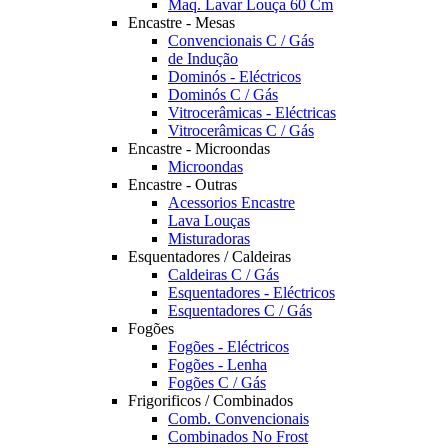
Maq. Lavar Louça 60 Cm
Encastre - Mesas
Convencionais C / Gás
de Indução
Dominós - Eléctricos
Dominós C / Gás
Vitrocerâmicas - Eléctricas
Vitrocerâmicas C / Gás
Encastre - Microondas
Microondas
Encastre - Outras
Acessorios Encastre
Lava Louças
Misturadoras
Esquentadores / Caldeiras
Caldeiras C / Gás
Esquentadores - Eléctricos
Esquentadores C / Gás
Fogões
Fogões - Eléctricos
Fogões - Lenha
Fogões C / Gás
Frigorificos / Combinados
Comb. Convencionais
Combinados No Frost