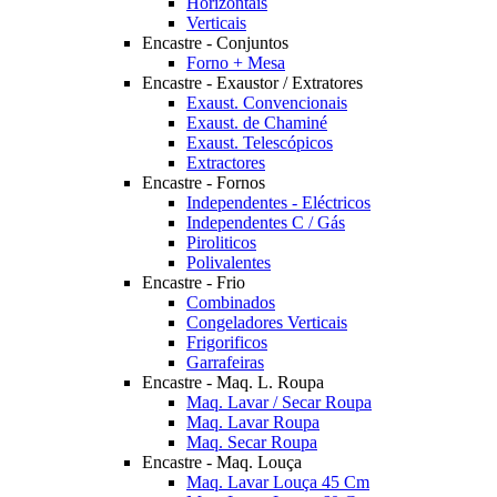
Horizontais
Verticais
Encastre - Conjuntos
Forno + Mesa
Encastre - Exaustor / Extratores
Exaust. Convencionais
Exaust. de Chaminé
Exaust. Telescópicos
Extractores
Encastre - Fornos
Independentes - Eléctricos
Independentes C / Gás
Piroliticos
Polivalentes
Encastre - Frio
Combinados
Congeladores Verticais
Frigorificos
Garrafeiras
Encastre - Maq. L. Roupa
Maq. Lavar / Secar Roupa
Maq. Lavar Roupa
Maq. Secar Roupa
Encastre - Maq. Louça
Maq. Lavar Louça 45 Cm