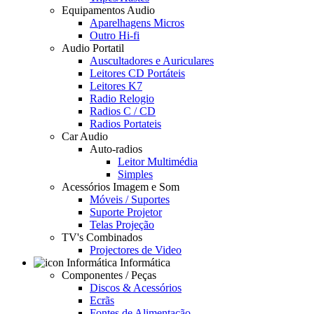
Equipamentos Audio
Aparelhagens Micros
Outro Hi-fi
Audio Portatil
Auscultadores e Auriculares
Leitores CD Portáteis
Leitores K7
Radio Relogio
Radios C / CD
Radios Portateis
Car Audio
Auto-radios
Leitor Multimédia
Simples
Acessórios Imagem e Som
Móveis / Suportes
Suporte Projetor
Telas Projeção
TV's Combinados
Projectores de Video
Informática
Componentes / Peças
Discos & Acessórios
Ecrãs
Fontes de Alimentação