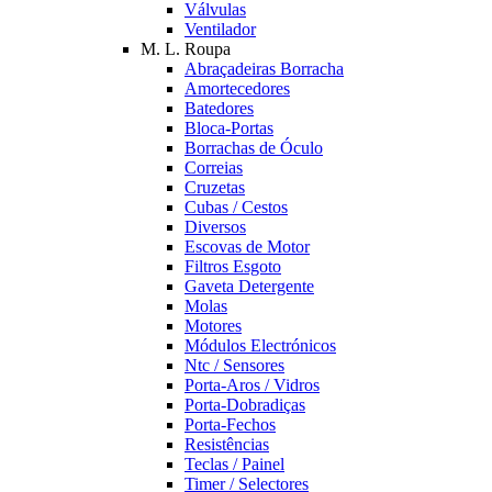
Válvulas
Ventilador
M. L. Roupa
Abraçadeiras Borracha
Amortecedores
Batedores
Bloca-Portas
Borrachas de Óculo
Correias
Cruzetas
Cubas / Cestos
Diversos
Escovas de Motor
Filtros Esgoto
Gaveta Detergente
Molas
Motores
Módulos Electrónicos
Ntc / Sensores
Porta-Aros / Vidros
Porta-Dobradiças
Porta-Fechos
Resistências
Teclas / Painel
Timer / Selectores