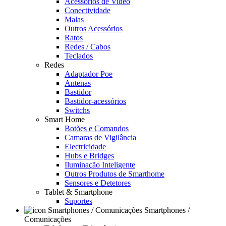
Acessórios de Video
Conectividade
Malas
Outros Acessórios
Ratos
Redes / Cabos
Teclados
Redes
Adaptador Poe
Antenas
Bastidor
Bastidor-acessórios
Switchs
Smart Home
Botões e Comandos
Camaras de Vigilância
Electricidade
Hubs e Bridges
Iluminação Inteligente
Outros Produtos de Smarthome
Sensores e Detetores
Tablet & Smartphone
Suportes
Smartphones /
Comunicações