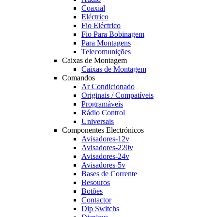
Coaxial
Eléctrico
Fio Eléctrico
Fio Para Bobinagem
Para Montagens
Telecomunições
Caixas de Montagem
Caixas de Montagem
Comandos
Ar Condicionado
Originais / Compatíveis
Programáveis
Rádio Control
Universais
Componentes Electrónicos
Avisadores-12v
Avisadores-220v
Avisadores-24v
Avisadores-5v
Bases de Corrente
Besouros
Botões
Contactor
Dip Switchs