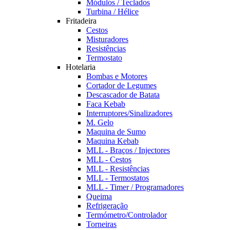
Módulos / Teclados
Turbina / Hélice
Fritadeira
Cestos
Misturadores
Resistências
Termostato
Hotelaria
Bombas e Motores
Cortador de Legumes
Descascador de Batata
Faca Kebab
Interruptores/Sinalizadores
M. Gelo
Maquina de Sumo
Maquina Kebab
MLL - Braços / Injectores
MLL - Cestos
MLL - Resistências
MLL - Termostatos
MLL - Timer / Programadores
Queima
Refrigeração
Termómetro/Controlador
Torneiras