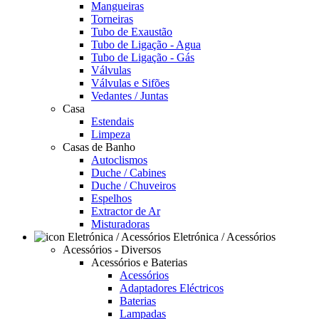
Mangueiras
Torneiras
Tubo de Exaustão
Tubo de Ligação - Agua
Tubo de Ligação - Gás
Válvulas
Válvulas e Sifões
Vedantes / Juntas
Casa
Estendais
Limpeza
Casas de Banho
Autoclismos
Duche / Cabines
Duche / Chuveiros
Espelhos
Extractor de Ar
Misturadoras
Eletrónica / Acessórios
Acessórios - Diversos
Acessórios e Baterias
Acessórios
Adaptadores Eléctricos
Baterias
Lampadas