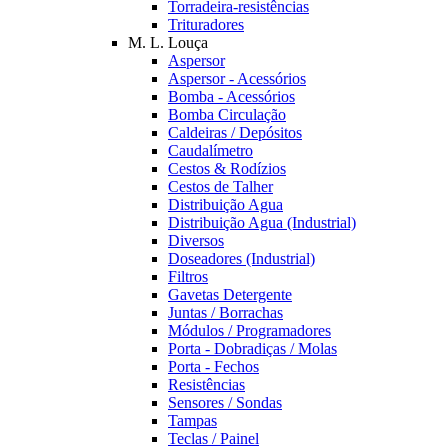
Torradeira-resistências
Trituradores
M. L. Louça
Aspersor
Aspersor - Acessórios
Bomba - Acessórios
Bomba Circulação
Caldeiras / Depósitos
Caudalímetro
Cestos & Rodízios
Cestos de Talher
Distribuição Agua
Distribuição Agua (Industrial)
Diversos
Doseadores (Industrial)
Filtros
Gavetas Detergente
Juntas / Borrachas
Módulos / Programadores
Porta - Dobradiças / Molas
Porta - Fechos
Resistências
Sensores / Sondas
Tampas
Teclas / Painel