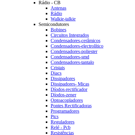
Rádio - CB
Antenas
Rádio
Walkie-talkie
Semicondutores
Bobines
Circuitos Integrados
Condensadores-cerâmicos
Condensadores-electrolítico
Condensadores-poliester
Condensadores-smd
Condensadores-tantalo
Cristais
Diacs
Dissipadores
Dissipadores- Micas
Díodos-rectificador
Díodos-zener
Optoacopladores
Pontes Rectificadoras
Programadores
Ptcs
Reguladores
Relé - Pcb
Resistências