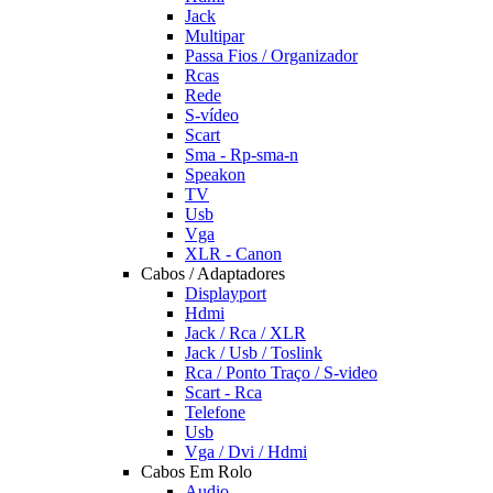
Jack
Multipar
Passa Fios / Organizador
Rcas
Rede
S-vídeo
Scart
Sma - Rp-sma-n
Speakon
TV
Usb
Vga
XLR - Canon
Cabos / Adaptadores
Displayport
Hdmi
Jack / Rca / XLR
Jack / Usb / Toslink
Rca / Ponto Traço / S-video
Scart - Rca
Telefone
Usb
Vga / Dvi / Hdmi
Cabos Em Rolo
Audio