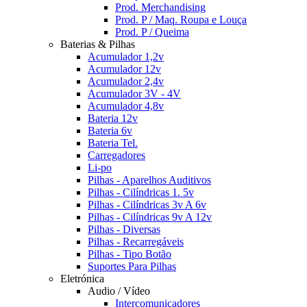
Prod. Merchandising
Prod. P / Maq. Roupa e Louça
Prod. P / Queima
Baterias & Pilhas
Acumulador 1,2v
Acumulador 12v
Acumulador 2,4v
Acumulador 3V - 4V
Acumulador 4,8v
Bateria 12v
Bateria 6v
Bateria Tel.
Carregadores
Li-po
Pilhas - Aparelhos Auditivos
Pilhas - Cilíndricas 1. 5v
Pilhas - Cilíndricas 3v A 6v
Pilhas - Cilíndricas 9v A 12v
Pilhas - Diversas
Pilhas - Recarregáveis
Pilhas - Tipo Botão
Suportes Para Pilhas
Eletrónica
Audio / Vídeo
Intercomunicadores