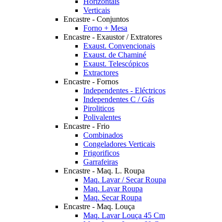
Horizontais
Verticais
Encastre - Conjuntos
Forno + Mesa
Encastre - Exaustor / Extratores
Exaust. Convencionais
Exaust. de Chaminé
Exaust. Telescópicos
Extractores
Encastre - Fornos
Independentes - Eléctricos
Independentes C / Gás
Piroliticos
Polivalentes
Encastre - Frio
Combinados
Congeladores Verticais
Frigorificos
Garrafeiras
Encastre - Maq. L. Roupa
Maq. Lavar / Secar Roupa
Maq. Lavar Roupa
Maq. Secar Roupa
Encastre - Maq. Louça
Maq. Lavar Louça 45 Cm