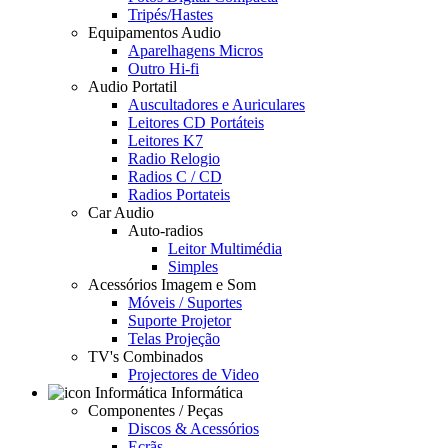
Tripés/Hastes
Equipamentos Audio
Aparelhagens Micros
Outro Hi-fi
Audio Portatil
Auscultadores e Auriculares
Leitores CD Portáteis
Leitores K7
Radio Relogio
Radios C / CD
Radios Portateis
Car Audio
Auto-radios
Leitor Multimédia
Simples
Acessórios Imagem e Som
Móveis / Suportes
Suporte Projetor
Telas Projeção
TV's Combinados
Projectores de Video
Informática
Componentes / Peças
Discos & Acessórios
Ecrãs