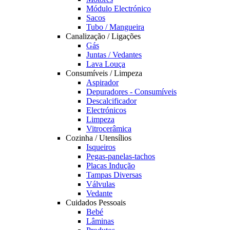
Módulo Electrónico
Sacos
Tubo / Mangueira
Canalização / Ligações
Gás
Juntas / Vedantes
Lava Louça
Consumíveis / Limpeza
Aspirador
Depuradores - Consumíveis
Descalcificador
Electrónicos
Limpeza
Vitrocerâmica
Cozinha / Utensílios
Isqueiros
Pegas-panelas-tachos
Placas Indução
Tampas Diversas
Válvulas
Vedante
Cuidados Pessoais
Bebé
Lâminas