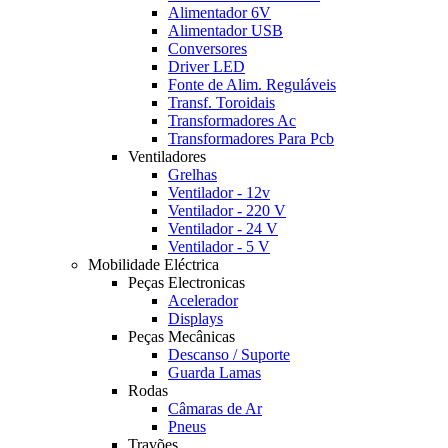
Alimentador 6V
Alimentador USB
Conversores
Driver LED
Fonte de Alim. Reguláveis
Transf. Toroidais
Transformadores Ac
Transformadores Para Pcb
Ventiladores
Grelhas
Ventilador - 12v
Ventilador - 220 V
Ventilador - 24 V
Ventilador - 5 V
Mobilidade Eléctrica
Peças Electronicas
Acelerador
Displays
Peças Mecânicas
Descanso / Suporte
Guarda Lamas
Rodas
Câmaras de Ar
Pneus
Travões