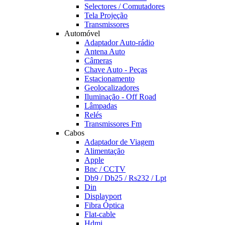
Selectores / Comutadores
Tela Projeção
Transmissores
Automóvel
Adaptador Auto-rádio
Antena Auto
Câmeras
Chave Auto - Peças
Estacionamento
Geolocalizadores
Iluminação - Off Road
Lâmpadas
Relés
Transmissores Fm
Cabos
Adaptador de Viagem
Alimentação
Apple
Bnc / CCTV
Db9 / Db25 / Rs232 / Lpt
Din
Displayport
Fibra Óptica
Flat-cable
Hdmi