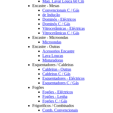
Maq. Lavar Louça 60 Cm
Encastre - Mesas
Convencionais C / Gás
de Indução
Dominós - Eléctricos
Dominós C / Gás
Vitrocerâmicas - Eléctricas
Vitrocerâmicas C / Gás
Encastre - Microondas
Microondas
Encastre - Outras
Acessorios Encastre
Lava Louças
Misturadoras
Esquentadores / Caldeiras
Caldeiras - Outras
Caldeiras C / Gás
Esquentadores - Eléctricos
Esquentadores C / Gás
Fogões
Fogões - Eléctricos
Fogões - Lenha
Fogões C / Gás
Frigorificos / Combinados
Comb. Convencionais