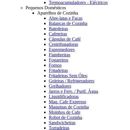
Termoacumuladores - Eléctricos
Pequenos Domésticos
Aparelhos de Cozinha
Abre-latas e Facas
Balanças de Cozinha
Batedeiras
Cafeteiras
Cápsulas de Café
Centrifugadoras
Espremedores
Fiambreiras
Fogareiros
Fornos
Fritadeiras
Fritadeiras Sem Óleo
Geleiras / Refrigeradores
Grelhadores
Jarros e Ferv. / Purif. Água
Liquidificadoras
Maq. Cafe Expresso
Maquinas de Cozinha
Moinhos de Cafe
Robot de Cozinha
Sandwicheiras
Torradeiras