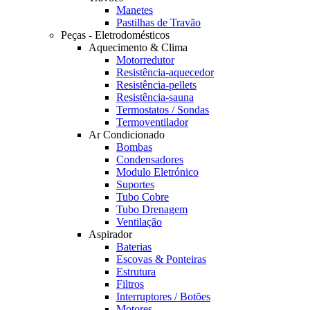
Manetes
Pastilhas de Travão
Peças - Eletrodomésticos
Aquecimento & Clima
Motorredutor
Resistência-aquecedor
Resistência-pellets
Resistência-sauna
Termostatos / Sondas
Termoventilador
Ar Condicionado
Bombas
Condensadores
Modulo Eletrónico
Suportes
Tubo Cobre
Tubo Drenagem
Ventilação
Aspirador
Baterias
Escovas & Ponteiras
Estrutura
Filtros
Interruptores / Botões
Motores