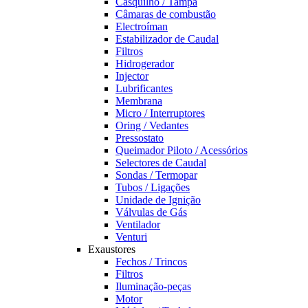
Casquilho / Tampa
Câmaras de combustão
Electroíman
Estabilizador de Caudal
Filtros
Hidrogerador
Injector
Lubrificantes
Membrana
Micro / Interruptores
Oring / Vedantes
Pressostato
Queimador Piloto / Acessórios
Selectores de Caudal
Sondas / Termopar
Tubos / Ligações
Unidade de Ignição
Válvulas de Gás
Ventilador
Venturi
Exaustores
Fechos / Trincos
Filtros
Iluminação-peças
Motor