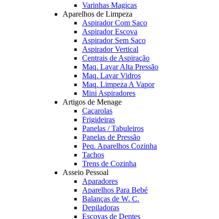
Varinhas Magicas
Aparelhos de Limpeza
Aspirador Com Saco
Aspirador Escova
Aspirador Sem Saco
Aspirador Vertical
Centrais de Aspiração
Maq. Lavar Alta Pressão
Maq. Lavar Vidros
Maq. Limpeza A Vapor
Mini Aspiradores
Artigos de Menage
Caçarolas
Frigideiras
Panelas / Tabuleiros
Panelas de Pressão
Peq. Aparelhos Cozinha
Tachos
Trens de Cozinha
Asseio Pessoal
Aparadores
Aparelhos Para Bebé
Balanças de W. C.
Depiladoras
Escovas de Dentes