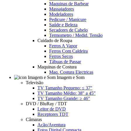
Maquinas de Barbear
Massajadores
Modeladores
Pedicure / Manicure
Saúde e Beleza
Secadores de Cabelo
Termometro / Medid. Tensão
Cuidado de Roupa
Ferros A Vapor
Ferros Com Caldeira
Ferros Secos
Tábuas de Passar
Maquinas de Costura
Maq. Costura Electricas
Imagem e Som
Televisão
TV Tamanho Pequeno: ≤ 37"
TV Tamanho Médio: 38" a 45"
TV Tamanho Grande: ≥ 46"
DVD / BluRay / TDT
Leitor de DVD
Receptores TDT
Câmaras
Ação/Aventura
Fotos Digital Compacta