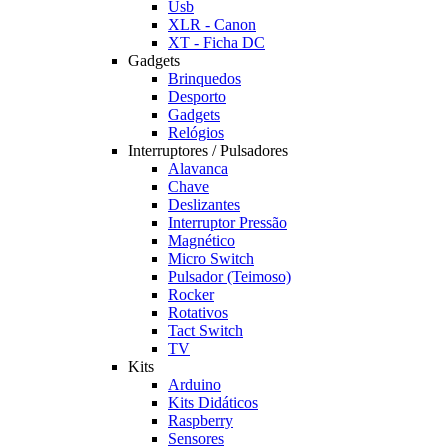
Usb
XLR - Canon
XT - Ficha DC
Gadgets
Brinquedos
Desporto
Gadgets
Relógios
Interruptores / Pulsadores
Alavanca
Chave
Deslizantes
Interruptor Pressão
Magnético
Micro Switch
Pulsador (Teimoso)
Rocker
Rotativos
Tact Switch
TV
Kits
Arduino
Kits Didáticos
Raspberry
Sensores