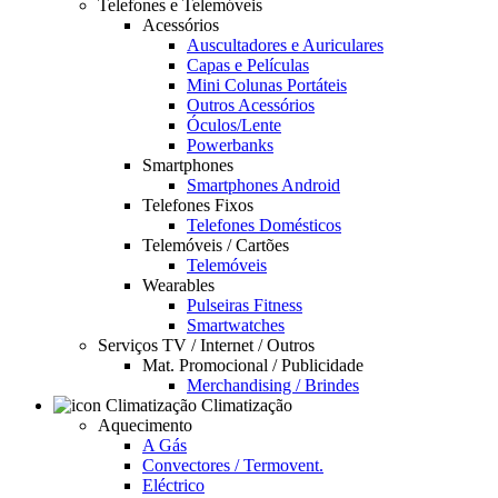
Telefones e Telemóveis
Acessórios
Auscultadores e Auriculares
Capas e Películas
Mini Colunas Portáteis
Outros Acessórios
Óculos/Lente
Powerbanks
Smartphones
Smartphones Android
Telefones Fixos
Telefones Domésticos
Telemóveis / Cartões
Telemóveis
Wearables
Pulseiras Fitness
Smartwatches
Serviços TV / Internet / Outros
Mat. Promocional / Publicidade
Merchandising / Brindes
Climatização
Aquecimento
A Gás
Convectores / Termovent.
Eléctrico