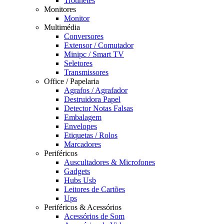
Trotinetes
Monitores
Monitor
Multimédia
Conversores
Extensor / Comutador
Minipc / Smart TV
Seletores
Transmissores
Office / Papelaria
Agrafos / Agrafador
Destruidora Papel
Detector Notas Falsas
Embalagem
Envelopes
Etiquetas / Rolos
Marcadores
Periféricos
Auscultadores & Microfones
Gadgets
Hubs Usb
Leitores de Cartões
Ups
Periféricos & Acessórios
Acessórios de Som