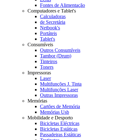
Fontes de Alimentação
Computadores e Tablet's
Calculadoras
de Secretária
Netbook's
Portáteis
Tablet's
Consumíveis
Outros Consumíveis
Tambor (Drum)
Tinteiros
Toners
Impressoras
Laser
Multifunções J. Tinta
Multifunções Laser
Outras Impressoras
Memórias
Cartões de Memória
Memórias Usb
Mobilidade e Desporto
Bicicletas Eléctricas
Bicicletas Estáticas
Passadeiras Estáticas