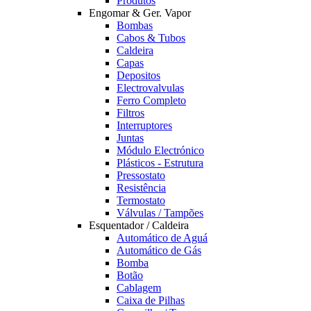
Produtos
Engomar & Ger. Vapor
Bombas
Cabos & Tubos
Caldeira
Capas
Depositos
Electrovalvulas
Ferro Completo
Filtros
Interruptores
Juntas
Módulo Electrónico
Plásticos - Estrutura
Pressostato
Resistência
Termostato
Válvulas / Tampões
Esquentador / Caldeira
Automático de Aguá
Automático de Gás
Bomba
Botão
Cablagem
Caixa de Pilhas