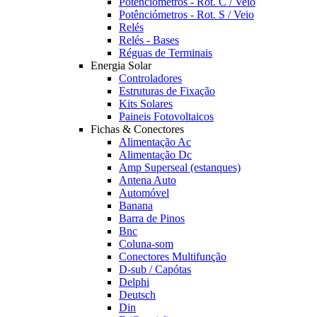
Potênciómetros - Rot. C / Veio
Potênciómetros - Rot. S / Veio
Relés
Relés - Bases
Réguas de Terminais
Energia Solar
Controladores
Estruturas de Fixação
Kits Solares
Paineis Fotovoltaicos
Fichas & Conectores
Alimentação Ac
Alimentação Dc
Amp Superseal (estanques)
Antena Auto
Automóvel
Banana
Barra de Pinos
Bnc
Coluna-som
Conectores Multifunção
D-sub / Capótas
Delphi
Deutsch
Din