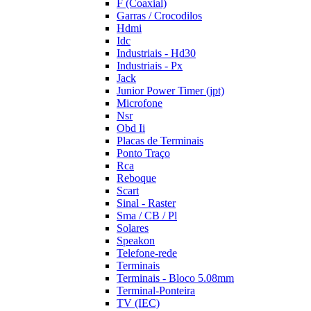
F (Coaxial)
Garras / Crocodilos
Hdmi
Idc
Industriais - Hd30
Industriais - Px
Jack
Junior Power Timer (jpt)
Microfone
Nsr
Obd Ii
Placas de Terminais
Ponto Traço
Rca
Reboque
Scart
Sinal - Raster
Sma / CB / Pl
Solares
Speakon
Telefone-rede
Terminais
Terminais - Bloco 5.08mm
Terminal-Ponteira
TV (IEC)