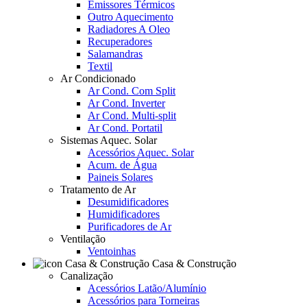
Emissores Térmicos
Outro Aquecimento
Radiadores A Oleo
Recuperadores
Salamandras
Textil
Ar Condicionado
Ar Cond. Com Split
Ar Cond. Inverter
Ar Cond. Multi-split
Ar Cond. Portatil
Sistemas Aquec. Solar
Acessórios Aquec. Solar
Acum. de Água
Paineis Solares
Tratamento de Ar
Desumidificadores
Humidificadores
Purificadores de Ar
Ventilação
Ventoinhas
Casa & Construção
Canalização
Acessórios Latão/Alumínio
Acessórios para Torneiras