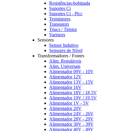
Resistências-bobinada
Suportes Ci
Suportes Ci - Plcc
Termistores
Transistors
Triacs / Tiristor
Varistors
Sensores
Sensor Indutivo
Sensores de Nível
Transformadores / Fontes
Alim. Reguláveis
Alim. Universais
Alimentador 09V - 10V
Alimentador 12V
Alimentador 13V - 15V
Alimentador 16V
Alimentador 18V / 18,5V
Alimentador 19V / 19,5V
Alimentador 1V - 5V
Alimentador 20V
Alimentador 24V - 26V
Alimentador 28V - 29V
Alimentador 30V - 39V
Alimentador 40V - 49V