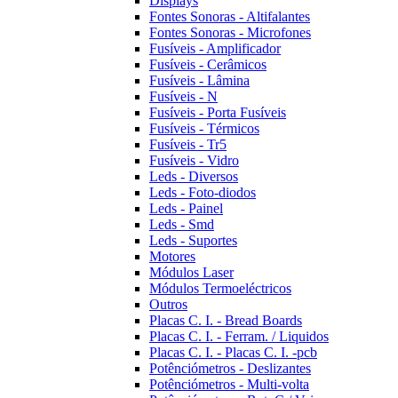
Displays
Fontes Sonoras - Altifalantes
Fontes Sonoras - Microfones
Fusíveis - Amplificador
Fusíveis - Cerâmicos
Fusíveis - Lâmina
Fusíveis - N
Fusíveis - Porta Fusíveis
Fusíveis - Térmicos
Fusíveis - Tr5
Fusíveis - Vidro
Leds - Diversos
Leds - Foto-diodos
Leds - Painel
Leds - Smd
Leds - Suportes
Motores
Módulos Laser
Módulos Termoeléctricos
Outros
Placas C. I. - Bread Boards
Placas C. I. - Ferram. / Liquidos
Placas C. I. - Placas C. I. -pcb
Potênciómetros - Deslizantes
Potênciómetros - Multi-volta