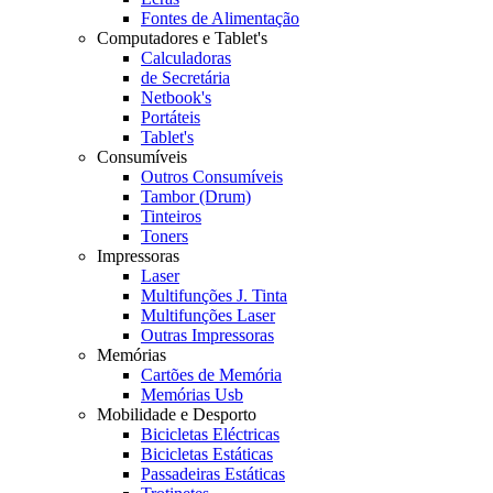
Fontes de Alimentação
Computadores e Tablet's
Calculadoras
de Secretária
Netbook's
Portáteis
Tablet's
Consumíveis
Outros Consumíveis
Tambor (Drum)
Tinteiros
Toners
Impressoras
Laser
Multifunções J. Tinta
Multifunções Laser
Outras Impressoras
Memórias
Cartões de Memória
Memórias Usb
Mobilidade e Desporto
Bicicletas Eléctricas
Bicicletas Estáticas
Passadeiras Estáticas