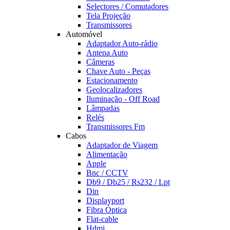
Selectores / Comutadores
Tela Projeção
Transmissores
Automóvel
Adaptador Auto-rádio
Antena Auto
Câmeras
Chave Auto - Peças
Estacionamento
Geolocalizadores
Iluminação - Off Road
Lâmpadas
Relés
Transmissores Fm
Cabos
Adaptador de Viagem
Alimentação
Apple
Bnc / CCTV
Db9 / Db25 / Rs232 / Lpt
Din
Displayport
Fibra Óptica
Flat-cable
Hdmi