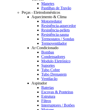
Manetes
Pastilhas de Travão
Peças - Eletrodomésticos
Aquecimento & Clima
Motorredutor
Resistência-aquecedor
Resistência-pellets
Resistência-sauna
Termostatos / Sondas
Termoventilador
Ar Condicionado
Bombas
Condensadores
Modulo Eletrónico
Suportes
Tubo Cobre
Tubo Drenagem
Ventilação
Aspirador
Baterias
Escovas & Ponteiras
Estrutura
Filtros
Interruptores / Botões
Motores