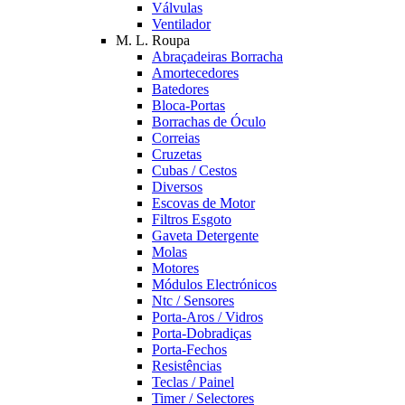
Válvulas
Ventilador
M. L. Roupa
Abraçadeiras Borracha
Amortecedores
Batedores
Bloca-Portas
Borrachas de Óculo
Correias
Cruzetas
Cubas / Cestos
Diversos
Escovas de Motor
Filtros Esgoto
Gaveta Detergente
Molas
Motores
Módulos Electrónicos
Ntc / Sensores
Porta-Aros / Vidros
Porta-Dobradiças
Porta-Fechos
Resistências
Teclas / Painel
Timer / Selectores