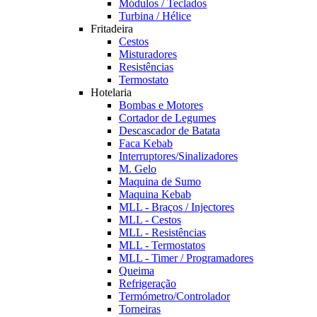
Módulos / Teclados
Turbina / Hélice
Fritadeira
Cestos
Misturadores
Resistências
Termostato
Hotelaria
Bombas e Motores
Cortador de Legumes
Descascador de Batata
Faca Kebab
Interruptores/Sinalizadores
M. Gelo
Maquina de Sumo
Maquina Kebab
MLL - Braços / Injectores
MLL - Cestos
MLL - Resistências
MLL - Termostatos
MLL - Timer / Programadores
Queima
Refrigeração
Termómetro/Controlador
Torneiras