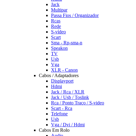
Jack
Multipar
Passa Fios / Organizador
Rcas
Rede
S-vídeo
Scart
Sma - Rp-sma-n
Speakon
TV
Usb
Vga
XLR - Canon
Cabos / Adaptadores
Displayport
Hdmi
Jack / Rca / XLR
Jack / Usb / Toslink
Rca / Ponto Traço / S-video
Scart - Rca
Telefone
Usb
Vga / Dvi / Hdmi
Cabos Em Rolo
Audio