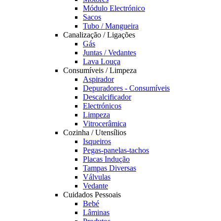
Módulo Electrónico
Sacos
Tubo / Mangueira
Canalização / Ligações
Gás
Juntas / Vedantes
Lava Louça
Consumíveis / Limpeza
Aspirador
Depuradores - Consumíveis
Descalcificador
Electrónicos
Limpeza
Vitrocerâmica
Cozinha / Utensílios
Isqueiros
Pegas-panelas-tachos
Placas Indução
Tampas Diversas
Válvulas
Vedante
Cuidados Pessoais
Bebé
Lâminas