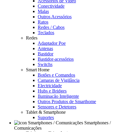
Acessórios de Video
Conectividade
Malas
Outros Acessórios
Ratos
Redes / Cabos
Teclados
Redes
Adaptador Poe
Antenas
Bastidor
Bastidor-acessórios
Switchs
Smart Home
Botões e Comandos
Camaras de Vigilância
Electricidade
Hubs e Bridges
Iluminação Inteligente
Outros Produtos de Smarthome
Sensores e Detetores
Tablet & Smartphone
Suportes
Smartphones /
Comunicações