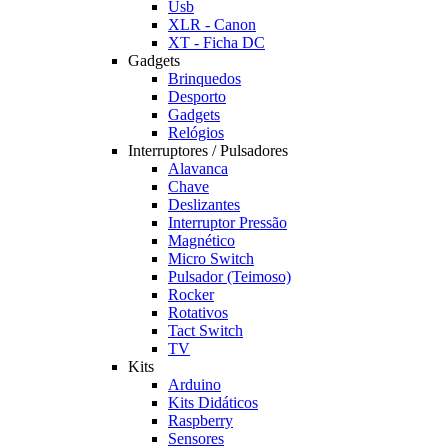
Usb
XLR - Canon
XT - Ficha DC
Gadgets
Brinquedos
Desporto
Gadgets
Relógios
Interruptores / Pulsadores
Alavanca
Chave
Deslizantes
Interruptor Pressão
Magnético
Micro Switch
Pulsador (Teimoso)
Rocker
Rotativos
Tact Switch
TV
Kits
Arduino
Kits Didáticos
Raspberry
Sensores