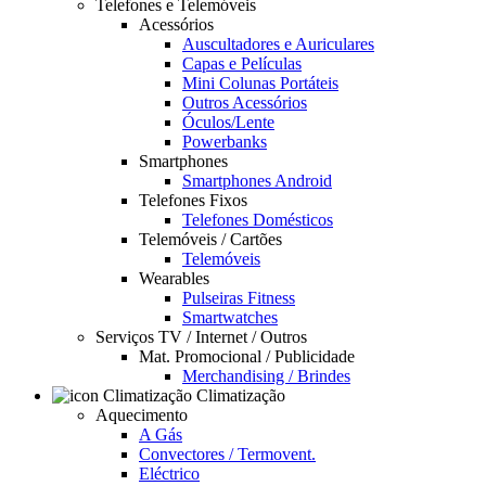
Telefones e Telemóveis
Acessórios
Auscultadores e Auriculares
Capas e Películas
Mini Colunas Portáteis
Outros Acessórios
Óculos/Lente
Powerbanks
Smartphones
Smartphones Android
Telefones Fixos
Telefones Domésticos
Telemóveis / Cartões
Telemóveis
Wearables
Pulseiras Fitness
Smartwatches
Serviços TV / Internet / Outros
Mat. Promocional / Publicidade
Merchandising / Brindes
Climatização
Aquecimento
A Gás
Convectores / Termovent.
Eléctrico