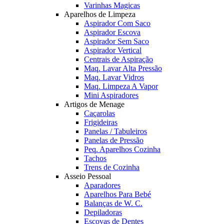
Varinhas Magicas
Aparelhos de Limpeza
Aspirador Com Saco
Aspirador Escova
Aspirador Sem Saco
Aspirador Vertical
Centrais de Aspiração
Maq. Lavar Alta Pressão
Maq. Lavar Vidros
Maq. Limpeza A Vapor
Mini Aspiradores
Artigos de Menage
Caçarolas
Frigideiras
Panelas / Tabuleiros
Panelas de Pressão
Peq. Aparelhos Cozinha
Tachos
Trens de Cozinha
Asseio Pessoal
Aparadores
Aparelhos Para Bebé
Balanças de W. C.
Depiladoras
Escovas de Dentes