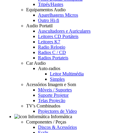
Tripés/Hastes
Equipamentos Audio
Aparelhagens Micros
Outro Hi-fi
Audio Portatil
Auscultadores e Auriculares
Leitores CD Portáteis
Leitores K7
Radio Relogio
Radios C / CD
Radios Portateis
Car Audio
Auto-radios
Leitor Multimédia
Simples
Acessórios Imagem e Som
Móveis / Suportes
Suporte Projetor
Telas Projeção
TV's Combinados
Projectores de Video
Informática
Componentes / Peças
Discos & Acessórios
Ecrãs