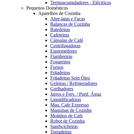
Termoacumuladores - Eléctricos
Pequenos Domésticos
Aparelhos de Cozinha
Abre-latas e Facas
Balanças de Cozinha
Batedeiras
Cafeteiras
Cápsulas de Café
Centrifugadoras
Espremedores
Fiambreiras
Fogareiros
Fornos
Fritadeiras
Fritadeiras Sem Óleo
Geleiras / Refrigeradores
Grelhadores
Jarros e Ferv. / Purif. Água
Liquidificadoras
Maq. Cafe Expresso
Maquinas de Cozinha
Moinhos de Cafe
Robot de Cozinha
Sandwicheiras
Torradeiras