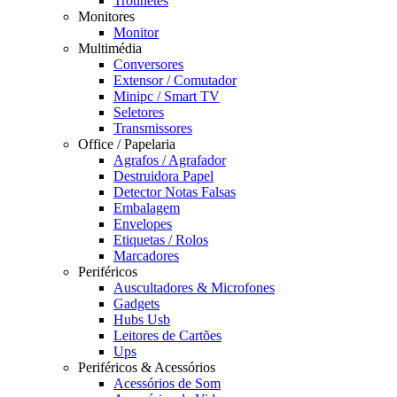
Trotinetes
Monitores
Monitor
Multimédia
Conversores
Extensor / Comutador
Minipc / Smart TV
Seletores
Transmissores
Office / Papelaria
Agrafos / Agrafador
Destruidora Papel
Detector Notas Falsas
Embalagem
Envelopes
Etiquetas / Rolos
Marcadores
Periféricos
Auscultadores & Microfones
Gadgets
Hubs Usb
Leitores de Cartões
Ups
Periféricos & Acessórios
Acessórios de Som