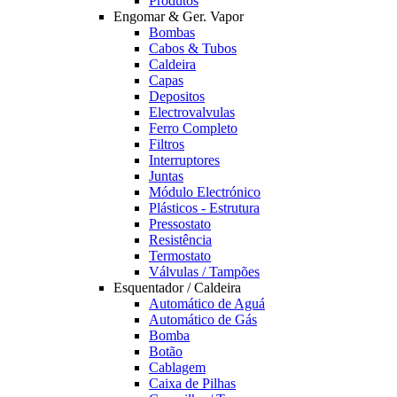
Produtos
Engomar & Ger. Vapor
Bombas
Cabos & Tubos
Caldeira
Capas
Depositos
Electrovalvulas
Ferro Completo
Filtros
Interruptores
Juntas
Módulo Electrónico
Plásticos - Estrutura
Pressostato
Resistência
Termostato
Válvulas / Tampões
Esquentador / Caldeira
Automático de Aguá
Automático de Gás
Bomba
Botão
Cablagem
Caixa de Pilhas