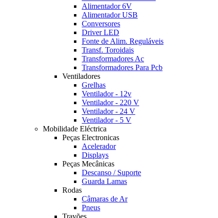
Alimentador 6V
Alimentador USB
Conversores
Driver LED
Fonte de Alim. Reguláveis
Transf. Toroidais
Transformadores Ac
Transformadores Para Pcb
Ventiladores
Grelhas
Ventilador - 12v
Ventilador - 220 V
Ventilador - 24 V
Ventilador - 5 V
Mobilidade Eléctrica
Peças Electronicas
Acelerador
Displays
Peças Mecânicas
Descanso / Suporte
Guarda Lamas
Rodas
Câmaras de Ar
Pneus
Travões