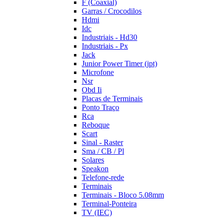
F (Coaxial)
Garras / Crocodilos
Hdmi
Idc
Industriais - Hd30
Industriais - Px
Jack
Junior Power Timer (jpt)
Microfone
Nsr
Obd Ii
Placas de Terminais
Ponto Traço
Rca
Reboque
Scart
Sinal - Raster
Sma / CB / Pl
Solares
Speakon
Telefone-rede
Terminais
Terminais - Bloco 5.08mm
Terminal-Ponteira
TV (IEC)