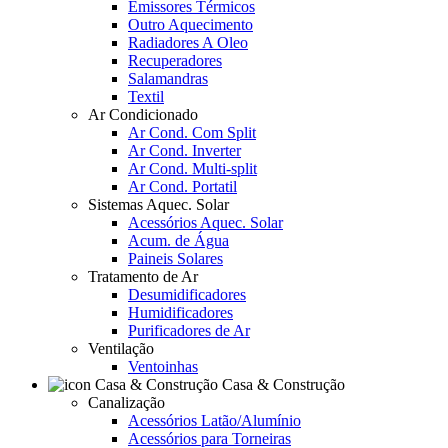
Emissores Térmicos
Outro Aquecimento
Radiadores A Oleo
Recuperadores
Salamandras
Textil
Ar Condicionado
Ar Cond. Com Split
Ar Cond. Inverter
Ar Cond. Multi-split
Ar Cond. Portatil
Sistemas Aquec. Solar
Acessórios Aquec. Solar
Acum. de Água
Paineis Solares
Tratamento de Ar
Desumidificadores
Humidificadores
Purificadores de Ar
Ventilação
Ventoinhas
Casa & Construção
Canalização
Acessórios Latão/Alumínio
Acessórios para Torneiras