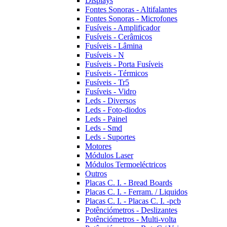
Displays
Fontes Sonoras - Altifalantes
Fontes Sonoras - Microfones
Fusíveis - Amplificador
Fusíveis - Cerâmicos
Fusíveis - Lâmina
Fusíveis - N
Fusíveis - Porta Fusíveis
Fusíveis - Térmicos
Fusíveis - Tr5
Fusíveis - Vidro
Leds - Diversos
Leds - Foto-diodos
Leds - Painel
Leds - Smd
Leds - Suportes
Motores
Módulos Laser
Módulos Termoeléctricos
Outros
Placas C. I. - Bread Boards
Placas C. I. - Ferram. / Liquidos
Placas C. I. - Placas C. I. -pcb
Potênciómetros - Deslizantes
Potênciómetros - Multi-volta