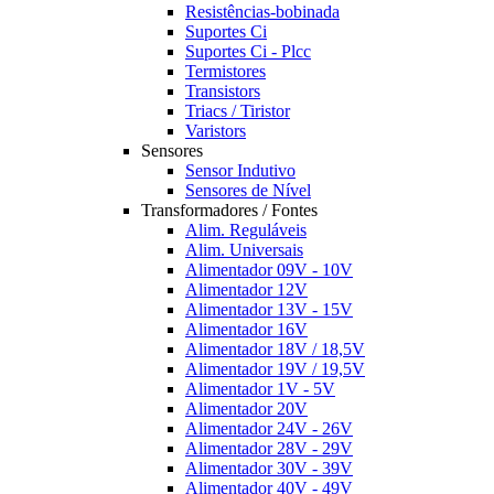
Resistências-bobinada
Suportes Ci
Suportes Ci - Plcc
Termistores
Transistors
Triacs / Tiristor
Varistors
Sensores
Sensor Indutivo
Sensores de Nível
Transformadores / Fontes
Alim. Reguláveis
Alim. Universais
Alimentador 09V - 10V
Alimentador 12V
Alimentador 13V - 15V
Alimentador 16V
Alimentador 18V / 18,5V
Alimentador 19V / 19,5V
Alimentador 1V - 5V
Alimentador 20V
Alimentador 24V - 26V
Alimentador 28V - 29V
Alimentador 30V - 39V
Alimentador 40V - 49V