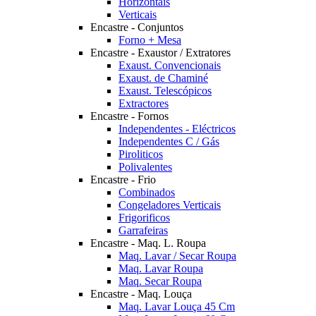
Horizontais
Verticais
Encastre - Conjuntos
Forno + Mesa
Encastre - Exaustor / Extratores
Exaust. Convencionais
Exaust. de Chaminé
Exaust. Telescópicos
Extractores
Encastre - Fornos
Independentes - Eléctricos
Independentes C / Gás
Piroliticos
Polivalentes
Encastre - Frio
Combinados
Congeladores Verticais
Frigorificos
Garrafeiras
Encastre - Maq. L. Roupa
Maq. Lavar / Secar Roupa
Maq. Lavar Roupa
Maq. Secar Roupa
Encastre - Maq. Louça
Maq. Lavar Louça 45 Cm