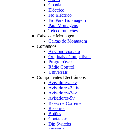
Coaxial
Eléctrico
Fio Eléctrico
Fio Para Bobinagem
Para Montagens
Telecomunições
Caixas de Montagem
Caixas de Montagem
Comandos
Ar Condicionado
Originais / Compatíveis
Programáveis
Rádio Control
Universais
Componentes Electrónicos
Avisadores-12v
Avisadores-220v
Avisadores-24v
Avisadores-5v
Bases de Corrente
Besouros
Botões
Contactor
Dip Switchs