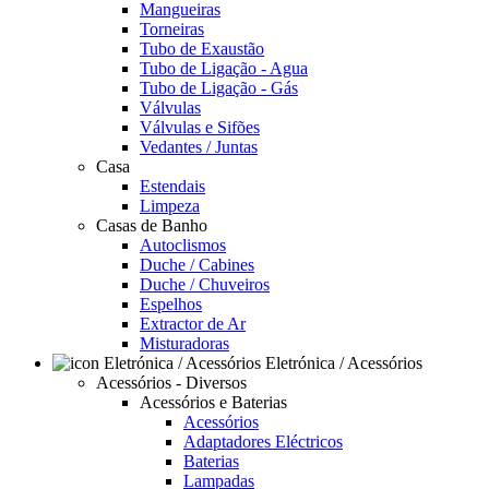
Mangueiras
Torneiras
Tubo de Exaustão
Tubo de Ligação - Agua
Tubo de Ligação - Gás
Válvulas
Válvulas e Sifões
Vedantes / Juntas
Casa
Estendais
Limpeza
Casas de Banho
Autoclismos
Duche / Cabines
Duche / Chuveiros
Espelhos
Extractor de Ar
Misturadoras
Eletrónica / Acessórios
Acessórios - Diversos
Acessórios e Baterias
Acessórios
Adaptadores Eléctricos
Baterias
Lampadas