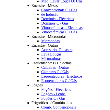
Maq. Lavar Louça 60 Cm
Encastre - Mesas
Convencionais C / Gás
de Indução
Dominós - Eléctricos
Dominós C / Gás
Vitrocerâmicas - Eléctricas
Vitrocerâmicas C / Gás
Encastre - Microondas
Microondas
Encastre - Outras
Acessorios Encastre
Lava Louças
Misturadoras
Esquentadores / Caldeiras
Caldeiras - Outras
Caldeiras C / Gás
Esquentadores - Eléctricos
Esquentadores C / Gás
Fogões
Fogões - Eléctricos
Fogões - Lenha
Fogões C / Gás
Frigorificos / Combinados
Comb. Convencionais