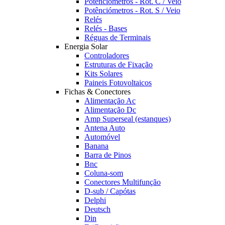
Potênciómetros - Rot. C / Veio
Potênciómetros - Rot. S / Veio
Relés
Relés - Bases
Réguas de Terminais
Energia Solar
Controladores
Estruturas de Fixação
Kits Solares
Paineis Fotovoltaicos
Fichas & Conectores
Alimentação Ac
Alimentação Dc
Amp Superseal (estanques)
Antena Auto
Automóvel
Banana
Barra de Pinos
Bnc
Coluna-som
Conectores Multifunção
D-sub / Capótas
Delphi
Deutsch
Din