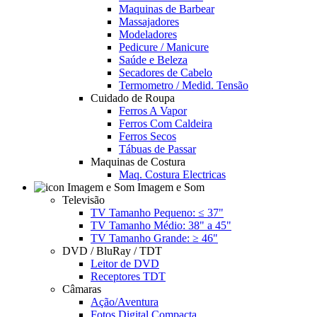
Maquinas de Barbear
Massajadores
Modeladores
Pedicure / Manicure
Saúde e Beleza
Secadores de Cabelo
Termometro / Medid. Tensão
Cuidado de Roupa
Ferros A Vapor
Ferros Com Caldeira
Ferros Secos
Tábuas de Passar
Maquinas de Costura
Maq. Costura Electricas
Imagem e Som
Televisão
TV Tamanho Pequeno: ≤ 37"
TV Tamanho Médio: 38" a 45"
TV Tamanho Grande: ≥ 46"
DVD / BluRay / TDT
Leitor de DVD
Receptores TDT
Câmaras
Ação/Aventura
Fotos Digital Compacta