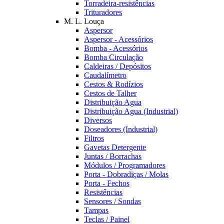
Torradeira-resistências
Trituradores
M. L. Louça
Aspersor
Aspersor - Acessórios
Bomba - Acessórios
Bomba Circulação
Caldeiras / Depósitos
Caudalímetro
Cestos & Rodízios
Cestos de Talher
Distribuição Agua
Distribuição Agua (Industrial)
Diversos
Doseadores (Industrial)
Filtros
Gavetas Detergente
Juntas / Borrachas
Módulos / Programadores
Porta - Dobradiças / Molas
Porta - Fechos
Resistências
Sensores / Sondas
Tampas
Teclas / Painel