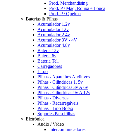
Prod. Merchandising
Prod. P / Maq. Roupa e Louça
Prod. P / Queima
Baterias & Pilhas
Acumulador 1,2v
Acumulador 12v
Acumulador 2,4v
Acumulador 3V - 4V
Acumulador 4,8v
Bateria 12v
Bateria 6v
Bateria Tel.
Carregadores
Li-po
Pilhas - Aparelhos Auditivos
Pilhas - Cilíndricas 1. 5v
Pilhas - Cilíndricas 3v A 6v
Pilhas - Cilíndricas 9v A 12v
Pilhas - Diversas
Pilhas - Recarregáveis
Pilhas - Tipo Botão
Suportes Para Pilhas
Eletrónica
Audio / Vídeo
Intercomunicadores