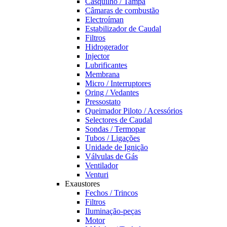
Casquilho / Tampa
Câmaras de combustão
Electroíman
Estabilizador de Caudal
Filtros
Hidrogerador
Injector
Lubrificantes
Membrana
Micro / Interruptores
Oring / Vedantes
Pressostato
Queimador Piloto / Acessórios
Selectores de Caudal
Sondas / Termopar
Tubos / Ligações
Unidade de Ignição
Válvulas de Gás
Ventilador
Venturi
Exaustores
Fechos / Trincos
Filtros
Iluminação-peças
Motor