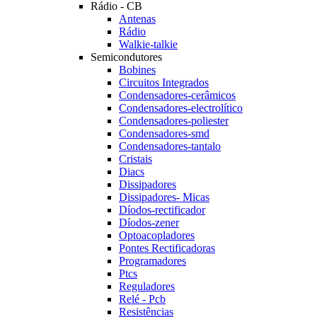
Rádio - CB
Antenas
Rádio
Walkie-talkie
Semicondutores
Bobines
Circuitos Integrados
Condensadores-cerâmicos
Condensadores-electrolítico
Condensadores-poliester
Condensadores-smd
Condensadores-tantalo
Cristais
Diacs
Dissipadores
Dissipadores- Micas
Díodos-rectificador
Díodos-zener
Optoacopladores
Pontes Rectificadoras
Programadores
Ptcs
Reguladores
Relé - Pcb
Resistências