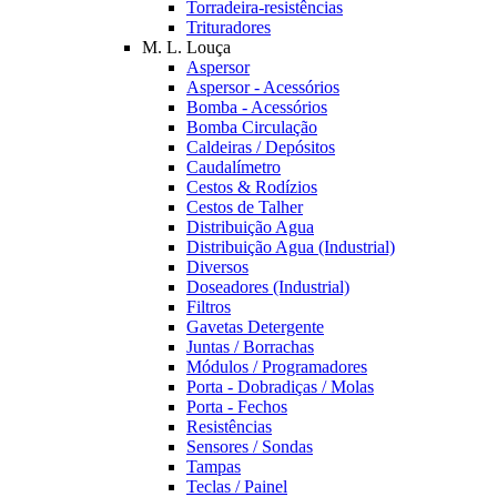
Torradeira-resistências
Trituradores
M. L. Louça
Aspersor
Aspersor - Acessórios
Bomba - Acessórios
Bomba Circulação
Caldeiras / Depósitos
Caudalímetro
Cestos & Rodízios
Cestos de Talher
Distribuição Agua
Distribuição Agua (Industrial)
Diversos
Doseadores (Industrial)
Filtros
Gavetas Detergente
Juntas / Borrachas
Módulos / Programadores
Porta - Dobradiças / Molas
Porta - Fechos
Resistências
Sensores / Sondas
Tampas
Teclas / Painel