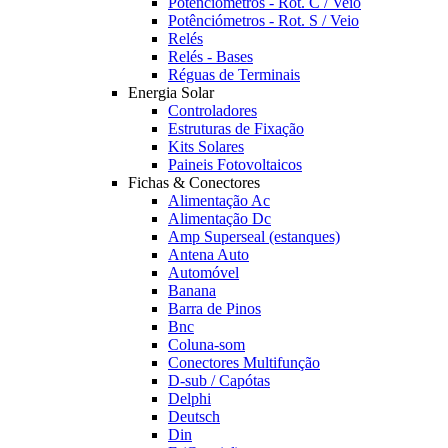
Potênciómetros - Rot. C / Veio
Potênciómetros - Rot. S / Veio
Relés
Relés - Bases
Réguas de Terminais
Energia Solar
Controladores
Estruturas de Fixação
Kits Solares
Paineis Fotovoltaicos
Fichas & Conectores
Alimentação Ac
Alimentação Dc
Amp Superseal (estanques)
Antena Auto
Automóvel
Banana
Barra de Pinos
Bnc
Coluna-som
Conectores Multifunção
D-sub / Capótas
Delphi
Deutsch
Din