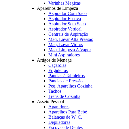
Varinhas Magicas
Aparelhos de Limpeza
Aspirador Com Saco
Aspirador Escova
Aspirador Sem Saco
Aspirador Vertical
Centrais de Aspiração
Maq. Lavar Alta Pressão
Maq. Lavar Vidros
Maq. Limpeza A Vapor
Mini Aspiradores
Artigos de Menage
Caçarolas
Frigideiras
Panelas / Tabuleiros
Panelas de Pressão
Peq. Aparelhos Cozinha
Tachos
Trens de Cozinha
Asseio Pessoal
Aparadores
Aparelhos Para Bebé
Balanças de W. C.
Depiladoras
Escovas de Dentes