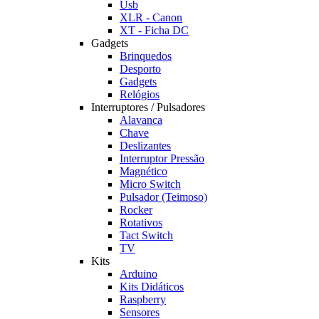
Usb
XLR - Canon
XT - Ficha DC
Gadgets
Brinquedos
Desporto
Gadgets
Relógios
Interruptores / Pulsadores
Alavanca
Chave
Deslizantes
Interruptor Pressão
Magnético
Micro Switch
Pulsador (Teimoso)
Rocker
Rotativos
Tact Switch
TV
Kits
Arduino
Kits Didáticos
Raspberry
Sensores