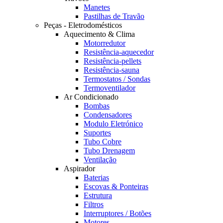
Manetes
Pastilhas de Travão
Peças - Eletrodomésticos
Aquecimento & Clima
Motorredutor
Resistência-aquecedor
Resistência-pellets
Resistência-sauna
Termostatos / Sondas
Termoventilador
Ar Condicionado
Bombas
Condensadores
Modulo Eletrónico
Suportes
Tubo Cobre
Tubo Drenagem
Ventilação
Aspirador
Baterias
Escovas & Ponteiras
Estrutura
Filtros
Interruptores / Botões
Motores