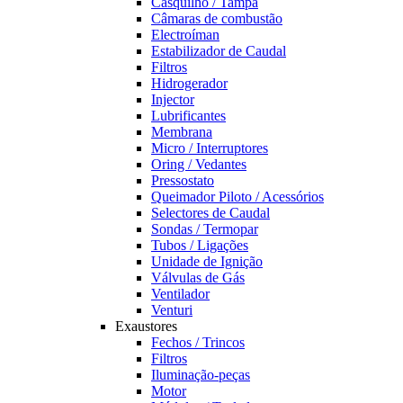
Casquilho / Tampa
Câmaras de combustão
Electroíman
Estabilizador de Caudal
Filtros
Hidrogerador
Injector
Lubrificantes
Membrana
Micro / Interruptores
Oring / Vedantes
Pressostato
Queimador Piloto / Acessórios
Selectores de Caudal
Sondas / Termopar
Tubos / Ligações
Unidade de Ignição
Válvulas de Gás
Ventilador
Venturi
Exaustores
Fechos / Trincos
Filtros
Iluminação-peças
Motor