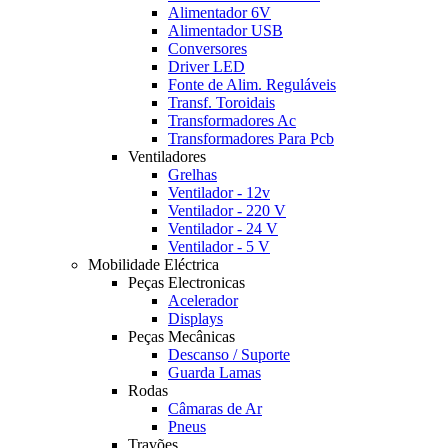
Alimentador 6V
Alimentador USB
Conversores
Driver LED
Fonte de Alim. Reguláveis
Transf. Toroidais
Transformadores Ac
Transformadores Para Pcb
Ventiladores
Grelhas
Ventilador - 12v
Ventilador - 220 V
Ventilador - 24 V
Ventilador - 5 V
Mobilidade Eléctrica
Peças Electronicas
Acelerador
Displays
Peças Mecânicas
Descanso / Suporte
Guarda Lamas
Rodas
Câmaras de Ar
Pneus
Travões