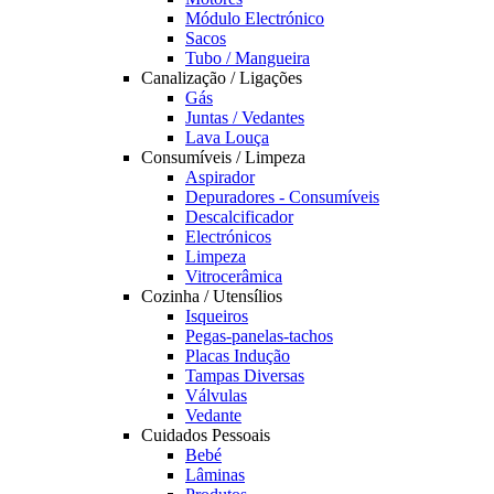
Módulo Electrónico
Sacos
Tubo / Mangueira
Canalização / Ligações
Gás
Juntas / Vedantes
Lava Louça
Consumíveis / Limpeza
Aspirador
Depuradores - Consumíveis
Descalcificador
Electrónicos
Limpeza
Vitrocerâmica
Cozinha / Utensílios
Isqueiros
Pegas-panelas-tachos
Placas Indução
Tampas Diversas
Válvulas
Vedante
Cuidados Pessoais
Bebé
Lâminas