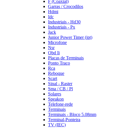
F (Coaxial)
Garras / Crocodilos
Hdmi
Idc
Industriais - Hd30
Industriais - Px
Jack
Junior Power Timer (jpt)
Microfone
Nsr
Obd Ii
Placas de Terminais
Ponto Traço
Rca
Reboque
Scart
Sinal - Raster
Sma / CB / Pl
Solares
Speakon
Telefone-rede
Terminais
Terminais - Bloco 5.08mm
Terminal-Ponteira
TV (IEC)