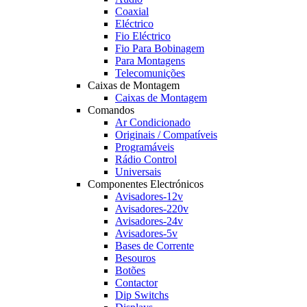
Coaxial
Eléctrico
Fio Eléctrico
Fio Para Bobinagem
Para Montagens
Telecomunições
Caixas de Montagem
Caixas de Montagem
Comandos
Ar Condicionado
Originais / Compatíveis
Programáveis
Rádio Control
Universais
Componentes Electrónicos
Avisadores-12v
Avisadores-220v
Avisadores-24v
Avisadores-5v
Bases de Corrente
Besouros
Botões
Contactor
Dip Switchs