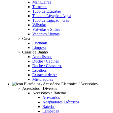
Mangueiras
Torneiras
Tubo de Exaustão
Tubo de Ligação - Agua
Tubo de Ligação - Gás
Válvulas
Válvulas e Sifões
Vedantes / Juntas
Casa
Estendais
Limpeza
Casas de Banho
Autoclismos
Duche / Cabines
Duche / Chuveiros
Espelhos
Extractor de Ar
Misturadoras
Eletrónica / Acessórios
Acessórios - Diversos
Acessórios e Baterias
Acessórios
Adaptadores Eléctricos
Baterias
Lampadas