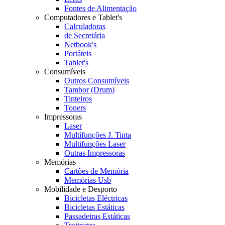
Fontes de Alimentação
Computadores e Tablet's
Calculadoras
de Secretária
Netbook's
Portáteis
Tablet's
Consumíveis
Outros Consumíveis
Tambor (Drum)
Tinteiros
Toners
Impressoras
Laser
Multifunções J. Tinta
Multifunções Laser
Outras Impressoras
Memórias
Cartões de Memória
Memórias Usb
Mobilidade e Desporto
Bicicletas Eléctricas
Bicicletas Estáticas
Passadeiras Estáticas