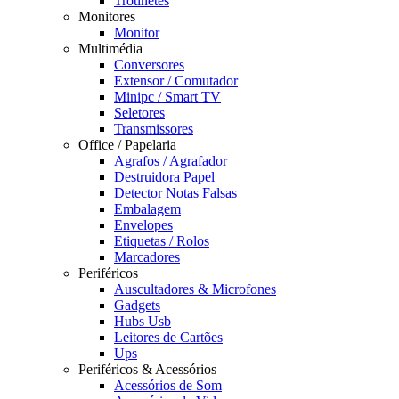
Trotinetes
Monitores
Monitor
Multimédia
Conversores
Extensor / Comutador
Minipc / Smart TV
Seletores
Transmissores
Office / Papelaria
Agrafos / Agrafador
Destruidora Papel
Detector Notas Falsas
Embalagem
Envelopes
Etiquetas / Rolos
Marcadores
Periféricos
Auscultadores & Microfones
Gadgets
Hubs Usb
Leitores de Cartões
Ups
Periféricos & Acessórios
Acessórios de Som