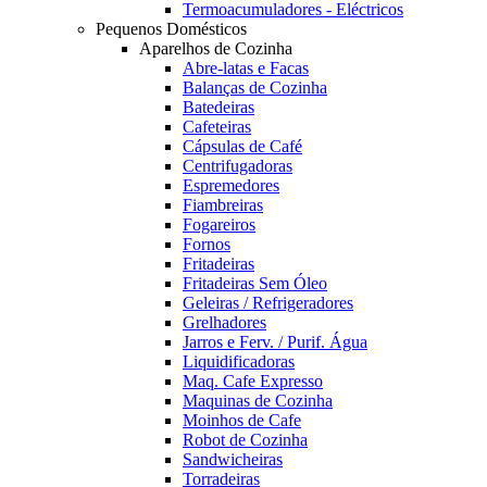
Termoacumuladores - Eléctricos
Pequenos Domésticos
Aparelhos de Cozinha
Abre-latas e Facas
Balanças de Cozinha
Batedeiras
Cafeteiras
Cápsulas de Café
Centrifugadoras
Espremedores
Fiambreiras
Fogareiros
Fornos
Fritadeiras
Fritadeiras Sem Óleo
Geleiras / Refrigeradores
Grelhadores
Jarros e Ferv. / Purif. Água
Liquidificadoras
Maq. Cafe Expresso
Maquinas de Cozinha
Moinhos de Cafe
Robot de Cozinha
Sandwicheiras
Torradeiras