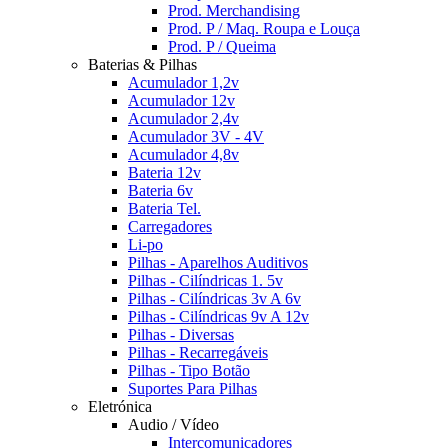
Prod. Merchandising
Prod. P / Maq. Roupa e Louça
Prod. P / Queima
Baterias & Pilhas
Acumulador 1,2v
Acumulador 12v
Acumulador 2,4v
Acumulador 3V - 4V
Acumulador 4,8v
Bateria 12v
Bateria 6v
Bateria Tel.
Carregadores
Li-po
Pilhas - Aparelhos Auditivos
Pilhas - Cilíndricas 1. 5v
Pilhas - Cilíndricas 3v A 6v
Pilhas - Cilíndricas 9v A 12v
Pilhas - Diversas
Pilhas - Recarregáveis
Pilhas - Tipo Botão
Suportes Para Pilhas
Eletrónica
Audio / Vídeo
Intercomunicadores