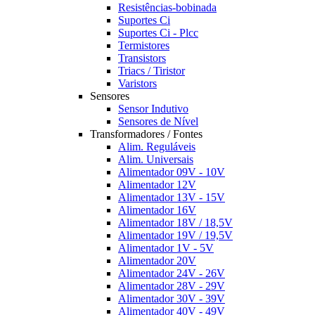
Resistências-bobinada
Suportes Ci
Suportes Ci - Plcc
Termistores
Transistors
Triacs / Tiristor
Varistors
Sensores
Sensor Indutivo
Sensores de Nível
Transformadores / Fontes
Alim. Reguláveis
Alim. Universais
Alimentador 09V - 10V
Alimentador 12V
Alimentador 13V - 15V
Alimentador 16V
Alimentador 18V / 18,5V
Alimentador 19V / 19,5V
Alimentador 1V - 5V
Alimentador 20V
Alimentador 24V - 26V
Alimentador 28V - 29V
Alimentador 30V - 39V
Alimentador 40V - 49V