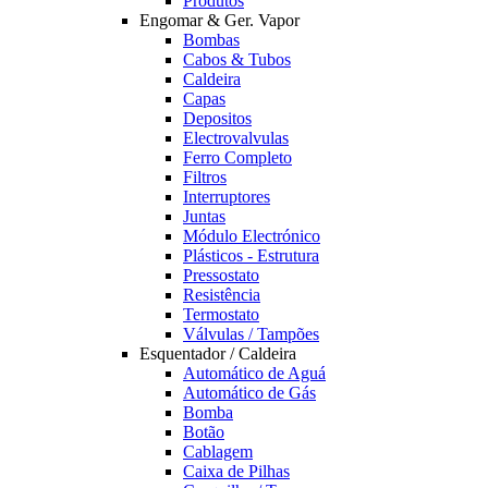
Produtos
Engomar & Ger. Vapor
Bombas
Cabos & Tubos
Caldeira
Capas
Depositos
Electrovalvulas
Ferro Completo
Filtros
Interruptores
Juntas
Módulo Electrónico
Plásticos - Estrutura
Pressostato
Resistência
Termostato
Válvulas / Tampões
Esquentador / Caldeira
Automático de Aguá
Automático de Gás
Bomba
Botão
Cablagem
Caixa de Pilhas