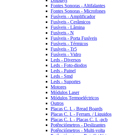
Displays
Fontes Sonoras - Altifalantes
Fontes Sonoras - Microfones
Fusíveis - Amplificador
Fusíveis - Cerâmicos
Fusíveis - Lâmina
Fusíveis - N
Fusíveis - Porta Fusíveis
Fusíveis - Térmicos
Fusíveis - Tr5
Fusíveis - Vidro
Leds - Diversos
Leds - Foto-diodos
Leds - Painel
Leds - Smd
Leds - Suportes
Motores
Módulos Laser
Módulos Termoeléctricos
Outros
Placas C. I. - Bread Boards
Placas C. I. - Ferram. / Liquidos
Placas C. I. - Placas C. I. -pcb
Potênciómetros - Deslizantes
Potênciómetros - Multi-volta