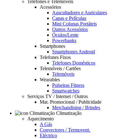
Telefones e Telemóveis
Acessórios
Auscultadores e Auriculares
Capas e Películas
Mini Colunas Portáteis
Outros Acessórios
Óculos/Lente
Powerbanks
Smartphones
Smartphones Android
Telefones Fixos
Telefones Domésticos
Telemóveis / Cartões
Telemóveis
Wearables
Pulseiras Fitness
Smartwatches
Serviços TV / Internet / Outros
Mat. Promocional / Publicidade
Merchandising / Brindes
Climatização
Aquecimento
A Gás
Convectores / Termovent.
Eléctrico