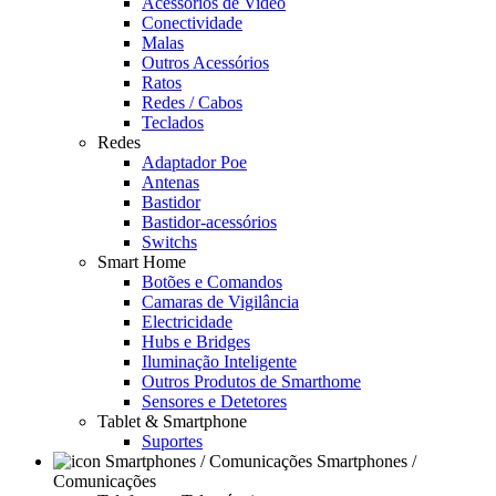
Acessórios de Video
Conectividade
Malas
Outros Acessórios
Ratos
Redes / Cabos
Teclados
Redes
Adaptador Poe
Antenas
Bastidor
Bastidor-acessórios
Switchs
Smart Home
Botões e Comandos
Camaras de Vigilância
Electricidade
Hubs e Bridges
Iluminação Inteligente
Outros Produtos de Smarthome
Sensores e Detetores
Tablet & Smartphone
Suportes
Smartphones /
Comunicações