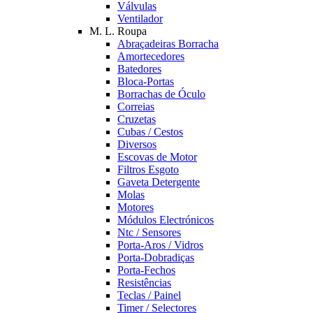
Válvulas
Ventilador
M. L. Roupa
Abraçadeiras Borracha
Amortecedores
Batedores
Bloca-Portas
Borrachas de Óculo
Correias
Cruzetas
Cubas / Cestos
Diversos
Escovas de Motor
Filtros Esgoto
Gaveta Detergente
Molas
Motores
Módulos Electrónicos
Ntc / Sensores
Porta-Aros / Vidros
Porta-Dobradiças
Porta-Fechos
Resistências
Teclas / Painel
Timer / Selectores