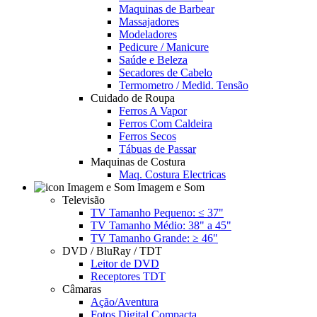
Maquinas de Barbear
Massajadores
Modeladores
Pedicure / Manicure
Saúde e Beleza
Secadores de Cabelo
Termometro / Medid. Tensão
Cuidado de Roupa
Ferros A Vapor
Ferros Com Caldeira
Ferros Secos
Tábuas de Passar
Maquinas de Costura
Maq. Costura Electricas
Imagem e Som
Televisão
TV Tamanho Pequeno: ≤ 37"
TV Tamanho Médio: 38" a 45"
TV Tamanho Grande: ≥ 46"
DVD / BluRay / TDT
Leitor de DVD
Receptores TDT
Câmaras
Ação/Aventura
Fotos Digital Compacta