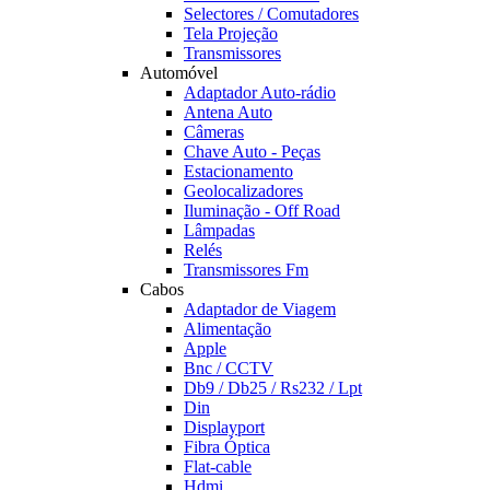
Selectores / Comutadores
Tela Projeção
Transmissores
Automóvel
Adaptador Auto-rádio
Antena Auto
Câmeras
Chave Auto - Peças
Estacionamento
Geolocalizadores
Iluminação - Off Road
Lâmpadas
Relés
Transmissores Fm
Cabos
Adaptador de Viagem
Alimentação
Apple
Bnc / CCTV
Db9 / Db25 / Rs232 / Lpt
Din
Displayport
Fibra Óptica
Flat-cable
Hdmi