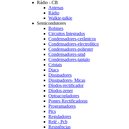
Rádio - CB
Antenas
Rádio
Walkie-talkie
Semicondutores
Bobines
Circuitos Integrados
Condensadores-cerâmicos
Condensadores-electrolítico
Condensadores-poliester
Condensadores-smd
Condensadores-tantalo
Cristais
Diacs
Dissipadores
Dissipadores- Micas
Díodos-rectificador
Díodos-zener
Optoacopladores
Pontes Rectificadoras
Programadores
Ptcs
Reguladores
Relé - Pcb
Resistências