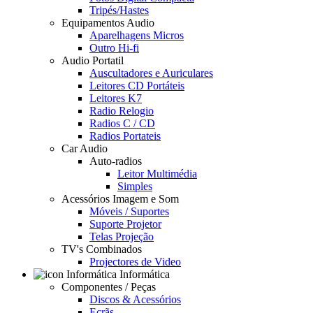
Tripés/Hastes
Equipamentos Audio
Aparelhagens Micros
Outro Hi-fi
Audio Portatil
Auscultadores e Auriculares
Leitores CD Portáteis
Leitores K7
Radio Relogio
Radios C / CD
Radios Portateis
Car Audio
Auto-radios
Leitor Multimédia
Simples
Acessórios Imagem e Som
Móveis / Suportes
Suporte Projetor
Telas Projeção
TV's Combinados
Projectores de Video
Informática
Componentes / Peças
Discos & Acessórios
Ecrãs