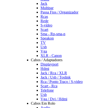
Jack
Multipar
Passa Fios / Organizador
Rcas
Rede
S-vídeo
Scart
Sma - Rp-sma-n
Speakon
TV
Usb
Vga
XLR - Canon
Cabos / Adaptadores
Displayport
Hdmi
Jack / Rca / XLR
Jack / Usb / Toslink
Rca / Ponto Traço / S-video
Scart - Rca
Telefone
Usb
Vga / Dvi / Hdmi
Cabos Em Rolo
Audio