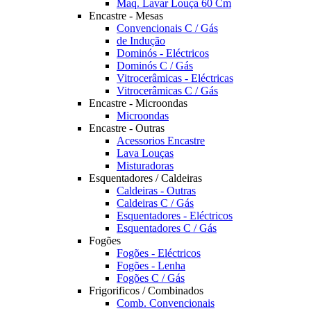
Maq. Lavar Louça 60 Cm
Encastre - Mesas
Convencionais C / Gás
de Indução
Dominós - Eléctricos
Dominós C / Gás
Vitrocerâmicas - Eléctricas
Vitrocerâmicas C / Gás
Encastre - Microondas
Microondas
Encastre - Outras
Acessorios Encastre
Lava Louças
Misturadoras
Esquentadores / Caldeiras
Caldeiras - Outras
Caldeiras C / Gás
Esquentadores - Eléctricos
Esquentadores C / Gás
Fogões
Fogões - Eléctricos
Fogões - Lenha
Fogões C / Gás
Frigorificos / Combinados
Comb. Convencionais