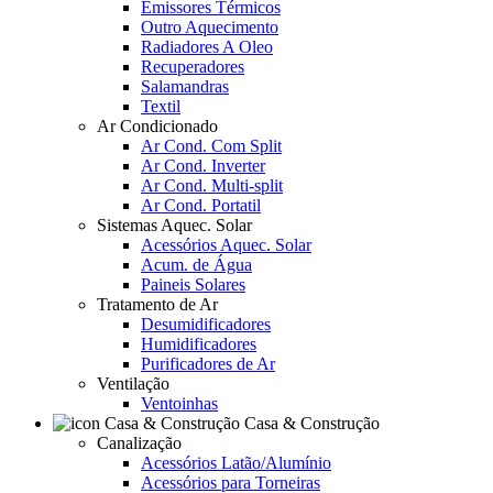
Emissores Térmicos
Outro Aquecimento
Radiadores A Oleo
Recuperadores
Salamandras
Textil
Ar Condicionado
Ar Cond. Com Split
Ar Cond. Inverter
Ar Cond. Multi-split
Ar Cond. Portatil
Sistemas Aquec. Solar
Acessórios Aquec. Solar
Acum. de Água
Paineis Solares
Tratamento de Ar
Desumidificadores
Humidificadores
Purificadores de Ar
Ventilação
Ventoinhas
Casa & Construção
Canalização
Acessórios Latão/Alumínio
Acessórios para Torneiras