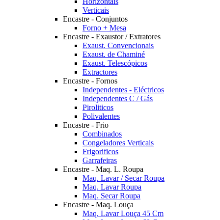
Horizontais
Verticais
Encastre - Conjuntos
Forno + Mesa
Encastre - Exaustor / Extratores
Exaust. Convencionais
Exaust. de Chaminé
Exaust. Telescópicos
Extractores
Encastre - Fornos
Independentes - Eléctricos
Independentes C / Gás
Piroliticos
Polivalentes
Encastre - Frio
Combinados
Congeladores Verticais
Frigorificos
Garrafeiras
Encastre - Maq. L. Roupa
Maq. Lavar / Secar Roupa
Maq. Lavar Roupa
Maq. Secar Roupa
Encastre - Maq. Louça
Maq. Lavar Louça 45 Cm