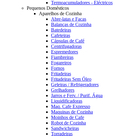
Termoacumuladores - Eléctricos
Pequenos Domésticos
Aparelhos de Cozinha
Abre-latas e Facas
Balanças de Cozinha
Batedeiras
Cafeteiras
Cápsulas de Café
Centrifugadoras
Espremedores
Fiambreiras
Fogareiros
Fornos
Fritadeiras
Fritadeiras Sem Óleo
Geleiras / Refrigeradores
Grelhadores
Jarros e Ferv. / Purif. Água
Liquidificadoras
Maq. Cafe Expresso
Maquinas de Cozinha
Moinhos de Cafe
Robot de Cozinha
Sandwicheiras
Torradeiras