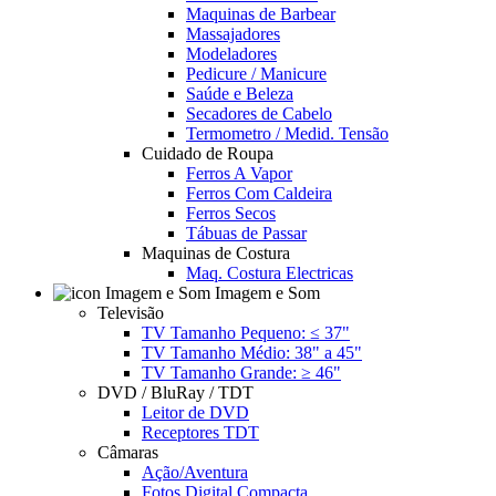
Maquinas de Barbear
Massajadores
Modeladores
Pedicure / Manicure
Saúde e Beleza
Secadores de Cabelo
Termometro / Medid. Tensão
Cuidado de Roupa
Ferros A Vapor
Ferros Com Caldeira
Ferros Secos
Tábuas de Passar
Maquinas de Costura
Maq. Costura Electricas
Imagem e Som
Televisão
TV Tamanho Pequeno: ≤ 37"
TV Tamanho Médio: 38" a 45"
TV Tamanho Grande: ≥ 46"
DVD / BluRay / TDT
Leitor de DVD
Receptores TDT
Câmaras
Ação/Aventura
Fotos Digital Compacta