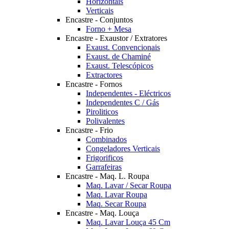
Horizontais
Verticais
Encastre - Conjuntos
Forno + Mesa
Encastre - Exaustor / Extratores
Exaust. Convencionais
Exaust. de Chaminé
Exaust. Telescópicos
Extractores
Encastre - Fornos
Independentes - Eléctricos
Independentes C / Gás
Piroliticos
Polivalentes
Encastre - Frio
Combinados
Congeladores Verticais
Frigorificos
Garrafeiras
Encastre - Maq. L. Roupa
Maq. Lavar / Secar Roupa
Maq. Lavar Roupa
Maq. Secar Roupa
Encastre - Maq. Louça
Maq. Lavar Louça 45 Cm