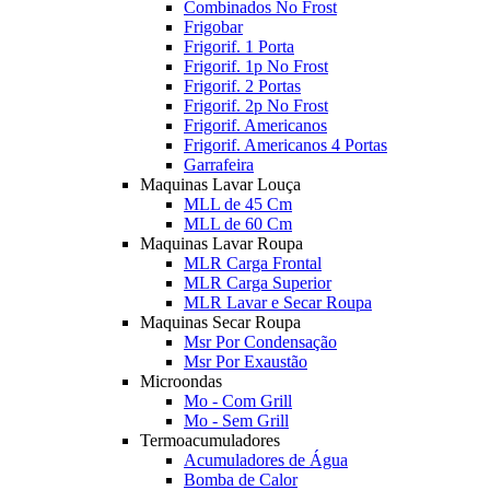
Combinados No Frost
Frigobar
Frigorif. 1 Porta
Frigorif. 1p No Frost
Frigorif. 2 Portas
Frigorif. 2p No Frost
Frigorif. Americanos
Frigorif. Americanos 4 Portas
Garrafeira
Maquinas Lavar Louça
MLL de 45 Cm
MLL de 60 Cm
Maquinas Lavar Roupa
MLR Carga Frontal
MLR Carga Superior
MLR Lavar e Secar Roupa
Maquinas Secar Roupa
Msr Por Condensação
Msr Por Exaustão
Microondas
Mo - Com Grill
Mo - Sem Grill
Termoacumuladores
Acumuladores de Água
Bomba de Calor