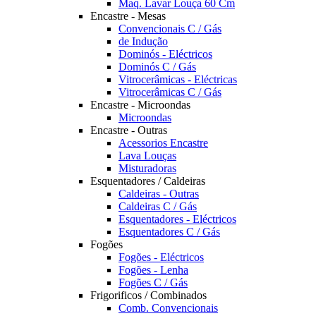
Maq. Lavar Louça 60 Cm
Encastre - Mesas
Convencionais C / Gás
de Indução
Dominós - Eléctricos
Dominós C / Gás
Vitrocerâmicas - Eléctricas
Vitrocerâmicas C / Gás
Encastre - Microondas
Microondas
Encastre - Outras
Acessorios Encastre
Lava Louças
Misturadoras
Esquentadores / Caldeiras
Caldeiras - Outras
Caldeiras C / Gás
Esquentadores - Eléctricos
Esquentadores C / Gás
Fogões
Fogões - Eléctricos
Fogões - Lenha
Fogões C / Gás
Frigorificos / Combinados
Comb. Convencionais