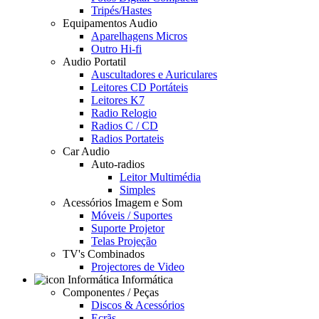
Tripés/Hastes
Equipamentos Audio
Aparelhagens Micros
Outro Hi-fi
Audio Portatil
Auscultadores e Auriculares
Leitores CD Portáteis
Leitores K7
Radio Relogio
Radios C / CD
Radios Portateis
Car Audio
Auto-radios
Leitor Multimédia
Simples
Acessórios Imagem e Som
Móveis / Suportes
Suporte Projetor
Telas Projeção
TV's Combinados
Projectores de Video
Informática
Componentes / Peças
Discos & Acessórios
Ecrãs