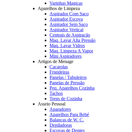
Varinhas Magicas
Aparelhos de Limpeza
Aspirador Com Saco
Aspirador Escova
Aspirador Sem Saco
Aspirador Vertical
Centrais de Aspiração
Maq. Lavar Alta Pressão
Maq. Lavar Vidros
Maq. Limpeza A Vapor
Mini Aspiradores
Artigos de Menage
Caçarolas
Frigideiras
Panelas / Tabuleiros
Panelas de Pressão
Peq. Aparelhos Cozinha
Tachos
Trens de Cozinha
Asseio Pessoal
Aparadores
Aparelhos Para Bebé
Balanças de W. C.
Depiladoras
Escovas de Dentes