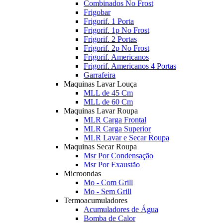
Combinados No Frost
Frigobar
Frigorif. 1 Porta
Frigorif. 1p No Frost
Frigorif. 2 Portas
Frigorif. 2p No Frost
Frigorif. Americanos
Frigorif. Americanos 4 Portas
Garrafeira
Maquinas Lavar Louça
MLL de 45 Cm
MLL de 60 Cm
Maquinas Lavar Roupa
MLR Carga Frontal
MLR Carga Superior
MLR Lavar e Secar Roupa
Maquinas Secar Roupa
Msr Por Condensação
Msr Por Exaustão
Microondas
Mo - Com Grill
Mo - Sem Grill
Termoacumuladores
Acumuladores de Água
Bomba de Calor