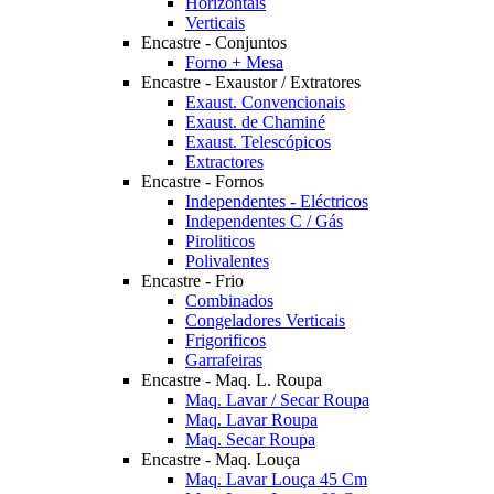
Horizontais
Verticais
Encastre - Conjuntos
Forno + Mesa
Encastre - Exaustor / Extratores
Exaust. Convencionais
Exaust. de Chaminé
Exaust. Telescópicos
Extractores
Encastre - Fornos
Independentes - Eléctricos
Independentes C / Gás
Piroliticos
Polivalentes
Encastre - Frio
Combinados
Congeladores Verticais
Frigorificos
Garrafeiras
Encastre - Maq. L. Roupa
Maq. Lavar / Secar Roupa
Maq. Lavar Roupa
Maq. Secar Roupa
Encastre - Maq. Louça
Maq. Lavar Louça 45 Cm