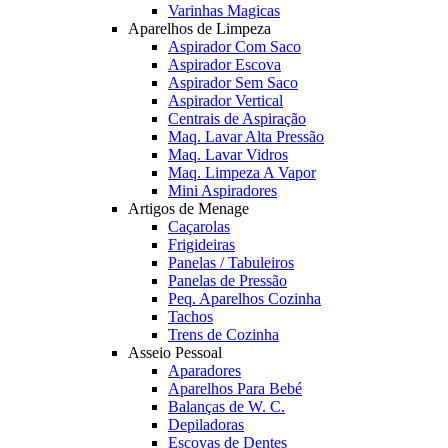
Varinhas Magicas
Aparelhos de Limpeza
Aspirador Com Saco
Aspirador Escova
Aspirador Sem Saco
Aspirador Vertical
Centrais de Aspiração
Maq. Lavar Alta Pressão
Maq. Lavar Vidros
Maq. Limpeza A Vapor
Mini Aspiradores
Artigos de Menage
Caçarolas
Frigideiras
Panelas / Tabuleiros
Panelas de Pressão
Peq. Aparelhos Cozinha
Tachos
Trens de Cozinha
Asseio Pessoal
Aparadores
Aparelhos Para Bebé
Balanças de W. C.
Depiladoras
Escovas de Dentes