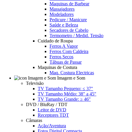
Maquinas de Barbear
Massajadores
Modeladores
Pedicure / Manicure
Saúde e Beleza
Secadores de Cabelo
Termometro / Medid. Tensão
Cuidado de Roupa
Ferros A Vapor
Ferros Com Caldeira
Ferros Secos
Tábuas de Passar
Maquinas de Costura
Maq. Costura Electricas
Imagem e Som
Televisão
TV Tamanho Pequeno: ≤ 37"
TV Tamanho Médio: 38" a 45"
TV Tamanho Grande: ≥ 46"
DVD / BluRay / TDT
Leitor de DVD
Receptores TDT
Câmaras
Ação/Aventura
Fotos Digital Compacta