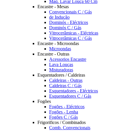
Maq. Lavar Louça 60 Cm
Encastre - Mesas
Convencionais C / Gás
de Indução
Dominós - Eléctricos
Dominós C / Gás
Vitrocerâmicas - Eléctricas
Vitrocerâmicas C / Gás
Encastre - Microondas
Microondas
Encastre - Outras
Acessorios Encastre
Lava Louças
Misturadoras
Esquentadores / Caldeiras
Caldeiras - Outras
Caldeiras C / Gás
Esquentadores - Eléctricos
Esquentadores C / Gás
Fogões
Fogões - Eléctricos
Fogões - Lenha
Fogões C / Gás
Frigorificos / Combinados
Comb. Convencionais