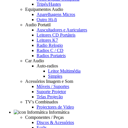
Tripés/Hastes
Equipamentos Audio
Aparelhagens Micros
Outro Hi-fi
Audio Portatil
Auscultadores e Auriculares
Leitores CD Portáteis
Leitores K7
Radio Relogio
Radios C / CD
Radios Portateis
Car Audio
Auto-radios
Leitor Multimédia
Simples
Acessórios Imagem e Som
Móveis / Suportes
Suporte Projetor
Telas Projeção
TV's Combinados
Projectores de Video
Informática
Componentes / Peças
Discos & Acessórios
Ecrãs