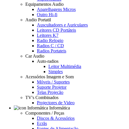
Equipamentos Audio
Aparelhagens Micros
Outro Hi-fi
Audio Portatil
Auscultadores e Auriculares
Leitores CD Portáteis
Leitores K7
Radio Relogio
Radios C / CD
Radios Portateis
Car Audio
Auto-radios
Leitor Multimédia
Simples
Acessórios Imagem e Som
Móveis / Suportes
Suporte Projetor
Telas Projeção
TV's Combinados
Projectores de Video
Informática
Componentes / Peças
Discos & Acessórios
Ecrãs
Fontes de Alimentação