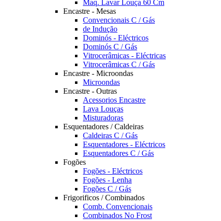
Maq. Lavar Louça 60 Cm
Encastre - Mesas
Convencionais C / Gás
de Indução
Dominós - Eléctricos
Dominós C / Gás
Vitrocerâmicas - Eléctricas
Vitrocerâmicas C / Gás
Encastre - Microondas
Microondas
Encastre - Outras
Acessorios Encastre
Lava Louças
Misturadoras
Esquentadores / Caldeiras
Caldeiras C / Gás
Esquentadores - Eléctricos
Esquentadores C / Gás
Fogões
Fogões - Eléctricos
Fogões - Lenha
Fogões C / Gás
Frigorificos / Combinados
Comb. Convencionais
Combinados No Frost