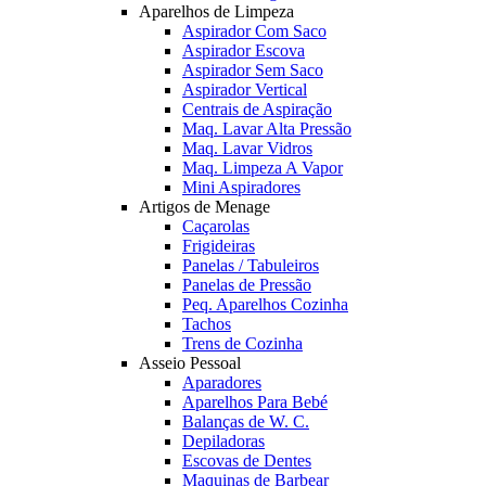
Aparelhos de Limpeza
Aspirador Com Saco
Aspirador Escova
Aspirador Sem Saco
Aspirador Vertical
Centrais de Aspiração
Maq. Lavar Alta Pressão
Maq. Lavar Vidros
Maq. Limpeza A Vapor
Mini Aspiradores
Artigos de Menage
Caçarolas
Frigideiras
Panelas / Tabuleiros
Panelas de Pressão
Peq. Aparelhos Cozinha
Tachos
Trens de Cozinha
Asseio Pessoal
Aparadores
Aparelhos Para Bebé
Balanças de W. C.
Depiladoras
Escovas de Dentes
Maquinas de Barbear