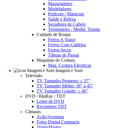
Massajadores
Modeladores
Pedicure / Manicure
Saúde e Beleza
Secadores de Cabelo
Termometro / Medid. Tensão
Cuidado de Roupa
Ferros A Vapor
Ferros Com Caldeira
Ferros Secos
Tábuas de Passar
Maquinas de Costura
Maq. Costura Electricas
Imagem e Som
Televisão
TV Tamanho Pequeno: ≤ 37"
TV Tamanho Médio: 38" a 45"
TV Tamanho Grande: ≥ 46"
DVD / BluRay / TDT
Leitor de DVD
Receptores TDT
Câmaras
Ação/Aventura
Fotos Digital Compacta
Tripés/Hastes