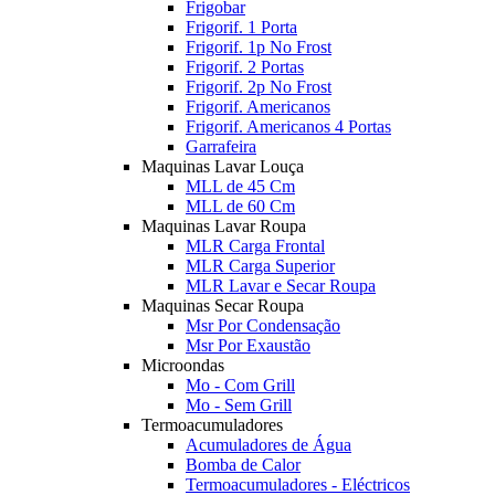
Frigobar
Frigorif. 1 Porta
Frigorif. 1p No Frost
Frigorif. 2 Portas
Frigorif. 2p No Frost
Frigorif. Americanos
Frigorif. Americanos 4 Portas
Garrafeira
Maquinas Lavar Louça
MLL de 45 Cm
MLL de 60 Cm
Maquinas Lavar Roupa
MLR Carga Frontal
MLR Carga Superior
MLR Lavar e Secar Roupa
Maquinas Secar Roupa
Msr Por Condensação
Msr Por Exaustão
Microondas
Mo - Com Grill
Mo - Sem Grill
Termoacumuladores
Acumuladores de Água
Bomba de Calor
Termoacumuladores - Eléctricos