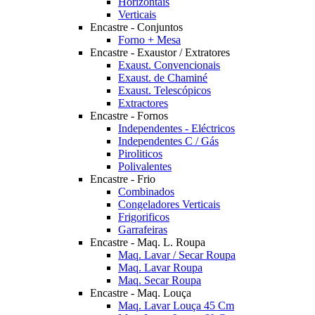
Horizontais
Verticais
Encastre - Conjuntos
Forno + Mesa
Encastre - Exaustor / Extratores
Exaust. Convencionais
Exaust. de Chaminé
Exaust. Telescópicos
Extractores
Encastre - Fornos
Independentes - Eléctricos
Independentes C / Gás
Piroliticos
Polivalentes
Encastre - Frio
Combinados
Congeladores Verticais
Frigorificos
Garrafeiras
Encastre - Maq. L. Roupa
Maq. Lavar / Secar Roupa
Maq. Lavar Roupa
Maq. Secar Roupa
Encastre - Maq. Louça
Maq. Lavar Louça 45 Cm