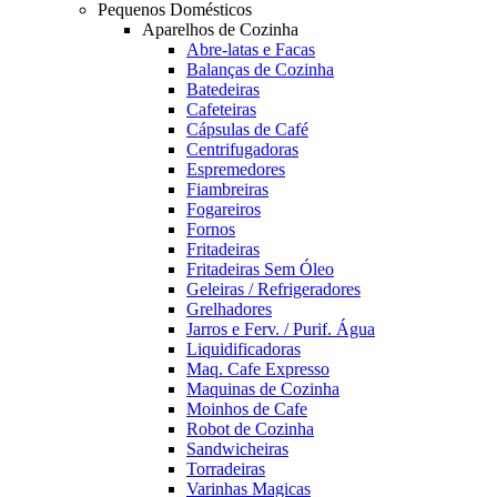
Pequenos Domésticos
Aparelhos de Cozinha
Abre-latas e Facas
Balanças de Cozinha
Batedeiras
Cafeteiras
Cápsulas de Café
Centrifugadoras
Espremedores
Fiambreiras
Fogareiros
Fornos
Fritadeiras
Fritadeiras Sem Óleo
Geleiras / Refrigeradores
Grelhadores
Jarros e Ferv. / Purif. Água
Liquidificadoras
Maq. Cafe Expresso
Maquinas de Cozinha
Moinhos de Cafe
Robot de Cozinha
Sandwicheiras
Torradeiras
Varinhas Magicas