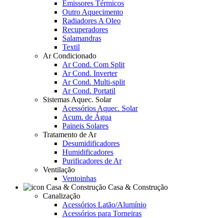
Emissores Térmicos
Outro Aquecimento
Radiadores A Oleo
Recuperadores
Salamandras
Textil
Ar Condicionado
Ar Cond. Com Split
Ar Cond. Inverter
Ar Cond. Multi-split
Ar Cond. Portatil
Sistemas Aquec. Solar
Acessórios Aquec. Solar
Acum. de Água
Paineis Solares
Tratamento de Ar
Desumidificadores
Humidificadores
Purificadores de Ar
Ventilação
Ventoinhas
Casa & Construção
Canalização
Acessórios Latão/Alumínio
Acessórios para Torneiras