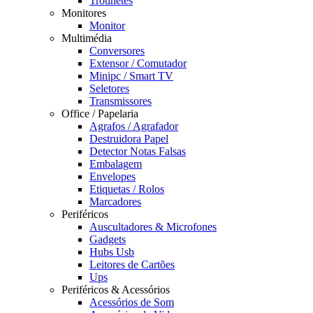
Trotinetes
Monitores
Monitor
Multimédia
Conversores
Extensor / Comutador
Minipc / Smart TV
Seletores
Transmissores
Office / Papelaria
Agrafos / Agrafador
Destruidora Papel
Detector Notas Falsas
Embalagem
Envelopes
Etiquetas / Rolos
Marcadores
Periféricos
Auscultadores & Microfones
Gadgets
Hubs Usb
Leitores de Cartões
Ups
Periféricos & Acessórios
Acessórios de Som