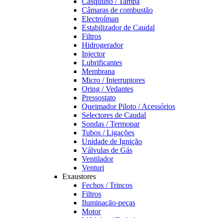
Casquilho / Tampa
Câmaras de combustão
Electroíman
Estabilizador de Caudal
Filtros
Hidrogerador
Injector
Lubrificantes
Membrana
Micro / Interruptores
Oring / Vedantes
Pressostato
Queimador Piloto / Acessórios
Selectores de Caudal
Sondas / Termopar
Tubos / Ligações
Unidade de Ignição
Válvulas de Gás
Ventilador
Venturi
Exaustores
Fechos / Trincos
Filtros
Iluminação-peças
Motor