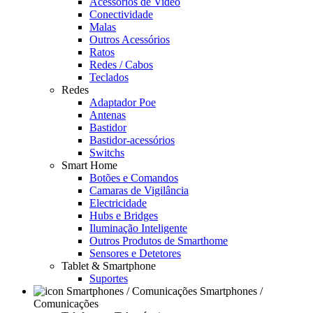
Acessórios de Video
Conectividade
Malas
Outros Acessórios
Ratos
Redes / Cabos
Teclados
Redes
Adaptador Poe
Antenas
Bastidor
Bastidor-acessórios
Switchs
Smart Home
Botões e Comandos
Camaras de Vigilância
Electricidade
Hubs e Bridges
Iluminação Inteligente
Outros Produtos de Smarthome
Sensores e Detetores
Tablet & Smartphone
Suportes
Smartphones /
Comunicações