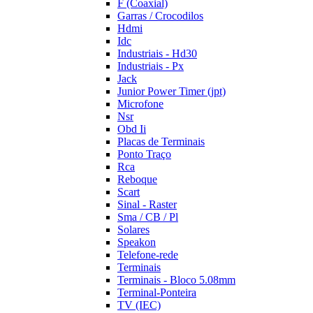
F (Coaxial)
Garras / Crocodilos
Hdmi
Idc
Industriais - Hd30
Industriais - Px
Jack
Junior Power Timer (jpt)
Microfone
Nsr
Obd Ii
Placas de Terminais
Ponto Traço
Rca
Reboque
Scart
Sinal - Raster
Sma / CB / Pl
Solares
Speakon
Telefone-rede
Terminais
Terminais - Bloco 5.08mm
Terminal-Ponteira
TV (IEC)