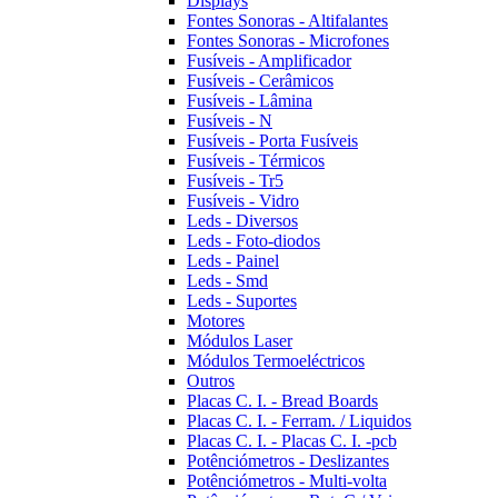
Displays
Fontes Sonoras - Altifalantes
Fontes Sonoras - Microfones
Fusíveis - Amplificador
Fusíveis - Cerâmicos
Fusíveis - Lâmina
Fusíveis - N
Fusíveis - Porta Fusíveis
Fusíveis - Térmicos
Fusíveis - Tr5
Fusíveis - Vidro
Leds - Diversos
Leds - Foto-diodos
Leds - Painel
Leds - Smd
Leds - Suportes
Motores
Módulos Laser
Módulos Termoeléctricos
Outros
Placas C. I. - Bread Boards
Placas C. I. - Ferram. / Liquidos
Placas C. I. - Placas C. I. -pcb
Potênciómetros - Deslizantes
Potênciómetros - Multi-volta