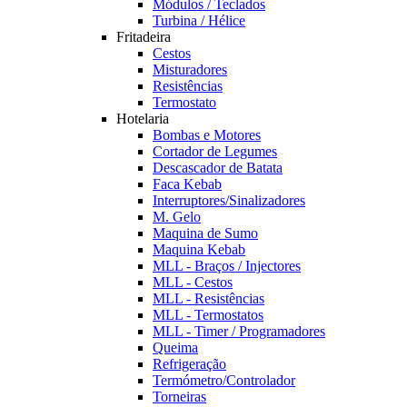
Módulos / Teclados
Turbina / Hélice
Fritadeira
Cestos
Misturadores
Resistências
Termostato
Hotelaria
Bombas e Motores
Cortador de Legumes
Descascador de Batata
Faca Kebab
Interruptores/Sinalizadores
M. Gelo
Maquina de Sumo
Maquina Kebab
MLL - Braços / Injectores
MLL - Cestos
MLL - Resistências
MLL - Termostatos
MLL - Timer / Programadores
Queima
Refrigeração
Termómetro/Controlador
Torneiras