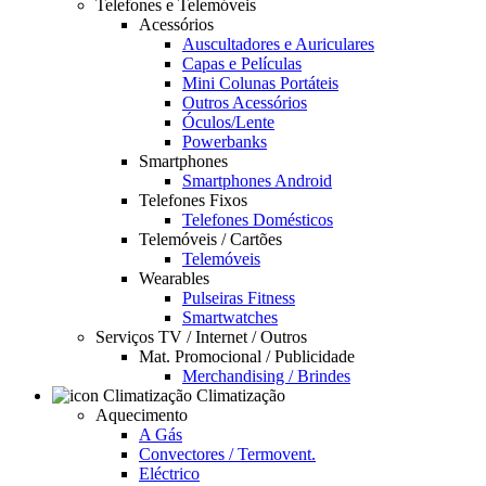
Telefones e Telemóveis
Acessórios
Auscultadores e Auriculares
Capas e Películas
Mini Colunas Portáteis
Outros Acessórios
Óculos/Lente
Powerbanks
Smartphones
Smartphones Android
Telefones Fixos
Telefones Domésticos
Telemóveis / Cartões
Telemóveis
Wearables
Pulseiras Fitness
Smartwatches
Serviços TV / Internet / Outros
Mat. Promocional / Publicidade
Merchandising / Brindes
Climatização
Aquecimento
A Gás
Convectores / Termovent.
Eléctrico