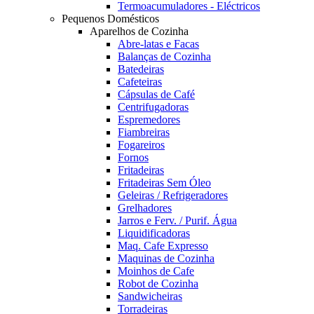
Termoacumuladores - Eléctricos
Pequenos Domésticos
Aparelhos de Cozinha
Abre-latas e Facas
Balanças de Cozinha
Batedeiras
Cafeteiras
Cápsulas de Café
Centrifugadoras
Espremedores
Fiambreiras
Fogareiros
Fornos
Fritadeiras
Fritadeiras Sem Óleo
Geleiras / Refrigeradores
Grelhadores
Jarros e Ferv. / Purif. Água
Liquidificadoras
Maq. Cafe Expresso
Maquinas de Cozinha
Moinhos de Cafe
Robot de Cozinha
Sandwicheiras
Torradeiras