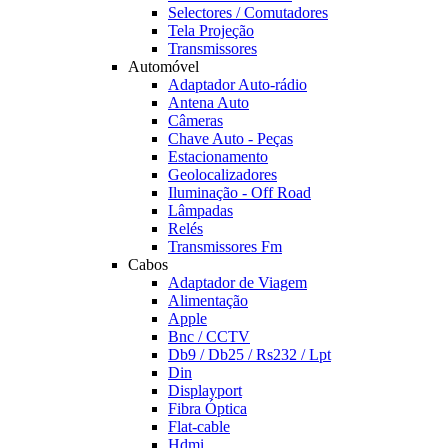
Selectores / Comutadores
Tela Projeção
Transmissores
Automóvel
Adaptador Auto-rádio
Antena Auto
Câmeras
Chave Auto - Peças
Estacionamento
Geolocalizadores
Iluminação - Off Road
Lâmpadas
Relés
Transmissores Fm
Cabos
Adaptador de Viagem
Alimentação
Apple
Bnc / CCTV
Db9 / Db25 / Rs232 / Lpt
Din
Displayport
Fibra Óptica
Flat-cable
Hdmi