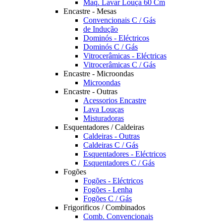
Maq. Lavar Louça 60 Cm
Encastre - Mesas
Convencionais C / Gás
de Indução
Dominós - Eléctricos
Dominós C / Gás
Vitrocerâmicas - Eléctricas
Vitrocerâmicas C / Gás
Encastre - Microondas
Microondas
Encastre - Outras
Acessorios Encastre
Lava Louças
Misturadoras
Esquentadores / Caldeiras
Caldeiras - Outras
Caldeiras C / Gás
Esquentadores - Eléctricos
Esquentadores C / Gás
Fogões
Fogões - Eléctricos
Fogões - Lenha
Fogões C / Gás
Frigorificos / Combinados
Comb. Convencionais