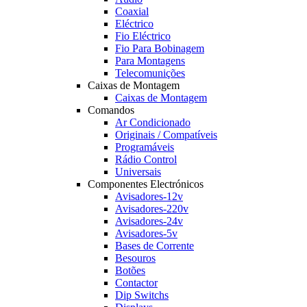
Coaxial
Eléctrico
Fio Eléctrico
Fio Para Bobinagem
Para Montagens
Telecomunições
Caixas de Montagem
Caixas de Montagem
Comandos
Ar Condicionado
Originais / Compatíveis
Programáveis
Rádio Control
Universais
Componentes Electrónicos
Avisadores-12v
Avisadores-220v
Avisadores-24v
Avisadores-5v
Bases de Corrente
Besouros
Botões
Contactor
Dip Switchs