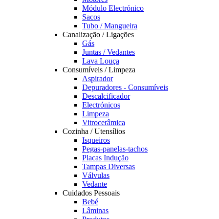
Módulo Electrónico
Sacos
Tubo / Mangueira
Canalização / Ligações
Gás
Juntas / Vedantes
Lava Louça
Consumíveis / Limpeza
Aspirador
Depuradores - Consumíveis
Descalcificador
Electrónicos
Limpeza
Vitrocerâmica
Cozinha / Utensílios
Isqueiros
Pegas-panelas-tachos
Placas Indução
Tampas Diversas
Válvulas
Vedante
Cuidados Pessoais
Bebé
Lâminas