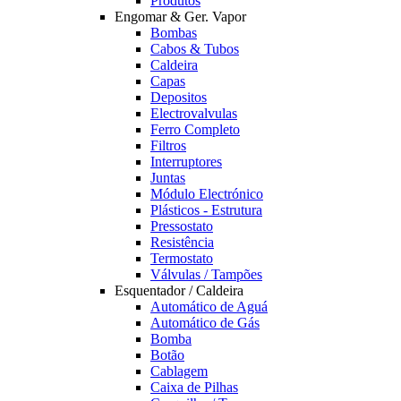
Produtos
Engomar & Ger. Vapor
Bombas
Cabos & Tubos
Caldeira
Capas
Depositos
Electrovalvulas
Ferro Completo
Filtros
Interruptores
Juntas
Módulo Electrónico
Plásticos - Estrutura
Pressostato
Resistência
Termostato
Válvulas / Tampões
Esquentador / Caldeira
Automático de Aguá
Automático de Gás
Bomba
Botão
Cablagem
Caixa de Pilhas