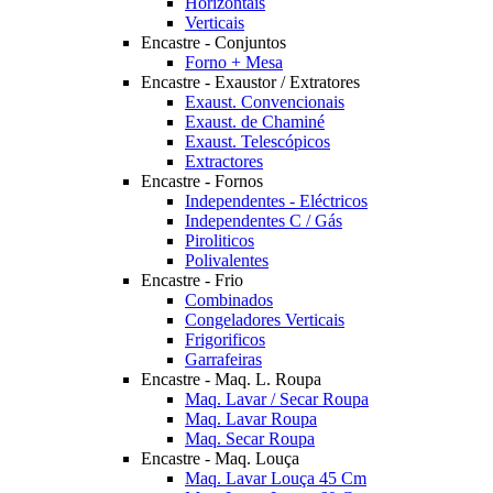
Horizontais
Verticais
Encastre - Conjuntos
Forno + Mesa
Encastre - Exaustor / Extratores
Exaust. Convencionais
Exaust. de Chaminé
Exaust. Telescópicos
Extractores
Encastre - Fornos
Independentes - Eléctricos
Independentes C / Gás
Piroliticos
Polivalentes
Encastre - Frio
Combinados
Congeladores Verticais
Frigorificos
Garrafeiras
Encastre - Maq. L. Roupa
Maq. Lavar / Secar Roupa
Maq. Lavar Roupa
Maq. Secar Roupa
Encastre - Maq. Louça
Maq. Lavar Louça 45 Cm