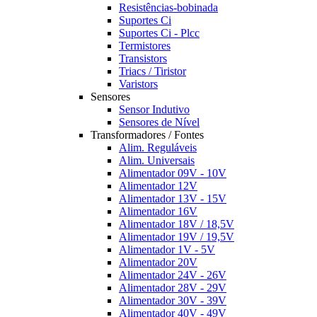
Resistências-bobinada
Suportes Ci
Suportes Ci - Plcc
Termistores
Transistors
Triacs / Tiristor
Varistors
Sensores
Sensor Indutivo
Sensores de Nível
Transformadores / Fontes
Alim. Reguláveis
Alim. Universais
Alimentador 09V - 10V
Alimentador 12V
Alimentador 13V - 15V
Alimentador 16V
Alimentador 18V / 18,5V
Alimentador 19V / 19,5V
Alimentador 1V - 5V
Alimentador 20V
Alimentador 24V - 26V
Alimentador 28V - 29V
Alimentador 30V - 39V
Alimentador 40V - 49V