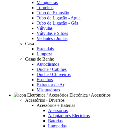
Mangueiras
Torneiras
Tubo de Exaustão
Tubo de Ligação - Agua
Tubo de Ligação - Gás
Válvulas
Válvulas e Sifões
Vedantes / Juntas
Casa
Estendais
Limpeza
Casas de Banho
Autoclismos
Duche / Cabines
Duche / Chuveiros
Espelhos
Extractor de Ar
Misturadoras
Eletrónica / Acessórios
Acessórios - Diversos
Acessórios e Baterias
Acessórios
Adaptadores Eléctricos
Baterias
Lampadas