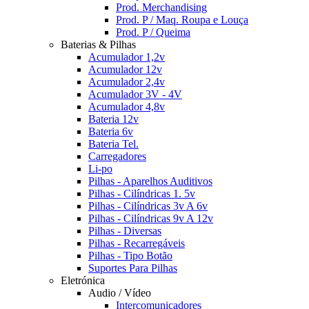
Prod. Merchandising
Prod. P / Maq. Roupa e Louça
Prod. P / Queima
Baterias & Pilhas
Acumulador 1,2v
Acumulador 12v
Acumulador 2,4v
Acumulador 3V - 4V
Acumulador 4,8v
Bateria 12v
Bateria 6v
Bateria Tel.
Carregadores
Li-po
Pilhas - Aparelhos Auditivos
Pilhas - Cilíndricas 1. 5v
Pilhas - Cilíndricas 3v A 6v
Pilhas - Cilíndricas 9v A 12v
Pilhas - Diversas
Pilhas - Recarregáveis
Pilhas - Tipo Botão
Suportes Para Pilhas
Eletrónica
Audio / Vídeo
Intercomunicadores