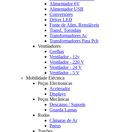
Alimentador 6V
Alimentador USB
Conversores
Driver LED
Fonte de Alim. Reguláveis
Transf. Toroidais
Transformadores Ac
Transformadores Para Pcb
Ventiladores
Grelhas
Ventilador - 12v
Ventilador - 220 V
Ventilador - 24 V
Ventilador - 5 V
Mobilidade Eléctrica
Peças Electronicas
Acelerador
Displays
Peças Mecânicas
Descanso / Suporte
Guarda Lamas
Rodas
Câmaras de Ar
Pneus
Travões