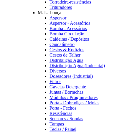
Torradeira-resistências
Trituradores
M. L. Louça
Aspersor
Aspersor - Acessórios
Bomba - Acessórios
Bomba Circulação
Caldeiras / Depósitos
Caudalímetro
Cestos & Rodízios
Cestos de Talher
Distribuição Agua
Distribuição Agua (Industrial)
Diversos
Doseadores (Industrial)
Filtros
Gavetas Detergente
Juntas / Borrachas
Módulos / Programadores
Porta - Dobradiças / Molas
Porta - Fechos
Resistências
Sensores / Sondas
Tampas
Teclas / Painel