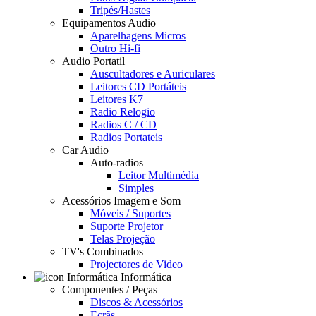
Tripés/Hastes
Equipamentos Audio
Aparelhagens Micros
Outro Hi-fi
Audio Portatil
Auscultadores e Auriculares
Leitores CD Portáteis
Leitores K7
Radio Relogio
Radios C / CD
Radios Portateis
Car Audio
Auto-radios
Leitor Multimédia
Simples
Acessórios Imagem e Som
Móveis / Suportes
Suporte Projetor
Telas Projeção
TV's Combinados
Projectores de Video
Informática
Componentes / Peças
Discos & Acessórios
Ecrãs