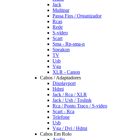
Jack
Multipar
Passa Fios / Organizador
Rcas
Rede
S-vídeo
Scart
Sma - Rp-sma-n
Speakon
TV
Usb
Vga
XLR - Canon
Cabos / Adaptadores
Displayport
Hdmi
Jack / Rca / XLR
Jack / Usb / Toslink
Rca / Ponto Traço / S-video
Scart - Rca
Telefone
Usb
Vga / Dvi / Hdmi
Cabos Em Rolo
Audio