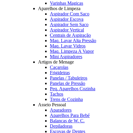
Varinhas Magicas
Aparelhos de Limpeza
Aspirador Com Saco
Aspirador Escova
Aspirador Sem Saco
Aspirador Vertical
Centrais de Aspiração
Maq. Lavar Alta Pressão
Maq. Lavar Vidros
Maq. Limpeza A Vapor
Mini Aspiradores
Artigos de Menage
Caçarolas
Frigideiras
Panelas / Tabuleiros
Panelas de Pressão
Peq. Aparelhos Cozinha
Tachos
Trens de Cozinha
Asseio Pessoal
Aparadores
Aparelhos Para Bebé
Balanças de W. C.
Depiladoras
Escovas de Dentes