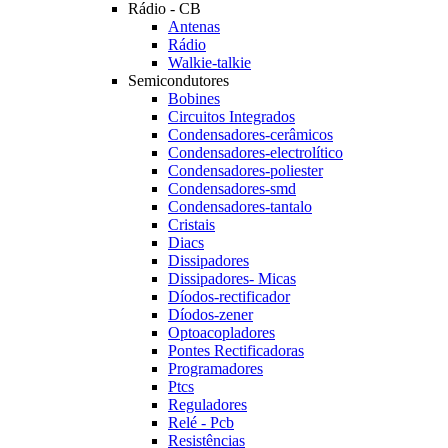
Rádio - CB
Antenas
Rádio
Walkie-talkie
Semicondutores
Bobines
Circuitos Integrados
Condensadores-cerâmicos
Condensadores-electrolítico
Condensadores-poliester
Condensadores-smd
Condensadores-tantalo
Cristais
Diacs
Dissipadores
Dissipadores- Micas
Díodos-rectificador
Díodos-zener
Optoacopladores
Pontes Rectificadoras
Programadores
Ptcs
Reguladores
Relé - Pcb
Resistências