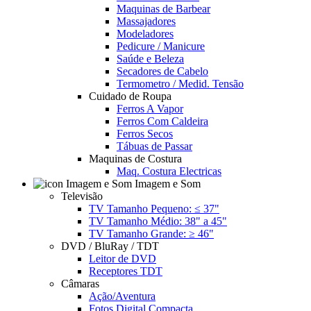
Maquinas de Barbear
Massajadores
Modeladores
Pedicure / Manicure
Saúde e Beleza
Secadores de Cabelo
Termometro / Medid. Tensão
Cuidado de Roupa
Ferros A Vapor
Ferros Com Caldeira
Ferros Secos
Tábuas de Passar
Maquinas de Costura
Maq. Costura Electricas
Imagem e Som
Televisão
TV Tamanho Pequeno: ≤ 37"
TV Tamanho Médio: 38" a 45"
TV Tamanho Grande: ≥ 46"
DVD / BluRay / TDT
Leitor de DVD
Receptores TDT
Câmaras
Ação/Aventura
Fotos Digital Compacta