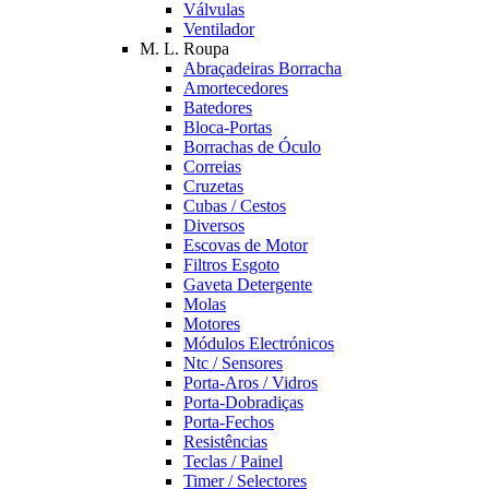
Válvulas
Ventilador
M. L. Roupa
Abraçadeiras Borracha
Amortecedores
Batedores
Bloca-Portas
Borrachas de Óculo
Correias
Cruzetas
Cubas / Cestos
Diversos
Escovas de Motor
Filtros Esgoto
Gaveta Detergente
Molas
Motores
Módulos Electrónicos
Ntc / Sensores
Porta-Aros / Vidros
Porta-Dobradiças
Porta-Fechos
Resistências
Teclas / Painel
Timer / Selectores