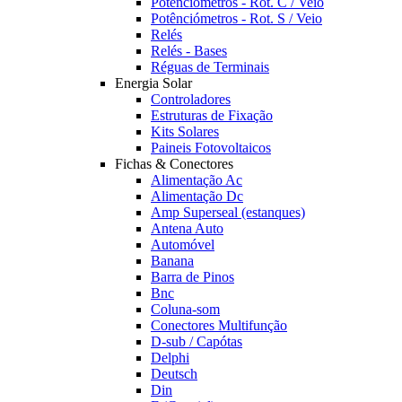
Potênciómetros - Rot. C / Veio
Potênciómetros - Rot. S / Veio
Relés
Relés - Bases
Réguas de Terminais
Energia Solar
Controladores
Estruturas de Fixação
Kits Solares
Paineis Fotovoltaicos
Fichas & Conectores
Alimentação Ac
Alimentação Dc
Amp Superseal (estanques)
Antena Auto
Automóvel
Banana
Barra de Pinos
Bnc
Coluna-som
Conectores Multifunção
D-sub / Capótas
Delphi
Deutsch
Din