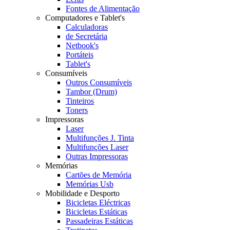
Fontes de Alimentação
Computadores e Tablet's
Calculadoras
de Secretária
Netbook's
Portáteis
Tablet's
Consumíveis
Outros Consumíveis
Tambor (Drum)
Tinteiros
Toners
Impressoras
Laser
Multifunções J. Tinta
Multifunções Laser
Outras Impressoras
Memórias
Cartões de Memória
Memórias Usb
Mobilidade e Desporto
Bicicletas Eléctricas
Bicicletas Estáticas
Passadeiras Estáticas