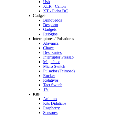
Usb
XLR - Canon
XT - Ficha DC
Gadgets
Brinquedos
Desporto
Gadgets
Relógios
Interruptores / Pulsadores
Alavanca
Chave
Deslizantes
Interruptor Pressão
Magnético
Micro Switch
Pulsador (Teimoso)
Rocker
Rotativos
Tact Switch
TV
Kits
Arduino
Kits Didáticos
Raspberry
Sensores