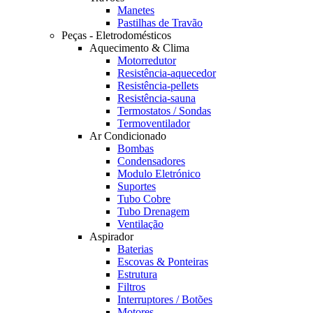
Manetes
Pastilhas de Travão
Peças - Eletrodomésticos
Aquecimento & Clima
Motorredutor
Resistência-aquecedor
Resistência-pellets
Resistência-sauna
Termostatos / Sondas
Termoventilador
Ar Condicionado
Bombas
Condensadores
Modulo Eletrónico
Suportes
Tubo Cobre
Tubo Drenagem
Ventilação
Aspirador
Baterias
Escovas & Ponteiras
Estrutura
Filtros
Interruptores / Botões
Motores