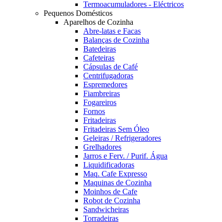
Termoacumuladores - Eléctricos
Pequenos Domésticos
Aparelhos de Cozinha
Abre-latas e Facas
Balanças de Cozinha
Batedeiras
Cafeteiras
Cápsulas de Café
Centrifugadoras
Espremedores
Fiambreiras
Fogareiros
Fornos
Fritadeiras
Fritadeiras Sem Óleo
Geleiras / Refrigeradores
Grelhadores
Jarros e Ferv. / Purif. Água
Liquidificadoras
Maq. Cafe Expresso
Maquinas de Cozinha
Moinhos de Cafe
Robot de Cozinha
Sandwicheiras
Torradeiras