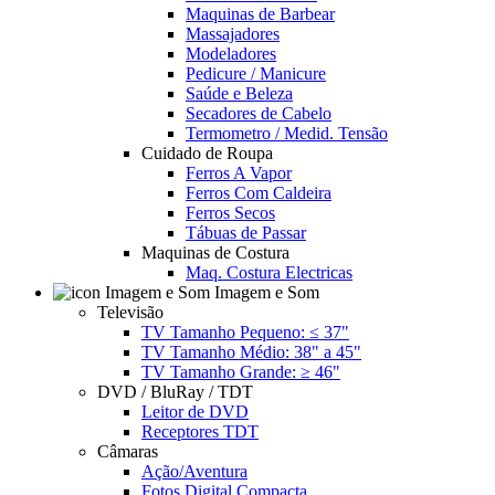
Maquinas de Barbear
Massajadores
Modeladores
Pedicure / Manicure
Saúde e Beleza
Secadores de Cabelo
Termometro / Medid. Tensão
Cuidado de Roupa
Ferros A Vapor
Ferros Com Caldeira
Ferros Secos
Tábuas de Passar
Maquinas de Costura
Maq. Costura Electricas
Imagem e Som
Televisão
TV Tamanho Pequeno: ≤ 37"
TV Tamanho Médio: 38" a 45"
TV Tamanho Grande: ≥ 46"
DVD / BluRay / TDT
Leitor de DVD
Receptores TDT
Câmaras
Ação/Aventura
Fotos Digital Compacta