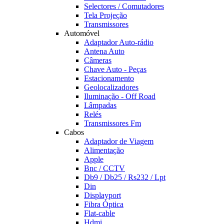
Selectores / Comutadores
Tela Projeção
Transmissores
Automóvel
Adaptador Auto-rádio
Antena Auto
Câmeras
Chave Auto - Peças
Estacionamento
Geolocalizadores
Iluminação - Off Road
Lâmpadas
Relés
Transmissores Fm
Cabos
Adaptador de Viagem
Alimentação
Apple
Bnc / CCTV
Db9 / Db25 / Rs232 / Lpt
Din
Displayport
Fibra Óptica
Flat-cable
Hdmi