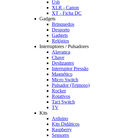
Usb
XLR - Canon
XT - Ficha DC
Gadgets
Brinquedos
Desporto
Gadgets
Relógios
Interruptores / Pulsadores
Alavanca
Chave
Deslizantes
Interruptor Pressão
Magnético
Micro Switch
Pulsador (Teimoso)
Rocker
Rotativos
Tact Switch
TV
Kits
Arduino
Kits Didáticos
Raspberry
Sensores