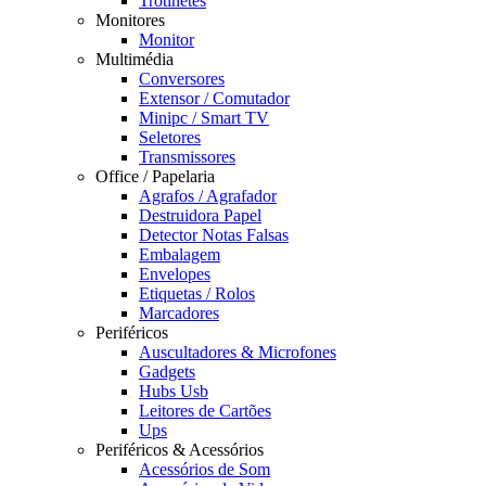
Trotinetes
Monitores
Monitor
Multimédia
Conversores
Extensor / Comutador
Minipc / Smart TV
Seletores
Transmissores
Office / Papelaria
Agrafos / Agrafador
Destruidora Papel
Detector Notas Falsas
Embalagem
Envelopes
Etiquetas / Rolos
Marcadores
Periféricos
Auscultadores & Microfones
Gadgets
Hubs Usb
Leitores de Cartões
Ups
Periféricos & Acessórios
Acessórios de Som