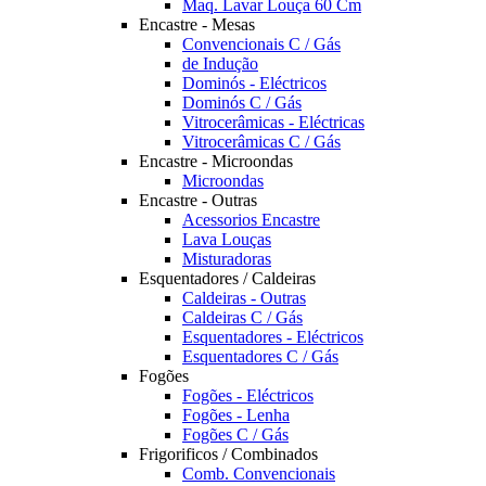
Maq. Lavar Louça 60 Cm
Encastre - Mesas
Convencionais C / Gás
de Indução
Dominós - Eléctricos
Dominós C / Gás
Vitrocerâmicas - Eléctricas
Vitrocerâmicas C / Gás
Encastre - Microondas
Microondas
Encastre - Outras
Acessorios Encastre
Lava Louças
Misturadoras
Esquentadores / Caldeiras
Caldeiras - Outras
Caldeiras C / Gás
Esquentadores - Eléctricos
Esquentadores C / Gás
Fogões
Fogões - Eléctricos
Fogões - Lenha
Fogões C / Gás
Frigorificos / Combinados
Comb. Convencionais