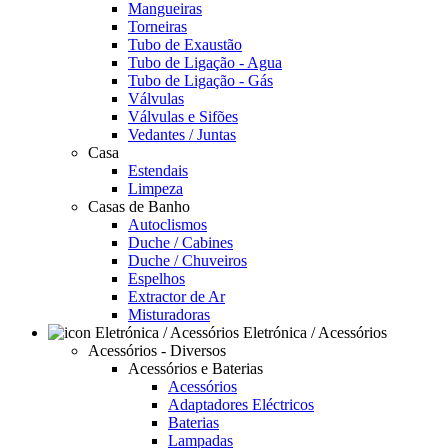
Mangueiras
Torneiras
Tubo de Exaustão
Tubo de Ligação - Agua
Tubo de Ligação - Gás
Válvulas
Válvulas e Sifões
Vedantes / Juntas
Casa
Estendais
Limpeza
Casas de Banho
Autoclismos
Duche / Cabines
Duche / Chuveiros
Espelhos
Extractor de Ar
Misturadoras
Eletrónica / Acessórios
Acessórios - Diversos
Acessórios e Baterias
Acessórios
Adaptadores Eléctricos
Baterias
Lampadas