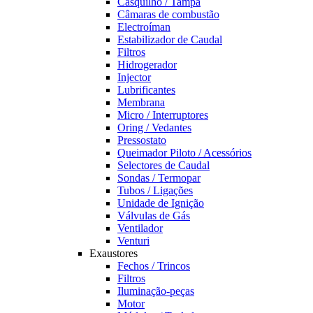
Casquilho / Tampa
Câmaras de combustão
Electroíman
Estabilizador de Caudal
Filtros
Hidrogerador
Injector
Lubrificantes
Membrana
Micro / Interruptores
Oring / Vedantes
Pressostato
Queimador Piloto / Acessórios
Selectores de Caudal
Sondas / Termopar
Tubos / Ligações
Unidade de Ignição
Válvulas de Gás
Ventilador
Venturi
Exaustores
Fechos / Trincos
Filtros
Iluminação-peças
Motor