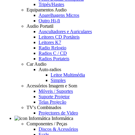
Tripés/Hastes
Equipamentos Audio
Aparelhagens Micros
Outro Hi-fi
Audio Portatil
Auscultadores e Auriculares
Leitores CD Portáteis
Leitores K7
Radio Relogio
Radios C / CD
Radios Portateis
Car Audio
Auto-radios
Leitor Multimédia
Simples
Acessórios Imagem e Som
Móveis / Suportes
Suporte Projetor
Telas Projeção
TV's Combinados
Projectores de Video
Informática
Componentes / Peças
Discos & Acessórios
Ecrãs