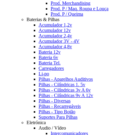
Prod. Merchandising
Prod. P / Maq. Roupa e Louça
Prod. P / Queima
Baterias & Pilhas
Acumulador 1,2v
Acumulador 12v
Acumulador 2,4v
Acumulador 3V - 4V
Acumulador 4,8v
Bateria 12v
Bateria 6v
Bateria Tel.
Carregadores
Li-po
Pilhas - Aparelhos Auditivos
Pilhas - Cilíndricas 1. 5v
Pilhas - Cilíndricas 3v A 6v
Pilhas - Cilíndricas 9v A 12v
Pilhas - Diversas
Pilhas - Recarregáveis
Pilhas - Tipo Botão
Suportes Para Pilhas
Eletrónica
Audio / Vídeo
Intercomunicadores