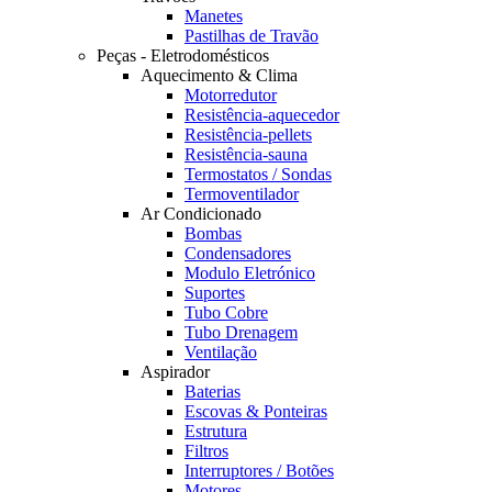
Manetes
Pastilhas de Travão
Peças - Eletrodomésticos
Aquecimento & Clima
Motorredutor
Resistência-aquecedor
Resistência-pellets
Resistência-sauna
Termostatos / Sondas
Termoventilador
Ar Condicionado
Bombas
Condensadores
Modulo Eletrónico
Suportes
Tubo Cobre
Tubo Drenagem
Ventilação
Aspirador
Baterias
Escovas & Ponteiras
Estrutura
Filtros
Interruptores / Botões
Motores