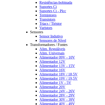
Resistências-bobinada
Suportes Ci
Suportes Ci - Plcc
Termistores
Transistors
Triacs / Tiristor
Varistors
Sensores
Sensor Indutivo
Sensores de Nível
Transformadores / Fontes
Alim. Reguláveis
Alim. Universais
Alimentador 09V - 10V
Alimentador 12V
Alimentador 13V - 15V
Alimentador 16V
Alimentador 18V / 18,5V
Alimentador 19V / 19,5V
Alimentador 1V - 5V
Alimentador 20V
Alimentador 24V - 26V
Alimentador 28V - 29V
Alimentador 30V - 39V
Alimentador 40V - 49V