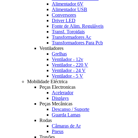
Alimentador 6V
Alimentador USB
Conversores
Driver LED
Fonte de Alim. Reguláveis
Transf. Toroidais
Transformadores Ac
Transformadores Para Pcb
Ventiladores
Grelhas
Ventilador - 12v
Ventilador - 220 V
Ventilador - 24 V
Ventilador - 5 V
Mobilidade Eléctrica
Peças Electronicas
Acelerador
Displays
Peças Mecânicas
Descanso / Suporte
Guarda Lamas
Rodas
Câmaras de Ar
Pneus
Travões