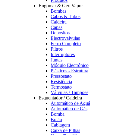
Produtos
Engomar & Ger. Vapor
Bombas
Cabos & Tubos
Caldeira
Capas
Depositos
Electrovalvulas
Ferro Completo
Filtros
Interruptores
Juntas
Módulo Electrónico
Plásticos - Estrutura
Pressostato
Resistência
Termostato
Válvulas / Tampões
Esquentador / Caldeira
Automático de Aguá
Automático de Gás
Bomba
Botão
Cablagem
Caixa de Pilhas