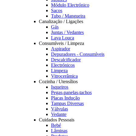
Módulo Electrónico
Sacos
Tubo / Mangueira
Canalização / Ligações
Gás
Juntas / Vedantes
Lava Louça
Consumíveis / Limpeza
Aspirador
Depuradores - Consumíveis
Descalcificador
Electrónicos
Limpeza
Vitrocerâmica
Cozinha / Utensílios
Isqueiros
Pegas-panelas-tachos
Placas Indução
Tampas Diversas
Válvulas
Vedante
Cuidados Pessoais
Bebé
Lâminas