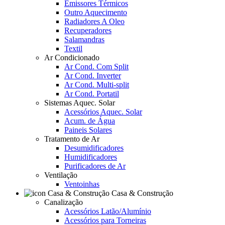
Emissores Térmicos
Outro Aquecimento
Radiadores A Oleo
Recuperadores
Salamandras
Textil
Ar Condicionado
Ar Cond. Com Split
Ar Cond. Inverter
Ar Cond. Multi-split
Ar Cond. Portatil
Sistemas Aquec. Solar
Acessórios Aquec. Solar
Acum. de Água
Paineis Solares
Tratamento de Ar
Desumidificadores
Humidificadores
Purificadores de Ar
Ventilação
Ventoinhas
Casa & Construção
Canalização
Acessórios Latão/Alumínio
Acessórios para Torneiras