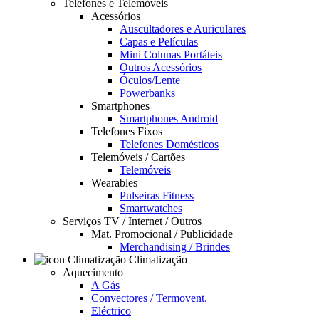
Telefones e Telemóveis
Acessórios
Auscultadores e Auriculares
Capas e Películas
Mini Colunas Portáteis
Outros Acessórios
Óculos/Lente
Powerbanks
Smartphones
Smartphones Android
Telefones Fixos
Telefones Domésticos
Telemóveis / Cartões
Telemóveis
Wearables
Pulseiras Fitness
Smartwatches
Serviços TV / Internet / Outros
Mat. Promocional / Publicidade
Merchandising / Brindes
Climatização
Aquecimento
A Gás
Convectores / Termovent.
Eléctrico