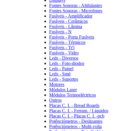
Displays
Fontes Sonoras - Altifalantes
Fontes Sonoras - Microfones
Fusíveis - Amplificador
Fusíveis - Cerâmicos
Fusíveis - Lâmina
Fusíveis - N
Fusíveis - Porta Fusíveis
Fusíveis - Térmicos
Fusíveis - Tr5
Fusíveis - Vidro
Leds - Diversos
Leds - Foto-diodos
Leds - Painel
Leds - Smd
Leds - Suportes
Motores
Módulos Laser
Módulos Termoeléctricos
Outros
Placas C. I. - Bread Boards
Placas C. I. - Ferram. / Liquidos
Placas C. I. - Placas C. I. -pcb
Potênciómetros - Deslizantes
Potênciómetros - Multi-volta