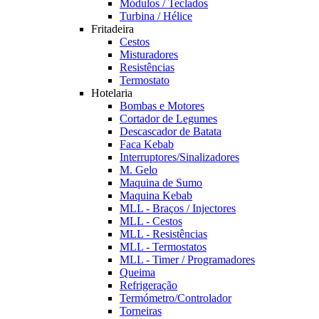
Módulos / Teclados
Turbina / Hélice
Fritadeira
Cestos
Misturadores
Resistências
Termostato
Hotelaria
Bombas e Motores
Cortador de Legumes
Descascador de Batata
Faca Kebab
Interruptores/Sinalizadores
M. Gelo
Maquina de Sumo
Maquina Kebab
MLL - Braços / Injectores
MLL - Cestos
MLL - Resistências
MLL - Termostatos
MLL - Timer / Programadores
Queima
Refrigeração
Termómetro/Controlador
Torneiras