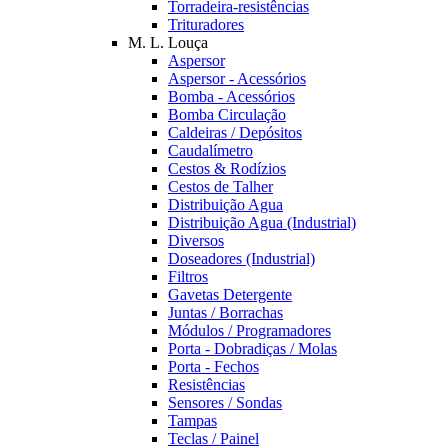
Torradeira-resistências
Trituradores
M. L. Louça
Aspersor
Aspersor - Acessórios
Bomba - Acessórios
Bomba Circulação
Caldeiras / Depósitos
Caudalímetro
Cestos & Rodízios
Cestos de Talher
Distribuição Agua
Distribuição Agua (Industrial)
Diversos
Doseadores (Industrial)
Filtros
Gavetas Detergente
Juntas / Borrachas
Módulos / Programadores
Porta - Dobradiças / Molas
Porta - Fechos
Resistências
Sensores / Sondas
Tampas
Teclas / Painel