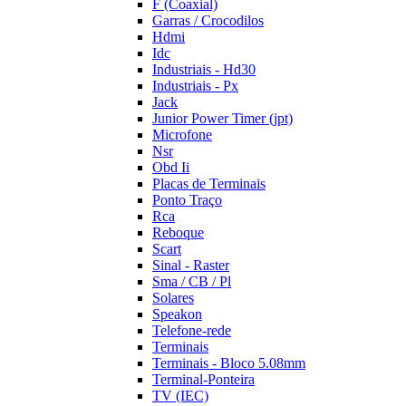
F (Coaxial)
Garras / Crocodilos
Hdmi
Idc
Industriais - Hd30
Industriais - Px
Jack
Junior Power Timer (jpt)
Microfone
Nsr
Obd Ii
Placas de Terminais
Ponto Traço
Rca
Reboque
Scart
Sinal - Raster
Sma / CB / Pl
Solares
Speakon
Telefone-rede
Terminais
Terminais - Bloco 5.08mm
Terminal-Ponteira
TV (IEC)