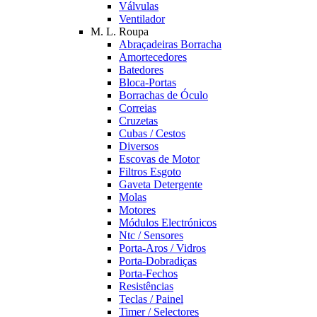
Válvulas
Ventilador
M. L. Roupa
Abraçadeiras Borracha
Amortecedores
Batedores
Bloca-Portas
Borrachas de Óculo
Correias
Cruzetas
Cubas / Cestos
Diversos
Escovas de Motor
Filtros Esgoto
Gaveta Detergente
Molas
Motores
Módulos Electrónicos
Ntc / Sensores
Porta-Aros / Vidros
Porta-Dobradiças
Porta-Fechos
Resistências
Teclas / Painel
Timer / Selectores