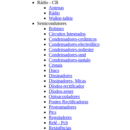
Rádio - CB
Antenas
Rádio
Walkie-talkie
Semicondutores
Bobines
Circuitos Integrados
Condensadores-cerâmicos
Condensadores-electrolítico
Condensadores-poliester
Condensadores-smd
Condensadores-tantalo
Cristais
Diacs
Dissipadores
Dissipadores- Micas
Díodos-rectificador
Díodos-zener
Optoacopladores
Pontes Rectificadoras
Programadores
Ptcs
Reguladores
Relé - Pcb
Resistências