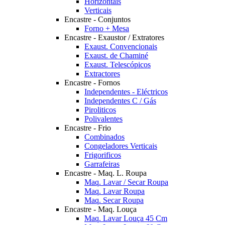
Horizontais
Verticais
Encastre - Conjuntos
Forno + Mesa
Encastre - Exaustor / Extratores
Exaust. Convencionais
Exaust. de Chaminé
Exaust. Telescópicos
Extractores
Encastre - Fornos
Independentes - Eléctricos
Independentes C / Gás
Piroliticos
Polivalentes
Encastre - Frio
Combinados
Congeladores Verticais
Frigorificos
Garrafeiras
Encastre - Maq. L. Roupa
Maq. Lavar / Secar Roupa
Maq. Lavar Roupa
Maq. Secar Roupa
Encastre - Maq. Louça
Maq. Lavar Louça 45 Cm