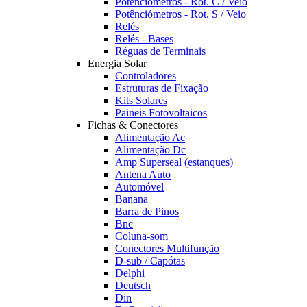
Potênciómetros - Rot. C / Veio
Potênciómetros - Rot. S / Veio
Relés
Relés - Bases
Réguas de Terminais
Energia Solar
Controladores
Estruturas de Fixação
Kits Solares
Paineis Fotovoltaicos
Fichas & Conectores
Alimentação Ac
Alimentação Dc
Amp Superseal (estanques)
Antena Auto
Automóvel
Banana
Barra de Pinos
Bnc
Coluna-som
Conectores Multifunção
D-sub / Capótas
Delphi
Deutsch
Din