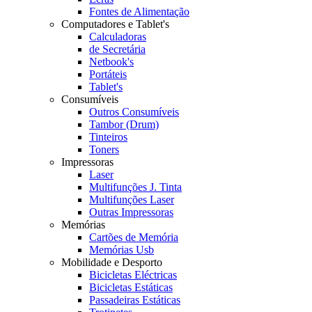
Fontes de Alimentação
Computadores e Tablet's
Calculadoras
de Secretária
Netbook's
Portáteis
Tablet's
Consumíveis
Outros Consumíveis
Tambor (Drum)
Tinteiros
Toners
Impressoras
Laser
Multifunções J. Tinta
Multifunções Laser
Outras Impressoras
Memórias
Cartões de Memória
Memórias Usb
Mobilidade e Desporto
Bicicletas Eléctricas
Bicicletas Estáticas
Passadeiras Estáticas