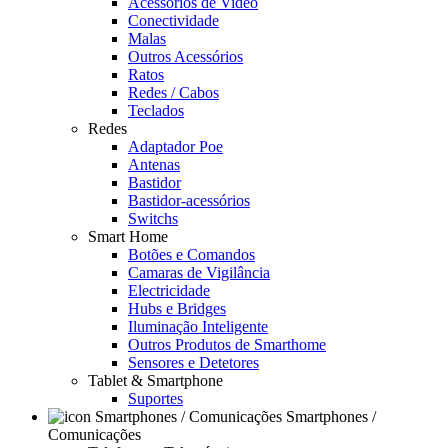
Acessórios de Video
Conectividade
Malas
Outros Acessórios
Ratos
Redes / Cabos
Teclados
Redes
Adaptador Poe
Antenas
Bastidor
Bastidor-acessórios
Switchs
Smart Home
Botões e Comandos
Camaras de Vigilância
Electricidade
Hubs e Bridges
Iluminação Inteligente
Outros Produtos de Smarthome
Sensores e Detetores
Tablet & Smartphone
Suportes
Smartphones /
Comunicações