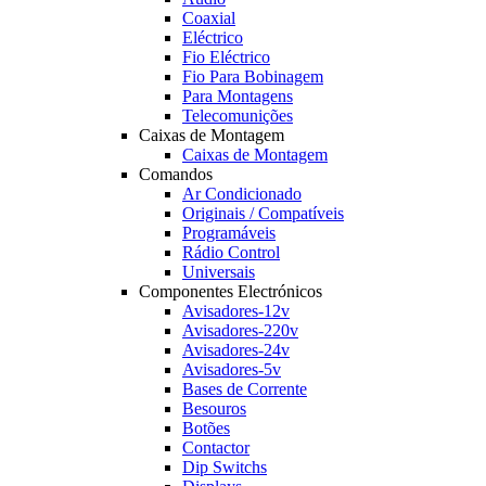
Coaxial
Eléctrico
Fio Eléctrico
Fio Para Bobinagem
Para Montagens
Telecomunições
Caixas de Montagem
Caixas de Montagem
Comandos
Ar Condicionado
Originais / Compatíveis
Programáveis
Rádio Control
Universais
Componentes Electrónicos
Avisadores-12v
Avisadores-220v
Avisadores-24v
Avisadores-5v
Bases de Corrente
Besouros
Botões
Contactor
Dip Switchs