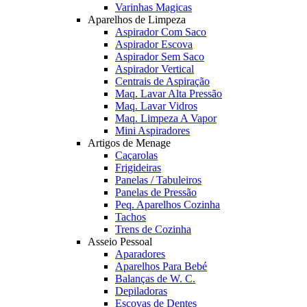
Varinhas Magicas
Aparelhos de Limpeza
Aspirador Com Saco
Aspirador Escova
Aspirador Sem Saco
Aspirador Vertical
Centrais de Aspiração
Maq. Lavar Alta Pressão
Maq. Lavar Vidros
Maq. Limpeza A Vapor
Mini Aspiradores
Artigos de Menage
Caçarolas
Frigideiras
Panelas / Tabuleiros
Panelas de Pressão
Peq. Aparelhos Cozinha
Tachos
Trens de Cozinha
Asseio Pessoal
Aparadores
Aparelhos Para Bebé
Balanças de W. C.
Depiladoras
Escovas de Dentes