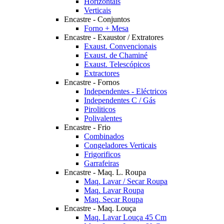
Horizontais
Verticais
Encastre - Conjuntos
Forno + Mesa
Encastre - Exaustor / Extratores
Exaust. Convencionais
Exaust. de Chaminé
Exaust. Telescópicos
Extractores
Encastre - Fornos
Independentes - Eléctricos
Independentes C / Gás
Piroliticos
Polivalentes
Encastre - Frio
Combinados
Congeladores Verticais
Frigorificos
Garrafeiras
Encastre - Maq. L. Roupa
Maq. Lavar / Secar Roupa
Maq. Lavar Roupa
Maq. Secar Roupa
Encastre - Maq. Louça
Maq. Lavar Louça 45 Cm