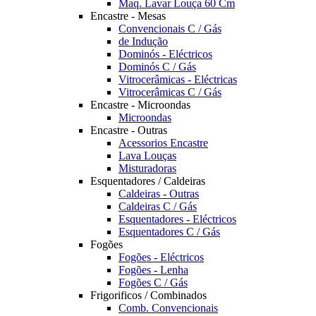
Maq. Lavar Louça 60 Cm
Encastre - Mesas
Convencionais C / Gás
de Indução
Dominós - Eléctricos
Dominós C / Gás
Vitrocerâmicas - Eléctricas
Vitrocerâmicas C / Gás
Encastre - Microondas
Microondas
Encastre - Outras
Acessorios Encastre
Lava Louças
Misturadoras
Esquentadores / Caldeiras
Caldeiras - Outras
Caldeiras C / Gás
Esquentadores - Eléctricos
Esquentadores C / Gás
Fogões
Fogões - Eléctricos
Fogões - Lenha
Fogões C / Gás
Frigorificos / Combinados
Comb. Convencionais