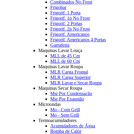
Combinados No Frost
Frigobar
Frigorif. 1 Porta
Frigorif. 1p No Frost
Frigorif. 2 Portas
Frigorif. 2p No Frost
Frigorif. Americanos
Frigorif. Americanos 4 Portas
Garrafeira
Maquinas Lavar Louça
MLL de 45 Cm
MLL de 60 Cm
Maquinas Lavar Roupa
MLR Carga Frontal
MLR Carga Superior
MLR Lavar e Secar Roupa
Maquinas Secar Roupa
Msr Por Condensação
Msr Por Exaustão
Microondas
Mo - Com Grill
Mo - Sem Grill
Termoacumuladores
Acumuladores de Água
Bomba de Calor