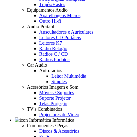
Tripés/Hastes
Equipamentos Audio
Aparelhagens Micros
Outro Hi-fi
Audio Portatil
Auscultadores e Auriculares
Leitores CD Portáteis
Leitores K7
Radio Relogio
Radios C / CD
Radios Portateis
Car Audio
Auto-radios
Leitor Multimédia
Simples
Acessórios Imagem e Som
Móveis / Suportes
Suporte Projetor
Telas Projeção
TV's Combinados
Projectores de Video
Informática
Componentes / Peças
Discos & Acessórios
Ecrãs