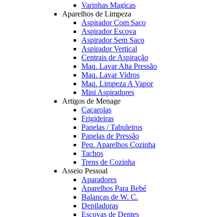
Varinhas Magicas
Aparelhos de Limpeza
Aspirador Com Saco
Aspirador Escova
Aspirador Sem Saco
Aspirador Vertical
Centrais de Aspiração
Maq. Lavar Alta Pressão
Maq. Lavar Vidros
Maq. Limpeza A Vapor
Mini Aspiradores
Artigos de Menage
Caçarolas
Frigideiras
Panelas / Tabuleiros
Panelas de Pressão
Peq. Aparelhos Cozinha
Tachos
Trens de Cozinha
Asseio Pessoal
Aparadores
Aparelhos Para Bebé
Balanças de W. C.
Depiladoras
Escovas de Dentes