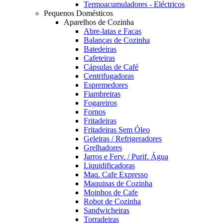
Termoacumuladores - Eléctricos
Pequenos Domésticos
Aparelhos de Cozinha
Abre-latas e Facas
Balanças de Cozinha
Batedeiras
Cafeteiras
Cápsulas de Café
Centrifugadoras
Espremedores
Fiambreiras
Fogareiros
Fornos
Fritadeiras
Fritadeiras Sem Óleo
Geleiras / Refrigeradores
Grelhadores
Jarros e Ferv. / Purif. Água
Liquidificadoras
Maq. Cafe Expresso
Maquinas de Cozinha
Moinhos de Cafe
Robot de Cozinha
Sandwicheiras
Torradeiras