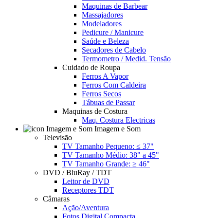
Maquinas de Barbear
Massajadores
Modeladores
Pedicure / Manicure
Saúde e Beleza
Secadores de Cabelo
Termometro / Medid. Tensão
Cuidado de Roupa
Ferros A Vapor
Ferros Com Caldeira
Ferros Secos
Tábuas de Passar
Maquinas de Costura
Maq. Costura Electricas
Imagem e Som
Televisão
TV Tamanho Pequeno: ≤ 37"
TV Tamanho Médio: 38" a 45"
TV Tamanho Grande: ≥ 46"
DVD / BluRay / TDT
Leitor de DVD
Receptores TDT
Câmaras
Ação/Aventura
Fotos Digital Compacta