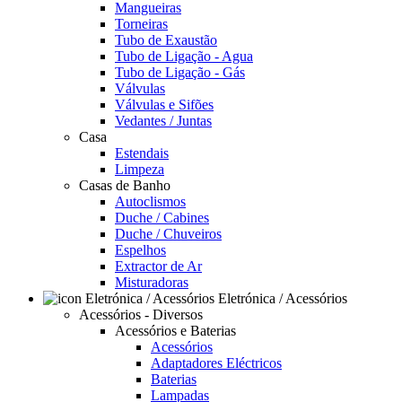
Mangueiras
Torneiras
Tubo de Exaustão
Tubo de Ligação - Agua
Tubo de Ligação - Gás
Válvulas
Válvulas e Sifões
Vedantes / Juntas
Casa
Estendais
Limpeza
Casas de Banho
Autoclismos
Duche / Cabines
Duche / Chuveiros
Espelhos
Extractor de Ar
Misturadoras
Eletrónica / Acessórios
Acessórios - Diversos
Acessórios e Baterias
Acessórios
Adaptadores Eléctricos
Baterias
Lampadas