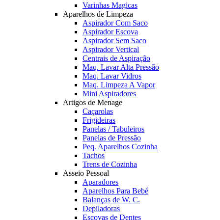
Varinhas Magicas
Aparelhos de Limpeza
Aspirador Com Saco
Aspirador Escova
Aspirador Sem Saco
Aspirador Vertical
Centrais de Aspiração
Maq. Lavar Alta Pressão
Maq. Lavar Vidros
Maq. Limpeza A Vapor
Mini Aspiradores
Artigos de Menage
Caçarolas
Frigideiras
Panelas / Tabuleiros
Panelas de Pressão
Peq. Aparelhos Cozinha
Tachos
Trens de Cozinha
Asseio Pessoal
Aparadores
Aparelhos Para Bebé
Balanças de W. C.
Depiladoras
Escovas de Dentes