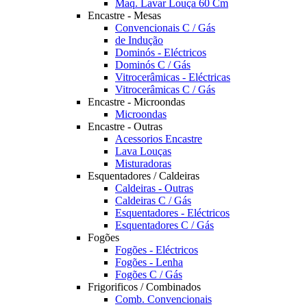
Maq. Lavar Louça 60 Cm
Encastre - Mesas
Convencionais C / Gás
de Indução
Dominós - Eléctricos
Dominós C / Gás
Vitrocerâmicas - Eléctricas
Vitrocerâmicas C / Gás
Encastre - Microondas
Microondas
Encastre - Outras
Acessorios Encastre
Lava Louças
Misturadoras
Esquentadores / Caldeiras
Caldeiras - Outras
Caldeiras C / Gás
Esquentadores - Eléctricos
Esquentadores C / Gás
Fogões
Fogões - Eléctricos
Fogões - Lenha
Fogões C / Gás
Frigorificos / Combinados
Comb. Convencionais