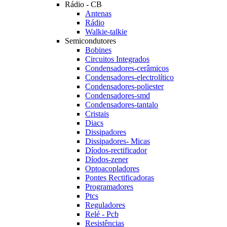
Rádio - CB
Antenas
Rádio
Walkie-talkie
Semicondutores
Bobines
Circuitos Integrados
Condensadores-cerâmicos
Condensadores-electrolítico
Condensadores-poliester
Condensadores-smd
Condensadores-tantalo
Cristais
Diacs
Dissipadores
Dissipadores- Micas
Díodos-rectificador
Díodos-zener
Optoacopladores
Pontes Rectificadoras
Programadores
Ptcs
Reguladores
Relé - Pcb
Resistências