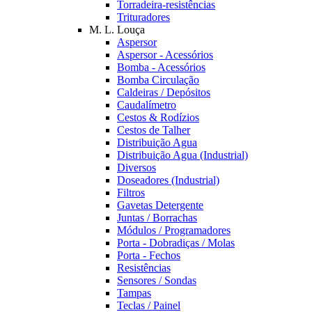
Torradeira-resistências
Trituradores
M. L. Louça
Aspersor
Aspersor - Acessórios
Bomba - Acessórios
Bomba Circulação
Caldeiras / Depósitos
Caudalímetro
Cestos & Rodízios
Cestos de Talher
Distribuição Agua
Distribuição Agua (Industrial)
Diversos
Doseadores (Industrial)
Filtros
Gavetas Detergente
Juntas / Borrachas
Módulos / Programadores
Porta - Dobradiças / Molas
Porta - Fechos
Resistências
Sensores / Sondas
Tampas
Teclas / Painel