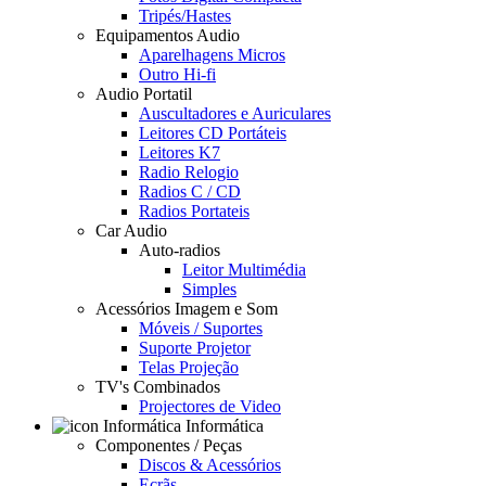
Tripés/Hastes
Equipamentos Audio
Aparelhagens Micros
Outro Hi-fi
Audio Portatil
Auscultadores e Auriculares
Leitores CD Portáteis
Leitores K7
Radio Relogio
Radios C / CD
Radios Portateis
Car Audio
Auto-radios
Leitor Multimédia
Simples
Acessórios Imagem e Som
Móveis / Suportes
Suporte Projetor
Telas Projeção
TV's Combinados
Projectores de Video
Informática
Componentes / Peças
Discos & Acessórios
Ecrãs