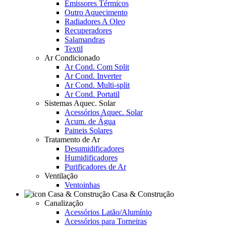
Emissores Térmicos
Outro Aquecimento
Radiadores A Oleo
Recuperadores
Salamandras
Textil
Ar Condicionado
Ar Cond. Com Split
Ar Cond. Inverter
Ar Cond. Multi-split
Ar Cond. Portatil
Sistemas Aquec. Solar
Acessórios Aquec. Solar
Acum. de Água
Paineis Solares
Tratamento de Ar
Desumidificadores
Humidificadores
Purificadores de Ar
Ventilação
Ventoinhas
Casa & Construção
Canalização
Acessórios Latão/Alumínio
Acessórios para Torneiras