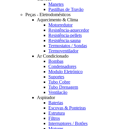
Manetes
Pastilhas de Travão
Peças - Eletrodomésticos
Aquecimento & Clima
Motorredutor
Resistência-aquecedor
Resistência-pellets
Resistência-sauna
Termostatos / Sondas
Termoventilador
Ar Condicionado
Bombas
Condensadores
Modulo Eletrónico
Suportes
Tubo Cobre
Tubo Drenagem
Ventilação
Aspirador
Baterias
Escovas & Ponteiras
Estrutura
Filtros
Interruptores / Botões
Motores