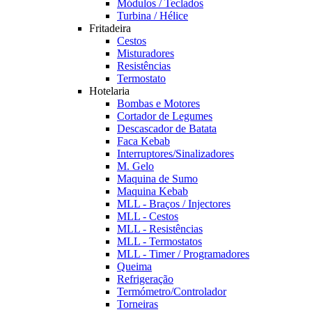
Módulos / Teclados
Turbina / Hélice
Fritadeira
Cestos
Misturadores
Resistências
Termostato
Hotelaria
Bombas e Motores
Cortador de Legumes
Descascador de Batata
Faca Kebab
Interruptores/Sinalizadores
M. Gelo
Maquina de Sumo
Maquina Kebab
MLL - Braços / Injectores
MLL - Cestos
MLL - Resistências
MLL - Termostatos
MLL - Timer / Programadores
Queima
Refrigeração
Termómetro/Controlador
Torneiras