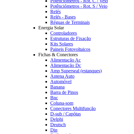
Potênciómetros - Rot. C / Veio
Potênciómetros - Rot. S / Veio
Relés
Relés - Bases
Réguas de Terminais
Energia Solar
Controladores
Estruturas de Fixação
Kits Solares
Paineis Fotovoltaicos
Fichas & Conectores
Alimentação Ac
Alimentação Dc
Amp Superseal (estanques)
Antena Auto
Automóvel
Banana
Barra de Pinos
Bnc
Coluna-som
Conectores Multifunção
D-sub / Capótas
Delphi
Deutsch
Din