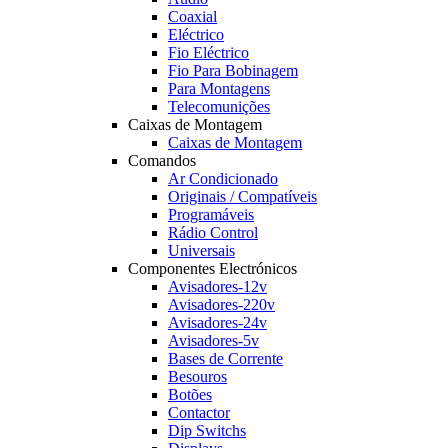
Coaxial
Eléctrico
Fio Eléctrico
Fio Para Bobinagem
Para Montagens
Telecomunições
Caixas de Montagem
Caixas de Montagem
Comandos
Ar Condicionado
Originais / Compatíveis
Programáveis
Rádio Control
Universais
Componentes Electrónicos
Avisadores-12v
Avisadores-220v
Avisadores-24v
Avisadores-5v
Bases de Corrente
Besouros
Botões
Contactor
Dip Switchs