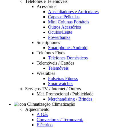
Telefones e Telemóveis
Acessórios
Auscultadores e Auriculares
Capas e Películas
Mini Colunas Portáteis
Outros Acessórios
Óculos/Lente
Powerbanks
Smartphones
Smartphones Android
Telefones Fixos
Telefones Domésticos
Telemóveis / Cartões
Telemóveis
Wearables
Pulseiras Fitness
Smartwatches
Serviços TV / Internet / Outros
Mat. Promocional / Publicidade
Merchandising / Brindes
Climatização
Aquecimento
A Gás
Convectores / Termovent.
Eléctrico