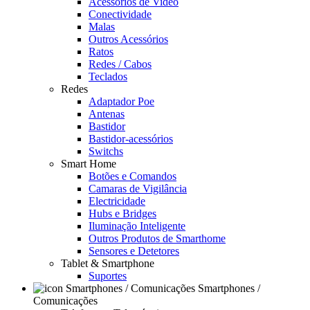
Acessórios de Video
Conectividade
Malas
Outros Acessórios
Ratos
Redes / Cabos
Teclados
Redes
Adaptador Poe
Antenas
Bastidor
Bastidor-acessórios
Switchs
Smart Home
Botões e Comandos
Camaras de Vigilância
Electricidade
Hubs e Bridges
Iluminação Inteligente
Outros Produtos de Smarthome
Sensores e Detetores
Tablet & Smartphone
Suportes
Smartphones /
Comunicações