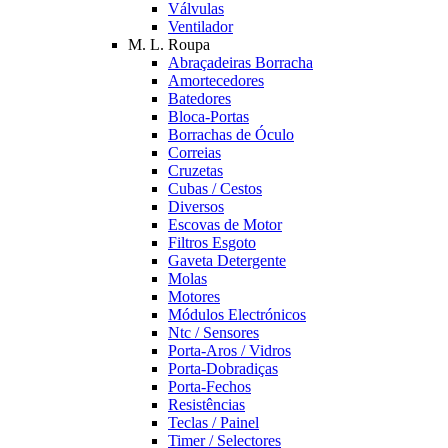
Válvulas
Ventilador
M. L. Roupa
Abraçadeiras Borracha
Amortecedores
Batedores
Bloca-Portas
Borrachas de Óculo
Correias
Cruzetas
Cubas / Cestos
Diversos
Escovas de Motor
Filtros Esgoto
Gaveta Detergente
Molas
Motores
Módulos Electrónicos
Ntc / Sensores
Porta-Aros / Vidros
Porta-Dobradiças
Porta-Fechos
Resistências
Teclas / Painel
Timer / Selectores