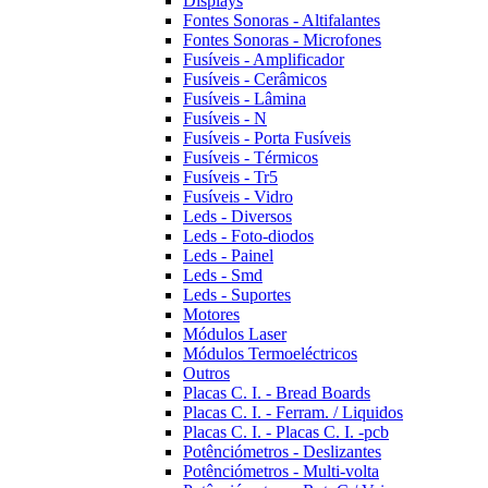
Displays
Fontes Sonoras - Altifalantes
Fontes Sonoras - Microfones
Fusíveis - Amplificador
Fusíveis - Cerâmicos
Fusíveis - Lâmina
Fusíveis - N
Fusíveis - Porta Fusíveis
Fusíveis - Térmicos
Fusíveis - Tr5
Fusíveis - Vidro
Leds - Diversos
Leds - Foto-diodos
Leds - Painel
Leds - Smd
Leds - Suportes
Motores
Módulos Laser
Módulos Termoeléctricos
Outros
Placas C. I. - Bread Boards
Placas C. I. - Ferram. / Liquidos
Placas C. I. - Placas C. I. -pcb
Potênciómetros - Deslizantes
Potênciómetros - Multi-volta