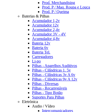
Prod. Merchandising
Prod. P / Maq. Roupa e Louça
Prod. P / Queima
Baterias & Pilhas
Acumulador 1,2v
Acumulador 12v
Acumulador 2,4v
Acumulador 3V - 4V
Acumulador 4,8v
Bateria 12v
Bateria 6v
Bateria Tel.
Carregadores
Li-po
Pilhas - Aparelhos Auditivos
Pilhas - Cilíndricas 1. 5v
Pilhas - Cilíndricas 3v A 6v
Pilhas - Cilíndricas 9v A 12v
Pilhas - Diversas
Pilhas - Recarregáveis
Pilhas - Tipo Botão
Suportes Para Pilhas
Eletrónica
Audio / Vídeo
Intercomunicadores