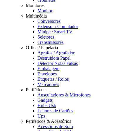
Trotinetes
Monitores
Monitor
Multimédia
Conversores
Extensor / Comutador
Minipc / Smart TV
Seletores
Transmissores
Office / Papelaria
Agrafos / Agrafador
Destruidora Papel
Detector Notas Falsas
Embalagem
Envelopes
Etiquetas / Rolos
Marcadores
Periféricos
Auscultadores & Microfones
Gadgets
Hubs Usb
Leitores de Cartões
Ups
Periféricos & Acessórios
Acessórios de Som