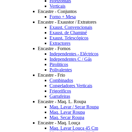
Horizontais
Verticais
Encastre - Conjuntos
Forno + Mesa
Encastre - Exaustor / Extratores
Exaust. Convencionais
Exaust. de Chaminé
Exaust. Telescópicos
Extractores
Encastre - Fornos
Independentes - Eléctricos
Independentes C / Gás
Piroliticos
Polivalentes
Encastre - Frio
Combinados
Congeladores Verticais
Frigorificos
Garrafeiras
Encastre - Maq. L. Roupa
Maq. Lavar / Secar Roupa
Maq. Lavar Roupa
Maq. Secar Roupa
Encastre - Maq. Louça
Maq. Lavar Louça 45 Cm