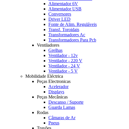
Alimentador 6V
Alimentador USB
Conversores
Driver LED
Fonte de Alim. Reguláveis
Transf. Toroidais
Transformadores Ac
Transformadores Para Pcb
Ventiladores
Grelhas
Ventilador - 12v
Ventilador - 220 V
Ventilador - 24 V
Ventilador - 5 V
Mobilidade Eléctrica
Peças Electronicas
Acelerador
Displays
Peças Mecânicas
Descanso / Suporte
Guarda Lamas
Rodas
Câmaras de Ar
Pneus
Travões