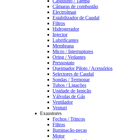
Casquilho / Tampa
Câmaras de combustão
Electroíman
Estabilizador de Caudal
Filtros
Hidrogerador
Injector
Lubrificantes
Membrana
Micro / Interruptores
Oring / Vedantes
Pressostato
Queimador Piloto / Acessórios
Selectores de Caudal
Sondas / Termopar
Tubos / Ligações
Unidade de Ignição
Válvulas de Gás
Ventilador
Venturi
Exaustores
Fechos / Trincos
Filtros
Iluminação-peças
Motor