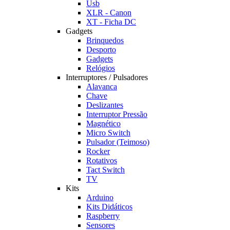
Usb
XLR - Canon
XT - Ficha DC
Gadgets
Brinquedos
Desporto
Gadgets
Relógios
Interruptores / Pulsadores
Alavanca
Chave
Deslizantes
Interruptor Pressão
Magnético
Micro Switch
Pulsador (Teimoso)
Rocker
Rotativos
Tact Switch
TV
Kits
Arduino
Kits Didáticos
Raspberry
Sensores