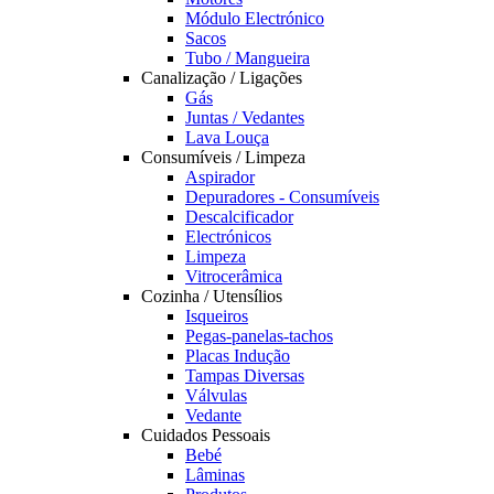
Módulo Electrónico
Sacos
Tubo / Mangueira
Canalização / Ligações
Gás
Juntas / Vedantes
Lava Louça
Consumíveis / Limpeza
Aspirador
Depuradores - Consumíveis
Descalcificador
Electrónicos
Limpeza
Vitrocerâmica
Cozinha / Utensílios
Isqueiros
Pegas-panelas-tachos
Placas Indução
Tampas Diversas
Válvulas
Vedante
Cuidados Pessoais
Bebé
Lâminas