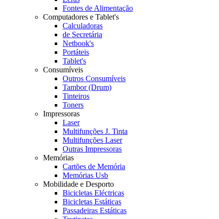
Fontes de Alimentação
Computadores e Tablet's
Calculadoras
de Secretária
Netbook's
Portáteis
Tablet's
Consumíveis
Outros Consumíveis
Tambor (Drum)
Tinteiros
Toners
Impressoras
Laser
Multifunções J. Tinta
Multifunções Laser
Outras Impressoras
Memórias
Cartões de Memória
Memórias Usb
Mobilidade e Desporto
Bicicletas Eléctricas
Bicicletas Estáticas
Passadeiras Estáticas