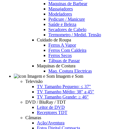
Maquinas de Barbear
Massajadores
Modeladores
Pedicure / Manicure
Saúde e Beleza
Secadores de Cabelo
Termometro / Medid. Tensão
Cuidado de Roupa
Ferros A Vapor
Ferros Com Caldeira
Ferros Secos
Tábuas de Passar
Maquinas de Costura
Maq. Costura Electricas
Imagem e Som
Televisão
TV Tamanho Pequeno: ≤ 37"
TV Tamanho Médio: 38" a 45"
TV Tamanho Grande: ≥ 46"
DVD / BluRay / TDT
Leitor de DVD
Receptores TDT
Câmaras
Ação/Aventura
Fotos Digital Compacta