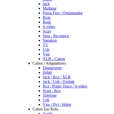
Jack
Multipar
Passa Fios / Organizador
Rcas
Rede
S-vídeo
Scart
Sma - Rp-sma-n
Speakon
TV
Usb
Vga
XLR - Canon
Cabos / Adaptadores
Displayport
Hdmi
Jack / Rca / XLR
Jack / Usb / Toslink
Rca / Ponto Traço / S-video
Scart - Rca
Telefone
Usb
Vga / Dvi / Hdmi
Cabos Em Rolo
Audio