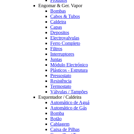
Produtos
Engomar & Ger. Vapor
Bombas
Cabos & Tubos
Caldeira
Capas
Depositos
Electrovalvulas
Ferro Completo
Filtros
Interruptores
Juntas
Módulo Electrónico
Plásticos - Estrutura
Pressostato
Resistência
Termostato
Válvulas / Tampões
Esquentador / Caldeira
Automático de Aguá
Automático de Gás
Bomba
Botão
Cablagem
Caixa de Pilhas