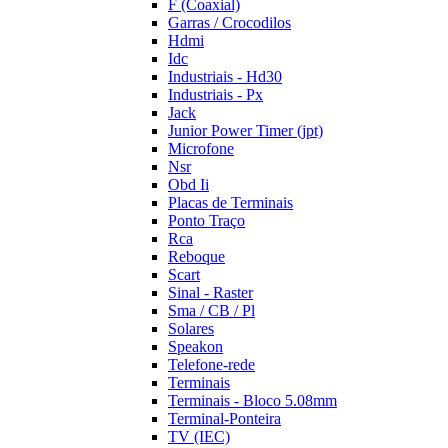
F (Coaxial)
Garras / Crocodilos
Hdmi
Idc
Industriais - Hd30
Industriais - Px
Jack
Junior Power Timer (jpt)
Microfone
Nsr
Obd Ii
Placas de Terminais
Ponto Traço
Rca
Reboque
Scart
Sinal - Raster
Sma / CB / Pl
Solares
Speakon
Telefone-rede
Terminais
Terminais - Bloco 5.08mm
Terminal-Ponteira
TV (IEC)