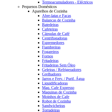
Termoacumuladores - Eléctricos
Pequenos Domésticos
Aparelhos de Cozinha
Abre-latas e Facas
Balanças de Cozinha
Batedeiras
Cafeteiras
Cápsulas de Café
Centrifugadoras
Espremedores
Fiambreiras
Fogareiros
Fornos
Fritadeiras
Fritadeiras Sem Óleo
Geleiras / Refrigeradores
Grelhadores
Jarros e Ferv. / Purif. Água
Liquidificadoras
Maq. Cafe Expresso
Maquinas de Cozinha
Moinhos de Cafe
Robot de Cozinha
Sandwicheiras
Torradeiras