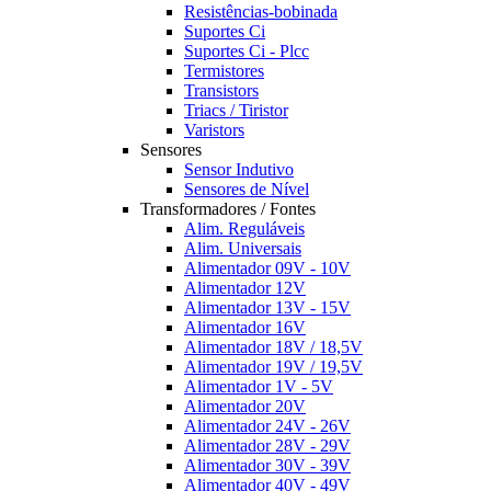
Resistências-bobinada
Suportes Ci
Suportes Ci - Plcc
Termistores
Transistors
Triacs / Tiristor
Varistors
Sensores
Sensor Indutivo
Sensores de Nível
Transformadores / Fontes
Alim. Reguláveis
Alim. Universais
Alimentador 09V - 10V
Alimentador 12V
Alimentador 13V - 15V
Alimentador 16V
Alimentador 18V / 18,5V
Alimentador 19V / 19,5V
Alimentador 1V - 5V
Alimentador 20V
Alimentador 24V - 26V
Alimentador 28V - 29V
Alimentador 30V - 39V
Alimentador 40V - 49V