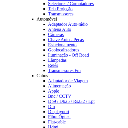
Selectores / Comutadores
Tela Projeção
Transmissores
Automóvel
Adaptador Auto-rádio
Antena Auto
Câmeras
Chave Auto - Peças
Estacionamento
Geolocalizadores
Iluminação - Off Road
Lâmpadas
Relés
Transmissores Fm
Cabos
Adaptador de Viagem
Alimentação
Apple
Bnc / CCTV
Db9 / Db25 / Rs232 / Lpt
Din
Displayport
Fibra Óptica
Flat-cable
Hdmi