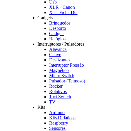
Usb
XLR - Canon
XT - Ficha DC
Gadgets
Brinquedos
Desporto
Gadgets
Relógios
Interruptores / Pulsadores
Alavanca
Chave
Deslizantes
Interruptor Pressão
Magnético
Micro Switch
Pulsador (Teimoso)
Rocker
Rotativos
Tact Switch
TV
Kits
Arduino
Kits Didáticos
Raspberry
Sensores