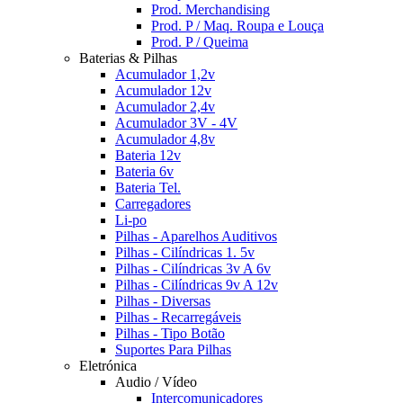
Prod. Merchandising
Prod. P / Maq. Roupa e Louça
Prod. P / Queima
Baterias & Pilhas
Acumulador 1,2v
Acumulador 12v
Acumulador 2,4v
Acumulador 3V - 4V
Acumulador 4,8v
Bateria 12v
Bateria 6v
Bateria Tel.
Carregadores
Li-po
Pilhas - Aparelhos Auditivos
Pilhas - Cilíndricas 1. 5v
Pilhas - Cilíndricas 3v A 6v
Pilhas - Cilíndricas 9v A 12v
Pilhas - Diversas
Pilhas - Recarregáveis
Pilhas - Tipo Botão
Suportes Para Pilhas
Eletrónica
Audio / Vídeo
Intercomunicadores