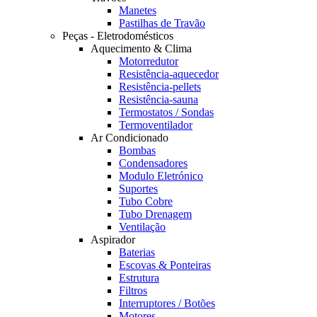
Manetes
Pastilhas de Travão
Peças - Eletrodomésticos
Aquecimento & Clima
Motorredutor
Resistência-aquecedor
Resistência-pellets
Resistência-sauna
Termostatos / Sondas
Termoventilador
Ar Condicionado
Bombas
Condensadores
Modulo Eletrónico
Suportes
Tubo Cobre
Tubo Drenagem
Ventilação
Aspirador
Baterias
Escovas & Ponteiras
Estrutura
Filtros
Interruptores / Botões
Motores