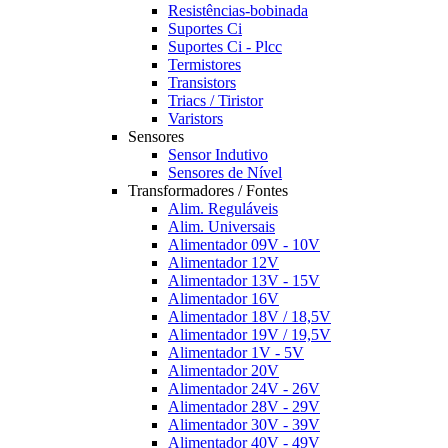
Resistências-bobinada
Suportes Ci
Suportes Ci - Plcc
Termistores
Transistors
Triacs / Tiristor
Varistors
Sensores
Sensor Indutivo
Sensores de Nível
Transformadores / Fontes
Alim. Reguláveis
Alim. Universais
Alimentador 09V - 10V
Alimentador 12V
Alimentador 13V - 15V
Alimentador 16V
Alimentador 18V / 18,5V
Alimentador 19V / 19,5V
Alimentador 1V - 5V
Alimentador 20V
Alimentador 24V - 26V
Alimentador 28V - 29V
Alimentador 30V - 39V
Alimentador 40V - 49V