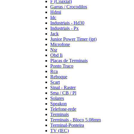
F (Coaxial)
Garras / Crocodilos
Hdmi
Idc
Industriais - Hd30
Industriais - Px
Jack
Junior Power Timer (jpt)
Microfone
Nsr
Obd Ii
Placas de Terminais
Ponto Traço
Rca
Reboque
Scart
Sinal - Raster
Sma / CB / Pl
Solares
Speakon
Telefone-rede
Terminais
Terminais - Bloco 5.08mm
Terminal-Ponteira
TV (IEC)