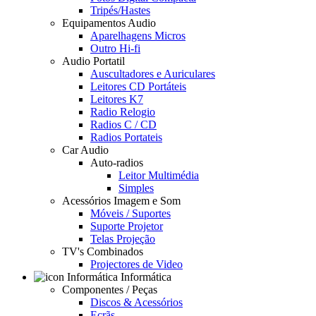
Tripés/Hastes
Equipamentos Audio
Aparelhagens Micros
Outro Hi-fi
Audio Portatil
Auscultadores e Auriculares
Leitores CD Portáteis
Leitores K7
Radio Relogio
Radios C / CD
Radios Portateis
Car Audio
Auto-radios
Leitor Multimédia
Simples
Acessórios Imagem e Som
Móveis / Suportes
Suporte Projetor
Telas Projeção
TV's Combinados
Projectores de Video
Informática
Componentes / Peças
Discos & Acessórios
Ecrãs