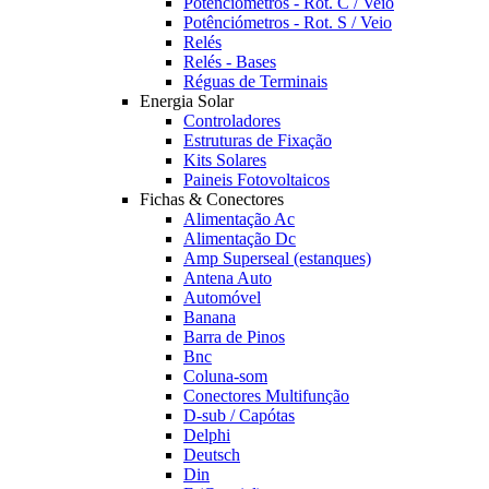
Potênciómetros - Rot. C / Veio
Potênciómetros - Rot. S / Veio
Relés
Relés - Bases
Réguas de Terminais
Energia Solar
Controladores
Estruturas de Fixação
Kits Solares
Paineis Fotovoltaicos
Fichas & Conectores
Alimentação Ac
Alimentação Dc
Amp Superseal (estanques)
Antena Auto
Automóvel
Banana
Barra de Pinos
Bnc
Coluna-som
Conectores Multifunção
D-sub / Capótas
Delphi
Deutsch
Din