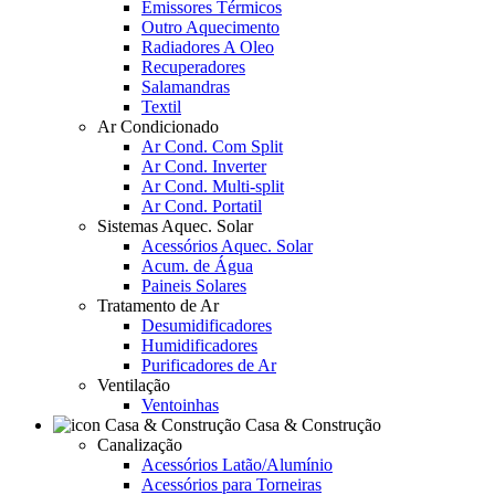
Emissores Térmicos
Outro Aquecimento
Radiadores A Oleo
Recuperadores
Salamandras
Textil
Ar Condicionado
Ar Cond. Com Split
Ar Cond. Inverter
Ar Cond. Multi-split
Ar Cond. Portatil
Sistemas Aquec. Solar
Acessórios Aquec. Solar
Acum. de Água
Paineis Solares
Tratamento de Ar
Desumidificadores
Humidificadores
Purificadores de Ar
Ventilação
Ventoinhas
Casa & Construção
Canalização
Acessórios Latão/Alumínio
Acessórios para Torneiras