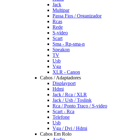
Jack
Multipar
Passa Fios / Organizador
Rcas
Rede
S-vídeo
Scart
Sma - Rp-sma-n
Speakon
TV
Usb
Vga
XLR - Canon
Cabos / Adaptadores
Displayport
Hdmi
Jack / Rca / XLR
Jack / Usb / Toslink
Rca / Ponto Traço / S-video
Scart - Rca
Telefone
Usb
Vga / Dvi / Hdmi
Cabos Em Rolo
Audio