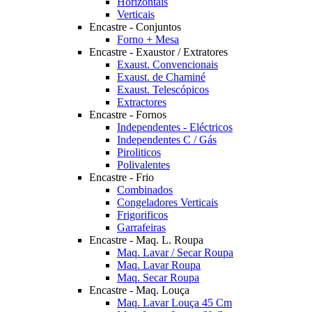
Horizontais
Verticais
Encastre - Conjuntos
Forno + Mesa
Encastre - Exaustor / Extratores
Exaust. Convencionais
Exaust. de Chaminé
Exaust. Telescópicos
Extractores
Encastre - Fornos
Independentes - Eléctricos
Independentes C / Gás
Piroliticos
Polivalentes
Encastre - Frio
Combinados
Congeladores Verticais
Frigorificos
Garrafeiras
Encastre - Maq. L. Roupa
Maq. Lavar / Secar Roupa
Maq. Lavar Roupa
Maq. Secar Roupa
Encastre - Maq. Louça
Maq. Lavar Louça 45 Cm