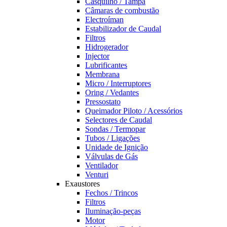
Casquilho / Tampa
Câmaras de combustão
Electroíman
Estabilizador de Caudal
Filtros
Hidrogerador
Injector
Lubrificantes
Membrana
Micro / Interruptores
Oring / Vedantes
Pressostato
Queimador Piloto / Acessórios
Selectores de Caudal
Sondas / Termopar
Tubos / Ligações
Unidade de Ignição
Válvulas de Gás
Ventilador
Venturi
Exaustores
Fechos / Trincos
Filtros
Iluminação-peças
Motor