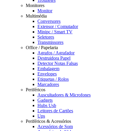
Trotinetes
Monitores
Monitor
Multimédia
Conversores
Extensor / Comutador
Minipc / Smart TV
Seletores
Transmissores
Office / Papelaria
Agrafos / Agrafador
Destruidora Papel
Detector Notas Falsas
Embalagem
Envelopes
Etiquetas / Rolos
Marcadores
Periféricos
Auscultadores & Microfones
Gadgets
Hubs Usb
Leitores de Cartões
Ups
Periféricos & Acessórios
Acessórios de Som