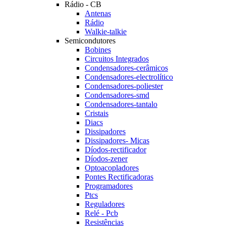
Rádio - CB
Antenas
Rádio
Walkie-talkie
Semicondutores
Bobines
Circuitos Integrados
Condensadores-cerâmicos
Condensadores-electrolítico
Condensadores-poliester
Condensadores-smd
Condensadores-tantalo
Cristais
Diacs
Dissipadores
Dissipadores- Micas
Díodos-rectificador
Díodos-zener
Optoacopladores
Pontes Rectificadoras
Programadores
Ptcs
Reguladores
Relé - Pcb
Resistências