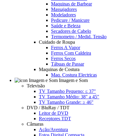
Maquinas de Barbear
Massajadores
Modeladores
Pedicure / Manicure
Saúde e Beleza
Secadores de Cabelo
Termometro / Medid. Tensão
Cuidado de Roupa
Ferros A Vapor
Ferros Com Caldeira
Ferros Secos
Tábuas de Passar
Maquinas de Costura
Maq. Costura Electricas
Imagem e Som
Televisão
TV Tamanho Pequeno: ≤ 37"
TV Tamanho Médio: 38" a 45"
TV Tamanho Grande: ≥ 46"
DVD / BluRay / TDT
Leitor de DVD
Receptores TDT
Câmaras
Ação/Aventura
Fotos Digital Compacta