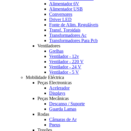
Alimentador 6V
Alimentador USB
Conversores
Driver LED
Fonte de Alim. Reguláveis
Transf. Toroidais
Transformadores Ac
Transformadores Para Pcb
Ventiladores
Grelhas
Ventilador - 12v
Ventilador - 220 V
Ventilador - 24 V
Ventilador - 5 V
Mobilidade Eléctrica
Peças Electronicas
Acelerador
Displays
Peças Mecânicas
Descanso / Suporte
Guarda Lamas
Rodas
Câmaras de Ar
Pneus
Travões