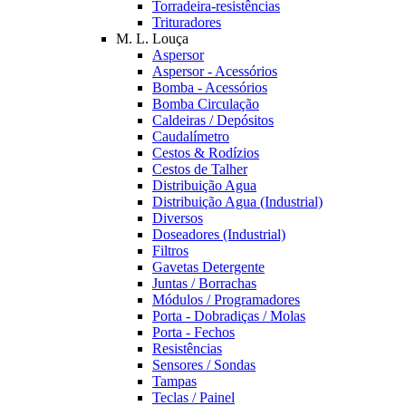
Torradeira-resistências
Trituradores
M. L. Louça
Aspersor
Aspersor - Acessórios
Bomba - Acessórios
Bomba Circulação
Caldeiras / Depósitos
Caudalímetro
Cestos & Rodízios
Cestos de Talher
Distribuição Agua
Distribuição Agua (Industrial)
Diversos
Doseadores (Industrial)
Filtros
Gavetas Detergente
Juntas / Borrachas
Módulos / Programadores
Porta - Dobradiças / Molas
Porta - Fechos
Resistências
Sensores / Sondas
Tampas
Teclas / Painel