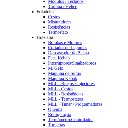
Módulos / Teclados
Turbina / Hélice
Fritadeira
Cestos
Misturadores
Resistências
Termostato
Hotelaria
Bombas e Motores
Cortador de Legumes
Descascador de Batata
Faca Kebab
Interruptores/Sinalizadores
M. Gelo
Maquina de Sumo
Maquina Kebab
MLL - Braços / Injectores
MLL - Cestos
MLL - Resistências
MLL - Termostatos
MLL - Timer / Programadores
Queima
Refrigeração
Termómetro/Controlador
Torneiras