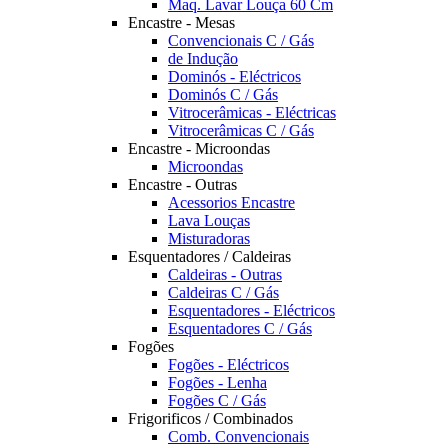
Maq. Lavar Louça 60 Cm
Encastre - Mesas
Convencionais C / Gás
de Indução
Dominós - Eléctricos
Dominós C / Gás
Vitrocerâmicas - Eléctricas
Vitrocerâmicas C / Gás
Encastre - Microondas
Microondas
Encastre - Outras
Acessorios Encastre
Lava Louças
Misturadoras
Esquentadores / Caldeiras
Caldeiras - Outras
Caldeiras C / Gás
Esquentadores - Eléctricos
Esquentadores C / Gás
Fogões
Fogões - Eléctricos
Fogões - Lenha
Fogões C / Gás
Frigorificos / Combinados
Comb. Convencionais