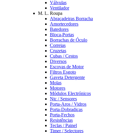
Válvulas
Ventilador
M. L. Roupa
Abraçadeiras Borracha
Amortecedores
Batedores
Bloca-Portas
Borrachas de Óculo
Correias
Cruzetas
Cubas / Cestos
Diversos
Escovas de Motor
Filtros Esgoto
Gaveta Detergente
Molas
Motores
Módulos Electrónicos
Ntc / Sensores
Porta-Aros / Vidros
Porta-Dobradiças
Porta-Fechos
Resistências
Teclas / Painel
Timer / Selectores