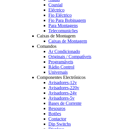
Coaxial
Eléctrico
Fio Eléctrico
Fio Para Bobinagem
Para Montagens
Telecomunições
Caixas de Montagem
Caixas de Montagem
Comandos
Ar Condicionado
Originais / Compatíveis
Programáveis
Rádio Control
Universais
Componentes Electrónicos
Avisadores-12v
Avisadores-220v
Avisadores-24v
Avisadores-5v
Bases de Corrente
Besouros
Botões
Contactor
Dip Switchs