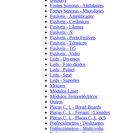
Displays
Fontes Sonoras - Altifalantes
Fontes Sonoras - Microfones
Fusíveis - Amplificador
Fusíveis - Cerâmicos
Fusíveis - Lâmina
Fusíveis - N
Fusíveis - Porta Fusíveis
Fusíveis - Térmicos
Fusíveis - Tr5
Fusíveis - Vidro
Leds - Diversos
Leds - Foto-diodos
Leds - Painel
Leds - Smd
Leds - Suportes
Motores
Módulos Laser
Módulos Termoeléctricos
Outros
Placas C. I. - Bread Boards
Placas C. I. - Ferram. / Liquidos
Placas C. I. - Placas C. I. -pcb
Potênciómetros - Deslizantes
Potênciómetros - Multi-volta