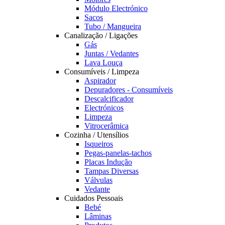
Módulo Electrónico
Sacos
Tubo / Mangueira
Canalização / Ligações
Gás
Juntas / Vedantes
Lava Louça
Consumíveis / Limpeza
Aspirador
Depuradores - Consumíveis
Descalcificador
Electrónicos
Limpeza
Vitrocerâmica
Cozinha / Utensílios
Isqueiros
Pegas-panelas-tachos
Placas Indução
Tampas Diversas
Válvulas
Vedante
Cuidados Pessoais
Bebé
Lâminas