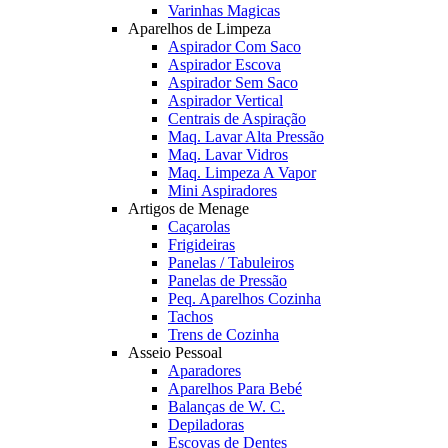
Varinhas Magicas
Aparelhos de Limpeza
Aspirador Com Saco
Aspirador Escova
Aspirador Sem Saco
Aspirador Vertical
Centrais de Aspiração
Maq. Lavar Alta Pressão
Maq. Lavar Vidros
Maq. Limpeza A Vapor
Mini Aspiradores
Artigos de Menage
Caçarolas
Frigideiras
Panelas / Tabuleiros
Panelas de Pressão
Peq. Aparelhos Cozinha
Tachos
Trens de Cozinha
Asseio Pessoal
Aparadores
Aparelhos Para Bebé
Balanças de W. C.
Depiladoras
Escovas de Dentes