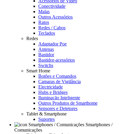
Acessórios de Video
Conectividade
Malas
Outros Acessórios
Ratos
Redes / Cabos
Teclados
Redes
Adaptador Poe
Antenas
Bastidor
Bastidor-acessórios
Switchs
Smart Home
Botões e Comandos
Camaras de Vigilância
Electricidade
Hubs e Bridges
Iluminação Inteligente
Outros Produtos de Smarthome
Sensores e Detetores
Tablet & Smartphone
Suportes
Smartphones /
Comunicações