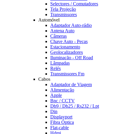
Selectores / Comutadores
Tela Projeção
Transmissores
Automóvel
Adaptador Auto-rádio
Antena Auto
Câmeras
Chave Auto - Peças
Estacionamento
Geolocalizadores
Iluminação - Off Road
Lâmpadas
Relés
Transmissores Fm
Cabos
Adaptador de Viagem
Alimentação
Apple
Bnc / CCTV
Db9 / Db25 / Rs232 / Lpt
Din
Displayport
Fibra Óptica
Flat-cable
Hdmi