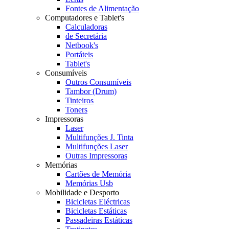
Fontes de Alimentação
Computadores e Tablet's
Calculadoras
de Secretária
Netbook's
Portáteis
Tablet's
Consumíveis
Outros Consumíveis
Tambor (Drum)
Tinteiros
Toners
Impressoras
Laser
Multifunções J. Tinta
Multifunções Laser
Outras Impressoras
Memórias
Cartões de Memória
Memórias Usb
Mobilidade e Desporto
Bicicletas Eléctricas
Bicicletas Estáticas
Passadeiras Estáticas