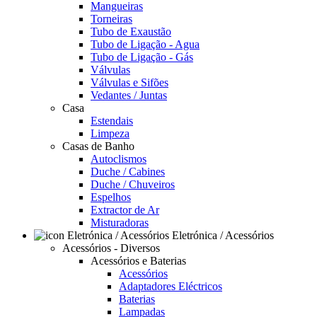
Mangueiras
Torneiras
Tubo de Exaustão
Tubo de Ligação - Agua
Tubo de Ligação - Gás
Válvulas
Válvulas e Sifões
Vedantes / Juntas
Casa
Estendais
Limpeza
Casas de Banho
Autoclismos
Duche / Cabines
Duche / Chuveiros
Espelhos
Extractor de Ar
Misturadoras
Eletrónica / Acessórios
Acessórios - Diversos
Acessórios e Baterias
Acessórios
Adaptadores Eléctricos
Baterias
Lampadas