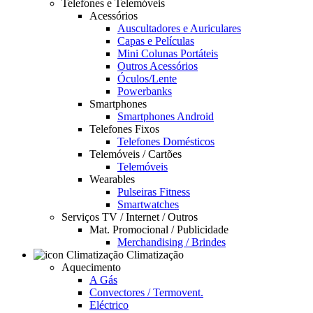
Telefones e Telemóveis
Acessórios
Auscultadores e Auriculares
Capas e Películas
Mini Colunas Portáteis
Outros Acessórios
Óculos/Lente
Powerbanks
Smartphones
Smartphones Android
Telefones Fixos
Telefones Domésticos
Telemóveis / Cartões
Telemóveis
Wearables
Pulseiras Fitness
Smartwatches
Serviços TV / Internet / Outros
Mat. Promocional / Publicidade
Merchandising / Brindes
Climatização
Aquecimento
A Gás
Convectores / Termovent.
Eléctrico