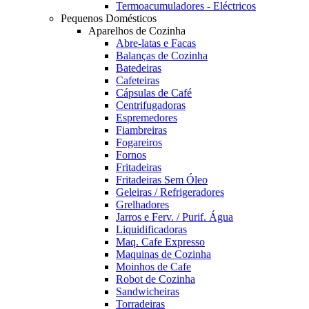
Termoacumuladores - Eléctricos
Pequenos Domésticos
Aparelhos de Cozinha
Abre-latas e Facas
Balanças de Cozinha
Batedeiras
Cafeteiras
Cápsulas de Café
Centrifugadoras
Espremedores
Fiambreiras
Fogareiros
Fornos
Fritadeiras
Fritadeiras Sem Óleo
Geleiras / Refrigeradores
Grelhadores
Jarros e Ferv. / Purif. Água
Liquidificadoras
Maq. Cafe Expresso
Maquinas de Cozinha
Moinhos de Cafe
Robot de Cozinha
Sandwicheiras
Torradeiras