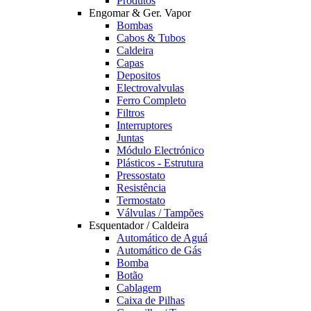
Produtos
Engomar & Ger. Vapor
Bombas
Cabos & Tubos
Caldeira
Capas
Depositos
Electrovalvulas
Ferro Completo
Filtros
Interruptores
Juntas
Módulo Electrónico
Plásticos - Estrutura
Pressostato
Resistência
Termostato
Válvulas / Tampões
Esquentador / Caldeira
Automático de Aguá
Automático de Gás
Bomba
Botão
Cablagem
Caixa de Pilhas