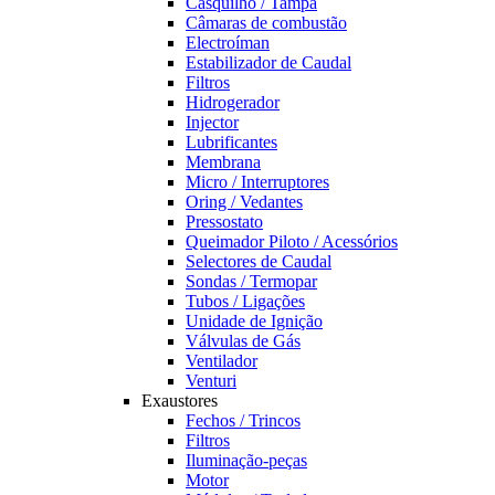
Casquilho / Tampa
Câmaras de combustão
Electroíman
Estabilizador de Caudal
Filtros
Hidrogerador
Injector
Lubrificantes
Membrana
Micro / Interruptores
Oring / Vedantes
Pressostato
Queimador Piloto / Acessórios
Selectores de Caudal
Sondas / Termopar
Tubos / Ligações
Unidade de Ignição
Válvulas de Gás
Ventilador
Venturi
Exaustores
Fechos / Trincos
Filtros
Iluminação-peças
Motor