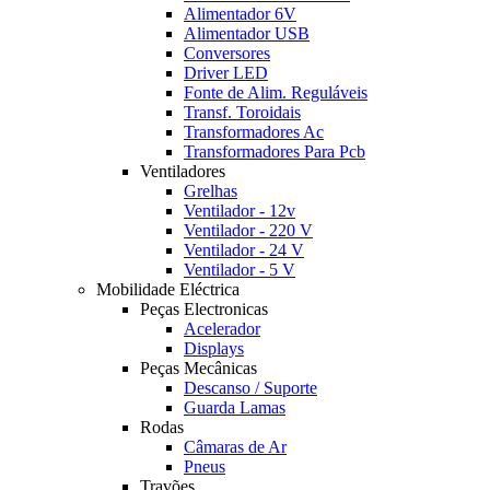
Alimentador 6V
Alimentador USB
Conversores
Driver LED
Fonte de Alim. Reguláveis
Transf. Toroidais
Transformadores Ac
Transformadores Para Pcb
Ventiladores
Grelhas
Ventilador - 12v
Ventilador - 220 V
Ventilador - 24 V
Ventilador - 5 V
Mobilidade Eléctrica
Peças Electronicas
Acelerador
Displays
Peças Mecânicas
Descanso / Suporte
Guarda Lamas
Rodas
Câmaras de Ar
Pneus
Travões