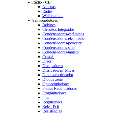
Rádio - CB
Antenas
Rádio
Walkie-talkie
Semicondutores
Bobines
Circuitos Integrados
Condensadores-cerâmicos
Condensadores-electrolítico
Condensadores-poliester
Condensadores-smd
Condensadores-tantalo
Cristais
Diacs
Dissipadores
Dissipadores- Micas
Díodos-rectificador
Díodos-zener
Optoacopladores
Pontes Rectificadoras
Programadores
Ptcs
Reguladores
Relé - Pcb
Resistências