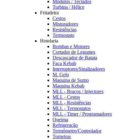
Módulos / Teclados
Turbina / Hélice
Fritadeira
Cestos
Misturadores
Resistências
Termostato
Hotelaria
Bombas e Motores
Cortador de Legumes
Descascador de Batata
Faca Kebab
Interruptores/Sinalizadores
M. Gelo
Maquina de Sumo
Maquina Kebab
MLL - Braços / Injectores
MLL - Cestos
MLL - Resistências
MLL - Termostatos
MLL - Timer / Programadores
Queima
Refrigeração
Termómetro/Controlador
Torneiras