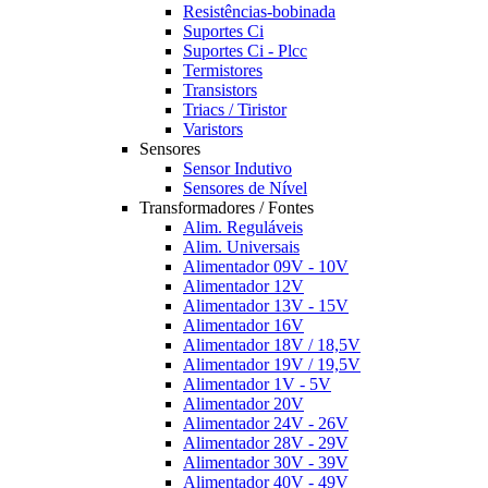
Resistências-bobinada
Suportes Ci
Suportes Ci - Plcc
Termistores
Transistors
Triacs / Tiristor
Varistors
Sensores
Sensor Indutivo
Sensores de Nível
Transformadores / Fontes
Alim. Reguláveis
Alim. Universais
Alimentador 09V - 10V
Alimentador 12V
Alimentador 13V - 15V
Alimentador 16V
Alimentador 18V / 18,5V
Alimentador 19V / 19,5V
Alimentador 1V - 5V
Alimentador 20V
Alimentador 24V - 26V
Alimentador 28V - 29V
Alimentador 30V - 39V
Alimentador 40V - 49V