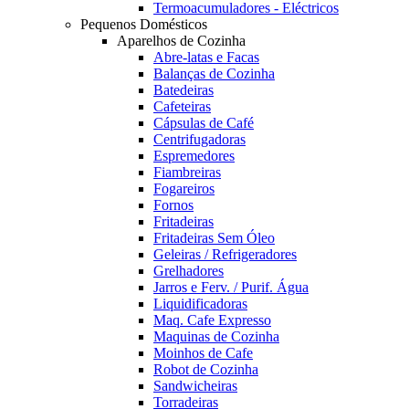
Termoacumuladores - Eléctricos
Pequenos Domésticos
Aparelhos de Cozinha
Abre-latas e Facas
Balanças de Cozinha
Batedeiras
Cafeteiras
Cápsulas de Café
Centrifugadoras
Espremedores
Fiambreiras
Fogareiros
Fornos
Fritadeiras
Fritadeiras Sem Óleo
Geleiras / Refrigeradores
Grelhadores
Jarros e Ferv. / Purif. Água
Liquidificadoras
Maq. Cafe Expresso
Maquinas de Cozinha
Moinhos de Cafe
Robot de Cozinha
Sandwicheiras
Torradeiras