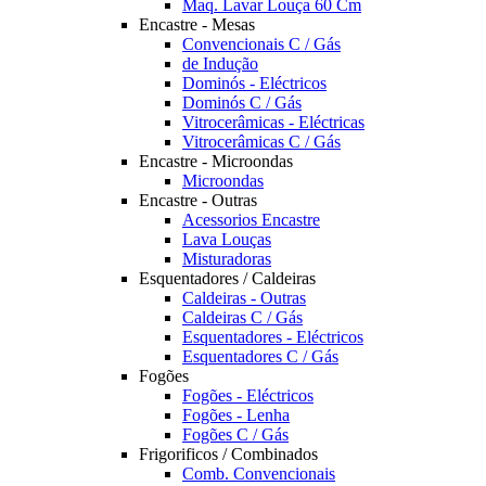
Maq. Lavar Louça 60 Cm
Encastre - Mesas
Convencionais C / Gás
de Indução
Dominós - Eléctricos
Dominós C / Gás
Vitrocerâmicas - Eléctricas
Vitrocerâmicas C / Gás
Encastre - Microondas
Microondas
Encastre - Outras
Acessorios Encastre
Lava Louças
Misturadoras
Esquentadores / Caldeiras
Caldeiras - Outras
Caldeiras C / Gás
Esquentadores - Eléctricos
Esquentadores C / Gás
Fogões
Fogões - Eléctricos
Fogões - Lenha
Fogões C / Gás
Frigorificos / Combinados
Comb. Convencionais