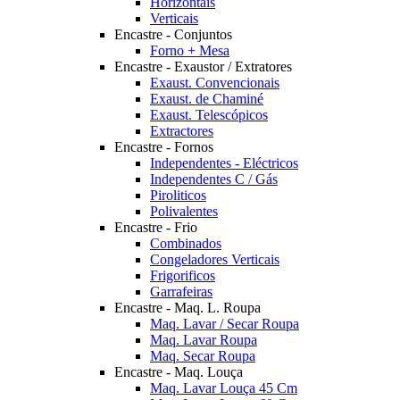
Horizontais
Verticais
Encastre - Conjuntos
Forno + Mesa
Encastre - Exaustor / Extratores
Exaust. Convencionais
Exaust. de Chaminé
Exaust. Telescópicos
Extractores
Encastre - Fornos
Independentes - Eléctricos
Independentes C / Gás
Piroliticos
Polivalentes
Encastre - Frio
Combinados
Congeladores Verticais
Frigorificos
Garrafeiras
Encastre - Maq. L. Roupa
Maq. Lavar / Secar Roupa
Maq. Lavar Roupa
Maq. Secar Roupa
Encastre - Maq. Louça
Maq. Lavar Louça 45 Cm