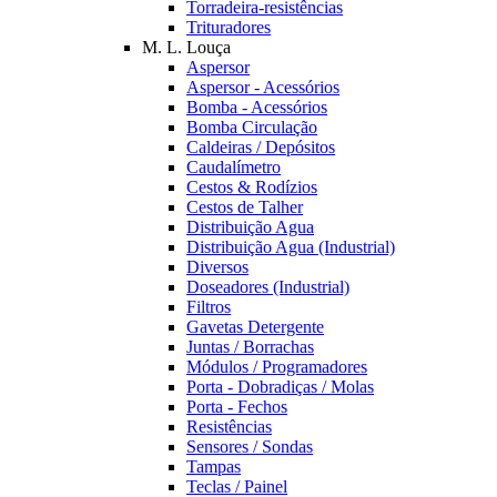
Torradeira-resistências
Trituradores
M. L. Louça
Aspersor
Aspersor - Acessórios
Bomba - Acessórios
Bomba Circulação
Caldeiras / Depósitos
Caudalímetro
Cestos & Rodízios
Cestos de Talher
Distribuição Agua
Distribuição Agua (Industrial)
Diversos
Doseadores (Industrial)
Filtros
Gavetas Detergente
Juntas / Borrachas
Módulos / Programadores
Porta - Dobradiças / Molas
Porta - Fechos
Resistências
Sensores / Sondas
Tampas
Teclas / Painel