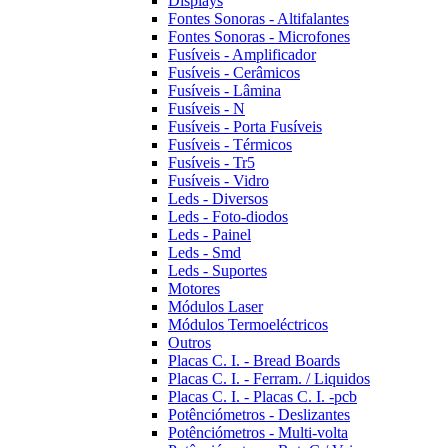
Displays
Fontes Sonoras - Altifalantes
Fontes Sonoras - Microfones
Fusíveis - Amplificador
Fusíveis - Cerâmicos
Fusíveis - Lâmina
Fusíveis - N
Fusíveis - Porta Fusíveis
Fusíveis - Térmicos
Fusíveis - Tr5
Fusíveis - Vidro
Leds - Diversos
Leds - Foto-diodos
Leds - Painel
Leds - Smd
Leds - Suportes
Motores
Módulos Laser
Módulos Termoeléctricos
Outros
Placas C. I. - Bread Boards
Placas C. I. - Ferram. / Liquidos
Placas C. I. - Placas C. I. -pcb
Potênciómetros - Deslizantes
Potênciómetros - Multi-volta