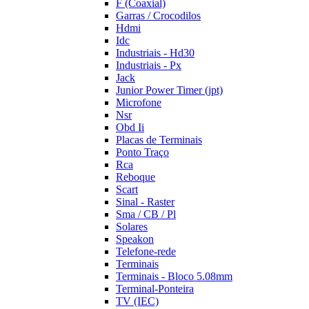
F (Coaxial)
Garras / Crocodilos
Hdmi
Idc
Industriais - Hd30
Industriais - Px
Jack
Junior Power Timer (jpt)
Microfone
Nsr
Obd Ii
Placas de Terminais
Ponto Traço
Rca
Reboque
Scart
Sinal - Raster
Sma / CB / Pl
Solares
Speakon
Telefone-rede
Terminais
Terminais - Bloco 5.08mm
Terminal-Ponteira
TV (IEC)