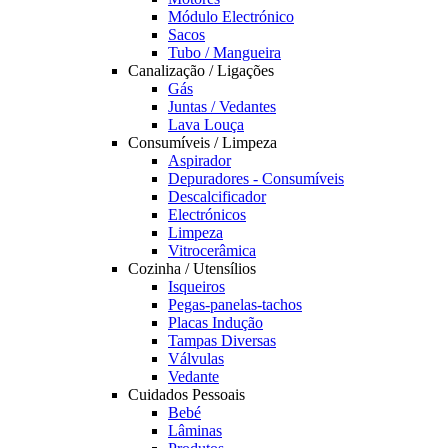
Módulo Electrónico
Sacos
Tubo / Mangueira
Canalização / Ligações
Gás
Juntas / Vedantes
Lava Louça
Consumíveis / Limpeza
Aspirador
Depuradores - Consumíveis
Descalcificador
Electrónicos
Limpeza
Vitrocerâmica
Cozinha / Utensílios
Isqueiros
Pegas-panelas-tachos
Placas Indução
Tampas Diversas
Válvulas
Vedante
Cuidados Pessoais
Bebé
Lâminas