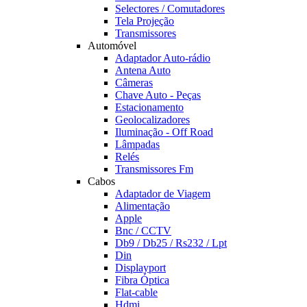
Selectores / Comutadores
Tela Projeção
Transmissores
Automóvel
Adaptador Auto-rádio
Antena Auto
Câmeras
Chave Auto - Peças
Estacionamento
Geolocalizadores
Iluminação - Off Road
Lâmpadas
Relés
Transmissores Fm
Cabos
Adaptador de Viagem
Alimentação
Apple
Bnc / CCTV
Db9 / Db25 / Rs232 / Lpt
Din
Displayport
Fibra Óptica
Flat-cable
Hdmi