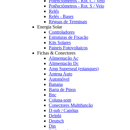
Potênciómetros - Rot. C / Veio
Potênciómetros - Rot. S / Veio
Relés
Relés - Bases
Réguas de Terminais
Energia Solar
Controladores
Estruturas de Fixação
Kits Solares
Paineis Fotovoltaicos
Fichas & Conectores
Alimentação Ac
Alimentação Dc
Amp Superseal (estanques)
Antena Auto
Automóvel
Banana
Barra de Pinos
Bnc
Coluna-som
Conectores Multifunção
D-sub / Capótas
Delphi
Deutsch
Din