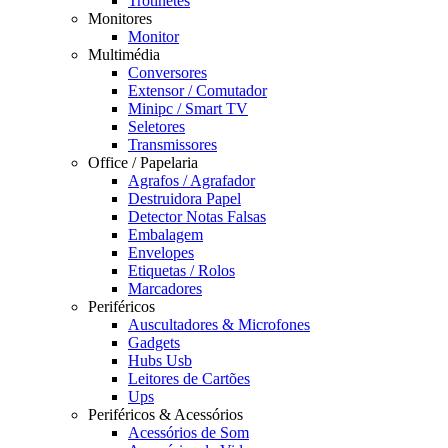
Trotinetes
Monitores
Monitor
Multimédia
Conversores
Extensor / Comutador
Minipc / Smart TV
Seletores
Transmissores
Office / Papelaria
Agrafos / Agrafador
Destruidora Papel
Detector Notas Falsas
Embalagem
Envelopes
Etiquetas / Rolos
Marcadores
Periféricos
Auscultadores & Microfones
Gadgets
Hubs Usb
Leitores de Cartões
Ups
Periféricos & Acessórios
Acessórios de Som