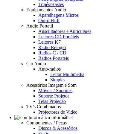
Tripés/Hastes
Equipamentos Audio
Aparelhagens Micros
Outro Hi-fi
Audio Portatil
Auscultadores e Auriculares
Leitores CD Portáteis
Leitores K7
Radio Relogio
Radios C / CD
Radios Portateis
Car Audio
Auto-radios
Leitor Multimédia
Simples
Acessórios Imagem e Som
Móveis / Suportes
Suporte Projetor
Telas Projeção
TV's Combinados
Projectores de Video
Informática
Componentes / Peças
Discos & Acessórios
Ecrãs