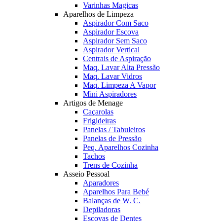
Varinhas Magicas
Aparelhos de Limpeza
Aspirador Com Saco
Aspirador Escova
Aspirador Sem Saco
Aspirador Vertical
Centrais de Aspiração
Maq. Lavar Alta Pressão
Maq. Lavar Vidros
Maq. Limpeza A Vapor
Mini Aspiradores
Artigos de Menage
Caçarolas
Frigideiras
Panelas / Tabuleiros
Panelas de Pressão
Peq. Aparelhos Cozinha
Tachos
Trens de Cozinha
Asseio Pessoal
Aparadores
Aparelhos Para Bebé
Balanças de W. C.
Depiladoras
Escovas de Dentes