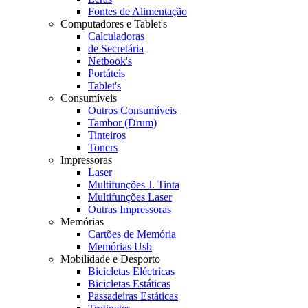
Fontes de Alimentação
Computadores e Tablet's
Calculadoras
de Secretária
Netbook's
Portáteis
Tablet's
Consumíveis
Outros Consumíveis
Tambor (Drum)
Tinteiros
Toners
Impressoras
Laser
Multifunções J. Tinta
Multifunções Laser
Outras Impressoras
Memórias
Cartões de Memória
Memórias Usb
Mobilidade e Desporto
Bicicletas Eléctricas
Bicicletas Estáticas
Passadeiras Estáticas