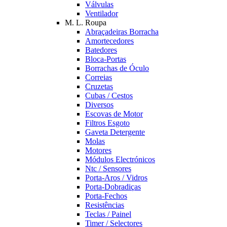
Válvulas
Ventilador
M. L. Roupa
Abraçadeiras Borracha
Amortecedores
Batedores
Bloca-Portas
Borrachas de Óculo
Correias
Cruzetas
Cubas / Cestos
Diversos
Escovas de Motor
Filtros Esgoto
Gaveta Detergente
Molas
Motores
Módulos Electrónicos
Ntc / Sensores
Porta-Aros / Vidros
Porta-Dobradiças
Porta-Fechos
Resistências
Teclas / Painel
Timer / Selectores