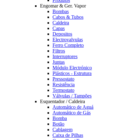
Produtos
Engomar & Ger. Vapor
Bombas
Cabos & Tubos
Caldeira
Capas
Depositos
Electrovalvulas
Ferro Completo
Filtros
Interruptores
Juntas
Módulo Electrónico
Plásticos - Estrutura
Pressostato
Resistência
Termostato
Válvulas / Tampões
Esquentador / Caldeira
Automático de Aguá
Automático de Gás
Bomba
Botão
Cablagem
Caixa de Pilhas