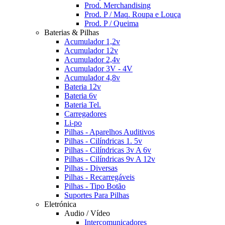
Prod. Merchandising
Prod. P / Maq. Roupa e Louça
Prod. P / Queima
Baterias & Pilhas
Acumulador 1,2v
Acumulador 12v
Acumulador 2,4v
Acumulador 3V - 4V
Acumulador 4,8v
Bateria 12v
Bateria 6v
Bateria Tel.
Carregadores
Li-po
Pilhas - Aparelhos Auditivos
Pilhas - Cilíndricas 1. 5v
Pilhas - Cilíndricas 3v A 6v
Pilhas - Cilíndricas 9v A 12v
Pilhas - Diversas
Pilhas - Recarregáveis
Pilhas - Tipo Botão
Suportes Para Pilhas
Eletrónica
Audio / Vídeo
Intercomunicadores