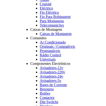
Coaxial
Eléctrico
Fio Eléctrico
Fio Para Bobinagem
Para Montagens
Telecomunições
Caixas de Montagem
Caixas de Montagem
Comandos
Ar Condicionado
Originais / Compatíveis
Programáveis
Rádio Control
Universais
Componentes Electrónicos
Avisadores-12v
Avisadores-220v
Avisadores-24v
Avisadores-5v
Bases de Corrente
Besouros
Botões
Contactor
Dip Switchs