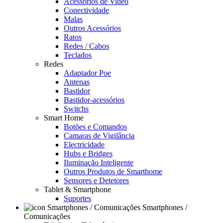
Acessórios de Video
Conectividade
Malas
Outros Acessórios
Ratos
Redes / Cabos
Teclados
Redes
Adaptador Poe
Antenas
Bastidor
Bastidor-acessórios
Switchs
Smart Home
Botões e Comandos
Camaras de Vigilância
Electricidade
Hubs e Bridges
Iluminação Inteligente
Outros Produtos de Smarthome
Sensores e Detetores
Tablet & Smartphone
Suportes
Smartphones /
Comunicações