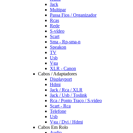
Jack
Multipar
Passa Fios / Organizador
Rcas
Rede
S-vídeo
Scart
Sma - Rp-sma-n
Speakon
TV
Usb
Vga
XLR - Canon
Cabos / Adaptadores
Displayport
Hdmi
Jack / Rca / XLR
Jack / Usb / Toslink
Rca / Ponto Traço / S-video
Scart - Rca
Telefone
Usb
Vga / Dvi / Hdmi
Cabos Em Rolo
Audio