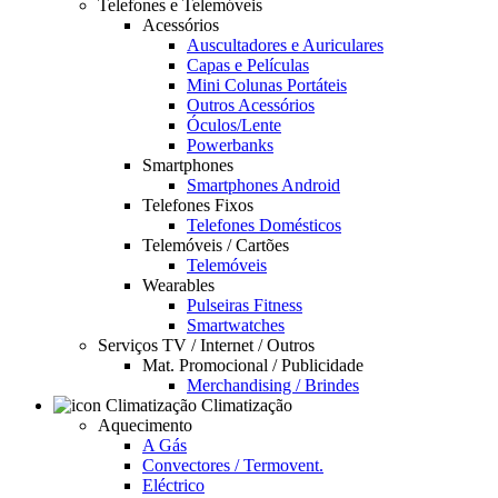
Telefones e Telemóveis
Acessórios
Auscultadores e Auriculares
Capas e Películas
Mini Colunas Portáteis
Outros Acessórios
Óculos/Lente
Powerbanks
Smartphones
Smartphones Android
Telefones Fixos
Telefones Domésticos
Telemóveis / Cartões
Telemóveis
Wearables
Pulseiras Fitness
Smartwatches
Serviços TV / Internet / Outros
Mat. Promocional / Publicidade
Merchandising / Brindes
Climatização
Aquecimento
A Gás
Convectores / Termovent.
Eléctrico