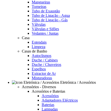
Mangueiras
Torneiras
Tubo de Exaustão
Tubo de Ligação - Agua
Tubo de Ligação - Gás
Válvulas
Válvulas e Sifões
Vedantes / Juntas
Casa
Estendais
Limpeza
Casas de Banho
Autoclismos
Duche / Cabines
Duche / Chuveiros
Espelhos
Extractor de Ar
Misturadoras
Eletrónica / Acessórios
Acessórios - Diversos
Acessórios e Baterias
Acessórios
Adaptadores Eléctricos
Baterias
Lampadas