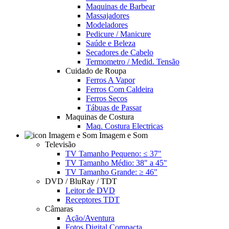
Maquinas de Barbear
Massajadores
Modeladores
Pedicure / Manicure
Saúde e Beleza
Secadores de Cabelo
Termometro / Medid. Tensão
Cuidado de Roupa
Ferros A Vapor
Ferros Com Caldeira
Ferros Secos
Tábuas de Passar
Maquinas de Costura
Maq. Costura Electricas
Imagem e Som
Televisão
TV Tamanho Pequeno: ≤ 37"
TV Tamanho Médio: 38" a 45"
TV Tamanho Grande: ≥ 46"
DVD / BluRay / TDT
Leitor de DVD
Receptores TDT
Câmaras
Ação/Aventura
Fotos Digital Compacta