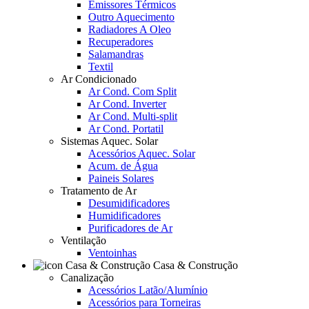
Emissores Térmicos
Outro Aquecimento
Radiadores A Oleo
Recuperadores
Salamandras
Textil
Ar Condicionado
Ar Cond. Com Split
Ar Cond. Inverter
Ar Cond. Multi-split
Ar Cond. Portatil
Sistemas Aquec. Solar
Acessórios Aquec. Solar
Acum. de Água
Paineis Solares
Tratamento de Ar
Desumidificadores
Humidificadores
Purificadores de Ar
Ventilação
Ventoinhas
Casa & Construção
Canalização
Acessórios Latão/Alumínio
Acessórios para Torneiras