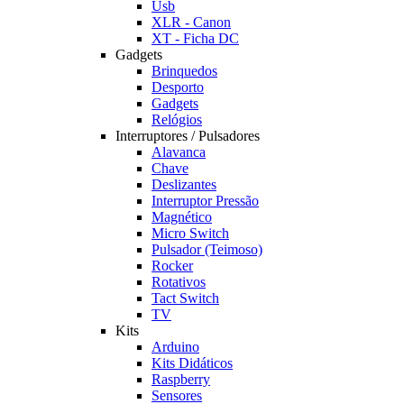
Usb
XLR - Canon
XT - Ficha DC
Gadgets
Brinquedos
Desporto
Gadgets
Relógios
Interruptores / Pulsadores
Alavanca
Chave
Deslizantes
Interruptor Pressão
Magnético
Micro Switch
Pulsador (Teimoso)
Rocker
Rotativos
Tact Switch
TV
Kits
Arduino
Kits Didáticos
Raspberry
Sensores