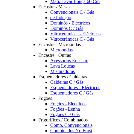
Maq. Lavar Louça 60 Cm
Encastre - Mesas
Convencionais C / Gás
de Indução
Dominós - Eléctricos
Dominós C / Gás
Vitrocerâmicas - Eléctricas
Vitrocerâmicas C / Gás
Encastre - Microondas
Microondas
Encastre - Outras
Acessorios Encastre
Lava Louças
Misturadoras
Esquentadores / Caldeiras
Caldeiras C / Gás
Esquentadores - Eléctricos
Esquentadores C / Gás
Fogões
Fogões - Eléctricos
Fogões - Lenha
Fogões C / Gás
Frigorificos / Combinados
Comb. Convencionais
Combinados No Frost