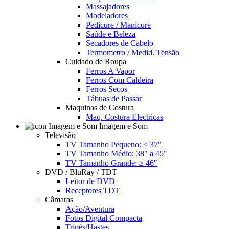
Massajadores
Modeladores
Pedicure / Manicure
Saúde e Beleza
Secadores de Cabelo
Termometro / Medid. Tensão
Cuidado de Roupa
Ferros A Vapor
Ferros Com Caldeira
Ferros Secos
Tábuas de Passar
Maquinas de Costura
Maq. Costura Electricas
Imagem e Som
Televisão
TV Tamanho Pequeno: ≤ 37"
TV Tamanho Médio: 38" a 45"
TV Tamanho Grande: ≥ 46"
DVD / BluRay / TDT
Leitor de DVD
Receptores TDT
Câmaras
Ação/Aventura
Fotos Digital Compacta
Tripés/Hastes