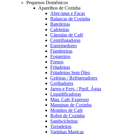
Pequenos Domésticos
Aparelhos de Cozinha
Abre-latas e Facas
Balanças de Cozinha
Batedeiras
Cafeteiras
Cápsulas de Café
Centrifugadoras
Espremedores
Fiambreiras
Fogareiros
Fornos
Fritadeiras
Fritadeiras Sem Óleo
Geleiras / Refrigeradores
Grelhadores
Jarros e Ferv. / Purif. Água
Liquidificadoras
Maq. Cafe Expresso
Maquinas de Cozinha
Moinhos de Cafe
Robot de Cozinha
Sandwicheiras
Torradeiras
Varinhas Magicas