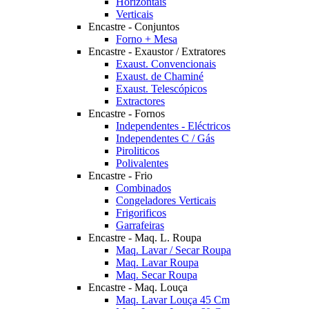
Horizontais
Verticais
Encastre - Conjuntos
Forno + Mesa
Encastre - Exaustor / Extratores
Exaust. Convencionais
Exaust. de Chaminé
Exaust. Telescópicos
Extractores
Encastre - Fornos
Independentes - Eléctricos
Independentes C / Gás
Piroliticos
Polivalentes
Encastre - Frio
Combinados
Congeladores Verticais
Frigorificos
Garrafeiras
Encastre - Maq. L. Roupa
Maq. Lavar / Secar Roupa
Maq. Lavar Roupa
Maq. Secar Roupa
Encastre - Maq. Louça
Maq. Lavar Louça 45 Cm