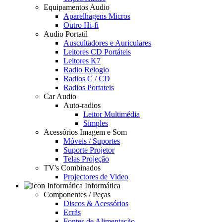
Equipamentos Audio
Aparelhagens Micros
Outro Hi-fi
Audio Portatil
Auscultadores e Auriculares
Leitores CD Portáteis
Leitores K7
Radio Relogio
Radios C / CD
Radios Portateis
Car Audio
Auto-radios
Leitor Multimédia
Simples
Acessórios Imagem e Som
Móveis / Suportes
Suporte Projetor
Telas Projeção
TV's Combinados
Projectores de Video
Informática
Componentes / Peças
Discos & Acessórios
Ecrãs
Fontes de Alimentação