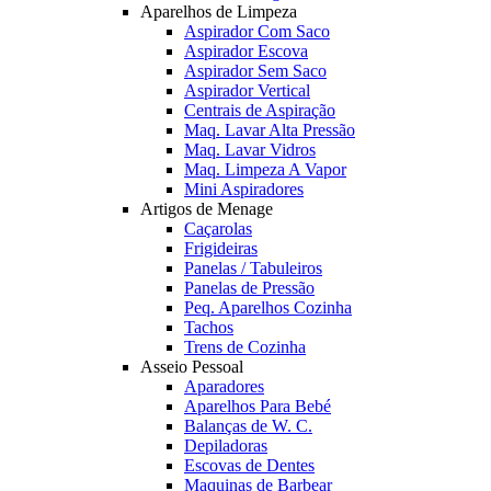
Aparelhos de Limpeza
Aspirador Com Saco
Aspirador Escova
Aspirador Sem Saco
Aspirador Vertical
Centrais de Aspiração
Maq. Lavar Alta Pressão
Maq. Lavar Vidros
Maq. Limpeza A Vapor
Mini Aspiradores
Artigos de Menage
Caçarolas
Frigideiras
Panelas / Tabuleiros
Panelas de Pressão
Peq. Aparelhos Cozinha
Tachos
Trens de Cozinha
Asseio Pessoal
Aparadores
Aparelhos Para Bebé
Balanças de W. C.
Depiladoras
Escovas de Dentes
Maquinas de Barbear