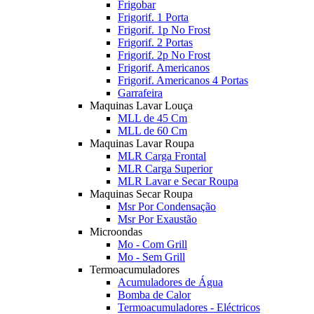
Frigobar
Frigorif. 1 Porta
Frigorif. 1p No Frost
Frigorif. 2 Portas
Frigorif. 2p No Frost
Frigorif. Americanos
Frigorif. Americanos 4 Portas
Garrafeira
Maquinas Lavar Louça
MLL de 45 Cm
MLL de 60 Cm
Maquinas Lavar Roupa
MLR Carga Frontal
MLR Carga Superior
MLR Lavar e Secar Roupa
Maquinas Secar Roupa
Msr Por Condensação
Msr Por Exaustão
Microondas
Mo - Com Grill
Mo - Sem Grill
Termoacumuladores
Acumuladores de Água
Bomba de Calor
Termoacumuladores - Eléctricos