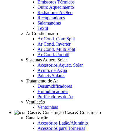
Emissores Térmicos
Outro Aquecimento
Radiadores A Oleo
Recuperadores
Salamandras
Textil
Ar Condicionado
Ar Cond. Com Split
Ar Cond. Inverter
Ar Cond. Multi-split
Ar Cond. Portatil
Sistemas Aquec. Solar
Acessórios Aquec. Solar
Acum. de Água
Paineis Solares
Tratamento de Ar
Desumidificadores
Humidificadores
Purificadores de Ar
Ventilação
Ventoinhas
Casa & Construção
Canalização
Acessórios Latão/Alumínio
Acessórios para Torneiras