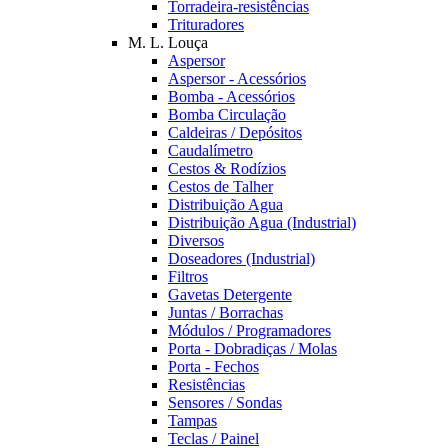
Torradeira-resistências
Trituradores
M. L. Louça
Aspersor
Aspersor - Acessórios
Bomba - Acessórios
Bomba Circulação
Caldeiras / Depósitos
Caudalímetro
Cestos & Rodízios
Cestos de Talher
Distribuição Agua
Distribuição Agua (Industrial)
Diversos
Doseadores (Industrial)
Filtros
Gavetas Detergente
Juntas / Borrachas
Módulos / Programadores
Porta - Dobradiças / Molas
Porta - Fechos
Resistências
Sensores / Sondas
Tampas
Teclas / Painel