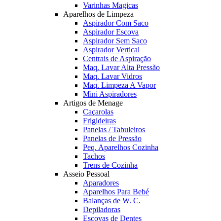
Varinhas Magicas
Aparelhos de Limpeza
Aspirador Com Saco
Aspirador Escova
Aspirador Sem Saco
Aspirador Vertical
Centrais de Aspiração
Maq. Lavar Alta Pressão
Maq. Lavar Vidros
Maq. Limpeza A Vapor
Mini Aspiradores
Artigos de Menage
Caçarolas
Frigideiras
Panelas / Tabuleiros
Panelas de Pressão
Peq. Aparelhos Cozinha
Tachos
Trens de Cozinha
Asseio Pessoal
Aparadores
Aparelhos Para Bebé
Balanças de W. C.
Depiladoras
Escovas de Dentes