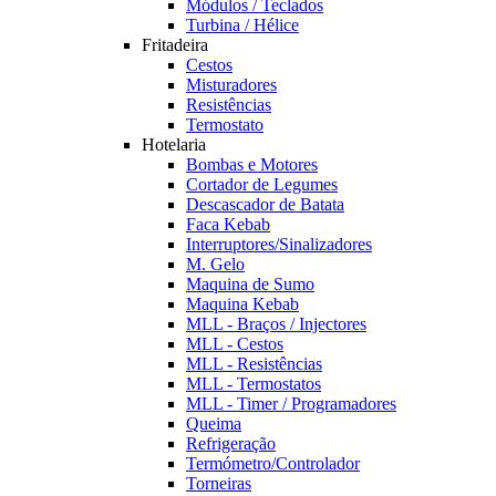
Módulos / Teclados
Turbina / Hélice
Fritadeira
Cestos
Misturadores
Resistências
Termostato
Hotelaria
Bombas e Motores
Cortador de Legumes
Descascador de Batata
Faca Kebab
Interruptores/Sinalizadores
M. Gelo
Maquina de Sumo
Maquina Kebab
MLL - Braços / Injectores
MLL - Cestos
MLL - Resistências
MLL - Termostatos
MLL - Timer / Programadores
Queima
Refrigeração
Termómetro/Controlador
Torneiras