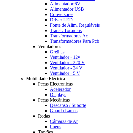
Alimentador 6V
Alimentador USB
Conversores
Driver LED
Fonte de Alim. Reguláveis
Transf. Toroidais
Transformadores Ac
Transformadores Para Pcb
Ventiladores
Grelhas
Ventilador - 12v
Ventilador - 220 V
Ventilador - 24 V
Ventilador - 5 V
Mobilidade Eléctrica
Peças Electronicas
Acelerador
Displays
Peças Mecânicas
Descanso / Suporte
Guarda Lamas
Rodas
Câmaras de Ar
Pneus
Travões