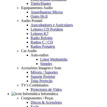
Tripés/Hastes
Equipamentos Audio
Aparelhagens Micros
Outro Hi-fi
Audio Portatil
Auscultadores e Auriculares
Leitores CD Portáteis
Leitores K7
Radio Relogio
Radios C / CD
Radios Portateis
Car Audio
Auto-radios
Leitor Multimédia
Simples
Acessórios Imagem e Som
Móveis / Suportes
Suporte Projetor
Telas Projeção
TV's Combinados
Projectores de Video
Informática
Componentes / Peças
Discos & Acessórios
Ecrãs