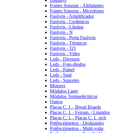
Displays
Fontes Sonoras - Altifalantes
Fontes Sonoras - Microfones
Fusíveis - Amplificador
Fusíveis - Cerâmicos
Fusíveis - Lâmina
Fusíveis - N
Fusíveis - Porta Fusíveis
Fusíveis - Térmicos
Fusíveis - Tr5
Fusíveis - Vidro
Leds - Diversos
Leds - Foto-diodos
Leds - Painel
Leds - Smd
Leds - Suportes
Motores
Módulos Laser
Módulos Termoeléctricos
Outros
Placas C. I. - Bread Boards
Placas C. I. - Ferram. / Liquidos
Placas C. I. - Placas C. I. -pcb
Potênciómetros - Deslizantes
Potênciómetros - Multi-volta