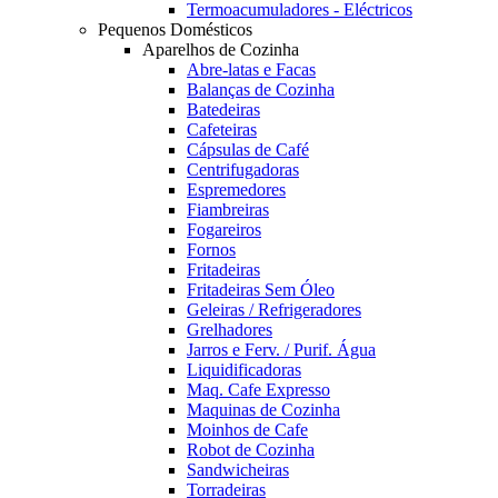
Termoacumuladores - Eléctricos
Pequenos Domésticos
Aparelhos de Cozinha
Abre-latas e Facas
Balanças de Cozinha
Batedeiras
Cafeteiras
Cápsulas de Café
Centrifugadoras
Espremedores
Fiambreiras
Fogareiros
Fornos
Fritadeiras
Fritadeiras Sem Óleo
Geleiras / Refrigeradores
Grelhadores
Jarros e Ferv. / Purif. Água
Liquidificadoras
Maq. Cafe Expresso
Maquinas de Cozinha
Moinhos de Cafe
Robot de Cozinha
Sandwicheiras
Torradeiras