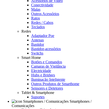
Acessórios de Video
Conectividade
Malas
Outros Acessórios
Ratos
Redes / Cabos
Teclados
Redes
Adaptador Poe
Antenas
Bastidor
Bastidor-acessórios
Switchs
Smart Home
Botões e Comandos
Camaras de Vigilância
Electricidade
Hubs e Bridges
Iluminação Inteligente
Outros Produtos de Smarthome
Sensores e Detetores
Tablet & Smartphone
Suportes
Smartphones /
Comunicações