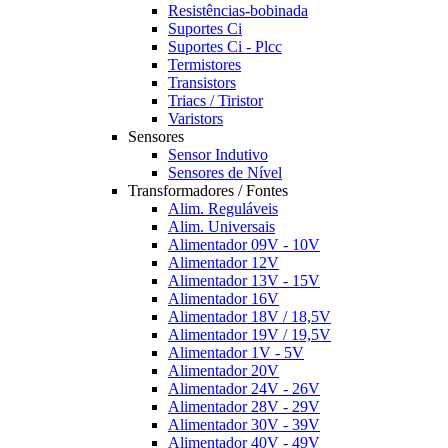
Resistências-bobinada
Suportes Ci
Suportes Ci - Plcc
Termistores
Transistors
Triacs / Tiristor
Varistors
Sensores
Sensor Indutivo
Sensores de Nível
Transformadores / Fontes
Alim. Reguláveis
Alim. Universais
Alimentador 09V - 10V
Alimentador 12V
Alimentador 13V - 15V
Alimentador 16V
Alimentador 18V / 18,5V
Alimentador 19V / 19,5V
Alimentador 1V - 5V
Alimentador 20V
Alimentador 24V - 26V
Alimentador 28V - 29V
Alimentador 30V - 39V
Alimentador 40V - 49V