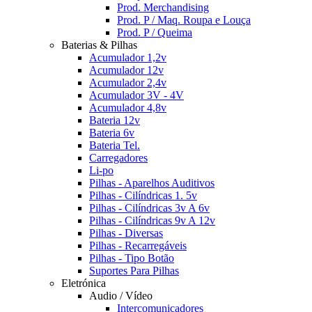
Prod. Merchandising
Prod. P / Maq. Roupa e Louça
Prod. P / Queima
Baterias & Pilhas
Acumulador 1,2v
Acumulador 12v
Acumulador 2,4v
Acumulador 3V - 4V
Acumulador 4,8v
Bateria 12v
Bateria 6v
Bateria Tel.
Carregadores
Li-po
Pilhas - Aparelhos Auditivos
Pilhas - Cilíndricas 1. 5v
Pilhas - Cilíndricas 3v A 6v
Pilhas - Cilíndricas 9v A 12v
Pilhas - Diversas
Pilhas - Recarregáveis
Pilhas - Tipo Botão
Suportes Para Pilhas
Eletrónica
Audio / Vídeo
Intercomunicadores