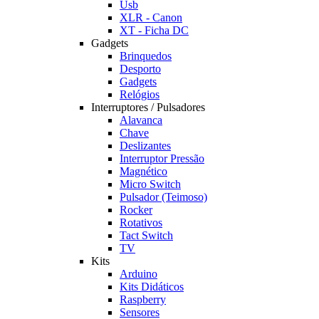
Usb
XLR - Canon
XT - Ficha DC
Gadgets
Brinquedos
Desporto
Gadgets
Relógios
Interruptores / Pulsadores
Alavanca
Chave
Deslizantes
Interruptor Pressão
Magnético
Micro Switch
Pulsador (Teimoso)
Rocker
Rotativos
Tact Switch
TV
Kits
Arduino
Kits Didáticos
Raspberry
Sensores