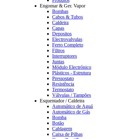
Produtos
Engomar & Ger. Vapor
Bombas
Cabos & Tubos
Caldeira
Capas
Depositos
Electrovalvulas
Ferro Completo
Filtros
Interruptores
Juntas
Módulo Electrónico
Plásticos - Estrutura
Pressostato
Resistência
Termostato
Válvulas / Tampões
Esquentador / Caldeira
Automático de Aguá
Automático de Gás
Bomba
Botão
Cablagem
Caixa de Pilhas