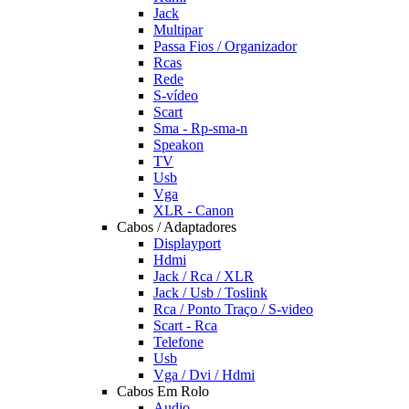
Jack
Multipar
Passa Fios / Organizador
Rcas
Rede
S-vídeo
Scart
Sma - Rp-sma-n
Speakon
TV
Usb
Vga
XLR - Canon
Cabos / Adaptadores
Displayport
Hdmi
Jack / Rca / XLR
Jack / Usb / Toslink
Rca / Ponto Traço / S-video
Scart - Rca
Telefone
Usb
Vga / Dvi / Hdmi
Cabos Em Rolo
Audio