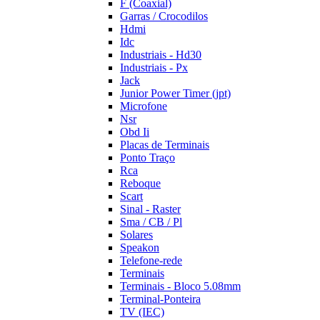
F (Coaxial)
Garras / Crocodilos
Hdmi
Idc
Industriais - Hd30
Industriais - Px
Jack
Junior Power Timer (jpt)
Microfone
Nsr
Obd Ii
Placas de Terminais
Ponto Traço
Rca
Reboque
Scart
Sinal - Raster
Sma / CB / Pl
Solares
Speakon
Telefone-rede
Terminais
Terminais - Bloco 5.08mm
Terminal-Ponteira
TV (IEC)