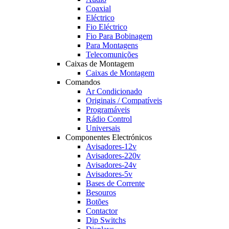
Coaxial
Eléctrico
Fio Eléctrico
Fio Para Bobinagem
Para Montagens
Telecomunições
Caixas de Montagem
Caixas de Montagem
Comandos
Ar Condicionado
Originais / Compatíveis
Programáveis
Rádio Control
Universais
Componentes Electrónicos
Avisadores-12v
Avisadores-220v
Avisadores-24v
Avisadores-5v
Bases de Corrente
Besouros
Botões
Contactor
Dip Switchs