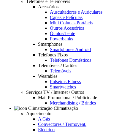
Telefones e Telemóveis
Acessórios
Auscultadores e Auriculares
Capas e Películas
Mini Colunas Portáteis
Outros Acessórios
Óculos/Lente
Powerbanks
Smartphones
Smartphones Android
Telefones Fixos
Telefones Domésticos
Telemóveis / Cartões
Telemóveis
Wearables
Pulseiras Fitness
Smartwatches
Serviços TV / Internet / Outros
Mat. Promocional / Publicidade
Merchandising / Brindes
Climatização
Aquecimento
A Gás
Convectores / Termovent.
Eléctrico