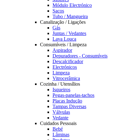
Módulo Electrónico
Sacos
Tubo / Mangueira
Canalização / Ligações
Gás
Juntas / Vedantes
Lava Louça
Consumíveis / Limpeza
Aspirador
Depuradores - Consumíveis
Descalcificador
Electrónicos
Limpeza
Vitrocerâmica
Cozinha / Utensílios
Isqueiros
Pegas-panelas-tachos
Placas Indução
Tampas Diversas
Válvulas
Vedante
Cuidados Pessoais
Bebé
Lâminas