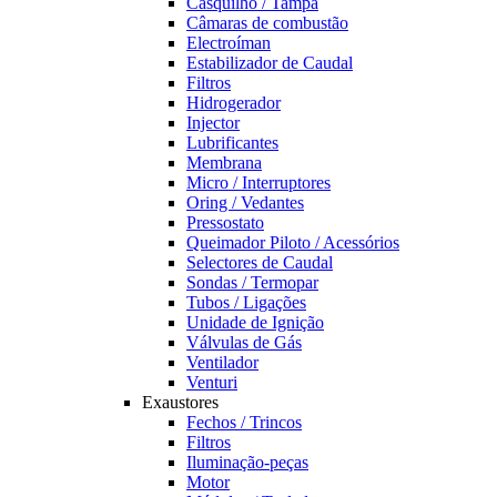
Casquilho / Tampa
Câmaras de combustão
Electroíman
Estabilizador de Caudal
Filtros
Hidrogerador
Injector
Lubrificantes
Membrana
Micro / Interruptores
Oring / Vedantes
Pressostato
Queimador Piloto / Acessórios
Selectores de Caudal
Sondas / Termopar
Tubos / Ligações
Unidade de Ignição
Válvulas de Gás
Ventilador
Venturi
Exaustores
Fechos / Trincos
Filtros
Iluminação-peças
Motor