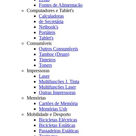
Fontes de Alimentação
Computadores e Tablet's
Calculadoras
de Secretária
Netbook's
Portáteis
Tablet's
Consumíveis
Outros Consumíveis
Tambor (Drum)
Tinteiros
Toners
Impressoras
Laser
Multifunções J. Tinta
Multifunções Laser
Outras Impressoras
Memórias
Cartões de Memória
Memórias Usb
Mobilidade e Desporto
Bicicletas Eléctricas
Bicicletas Estáticas
Passadeiras Estáticas