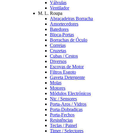
Válvulas
Ventilador
M. L. Roupa
Abraçadeiras Borracha
Amortecedores
Batedores
Bloca-Portas
Borrachas de Óculo
Correias
Cruzetas
Cubas / Cestos
Diversos
Escovas de Motor
Filtros Esgoto
Gaveta Detergente
Molas
Motores
Módulos Electrónicos
Ntc / Sensores
Porta-Aros / Vidros
Porta-Dobradiças
Porta-Fechos
Resistências
Teclas / Painel
Timer / Selectores