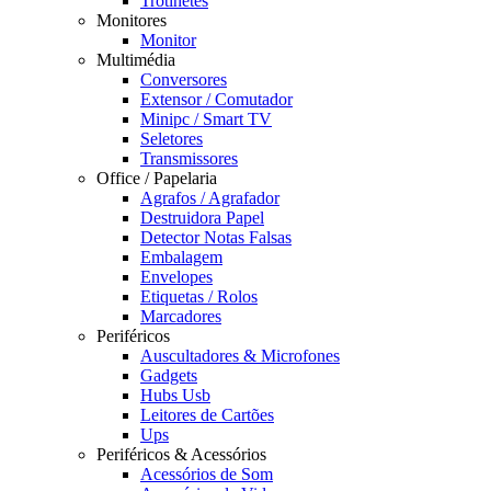
Trotinetes
Monitores
Monitor
Multimédia
Conversores
Extensor / Comutador
Minipc / Smart TV
Seletores
Transmissores
Office / Papelaria
Agrafos / Agrafador
Destruidora Papel
Detector Notas Falsas
Embalagem
Envelopes
Etiquetas / Rolos
Marcadores
Periféricos
Auscultadores & Microfones
Gadgets
Hubs Usb
Leitores de Cartões
Ups
Periféricos & Acessórios
Acessórios de Som