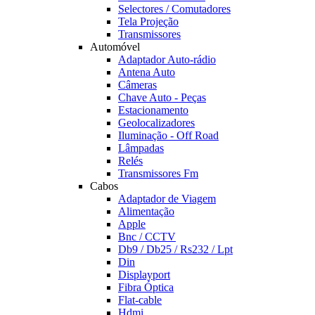
Selectores / Comutadores
Tela Projeção
Transmissores
Automóvel
Adaptador Auto-rádio
Antena Auto
Câmeras
Chave Auto - Peças
Estacionamento
Geolocalizadores
Iluminação - Off Road
Lâmpadas
Relés
Transmissores Fm
Cabos
Adaptador de Viagem
Alimentação
Apple
Bnc / CCTV
Db9 / Db25 / Rs232 / Lpt
Din
Displayport
Fibra Óptica
Flat-cable
Hdmi