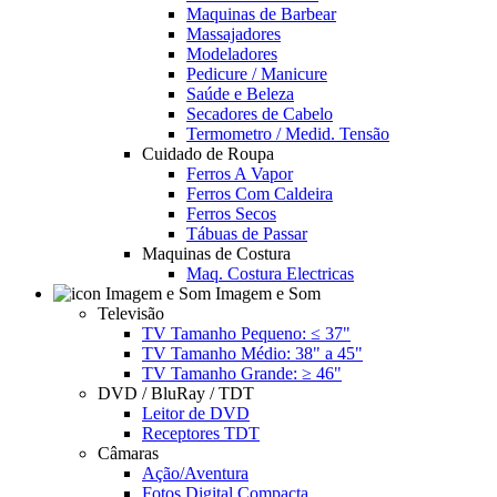
Maquinas de Barbear
Massajadores
Modeladores
Pedicure / Manicure
Saúde e Beleza
Secadores de Cabelo
Termometro / Medid. Tensão
Cuidado de Roupa
Ferros A Vapor
Ferros Com Caldeira
Ferros Secos
Tábuas de Passar
Maquinas de Costura
Maq. Costura Electricas
Imagem e Som
Televisão
TV Tamanho Pequeno: ≤ 37"
TV Tamanho Médio: 38" a 45"
TV Tamanho Grande: ≥ 46"
DVD / BluRay / TDT
Leitor de DVD
Receptores TDT
Câmaras
Ação/Aventura
Fotos Digital Compacta