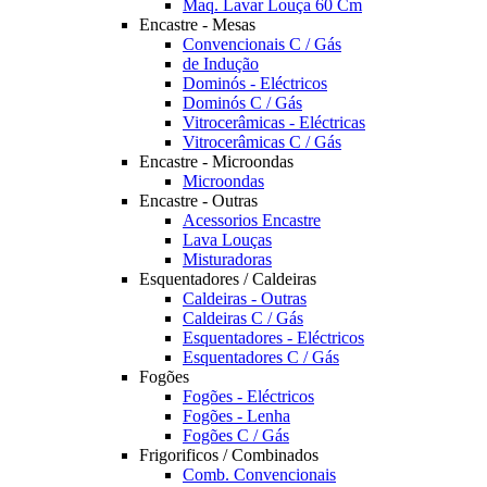
Maq. Lavar Louça 60 Cm
Encastre - Mesas
Convencionais C / Gás
de Indução
Dominós - Eléctricos
Dominós C / Gás
Vitrocerâmicas - Eléctricas
Vitrocerâmicas C / Gás
Encastre - Microondas
Microondas
Encastre - Outras
Acessorios Encastre
Lava Louças
Misturadoras
Esquentadores / Caldeiras
Caldeiras - Outras
Caldeiras C / Gás
Esquentadores - Eléctricos
Esquentadores C / Gás
Fogões
Fogões - Eléctricos
Fogões - Lenha
Fogões C / Gás
Frigorificos / Combinados
Comb. Convencionais