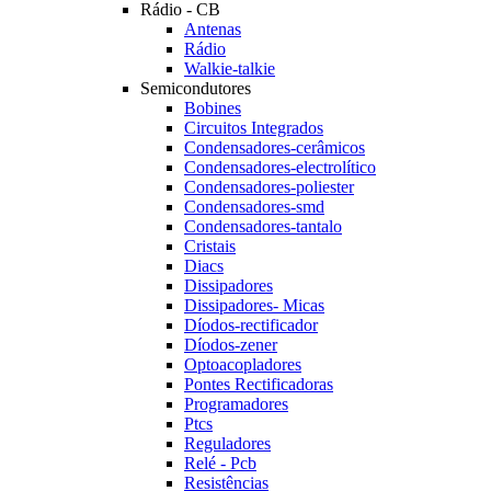
Rádio - CB
Antenas
Rádio
Walkie-talkie
Semicondutores
Bobines
Circuitos Integrados
Condensadores-cerâmicos
Condensadores-electrolítico
Condensadores-poliester
Condensadores-smd
Condensadores-tantalo
Cristais
Diacs
Dissipadores
Dissipadores- Micas
Díodos-rectificador
Díodos-zener
Optoacopladores
Pontes Rectificadoras
Programadores
Ptcs
Reguladores
Relé - Pcb
Resistências