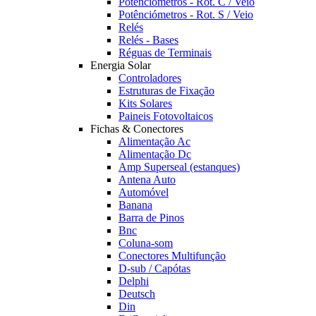
Potênciómetros - Rot. C / Veio
Potênciómetros - Rot. S / Veio
Relés
Relés - Bases
Réguas de Terminais
Energia Solar
Controladores
Estruturas de Fixação
Kits Solares
Paineis Fotovoltaicos
Fichas & Conectores
Alimentação Ac
Alimentação Dc
Amp Superseal (estanques)
Antena Auto
Automóvel
Banana
Barra de Pinos
Bnc
Coluna-som
Conectores Multifunção
D-sub / Capótas
Delphi
Deutsch
Din