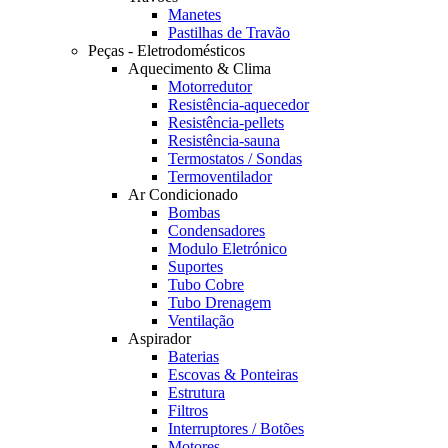
Manetes
Pastilhas de Travão
Peças - Eletrodomésticos
Aquecimento & Clima
Motorredutor
Resistência-aquecedor
Resistência-pellets
Resistência-sauna
Termostatos / Sondas
Termoventilador
Ar Condicionado
Bombas
Condensadores
Modulo Eletrónico
Suportes
Tubo Cobre
Tubo Drenagem
Ventilação
Aspirador
Baterias
Escovas & Ponteiras
Estrutura
Filtros
Interruptores / Botões
Motores