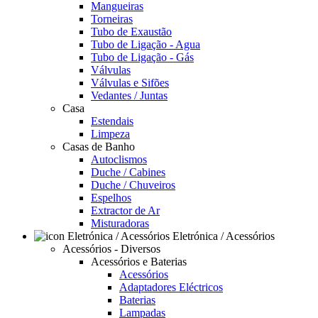
Mangueiras
Torneiras
Tubo de Exaustão
Tubo de Ligação - Agua
Tubo de Ligação - Gás
Válvulas
Válvulas e Sifões
Vedantes / Juntas
Casa
Estendais
Limpeza
Casas de Banho
Autoclismos
Duche / Cabines
Duche / Chuveiros
Espelhos
Extractor de Ar
Misturadoras
Eletrónica / Acessórios
Acessórios - Diversos
Acessórios e Baterias
Acessórios
Adaptadores Eléctricos
Baterias
Lampadas