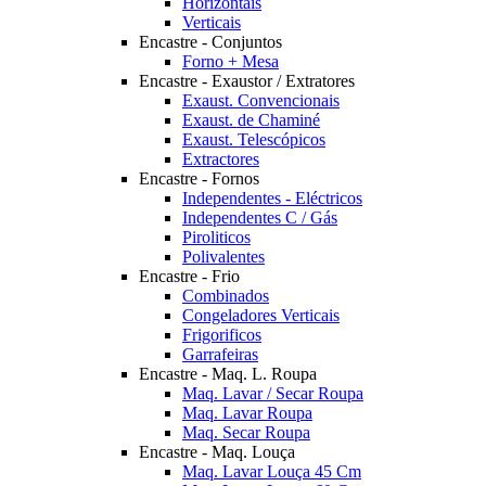
Horizontais
Verticais
Encastre - Conjuntos
Forno + Mesa
Encastre - Exaustor / Extratores
Exaust. Convencionais
Exaust. de Chaminé
Exaust. Telescópicos
Extractores
Encastre - Fornos
Independentes - Eléctricos
Independentes C / Gás
Piroliticos
Polivalentes
Encastre - Frio
Combinados
Congeladores Verticais
Frigorificos
Garrafeiras
Encastre - Maq. L. Roupa
Maq. Lavar / Secar Roupa
Maq. Lavar Roupa
Maq. Secar Roupa
Encastre - Maq. Louça
Maq. Lavar Louça 45 Cm