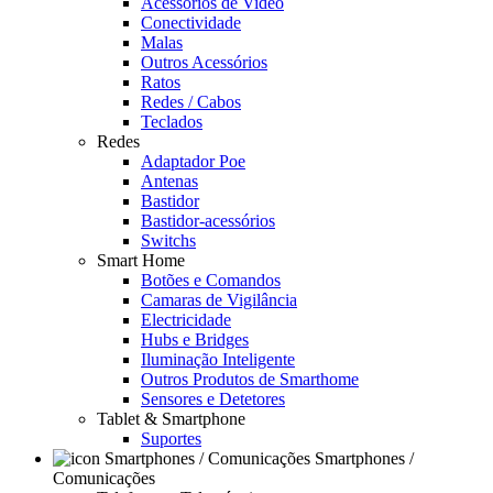
Acessórios de Video
Conectividade
Malas
Outros Acessórios
Ratos
Redes / Cabos
Teclados
Redes
Adaptador Poe
Antenas
Bastidor
Bastidor-acessórios
Switchs
Smart Home
Botões e Comandos
Camaras de Vigilância
Electricidade
Hubs e Bridges
Iluminação Inteligente
Outros Produtos de Smarthome
Sensores e Detetores
Tablet & Smartphone
Suportes
Smartphones /
Comunicações