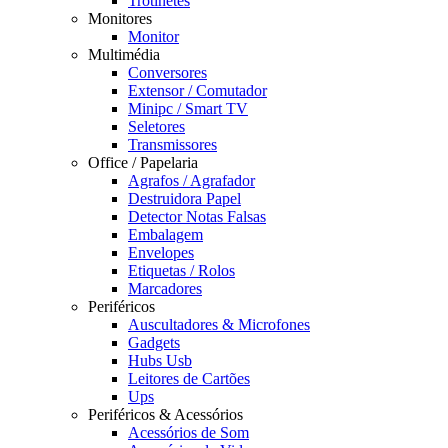
Trotinetes
Monitores
Monitor
Multimédia
Conversores
Extensor / Comutador
Minipc / Smart TV
Seletores
Transmissores
Office / Papelaria
Agrafos / Agrafador
Destruidora Papel
Detector Notas Falsas
Embalagem
Envelopes
Etiquetas / Rolos
Marcadores
Periféricos
Auscultadores & Microfones
Gadgets
Hubs Usb
Leitores de Cartões
Ups
Periféricos & Acessórios
Acessórios de Som