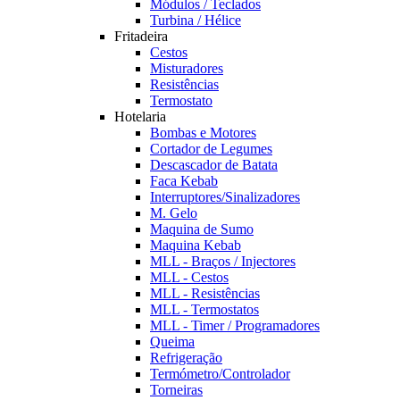
Módulos / Teclados
Turbina / Hélice
Fritadeira
Cestos
Misturadores
Resistências
Termostato
Hotelaria
Bombas e Motores
Cortador de Legumes
Descascador de Batata
Faca Kebab
Interruptores/Sinalizadores
M. Gelo
Maquina de Sumo
Maquina Kebab
MLL - Braços / Injectores
MLL - Cestos
MLL - Resistências
MLL - Termostatos
MLL - Timer / Programadores
Queima
Refrigeração
Termómetro/Controlador
Torneiras