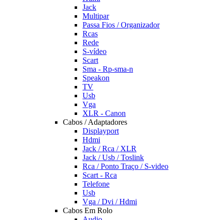
Jack
Multipar
Passa Fios / Organizador
Rcas
Rede
S-vídeo
Scart
Sma - Rp-sma-n
Speakon
TV
Usb
Vga
XLR - Canon
Cabos / Adaptadores
Displayport
Hdmi
Jack / Rca / XLR
Jack / Usb / Toslink
Rca / Ponto Traço / S-video
Scart - Rca
Telefone
Usb
Vga / Dvi / Hdmi
Cabos Em Rolo
Audio