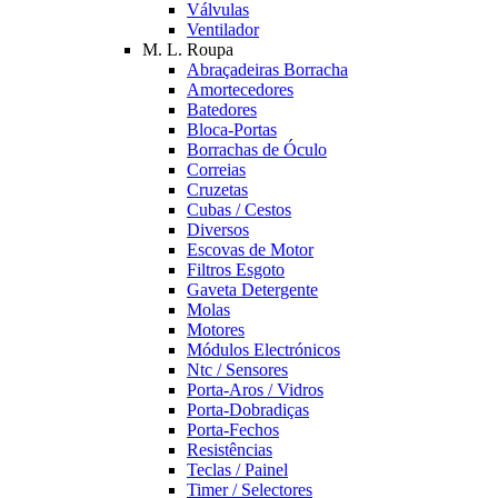
Válvulas
Ventilador
M. L. Roupa
Abraçadeiras Borracha
Amortecedores
Batedores
Bloca-Portas
Borrachas de Óculo
Correias
Cruzetas
Cubas / Cestos
Diversos
Escovas de Motor
Filtros Esgoto
Gaveta Detergente
Molas
Motores
Módulos Electrónicos
Ntc / Sensores
Porta-Aros / Vidros
Porta-Dobradiças
Porta-Fechos
Resistências
Teclas / Painel
Timer / Selectores