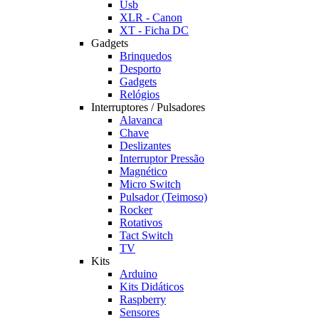
Usb
XLR - Canon
XT - Ficha DC
Gadgets
Brinquedos
Desporto
Gadgets
Relógios
Interruptores / Pulsadores
Alavanca
Chave
Deslizantes
Interruptor Pressão
Magnético
Micro Switch
Pulsador (Teimoso)
Rocker
Rotativos
Tact Switch
TV
Kits
Arduino
Kits Didáticos
Raspberry
Sensores