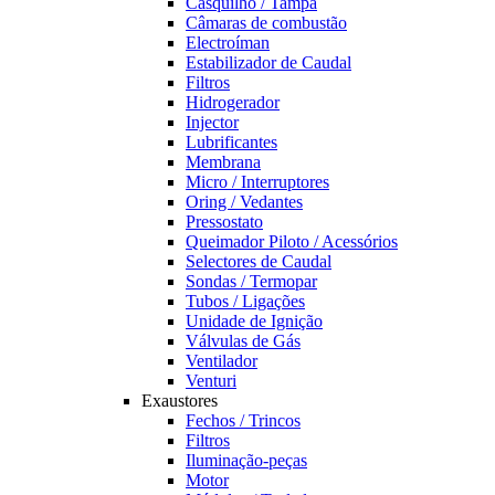
Casquilho / Tampa
Câmaras de combustão
Electroíman
Estabilizador de Caudal
Filtros
Hidrogerador
Injector
Lubrificantes
Membrana
Micro / Interruptores
Oring / Vedantes
Pressostato
Queimador Piloto / Acessórios
Selectores de Caudal
Sondas / Termopar
Tubos / Ligações
Unidade de Ignição
Válvulas de Gás
Ventilador
Venturi
Exaustores
Fechos / Trincos
Filtros
Iluminação-peças
Motor