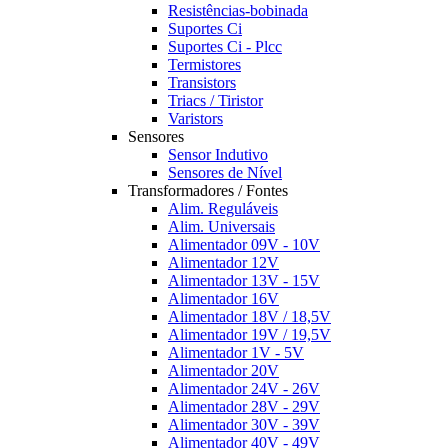
Resistências-bobinada
Suportes Ci
Suportes Ci - Plcc
Termistores
Transistors
Triacs / Tiristor
Varistors
Sensores
Sensor Indutivo
Sensores de Nível
Transformadores / Fontes
Alim. Reguláveis
Alim. Universais
Alimentador 09V - 10V
Alimentador 12V
Alimentador 13V - 15V
Alimentador 16V
Alimentador 18V / 18,5V
Alimentador 19V / 19,5V
Alimentador 1V - 5V
Alimentador 20V
Alimentador 24V - 26V
Alimentador 28V - 29V
Alimentador 30V - 39V
Alimentador 40V - 49V