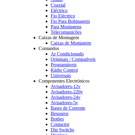
Coaxial
Eléctrico
Fio Eléctrico
Fio Para Bobinagem
Para Montagens
Telecomunições
Caixas de Montagem
Caixas de Montagem
Comandos
Ar Condicionado
Originais / Compatíveis
Programáveis
Rádio Control
Universais
Componentes Electrónicos
Avisadores-12v
Avisadores-220v
Avisadores-24v
Avisadores-5v
Bases de Corrente
Besouros
Botões
Contactor
Dip Switchs