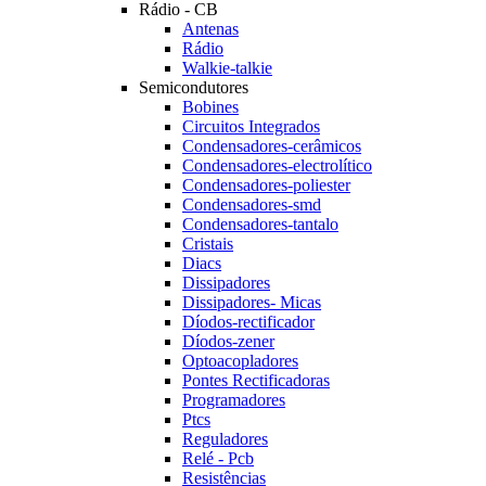
Rádio - CB
Antenas
Rádio
Walkie-talkie
Semicondutores
Bobines
Circuitos Integrados
Condensadores-cerâmicos
Condensadores-electrolítico
Condensadores-poliester
Condensadores-smd
Condensadores-tantalo
Cristais
Diacs
Dissipadores
Dissipadores- Micas
Díodos-rectificador
Díodos-zener
Optoacopladores
Pontes Rectificadoras
Programadores
Ptcs
Reguladores
Relé - Pcb
Resistências