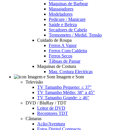
Maquinas de Barbear
Massajadores
Modeladores
Pedicure / Manicure
Saúde e Beleza
Secadores de Cabelo
Termometro / Medid. Tensão
Cuidado de Roupa
Ferros A Vapor
Ferros Com Caldeira
Ferros Secos
Tábuas de Passar
Maquinas de Costura
Maq. Costura Electricas
Imagem e Som
Televisão
TV Tamanho Pequeno: ≤ 37"
TV Tamanho Médio: 38" a 45"
TV Tamanho Grande: ≥ 46"
DVD / BluRay / TDT
Leitor de DVD
Receptores TDT
Câmaras
Ação/Aventura
Fotos Digital Compacta