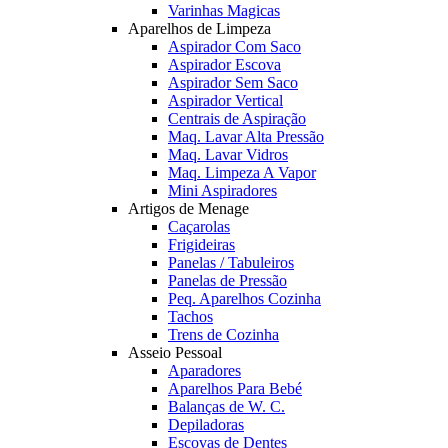
Varinhas Magicas
Aparelhos de Limpeza
Aspirador Com Saco
Aspirador Escova
Aspirador Sem Saco
Aspirador Vertical
Centrais de Aspiração
Maq. Lavar Alta Pressão
Maq. Lavar Vidros
Maq. Limpeza A Vapor
Mini Aspiradores
Artigos de Menage
Caçarolas
Frigideiras
Panelas / Tabuleiros
Panelas de Pressão
Peq. Aparelhos Cozinha
Tachos
Trens de Cozinha
Asseio Pessoal
Aparadores
Aparelhos Para Bebé
Balanças de W. C.
Depiladoras
Escovas de Dentes