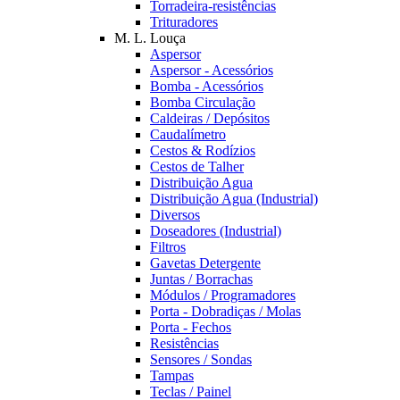
Torradeira-resistências
Trituradores
M. L. Louça
Aspersor
Aspersor - Acessórios
Bomba - Acessórios
Bomba Circulação
Caldeiras / Depósitos
Caudalímetro
Cestos & Rodízios
Cestos de Talher
Distribuição Agua
Distribuição Agua (Industrial)
Diversos
Doseadores (Industrial)
Filtros
Gavetas Detergente
Juntas / Borrachas
Módulos / Programadores
Porta - Dobradiças / Molas
Porta - Fechos
Resistências
Sensores / Sondas
Tampas
Teclas / Painel