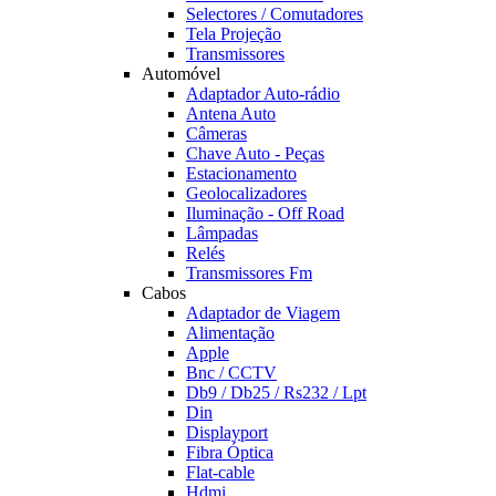
Selectores / Comutadores
Tela Projeção
Transmissores
Automóvel
Adaptador Auto-rádio
Antena Auto
Câmeras
Chave Auto - Peças
Estacionamento
Geolocalizadores
Iluminação - Off Road
Lâmpadas
Relés
Transmissores Fm
Cabos
Adaptador de Viagem
Alimentação
Apple
Bnc / CCTV
Db9 / Db25 / Rs232 / Lpt
Din
Displayport
Fibra Óptica
Flat-cable
Hdmi