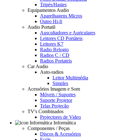
Tripés/Hastes
Equipamentos Audio
Aparelhagens Micros
Outro Hi-fi
Audio Portatil
Auscultadores e Auriculares
Leitores CD Portáteis
Leitores K7
Radio Relogio
Radios C / CD
Radios Portateis
Car Audio
Auto-radios
Leitor Multimédia
Simples
Acessórios Imagem e Som
Móveis / Suportes
Suporte Projetor
Telas Projeção
TV's Combinados
Projectores de Video
Informática
Componentes / Peças
Discos & Acessórios
Ecrãs