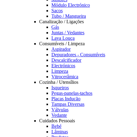
Módulo Electrónico
Sacos
Tubo / Mangueira
Canalização / Ligações
Gás
Juntas / Vedantes
Lava Louça
Consumíveis / Limpeza
Aspirador
Depuradores - Consumíveis
Descalcificador
Electrónicos
Limpeza
Vitrocerâmica
Cozinha / Utensílios
Isqueiros
Pegas-panelas-tachos
Placas Indução
Tampas Diversas
Válvulas
Vedante
Cuidados Pessoais
Bebé
Lâminas