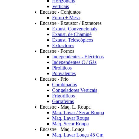
Horizontais
Verticais
Encastre - Conjuntos
Forno + Mesa
Encastre - Exaustor / Extratores
Exaust. Convencionais
Exaust. de Chaminé
Exaust. Telescópicos
Extractores
Encastre - Fornos
Independentes - Eléctricos
Independentes C / Gás
Piroliticos
Polivalentes
Encastre - Frio
Combinados
Congeladores Verticais
Frigorificos
Garrafeiras
Encastre - Maq. L. Roupa
Maq. Lavar / Secar Roupa
Maq. Lavar Roupa
Maq. Secar Roupa
Encastre - Maq. Louça
Maq. Lavar Louça 45 Cm