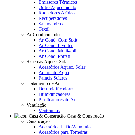
Emissores Térmicos
Outro Aquecimento
Radiadores A Oleo
Recuperadores
Salamandras
Textil
Ar Condicionado
Ar Cond. Com Split
Ar Cond. Inverter
Ar Cond. Multi-split
Ar Cond. Portatil
Sistemas Aquec. Solar
Acessórios Aquec. Solar
Acum. de Água
Paineis Solares
Tratamento de Ar
Desumidificadores
Humidificadores
Purificadores de Ar
Ventilação
Ventoinhas
Casa & Construção
Canalização
Acessórios Latão/Alumínio
Acessórios para Torneiras