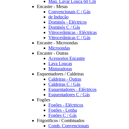
Maq. Lavar Louça 60 Cm
Encastre - Mesas
Convencionais C / Gás
de Indução
Dominós - Eléctricos
Dominós C / Gás
Vitrocerâmicas - Eléctricas
Vitrocerâmicas C / Gás
Encastre - Microondas
Microondas
Encastre - Outras
Acessorios Encastre
Lava Louças
Misturadoras
Esquentadores / Caldeiras
Caldeiras - Outras
Caldeiras C / Gás
Esquentadores - Eléctricos
Esquentadores C / Gás
Fogões
Fogões - Eléctricos
Fogões - Lenha
Fogões C / Gás
Frigorificos / Combinados
Comb. Convencionais