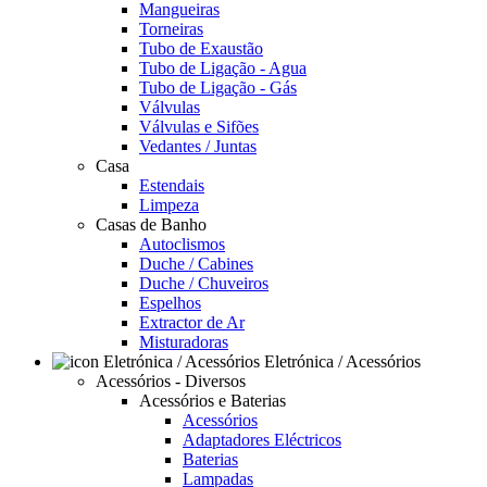
Mangueiras
Torneiras
Tubo de Exaustão
Tubo de Ligação - Agua
Tubo de Ligação - Gás
Válvulas
Válvulas e Sifões
Vedantes / Juntas
Casa
Estendais
Limpeza
Casas de Banho
Autoclismos
Duche / Cabines
Duche / Chuveiros
Espelhos
Extractor de Ar
Misturadoras
Eletrónica / Acessórios
Acessórios - Diversos
Acessórios e Baterias
Acessórios
Adaptadores Eléctricos
Baterias
Lampadas