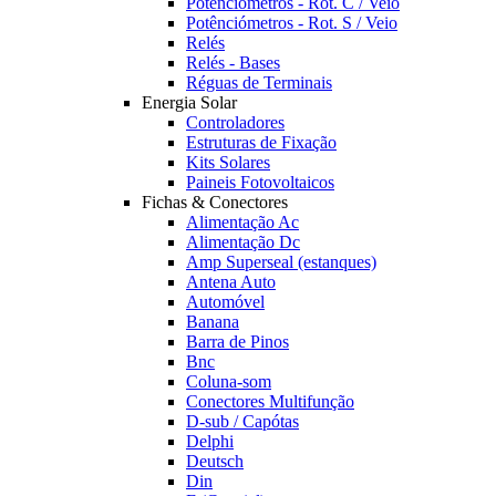
Potênciómetros - Rot. C / Veio
Potênciómetros - Rot. S / Veio
Relés
Relés - Bases
Réguas de Terminais
Energia Solar
Controladores
Estruturas de Fixação
Kits Solares
Paineis Fotovoltaicos
Fichas & Conectores
Alimentação Ac
Alimentação Dc
Amp Superseal (estanques)
Antena Auto
Automóvel
Banana
Barra de Pinos
Bnc
Coluna-som
Conectores Multifunção
D-sub / Capótas
Delphi
Deutsch
Din