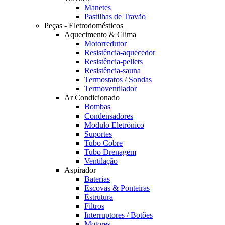
Manetes
Pastilhas de Travão
Peças - Eletrodomésticos
Aquecimento & Clima
Motorredutor
Resistência-aquecedor
Resistência-pellets
Resistência-sauna
Termostatos / Sondas
Termoventilador
Ar Condicionado
Bombas
Condensadores
Modulo Eletrónico
Suportes
Tubo Cobre
Tubo Drenagem
Ventilação
Aspirador
Baterias
Escovas & Ponteiras
Estrutura
Filtros
Interruptores / Botões
Motores