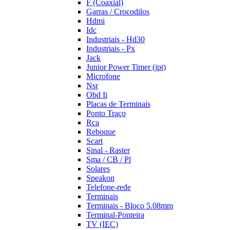
F (Coaxial)
Garras / Crocodilos
Hdmi
Idc
Industriais - Hd30
Industriais - Px
Jack
Junior Power Timer (jpt)
Microfone
Nsr
Obd Ii
Placas de Terminais
Ponto Traço
Rca
Reboque
Scart
Sinal - Raster
Sma / CB / Pl
Solares
Speakon
Telefone-rede
Terminais
Terminais - Bloco 5.08mm
Terminal-Ponteira
TV (IEC)