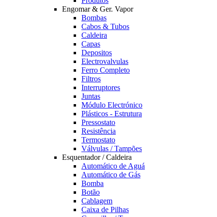
Produtos
Engomar & Ger. Vapor
Bombas
Cabos & Tubos
Caldeira
Capas
Depositos
Electrovalvulas
Ferro Completo
Filtros
Interruptores
Juntas
Módulo Electrónico
Plásticos - Estrutura
Pressostato
Resistência
Termostato
Válvulas / Tampões
Esquentador / Caldeira
Automático de Aguá
Automático de Gás
Bomba
Botão
Cablagem
Caixa de Pilhas