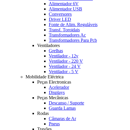
Alimentador 6V
Alimentador USB
Conversores
Driver LED
Fonte de Alim. Reguláveis
Transf. Toroidais
Transformadores Ac
Transformadores Para Pcb
Ventiladores
Grelhas
Ventilador - 12v
Ventilador - 220 V
Ventilador - 24 V
Ventilador - 5 V
Mobilidade Eléctrica
Peças Electronicas
Acelerador
Displays
Peças Mecânicas
Descanso / Suporte
Guarda Lamas
Rodas
Câmaras de Ar
Pneus
Travões