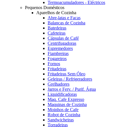
Termoacumuladores - Eléctricos
Pequenos Domésticos
Aparelhos de Cozinha
Abre-latas e Facas
Balanças de Cozinha
Batedeiras
Cafeteiras
Cápsulas de Café
Centrifugadoras
Espremedores
Fiambreiras
Fogareiros
Fornos
Fritadeiras
Fritadeiras Sem Óleo
Geleiras / Refrigeradores
Grelhadores
Jarros e Ferv. / Purif. Água
Liquidificadoras
Maq. Cafe Expresso
Maquinas de Cozinha
Moinhos de Cafe
Robot de Cozinha
Sandwicheiras
Torradeiras