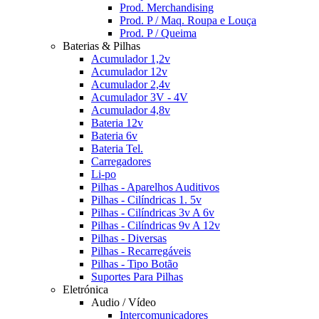
Prod. Merchandising
Prod. P / Maq. Roupa e Louça
Prod. P / Queima
Baterias & Pilhas
Acumulador 1,2v
Acumulador 12v
Acumulador 2,4v
Acumulador 3V - 4V
Acumulador 4,8v
Bateria 12v
Bateria 6v
Bateria Tel.
Carregadores
Li-po
Pilhas - Aparelhos Auditivos
Pilhas - Cilíndricas 1. 5v
Pilhas - Cilíndricas 3v A 6v
Pilhas - Cilíndricas 9v A 12v
Pilhas - Diversas
Pilhas - Recarregáveis
Pilhas - Tipo Botão
Suportes Para Pilhas
Eletrónica
Audio / Vídeo
Intercomunicadores