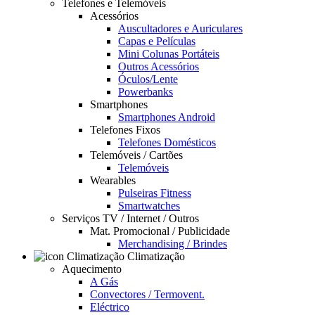
Telefones e Telemóveis
Acessórios
Auscultadores e Auriculares
Capas e Películas
Mini Colunas Portáteis
Outros Acessórios
Óculos/Lente
Powerbanks
Smartphones
Smartphones Android
Telefones Fixos
Telefones Domésticos
Telemóveis / Cartões
Telemóveis
Wearables
Pulseiras Fitness
Smartwatches
Serviços TV / Internet / Outros
Mat. Promocional / Publicidade
Merchandising / Brindes
Climatização
Aquecimento
A Gás
Convectores / Termovent.
Eléctrico