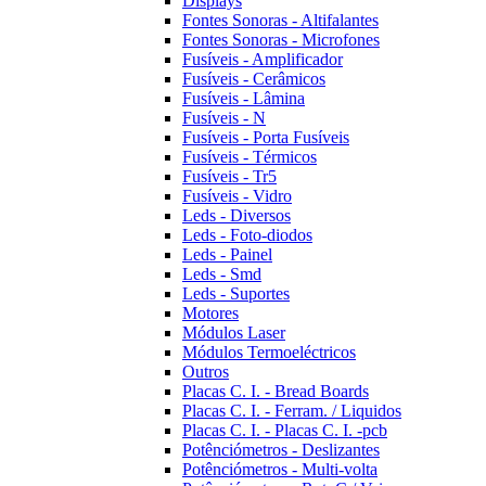
Displays
Fontes Sonoras - Altifalantes
Fontes Sonoras - Microfones
Fusíveis - Amplificador
Fusíveis - Cerâmicos
Fusíveis - Lâmina
Fusíveis - N
Fusíveis - Porta Fusíveis
Fusíveis - Térmicos
Fusíveis - Tr5
Fusíveis - Vidro
Leds - Diversos
Leds - Foto-diodos
Leds - Painel
Leds - Smd
Leds - Suportes
Motores
Módulos Laser
Módulos Termoeléctricos
Outros
Placas C. I. - Bread Boards
Placas C. I. - Ferram. / Liquidos
Placas C. I. - Placas C. I. -pcb
Potênciómetros - Deslizantes
Potênciómetros - Multi-volta