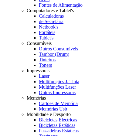
Fontes de Alimentação
Computadores e Tablet's
Calculadoras
de Secretária
Netbook's
Portáteis
Tablet's
Consumíveis
Outros Consumíveis
Tambor (Drum)
Tinteiros
Toners
Impressoras
Laser
Multifunções J. Tinta
Multifunções Laser
Outras Impressoras
Memórias
Cartões de Memória
Memórias Usb
Mobilidade e Desporto
Bicicletas Eléctricas
Bicicletas Estáticas
Passadeiras Estáticas