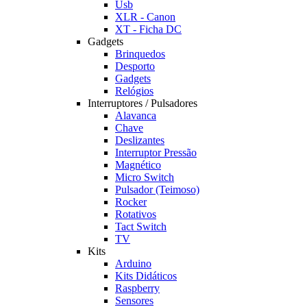
Usb
XLR - Canon
XT - Ficha DC
Gadgets
Brinquedos
Desporto
Gadgets
Relógios
Interruptores / Pulsadores
Alavanca
Chave
Deslizantes
Interruptor Pressão
Magnético
Micro Switch
Pulsador (Teimoso)
Rocker
Rotativos
Tact Switch
TV
Kits
Arduino
Kits Didáticos
Raspberry
Sensores