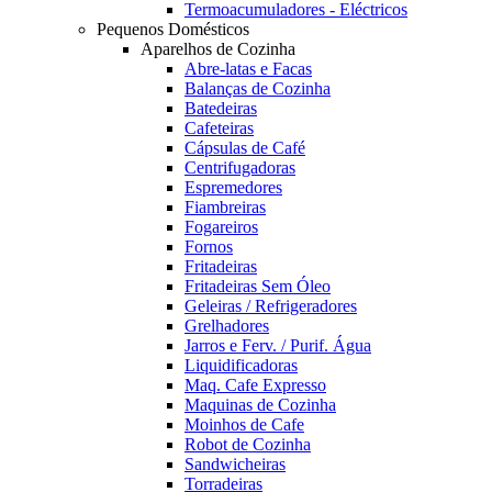
Termoacumuladores - Eléctricos
Pequenos Domésticos
Aparelhos de Cozinha
Abre-latas e Facas
Balanças de Cozinha
Batedeiras
Cafeteiras
Cápsulas de Café
Centrifugadoras
Espremedores
Fiambreiras
Fogareiros
Fornos
Fritadeiras
Fritadeiras Sem Óleo
Geleiras / Refrigeradores
Grelhadores
Jarros e Ferv. / Purif. Água
Liquidificadoras
Maq. Cafe Expresso
Maquinas de Cozinha
Moinhos de Cafe
Robot de Cozinha
Sandwicheiras
Torradeiras