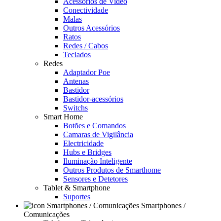
Acessórios de Video
Conectividade
Malas
Outros Acessórios
Ratos
Redes / Cabos
Teclados
Redes
Adaptador Poe
Antenas
Bastidor
Bastidor-acessórios
Switchs
Smart Home
Botões e Comandos
Camaras de Vigilância
Electricidade
Hubs e Bridges
Iluminação Inteligente
Outros Produtos de Smarthome
Sensores e Detetores
Tablet & Smartphone
Suportes
Smartphones /
Comunicações