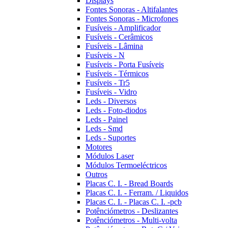
Displays
Fontes Sonoras - Altifalantes
Fontes Sonoras - Microfones
Fusíveis - Amplificador
Fusíveis - Cerâmicos
Fusíveis - Lâmina
Fusíveis - N
Fusíveis - Porta Fusíveis
Fusíveis - Térmicos
Fusíveis - Tr5
Fusíveis - Vidro
Leds - Diversos
Leds - Foto-diodos
Leds - Painel
Leds - Smd
Leds - Suportes
Motores
Módulos Laser
Módulos Termoeléctricos
Outros
Placas C. I. - Bread Boards
Placas C. I. - Ferram. / Liquidos
Placas C. I. - Placas C. I. -pcb
Potênciómetros - Deslizantes
Potênciómetros - Multi-volta