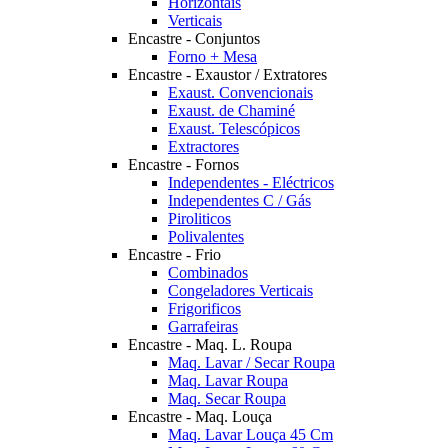
Horizontais
Verticais
Encastre - Conjuntos
Forno + Mesa
Encastre - Exaustor / Extratores
Exaust. Convencionais
Exaust. de Chaminé
Exaust. Telescópicos
Extractores
Encastre - Fornos
Independentes - Eléctricos
Independentes C / Gás
Piroliticos
Polivalentes
Encastre - Frio
Combinados
Congeladores Verticais
Frigorificos
Garrafeiras
Encastre - Maq. L. Roupa
Maq. Lavar / Secar Roupa
Maq. Lavar Roupa
Maq. Secar Roupa
Encastre - Maq. Louça
Maq. Lavar Louça 45 Cm