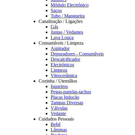
Módulo Electrónico
Sacos
Tubo / Mangueira
Canalização / Ligações
Gás
Juntas / Vedantes
Lava Louça
Consumíveis / Limpeza
Aspirador
Depuradores - Consumíveis
Descalcificador
Electrónicos
Limpeza
Vitrocerâmica
Cozinha / Utensílios
Isqueiros
Pegas-panelas-tachos
Placas Indução
Tampas Diversas
Válvulas
Vedante
Cuidados Pessoais
Bebé
Lâminas