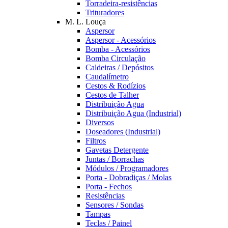
Torradeira-resistências
Trituradores
M. L. Louça
Aspersor
Aspersor - Acessórios
Bomba - Acessórios
Bomba Circulação
Caldeiras / Depósitos
Caudalímetro
Cestos & Rodízios
Cestos de Talher
Distribuição Agua
Distribuição Agua (Industrial)
Diversos
Doseadores (Industrial)
Filtros
Gavetas Detergente
Juntas / Borrachas
Módulos / Programadores
Porta - Dobradiças / Molas
Porta - Fechos
Resistências
Sensores / Sondas
Tampas
Teclas / Painel