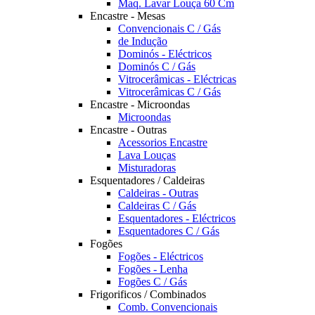
Maq. Lavar Louça 60 Cm
Encastre - Mesas
Convencionais C / Gás
de Indução
Dominós - Eléctricos
Dominós C / Gás
Vitrocerâmicas - Eléctricas
Vitrocerâmicas C / Gás
Encastre - Microondas
Microondas
Encastre - Outras
Acessorios Encastre
Lava Louças
Misturadoras
Esquentadores / Caldeiras
Caldeiras - Outras
Caldeiras C / Gás
Esquentadores - Eléctricos
Esquentadores C / Gás
Fogões
Fogões - Eléctricos
Fogões - Lenha
Fogões C / Gás
Frigorificos / Combinados
Comb. Convencionais