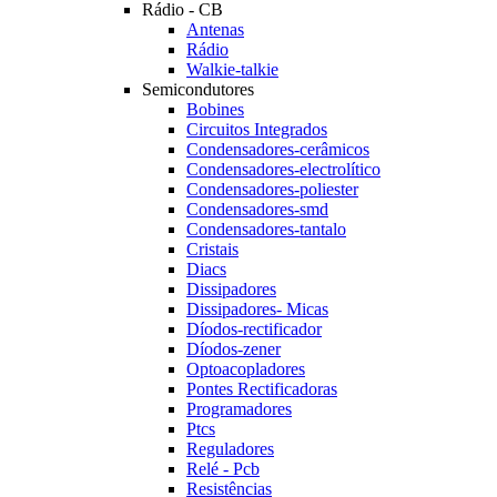
Rádio - CB
Antenas
Rádio
Walkie-talkie
Semicondutores
Bobines
Circuitos Integrados
Condensadores-cerâmicos
Condensadores-electrolítico
Condensadores-poliester
Condensadores-smd
Condensadores-tantalo
Cristais
Diacs
Dissipadores
Dissipadores- Micas
Díodos-rectificador
Díodos-zener
Optoacopladores
Pontes Rectificadoras
Programadores
Ptcs
Reguladores
Relé - Pcb
Resistências