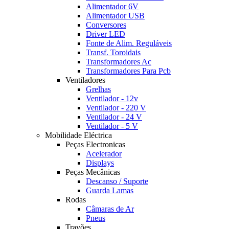
Alimentador 6V
Alimentador USB
Conversores
Driver LED
Fonte de Alim. Reguláveis
Transf. Toroidais
Transformadores Ac
Transformadores Para Pcb
Ventiladores
Grelhas
Ventilador - 12v
Ventilador - 220 V
Ventilador - 24 V
Ventilador - 5 V
Mobilidade Eléctrica
Peças Electronicas
Acelerador
Displays
Peças Mecânicas
Descanso / Suporte
Guarda Lamas
Rodas
Câmaras de Ar
Pneus
Travões