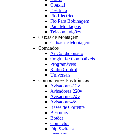
Coaxial
Eléctrico
Fio Eléctrico
Fio Para Bobinagem
Para Montagens
Telecomunições
Caixas de Montagem
Caixas de Montagem
Comandos
Ar Condicionado
Originais / Compatíveis
Programáveis
Rádio Control
Universais
Componentes Electrónicos
Avisadores-12v
Avisadores-220v
Avisadores-24v
Avisadores-5v
Bases de Corrente
Besouros
Botões
Contactor
Dip Switchs