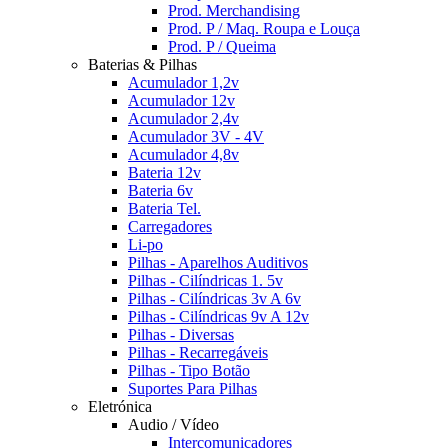
Prod. Merchandising
Prod. P / Maq. Roupa e Louça
Prod. P / Queima
Baterias & Pilhas
Acumulador 1,2v
Acumulador 12v
Acumulador 2,4v
Acumulador 3V - 4V
Acumulador 4,8v
Bateria 12v
Bateria 6v
Bateria Tel.
Carregadores
Li-po
Pilhas - Aparelhos Auditivos
Pilhas - Cilíndricas 1. 5v
Pilhas - Cilíndricas 3v A 6v
Pilhas - Cilíndricas 9v A 12v
Pilhas - Diversas
Pilhas - Recarregáveis
Pilhas - Tipo Botão
Suportes Para Pilhas
Eletrónica
Audio / Vídeo
Intercomunicadores