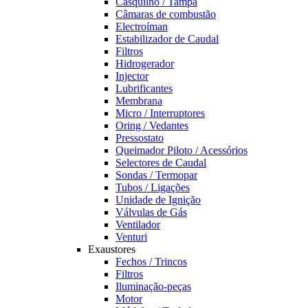
Casquilho / Tampa
Câmaras de combustão
Electroíman
Estabilizador de Caudal
Filtros
Hidrogerador
Injector
Lubrificantes
Membrana
Micro / Interruptores
Oring / Vedantes
Pressostato
Queimador Piloto / Acessórios
Selectores de Caudal
Sondas / Termopar
Tubos / Ligações
Unidade de Ignição
Válvulas de Gás
Ventilador
Venturi
Exaustores
Fechos / Trincos
Filtros
Iluminação-peças
Motor