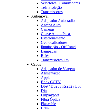
Selectores / Comutadores
Tela Projeção
Transmissores
Automóvel
Adaptador Auto-rádio
Antena Auto
Câmeras
Chave Auto - Peças
Estacionamento
Geolocalizadores
Iluminação - Off Road
Lâmpadas
Relés
Transmissores Fm
Cabos
Adaptador de Viagem
Alimentação
Apple
Bnc / CCTV
Db9 / Db25 / Rs232 / Lpt
Din
Displayport
Fibra Óptica
Flat-cable
Hdmi