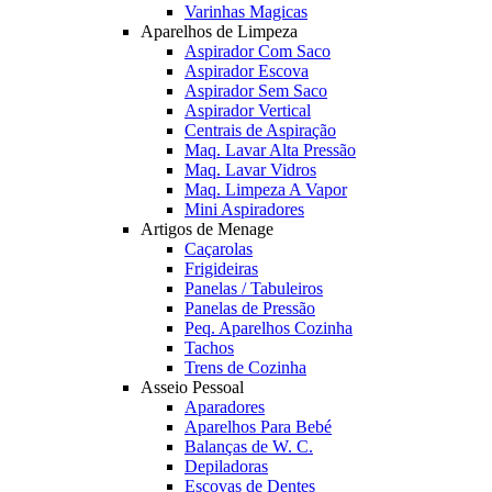
Varinhas Magicas
Aparelhos de Limpeza
Aspirador Com Saco
Aspirador Escova
Aspirador Sem Saco
Aspirador Vertical
Centrais de Aspiração
Maq. Lavar Alta Pressão
Maq. Lavar Vidros
Maq. Limpeza A Vapor
Mini Aspiradores
Artigos de Menage
Caçarolas
Frigideiras
Panelas / Tabuleiros
Panelas de Pressão
Peq. Aparelhos Cozinha
Tachos
Trens de Cozinha
Asseio Pessoal
Aparadores
Aparelhos Para Bebé
Balanças de W. C.
Depiladoras
Escovas de Dentes