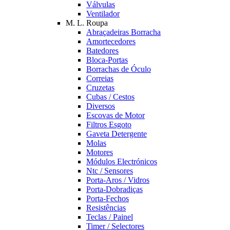
Válvulas
Ventilador
M. L. Roupa
Abraçadeiras Borracha
Amortecedores
Batedores
Bloca-Portas
Borrachas de Óculo
Correias
Cruzetas
Cubas / Cestos
Diversos
Escovas de Motor
Filtros Esgoto
Gaveta Detergente
Molas
Motores
Módulos Electrónicos
Ntc / Sensores
Porta-Aros / Vidros
Porta-Dobradiças
Porta-Fechos
Resistências
Teclas / Painel
Timer / Selectores