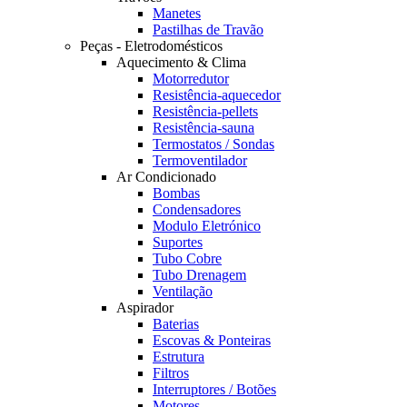
Manetes
Pastilhas de Travão
Peças - Eletrodomésticos
Aquecimento & Clima
Motorredutor
Resistência-aquecedor
Resistência-pellets
Resistência-sauna
Termostatos / Sondas
Termoventilador
Ar Condicionado
Bombas
Condensadores
Modulo Eletrónico
Suportes
Tubo Cobre
Tubo Drenagem
Ventilação
Aspirador
Baterias
Escovas & Ponteiras
Estrutura
Filtros
Interruptores / Botões
Motores