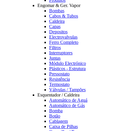
Produtos
Engomar & Ger. Vapor
Bombas
Cabos & Tubos
Caldeira
Capas
Depositos
Electrovalvulas
Ferro Completo
Filtros
Interruptores
Juntas
Módulo Electrónico
Plásticos - Estrutura
Pressostato
Resistência
Termostato
Válvulas / Tampões
Esquentador / Caldeira
Automático de Aguá
Automático de Gás
Bomba
Botão
Cablagem
Caixa de Pilhas