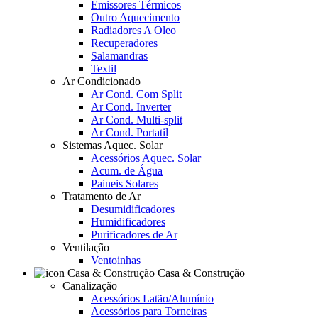
Emissores Térmicos
Outro Aquecimento
Radiadores A Oleo
Recuperadores
Salamandras
Textil
Ar Condicionado
Ar Cond. Com Split
Ar Cond. Inverter
Ar Cond. Multi-split
Ar Cond. Portatil
Sistemas Aquec. Solar
Acessórios Aquec. Solar
Acum. de Água
Paineis Solares
Tratamento de Ar
Desumidificadores
Humidificadores
Purificadores de Ar
Ventilação
Ventoinhas
Casa & Construção
Canalização
Acessórios Latão/Alumínio
Acessórios para Torneiras