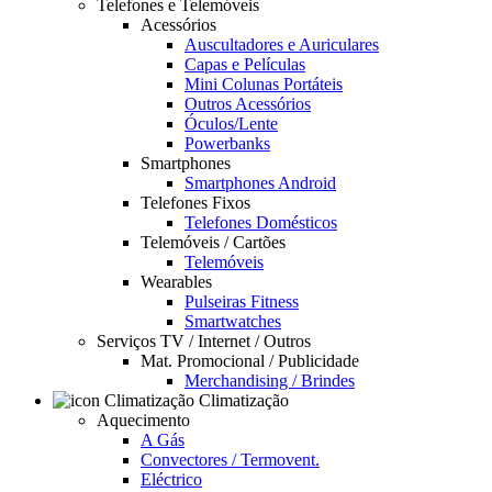
Telefones e Telemóveis
Acessórios
Auscultadores e Auriculares
Capas e Películas
Mini Colunas Portáteis
Outros Acessórios
Óculos/Lente
Powerbanks
Smartphones
Smartphones Android
Telefones Fixos
Telefones Domésticos
Telemóveis / Cartões
Telemóveis
Wearables
Pulseiras Fitness
Smartwatches
Serviços TV / Internet / Outros
Mat. Promocional / Publicidade
Merchandising / Brindes
Climatização
Aquecimento
A Gás
Convectores / Termovent.
Eléctrico