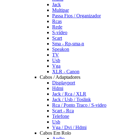
Jack
Multipar
Passa Fios / Organizador
Rcas
Rede
S-vídeo
Scart
Sma - Rp-sma-n
Speakon
TV
Usb
Vga
XLR - Canon
Cabos / Adaptadores
Displayport
Hdmi
Jack / Rca / XLR
Jack / Usb / Toslink
Rca / Ponto Traço / S-video
Scart - Rca
Telefone
Usb
Vga / Dvi / Hdmi
Cabos Em Rolo
Audio