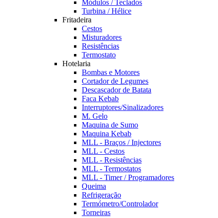
Módulos / Teclados
Turbina / Hélice
Fritadeira
Cestos
Misturadores
Resistências
Termostato
Hotelaria
Bombas e Motores
Cortador de Legumes
Descascador de Batata
Faca Kebab
Interruptores/Sinalizadores
M. Gelo
Maquina de Sumo
Maquina Kebab
MLL - Braços / Injectores
MLL - Cestos
MLL - Resistências
MLL - Termostatos
MLL - Timer / Programadores
Queima
Refrigeração
Termómetro/Controlador
Torneiras