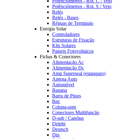
Potênciómetros - Rot. C / Veio
Potênciómetros - Rot. S / Veio
Relés
Relés - Bases
Réguas de Terminais
Energia Solar
Controladores
Estruturas de Fixação
Kits Solares
Paineis Fotovoltaicos
Fichas & Conectores
Alimentação Ac
Alimentação Dc
Amp Superseal (estanques)
Antena Auto
Automóvel
Banana
Barra de Pinos
Bnc
Coluna-som
Conectores Multifunção
D-sub / Capótas
Delphi
Deutsch
Din