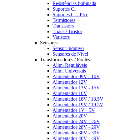
Resistências-bobinada
Suportes Ci
Suportes Ci - Plcc
Termistores
Transistors
Triacs / Tiristor
Varistors
Sensores
Sensor Indutivo
Sensores de Nível
Transformadores / Fontes
Alim. Reguláveis
Alim. Universais
Alimentador 09V - 10V
Alimentador 12V
Alimentador 13V - 15V
Alimentador 16V
Alimentador 18V / 18,5V
Alimentador 19V / 19,5V
Alimentador 1V - 5V
Alimentador 20V
Alimentador 24V - 26V
Alimentador 28V - 29V
Alimentador 30V - 39V
Alimentador 40V - 49V