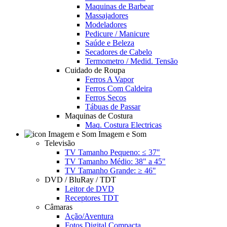
Maquinas de Barbear
Massajadores
Modeladores
Pedicure / Manicure
Saúde e Beleza
Secadores de Cabelo
Termometro / Medid. Tensão
Cuidado de Roupa
Ferros A Vapor
Ferros Com Caldeira
Ferros Secos
Tábuas de Passar
Maquinas de Costura
Maq. Costura Electricas
Imagem e Som
Televisão
TV Tamanho Pequeno: ≤ 37"
TV Tamanho Médio: 38" a 45"
TV Tamanho Grande: ≥ 46"
DVD / BluRay / TDT
Leitor de DVD
Receptores TDT
Câmaras
Ação/Aventura
Fotos Digital Compacta