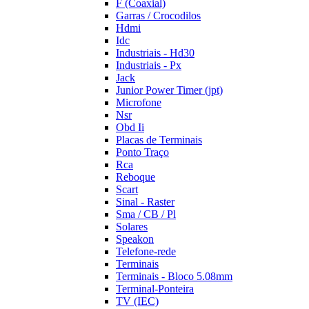
F (Coaxial)
Garras / Crocodilos
Hdmi
Idc
Industriais - Hd30
Industriais - Px
Jack
Junior Power Timer (jpt)
Microfone
Nsr
Obd Ii
Placas de Terminais
Ponto Traço
Rca
Reboque
Scart
Sinal - Raster
Sma / CB / Pl
Solares
Speakon
Telefone-rede
Terminais
Terminais - Bloco 5.08mm
Terminal-Ponteira
TV (IEC)