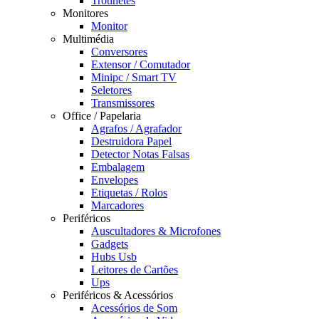
Trotinetes
Monitores
Monitor
Multimédia
Conversores
Extensor / Comutador
Minipc / Smart TV
Seletores
Transmissores
Office / Papelaria
Agrafos / Agrafador
Destruidora Papel
Detector Notas Falsas
Embalagem
Envelopes
Etiquetas / Rolos
Marcadores
Periféricos
Auscultadores & Microfones
Gadgets
Hubs Usb
Leitores de Cartões
Ups
Periféricos & Acessórios
Acessórios de Som