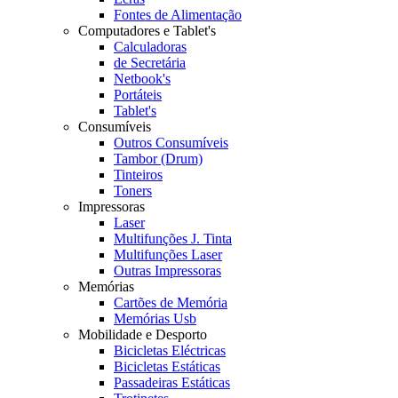
Fontes de Alimentação
Computadores e Tablet's
Calculadoras
de Secretária
Netbook's
Portáteis
Tablet's
Consumíveis
Outros Consumíveis
Tambor (Drum)
Tinteiros
Toners
Impressoras
Laser
Multifunções J. Tinta
Multifunções Laser
Outras Impressoras
Memórias
Cartões de Memória
Memórias Usb
Mobilidade e Desporto
Bicicletas Eléctricas
Bicicletas Estáticas
Passadeiras Estáticas