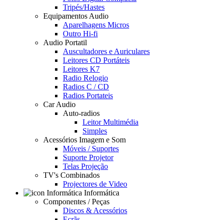
Tripés/Hastes
Equipamentos Audio
Aparelhagens Micros
Outro Hi-fi
Audio Portatil
Auscultadores e Auriculares
Leitores CD Portáteis
Leitores K7
Radio Relogio
Radios C / CD
Radios Portateis
Car Audio
Auto-radios
Leitor Multimédia
Simples
Acessórios Imagem e Som
Móveis / Suportes
Suporte Projetor
Telas Projeção
TV's Combinados
Projectores de Video
Informática
Componentes / Peças
Discos & Acessórios
Ecrãs