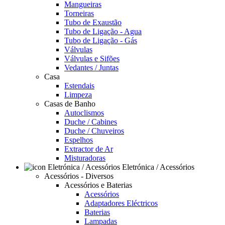
Mangueiras
Torneiras
Tubo de Exaustão
Tubo de Ligação - Agua
Tubo de Ligação - Gás
Válvulas
Válvulas e Sifões
Vedantes / Juntas
Casa
Estendais
Limpeza
Casas de Banho
Autoclismos
Duche / Cabines
Duche / Chuveiros
Espelhos
Extractor de Ar
Misturadoras
Eletrónica / Acessórios
Acessórios - Diversos
Acessórios e Baterias
Acessórios
Adaptadores Eléctricos
Baterias
Lampadas