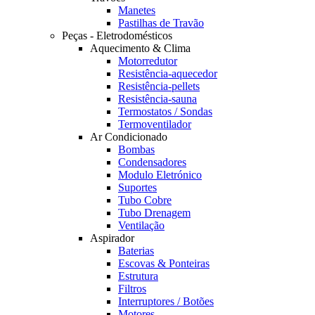
Manetes
Pastilhas de Travão
Peças - Eletrodomésticos
Aquecimento & Clima
Motorredutor
Resistência-aquecedor
Resistência-pellets
Resistência-sauna
Termostatos / Sondas
Termoventilador
Ar Condicionado
Bombas
Condensadores
Modulo Eletrónico
Suportes
Tubo Cobre
Tubo Drenagem
Ventilação
Aspirador
Baterias
Escovas & Ponteiras
Estrutura
Filtros
Interruptores / Botões
Motores