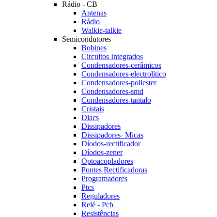
Rádio - CB
Antenas
Rádio
Walkie-talkie
Semicondutores
Bobines
Circuitos Integrados
Condensadores-cerâmicos
Condensadores-electrolítico
Condensadores-poliester
Condensadores-smd
Condensadores-tantalo
Cristais
Diacs
Dissipadores
Dissipadores- Micas
Díodos-rectificador
Díodos-zener
Optoacopladores
Pontes Rectificadoras
Programadores
Ptcs
Reguladores
Relé - Pcb
Resistências