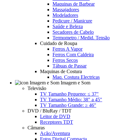
Maquinas de Barbear
Massajadores
Modeladores
Pedicure / Manicure
Saúde e Beleza
Secadores de Cabelo
Termometro / Medid. Tensão
Cuidado de Roupa
Ferros A Vapor
Ferros Com Caldeira
Ferros Secos
Tábuas de Passar
Maquinas de Costura
Maq. Costura Electricas
Imagem e Som
Televisão
TV Tamanho Pequeno: ≤ 37"
TV Tamanho Médio: 38" a 45"
TV Tamanho Grande: ≥ 46"
DVD / BluRay / TDT
Leitor de DVD
Receptores TDT
Câmaras
Ação/Aventura
Fotos Digital Compacta