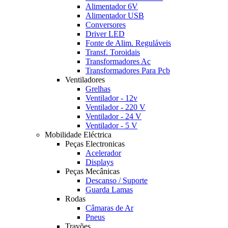
Alimentador 6V
Alimentador USB
Conversores
Driver LED
Fonte de Alim. Reguláveis
Transf. Toroidais
Transformadores Ac
Transformadores Para Pcb
Ventiladores
Grelhas
Ventilador - 12v
Ventilador - 220 V
Ventilador - 24 V
Ventilador - 5 V
Mobilidade Eléctrica
Peças Electronicas
Acelerador
Displays
Peças Mecânicas
Descanso / Suporte
Guarda Lamas
Rodas
Câmaras de Ar
Pneus
Travões