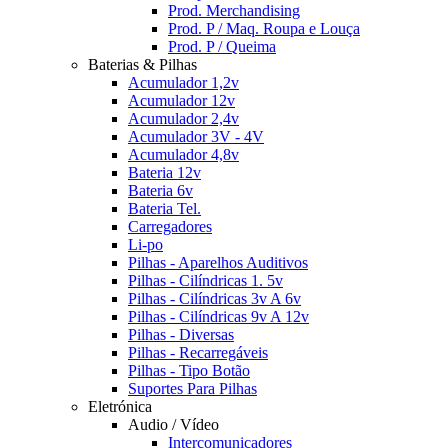
Prod. Merchandising
Prod. P / Maq. Roupa e Louça
Prod. P / Queima
Baterias & Pilhas
Acumulador 1,2v
Acumulador 12v
Acumulador 2,4v
Acumulador 3V - 4V
Acumulador 4,8v
Bateria 12v
Bateria 6v
Bateria Tel.
Carregadores
Li-po
Pilhas - Aparelhos Auditivos
Pilhas - Cilíndricas 1. 5v
Pilhas - Cilíndricas 3v A 6v
Pilhas - Cilíndricas 9v A 12v
Pilhas - Diversas
Pilhas - Recarregáveis
Pilhas - Tipo Botão
Suportes Para Pilhas
Eletrónica
Audio / Vídeo
Intercomunicadores