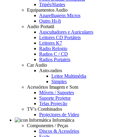
Tripés/Hastes
Equipamentos Audio
Aparelhagens Micros
Outro Hi-fi
Audio Portatil
Auscultadores e Auriculares
Leitores CD Portáteis
Leitores K7
Radio Relogio
Radios C / CD
Radios Portateis
Car Audio
Auto-radios
Leitor Multimédia
Simples
Acessórios Imagem e Som
Móveis / Suportes
Suporte Projetor
Telas Projeção
TV's Combinados
Projectores de Video
Informática
Componentes / Peças
Discos & Acessórios
Ecrãs