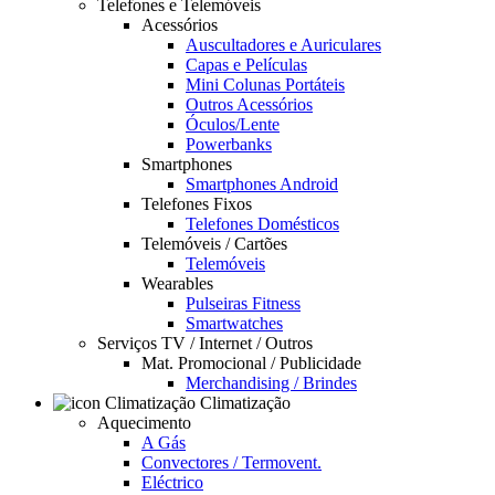
Telefones e Telemóveis
Acessórios
Auscultadores e Auriculares
Capas e Películas
Mini Colunas Portáteis
Outros Acessórios
Óculos/Lente
Powerbanks
Smartphones
Smartphones Android
Telefones Fixos
Telefones Domésticos
Telemóveis / Cartões
Telemóveis
Wearables
Pulseiras Fitness
Smartwatches
Serviços TV / Internet / Outros
Mat. Promocional / Publicidade
Merchandising / Brindes
Climatização
Aquecimento
A Gás
Convectores / Termovent.
Eléctrico