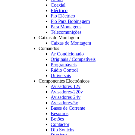
Coaxial
Eléctrico
Fio Eléctrico
Fio Para Bobinagem
Para Montagens
Telecomunições
Caixas de Montagem
Caixas de Montagem
Comandos
Ar Condicionado
Originais / Compatíveis
Programáveis
Rádio Control
Universais
Componentes Electrónicos
Avisadores-12v
Avisadores-220v
Avisadores-24v
Avisadores-5v
Bases de Corrente
Besouros
Botões
Contactor
Dip Switchs