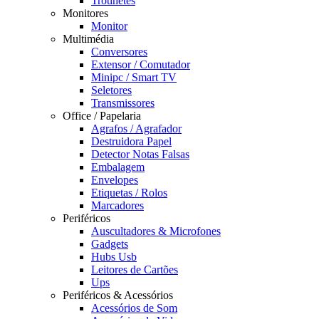
Trotinetes
Monitores
Monitor
Multimédia
Conversores
Extensor / Comutador
Minipc / Smart TV
Seletores
Transmissores
Office / Papelaria
Agrafos / Agrafador
Destruidora Papel
Detector Notas Falsas
Embalagem
Envelopes
Etiquetas / Rolos
Marcadores
Periféricos
Auscultadores & Microfones
Gadgets
Hubs Usb
Leitores de Cartões
Ups
Periféricos & Acessórios
Acessórios de Som