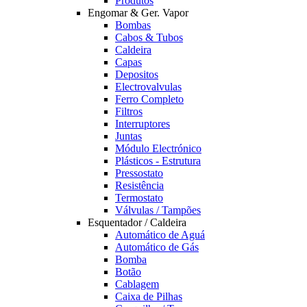
Produtos
Engomar & Ger. Vapor
Bombas
Cabos & Tubos
Caldeira
Capas
Depositos
Electrovalvulas
Ferro Completo
Filtros
Interruptores
Juntas
Módulo Electrónico
Plásticos - Estrutura
Pressostato
Resistência
Termostato
Válvulas / Tampões
Esquentador / Caldeira
Automático de Aguá
Automático de Gás
Bomba
Botão
Cablagem
Caixa de Pilhas