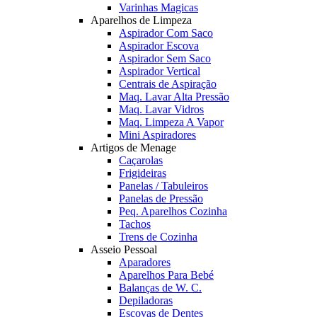
Varinhas Magicas
Aparelhos de Limpeza
Aspirador Com Saco
Aspirador Escova
Aspirador Sem Saco
Aspirador Vertical
Centrais de Aspiração
Maq. Lavar Alta Pressão
Maq. Lavar Vidros
Maq. Limpeza A Vapor
Mini Aspiradores
Artigos de Menage
Caçarolas
Frigideiras
Panelas / Tabuleiros
Panelas de Pressão
Peq. Aparelhos Cozinha
Tachos
Trens de Cozinha
Asseio Pessoal
Aparadores
Aparelhos Para Bebé
Balanças de W. C.
Depiladoras
Escovas de Dentes