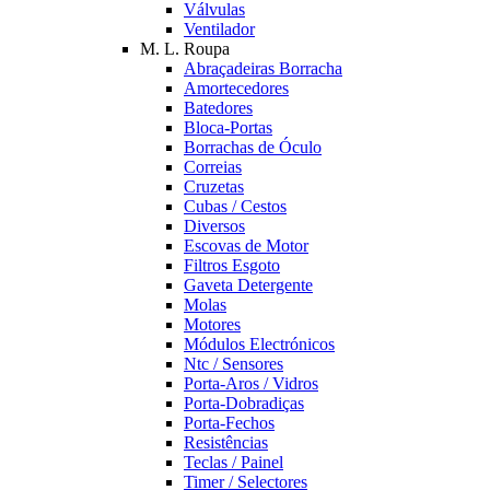
Válvulas
Ventilador
M. L. Roupa
Abraçadeiras Borracha
Amortecedores
Batedores
Bloca-Portas
Borrachas de Óculo
Correias
Cruzetas
Cubas / Cestos
Diversos
Escovas de Motor
Filtros Esgoto
Gaveta Detergente
Molas
Motores
Módulos Electrónicos
Ntc / Sensores
Porta-Aros / Vidros
Porta-Dobradiças
Porta-Fechos
Resistências
Teclas / Painel
Timer / Selectores