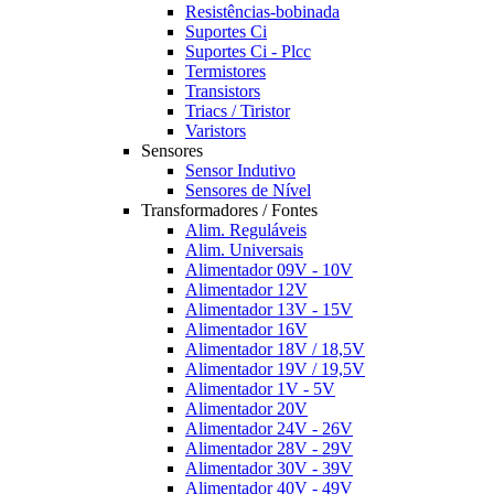
Resistências-bobinada
Suportes Ci
Suportes Ci - Plcc
Termistores
Transistors
Triacs / Tiristor
Varistors
Sensores
Sensor Indutivo
Sensores de Nível
Transformadores / Fontes
Alim. Reguláveis
Alim. Universais
Alimentador 09V - 10V
Alimentador 12V
Alimentador 13V - 15V
Alimentador 16V
Alimentador 18V / 18,5V
Alimentador 19V / 19,5V
Alimentador 1V - 5V
Alimentador 20V
Alimentador 24V - 26V
Alimentador 28V - 29V
Alimentador 30V - 39V
Alimentador 40V - 49V