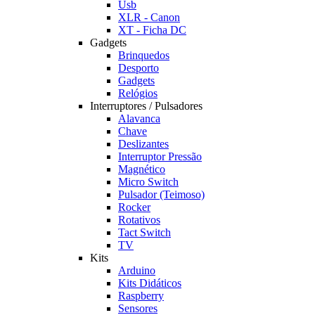
Usb
XLR - Canon
XT - Ficha DC
Gadgets
Brinquedos
Desporto
Gadgets
Relógios
Interruptores / Pulsadores
Alavanca
Chave
Deslizantes
Interruptor Pressão
Magnético
Micro Switch
Pulsador (Teimoso)
Rocker
Rotativos
Tact Switch
TV
Kits
Arduino
Kits Didáticos
Raspberry
Sensores