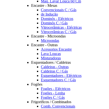
Maq. Lavar Louça 60 Cm
Encastre - Mesas
Convencionais C / Gás
de Indução
Dominós - Eléctricos
Dominós C / Gás
Vitrocerâmicas - Eléctricas
Vitrocerâmicas C / Gás
Encastre - Microondas
Microondas
Encastre - Outras
Acessorios Encastre
Lava Louças
Misturadoras
Esquentadores / Caldeiras
Caldeiras - Outras
Caldeiras C / Gás
Esquentadores - Eléctricos
Esquentadores C / Gás
Fogões
Fogões - Eléctricos
Fogões - Lenha
Fogões C / Gás
Frigorificos / Combinados
Comb. Convencionais