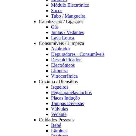
Módulo Electrónico
Sacos
Tubo / Mangueira
Canalização / Ligações
Gás
Juntas / Vedantes
Lava Louça
Consumíveis / Limpeza
Aspirador
Depuradores - Consumíveis
Descalcificador
Electrónicos
Limpeza
Vitrocerâmica
Cozinha / Utensílios
Isqueiros
Pegas-panelas-tachos
Placas Indução
Tampas Diversas
Válvulas
Vedante
Cuidados Pessoais
Bebé
Lâminas