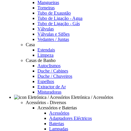
Mangueiras
Torneiras
Tubo de Exaustão
Tubo de Ligação - Agua
Tubo de Ligação - Gás
Válvulas
Válvulas e Sifões
Vedantes / Juntas
Casa
Estendais
Limpeza
Casas de Banho
Autoclismos
Duche / Cabines
Duche / Chuveiros
Espelhos
Extractor de Ar
Misturadoras
Eletrónica / Acessórios
Acessórios - Diversos
Acessórios e Baterias
Acessórios
Adaptadores Eléctricos
Baterias
Lampadas