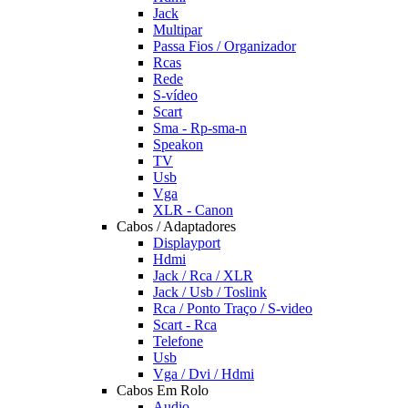
Jack
Multipar
Passa Fios / Organizador
Rcas
Rede
S-vídeo
Scart
Sma - Rp-sma-n
Speakon
TV
Usb
Vga
XLR - Canon
Cabos / Adaptadores
Displayport
Hdmi
Jack / Rca / XLR
Jack / Usb / Toslink
Rca / Ponto Traço / S-video
Scart - Rca
Telefone
Usb
Vga / Dvi / Hdmi
Cabos Em Rolo
Audio