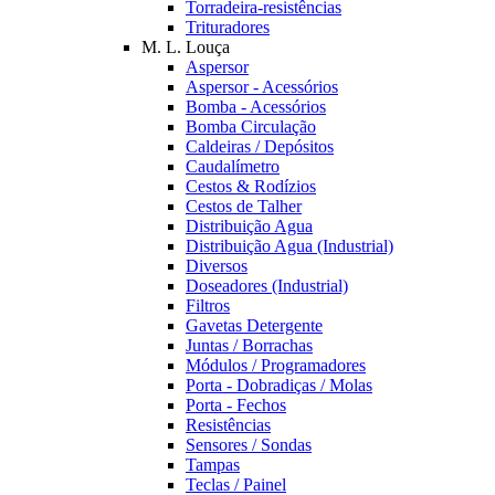
Torradeira-resistências
Trituradores
M. L. Louça
Aspersor
Aspersor - Acessórios
Bomba - Acessórios
Bomba Circulação
Caldeiras / Depósitos
Caudalímetro
Cestos & Rodízios
Cestos de Talher
Distribuição Agua
Distribuição Agua (Industrial)
Diversos
Doseadores (Industrial)
Filtros
Gavetas Detergente
Juntas / Borrachas
Módulos / Programadores
Porta - Dobradiças / Molas
Porta - Fechos
Resistências
Sensores / Sondas
Tampas
Teclas / Painel