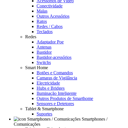
Acessórios de Video
Conectividade
Malas
Outros Acessórios
Ratos
Redes / Cabos
Teclados
Redes
Adaptador Poe
Antenas
Bastidor
Bastidor-acessórios
Switchs
Smart Home
Botões e Comandos
Camaras de Vigilância
Electricidade
Hubs e Bridges
Iluminação Inteligente
Outros Produtos de Smarthome
Sensores e Detetores
Tablet & Smartphone
Suportes
Smartphones /
Comunicações