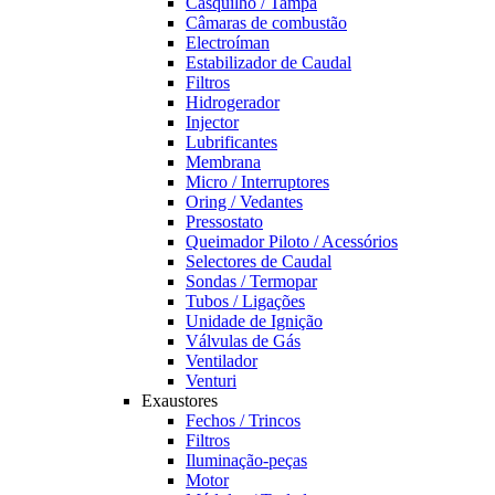
Casquilho / Tampa
Câmaras de combustão
Electroíman
Estabilizador de Caudal
Filtros
Hidrogerador
Injector
Lubrificantes
Membrana
Micro / Interruptores
Oring / Vedantes
Pressostato
Queimador Piloto / Acessórios
Selectores de Caudal
Sondas / Termopar
Tubos / Ligações
Unidade de Ignição
Válvulas de Gás
Ventilador
Venturi
Exaustores
Fechos / Trincos
Filtros
Iluminação-peças
Motor