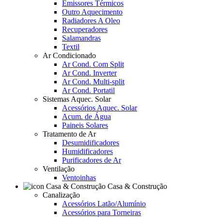
Emissores Térmicos
Outro Aquecimento
Radiadores A Oleo
Recuperadores
Salamandras
Textil
Ar Condicionado
Ar Cond. Com Split
Ar Cond. Inverter
Ar Cond. Multi-split
Ar Cond. Portatil
Sistemas Aquec. Solar
Acessórios Aquec. Solar
Acum. de Água
Paineis Solares
Tratamento de Ar
Desumidificadores
Humidificadores
Purificadores de Ar
Ventilação
Ventoinhas
Casa & Construção
Canalização
Acessórios Latão/Alumínio
Acessórios para Torneiras