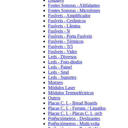
Displays
Fontes Sonoras - Altifalantes
Fontes Sonoras - Microfones
Fusíveis - Amplificador
Fusíveis - Cerâmicos
Fusíveis - Lâmina
Fusíveis - N
Fusíveis - Porta Fusíveis
Fusíveis - Térmicos
Fusíveis - Tr5
Fusíveis - Vidro
Leds - Diversos
Leds - Foto-diodos
Leds - Painel
Leds - Smd
Leds - Suportes
Motores
Módulos Laser
Módulos Termoeléctricos
Outros
Placas C. I. - Bread Boards
Placas C. I. - Ferram. / Liquidos
Placas C. I. - Placas C. I. -pcb
Potênciómetros - Deslizantes
Potênciómetros - Multi-volta