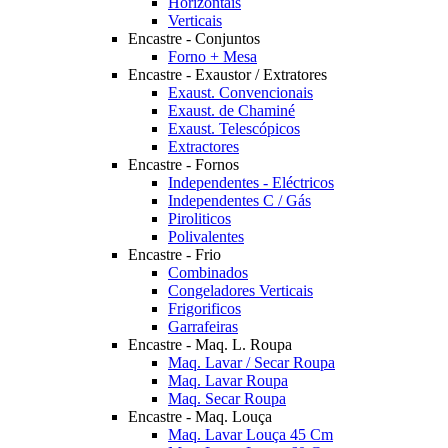
Horizontais
Verticais
Encastre - Conjuntos
Forno + Mesa
Encastre - Exaustor / Extratores
Exaust. Convencionais
Exaust. de Chaminé
Exaust. Telescópicos
Extractores
Encastre - Fornos
Independentes - Eléctricos
Independentes C / Gás
Piroliticos
Polivalentes
Encastre - Frio
Combinados
Congeladores Verticais
Frigorificos
Garrafeiras
Encastre - Maq. L. Roupa
Maq. Lavar / Secar Roupa
Maq. Lavar Roupa
Maq. Secar Roupa
Encastre - Maq. Louça
Maq. Lavar Louça 45 Cm