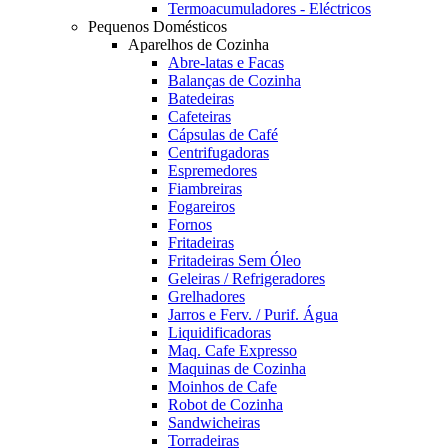
Termoacumuladores - Eléctricos
Pequenos Domésticos
Aparelhos de Cozinha
Abre-latas e Facas
Balanças de Cozinha
Batedeiras
Cafeteiras
Cápsulas de Café
Centrifugadoras
Espremedores
Fiambreiras
Fogareiros
Fornos
Fritadeiras
Fritadeiras Sem Óleo
Geleiras / Refrigeradores
Grelhadores
Jarros e Ferv. / Purif. Água
Liquidificadoras
Maq. Cafe Expresso
Maquinas de Cozinha
Moinhos de Cafe
Robot de Cozinha
Sandwicheiras
Torradeiras