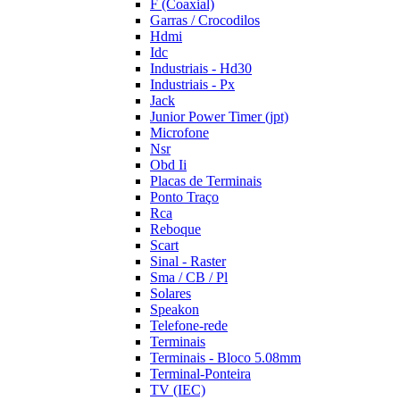
F (Coaxial)
Garras / Crocodilos
Hdmi
Idc
Industriais - Hd30
Industriais - Px
Jack
Junior Power Timer (jpt)
Microfone
Nsr
Obd Ii
Placas de Terminais
Ponto Traço
Rca
Reboque
Scart
Sinal - Raster
Sma / CB / Pl
Solares
Speakon
Telefone-rede
Terminais
Terminais - Bloco 5.08mm
Terminal-Ponteira
TV (IEC)