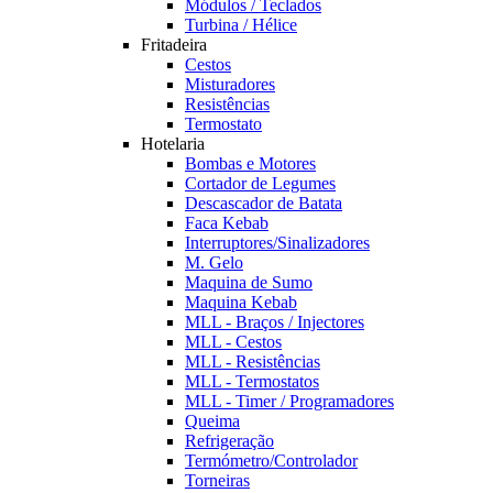
Módulos / Teclados
Turbina / Hélice
Fritadeira
Cestos
Misturadores
Resistências
Termostato
Hotelaria
Bombas e Motores
Cortador de Legumes
Descascador de Batata
Faca Kebab
Interruptores/Sinalizadores
M. Gelo
Maquina de Sumo
Maquina Kebab
MLL - Braços / Injectores
MLL - Cestos
MLL - Resistências
MLL - Termostatos
MLL - Timer / Programadores
Queima
Refrigeração
Termómetro/Controlador
Torneiras