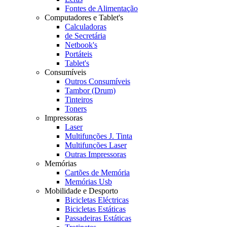
Fontes de Alimentação
Computadores e Tablet's
Calculadoras
de Secretária
Netbook's
Portáteis
Tablet's
Consumíveis
Outros Consumíveis
Tambor (Drum)
Tinteiros
Toners
Impressoras
Laser
Multifunções J. Tinta
Multifunções Laser
Outras Impressoras
Memórias
Cartões de Memória
Memórias Usb
Mobilidade e Desporto
Bicicletas Eléctricas
Bicicletas Estáticas
Passadeiras Estáticas