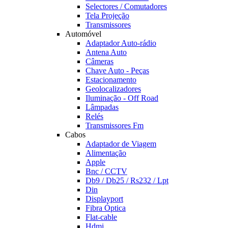
Selectores / Comutadores
Tela Projeção
Transmissores
Automóvel
Adaptador Auto-rádio
Antena Auto
Câmeras
Chave Auto - Peças
Estacionamento
Geolocalizadores
Iluminação - Off Road
Lâmpadas
Relés
Transmissores Fm
Cabos
Adaptador de Viagem
Alimentação
Apple
Bnc / CCTV
Db9 / Db25 / Rs232 / Lpt
Din
Displayport
Fibra Óptica
Flat-cable
Hdmi