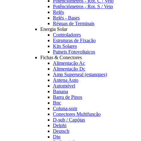
Potênciómetros - Rot. C / Veio
Potênciómetros - Rot. S / Veio
Relés
Relés - Bases
Réguas de Terminais
Energia Solar
Controladores
Estruturas de Fixação
Kits Solares
Paineis Fotovoltaicos
Fichas & Conectores
Alimentação Ac
Alimentação Dc
Amp Superseal (estanques)
Antena Auto
Automóvel
Banana
Barra de Pinos
Bnc
Coluna-som
Conectores Multifunção
D-sub / Capótas
Delphi
Deutsch
Din