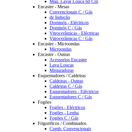
Maq. Lavar Louça 60 Cm
Encastre - Mesas
Convencionais C / Gás
de Indução
Dominós - Eléctricos
Dominós C / Gás
Vitrocerâmicas - Eléctricas
Vitrocerâmicas C / Gás
Encastre - Microondas
Microondas
Encastre - Outras
Acessorios Encastre
Lava Louças
Misturadoras
Esquentadores / Caldeiras
Caldeiras - Outras
Caldeiras C / Gás
Esquentadores - Eléctricos
Esquentadores C / Gás
Fogões
Fogões - Eléctricos
Fogões - Lenha
Fogões C / Gás
Frigorificos / Combinados
Comb. Convencionais