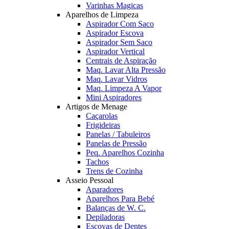
Varinhas Magicas
Aparelhos de Limpeza
Aspirador Com Saco
Aspirador Escova
Aspirador Sem Saco
Aspirador Vertical
Centrais de Aspiração
Maq. Lavar Alta Pressão
Maq. Lavar Vidros
Maq. Limpeza A Vapor
Mini Aspiradores
Artigos de Menage
Caçarolas
Frigideiras
Panelas / Tabuleiros
Panelas de Pressão
Peq. Aparelhos Cozinha
Tachos
Trens de Cozinha
Asseio Pessoal
Aparadores
Aparelhos Para Bebé
Balanças de W. C.
Depiladoras
Escovas de Dentes