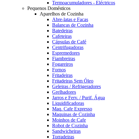
Termoacumuladores - Eléctricos
Pequenos Domésticos
Aparelhos de Cozinha
Abre-latas e Facas
Balanças de Cozinha
Batedeiras
Cafeteiras
Cápsulas de Café
Centrifugadoras
Espremedores
Fiambreiras
Fogareiros
Fornos
Fritadeiras
Fritadeiras Sem Óleo
Geleiras / Refrigeradores
Grelhadores
Jarros e Ferv. / Purif. Água
Liquidificadoras
Maq. Cafe Expresso
Maquinas de Cozinha
Moinhos de Cafe
Robot de Cozinha
Sandwicheiras
Torradeiras