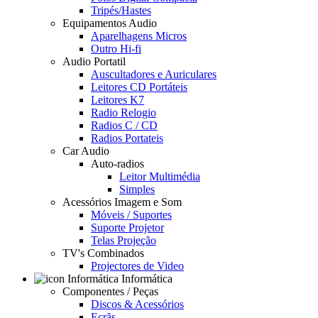
Tripés/Hastes
Equipamentos Audio
Aparelhagens Micros
Outro Hi-fi
Audio Portatil
Auscultadores e Auriculares
Leitores CD Portáteis
Leitores K7
Radio Relogio
Radios C / CD
Radios Portateis
Car Audio
Auto-radios
Leitor Multimédia
Simples
Acessórios Imagem e Som
Móveis / Suportes
Suporte Projetor
Telas Projeção
TV's Combinados
Projectores de Video
Informática
Componentes / Peças
Discos & Acessórios
Ecrãs