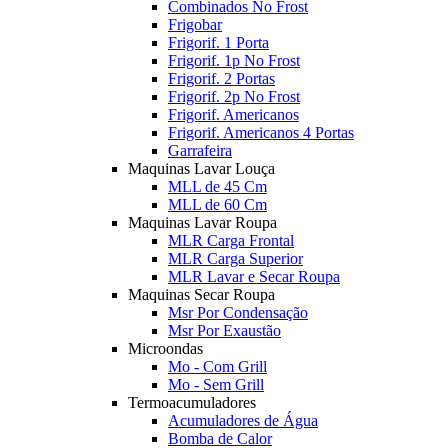
Combinados No Frost
Frigobar
Frigorif. 1 Porta
Frigorif. 1p No Frost
Frigorif. 2 Portas
Frigorif. 2p No Frost
Frigorif. Americanos
Frigorif. Americanos 4 Portas
Garrafeira
Maquinas Lavar Louça
MLL de 45 Cm
MLL de 60 Cm
Maquinas Lavar Roupa
MLR Carga Frontal
MLR Carga Superior
MLR Lavar e Secar Roupa
Maquinas Secar Roupa
Msr Por Condensação
Msr Por Exaustão
Microondas
Mo - Com Grill
Mo - Sem Grill
Termoacumuladores
Acumuladores de Água
Bomba de Calor