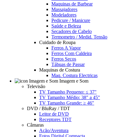
Maquinas de Barbear
Massajadores
Modeladores
Pedicure / Manicure
Saúde e Beleza
Secadores de Cabelo
Termometro / Medid. Tensão
Cuidado de Roupa
Ferros A Vapor
Ferros Com Caldeira
Ferros Secos
Tábuas de Passar
Maquinas de Costura
Maq. Costura Electricas
Imagem e Som
Televisão
TV Tamanho Pequeno: ≤ 37"
TV Tamanho Médio: 38" a 45"
TV Tamanho Grande: ≥ 46"
DVD / BluRay / TDT
Leitor de DVD
Receptores TDT
Câmaras
Ação/Aventura
Fotos Digital Compacta