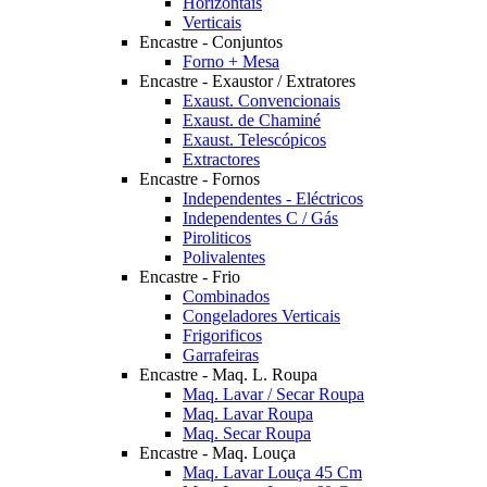
Horizontais
Verticais
Encastre - Conjuntos
Forno + Mesa
Encastre - Exaustor / Extratores
Exaust. Convencionais
Exaust. de Chaminé
Exaust. Telescópicos
Extractores
Encastre - Fornos
Independentes - Eléctricos
Independentes C / Gás
Piroliticos
Polivalentes
Encastre - Frio
Combinados
Congeladores Verticais
Frigorificos
Garrafeiras
Encastre - Maq. L. Roupa
Maq. Lavar / Secar Roupa
Maq. Lavar Roupa
Maq. Secar Roupa
Encastre - Maq. Louça
Maq. Lavar Louça 45 Cm