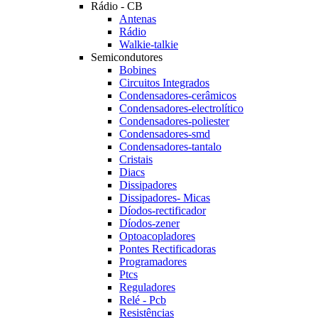
Rádio - CB
Antenas
Rádio
Walkie-talkie
Semicondutores
Bobines
Circuitos Integrados
Condensadores-cerâmicos
Condensadores-electrolítico
Condensadores-poliester
Condensadores-smd
Condensadores-tantalo
Cristais
Diacs
Dissipadores
Dissipadores- Micas
Díodos-rectificador
Díodos-zener
Optoacopladores
Pontes Rectificadoras
Programadores
Ptcs
Reguladores
Relé - Pcb
Resistências