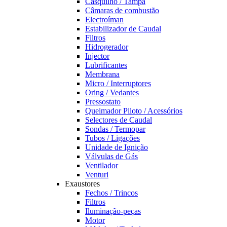
Casquilho / Tampa
Câmaras de combustão
Electroíman
Estabilizador de Caudal
Filtros
Hidrogerador
Injector
Lubrificantes
Membrana
Micro / Interruptores
Oring / Vedantes
Pressostato
Queimador Piloto / Acessórios
Selectores de Caudal
Sondas / Termopar
Tubos / Ligações
Unidade de Ignição
Válvulas de Gás
Ventilador
Venturi
Exaustores
Fechos / Trincos
Filtros
Iluminação-peças
Motor