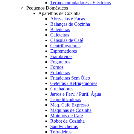
Termoacumuladores - Eléctricos
Pequenos Domésticos
Aparelhos de Cozinha
Abre-latas e Facas
Balanças de Cozinha
Batedeiras
Cafeteiras
Cápsulas de Café
Centrifugadoras
Espremedores
Fiambreiras
Fogareiros
Fornos
Fritadeiras
Fritadeiras Sem Óleo
Geleiras / Refrigeradores
Grelhadores
Jarros e Ferv. / Purif. Água
Liquidificadoras
Maq. Cafe Expresso
Maquinas de Cozinha
Moinhos de Cafe
Robot de Cozinha
Sandwicheiras
Torradeiras