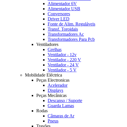
Alimentador 6V
Alimentador USB
Conversores
Driver LED
Fonte de Alim. Reguláveis
Transf. Toroidais
Transformadores Ac
Transformadores Para Pcb
Ventiladores
Grelhas
Ventilador - 12v
Ventilador - 220 V
Ventilador - 24 V
Ventilador - 5 V
Mobilidade Eléctrica
Peças Electronicas
Acelerador
Displays
Peças Mecânicas
Descanso / Suporte
Guarda Lamas
Rodas
Câmaras de Ar
Pneus
Travões