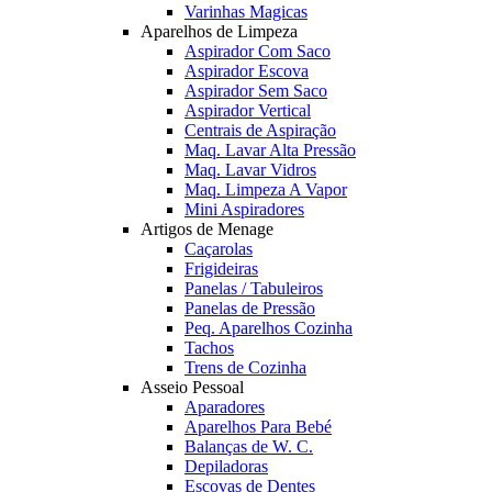
Varinhas Magicas
Aparelhos de Limpeza
Aspirador Com Saco
Aspirador Escova
Aspirador Sem Saco
Aspirador Vertical
Centrais de Aspiração
Maq. Lavar Alta Pressão
Maq. Lavar Vidros
Maq. Limpeza A Vapor
Mini Aspiradores
Artigos de Menage
Caçarolas
Frigideiras
Panelas / Tabuleiros
Panelas de Pressão
Peq. Aparelhos Cozinha
Tachos
Trens de Cozinha
Asseio Pessoal
Aparadores
Aparelhos Para Bebé
Balanças de W. C.
Depiladoras
Escovas de Dentes