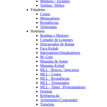
Módulos / Teclados
Turbina / Hélice
Fritadeira
Cestos
Misturadores
Resistências
Termostato
Hotelaria
Bombas e Motores
Cortador de Legumes
Descascador de Batata
Faca Kebab
Interruptores/Sinalizadores
M. Gelo
Maquina de Sumo
Maquina Kebab
MLL - Braços / Injectores
MLL - Cestos
MLL - Resistências
MLL - Termostatos
MLL - Timer / Programadores
Queima
Refrigeração
Termómetro/Controlador
Torneiras