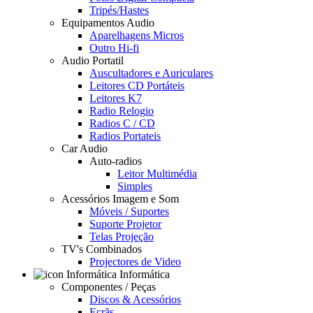
Tripés/Hastes
Equipamentos Audio
Aparelhagens Micros
Outro Hi-fi
Audio Portatil
Auscultadores e Auriculares
Leitores CD Portáteis
Leitores K7
Radio Relogio
Radios C / CD
Radios Portateis
Car Audio
Auto-radios
Leitor Multimédia
Simples
Acessórios Imagem e Som
Móveis / Suportes
Suporte Projetor
Telas Projeção
TV's Combinados
Projectores de Video
Informática
Componentes / Peças
Discos & Acessórios
Ecrãs