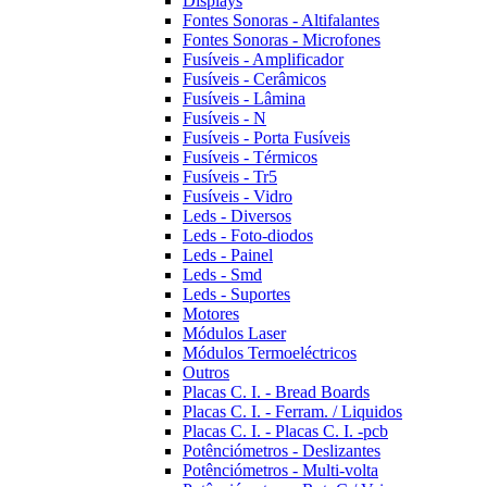
Displays
Fontes Sonoras - Altifalantes
Fontes Sonoras - Microfones
Fusíveis - Amplificador
Fusíveis - Cerâmicos
Fusíveis - Lâmina
Fusíveis - N
Fusíveis - Porta Fusíveis
Fusíveis - Térmicos
Fusíveis - Tr5
Fusíveis - Vidro
Leds - Diversos
Leds - Foto-diodos
Leds - Painel
Leds - Smd
Leds - Suportes
Motores
Módulos Laser
Módulos Termoeléctricos
Outros
Placas C. I. - Bread Boards
Placas C. I. - Ferram. / Liquidos
Placas C. I. - Placas C. I. -pcb
Potênciómetros - Deslizantes
Potênciómetros - Multi-volta