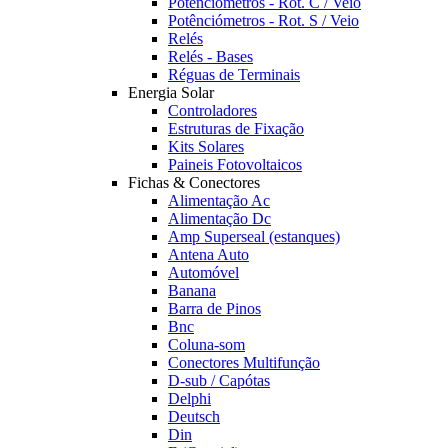
Potênciómetros - Rot. C / Veio
Potênciómetros - Rot. S / Veio
Relés
Relés - Bases
Réguas de Terminais
Energia Solar
Controladores
Estruturas de Fixação
Kits Solares
Paineis Fotovoltaicos
Fichas & Conectores
Alimentação Ac
Alimentação Dc
Amp Superseal (estanques)
Antena Auto
Automóvel
Banana
Barra de Pinos
Bnc
Coluna-som
Conectores Multifunção
D-sub / Capótas
Delphi
Deutsch
Din