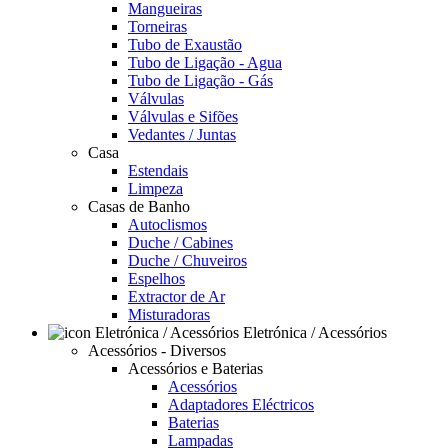
Mangueiras
Torneiras
Tubo de Exaustão
Tubo de Ligação - Agua
Tubo de Ligação - Gás
Válvulas
Válvulas e Sifões
Vedantes / Juntas
Casa
Estendais
Limpeza
Casas de Banho
Autoclismos
Duche / Cabines
Duche / Chuveiros
Espelhos
Extractor de Ar
Misturadoras
Eletrónica / Acessórios
Acessórios - Diversos
Acessórios e Baterias
Acessórios
Adaptadores Eléctricos
Baterias
Lampadas