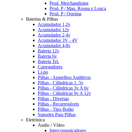
Prod. Merchandising
Prod. P / Maq. Roupa e Louça
Prod. P / Queima
Baterias & Pilhas
Acumulador 1,2v
Acumulador 12v
Acumulador 2,4v
Acumulador 3V - 4V
Acumulador 4,8v
Bateria 12v
Bateria 6v
Bateria Tel.
Carregadores
Li-po
Pilhas - Aparelhos Auditivos
Pilhas - Cilíndricas 1. 5v
Pilhas - Cilíndricas 3v A 6v
Pilhas - Cilíndricas 9v A 12v
Pilhas - Diversas
Pilhas - Recarregáveis
Pilhas - Tipo Botão
Suportes Para Pilhas
Eletrónica
Audio / Vídeo
Intercomunicadores