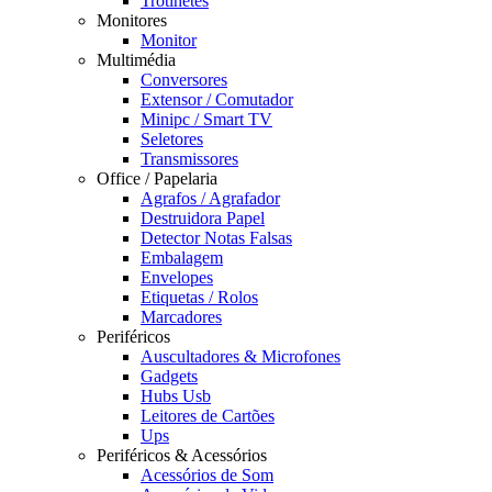
Trotinetes
Monitores
Monitor
Multimédia
Conversores
Extensor / Comutador
Minipc / Smart TV
Seletores
Transmissores
Office / Papelaria
Agrafos / Agrafador
Destruidora Papel
Detector Notas Falsas
Embalagem
Envelopes
Etiquetas / Rolos
Marcadores
Periféricos
Auscultadores & Microfones
Gadgets
Hubs Usb
Leitores de Cartões
Ups
Periféricos & Acessórios
Acessórios de Som