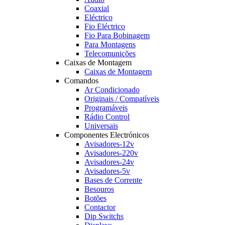
Coaxial
Eléctrico
Fio Eléctrico
Fio Para Bobinagem
Para Montagens
Telecomunições
Caixas de Montagem
Caixas de Montagem
Comandos
Ar Condicionado
Originais / Compatíveis
Programáveis
Rádio Control
Universais
Componentes Electrónicos
Avisadores-12v
Avisadores-220v
Avisadores-24v
Avisadores-5v
Bases de Corrente
Besouros
Botões
Contactor
Dip Switchs