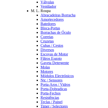
Válvulas
Ventilador
M. L. Roupa
Abraçadeiras Borracha
Amortecedores
Batedores
Bloca-Portas
Borrachas de Óculo
Correias
Cruzetas
Cubas / Cestos
Diversos
Escovas de Motor
Filtros Esgoto
Gaveta Detergente
Molas
Motores
Módulos Electrónicos
Ntc / Sensores
Porta-Aros / Vidros
Porta-Dobradiças
Porta-Fechos
Resistências
Teclas / Painel
Timer / Selectores