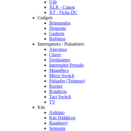
Usb
XLR - Canon
XT - Ficha DC
Gadgets
Brinquedos
Desporto
Gadgets
Relógios
Interruptores / Pulsadores
Alavanca
Chave
Deslizantes
Interruptor Pressão
Magnético
Micro Switch
Pulsador (Teimoso)
Rocker
Rotativos
Tact Switch
TV
Kits
Arduino
Kits Didáticos
Raspberry
Sensores