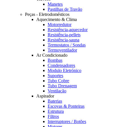
Manetes
Pastilhas de Travão
Peças - Eletrodomésticos
Aquecimento & Clima
Motorredutor
Resistência-aquecedor
Resistência-pellets
Resistência-sauna
Termostatos / Sondas
Termoventilador
Ar Condicionado
Bombas
Condensadores
Modulo Eletrónico
Suportes
Tubo Cobre
Tubo Drenagem
Ventilação
Aspirador
Baterias
Escovas & Ponteiras
Estrutura
Filtros
Interruptores / Botões
Motores