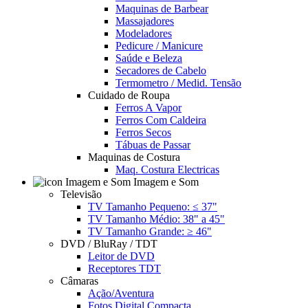
Maquinas de Barbear
Massajadores
Modeladores
Pedicure / Manicure
Saúde e Beleza
Secadores de Cabelo
Termometro / Medid. Tensão
Cuidado de Roupa
Ferros A Vapor
Ferros Com Caldeira
Ferros Secos
Tábuas de Passar
Maquinas de Costura
Maq. Costura Electricas
Imagem e Som
Televisão
TV Tamanho Pequeno: ≤ 37"
TV Tamanho Médio: 38" a 45"
TV Tamanho Grande: ≥ 46"
DVD / BluRay / TDT
Leitor de DVD
Receptores TDT
Câmaras
Ação/Aventura
Fotos Digital Compacta