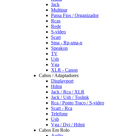
Jack
Multipar
Passa Fios / Organizador
Rcas
Rede
S-vídeo
Scart
Sma - Rp-sma-n
Speakon
TV
Usb
Vga
XLR - Canon
Cabos / Adaptadores
Displayport
Hdmi
Jack / Rca / XLR
Jack / Usb / Toslink
Rca / Ponto Traço / S-video
Scart - Rca
Telefone
Usb
Vga / Dvi / Hdmi
Cabos Em Rolo
Audio