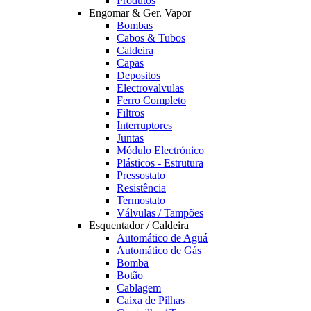
Produtos
Engomar & Ger. Vapor
Bombas
Cabos & Tubos
Caldeira
Capas
Depositos
Electrovalvulas
Ferro Completo
Filtros
Interruptores
Juntas
Módulo Electrónico
Plásticos - Estrutura
Pressostato
Resistência
Termostato
Válvulas / Tampões
Esquentador / Caldeira
Automático de Aguá
Automático de Gás
Bomba
Botão
Cablagem
Caixa de Pilhas