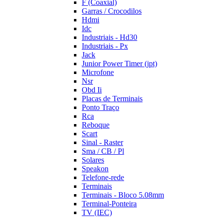
F (Coaxial)
Garras / Crocodilos
Hdmi
Idc
Industriais - Hd30
Industriais - Px
Jack
Junior Power Timer (jpt)
Microfone
Nsr
Obd Ii
Placas de Terminais
Ponto Traço
Rca
Reboque
Scart
Sinal - Raster
Sma / CB / Pl
Solares
Speakon
Telefone-rede
Terminais
Terminais - Bloco 5.08mm
Terminal-Ponteira
TV (IEC)