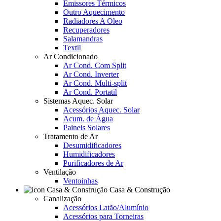
Emissores Térmicos
Outro Aquecimento
Radiadores A Oleo
Recuperadores
Salamandras
Textil
Ar Condicionado
Ar Cond. Com Split
Ar Cond. Inverter
Ar Cond. Multi-split
Ar Cond. Portatil
Sistemas Aquec. Solar
Acessórios Aquec. Solar
Acum. de Água
Paineis Solares
Tratamento de Ar
Desumidificadores
Humidificadores
Purificadores de Ar
Ventilação
Ventoinhas
Casa & Construção
Canalização
Acessórios Latão/Alumínio
Acessórios para Torneiras