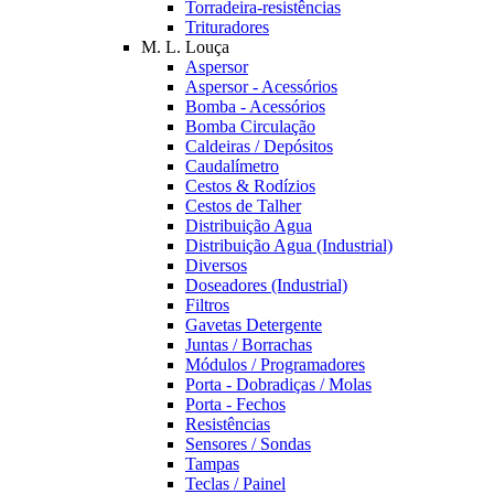
Torradeira-resistências
Trituradores
M. L. Louça
Aspersor
Aspersor - Acessórios
Bomba - Acessórios
Bomba Circulação
Caldeiras / Depósitos
Caudalímetro
Cestos & Rodízios
Cestos de Talher
Distribuição Agua
Distribuição Agua (Industrial)
Diversos
Doseadores (Industrial)
Filtros
Gavetas Detergente
Juntas / Borrachas
Módulos / Programadores
Porta - Dobradiças / Molas
Porta - Fechos
Resistências
Sensores / Sondas
Tampas
Teclas / Painel