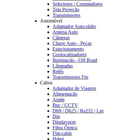
Selectores / Comutadores
Tela Projeção
Transmissores
Automóvel
Adaptador Auto-rádio
Antena Auto
Câmeras
Chave Auto - Peças
Estacionamento
Geolocalizadores
Iluminação - Off Road
Lâmpadas
Relés
Transmissores Fm
Cabos
Adaptador de Viagem
Alimentação
Apple
Bnc / CCTV
Db9 / Db25 / Rs232 / Lpt
Din
Displayport
Fibra Óptica
Flat-cable
Hdmi