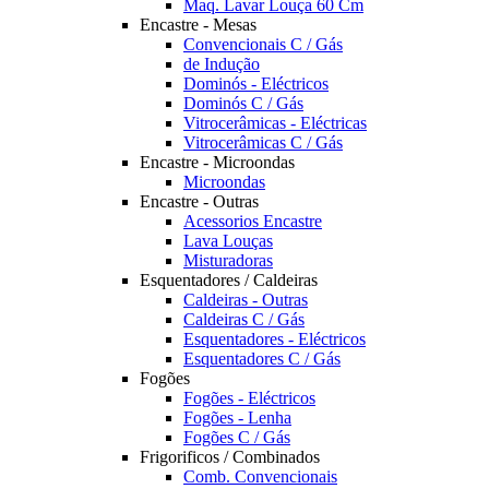
Maq. Lavar Louça 60 Cm
Encastre - Mesas
Convencionais C / Gás
de Indução
Dominós - Eléctricos
Dominós C / Gás
Vitrocerâmicas - Eléctricas
Vitrocerâmicas C / Gás
Encastre - Microondas
Microondas
Encastre - Outras
Acessorios Encastre
Lava Louças
Misturadoras
Esquentadores / Caldeiras
Caldeiras - Outras
Caldeiras C / Gás
Esquentadores - Eléctricos
Esquentadores C / Gás
Fogões
Fogões - Eléctricos
Fogões - Lenha
Fogões C / Gás
Frigorificos / Combinados
Comb. Convencionais