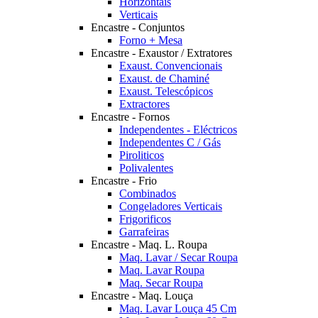
Horizontais
Verticais
Encastre - Conjuntos
Forno + Mesa
Encastre - Exaustor / Extratores
Exaust. Convencionais
Exaust. de Chaminé
Exaust. Telescópicos
Extractores
Encastre - Fornos
Independentes - Eléctricos
Independentes C / Gás
Piroliticos
Polivalentes
Encastre - Frio
Combinados
Congeladores Verticais
Frigorificos
Garrafeiras
Encastre - Maq. L. Roupa
Maq. Lavar / Secar Roupa
Maq. Lavar Roupa
Maq. Secar Roupa
Encastre - Maq. Louça
Maq. Lavar Louça 45 Cm