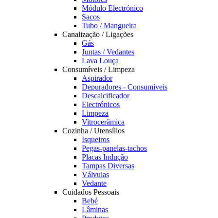
Módulo Electrónico
Sacos
Tubo / Mangueira
Canalização / Ligações
Gás
Juntas / Vedantes
Lava Louça
Consumíveis / Limpeza
Aspirador
Depuradores - Consumíveis
Descalcificador
Electrónicos
Limpeza
Vitrocerâmica
Cozinha / Utensílios
Isqueiros
Pegas-panelas-tachos
Placas Indução
Tampas Diversas
Válvulas
Vedante
Cuidados Pessoais
Bebé
Lâminas