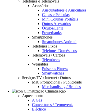
Telefones e Telemóveis
Acessórios
Auscultadores e Auriculares
Capas e Películas
Mini Colunas Portáteis
Outros Acessórios
Óculos/Lente
Powerbanks
Smartphones
Smartphones Android
Telefones Fixos
Telefones Domésticos
Telemóveis / Cartões
Telemóveis
Wearables
Pulseiras Fitness
Smartwatches
Serviços TV / Internet / Outros
Mat. Promocional / Publicidade
Merchandising / Brindes
Climatização
Aquecimento
A Gás
Convectores / Termovent.
Eléctrico