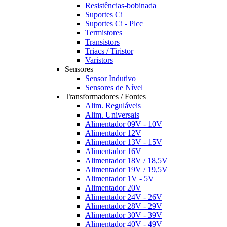
Resistências-bobinada
Suportes Ci
Suportes Ci - Plcc
Termistores
Transistors
Triacs / Tiristor
Varistors
Sensores
Sensor Indutivo
Sensores de Nível
Transformadores / Fontes
Alim. Reguláveis
Alim. Universais
Alimentador 09V - 10V
Alimentador 12V
Alimentador 13V - 15V
Alimentador 16V
Alimentador 18V / 18,5V
Alimentador 19V / 19,5V
Alimentador 1V - 5V
Alimentador 20V
Alimentador 24V - 26V
Alimentador 28V - 29V
Alimentador 30V - 39V
Alimentador 40V - 49V