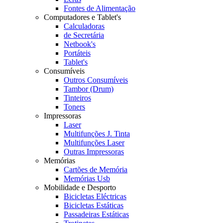
Fontes de Alimentação
Computadores e Tablet's
Calculadoras
de Secretária
Netbook's
Portáteis
Tablet's
Consumíveis
Outros Consumíveis
Tambor (Drum)
Tinteiros
Toners
Impressoras
Laser
Multifunções J. Tinta
Multifunções Laser
Outras Impressoras
Memórias
Cartões de Memória
Memórias Usb
Mobilidade e Desporto
Bicicletas Eléctricas
Bicicletas Estáticas
Passadeiras Estáticas