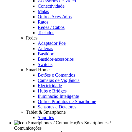
Acessórios de Video
Conectividade
Malas
Outros Acessórios
Ratos
Redes / Cabos
Teclados
Redes
Adaptador Poe
Antenas
Bastidor
Bastidor-acessórios
Switchs
Smart Home
Botões e Comandos
Camaras de Vigilância
Electricidade
Hubs e Bridges
Iluminação Inteligente
Outros Produtos de Smarthome
Sensores e Detetores
Tablet & Smartphone
Suportes
Smartphones /
Comunicações