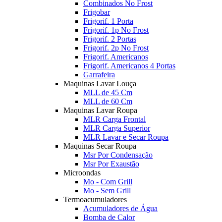
Combinados No Frost
Frigobar
Frigorif. 1 Porta
Frigorif. 1p No Frost
Frigorif. 2 Portas
Frigorif. 2p No Frost
Frigorif. Americanos
Frigorif. Americanos 4 Portas
Garrafeira
Maquinas Lavar Louça
MLL de 45 Cm
MLL de 60 Cm
Maquinas Lavar Roupa
MLR Carga Frontal
MLR Carga Superior
MLR Lavar e Secar Roupa
Maquinas Secar Roupa
Msr Por Condensação
Msr Por Exaustão
Microondas
Mo - Com Grill
Mo - Sem Grill
Termoacumuladores
Acumuladores de Água
Bomba de Calor