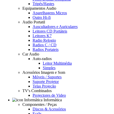
Tripés/Hastes
Equipamentos Audio
Aparelhagens Micros
Outro Hi-fi
Audio Portatil
Auscultadores e Auriculares
Leitores CD Portáteis
Leitores K7
Radio Relogio
Radios C / CD
Radios Portateis
Car Audio
Auto-radios
Leitor Multimédia
Simples
Acessórios Imagem e Som
Móveis / Suportes
Suporte Projetor
Telas Projeção
TV's Combinados
Projectores de Video
Informática
Componentes / Peças
Discos & Acessórios
Ecrãs