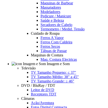
Maquinas de Barbear
Massajadores
Modeladores
Pedicure / Manicure
Saúde e Beleza
Secadores de Cabelo
Termometro / Medid. Tensão
Cuidado de Roupa
Ferros A Vapor
Ferros Com Caldeira
Ferros Secos
Tábuas de Passar
Maquinas de Costura
Maq. Costura Electricas
Imagem e Som
Televisão
TV Tamanho Pequeno: ≤ 37"
TV Tamanho Médio: 38" a 45"
TV Tamanho Grande: ≥ 46"
DVD / BluRay / TDT
Leitor de DVD
Receptores TDT
Câmaras
Ação/Aventura
Fotos Digital Compacta