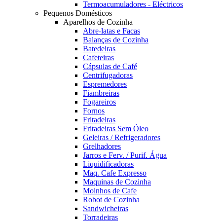
Termoacumuladores - Eléctricos
Pequenos Domésticos
Aparelhos de Cozinha
Abre-latas e Facas
Balanças de Cozinha
Batedeiras
Cafeteiras
Cápsulas de Café
Centrifugadoras
Espremedores
Fiambreiras
Fogareiros
Fornos
Fritadeiras
Fritadeiras Sem Óleo
Geleiras / Refrigeradores
Grelhadores
Jarros e Ferv. / Purif. Água
Liquidificadoras
Maq. Cafe Expresso
Maquinas de Cozinha
Moinhos de Cafe
Robot de Cozinha
Sandwicheiras
Torradeiras