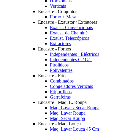
Horizontais
Verticais
Encastre - Conjuntos
Forno + Mesa
Encastre - Exaustor / Extratores
Exaust. Convencionais
Exaust. de Chaminé
Exaust. Telescópicos
Extractores
Encastre - Fornos
Independentes - Eléctricos
Independentes C / Gás
Piroliticos
Polivalentes
Encastre - Frio
Combinados
Congeladores Verticais
Frigorificos
Garrafeiras
Encastre - Maq. L. Roupa
Maq. Lavar / Secar Roupa
Maq. Lavar Roupa
Maq. Secar Roupa
Encastre - Maq. Louça
Maq. Lavar Louça 45 Cm