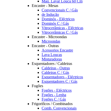
Maq. Lavar Louça 60 Cm
Encastre - Mesas
Convencionais C / Gás
de Indução
Dominós - Eléctricos
Dominós C / Gás
Vitrocerâmicas - Eléctricas
Vitrocerâmicas C / Gás
Encastre - Microondas
Microondas
Encastre - Outras
Acessorios Encastre
Lava Louças
Misturadoras
Esquentadores / Caldeiras
Caldeiras - Outras
Caldeiras C / Gás
Esquentadores - Eléctricos
Esquentadores C / Gás
Fogões
Fogões - Eléctricos
Fogões - Lenha
Fogões C / Gás
Frigorificos / Combinados
Comb. Convencionais