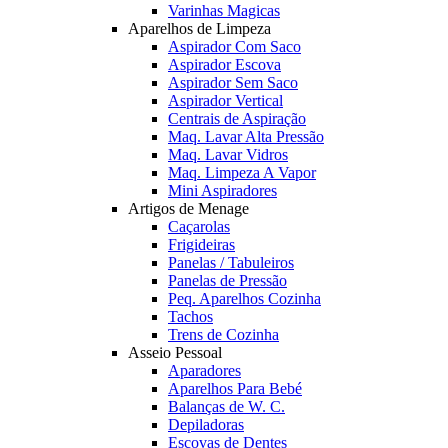
Varinhas Magicas
Aparelhos de Limpeza
Aspirador Com Saco
Aspirador Escova
Aspirador Sem Saco
Aspirador Vertical
Centrais de Aspiração
Maq. Lavar Alta Pressão
Maq. Lavar Vidros
Maq. Limpeza A Vapor
Mini Aspiradores
Artigos de Menage
Caçarolas
Frigideiras
Panelas / Tabuleiros
Panelas de Pressão
Peq. Aparelhos Cozinha
Tachos
Trens de Cozinha
Asseio Pessoal
Aparadores
Aparelhos Para Bebé
Balanças de W. C.
Depiladoras
Escovas de Dentes