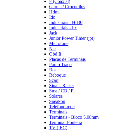
F (Coaxial)
Garras / Crocodilos
Hdmi
Idc
Industriais - Hd30
Industriais - Px
Jack
Junior Power Timer (jpt)
Microfone
Nsr
Obd Ii
Placas de Terminais
Ponto Traço
Rca
Reboque
Scart
Sinal - Raster
Sma / CB / Pl
Solares
Speakon
Telefone-rede
Terminais
Terminais - Bloco 5.08mm
Terminal-Ponteira
TV (IEC)