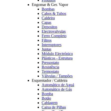
Produtos
Engomar & Ger. Vapor
Bombas
Cabos & Tubos
Caldeira
Capas
Depositos
Electrovalvulas
Ferro Completo
Filtros
Interruptores
Juntas
Módulo Electrónico
Plásticos - Estrutura
Pressostato
Resistência
Termostato
Válvulas / Tampões
Esquentador / Caldeira
Automático de Aguá
Automático de Gás
Bomba
Botão
Cablagem
Caixa de Pilhas