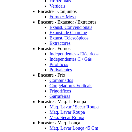
Horizontais
Verticais
Encastre - Conjuntos
Forno + Mesa
Encastre - Exaustor / Extratores
Exaust. Convencionais
Exaust. de Chaminé
Exaust. Telescópicos
Extractores
Encastre - Fornos
Independentes - Eléctricos
Independentes C / Gás
Piroliticos
Polivalentes
Encastre - Frio
Combinados
Congeladores Verticais
Frigorificos
Garrafeiras
Encastre - Maq. L. Roupa
Maq. Lavar / Secar Roupa
Maq. Lavar Roupa
Maq. Secar Roupa
Encastre - Maq. Louça
Maq. Lavar Louça 45 Cm