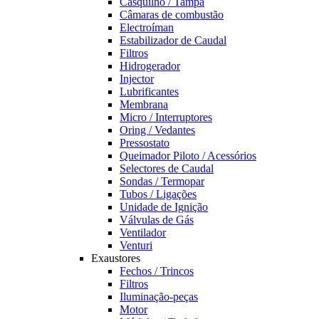
Casquilho / Tampa
Câmaras de combustão
Electroíman
Estabilizador de Caudal
Filtros
Hidrogerador
Injector
Lubrificantes
Membrana
Micro / Interruptores
Oring / Vedantes
Pressostato
Queimador Piloto / Acessórios
Selectores de Caudal
Sondas / Termopar
Tubos / Ligações
Unidade de Ignição
Válvulas de Gás
Ventilador
Venturi
Exaustores
Fechos / Trincos
Filtros
Iluminação-peças
Motor