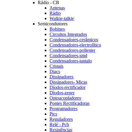
Rádio - CB
Antenas
Rádio
Walkie-talkie
Semicondutores
Bobines
Circuitos Integrados
Condensadores-cerâmicos
Condensadores-electrolítico
Condensadores-poliester
Condensadores-smd
Condensadores-tantalo
Cristais
Diacs
Dissipadores
Dissipadores- Micas
Díodos-rectificador
Díodos-zener
Optoacopladores
Pontes Rectificadoras
Programadores
Ptcs
Reguladores
Relé - Pcb
Resistências