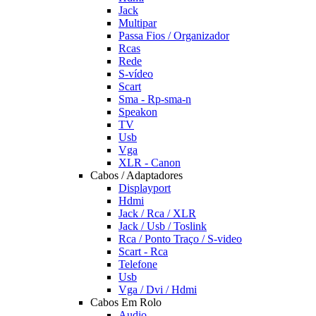
Jack
Multipar
Passa Fios / Organizador
Rcas
Rede
S-vídeo
Scart
Sma - Rp-sma-n
Speakon
TV
Usb
Vga
XLR - Canon
Cabos / Adaptadores
Displayport
Hdmi
Jack / Rca / XLR
Jack / Usb / Toslink
Rca / Ponto Traço / S-video
Scart - Rca
Telefone
Usb
Vga / Dvi / Hdmi
Cabos Em Rolo
Audio