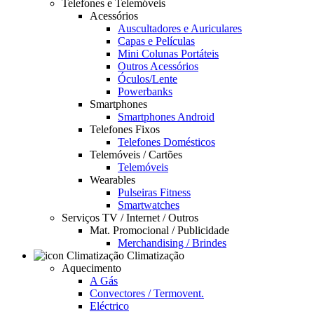
Telefones e Telemóveis
Acessórios
Auscultadores e Auriculares
Capas e Películas
Mini Colunas Portáteis
Outros Acessórios
Óculos/Lente
Powerbanks
Smartphones
Smartphones Android
Telefones Fixos
Telefones Domésticos
Telemóveis / Cartões
Telemóveis
Wearables
Pulseiras Fitness
Smartwatches
Serviços TV / Internet / Outros
Mat. Promocional / Publicidade
Merchandising / Brindes
Climatização
Aquecimento
A Gás
Convectores / Termovent.
Eléctrico