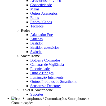
Acessórios de Video
Conectividade
Malas
Outros Acessórios
Ratos
Redes / Cabos
Teclados
Redes
Adaptador Poe
Antenas
Bastidor
Bastidor-acessórios
Switchs
Smart Home
Botões e Comandos
Camaras de Vigilância
Electricidade
Hubs e Bridges
Iluminação Inteligente
Outros Produtos de Smarthome
Sensores e Detetores
Tablet & Smartphone
Suportes
Smartphones /
Comunicações