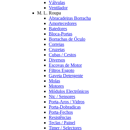
Válvulas
Ventilador
M. L. Roupa
Abraçadeiras Borracha
Amortecedores
Batedores
Bloca-Portas
Borrachas de Óculo
Correias
Cruzetas
Cubas / Cestos
Diversos
Escovas de Motor
Filtros Esgoto
Gaveta Detergente
Molas
Motores
Módulos Electrónicos
Ntc / Sensores
Porta-Aros / Vidros
Porta-Dobradiças
Porta-Fechos
Resistências
Teclas / Painel
Timer / Selectores