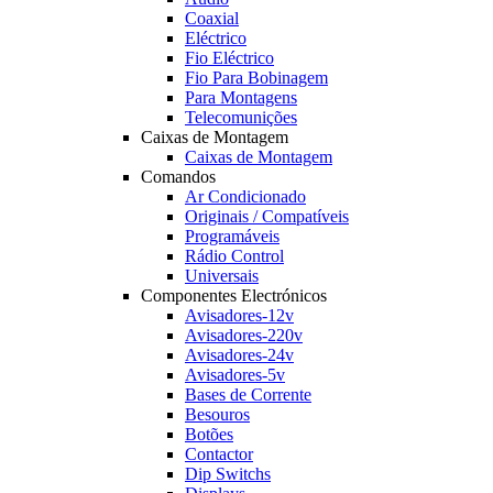
Coaxial
Eléctrico
Fio Eléctrico
Fio Para Bobinagem
Para Montagens
Telecomunições
Caixas de Montagem
Caixas de Montagem
Comandos
Ar Condicionado
Originais / Compatíveis
Programáveis
Rádio Control
Universais
Componentes Electrónicos
Avisadores-12v
Avisadores-220v
Avisadores-24v
Avisadores-5v
Bases de Corrente
Besouros
Botões
Contactor
Dip Switchs