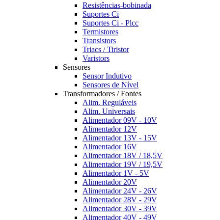
Resistências-bobinada
Suportes Ci
Suportes Ci - Plcc
Termistores
Transistors
Triacs / Tiristor
Varistors
Sensores
Sensor Indutivo
Sensores de Nível
Transformadores / Fontes
Alim. Reguláveis
Alim. Universais
Alimentador 09V - 10V
Alimentador 12V
Alimentador 13V - 15V
Alimentador 16V
Alimentador 18V / 18,5V
Alimentador 19V / 19,5V
Alimentador 1V - 5V
Alimentador 20V
Alimentador 24V - 26V
Alimentador 28V - 29V
Alimentador 30V - 39V
Alimentador 40V - 49V