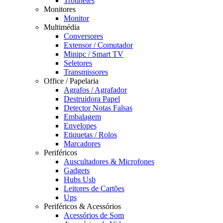
Trotinetes
Monitores
Monitor
Multimédia
Conversores
Extensor / Comutador
Minipc / Smart TV
Seletores
Transmissores
Office / Papelaria
Agrafos / Agrafador
Destruidora Papel
Detector Notas Falsas
Embalagem
Envelopes
Etiquetas / Rolos
Marcadores
Periféricos
Auscultadores & Microfones
Gadgets
Hubs Usb
Leitores de Cartões
Ups
Periféricos & Acessórios
Acessórios de Som