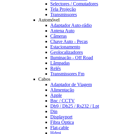
Selectores / Comutadores
Tela Projeção
Transmissores
Automóvel
Adaptador Auto-rádio
Antena Auto
Câmeras
Chave Auto - Peças
Estacionamento
Geolocalizadores
Iluminação - Off Road
Lâmpadas
Relés
Transmissores Fm
Cabos
Adaptador de Viagem
Alimentação
Apple
Bnc / CCTV
Db9 / Db25 / Rs232 / Lpt
Din
Displayport
Fibra Óptica
Flat-cable
Hdmi