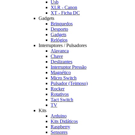
Usb
XLR - Canon
XT - Ficha DC
Gadgets
Brinquedos
Desporto
Gadgets
Relógios
Interruptores / Pulsadores
Alavanca
Chave
Deslizantes
Interruptor Pressão
Magnético
Micro Switch
Pulsador (Teimoso)
Rocker
Rotativos
Tact Switch
TV
Kits
Arduino
Kits Didáticos
Raspberry
Sensores