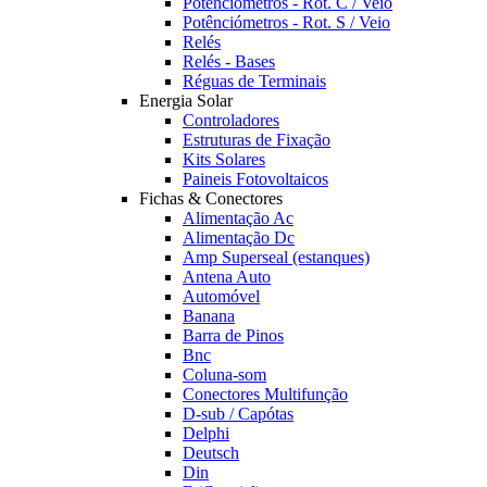
Potênciómetros - Rot. C / Veio
Potênciómetros - Rot. S / Veio
Relés
Relés - Bases
Réguas de Terminais
Energia Solar
Controladores
Estruturas de Fixação
Kits Solares
Paineis Fotovoltaicos
Fichas & Conectores
Alimentação Ac
Alimentação Dc
Amp Superseal (estanques)
Antena Auto
Automóvel
Banana
Barra de Pinos
Bnc
Coluna-som
Conectores Multifunção
D-sub / Capótas
Delphi
Deutsch
Din