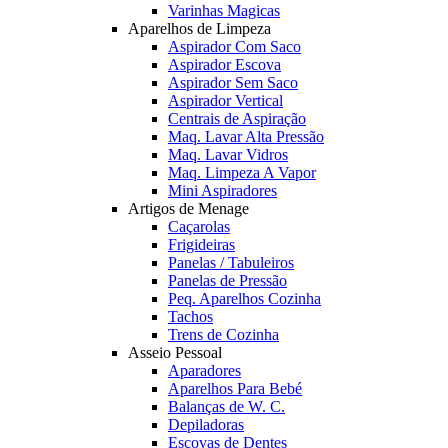
Varinhas Magicas
Aparelhos de Limpeza
Aspirador Com Saco
Aspirador Escova
Aspirador Sem Saco
Aspirador Vertical
Centrais de Aspiração
Maq. Lavar Alta Pressão
Maq. Lavar Vidros
Maq. Limpeza A Vapor
Mini Aspiradores
Artigos de Menage
Caçarolas
Frigideiras
Panelas / Tabuleiros
Panelas de Pressão
Peq. Aparelhos Cozinha
Tachos
Trens de Cozinha
Asseio Pessoal
Aparadores
Aparelhos Para Bebé
Balanças de W. C.
Depiladoras
Escovas de Dentes