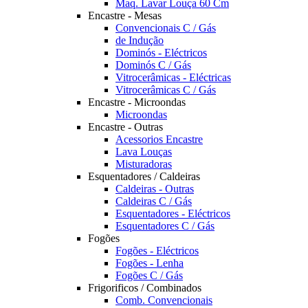
Maq. Lavar Louça 60 Cm
Encastre - Mesas
Convencionais C / Gás
de Indução
Dominós - Eléctricos
Dominós C / Gás
Vitrocerâmicas - Eléctricas
Vitrocerâmicas C / Gás
Encastre - Microondas
Microondas
Encastre - Outras
Acessorios Encastre
Lava Louças
Misturadoras
Esquentadores / Caldeiras
Caldeiras - Outras
Caldeiras C / Gás
Esquentadores - Eléctricos
Esquentadores C / Gás
Fogões
Fogões - Eléctricos
Fogões - Lenha
Fogões C / Gás
Frigorificos / Combinados
Comb. Convencionais