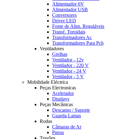
Alimentador 6V
Alimentador USB
Conversores
Driver LED
Fonte de Alim. Reguláveis
Transf. Toroidais
Transformadores Ac
Transformadores Para Pcb
Ventiladores
Grelhas
Ventilador - 12v
Ventilador - 220 V
Ventilador - 24 V
Ventilador - 5 V
Mobilidade Eléctrica
Peças Electronicas
Acelerador
Displays
Peças Mecânicas
Descanso / Suporte
Guarda Lamas
Rodas
Câmaras de Ar
Pneus
Travões