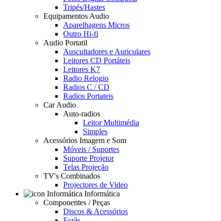
Tripés/Hastes
Equipamentos Audio
Aparelhagens Micros
Outro Hi-fi
Audio Portatil
Auscultadores e Auriculares
Leitores CD Portáteis
Leitores K7
Radio Relogio
Radios C / CD
Radios Portateis
Car Audio
Auto-radios
Leitor Multimédia
Simples
Acessórios Imagem e Som
Móveis / Suportes
Suporte Projetor
Telas Projeção
TV's Combinados
Projectores de Video
Informática
Componentes / Peças
Discos & Acessórios
Ecrãs