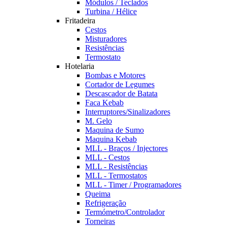
Módulos / Teclados
Turbina / Hélice
Fritadeira
Cestos
Misturadores
Resistências
Termostato
Hotelaria
Bombas e Motores
Cortador de Legumes
Descascador de Batata
Faca Kebab
Interruptores/Sinalizadores
M. Gelo
Maquina de Sumo
Maquina Kebab
MLL - Braços / Injectores
MLL - Cestos
MLL - Resistências
MLL - Termostatos
MLL - Timer / Programadores
Queima
Refrigeração
Termómetro/Controlador
Torneiras