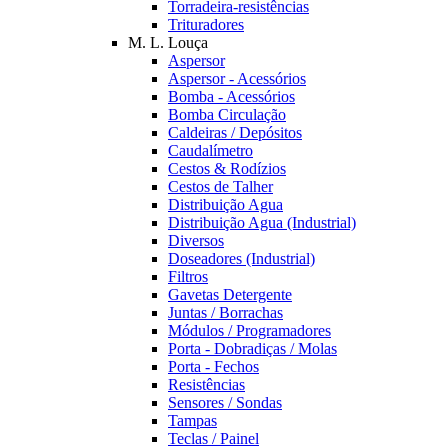
Torradeira-resistências
Trituradores
M. L. Louça
Aspersor
Aspersor - Acessórios
Bomba - Acessórios
Bomba Circulação
Caldeiras / Depósitos
Caudalímetro
Cestos & Rodízios
Cestos de Talher
Distribuição Agua
Distribuição Agua (Industrial)
Diversos
Doseadores (Industrial)
Filtros
Gavetas Detergente
Juntas / Borrachas
Módulos / Programadores
Porta - Dobradiças / Molas
Porta - Fechos
Resistências
Sensores / Sondas
Tampas
Teclas / Painel