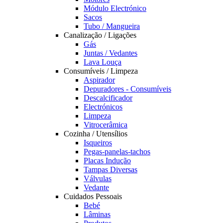
Módulo Electrónico
Sacos
Tubo / Mangueira
Canalização / Ligações
Gás
Juntas / Vedantes
Lava Louça
Consumíveis / Limpeza
Aspirador
Depuradores - Consumíveis
Descalcificador
Electrónicos
Limpeza
Vitrocerâmica
Cozinha / Utensílios
Isqueiros
Pegas-panelas-tachos
Placas Indução
Tampas Diversas
Válvulas
Vedante
Cuidados Pessoais
Bebé
Lâminas