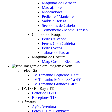
Maquinas de Barbear
Massajadores
Modeladores
Pedicure / Manicure
Saúde e Beleza
Secadores de Cabelo
Termometro / Medid. Tensão
Cuidado de Roupa
Ferros A Vapor
Ferros Com Caldeira
Ferros Secos
Tábuas de Passar
Maquinas de Costura
Maq. Costura Electricas
Imagem e Som
Televisão
TV Tamanho Pequeno: ≤ 37"
TV Tamanho Médio: 38" a 45"
TV Tamanho Grande: ≥ 46"
DVD / BluRay / TDT
Leitor de DVD
Receptores TDT
Câmaras
Ação/Aventura
Fotos Digital Compacta