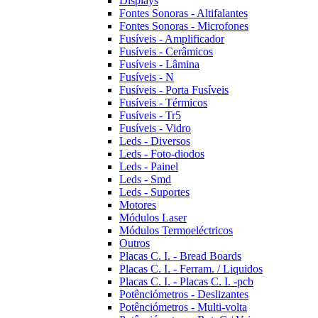
Displays
Fontes Sonoras - Altifalantes
Fontes Sonoras - Microfones
Fusíveis - Amplificador
Fusíveis - Cerâmicos
Fusíveis - Lâmina
Fusíveis - N
Fusíveis - Porta Fusíveis
Fusíveis - Térmicos
Fusíveis - Tr5
Fusíveis - Vidro
Leds - Diversos
Leds - Foto-diodos
Leds - Painel
Leds - Smd
Leds - Suportes
Motores
Módulos Laser
Módulos Termoeléctricos
Outros
Placas C. I. - Bread Boards
Placas C. I. - Ferram. / Liquidos
Placas C. I. - Placas C. I. -pcb
Potênciómetros - Deslizantes
Potênciómetros - Multi-volta