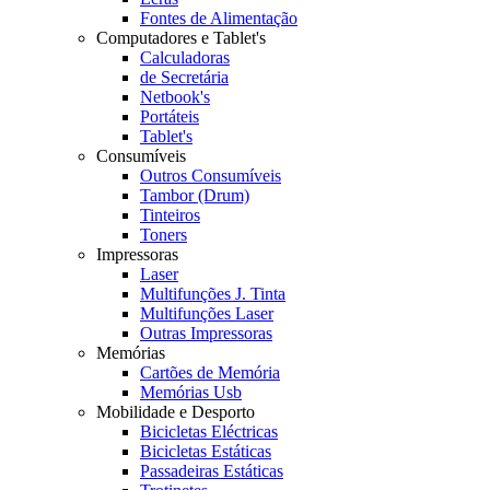
Fontes de Alimentação
Computadores e Tablet's
Calculadoras
de Secretária
Netbook's
Portáteis
Tablet's
Consumíveis
Outros Consumíveis
Tambor (Drum)
Tinteiros
Toners
Impressoras
Laser
Multifunções J. Tinta
Multifunções Laser
Outras Impressoras
Memórias
Cartões de Memória
Memórias Usb
Mobilidade e Desporto
Bicicletas Eléctricas
Bicicletas Estáticas
Passadeiras Estáticas