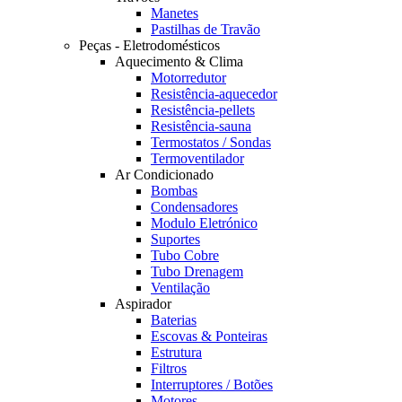
Manetes
Pastilhas de Travão
Peças - Eletrodomésticos
Aquecimento & Clima
Motorredutor
Resistência-aquecedor
Resistência-pellets
Resistência-sauna
Termostatos / Sondas
Termoventilador
Ar Condicionado
Bombas
Condensadores
Modulo Eletrónico
Suportes
Tubo Cobre
Tubo Drenagem
Ventilação
Aspirador
Baterias
Escovas & Ponteiras
Estrutura
Filtros
Interruptores / Botões
Motores