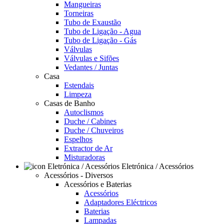
Mangueiras
Torneiras
Tubo de Exaustão
Tubo de Ligação - Agua
Tubo de Ligação - Gás
Válvulas
Válvulas e Sifões
Vedantes / Juntas
Casa
Estendais
Limpeza
Casas de Banho
Autoclismos
Duche / Cabines
Duche / Chuveiros
Espelhos
Extractor de Ar
Misturadoras
Eletrónica / Acessórios
Acessórios - Diversos
Acessórios e Baterias
Acessórios
Adaptadores Eléctricos
Baterias
Lampadas