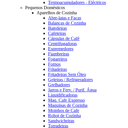
Termoacumuladores - Eléctricos
Pequenos Domésticos
Aparelhos de Cozinha
Abre-latas e Facas
Balanças de Cozinha
Batedeiras
Cafeteiras
Cápsulas de Café
Centrifugadoras
Espremedores
Fiambreiras
Fogareiros
Fornos
Fritadeiras
Fritadeiras Sem Óleo
Geleiras / Refrigeradores
Grelhadores
Jarros e Ferv. / Purif. Água
Liquidificadoras
Maq. Cafe Expresso
Maquinas de Cozinha
Moinhos de Cafe
Robot de Cozinha
Sandwicheiras
Torradeiras