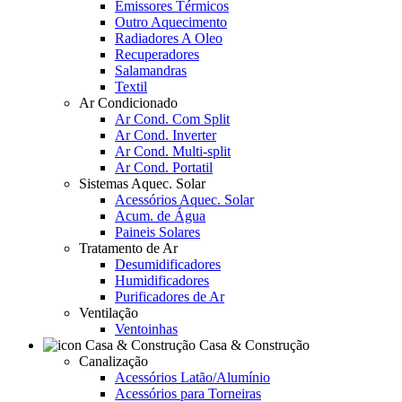
Emissores Térmicos
Outro Aquecimento
Radiadores A Oleo
Recuperadores
Salamandras
Textil
Ar Condicionado
Ar Cond. Com Split
Ar Cond. Inverter
Ar Cond. Multi-split
Ar Cond. Portatil
Sistemas Aquec. Solar
Acessórios Aquec. Solar
Acum. de Água
Paineis Solares
Tratamento de Ar
Desumidificadores
Humidificadores
Purificadores de Ar
Ventilação
Ventoinhas
Casa & Construção
Canalização
Acessórios Latão/Alumínio
Acessórios para Torneiras