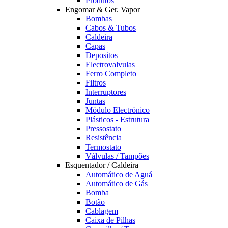
Produtos
Engomar & Ger. Vapor
Bombas
Cabos & Tubos
Caldeira
Capas
Depositos
Electrovalvulas
Ferro Completo
Filtros
Interruptores
Juntas
Módulo Electrónico
Plásticos - Estrutura
Pressostato
Resistência
Termostato
Válvulas / Tampões
Esquentador / Caldeira
Automático de Aguá
Automático de Gás
Bomba
Botão
Cablagem
Caixa de Pilhas