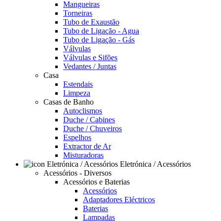
Mangueiras
Torneiras
Tubo de Exaustão
Tubo de Ligação - Agua
Tubo de Ligação - Gás
Válvulas
Válvulas e Sifões
Vedantes / Juntas
Casa
Estendais
Limpeza
Casas de Banho
Autoclismos
Duche / Cabines
Duche / Chuveiros
Espelhos
Extractor de Ar
Misturadoras
Eletrónica / Acessórios
Acessórios - Diversos
Acessórios e Baterias
Acessórios
Adaptadores Eléctricos
Baterias
Lampadas