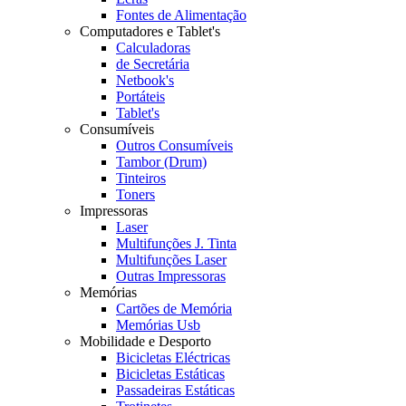
Fontes de Alimentação
Computadores e Tablet's
Calculadoras
de Secretária
Netbook's
Portáteis
Tablet's
Consumíveis
Outros Consumíveis
Tambor (Drum)
Tinteiros
Toners
Impressoras
Laser
Multifunções J. Tinta
Multifunções Laser
Outras Impressoras
Memórias
Cartões de Memória
Memórias Usb
Mobilidade e Desporto
Bicicletas Eléctricas
Bicicletas Estáticas
Passadeiras Estáticas