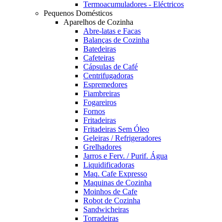
Termoacumuladores - Eléctricos
Pequenos Domésticos
Aparelhos de Cozinha
Abre-latas e Facas
Balanças de Cozinha
Batedeiras
Cafeteiras
Cápsulas de Café
Centrifugadoras
Espremedores
Fiambreiras
Fogareiros
Fornos
Fritadeiras
Fritadeiras Sem Óleo
Geleiras / Refrigeradores
Grelhadores
Jarros e Ferv. / Purif. Água
Liquidificadoras
Maq. Cafe Expresso
Maquinas de Cozinha
Moinhos de Cafe
Robot de Cozinha
Sandwicheiras
Torradeiras