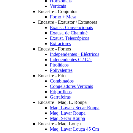
Horizontais
Verticais
Encastre - Conjuntos
Forno + Mesa
Encastre - Exaustor / Extratores
Exaust. Convencionais
Exaust. de Chaminé
Exaust. Telescópicos
Extractores
Encastre - Fornos
Independentes - Eléctricos
Independentes C / Gás
Piroliticos
Polivalentes
Encastre - Frio
Combinados
Congeladores Verticais
Frigorificos
Garrafeiras
Encastre - Maq. L. Roupa
Maq. Lavar / Secar Roupa
Maq. Lavar Roupa
Maq. Secar Roupa
Encastre - Maq. Louça
Maq. Lavar Louça 45 Cm