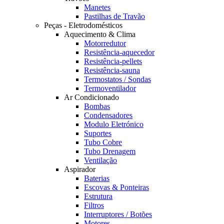
Manetes
Pastilhas de Travão
Peças - Eletrodomésticos
Aquecimento & Clima
Motorredutor
Resistência-aquecedor
Resistência-pellets
Resistência-sauna
Termostatos / Sondas
Termoventilador
Ar Condicionado
Bombas
Condensadores
Modulo Eletrónico
Suportes
Tubo Cobre
Tubo Drenagem
Ventilação
Aspirador
Baterias
Escovas & Ponteiras
Estrutura
Filtros
Interruptores / Botões
Motores