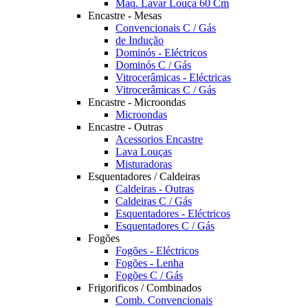
Maq. Lavar Louça 60 Cm
Encastre - Mesas
Convencionais C / Gás
de Indução
Dominós - Eléctricos
Dominós C / Gás
Vitrocerâmicas - Eléctricas
Vitrocerâmicas C / Gás
Encastre - Microondas
Microondas
Encastre - Outras
Acessorios Encastre
Lava Louças
Misturadoras
Esquentadores / Caldeiras
Caldeiras - Outras
Caldeiras C / Gás
Esquentadores - Eléctricos
Esquentadores C / Gás
Fogões
Fogões - Eléctricos
Fogões - Lenha
Fogões C / Gás
Frigorificos / Combinados
Comb. Convencionais