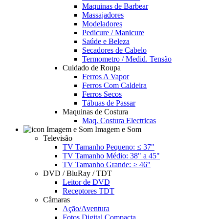
Maquinas de Barbear
Massajadores
Modeladores
Pedicure / Manicure
Saúde e Beleza
Secadores de Cabelo
Termometro / Medid. Tensão
Cuidado de Roupa
Ferros A Vapor
Ferros Com Caldeira
Ferros Secos
Tábuas de Passar
Maquinas de Costura
Maq. Costura Electricas
Imagem e Som
Televisão
TV Tamanho Pequeno: ≤ 37"
TV Tamanho Médio: 38" a 45"
TV Tamanho Grande: ≥ 46"
DVD / BluRay / TDT
Leitor de DVD
Receptores TDT
Câmaras
Ação/Aventura
Fotos Digital Compacta