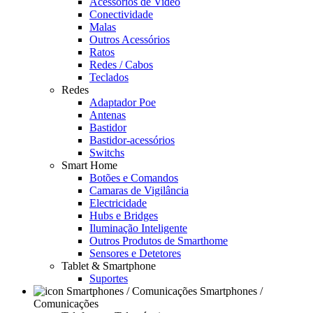
Acessórios de Video
Conectividade
Malas
Outros Acessórios
Ratos
Redes / Cabos
Teclados
Redes
Adaptador Poe
Antenas
Bastidor
Bastidor-acessórios
Switchs
Smart Home
Botões e Comandos
Camaras de Vigilância
Electricidade
Hubs e Bridges
Iluminação Inteligente
Outros Produtos de Smarthome
Sensores e Detetores
Tablet & Smartphone
Suportes
Smartphones /
Comunicações