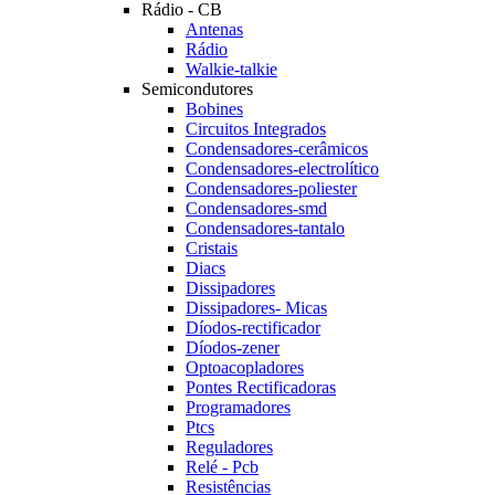
Rádio - CB
Antenas
Rádio
Walkie-talkie
Semicondutores
Bobines
Circuitos Integrados
Condensadores-cerâmicos
Condensadores-electrolítico
Condensadores-poliester
Condensadores-smd
Condensadores-tantalo
Cristais
Diacs
Dissipadores
Dissipadores- Micas
Díodos-rectificador
Díodos-zener
Optoacopladores
Pontes Rectificadoras
Programadores
Ptcs
Reguladores
Relé - Pcb
Resistências