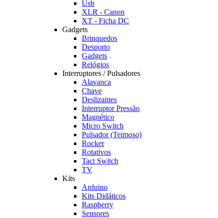
Usb
XLR - Canon
XT - Ficha DC
Gadgets
Brinquedos
Desporto
Gadgets
Relógios
Interruptores / Pulsadores
Alavanca
Chave
Deslizantes
Interruptor Pressão
Magnético
Micro Switch
Pulsador (Teimoso)
Rocker
Rotativos
Tact Switch
TV
Kits
Arduino
Kits Didáticos
Raspberry
Sensores