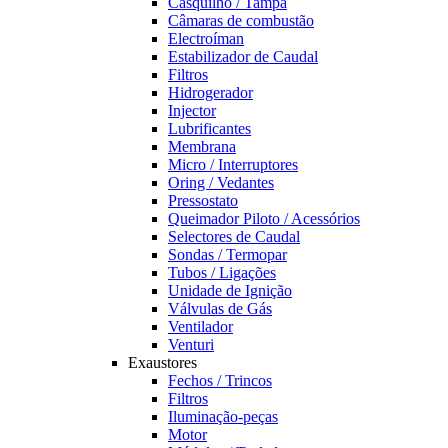
Casquilho / Tampa
Câmaras de combustão
Electroíman
Estabilizador de Caudal
Filtros
Hidrogerador
Injector
Lubrificantes
Membrana
Micro / Interruptores
Oring / Vedantes
Pressostato
Queimador Piloto / Acessórios
Selectores de Caudal
Sondas / Termopar
Tubos / Ligações
Unidade de Ignição
Válvulas de Gás
Ventilador
Venturi
Exaustores
Fechos / Trincos
Filtros
Iluminação-peças
Motor