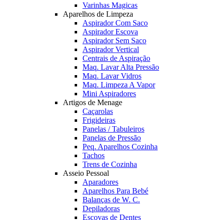
Varinhas Magicas
Aparelhos de Limpeza
Aspirador Com Saco
Aspirador Escova
Aspirador Sem Saco
Aspirador Vertical
Centrais de Aspiração
Maq. Lavar Alta Pressão
Maq. Lavar Vidros
Maq. Limpeza A Vapor
Mini Aspiradores
Artigos de Menage
Caçarolas
Frigideiras
Panelas / Tabuleiros
Panelas de Pressão
Peq. Aparelhos Cozinha
Tachos
Trens de Cozinha
Asseio Pessoal
Aparadores
Aparelhos Para Bebé
Balanças de W. C.
Depiladoras
Escovas de Dentes