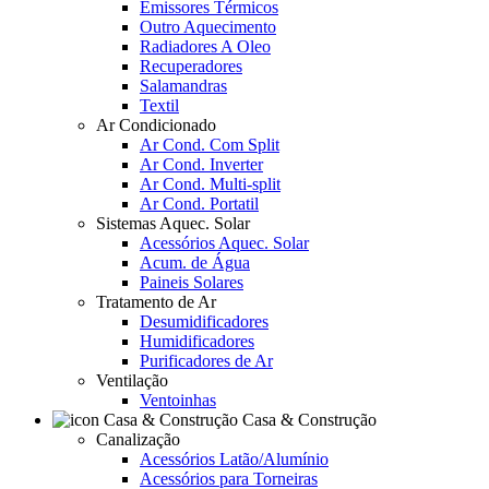
Emissores Térmicos
Outro Aquecimento
Radiadores A Oleo
Recuperadores
Salamandras
Textil
Ar Condicionado
Ar Cond. Com Split
Ar Cond. Inverter
Ar Cond. Multi-split
Ar Cond. Portatil
Sistemas Aquec. Solar
Acessórios Aquec. Solar
Acum. de Água
Paineis Solares
Tratamento de Ar
Desumidificadores
Humidificadores
Purificadores de Ar
Ventilação
Ventoinhas
Casa & Construção
Canalização
Acessórios Latão/Alumínio
Acessórios para Torneiras