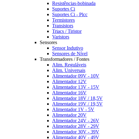
Resistências-bobinada
Suportes Ci
Suportes Ci - Plcc
Termistores
Transistors
Triacs / Tiristor
Varistors
Sensores
Sensor Indutivo
Sensores de Nível
Transformadores / Fontes
Alim. Reguláveis
Alim. Universais
Alimentador 09V - 10V
Alimentador 12V
Alimentador 13V - 15V
Alimentador 16V
Alimentador 18V / 18,5V
Alimentador 19V / 19,5V
Alimentador 1V - 5V
Alimentador 20V
Alimentador 24V - 26V
Alimentador 28V - 29V
Alimentador 30V - 39V
Alimentador 40V - 49V