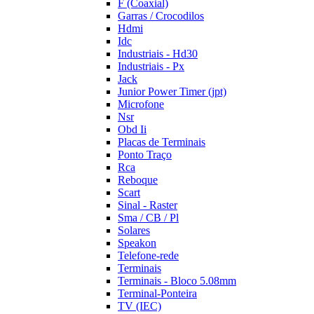
F (Coaxial)
Garras / Crocodilos
Hdmi
Idc
Industriais - Hd30
Industriais - Px
Jack
Junior Power Timer (jpt)
Microfone
Nsr
Obd Ii
Placas de Terminais
Ponto Traço
Rca
Reboque
Scart
Sinal - Raster
Sma / CB / Pl
Solares
Speakon
Telefone-rede
Terminais
Terminais - Bloco 5.08mm
Terminal-Ponteira
TV (IEC)