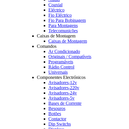
Coaxial
Eléctrico
Fio Eléctrico
Fio Para Bobinagem
Para Montagens
Telecomunições
Caixas de Montagem
Caixas de Montagem
Comandos
Ar Condicionado
Originais / Compatíveis
Programáveis
Rádio Control
Universais
Componentes Electrónicos
Avisadores-12v
Avisadores-220v
Avisadores-24v
Avisadores-5v
Bases de Corrente
Besouros
Botões
Contactor
Dip Switchs