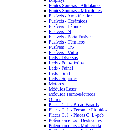
Displays
Fontes Sonoras - Altifalantes
Fontes Sonoras - Microfones
Fusíveis - Amplificador
Fusíveis - Cerâmicos
Fusíveis - Lâmina
Fusíveis - N
Fusíveis - Porta Fusíveis
Fusíveis - Térmicos
Fusíveis - Tr5
Fusíveis - Vidro
Leds - Diversos
Leds - Foto-diodos
Leds - Painel
Leds - Smd
Leds - Suportes
Motores
Módulos Laser
Módulos Termoeléctricos
Outros
Placas C. I. - Bread Boards
Placas C. I. - Ferram. / Liquidos
Placas C. I. - Placas C. I. -pcb
Potênciómetros - Deslizantes
Potênciómetros - Multi-volta