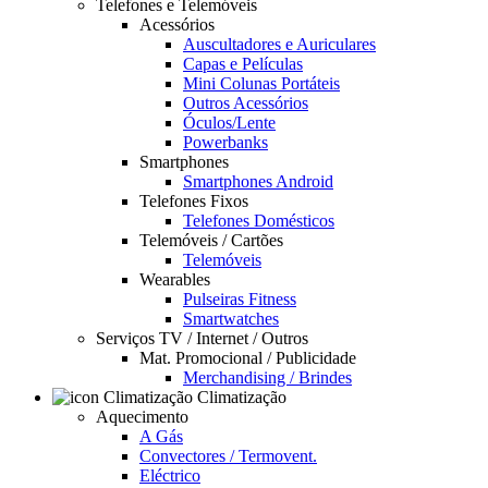
Telefones e Telemóveis
Acessórios
Auscultadores e Auriculares
Capas e Películas
Mini Colunas Portáteis
Outros Acessórios
Óculos/Lente
Powerbanks
Smartphones
Smartphones Android
Telefones Fixos
Telefones Domésticos
Telemóveis / Cartões
Telemóveis
Wearables
Pulseiras Fitness
Smartwatches
Serviços TV / Internet / Outros
Mat. Promocional / Publicidade
Merchandising / Brindes
Climatização
Aquecimento
A Gás
Convectores / Termovent.
Eléctrico