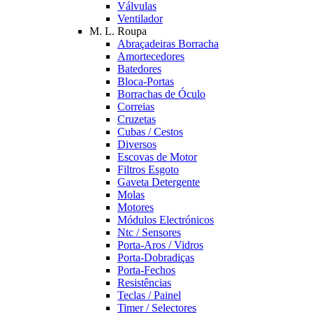
Válvulas
Ventilador
M. L. Roupa
Abraçadeiras Borracha
Amortecedores
Batedores
Bloca-Portas
Borrachas de Óculo
Correias
Cruzetas
Cubas / Cestos
Diversos
Escovas de Motor
Filtros Esgoto
Gaveta Detergente
Molas
Motores
Módulos Electrónicos
Ntc / Sensores
Porta-Aros / Vidros
Porta-Dobradiças
Porta-Fechos
Resistências
Teclas / Painel
Timer / Selectores