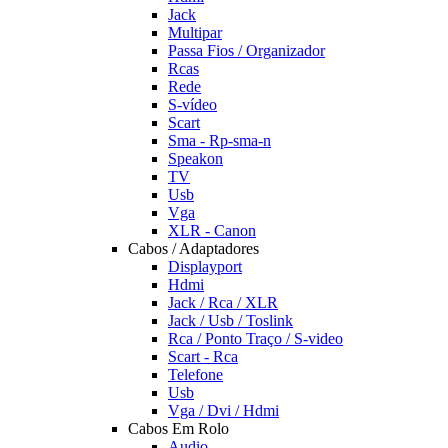
Jack
Multipar
Passa Fios / Organizador
Rcas
Rede
S-vídeo
Scart
Sma - Rp-sma-n
Speakon
TV
Usb
Vga
XLR - Canon
Cabos / Adaptadores
Displayport
Hdmi
Jack / Rca / XLR
Jack / Usb / Toslink
Rca / Ponto Traço / S-video
Scart - Rca
Telefone
Usb
Vga / Dvi / Hdmi
Cabos Em Rolo
Audio