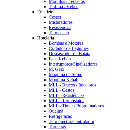
Módulos / Teclados
Turbina / Hélice
Fritadeira
Cestos
Misturadores
Resistências
Termostato
Hotelaria
Bombas e Motores
Cortador de Legumes
Descascador de Batata
Faca Kebab
Interruptores/Sinalizadores
M. Gelo
Maquina de Sumo
Maquina Kebab
MLL - Braços / Injectores
MLL - Cestos
MLL - Resistências
MLL - Termostatos
MLL - Timer / Programadores
Queima
Refrigeração
Termómetro/Controlador
Torneiras