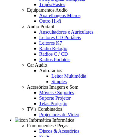
Tripés/Hastes
Equipamentos Audio
Aparelhagens Micros
Outro Hi-fi
Audio Portatil
Auscultadores e Auriculares
Leitores CD Portáteis
Leitores K7
Radio Relogio
Radios C / CD
Radios Portateis
Car Audio
Auto-radios
Leitor Multimédia
Simples
Acessórios Imagem e Som
Móveis / Suportes
Suporte Projetor
Telas Projeção
TV's Combinados
Projectores de Video
Informática
Componentes / Peças
Discos & Acessórios
Ecrãs