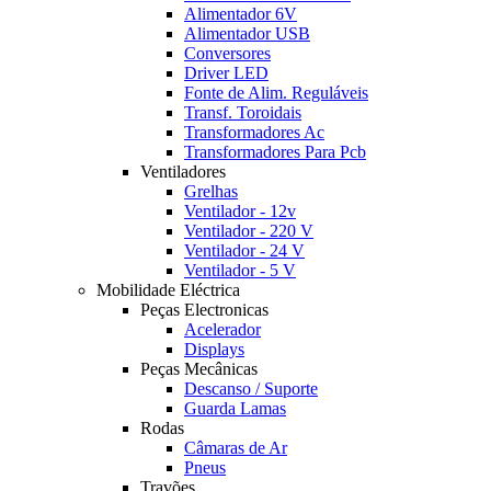
Alimentador 6V
Alimentador USB
Conversores
Driver LED
Fonte de Alim. Reguláveis
Transf. Toroidais
Transformadores Ac
Transformadores Para Pcb
Ventiladores
Grelhas
Ventilador - 12v
Ventilador - 220 V
Ventilador - 24 V
Ventilador - 5 V
Mobilidade Eléctrica
Peças Electronicas
Acelerador
Displays
Peças Mecânicas
Descanso / Suporte
Guarda Lamas
Rodas
Câmaras de Ar
Pneus
Travões