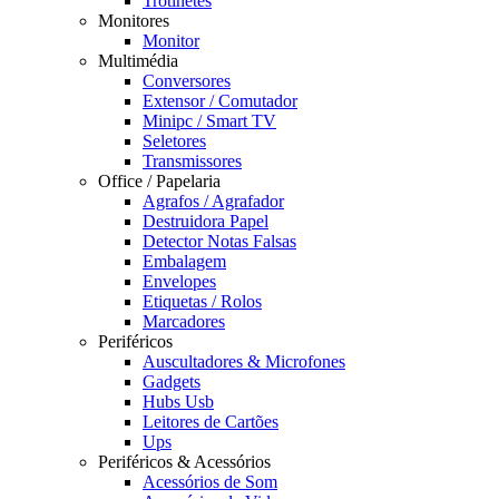
Trotinetes
Monitores
Monitor
Multimédia
Conversores
Extensor / Comutador
Minipc / Smart TV
Seletores
Transmissores
Office / Papelaria
Agrafos / Agrafador
Destruidora Papel
Detector Notas Falsas
Embalagem
Envelopes
Etiquetas / Rolos
Marcadores
Periféricos
Auscultadores & Microfones
Gadgets
Hubs Usb
Leitores de Cartões
Ups
Periféricos & Acessórios
Acessórios de Som