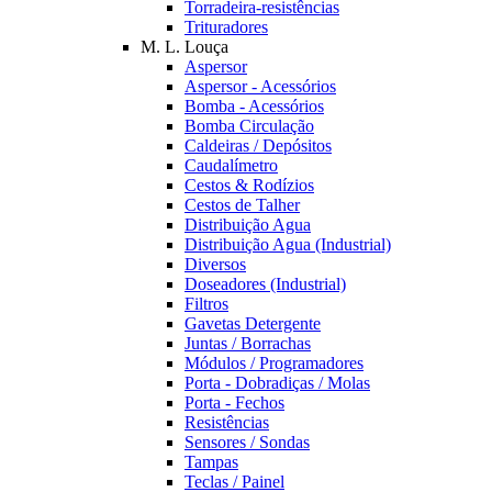
Torradeira-resistências
Trituradores
M. L. Louça
Aspersor
Aspersor - Acessórios
Bomba - Acessórios
Bomba Circulação
Caldeiras / Depósitos
Caudalímetro
Cestos & Rodízios
Cestos de Talher
Distribuição Agua
Distribuição Agua (Industrial)
Diversos
Doseadores (Industrial)
Filtros
Gavetas Detergente
Juntas / Borrachas
Módulos / Programadores
Porta - Dobradiças / Molas
Porta - Fechos
Resistências
Sensores / Sondas
Tampas
Teclas / Painel