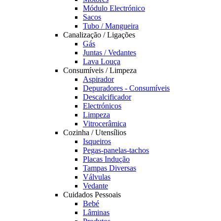
Módulo Electrónico
Sacos
Tubo / Mangueira
Canalização / Ligações
Gás
Juntas / Vedantes
Lava Louça
Consumíveis / Limpeza
Aspirador
Depuradores - Consumíveis
Descalcificador
Electrónicos
Limpeza
Vitrocerâmica
Cozinha / Utensílios
Isqueiros
Pegas-panelas-tachos
Placas Indução
Tampas Diversas
Válvulas
Vedante
Cuidados Pessoais
Bebé
Lâminas