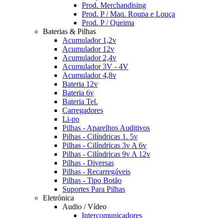
Prod. Merchandising
Prod. P / Maq. Roupa e Louça
Prod. P / Queima
Baterias & Pilhas
Acumulador 1,2v
Acumulador 12v
Acumulador 2,4v
Acumulador 3V - 4V
Acumulador 4,8v
Bateria 12v
Bateria 6v
Bateria Tel.
Carregadores
Li-po
Pilhas - Aparelhos Auditivos
Pilhas - Cilíndricas 1. 5v
Pilhas - Cilíndricas 3v A 6v
Pilhas - Cilíndricas 9v A 12v
Pilhas - Diversas
Pilhas - Recarregáveis
Pilhas - Tipo Botão
Suportes Para Pilhas
Eletrónica
Audio / Vídeo
Intercomunicadores