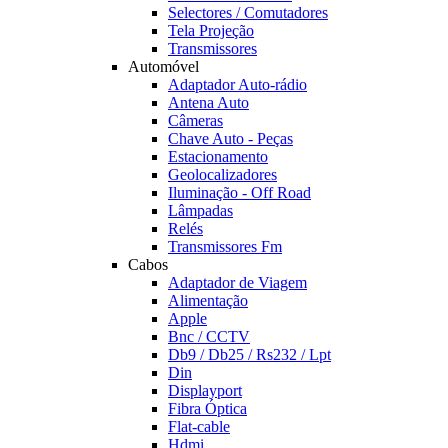
Selectores / Comutadores
Tela Projeção
Transmissores
Automóvel
Adaptador Auto-rádio
Antena Auto
Câmeras
Chave Auto - Peças
Estacionamento
Geolocalizadores
Iluminação - Off Road
Lâmpadas
Relés
Transmissores Fm
Cabos
Adaptador de Viagem
Alimentação
Apple
Bnc / CCTV
Db9 / Db25 / Rs232 / Lpt
Din
Displayport
Fibra Óptica
Flat-cable
Hdmi