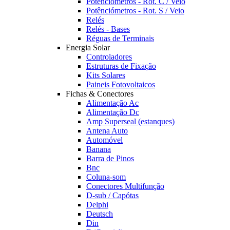
Potênciómetros - Rot. C / Veio
Potênciómetros - Rot. S / Veio
Relés
Relés - Bases
Réguas de Terminais
Energia Solar
Controladores
Estruturas de Fixação
Kits Solares
Paineis Fotovoltaicos
Fichas & Conectores
Alimentação Ac
Alimentação Dc
Amp Superseal (estanques)
Antena Auto
Automóvel
Banana
Barra de Pinos
Bnc
Coluna-som
Conectores Multifunção
D-sub / Capótas
Delphi
Deutsch
Din