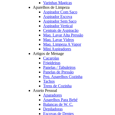
Varinhas Magicas
Aparelhos de Limpeza
Aspirador Com Saco
Aspirador Escova
Aspirador Sem Saco
Aspirador Vertical
Centrais de Aspiração
Maq. Lavar Alta Pressão
Maq. Lavar Vidros
Maq. Limpeza A Vapor
Mini Aspiradores
Artigos de Menage
Caçarolas
Frigideiras
Panelas / Tabuleiros
Panelas de Pressão
Peq. Aparelhos Cozinha
Tachos
Trens de Cozinha
Asseio Pessoal
Aparadores
Aparelhos Para Bebé
Balanças de W. C.
Depiladoras
Escovas de Dentes