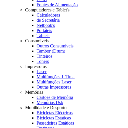
Fontes de Alimentação
Computadores e Tablet's
Calculadoras
de Secretária
Netbook's
Portáteis
Tablet's
Consumíveis
Outros Consumíveis
Tambor (Drum)
Tinteiros
Toners
Impressoras
Laser
Multifunções J. Tinta
Multifunções Laser
Outras Impressoras
Memórias
Cartões de Memória
Memórias Usb
Mobilidade e Desporto
Bicicletas Eléctricas
Bicicletas Estáticas
Passadeiras Estáticas