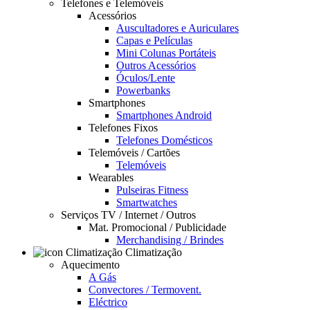
Telefones e Telemóveis
Acessórios
Auscultadores e Auriculares
Capas e Películas
Mini Colunas Portáteis
Outros Acessórios
Óculos/Lente
Powerbanks
Smartphones
Smartphones Android
Telefones Fixos
Telefones Domésticos
Telemóveis / Cartões
Telemóveis
Wearables
Pulseiras Fitness
Smartwatches
Serviços TV / Internet / Outros
Mat. Promocional / Publicidade
Merchandising / Brindes
Climatização
Aquecimento
A Gás
Convectores / Termovent.
Eléctrico