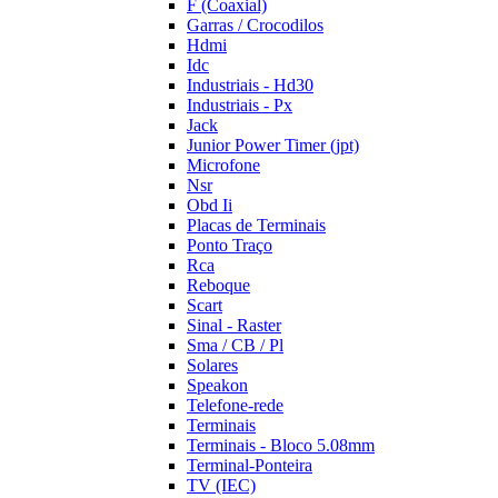
F (Coaxial)
Garras / Crocodilos
Hdmi
Idc
Industriais - Hd30
Industriais - Px
Jack
Junior Power Timer (jpt)
Microfone
Nsr
Obd Ii
Placas de Terminais
Ponto Traço
Rca
Reboque
Scart
Sinal - Raster
Sma / CB / Pl
Solares
Speakon
Telefone-rede
Terminais
Terminais - Bloco 5.08mm
Terminal-Ponteira
TV (IEC)