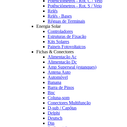
Potênciómetros - Rot. C / Veio
Potênciómetros - Rot. S / Veio
Relés
Relés - Bases
Réguas de Terminais
Energia Solar
Controladores
Estruturas de Fixação
Kits Solares
Paineis Fotovoltaicos
Fichas & Conectores
Alimentação Ac
Alimentação Dc
Amp Superseal (estanques)
Antena Auto
Automóvel
Banana
Barra de Pinos
Bnc
Coluna-som
Conectores Multifunção
D-sub / Capótas
Delphi
Deutsch
Din