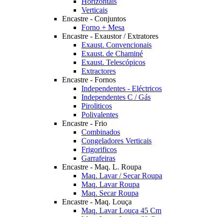
Horizontais
Verticais
Encastre - Conjuntos
Forno + Mesa
Encastre - Exaustor / Extratores
Exaust. Convencionais
Exaust. de Chaminé
Exaust. Telescópicos
Extractores
Encastre - Fornos
Independentes - Eléctricos
Independentes C / Gás
Piroliticos
Polivalentes
Encastre - Frio
Combinados
Congeladores Verticais
Frigorificos
Garrafeiras
Encastre - Maq. L. Roupa
Maq. Lavar / Secar Roupa
Maq. Lavar Roupa
Maq. Secar Roupa
Encastre - Maq. Louça
Maq. Lavar Louça 45 Cm