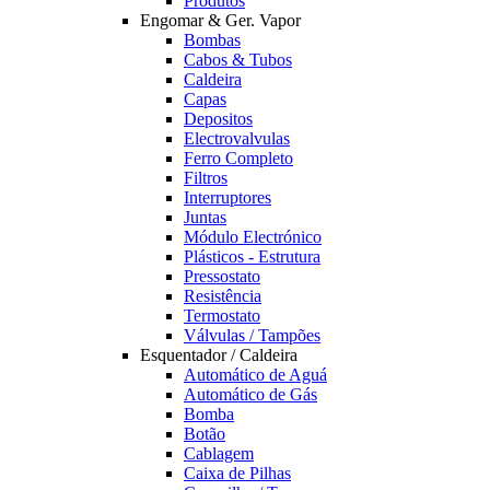
Produtos
Engomar & Ger. Vapor
Bombas
Cabos & Tubos
Caldeira
Capas
Depositos
Electrovalvulas
Ferro Completo
Filtros
Interruptores
Juntas
Módulo Electrónico
Plásticos - Estrutura
Pressostato
Resistência
Termostato
Válvulas / Tampões
Esquentador / Caldeira
Automático de Aguá
Automático de Gás
Bomba
Botão
Cablagem
Caixa de Pilhas