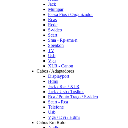
Jack
Multipar
Passa Fios / Organizador
Rcas
Rede
S-vídeo
Scart
Sma - Rp-sma-n
Speakon
TV
Usb
Vga
XLR - Canon
Cabos / Adaptadores
Displayport
Hdmi
Jack / Rca / XLR
Jack / Usb / Toslink
Rca / Ponto Traço / S-video
Scart - Rca
Telefone
Usb
Vga / Dvi / Hdmi
Cabos Em Rolo
Audio