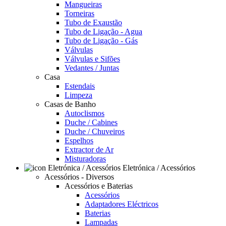
Mangueiras
Torneiras
Tubo de Exaustão
Tubo de Ligação - Agua
Tubo de Ligação - Gás
Válvulas
Válvulas e Sifões
Vedantes / Juntas
Casa
Estendais
Limpeza
Casas de Banho
Autoclismos
Duche / Cabines
Duche / Chuveiros
Espelhos
Extractor de Ar
Misturadoras
Eletrónica / Acessórios
Acessórios - Diversos
Acessórios e Baterias
Acessórios
Adaptadores Eléctricos
Baterias
Lampadas