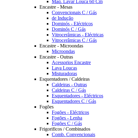
Maq. Lavar Louça 60 Cm
Encastre - Mesas
Convencionais C / Gás
de Indução
Dominós - Eléctricos
Dominós C / Gás
Vitrocerâmicas - Eléctricas
Vitrocerâmicas C / Gás
Encastre - Microondas
Microondas
Encastre - Outras
Acessorios Encastre
Lava Louças
Misturadoras
Esquentadores / Caldeiras
Caldeiras - Outras
Caldeiras C / Gás
Esquentadores - Eléctricos
Esquentadores C / Gás
Fogões
Fogões - Eléctricos
Fogões - Lenha
Fogões C / Gás
Frigorificos / Combinados
Comb. Convencionais