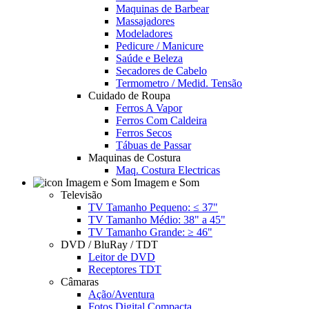
Maquinas de Barbear
Massajadores
Modeladores
Pedicure / Manicure
Saúde e Beleza
Secadores de Cabelo
Termometro / Medid. Tensão
Cuidado de Roupa
Ferros A Vapor
Ferros Com Caldeira
Ferros Secos
Tábuas de Passar
Maquinas de Costura
Maq. Costura Electricas
Imagem e Som
Televisão
TV Tamanho Pequeno: ≤ 37"
TV Tamanho Médio: 38" a 45"
TV Tamanho Grande: ≥ 46"
DVD / BluRay / TDT
Leitor de DVD
Receptores TDT
Câmaras
Ação/Aventura
Fotos Digital Compacta