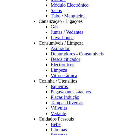
Módulo Electrónico
Sacos
Tubo / Mangueira
Canalização / Ligações
Gás
Juntas / Vedantes
Lava Louça
Consumíveis / Limpeza
Aspirador
Depuradores - Consumíveis
Descalcificador
Electrónicos
Limpeza
Vitrocerâmica
Cozinha / Utensílios
Isqueiros
Pegas-panelas-tachos
Placas Indução
Tampas Diversas
Válvulas
Vedante
Cuidados Pessoais
Bebé
Lâminas