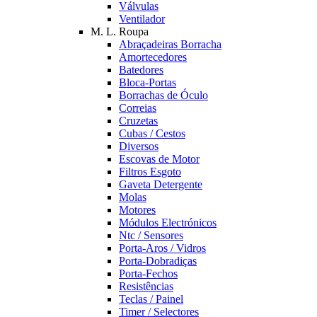
Válvulas
Ventilador
M. L. Roupa
Abraçadeiras Borracha
Amortecedores
Batedores
Bloca-Portas
Borrachas de Óculo
Correias
Cruzetas
Cubas / Cestos
Diversos
Escovas de Motor
Filtros Esgoto
Gaveta Detergente
Molas
Motores
Módulos Electrónicos
Ntc / Sensores
Porta-Aros / Vidros
Porta-Dobradiças
Porta-Fechos
Resistências
Teclas / Painel
Timer / Selectores