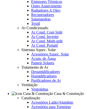
Emissores Térmicos
Outro Aquecimento
Radiadores A Oleo
Recuperadores
Salamandras
Textil
Ar Condicionado
Ar Cond. Com Split
Ar Cond. Inverter
Ar Cond. Multi-split
Ar Cond. Portatil
Sistemas Aquec. Solar
Acessórios Aquec. Solar
Acum. de Água
Paineis Solares
Tratamento de Ar
Desumidificadores
Humidificadores
Purificadores de Ar
Ventilação
Ventoinhas
Casa & Construção
Canalização
Acessórios Latão/Alumínio
Acessórios para Torneiras