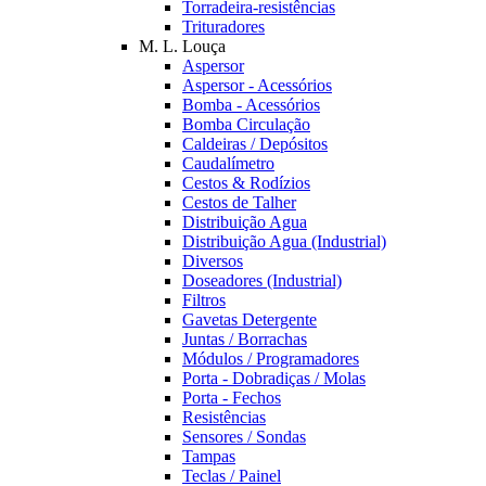
Torradeira-resistências
Trituradores
M. L. Louça
Aspersor
Aspersor - Acessórios
Bomba - Acessórios
Bomba Circulação
Caldeiras / Depósitos
Caudalímetro
Cestos & Rodízios
Cestos de Talher
Distribuição Agua
Distribuição Agua (Industrial)
Diversos
Doseadores (Industrial)
Filtros
Gavetas Detergente
Juntas / Borrachas
Módulos / Programadores
Porta - Dobradiças / Molas
Porta - Fechos
Resistências
Sensores / Sondas
Tampas
Teclas / Painel