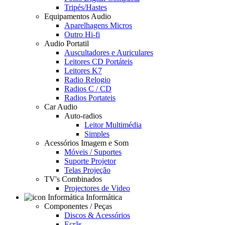
Tripés/Hastes
Equipamentos Audio
Aparelhagens Micros
Outro Hi-fi
Audio Portatil
Auscultadores e Auriculares
Leitores CD Portáteis
Leitores K7
Radio Relogio
Radios C / CD
Radios Portateis
Car Audio
Auto-radios
Leitor Multimédia
Simples
Acessórios Imagem e Som
Móveis / Suportes
Suporte Projetor
Telas Projeção
TV's Combinados
Projectores de Video
Informática
Componentes / Peças
Discos & Acessórios
Ecrãs