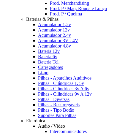
Prod. Merchandising
Prod. P / Maq. Roupa e Louça
Prod. P / Queima
Baterias & Pilhas
Acumulador 1,2v
Acumulador 12v
Acumulador 2,4v
Acumulador 3V - 4V
Acumulador 4,8v
Bateria 12v
Bateria 6v
Bateria Tel.
Carregadores
Li-po
Pilhas - Aparelhos Auditivos
Pilhas - Cilíndricas 1. 5v
Pilhas - Cilíndricas 3v A 6v
Pilhas - Cilíndricas 9v A 12v
Pilhas - Diversas
Pilhas - Recarregáveis
Pilhas - Tipo Botão
Suportes Para Pilhas
Eletrónica
Audio / Vídeo
Intercomunicadores