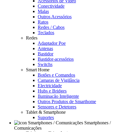
Acessórios de Video
Conectividade
Malas
Outros Acessórios
Ratos
Redes / Cabos
Teclados
Redes
Adaptador Poe
Antenas
Bastidor
Bastidor-acessórios
Switchs
Smart Home
Botões e Comandos
Camaras de Vigilância
Electricidade
Hubs e Bridges
Iluminação Inteligente
Outros Produtos de Smarthome
Sensores e Detetores
Tablet & Smartphone
Suportes
Smartphones /
Comunicações