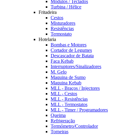
Módulos / Teclados
Turbina / Hélice
Fritadeira
Cestos
Misturadores
Resistências
Termostato
Hotelaria
Bombas e Motores
Cortador de Legumes
Descascador de Batata
Faca Kebab
Interruptores/Sinalizadores
M. Gelo
Maquina de Sumo
Maquina Kebab
MLL - Braços / Injectores
MLL - Cestos
MLL - Resistências
MLL - Termostatos
MLL - Timer / Programadores
Queima
Refrigeração
Termómetro/Controlador
Torneiras