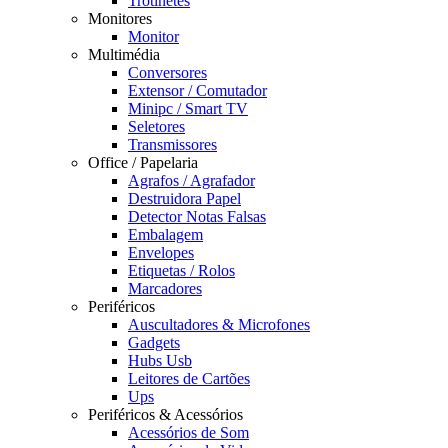
Trotinetes
Monitores
Monitor
Multimédia
Conversores
Extensor / Comutador
Minipc / Smart TV
Seletores
Transmissores
Office / Papelaria
Agrafos / Agrafador
Destruidora Papel
Detector Notas Falsas
Embalagem
Envelopes
Etiquetas / Rolos
Marcadores
Periféricos
Auscultadores & Microfones
Gadgets
Hubs Usb
Leitores de Cartões
Ups
Periféricos & Acessórios
Acessórios de Som