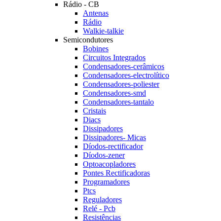
Rádio - CB
Antenas
Rádio
Walkie-talkie
Semicondutores
Bobines
Circuitos Integrados
Condensadores-cerâmicos
Condensadores-electrolítico
Condensadores-poliester
Condensadores-smd
Condensadores-tantalo
Cristais
Diacs
Dissipadores
Dissipadores- Micas
Díodos-rectificador
Díodos-zener
Optoacopladores
Pontes Rectificadoras
Programadores
Ptcs
Reguladores
Relé - Pcb
Resistências