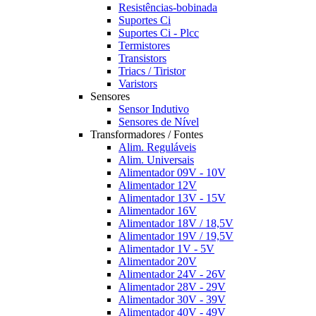
Resistências-bobinada
Suportes Ci
Suportes Ci - Plcc
Termistores
Transistors
Triacs / Tiristor
Varistors
Sensores
Sensor Indutivo
Sensores de Nível
Transformadores / Fontes
Alim. Reguláveis
Alim. Universais
Alimentador 09V - 10V
Alimentador 12V
Alimentador 13V - 15V
Alimentador 16V
Alimentador 18V / 18,5V
Alimentador 19V / 19,5V
Alimentador 1V - 5V
Alimentador 20V
Alimentador 24V - 26V
Alimentador 28V - 29V
Alimentador 30V - 39V
Alimentador 40V - 49V