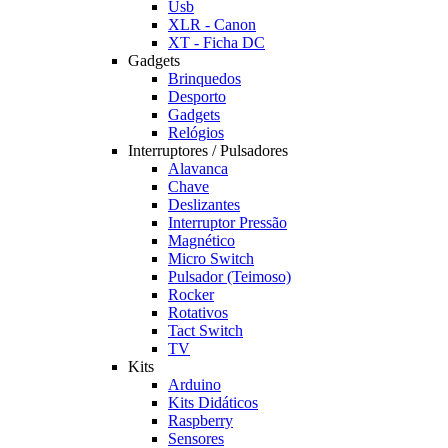
Usb
XLR - Canon
XT - Ficha DC
Gadgets
Brinquedos
Desporto
Gadgets
Relógios
Interruptores / Pulsadores
Alavanca
Chave
Deslizantes
Interruptor Pressão
Magnético
Micro Switch
Pulsador (Teimoso)
Rocker
Rotativos
Tact Switch
TV
Kits
Arduino
Kits Didáticos
Raspberry
Sensores