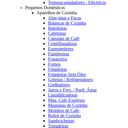
Termoacumuladores - Eléctricos
Pequenos Domésticos
Aparelhos de Cozinha
Abre-latas e Facas
Balanças de Cozinha
Batedeiras
Cafeteiras
Cápsulas de Café
Centrifugadoras
Espremedores
Fiambreiras
Fogareiros
Fornos
Fritadeiras
Fritadeiras Sem Óleo
Geleiras / Refrigeradores
Grelhadores
Jarros e Ferv. / Purif. Água
Liquidificadoras
Maq. Cafe Expresso
Maquinas de Cozinha
Moinhos de Cafe
Robot de Cozinha
Sandwicheiras
Torradeiras