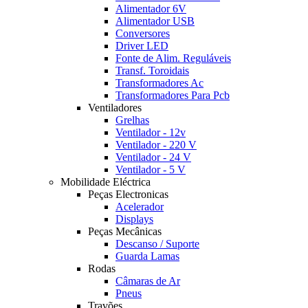
Alimentador 6V
Alimentador USB
Conversores
Driver LED
Fonte de Alim. Reguláveis
Transf. Toroidais
Transformadores Ac
Transformadores Para Pcb
Ventiladores
Grelhas
Ventilador - 12v
Ventilador - 220 V
Ventilador - 24 V
Ventilador - 5 V
Mobilidade Eléctrica
Peças Electronicas
Acelerador
Displays
Peças Mecânicas
Descanso / Suporte
Guarda Lamas
Rodas
Câmaras de Ar
Pneus
Travões