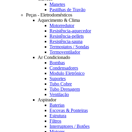
Manetes
Pastilhas de Travão
Peças - Eletrodomésticos
Aquecimento & Clima
Motorredutor
Resistência-aquecedor
Resistência-pellets
Resistência-sauna
Termostatos / Sondas
Termoventilador
Ar Condicionado
Bombas
Condensadores
Modulo Eletrónico
Suportes
Tubo Cobre
Tubo Drenagem
Ventilação
Aspirador
Baterias
Escovas & Ponteiras
Estrutura
Filtros
Interruptores / Botões
Motores