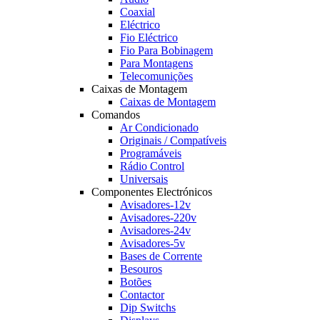
Coaxial
Eléctrico
Fio Eléctrico
Fio Para Bobinagem
Para Montagens
Telecomunições
Caixas de Montagem
Caixas de Montagem
Comandos
Ar Condicionado
Originais / Compatíveis
Programáveis
Rádio Control
Universais
Componentes Electrónicos
Avisadores-12v
Avisadores-220v
Avisadores-24v
Avisadores-5v
Bases de Corrente
Besouros
Botões
Contactor
Dip Switchs