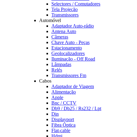
Selectores / Comutadores
Tela Projeção
Transmissores
Automóvel
Adaptador Auto-rádio
Antena Auto
Câmeras
Chave Auto - Peças
Estacionamento
Geolocalizadores
Iluminação - Off Road
Lâmpadas
Relés
Transmissores Fm
Cabos
Adaptador de Viagem
Alimentação
Apple
Bnc / CCTV
Db9 / Db25 / Rs232 / Lpt
Din
Displayport
Fibra Óptica
Flat-cable
Hdmi