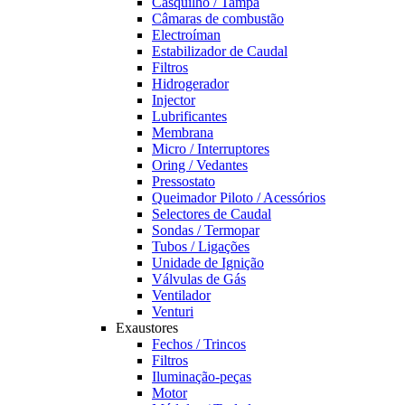
Casquilho / Tampa
Câmaras de combustão
Electroíman
Estabilizador de Caudal
Filtros
Hidrogerador
Injector
Lubrificantes
Membrana
Micro / Interruptores
Oring / Vedantes
Pressostato
Queimador Piloto / Acessórios
Selectores de Caudal
Sondas / Termopar
Tubos / Ligações
Unidade de Ignição
Válvulas de Gás
Ventilador
Venturi
Exaustores
Fechos / Trincos
Filtros
Iluminação-peças
Motor