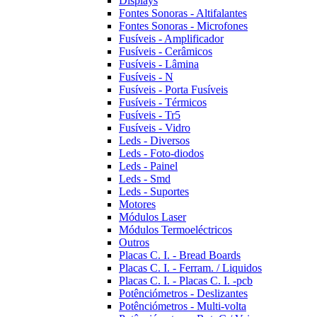
Displays
Fontes Sonoras - Altifalantes
Fontes Sonoras - Microfones
Fusíveis - Amplificador
Fusíveis - Cerâmicos
Fusíveis - Lâmina
Fusíveis - N
Fusíveis - Porta Fusíveis
Fusíveis - Térmicos
Fusíveis - Tr5
Fusíveis - Vidro
Leds - Diversos
Leds - Foto-diodos
Leds - Painel
Leds - Smd
Leds - Suportes
Motores
Módulos Laser
Módulos Termoeléctricos
Outros
Placas C. I. - Bread Boards
Placas C. I. - Ferram. / Liquidos
Placas C. I. - Placas C. I. -pcb
Potênciómetros - Deslizantes
Potênciómetros - Multi-volta