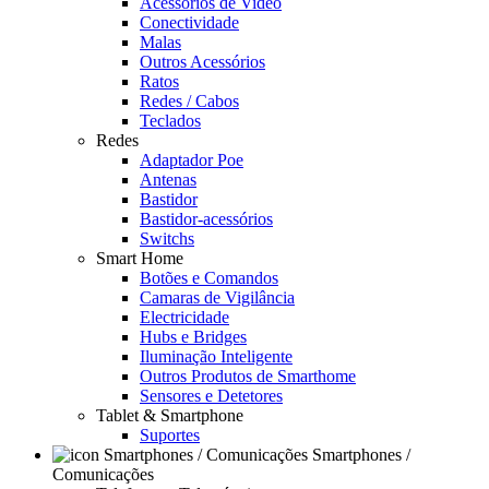
Acessórios de Video
Conectividade
Malas
Outros Acessórios
Ratos
Redes / Cabos
Teclados
Redes
Adaptador Poe
Antenas
Bastidor
Bastidor-acessórios
Switchs
Smart Home
Botões e Comandos
Camaras de Vigilância
Electricidade
Hubs e Bridges
Iluminação Inteligente
Outros Produtos de Smarthome
Sensores e Detetores
Tablet & Smartphone
Suportes
Smartphones /
Comunicações