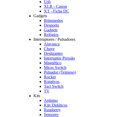
Usb
XLR - Canon
XT - Ficha DC
Gadgets
Brinquedos
Desporto
Gadgets
Relógios
Interruptores / Pulsadores
Alavanca
Chave
Deslizantes
Interruptor Pressão
Magnético
Micro Switch
Pulsador (Teimoso)
Rocker
Rotativos
Tact Switch
TV
Kits
Arduino
Kits Didáticos
Raspberry
Sensores