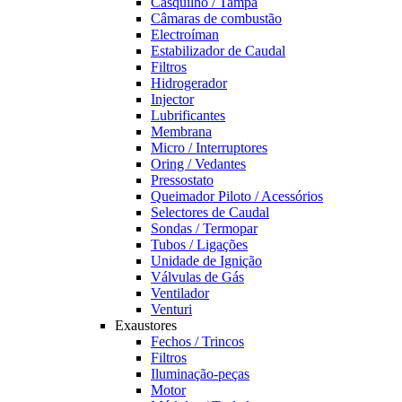
Casquilho / Tampa
Câmaras de combustão
Electroíman
Estabilizador de Caudal
Filtros
Hidrogerador
Injector
Lubrificantes
Membrana
Micro / Interruptores
Oring / Vedantes
Pressostato
Queimador Piloto / Acessórios
Selectores de Caudal
Sondas / Termopar
Tubos / Ligações
Unidade de Ignição
Válvulas de Gás
Ventilador
Venturi
Exaustores
Fechos / Trincos
Filtros
Iluminação-peças
Motor