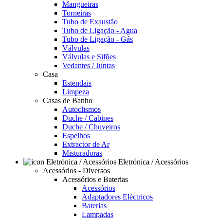
Mangueiras
Torneiras
Tubo de Exaustão
Tubo de Ligação - Agua
Tubo de Ligação - Gás
Válvulas
Válvulas e Sifões
Vedantes / Juntas
Casa
Estendais
Limpeza
Casas de Banho
Autoclismos
Duche / Cabines
Duche / Chuveiros
Espelhos
Extractor de Ar
Misturadoras
Eletrónica / Acessórios
Acessórios - Diversos
Acessórios e Baterias
Acessórios
Adaptadores Eléctricos
Baterias
Lampadas