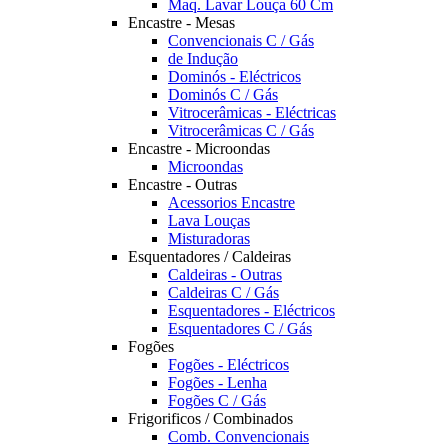
Maq. Lavar Louça 60 Cm
Encastre - Mesas
Convencionais C / Gás
de Indução
Dominós - Eléctricos
Dominós C / Gás
Vitrocerâmicas - Eléctricas
Vitrocerâmicas C / Gás
Encastre - Microondas
Microondas
Encastre - Outras
Acessorios Encastre
Lava Louças
Misturadoras
Esquentadores / Caldeiras
Caldeiras - Outras
Caldeiras C / Gás
Esquentadores - Eléctricos
Esquentadores C / Gás
Fogões
Fogões - Eléctricos
Fogões - Lenha
Fogões C / Gás
Frigorificos / Combinados
Comb. Convencionais