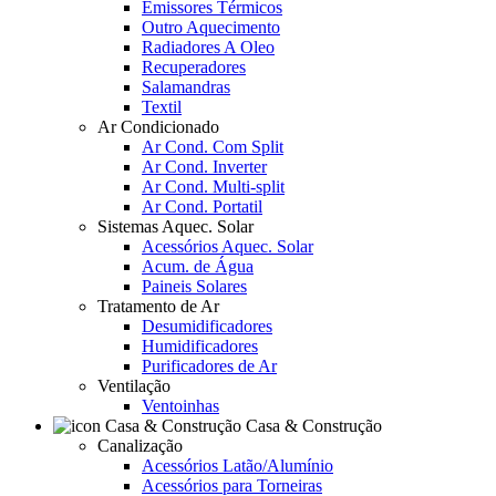
Emissores Térmicos
Outro Aquecimento
Radiadores A Oleo
Recuperadores
Salamandras
Textil
Ar Condicionado
Ar Cond. Com Split
Ar Cond. Inverter
Ar Cond. Multi-split
Ar Cond. Portatil
Sistemas Aquec. Solar
Acessórios Aquec. Solar
Acum. de Água
Paineis Solares
Tratamento de Ar
Desumidificadores
Humidificadores
Purificadores de Ar
Ventilação
Ventoinhas
Casa & Construção
Canalização
Acessórios Latão/Alumínio
Acessórios para Torneiras