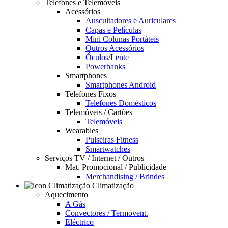
Telefones e Telemóveis
Acessórios
Auscultadores e Auriculares
Capas e Películas
Mini Colunas Portáteis
Outros Acessórios
Óculos/Lente
Powerbanks
Smartphones
Smartphones Android
Telefones Fixos
Telefones Domésticos
Telemóveis / Cartões
Telemóveis
Wearables
Pulseiras Fitness
Smartwatches
Serviços TV / Internet / Outros
Mat. Promocional / Publicidade
Merchandising / Brindes
Climatização
Aquecimento
A Gás
Convectores / Termovent.
Eléctrico