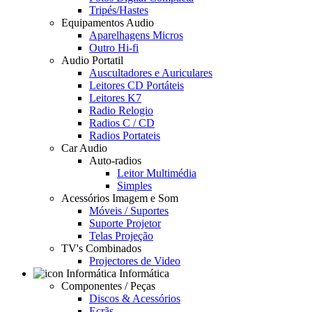
Tripés/Hastes
Equipamentos Audio
Aparelhagens Micros
Outro Hi-fi
Audio Portatil
Auscultadores e Auriculares
Leitores CD Portáteis
Leitores K7
Radio Relogio
Radios C / CD
Radios Portateis
Car Audio
Auto-radios
Leitor Multimédia
Simples
Acessórios Imagem e Som
Móveis / Suportes
Suporte Projetor
Telas Projeção
TV's Combinados
Projectores de Video
Informática
Componentes / Peças
Discos & Acessórios
Ecrãs