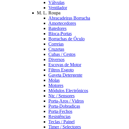
Válvulas
Ventilador
M. L. Roupa
Abraçadeiras Borracha
Amortecedores
Batedores
Bloca-Portas
Borrachas de Óculo
Correias
Cruzetas
Cubas / Cestos
Diversos
Escovas de Motor
Filtros Esgoto
Gaveta Detergente
Molas
Motores
Módulos Electrónicos
Ntc / Sensores
Porta-Aros / Vidros
Porta-Dobradiças
Porta-Fechos
Resistências
Teclas / Painel
Timer / Selectores