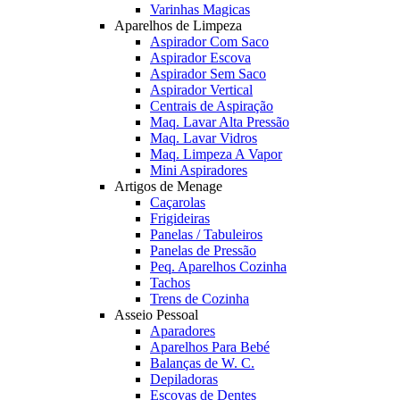
Varinhas Magicas
Aparelhos de Limpeza
Aspirador Com Saco
Aspirador Escova
Aspirador Sem Saco
Aspirador Vertical
Centrais de Aspiração
Maq. Lavar Alta Pressão
Maq. Lavar Vidros
Maq. Limpeza A Vapor
Mini Aspiradores
Artigos de Menage
Caçarolas
Frigideiras
Panelas / Tabuleiros
Panelas de Pressão
Peq. Aparelhos Cozinha
Tachos
Trens de Cozinha
Asseio Pessoal
Aparadores
Aparelhos Para Bebé
Balanças de W. C.
Depiladoras
Escovas de Dentes