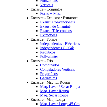
Horizontais
Verticais
Encastre - Conjuntos
Forno + Mesa
Encastre - Exaustor / Extratores
Exaust. Convencionais
Exaust. de Chaminé
Exaust. Telescópicos
Extractores
Encastre - Fornos
Independentes - Eléctricos
Independentes C / Gás
Piroliticos
Polivalentes
Encastre - Frio
Combinados
Congeladores Verticais
Frigorificos
Garrafeiras
Encastre - Maq. L. Roupa
Maq. Lavar / Secar Roupa
Maq. Lavar Roupa
Maq. Secar Roupa
Encastre - Maq. Louça
Maq. Lavar Louça 45 Cm