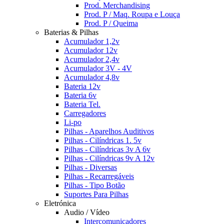
Prod. Merchandising
Prod. P / Maq. Roupa e Louça
Prod. P / Queima
Baterias & Pilhas
Acumulador 1,2v
Acumulador 12v
Acumulador 2,4v
Acumulador 3V - 4V
Acumulador 4,8v
Bateria 12v
Bateria 6v
Bateria Tel.
Carregadores
Li-po
Pilhas - Aparelhos Auditivos
Pilhas - Cilíndricas 1. 5v
Pilhas - Cilíndricas 3v A 6v
Pilhas - Cilíndricas 9v A 12v
Pilhas - Diversas
Pilhas - Recarregáveis
Pilhas - Tipo Botão
Suportes Para Pilhas
Eletrónica
Audio / Vídeo
Intercomunicadores