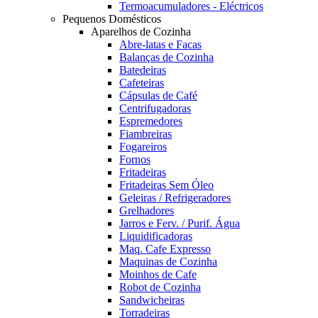
Termoacumuladores - Eléctricos
Pequenos Domésticos
Aparelhos de Cozinha
Abre-latas e Facas
Balanças de Cozinha
Batedeiras
Cafeteiras
Cápsulas de Café
Centrifugadoras
Espremedores
Fiambreiras
Fogareiros
Fornos
Fritadeiras
Fritadeiras Sem Óleo
Geleiras / Refrigeradores
Grelhadores
Jarros e Ferv. / Purif. Água
Liquidificadoras
Maq. Cafe Expresso
Maquinas de Cozinha
Moinhos de Cafe
Robot de Cozinha
Sandwicheiras
Torradeiras