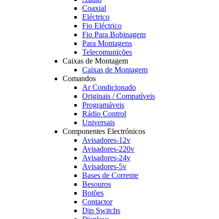
Coaxial
Eléctrico
Fio Eléctrico
Fio Para Bobinagem
Para Montagens
Telecomunições
Caixas de Montagem
Caixas de Montagem
Comandos
Ar Condicionado
Originais / Compatíveis
Programáveis
Rádio Control
Universais
Componentes Electrónicos
Avisadores-12v
Avisadores-220v
Avisadores-24v
Avisadores-5v
Bases de Corrente
Besouros
Botões
Contactor
Dip Switchs