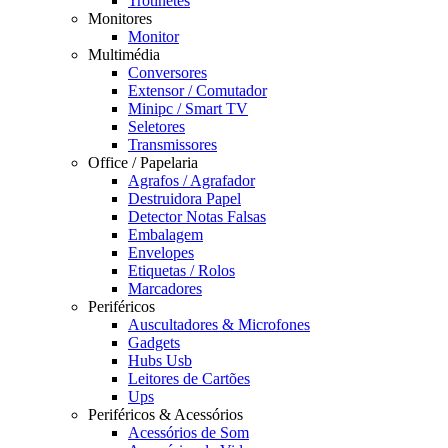
Trotinetes
Monitores
Monitor
Multimédia
Conversores
Extensor / Comutador
Minipc / Smart TV
Seletores
Transmissores
Office / Papelaria
Agrafos / Agrafador
Destruidora Papel
Detector Notas Falsas
Embalagem
Envelopes
Etiquetas / Rolos
Marcadores
Periféricos
Auscultadores & Microfones
Gadgets
Hubs Usb
Leitores de Cartões
Ups
Periféricos & Acessórios
Acessórios de Som