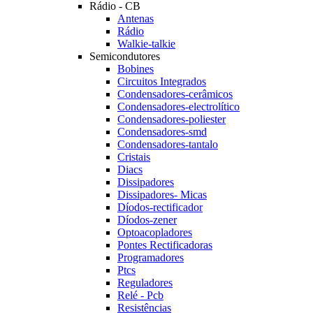
Rádio - CB
Antenas
Rádio
Walkie-talkie
Semicondutores
Bobines
Circuitos Integrados
Condensadores-cerâmicos
Condensadores-electrolítico
Condensadores-poliester
Condensadores-smd
Condensadores-tantalo
Cristais
Diacs
Dissipadores
Dissipadores- Micas
Díodos-rectificador
Díodos-zener
Optoacopladores
Pontes Rectificadoras
Programadores
Ptcs
Reguladores
Relé - Pcb
Resistências