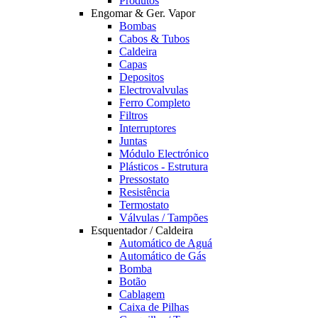
Produtos
Engomar & Ger. Vapor
Bombas
Cabos & Tubos
Caldeira
Capas
Depositos
Electrovalvulas
Ferro Completo
Filtros
Interruptores
Juntas
Módulo Electrónico
Plásticos - Estrutura
Pressostato
Resistência
Termostato
Válvulas / Tampões
Esquentador / Caldeira
Automático de Aguá
Automático de Gás
Bomba
Botão
Cablagem
Caixa de Pilhas