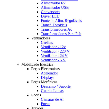
Alimentador 6V
Alimentador USB
Conversores
Driver LED
Fonte de Alim. Reguláveis
Transf. Toroidais
Transformadores Ac
Transformadores Para Pcb
Ventiladores
Grelhas
Ventilador - 12v
Ventilador - 220 V
Ventilador - 24 V
Ventilador - 5 V
Mobilidade Eléctrica
Peças Electronicas
Acelerador
Displays
Peças Mecânicas
Descanso / Suporte
Guarda Lamas
Rodas
Câmaras de Ar
Pneus
Travões