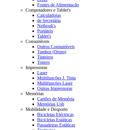
Fontes de Alimentação
Computadores e Tablet's
Calculadoras
de Secretária
Netbook's
Portáteis
Tablet's
Consumíveis
Outros Consumíveis
Tambor (Drum)
Tinteiros
Toners
Impressoras
Laser
Multifunções J. Tinta
Multifunções Laser
Outras Impressoras
Memórias
Cartões de Memória
Memórias Usb
Mobilidade e Desporto
Bicicletas Eléctricas
Bicicletas Estáticas
Passadeiras Estáticas