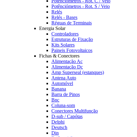
Potênciómetros - Rot. C / Veio
Potênciómetros - Rot. S / Veio
Relés
Relés - Bases
Réguas de Terminais
Energia Solar
Controladores
Estruturas de Fixação
Kits Solares
Paineis Fotovoltaicos
Fichas & Conectores
Alimentação Ac
Alimentação Dc
Amp Superseal (estanques)
Antena Auto
Automóvel
Banana
Barra de Pinos
Bnc
Coluna-som
Conectores Multifunção
D-sub / Capótas
Delphi
Deutsch
Din