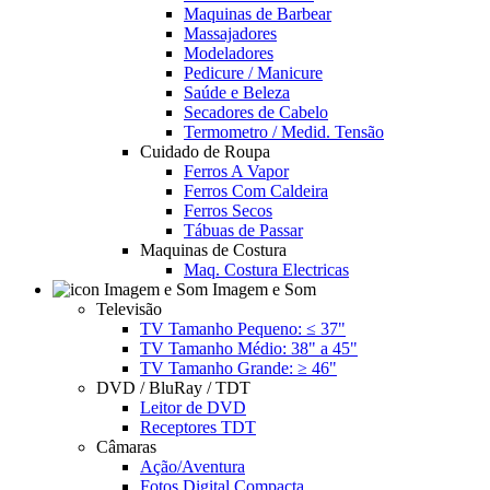
Maquinas de Barbear
Massajadores
Modeladores
Pedicure / Manicure
Saúde e Beleza
Secadores de Cabelo
Termometro / Medid. Tensão
Cuidado de Roupa
Ferros A Vapor
Ferros Com Caldeira
Ferros Secos
Tábuas de Passar
Maquinas de Costura
Maq. Costura Electricas
Imagem e Som
Televisão
TV Tamanho Pequeno: ≤ 37"
TV Tamanho Médio: 38" a 45"
TV Tamanho Grande: ≥ 46"
DVD / BluRay / TDT
Leitor de DVD
Receptores TDT
Câmaras
Ação/Aventura
Fotos Digital Compacta