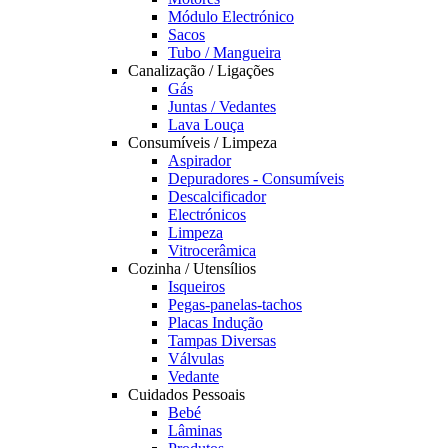
Módulo Electrónico
Sacos
Tubo / Mangueira
Canalização / Ligações
Gás
Juntas / Vedantes
Lava Louça
Consumíveis / Limpeza
Aspirador
Depuradores - Consumíveis
Descalcificador
Electrónicos
Limpeza
Vitrocerâmica
Cozinha / Utensílios
Isqueiros
Pegas-panelas-tachos
Placas Indução
Tampas Diversas
Válvulas
Vedante
Cuidados Pessoais
Bebé
Lâminas