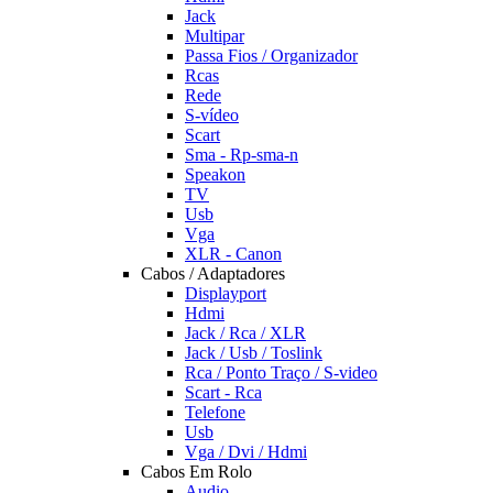
Jack
Multipar
Passa Fios / Organizador
Rcas
Rede
S-vídeo
Scart
Sma - Rp-sma-n
Speakon
TV
Usb
Vga
XLR - Canon
Cabos / Adaptadores
Displayport
Hdmi
Jack / Rca / XLR
Jack / Usb / Toslink
Rca / Ponto Traço / S-video
Scart - Rca
Telefone
Usb
Vga / Dvi / Hdmi
Cabos Em Rolo
Audio