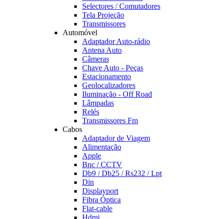
Selectores / Comutadores
Tela Projeção
Transmissores
Automóvel
Adaptador Auto-rádio
Antena Auto
Câmeras
Chave Auto - Peças
Estacionamento
Geolocalizadores
Iluminação - Off Road
Lâmpadas
Relés
Transmissores Fm
Cabos
Adaptador de Viagem
Alimentação
Apple
Bnc / CCTV
Db9 / Db25 / Rs232 / Lpt
Din
Displayport
Fibra Óptica
Flat-cable
Hdmi