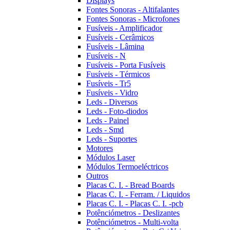
Displays
Fontes Sonoras - Altifalantes
Fontes Sonoras - Microfones
Fusíveis - Amplificador
Fusíveis - Cerâmicos
Fusíveis - Lâmina
Fusíveis - N
Fusíveis - Porta Fusíveis
Fusíveis - Térmicos
Fusíveis - Tr5
Fusíveis - Vidro
Leds - Diversos
Leds - Foto-diodos
Leds - Painel
Leds - Smd
Leds - Suportes
Motores
Módulos Laser
Módulos Termoeléctricos
Outros
Placas C. I. - Bread Boards
Placas C. I. - Ferram. / Liquidos
Placas C. I. - Placas C. I. -pcb
Potênciómetros - Deslizantes
Potênciómetros - Multi-volta