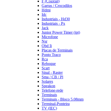
F (Coaxial)
Garras / Crocodilos
Hdmi
Idc
Industriais - Hd30
Industriais - Px
Jack
Junior Power Timer (jpt)
Microfone
Nsr
Obd Ii
Placas de Terminais
Ponto Traço
Rca
Reboque
Scart
Sinal - Raster
Sma / CB / Pl
Solares
Speakon
Telefone-rede
Terminais
Terminais - Bloco 5.08mm
Terminal-Ponteira
TV (IEC)