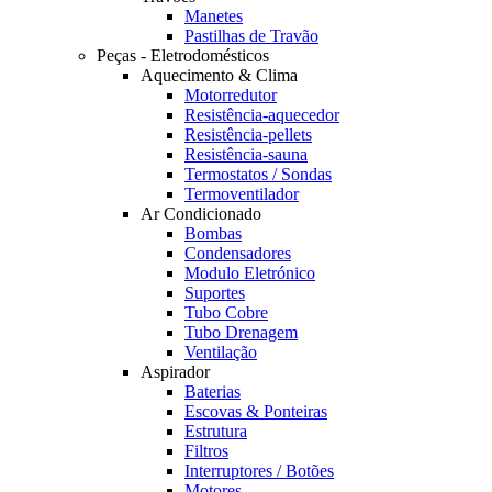
Manetes
Pastilhas de Travão
Peças - Eletrodomésticos
Aquecimento & Clima
Motorredutor
Resistência-aquecedor
Resistência-pellets
Resistência-sauna
Termostatos / Sondas
Termoventilador
Ar Condicionado
Bombas
Condensadores
Modulo Eletrónico
Suportes
Tubo Cobre
Tubo Drenagem
Ventilação
Aspirador
Baterias
Escovas & Ponteiras
Estrutura
Filtros
Interruptores / Botões
Motores