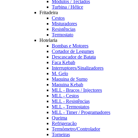
Módulos / Teclados
Turbina / Hélice
Fritadeira
Cestos
Misturadores
Resistências
Termostato
Hotelaria
Bombas e Motores
Cortador de Legumes
Descascador de Batata
Faca Kebab
Interruptores/Sinalizadores
M. Gelo
Maquina de Sumo
Maquina Kebab
MLL - Braços / Injectores
MLL - Cestos
MLL - Resistências
MLL - Termostatos
MLL - Timer / Programadores
Queima
Refrigeração
Termómetro/Controlador
Torneiras