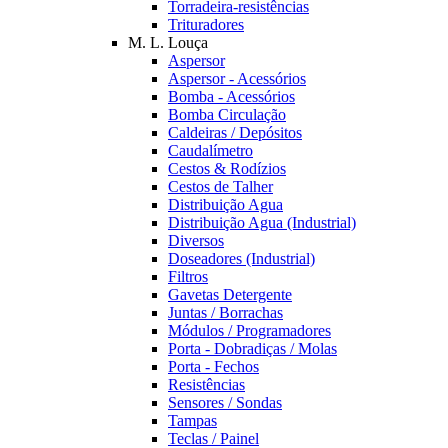
Torradeira-resistências
Trituradores
M. L. Louça
Aspersor
Aspersor - Acessórios
Bomba - Acessórios
Bomba Circulação
Caldeiras / Depósitos
Caudalímetro
Cestos & Rodízios
Cestos de Talher
Distribuição Agua
Distribuição Agua (Industrial)
Diversos
Doseadores (Industrial)
Filtros
Gavetas Detergente
Juntas / Borrachas
Módulos / Programadores
Porta - Dobradiças / Molas
Porta - Fechos
Resistências
Sensores / Sondas
Tampas
Teclas / Painel