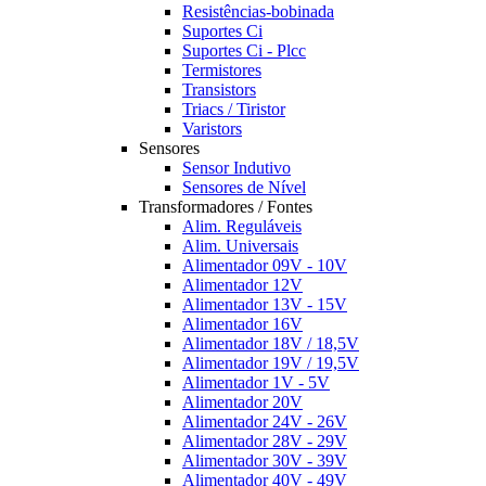
Resistências-bobinada
Suportes Ci
Suportes Ci - Plcc
Termistores
Transistors
Triacs / Tiristor
Varistors
Sensores
Sensor Indutivo
Sensores de Nível
Transformadores / Fontes
Alim. Reguláveis
Alim. Universais
Alimentador 09V - 10V
Alimentador 12V
Alimentador 13V - 15V
Alimentador 16V
Alimentador 18V / 18,5V
Alimentador 19V / 19,5V
Alimentador 1V - 5V
Alimentador 20V
Alimentador 24V - 26V
Alimentador 28V - 29V
Alimentador 30V - 39V
Alimentador 40V - 49V