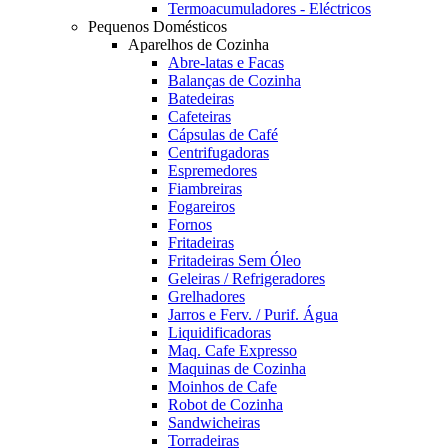
Termoacumuladores - Eléctricos
Pequenos Domésticos
Aparelhos de Cozinha
Abre-latas e Facas
Balanças de Cozinha
Batedeiras
Cafeteiras
Cápsulas de Café
Centrifugadoras
Espremedores
Fiambreiras
Fogareiros
Fornos
Fritadeiras
Fritadeiras Sem Óleo
Geleiras / Refrigeradores
Grelhadores
Jarros e Ferv. / Purif. Água
Liquidificadoras
Maq. Cafe Expresso
Maquinas de Cozinha
Moinhos de Cafe
Robot de Cozinha
Sandwicheiras
Torradeiras