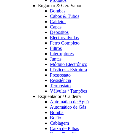
Produtos
Engomar & Ger. Vapor
Bombas
Cabos & Tubos
Caldeira
Capas
Depositos
Electrovalvulas
Ferro Completo
Filtros
Interruptores
Juntas
Módulo Electrónico
Plásticos - Estrutura
Pressostato
Resistência
Termostato
Válvulas / Tampões
Esquentador / Caldeira
Automático de Aguá
Automático de Gás
Bomba
Botão
Cablagem
Caixa de Pilhas