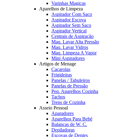
Varinhas Magicas
Aparelhos de Limpeza
Aspirador Com Saco
Aspirador Escova
Aspirador Sem Saco
Aspirador Vertical
Centrais de Aspiração
Maq. Lavar Alta Pressão
Maq. Lavar Vidros
Maq. Limpeza A Vapor
Mini Aspiradores
Artigos de Menage
Caçarolas
Frigideiras
Panelas / Tabuleiros
Panelas de Pressão
Peq. Aparelhos Cozinha
Tachos
Trens de Cozinha
Asseio Pessoal
Aparadores
Aparelhos Para Bebé
Balanças de W. C.
Depiladoras
Escovas de Dentes