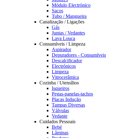
Módulo Electrónico
Sacos
Tubo / Mangueira
Canalização / Ligações
Gás
Juntas / Vedantes
Lava Louça
Consumíveis / Limpeza
Aspirador
Depuradores - Consumíveis
Descalcificador
Electrónicos
Limpeza
Vitrocerâmica
Cozinha / Utensílios
Isqueiros
Pegas-panelas-tachos
Placas Indução
Tampas Diversas
Válvulas
Vedante
Cuidados Pessoais
Bebé
Lâminas