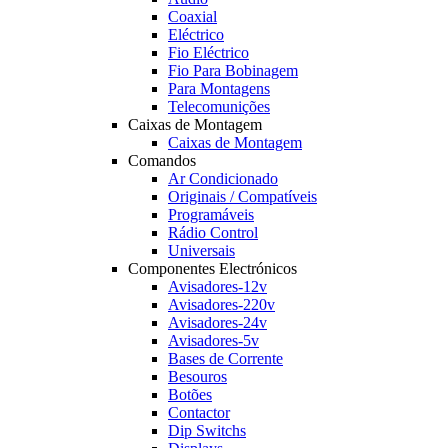
Coaxial
Eléctrico
Fio Eléctrico
Fio Para Bobinagem
Para Montagens
Telecomunições
Caixas de Montagem
Caixas de Montagem
Comandos
Ar Condicionado
Originais / Compatíveis
Programáveis
Rádio Control
Universais
Componentes Electrónicos
Avisadores-12v
Avisadores-220v
Avisadores-24v
Avisadores-5v
Bases de Corrente
Besouros
Botões
Contactor
Dip Switchs