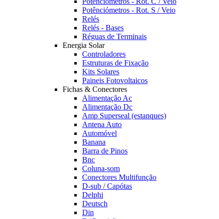
Potênciómetros - Rot. C / Veio
Potênciómetros - Rot. S / Veio
Relés
Relés - Bases
Réguas de Terminais
Energia Solar
Controladores
Estruturas de Fixação
Kits Solares
Paineis Fotovoltaicos
Fichas & Conectores
Alimentação Ac
Alimentação Dc
Amp Superseal (estanques)
Antena Auto
Automóvel
Banana
Barra de Pinos
Bnc
Coluna-som
Conectores Multifunção
D-sub / Capótas
Delphi
Deutsch
Din