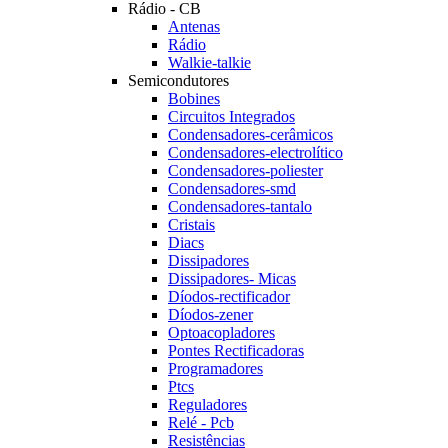
Rádio - CB
Antenas
Rádio
Walkie-talkie
Semicondutores
Bobines
Circuitos Integrados
Condensadores-cerâmicos
Condensadores-electrolítico
Condensadores-poliester
Condensadores-smd
Condensadores-tantalo
Cristais
Diacs
Dissipadores
Dissipadores- Micas
Díodos-rectificador
Díodos-zener
Optoacopladores
Pontes Rectificadoras
Programadores
Ptcs
Reguladores
Relé - Pcb
Resistências