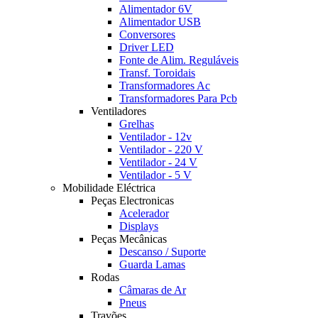
Alimentador 6V
Alimentador USB
Conversores
Driver LED
Fonte de Alim. Reguláveis
Transf. Toroidais
Transformadores Ac
Transformadores Para Pcb
Ventiladores
Grelhas
Ventilador - 12v
Ventilador - 220 V
Ventilador - 24 V
Ventilador - 5 V
Mobilidade Eléctrica
Peças Electronicas
Acelerador
Displays
Peças Mecânicas
Descanso / Suporte
Guarda Lamas
Rodas
Câmaras de Ar
Pneus
Travões