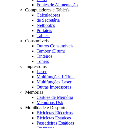
Fontes de Alimentação
Computadores e Tablet's
Calculadoras
de Secretária
Netbook's
Portáteis
Tablet's
Consumíveis
Outros Consumíveis
Tambor (Drum)
Tinteiros
Toners
Impressoras
Laser
Multifunções J. Tinta
Multifunções Laser
Outras Impressoras
Memórias
Cartões de Memória
Memórias Usb
Mobilidade e Desporto
Bicicletas Eléctricas
Bicicletas Estáticas
Passadeiras Estáticas