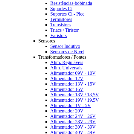
Resistências-bobinada
Suportes Ci
Suportes Ci - Plcc
Termistores
Transistors
Triacs / Tiristor
Varistors
Sensores
Sensor Indutivo
Sensores de Nível
Transformadores / Fontes
Alim. Reguláveis
Alim. Universais
Alimentador 09V - 10V
Alimentador 12V
Alimentador 13V - 15V
Alimentador 16V
Alimentador 18V / 18,5V
Alimentador 19V / 19,5V
Alimentador 1V - 5V
Alimentador 20V
Alimentador 24V - 26V
Alimentador 28V - 29V
Alimentador 30V - 39V
Alimentador 40V - 49V