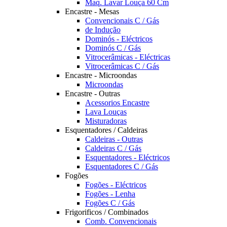
Maq. Lavar Louça 60 Cm
Encastre - Mesas
Convencionais C / Gás
de Indução
Dominós - Eléctricos
Dominós C / Gás
Vitrocerâmicas - Eléctricas
Vitrocerâmicas C / Gás
Encastre - Microondas
Microondas
Encastre - Outras
Acessorios Encastre
Lava Louças
Misturadoras
Esquentadores / Caldeiras
Caldeiras - Outras
Caldeiras C / Gás
Esquentadores - Eléctricos
Esquentadores C / Gás
Fogões
Fogões - Eléctricos
Fogões - Lenha
Fogões C / Gás
Frigorificos / Combinados
Comb. Convencionais