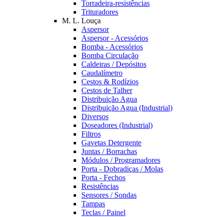
Torradeira-resistências
Trituradores
M. L. Louça
Aspersor
Aspersor - Acessórios
Bomba - Acessórios
Bomba Circulação
Caldeiras / Depósitos
Caudalímetro
Cestos & Rodízios
Cestos de Talher
Distribuição Agua
Distribuição Agua (Industrial)
Diversos
Doseadores (Industrial)
Filtros
Gavetas Detergente
Juntas / Borrachas
Módulos / Programadores
Porta - Dobradiças / Molas
Porta - Fechos
Resistências
Sensores / Sondas
Tampas
Teclas / Painel