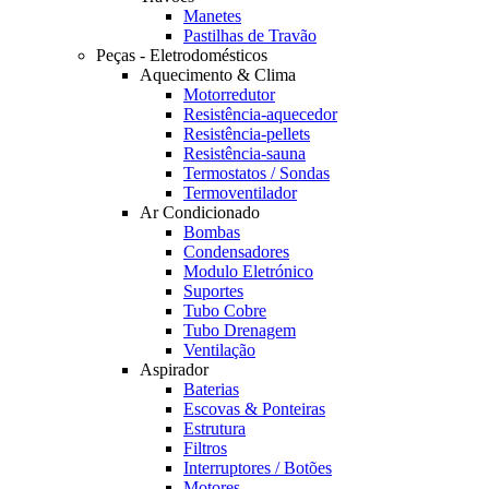
Manetes
Pastilhas de Travão
Peças - Eletrodomésticos
Aquecimento & Clima
Motorredutor
Resistência-aquecedor
Resistência-pellets
Resistência-sauna
Termostatos / Sondas
Termoventilador
Ar Condicionado
Bombas
Condensadores
Modulo Eletrónico
Suportes
Tubo Cobre
Tubo Drenagem
Ventilação
Aspirador
Baterias
Escovas & Ponteiras
Estrutura
Filtros
Interruptores / Botões
Motores