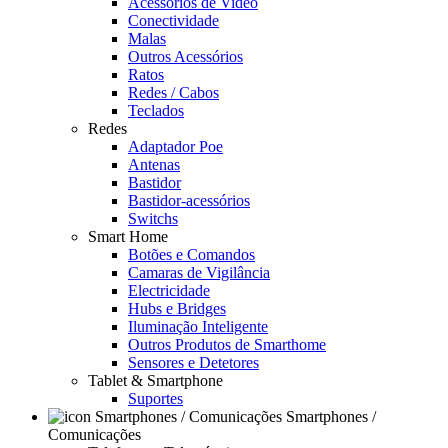
Acessórios de Video
Conectividade
Malas
Outros Acessórios
Ratos
Redes / Cabos
Teclados
Redes
Adaptador Poe
Antenas
Bastidor
Bastidor-acessórios
Switchs
Smart Home
Botões e Comandos
Camaras de Vigilância
Electricidade
Hubs e Bridges
Iluminação Inteligente
Outros Produtos de Smarthome
Sensores e Detetores
Tablet & Smartphone
Suportes
Smartphones /
Comunicações