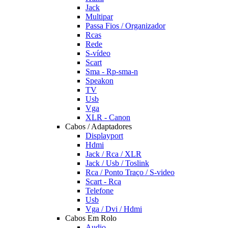
Jack
Multipar
Passa Fios / Organizador
Rcas
Rede
S-vídeo
Scart
Sma - Rp-sma-n
Speakon
TV
Usb
Vga
XLR - Canon
Cabos / Adaptadores
Displayport
Hdmi
Jack / Rca / XLR
Jack / Usb / Toslink
Rca / Ponto Traço / S-video
Scart - Rca
Telefone
Usb
Vga / Dvi / Hdmi
Cabos Em Rolo
Audio