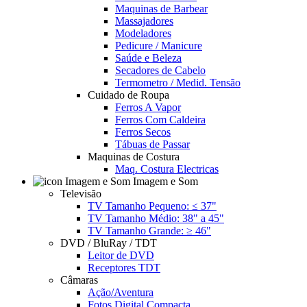
Maquinas de Barbear
Massajadores
Modeladores
Pedicure / Manicure
Saúde e Beleza
Secadores de Cabelo
Termometro / Medid. Tensão
Cuidado de Roupa
Ferros A Vapor
Ferros Com Caldeira
Ferros Secos
Tábuas de Passar
Maquinas de Costura
Maq. Costura Electricas
Imagem e Som
Televisão
TV Tamanho Pequeno: ≤ 37"
TV Tamanho Médio: 38" a 45"
TV Tamanho Grande: ≥ 46"
DVD / BluRay / TDT
Leitor de DVD
Receptores TDT
Câmaras
Ação/Aventura
Fotos Digital Compacta