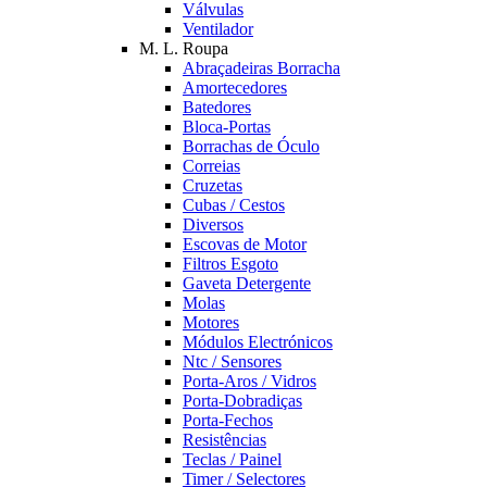
Válvulas
Ventilador
M. L. Roupa
Abraçadeiras Borracha
Amortecedores
Batedores
Bloca-Portas
Borrachas de Óculo
Correias
Cruzetas
Cubas / Cestos
Diversos
Escovas de Motor
Filtros Esgoto
Gaveta Detergente
Molas
Motores
Módulos Electrónicos
Ntc / Sensores
Porta-Aros / Vidros
Porta-Dobradiças
Porta-Fechos
Resistências
Teclas / Painel
Timer / Selectores