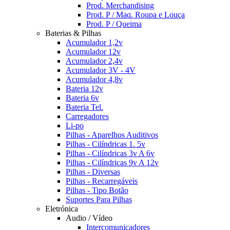
Prod. Merchandising
Prod. P / Maq. Roupa e Louça
Prod. P / Queima
Baterias & Pilhas
Acumulador 1,2v
Acumulador 12v
Acumulador 2,4v
Acumulador 3V - 4V
Acumulador 4,8v
Bateria 12v
Bateria 6v
Bateria Tel.
Carregadores
Li-po
Pilhas - Aparelhos Auditivos
Pilhas - Cilíndricas 1. 5v
Pilhas - Cilíndricas 3v A 6v
Pilhas - Cilíndricas 9v A 12v
Pilhas - Diversas
Pilhas - Recarregáveis
Pilhas - Tipo Botão
Suportes Para Pilhas
Eletrónica
Audio / Vídeo
Intercomunicadores