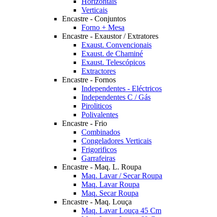
Horizontais
Verticais
Encastre - Conjuntos
Forno + Mesa
Encastre - Exaustor / Extratores
Exaust. Convencionais
Exaust. de Chaminé
Exaust. Telescópicos
Extractores
Encastre - Fornos
Independentes - Eléctricos
Independentes C / Gás
Piroliticos
Polivalentes
Encastre - Frio
Combinados
Congeladores Verticais
Frigorificos
Garrafeiras
Encastre - Maq. L. Roupa
Maq. Lavar / Secar Roupa
Maq. Lavar Roupa
Maq. Secar Roupa
Encastre - Maq. Louça
Maq. Lavar Louça 45 Cm