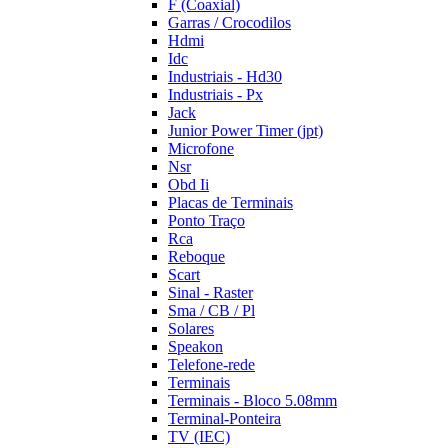
F (Coaxial)
Garras / Crocodilos
Hdmi
Idc
Industriais - Hd30
Industriais - Px
Jack
Junior Power Timer (jpt)
Microfone
Nsr
Obd Ii
Placas de Terminais
Ponto Traço
Rca
Reboque
Scart
Sinal - Raster
Sma / CB / Pl
Solares
Speakon
Telefone-rede
Terminais
Terminais - Bloco 5.08mm
Terminal-Ponteira
TV (IEC)