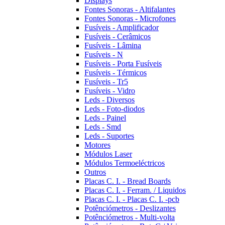
Displays
Fontes Sonoras - Altifalantes
Fontes Sonoras - Microfones
Fusíveis - Amplificador
Fusíveis - Cerâmicos
Fusíveis - Lâmina
Fusíveis - N
Fusíveis - Porta Fusíveis
Fusíveis - Térmicos
Fusíveis - Tr5
Fusíveis - Vidro
Leds - Diversos
Leds - Foto-diodos
Leds - Painel
Leds - Smd
Leds - Suportes
Motores
Módulos Laser
Módulos Termoeléctricos
Outros
Placas C. I. - Bread Boards
Placas C. I. - Ferram. / Liquidos
Placas C. I. - Placas C. I. -pcb
Potênciómetros - Deslizantes
Potênciómetros - Multi-volta