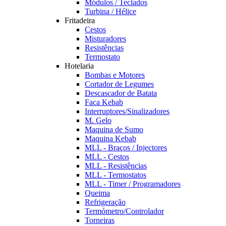
Módulos / Teclados
Turbina / Hélice
Fritadeira
Cestos
Misturadores
Resistências
Termostato
Hotelaria
Bombas e Motores
Cortador de Legumes
Descascador de Batata
Faca Kebab
Interruptores/Sinalizadores
M. Gelo
Maquina de Sumo
Maquina Kebab
MLL - Braços / Injectores
MLL - Cestos
MLL - Resistências
MLL - Termostatos
MLL - Timer / Programadores
Queima
Refrigeração
Termómetro/Controlador
Torneiras