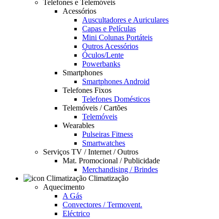
Telefones e Telemóveis
Acessórios
Auscultadores e Auriculares
Capas e Películas
Mini Colunas Portáteis
Outros Acessórios
Óculos/Lente
Powerbanks
Smartphones
Smartphones Android
Telefones Fixos
Telefones Domésticos
Telemóveis / Cartões
Telemóveis
Wearables
Pulseiras Fitness
Smartwatches
Serviços TV / Internet / Outros
Mat. Promocional / Publicidade
Merchandising / Brindes
Climatização
Aquecimento
A Gás
Convectores / Termovent.
Eléctrico