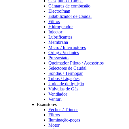
Casquilho / Tampa
Câmaras de combustão
Electroíman
Estabilizador de Caudal
Filtros
Hidrogerador
Injector
Lubrificantes
Membrana
Micro / Interruptores
Oring / Vedantes
Pressostato
Queimador Piloto / Acessórios
Selectores de Caudal
Sondas / Termopar
Tubos / Ligações
Unidade de Ignição
Válvulas de Gás
Ventilador
Venturi
Exaustores
Fechos / Trincos
Filtros
Iluminação-peças
Motor