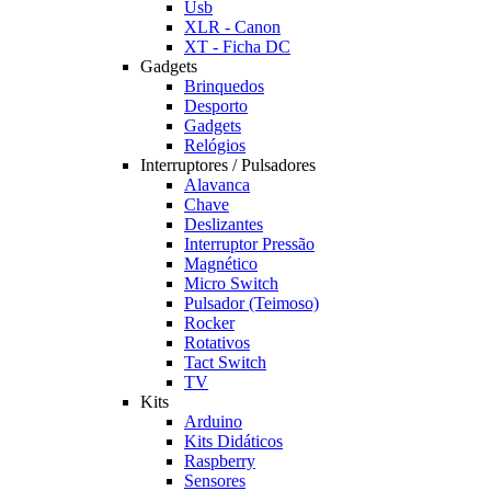
Usb
XLR - Canon
XT - Ficha DC
Gadgets
Brinquedos
Desporto
Gadgets
Relógios
Interruptores / Pulsadores
Alavanca
Chave
Deslizantes
Interruptor Pressão
Magnético
Micro Switch
Pulsador (Teimoso)
Rocker
Rotativos
Tact Switch
TV
Kits
Arduino
Kits Didáticos
Raspberry
Sensores