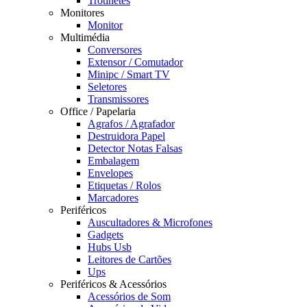
Trotinetes
Monitores
Monitor
Multimédia
Conversores
Extensor / Comutador
Minipc / Smart TV
Seletores
Transmissores
Office / Papelaria
Agrafos / Agrafador
Destruidora Papel
Detector Notas Falsas
Embalagem
Envelopes
Etiquetas / Rolos
Marcadores
Periféricos
Auscultadores & Microfones
Gadgets
Hubs Usb
Leitores de Cartões
Ups
Periféricos & Acessórios
Acessórios de Som