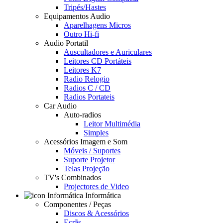
Tripés/Hastes
Equipamentos Audio
Aparelhagens Micros
Outro Hi-fi
Audio Portatil
Auscultadores e Auriculares
Leitores CD Portáteis
Leitores K7
Radio Relogio
Radios C / CD
Radios Portateis
Car Audio
Auto-radios
Leitor Multimédia
Simples
Acessórios Imagem e Som
Móveis / Suportes
Suporte Projetor
Telas Projeção
TV's Combinados
Projectores de Video
Informática
Componentes / Peças
Discos & Acessórios
Ecrãs