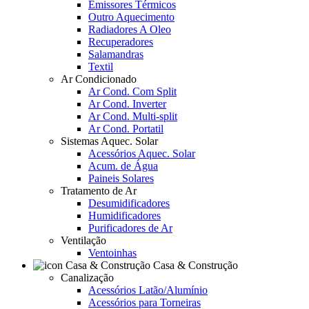
Emissores Térmicos
Outro Aquecimento
Radiadores A Oleo
Recuperadores
Salamandras
Textil
Ar Condicionado
Ar Cond. Com Split
Ar Cond. Inverter
Ar Cond. Multi-split
Ar Cond. Portatil
Sistemas Aquec. Solar
Acessórios Aquec. Solar
Acum. de Água
Paineis Solares
Tratamento de Ar
Desumidificadores
Humidificadores
Purificadores de Ar
Ventilação
Ventoinhas
Casa & Construção
Canalização
Acessórios Latão/Alumínio
Acessórios para Torneiras