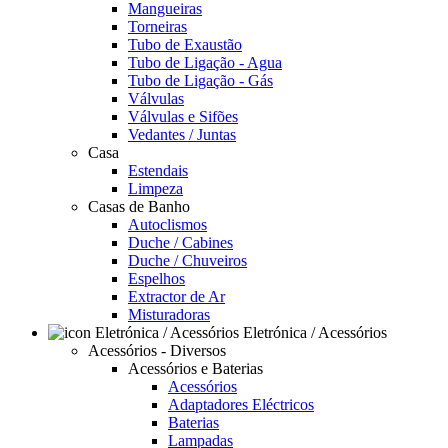
Mangueiras
Torneiras
Tubo de Exaustão
Tubo de Ligação - Agua
Tubo de Ligação - Gás
Válvulas
Válvulas e Sifões
Vedantes / Juntas
Casa
Estendais
Limpeza
Casas de Banho
Autoclismos
Duche / Cabines
Duche / Chuveiros
Espelhos
Extractor de Ar
Misturadoras
Eletrónica / Acessórios
Acessórios - Diversos
Acessórios e Baterias
Acessórios
Adaptadores Eléctricos
Baterias
Lampadas