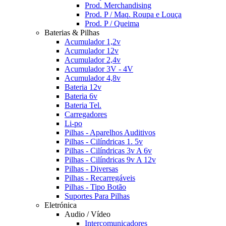
Prod. Merchandising
Prod. P / Maq. Roupa e Louça
Prod. P / Queima
Baterias & Pilhas
Acumulador 1,2v
Acumulador 12v
Acumulador 2,4v
Acumulador 3V - 4V
Acumulador 4,8v
Bateria 12v
Bateria 6v
Bateria Tel.
Carregadores
Li-po
Pilhas - Aparelhos Auditivos
Pilhas - Cilíndricas 1. 5v
Pilhas - Cilíndricas 3v A 6v
Pilhas - Cilíndricas 9v A 12v
Pilhas - Diversas
Pilhas - Recarregáveis
Pilhas - Tipo Botão
Suportes Para Pilhas
Eletrónica
Audio / Vídeo
Intercomunicadores