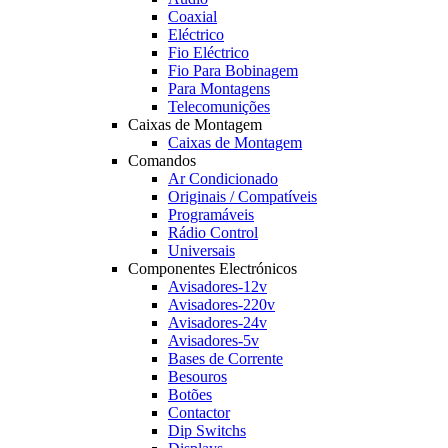
Coaxial
Eléctrico
Fio Eléctrico
Fio Para Bobinagem
Para Montagens
Telecomunições
Caixas de Montagem
Caixas de Montagem
Comandos
Ar Condicionado
Originais / Compatíveis
Programáveis
Rádio Control
Universais
Componentes Electrónicos
Avisadores-12v
Avisadores-220v
Avisadores-24v
Avisadores-5v
Bases de Corrente
Besouros
Botões
Contactor
Dip Switchs