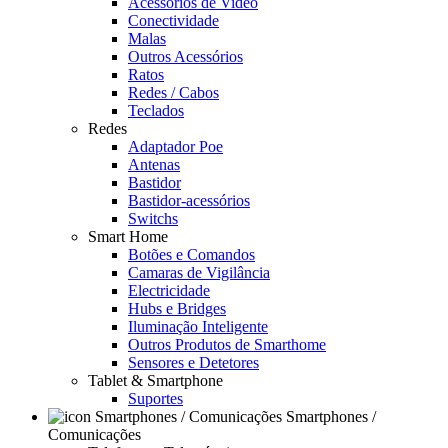
Acessórios de Video
Conectividade
Malas
Outros Acessórios
Ratos
Redes / Cabos
Teclados
Redes
Adaptador Poe
Antenas
Bastidor
Bastidor-acessórios
Switchs
Smart Home
Botões e Comandos
Camaras de Vigilância
Electricidade
Hubs e Bridges
Iluminação Inteligente
Outros Produtos de Smarthome
Sensores e Detetores
Tablet & Smartphone
Suportes
Smartphones /
Comunicações