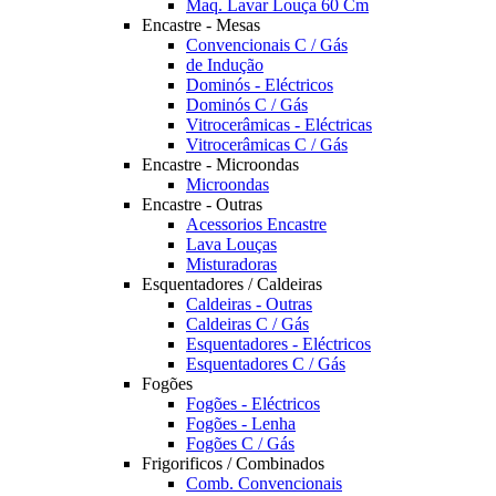
Maq. Lavar Louça 60 Cm
Encastre - Mesas
Convencionais C / Gás
de Indução
Dominós - Eléctricos
Dominós C / Gás
Vitrocerâmicas - Eléctricas
Vitrocerâmicas C / Gás
Encastre - Microondas
Microondas
Encastre - Outras
Acessorios Encastre
Lava Louças
Misturadoras
Esquentadores / Caldeiras
Caldeiras - Outras
Caldeiras C / Gás
Esquentadores - Eléctricos
Esquentadores C / Gás
Fogões
Fogões - Eléctricos
Fogões - Lenha
Fogões C / Gás
Frigorificos / Combinados
Comb. Convencionais