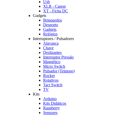
Usb
XLR - Canon
XT - Ficha DC
Gadgets
Brinquedos
Desporto
Gadgets
Relógios
Interruptores / Pulsadores
Alavanca
Chave
Deslizantes
Interruptor Pressão
Magnético
Micro Switch
Pulsador (Teimoso)
Rocker
Rotativos
Tact Switch
TV
Kits
Arduino
Kits Didáticos
Raspberry
Sensores