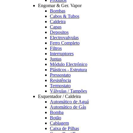
Produtos
Engomar & Ger. Vapor
Bombas
Cabos & Tubos
Caldeira
Capas
Depositos
Electrovalvulas
Ferro Completo
Filtros
Interruptores
Juntas
Módulo Electrónico
Plásticos - Estrutura
Pressostato
Resistência
Termostato
Válvulas / Tampões
Esquentador / Caldeira
Automático de Aguá
Automático de Gás
Bomba
Botão
Cablagem
Caixa de Pilhas