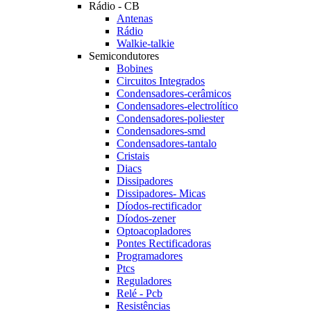
Rádio - CB
Antenas
Rádio
Walkie-talkie
Semicondutores
Bobines
Circuitos Integrados
Condensadores-cerâmicos
Condensadores-electrolítico
Condensadores-poliester
Condensadores-smd
Condensadores-tantalo
Cristais
Diacs
Dissipadores
Dissipadores- Micas
Díodos-rectificador
Díodos-zener
Optoacopladores
Pontes Rectificadoras
Programadores
Ptcs
Reguladores
Relé - Pcb
Resistências