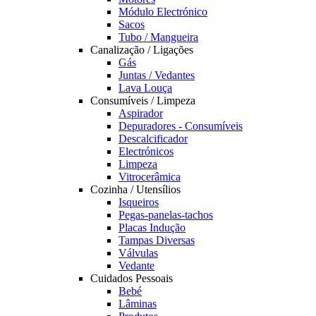
Módulo Electrónico
Sacos
Tubo / Mangueira
Canalização / Ligações
Gás
Juntas / Vedantes
Lava Louça
Consumíveis / Limpeza
Aspirador
Depuradores - Consumíveis
Descalcificador
Electrónicos
Limpeza
Vitrocerâmica
Cozinha / Utensílios
Isqueiros
Pegas-panelas-tachos
Placas Indução
Tampas Diversas
Válvulas
Vedante
Cuidados Pessoais
Bebé
Lâminas