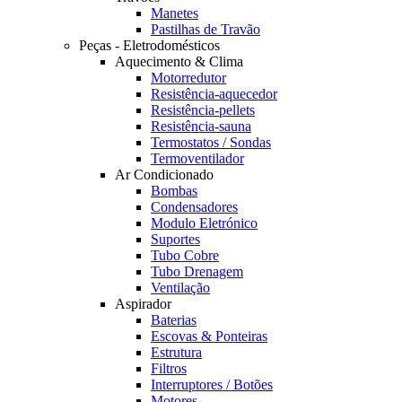
Manetes
Pastilhas de Travão
Peças - Eletrodomésticos
Aquecimento & Clima
Motorredutor
Resistência-aquecedor
Resistência-pellets
Resistência-sauna
Termostatos / Sondas
Termoventilador
Ar Condicionado
Bombas
Condensadores
Modulo Eletrónico
Suportes
Tubo Cobre
Tubo Drenagem
Ventilação
Aspirador
Baterias
Escovas & Ponteiras
Estrutura
Filtros
Interruptores / Botões
Motores