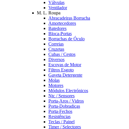
Válvulas
Ventilador
M. L. Roupa
Abraçadeiras Borracha
Amortecedores
Batedores
Bloca-Portas
Borrachas de Óculo
Correias
Cruzetas
Cubas / Cestos
Diversos
Escovas de Motor
Filtros Esgoto
Gaveta Detergente
Molas
Motores
Módulos Electrónicos
Ntc / Sensores
Porta-Aros / Vidros
Porta-Dobradiças
Porta-Fechos
Resistências
Teclas / Painel
Timer / Selectores