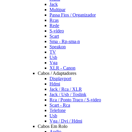
Jack
Multipar
Passa Fios / Organizador
Rcas
Rede
S-vídeo
Scart
Sma - Rp-sma-n
Speakon
TV
Usb
Vga
XLR - Canon
Cabos / Adaptadores
Displayport
Hdmi
Jack / Rca / XLR
Jack / Usb / Toslink
Rca / Ponto Traço / S-video
Scart - Rca
Telefone
Usb
Vga / Dvi / Hdmi
Cabos Em Rolo
Audio