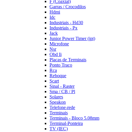
F (Coaxial)
Garras / Crocodilos
Hdmi
Idc
Industriais - Hd30
Industriais - Px
Jack
Junior Power Timer (jpt)
Microfone
Nsr
Obd Ii
Placas de Terminais
Ponto Traço
Rca
Reboque
Scart
Sinal - Raster
Sma / CB / Pl
Solares
Speakon
Telefone-rede
Terminais
Terminais - Bloco 5.08mm
Terminal-Ponteira
TV (IEC)