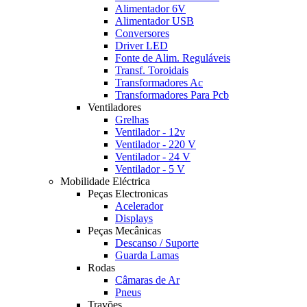
Alimentador 6V
Alimentador USB
Conversores
Driver LED
Fonte de Alim. Reguláveis
Transf. Toroidais
Transformadores Ac
Transformadores Para Pcb
Ventiladores
Grelhas
Ventilador - 12v
Ventilador - 220 V
Ventilador - 24 V
Ventilador - 5 V
Mobilidade Eléctrica
Peças Electronicas
Acelerador
Displays
Peças Mecânicas
Descanso / Suporte
Guarda Lamas
Rodas
Câmaras de Ar
Pneus
Travões