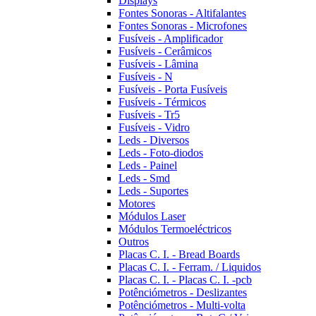
Displays
Fontes Sonoras - Altifalantes
Fontes Sonoras - Microfones
Fusíveis - Amplificador
Fusíveis - Cerâmicos
Fusíveis - Lâmina
Fusíveis - N
Fusíveis - Porta Fusíveis
Fusíveis - Térmicos
Fusíveis - Tr5
Fusíveis - Vidro
Leds - Diversos
Leds - Foto-diodos
Leds - Painel
Leds - Smd
Leds - Suportes
Motores
Módulos Laser
Módulos Termoeléctricos
Outros
Placas C. I. - Bread Boards
Placas C. I. - Ferram. / Liquidos
Placas C. I. - Placas C. I. -pcb
Potênciómetros - Deslizantes
Potênciómetros - Multi-volta