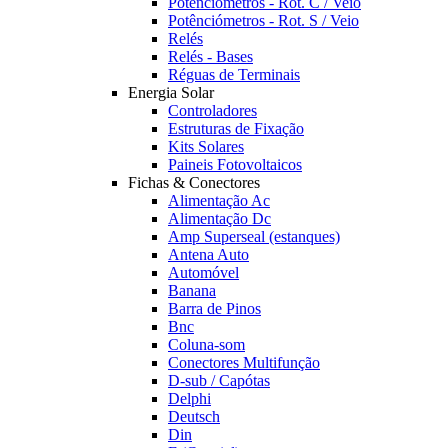
Potênciómetros - Rot. C / Veio
Potênciómetros - Rot. S / Veio
Relés
Relés - Bases
Réguas de Terminais
Energia Solar
Controladores
Estruturas de Fixação
Kits Solares
Paineis Fotovoltaicos
Fichas & Conectores
Alimentação Ac
Alimentação Dc
Amp Superseal (estanques)
Antena Auto
Automóvel
Banana
Barra de Pinos
Bnc
Coluna-som
Conectores Multifunção
D-sub / Capótas
Delphi
Deutsch
Din