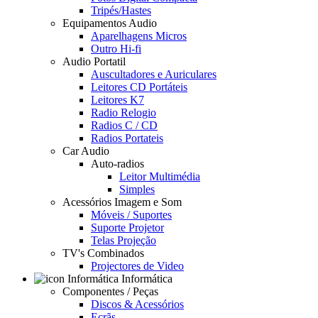
Tripés/Hastes
Equipamentos Audio
Aparelhagens Micros
Outro Hi-fi
Audio Portatil
Auscultadores e Auriculares
Leitores CD Portáteis
Leitores K7
Radio Relogio
Radios C / CD
Radios Portateis
Car Audio
Auto-radios
Leitor Multimédia
Simples
Acessórios Imagem e Som
Móveis / Suportes
Suporte Projetor
Telas Projeção
TV's Combinados
Projectores de Video
Informática
Componentes / Peças
Discos & Acessórios
Ecrãs