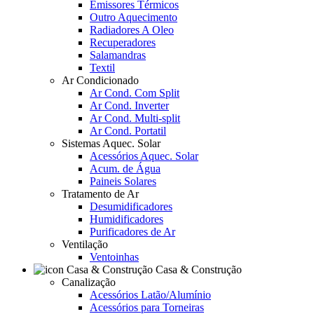
Emissores Térmicos
Outro Aquecimento
Radiadores A Oleo
Recuperadores
Salamandras
Textil
Ar Condicionado
Ar Cond. Com Split
Ar Cond. Inverter
Ar Cond. Multi-split
Ar Cond. Portatil
Sistemas Aquec. Solar
Acessórios Aquec. Solar
Acum. de Água
Paineis Solares
Tratamento de Ar
Desumidificadores
Humidificadores
Purificadores de Ar
Ventilação
Ventoinhas
Casa & Construção
Canalização
Acessórios Latão/Alumínio
Acessórios para Torneiras