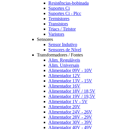
Resistências-bobinada
Suportes Ci
Suportes Ci - Plcc
Termistores
Transistors
Triacs / Tiristor
Varistors
Sensores
Sensor Indutivo
Sensores de Nível
Transformadores / Fontes
Alim. Reguláveis
Alim. Universais
Alimentador 09V - 10V
Alimentador 12V
Alimentador 13V - 15V
Alimentador 16V
Alimentador 18V / 18,5V
Alimentador 19V / 19,5V
Alimentador 1V - 5V
Alimentador 20V
Alimentador 24V - 26V
Alimentador 28V - 29V
Alimentador 30V - 39V
Alimentador 40V - 49V