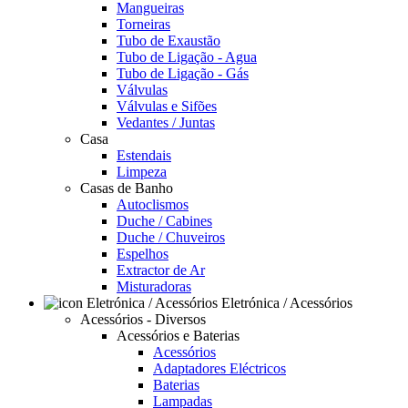
Mangueiras
Torneiras
Tubo de Exaustão
Tubo de Ligação - Agua
Tubo de Ligação - Gás
Válvulas
Válvulas e Sifões
Vedantes / Juntas
Casa
Estendais
Limpeza
Casas de Banho
Autoclismos
Duche / Cabines
Duche / Chuveiros
Espelhos
Extractor de Ar
Misturadoras
Eletrónica / Acessórios
Acessórios - Diversos
Acessórios e Baterias
Acessórios
Adaptadores Eléctricos
Baterias
Lampadas