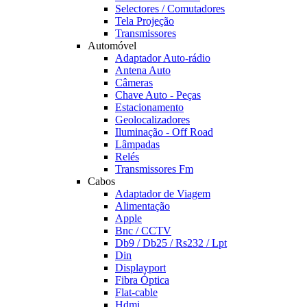
Selectores / Comutadores
Tela Projeção
Transmissores
Automóvel
Adaptador Auto-rádio
Antena Auto
Câmeras
Chave Auto - Peças
Estacionamento
Geolocalizadores
Iluminação - Off Road
Lâmpadas
Relés
Transmissores Fm
Cabos
Adaptador de Viagem
Alimentação
Apple
Bnc / CCTV
Db9 / Db25 / Rs232 / Lpt
Din
Displayport
Fibra Óptica
Flat-cable
Hdmi