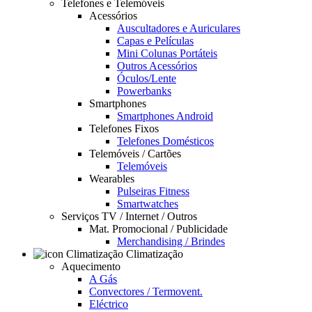
Telefones e Telemóveis
Acessórios
Auscultadores e Auriculares
Capas e Películas
Mini Colunas Portáteis
Outros Acessórios
Óculos/Lente
Powerbanks
Smartphones
Smartphones Android
Telefones Fixos
Telefones Domésticos
Telemóveis / Cartões
Telemóveis
Wearables
Pulseiras Fitness
Smartwatches
Serviços TV / Internet / Outros
Mat. Promocional / Publicidade
Merchandising / Brindes
Climatização
Aquecimento
A Gás
Convectores / Termovent.
Eléctrico