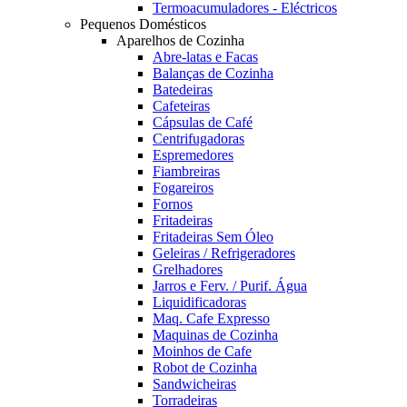
Termoacumuladores - Eléctricos
Pequenos Domésticos
Aparelhos de Cozinha
Abre-latas e Facas
Balanças de Cozinha
Batedeiras
Cafeteiras
Cápsulas de Café
Centrifugadoras
Espremedores
Fiambreiras
Fogareiros
Fornos
Fritadeiras
Fritadeiras Sem Óleo
Geleiras / Refrigeradores
Grelhadores
Jarros e Ferv. / Purif. Água
Liquidificadoras
Maq. Cafe Expresso
Maquinas de Cozinha
Moinhos de Cafe
Robot de Cozinha
Sandwicheiras
Torradeiras