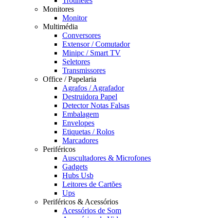
Trotinetes
Monitores
Monitor
Multimédia
Conversores
Extensor / Comutador
Minipc / Smart TV
Seletores
Transmissores
Office / Papelaria
Agrafos / Agrafador
Destruidora Papel
Detector Notas Falsas
Embalagem
Envelopes
Etiquetas / Rolos
Marcadores
Periféricos
Auscultadores & Microfones
Gadgets
Hubs Usb
Leitores de Cartões
Ups
Periféricos & Acessórios
Acessórios de Som