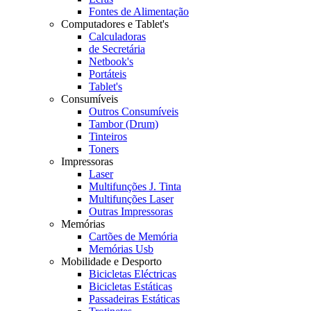
Fontes de Alimentação
Computadores e Tablet's
Calculadoras
de Secretária
Netbook's
Portáteis
Tablet's
Consumíveis
Outros Consumíveis
Tambor (Drum)
Tinteiros
Toners
Impressoras
Laser
Multifunções J. Tinta
Multifunções Laser
Outras Impressoras
Memórias
Cartões de Memória
Memórias Usb
Mobilidade e Desporto
Bicicletas Eléctricas
Bicicletas Estáticas
Passadeiras Estáticas