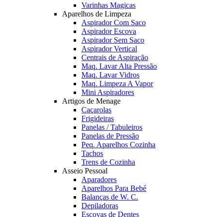
Varinhas Magicas
Aparelhos de Limpeza
Aspirador Com Saco
Aspirador Escova
Aspirador Sem Saco
Aspirador Vertical
Centrais de Aspiração
Maq. Lavar Alta Pressão
Maq. Lavar Vidros
Maq. Limpeza A Vapor
Mini Aspiradores
Artigos de Menage
Caçarolas
Frigideiras
Panelas / Tabuleiros
Panelas de Pressão
Peq. Aparelhos Cozinha
Tachos
Trens de Cozinha
Asseio Pessoal
Aparadores
Aparelhos Para Bebé
Balanças de W. C.
Depiladoras
Escovas de Dentes