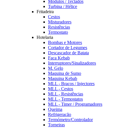
Módulos / Teclados
Turbina / Hélice
Fritadeira
Cestos
Misturadores
Resistências
Termostato
Hotelaria
Bombas e Motores
Cortador de Legumes
Descascador de Batata
Faca Kebab
Interruptores/Sinalizadores
M. Gelo
Maquina de Sumo
Maquina Kebab
MLL - Braços / Injectores
MLL - Cestos
MLL - Resistências
MLL - Termostatos
MLL - Timer / Programadores
Queima
Refrigeração
Termómetro/Controlador
Torneiras