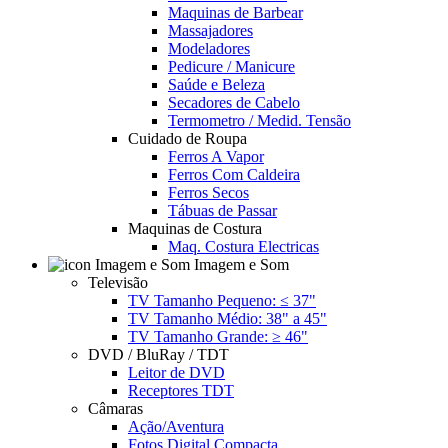
Maquinas de Barbear
Massajadores
Modeladores
Pedicure / Manicure
Saúde e Beleza
Secadores de Cabelo
Termometro / Medid. Tensão
Cuidado de Roupa
Ferros A Vapor
Ferros Com Caldeira
Ferros Secos
Tábuas de Passar
Maquinas de Costura
Maq. Costura Electricas
Imagem e Som
Televisão
TV Tamanho Pequeno: ≤ 37"
TV Tamanho Médio: 38" a 45"
TV Tamanho Grande: ≥ 46"
DVD / BluRay / TDT
Leitor de DVD
Receptores TDT
Câmaras
Ação/Aventura
Fotos Digital Compacta