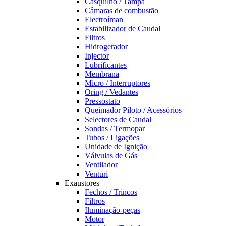
Casquilho / Tampa
Câmaras de combustão
Electroíman
Estabilizador de Caudal
Filtros
Hidrogerador
Injector
Lubrificantes
Membrana
Micro / Interruptores
Oring / Vedantes
Pressostato
Queimador Piloto / Acessórios
Selectores de Caudal
Sondas / Termopar
Tubos / Ligações
Unidade de Ignição
Válvulas de Gás
Ventilador
Venturi
Exaustores
Fechos / Trincos
Filtros
Iluminação-peças
Motor