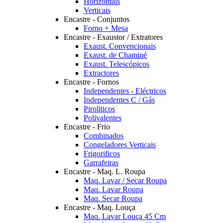
Horizontais
Verticais
Encastre - Conjuntos
Forno + Mesa
Encastre - Exaustor / Extratores
Exaust. Convencionais
Exaust. de Chaminé
Exaust. Telescópicos
Extractores
Encastre - Fornos
Independentes - Eléctricos
Independentes C / Gás
Piroliticos
Polivalentes
Encastre - Frio
Combinados
Congeladores Verticais
Frigorificos
Garrafeiras
Encastre - Maq. L. Roupa
Maq. Lavar / Secar Roupa
Maq. Lavar Roupa
Maq. Secar Roupa
Encastre - Maq. Louça
Maq. Lavar Louça 45 Cm