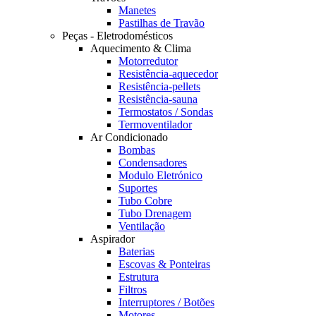
Manetes
Pastilhas de Travão
Peças - Eletrodomésticos
Aquecimento & Clima
Motorredutor
Resistência-aquecedor
Resistência-pellets
Resistência-sauna
Termostatos / Sondas
Termoventilador
Ar Condicionado
Bombas
Condensadores
Modulo Eletrónico
Suportes
Tubo Cobre
Tubo Drenagem
Ventilação
Aspirador
Baterias
Escovas & Ponteiras
Estrutura
Filtros
Interruptores / Botões
Motores