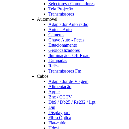
Selectores / Comutadores
Tela Projeção
Transmissores
Automóvel
Adaptador Auto-rádio
Antena Auto
Câmeras
Chave Auto - Peças
Estacionamento
Geolocalizadores
Iluminação - Off Road
Lâmpadas
Relés
Transmissores Fm
Cabos
Adaptador de Viagem
Alimentação
Apple
Bnc / CCTV
Db9 / Db25 / Rs232 / Lpt
Din
Displayport
Fibra Óptica
Flat-cable
Hdmi