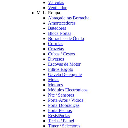
Válvulas
Ventilador
M. L. Roupa
Abraçadeiras Borracha
Amortecedores
Batedores
Bloca-Portas
Borrachas de Óculo
Correias
Cruzetas
Cubas / Cestos
Diversos
Escovas de Motor
Filtros Esgoto
Gaveta Detergente
Molas
Motores
Módulos Electrónicos
Ntc / Sensores
Porta-Aros / Vidros
Porta-Dobradiças
Porta-Fechos
Resistências
Teclas / Painel
Timer / Selectores