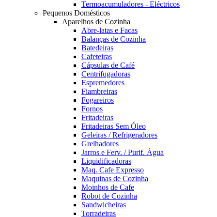
Termoacumuladores - Eléctricos
Pequenos Domésticos
Aparelhos de Cozinha
Abre-latas e Facas
Balanças de Cozinha
Batedeiras
Cafeteiras
Cápsulas de Café
Centrifugadoras
Espremedores
Fiambreiras
Fogareiros
Fornos
Fritadeiras
Fritadeiras Sem Óleo
Geleiras / Refrigeradores
Grelhadores
Jarros e Ferv. / Purif. Água
Liquidificadoras
Maq. Cafe Expresso
Maquinas de Cozinha
Moinhos de Cafe
Robot de Cozinha
Sandwicheiras
Torradeiras