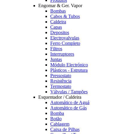
Produtos
Engomar & Ger. Vapor
Bombas
Cabos & Tubos
Caldeira
Capas
Depositos
Electrovalvulas
Ferro Completo
Filtros
Interruptores
Juntas
Módulo Electrónico
Plásticos - Estrutura
Pressostato
Resistência
Termostato
Válvulas / Tampões
Esquentador / Caldeira
Automático de Aguá
Automático de Gás
Bomba
Botão
Cablagem
Caixa de Pilhas