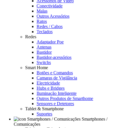
Acessórios de Video
Conectividade
Malas
Outros Acessórios
Ratos
Redes / Cabos
Teclados
Redes
Adaptador Poe
Antenas
Bastidor
Bastidor-acessórios
Switchs
Smart Home
Botões e Comandos
Camaras de Vigilância
Electricidade
Hubs e Bridges
Iluminação Inteligente
Outros Produtos de Smarthome
Sensores e Detetores
Tablet & Smartphone
Suportes
Smartphones /
Comunicações