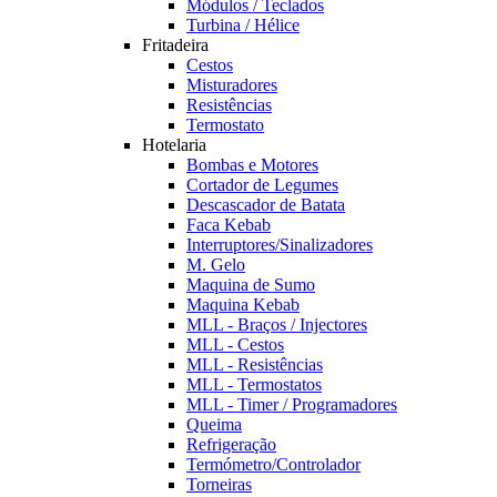
Módulos / Teclados
Turbina / Hélice
Fritadeira
Cestos
Misturadores
Resistências
Termostato
Hotelaria
Bombas e Motores
Cortador de Legumes
Descascador de Batata
Faca Kebab
Interruptores/Sinalizadores
M. Gelo
Maquina de Sumo
Maquina Kebab
MLL - Braços / Injectores
MLL - Cestos
MLL - Resistências
MLL - Termostatos
MLL - Timer / Programadores
Queima
Refrigeração
Termómetro/Controlador
Torneiras