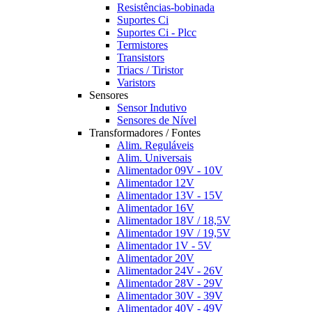
Resistências-bobinada
Suportes Ci
Suportes Ci - Plcc
Termistores
Transistors
Triacs / Tiristor
Varistors
Sensores
Sensor Indutivo
Sensores de Nível
Transformadores / Fontes
Alim. Reguláveis
Alim. Universais
Alimentador 09V - 10V
Alimentador 12V
Alimentador 13V - 15V
Alimentador 16V
Alimentador 18V / 18,5V
Alimentador 19V / 19,5V
Alimentador 1V - 5V
Alimentador 20V
Alimentador 24V - 26V
Alimentador 28V - 29V
Alimentador 30V - 39V
Alimentador 40V - 49V