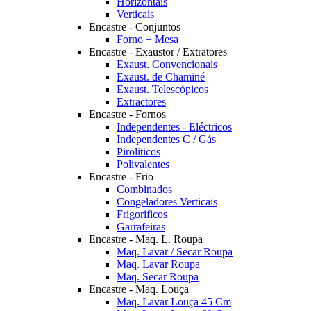
Horizontais
Verticais
Encastre - Conjuntos
Forno + Mesa
Encastre - Exaustor / Extratores
Exaust. Convencionais
Exaust. de Chaminé
Exaust. Telescópicos
Extractores
Encastre - Fornos
Independentes - Eléctricos
Independentes C / Gás
Piroliticos
Polivalentes
Encastre - Frio
Combinados
Congeladores Verticais
Frigorificos
Garrafeiras
Encastre - Maq. L. Roupa
Maq. Lavar / Secar Roupa
Maq. Lavar Roupa
Maq. Secar Roupa
Encastre - Maq. Louça
Maq. Lavar Louça 45 Cm