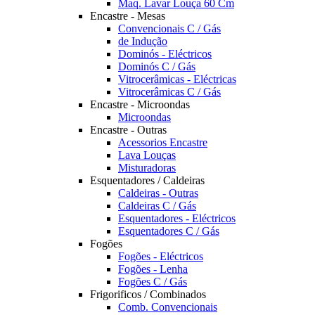
Maq. Lavar Louça 60 Cm
Encastre - Mesas
Convencionais C / Gás
de Indução
Dominós - Eléctricos
Dominós C / Gás
Vitrocerâmicas - Eléctricas
Vitrocerâmicas C / Gás
Encastre - Microondas
Microondas
Encastre - Outras
Acessorios Encastre
Lava Louças
Misturadoras
Esquentadores / Caldeiras
Caldeiras - Outras
Caldeiras C / Gás
Esquentadores - Eléctricos
Esquentadores C / Gás
Fogões
Fogões - Eléctricos
Fogões - Lenha
Fogões C / Gás
Frigorificos / Combinados
Comb. Convencionais