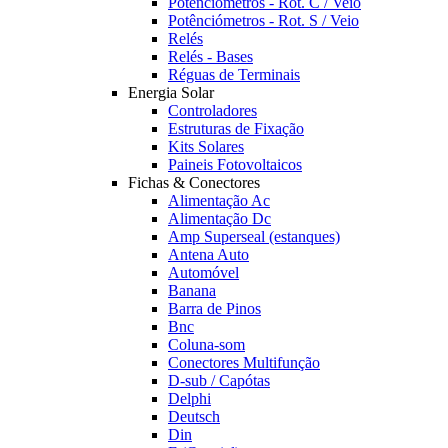
Potênciómetros - Rot. C / Veio
Potênciómetros - Rot. S / Veio
Relés
Relés - Bases
Réguas de Terminais
Energia Solar
Controladores
Estruturas de Fixação
Kits Solares
Paineis Fotovoltaicos
Fichas & Conectores
Alimentação Ac
Alimentação Dc
Amp Superseal (estanques)
Antena Auto
Automóvel
Banana
Barra de Pinos
Bnc
Coluna-som
Conectores Multifunção
D-sub / Capótas
Delphi
Deutsch
Din