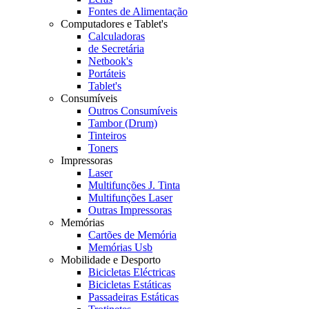
Fontes de Alimentação
Computadores e Tablet's
Calculadoras
de Secretária
Netbook's
Portáteis
Tablet's
Consumíveis
Outros Consumíveis
Tambor (Drum)
Tinteiros
Toners
Impressoras
Laser
Multifunções J. Tinta
Multifunções Laser
Outras Impressoras
Memórias
Cartões de Memória
Memórias Usb
Mobilidade e Desporto
Bicicletas Eléctricas
Bicicletas Estáticas
Passadeiras Estáticas