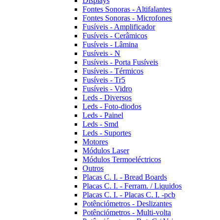
Displays
Fontes Sonoras - Altifalantes
Fontes Sonoras - Microfones
Fusíveis - Amplificador
Fusíveis - Cerâmicos
Fusíveis - Lâmina
Fusíveis - N
Fusíveis - Porta Fusíveis
Fusíveis - Térmicos
Fusíveis - Tr5
Fusíveis - Vidro
Leds - Diversos
Leds - Foto-diodos
Leds - Painel
Leds - Smd
Leds - Suportes
Motores
Módulos Laser
Módulos Termoeléctricos
Outros
Placas C. I. - Bread Boards
Placas C. I. - Ferram. / Liquidos
Placas C. I. - Placas C. I. -pcb
Potênciómetros - Deslizantes
Potênciómetros - Multi-volta