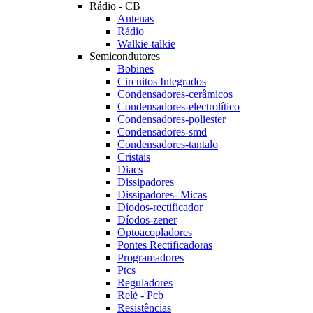
Rádio - CB
Antenas
Rádio
Walkie-talkie
Semicondutores
Bobines
Circuitos Integrados
Condensadores-cerâmicos
Condensadores-electrolítico
Condensadores-poliester
Condensadores-smd
Condensadores-tantalo
Cristais
Diacs
Dissipadores
Dissipadores- Micas
Díodos-rectificador
Díodos-zener
Optoacopladores
Pontes Rectificadoras
Programadores
Ptcs
Reguladores
Relé - Pcb
Resistências