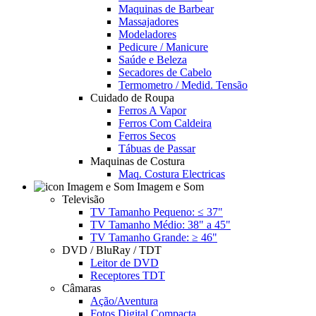
Maquinas de Barbear
Massajadores
Modeladores
Pedicure / Manicure
Saúde e Beleza
Secadores de Cabelo
Termometro / Medid. Tensão
Cuidado de Roupa
Ferros A Vapor
Ferros Com Caldeira
Ferros Secos
Tábuas de Passar
Maquinas de Costura
Maq. Costura Electricas
Imagem e Som
Televisão
TV Tamanho Pequeno: ≤ 37"
TV Tamanho Médio: 38" a 45"
TV Tamanho Grande: ≥ 46"
DVD / BluRay / TDT
Leitor de DVD
Receptores TDT
Câmaras
Ação/Aventura
Fotos Digital Compacta