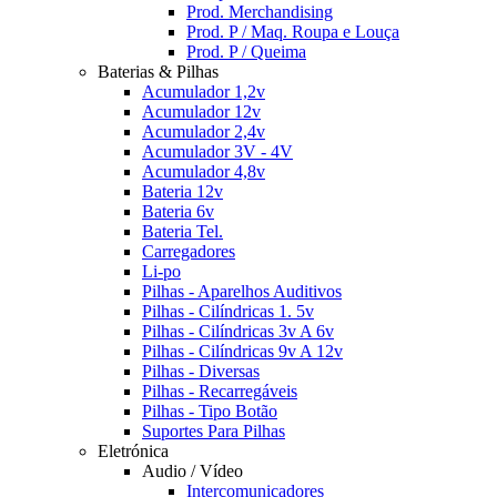
Prod. Merchandising
Prod. P / Maq. Roupa e Louça
Prod. P / Queima
Baterias & Pilhas
Acumulador 1,2v
Acumulador 12v
Acumulador 2,4v
Acumulador 3V - 4V
Acumulador 4,8v
Bateria 12v
Bateria 6v
Bateria Tel.
Carregadores
Li-po
Pilhas - Aparelhos Auditivos
Pilhas - Cilíndricas 1. 5v
Pilhas - Cilíndricas 3v A 6v
Pilhas - Cilíndricas 9v A 12v
Pilhas - Diversas
Pilhas - Recarregáveis
Pilhas - Tipo Botão
Suportes Para Pilhas
Eletrónica
Audio / Vídeo
Intercomunicadores