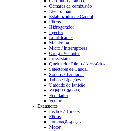
Casquilho / Tampa
Câmaras de combustão
Electroíman
Estabilizador de Caudal
Filtros
Hidrogerador
Injector
Lubrificantes
Membrana
Micro / Interruptores
Oring / Vedantes
Pressostato
Queimador Piloto / Acessórios
Selectores de Caudal
Sondas / Termopar
Tubos / Ligações
Unidade de Ignição
Válvulas de Gás
Ventilador
Venturi
Exaustores
Fechos / Trincos
Filtros
Iluminação-peças
Motor