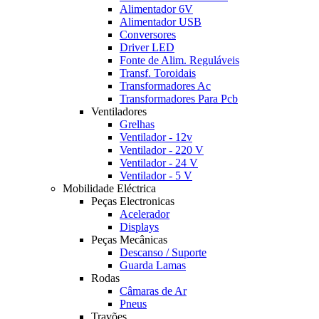
Alimentador 6V
Alimentador USB
Conversores
Driver LED
Fonte de Alim. Reguláveis
Transf. Toroidais
Transformadores Ac
Transformadores Para Pcb
Ventiladores
Grelhas
Ventilador - 12v
Ventilador - 220 V
Ventilador - 24 V
Ventilador - 5 V
Mobilidade Eléctrica
Peças Electronicas
Acelerador
Displays
Peças Mecânicas
Descanso / Suporte
Guarda Lamas
Rodas
Câmaras de Ar
Pneus
Travões