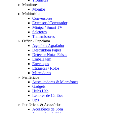
Trotinetes
Monitores
Monitor
Multimédia
Conversores
Extensor / Comutador
Minipc / Smart TV
Seletores
Transmissores
Office / Papelaria
Agrafos / Agrafador
Destruidora Papel
Detector Notas Falsas
Embalagem
Envelopes
Etiquetas / Rolos
Marcadores
Periféricos
Auscultadores & Microfones
Gadgets
Hubs Usb
Leitores de Cartões
Ups
Periféricos & Acessórios
Acessórios de Som