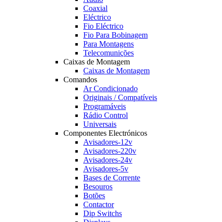
Coaxial
Eléctrico
Fio Eléctrico
Fio Para Bobinagem
Para Montagens
Telecomunições
Caixas de Montagem
Caixas de Montagem
Comandos
Ar Condicionado
Originais / Compatíveis
Programáveis
Rádio Control
Universais
Componentes Electrónicos
Avisadores-12v
Avisadores-220v
Avisadores-24v
Avisadores-5v
Bases de Corrente
Besouros
Botões
Contactor
Dip Switchs