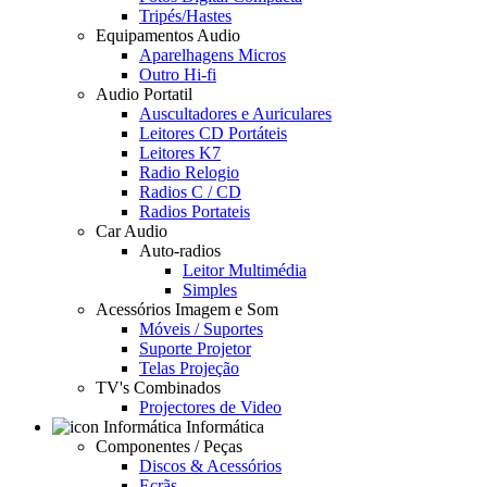
Tripés/Hastes
Equipamentos Audio
Aparelhagens Micros
Outro Hi-fi
Audio Portatil
Auscultadores e Auriculares
Leitores CD Portáteis
Leitores K7
Radio Relogio
Radios C / CD
Radios Portateis
Car Audio
Auto-radios
Leitor Multimédia
Simples
Acessórios Imagem e Som
Móveis / Suportes
Suporte Projetor
Telas Projeção
TV's Combinados
Projectores de Video
Informática
Componentes / Peças
Discos & Acessórios
Ecrãs