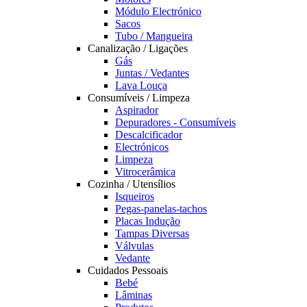
Módulo Electrónico
Sacos
Tubo / Mangueira
Canalização / Ligações
Gás
Juntas / Vedantes
Lava Louça
Consumíveis / Limpeza
Aspirador
Depuradores - Consumíveis
Descalcificador
Electrónicos
Limpeza
Vitrocerâmica
Cozinha / Utensílios
Isqueiros
Pegas-panelas-tachos
Placas Indução
Tampas Diversas
Válvulas
Vedante
Cuidados Pessoais
Bebé
Lâminas