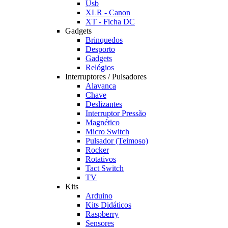
Usb
XLR - Canon
XT - Ficha DC
Gadgets
Brinquedos
Desporto
Gadgets
Relógios
Interruptores / Pulsadores
Alavanca
Chave
Deslizantes
Interruptor Pressão
Magnético
Micro Switch
Pulsador (Teimoso)
Rocker
Rotativos
Tact Switch
TV
Kits
Arduino
Kits Didáticos
Raspberry
Sensores