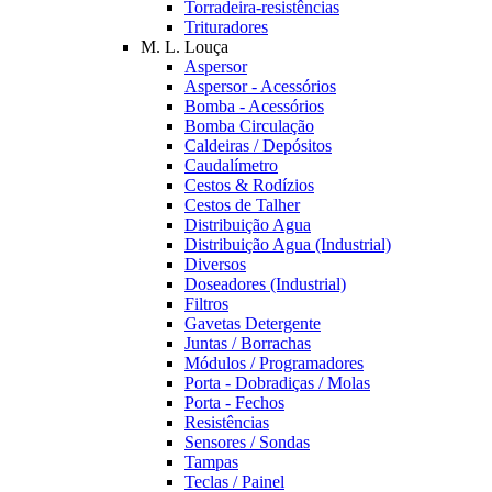
Torradeira-resistências
Trituradores
M. L. Louça
Aspersor
Aspersor - Acessórios
Bomba - Acessórios
Bomba Circulação
Caldeiras / Depósitos
Caudalímetro
Cestos & Rodízios
Cestos de Talher
Distribuição Agua
Distribuição Agua (Industrial)
Diversos
Doseadores (Industrial)
Filtros
Gavetas Detergente
Juntas / Borrachas
Módulos / Programadores
Porta - Dobradiças / Molas
Porta - Fechos
Resistências
Sensores / Sondas
Tampas
Teclas / Painel