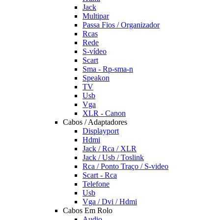
Jack
Multipar
Passa Fios / Organizador
Rcas
Rede
S-vídeo
Scart
Sma - Rp-sma-n
Speakon
TV
Usb
Vga
XLR - Canon
Cabos / Adaptadores
Displayport
Hdmi
Jack / Rca / XLR
Jack / Usb / Toslink
Rca / Ponto Traço / S-video
Scart - Rca
Telefone
Usb
Vga / Dvi / Hdmi
Cabos Em Rolo
Audio