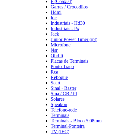
F (Coaxial)
Garras / Crocodilos
Hdmi
Idc
Industriais - Hd30
Industriais - Px
Jack
Junior Power Timer (jpt)
Microfone
Nsr
Obd Ii
Placas de Terminais
Ponto Traço
Rca
Reboque
Scart
Sinal - Raster
Sma / CB / Pl
Solares
Speakon
Telefone-rede
Terminais
Terminais - Bloco 5.08mm
Terminal-Ponteira
TV (IEC)