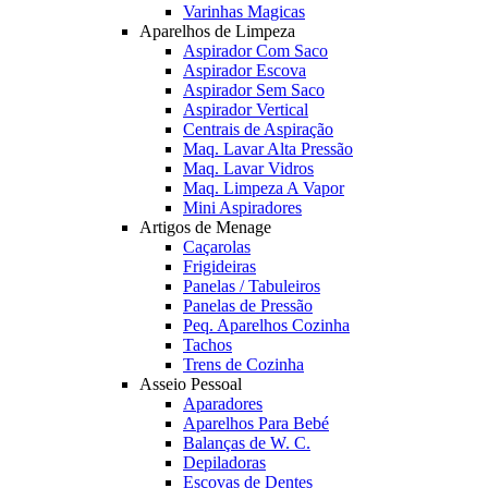
Varinhas Magicas
Aparelhos de Limpeza
Aspirador Com Saco
Aspirador Escova
Aspirador Sem Saco
Aspirador Vertical
Centrais de Aspiração
Maq. Lavar Alta Pressão
Maq. Lavar Vidros
Maq. Limpeza A Vapor
Mini Aspiradores
Artigos de Menage
Caçarolas
Frigideiras
Panelas / Tabuleiros
Panelas de Pressão
Peq. Aparelhos Cozinha
Tachos
Trens de Cozinha
Asseio Pessoal
Aparadores
Aparelhos Para Bebé
Balanças de W. C.
Depiladoras
Escovas de Dentes