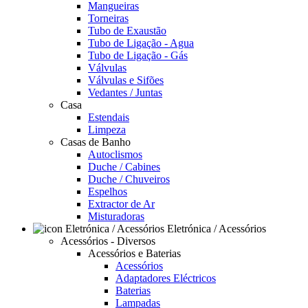
Mangueiras
Torneiras
Tubo de Exaustão
Tubo de Ligação - Agua
Tubo de Ligação - Gás
Válvulas
Válvulas e Sifões
Vedantes / Juntas
Casa
Estendais
Limpeza
Casas de Banho
Autoclismos
Duche / Cabines
Duche / Chuveiros
Espelhos
Extractor de Ar
Misturadoras
Eletrónica / Acessórios
Acessórios - Diversos
Acessórios e Baterias
Acessórios
Adaptadores Eléctricos
Baterias
Lampadas