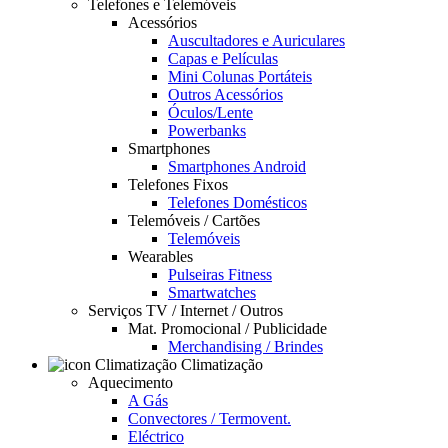
Telefones e Telemóveis
Acessórios
Auscultadores e Auriculares
Capas e Películas
Mini Colunas Portáteis
Outros Acessórios
Óculos/Lente
Powerbanks
Smartphones
Smartphones Android
Telefones Fixos
Telefones Domésticos
Telemóveis / Cartões
Telemóveis
Wearables
Pulseiras Fitness
Smartwatches
Serviços TV / Internet / Outros
Mat. Promocional / Publicidade
Merchandising / Brindes
Climatização
Aquecimento
A Gás
Convectores / Termovent.
Eléctrico