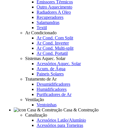
Emissores Térmicos
Outro Aquecimento
Radiadores A Oleo
Recuperadores
Salamandras
Textil
Ar Condicionado
Ar Cond. Com Split
Ar Cond. Inverter
Ar Cond. Multi-split
Ar Cond. Portatil
Sistemas Aquec. Solar
Acessórios Aquec. Solar
Acum. de Água
Paineis Solares
Tratamento de Ar
Desumidificadores
Humidificadores
Purificadores de Ar
Ventilação
Ventoinhas
Casa & Construção
Canalização
Acessórios Latão/Alumínio
Acessórios para Torneiras