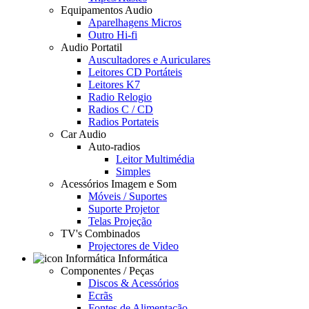
Equipamentos Audio
Aparelhagens Micros
Outro Hi-fi
Audio Portatil
Auscultadores e Auriculares
Leitores CD Portáteis
Leitores K7
Radio Relogio
Radios C / CD
Radios Portateis
Car Audio
Auto-radios
Leitor Multimédia
Simples
Acessórios Imagem e Som
Móveis / Suportes
Suporte Projetor
Telas Projeção
TV's Combinados
Projectores de Video
Informática
Componentes / Peças
Discos & Acessórios
Ecrãs
Fontes de Alimentação