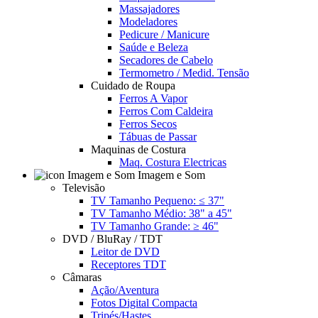
Massajadores
Modeladores
Pedicure / Manicure
Saúde e Beleza
Secadores de Cabelo
Termometro / Medid. Tensão
Cuidado de Roupa
Ferros A Vapor
Ferros Com Caldeira
Ferros Secos
Tábuas de Passar
Maquinas de Costura
Maq. Costura Electricas
Imagem e Som
Televisão
TV Tamanho Pequeno: ≤ 37"
TV Tamanho Médio: 38" a 45"
TV Tamanho Grande: ≥ 46"
DVD / BluRay / TDT
Leitor de DVD
Receptores TDT
Câmaras
Ação/Aventura
Fotos Digital Compacta
Tripés/Hastes