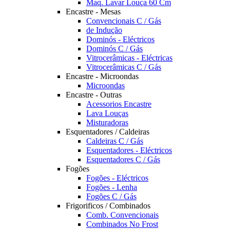
Maq. Lavar Louça 60 Cm
Encastre - Mesas
Convencionais C / Gás
de Indução
Dominós - Eléctricos
Dominós C / Gás
Vitrocerâmicas - Eléctricas
Vitrocerâmicas C / Gás
Encastre - Microondas
Microondas
Encastre - Outras
Acessorios Encastre
Lava Louças
Misturadoras
Esquentadores / Caldeiras
Caldeiras C / Gás
Esquentadores - Eléctricos
Esquentadores C / Gás
Fogões
Fogões - Eléctricos
Fogões - Lenha
Fogões C / Gás
Frigorificos / Combinados
Comb. Convencionais
Combinados No Frost