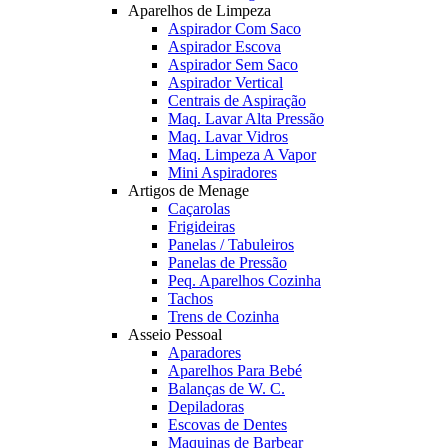
Aparelhos de Limpeza
Aspirador Com Saco
Aspirador Escova
Aspirador Sem Saco
Aspirador Vertical
Centrais de Aspiração
Maq. Lavar Alta Pressão
Maq. Lavar Vidros
Maq. Limpeza A Vapor
Mini Aspiradores
Artigos de Menage
Caçarolas
Frigideiras
Panelas / Tabuleiros
Panelas de Pressão
Peq. Aparelhos Cozinha
Tachos
Trens de Cozinha
Asseio Pessoal
Aparadores
Aparelhos Para Bebé
Balanças de W. C.
Depiladoras
Escovas de Dentes
Maquinas de Barbear