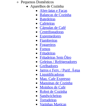
Pequenos Domésticos
Aparelhos de Cozinha
Abre-latas e Facas
Balanças de Cozinha
Batedeiras
Cafeteiras
Cápsulas de Café
Centrifugadoras
Espremedores
Fiambreiras
Fogareiros
Fornos
Fritadeiras
Fritadeiras Sem Óleo
Geleiras / Refrigeradores
Grelhadores
Jarros e Ferv. / Purif. Água
Liquidificadoras
Maq. Cafe Expresso
Maquinas de Cozinha
Moinhos de Cafe
Robot de Cozinha
Sandwicheiras
Torradeiras
Varinhas Magicas