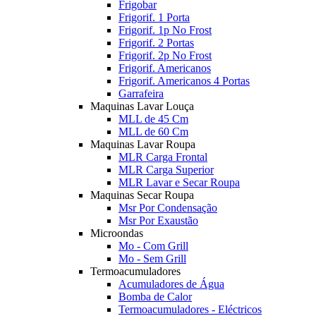
Frigobar
Frigorif. 1 Porta
Frigorif. 1p No Frost
Frigorif. 2 Portas
Frigorif. 2p No Frost
Frigorif. Americanos
Frigorif. Americanos 4 Portas
Garrafeira
Maquinas Lavar Louça
MLL de 45 Cm
MLL de 60 Cm
Maquinas Lavar Roupa
MLR Carga Frontal
MLR Carga Superior
MLR Lavar e Secar Roupa
Maquinas Secar Roupa
Msr Por Condensação
Msr Por Exaustão
Microondas
Mo - Com Grill
Mo - Sem Grill
Termoacumuladores
Acumuladores de Água
Bomba de Calor
Termoacumuladores - Eléctricos