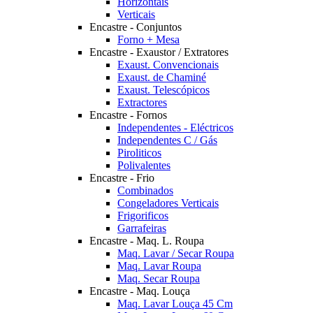
Horizontais
Verticais
Encastre - Conjuntos
Forno + Mesa
Encastre - Exaustor / Extratores
Exaust. Convencionais
Exaust. de Chaminé
Exaust. Telescópicos
Extractores
Encastre - Fornos
Independentes - Eléctricos
Independentes C / Gás
Piroliticos
Polivalentes
Encastre - Frio
Combinados
Congeladores Verticais
Frigorificos
Garrafeiras
Encastre - Maq. L. Roupa
Maq. Lavar / Secar Roupa
Maq. Lavar Roupa
Maq. Secar Roupa
Encastre - Maq. Louça
Maq. Lavar Louça 45 Cm