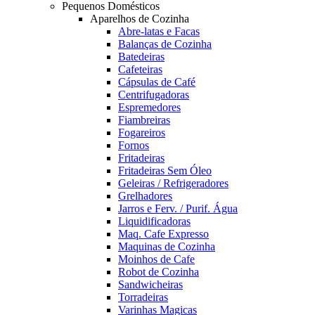
Pequenos Domésticos
Aparelhos de Cozinha
Abre-latas e Facas
Balanças de Cozinha
Batedeiras
Cafeteiras
Cápsulas de Café
Centrifugadoras
Espremedores
Fiambreiras
Fogareiros
Fornos
Fritadeiras
Fritadeiras Sem Óleo
Geleiras / Refrigeradores
Grelhadores
Jarros e Ferv. / Purif. Água
Liquidificadoras
Maq. Cafe Expresso
Maquinas de Cozinha
Moinhos de Cafe
Robot de Cozinha
Sandwicheiras
Torradeiras
Varinhas Magicas