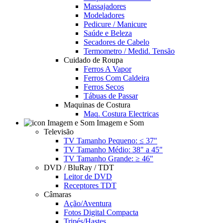
Massajadores
Modeladores
Pedicure / Manicure
Saúde e Beleza
Secadores de Cabelo
Termometro / Medid. Tensão
Cuidado de Roupa
Ferros A Vapor
Ferros Com Caldeira
Ferros Secos
Tábuas de Passar
Maquinas de Costura
Maq. Costura Electricas
Imagem e Som
Televisão
TV Tamanho Pequeno: ≤ 37"
TV Tamanho Médio: 38" a 45"
TV Tamanho Grande: ≥ 46"
DVD / BluRay / TDT
Leitor de DVD
Receptores TDT
Câmaras
Ação/Aventura
Fotos Digital Compacta
Tripés/Hastes