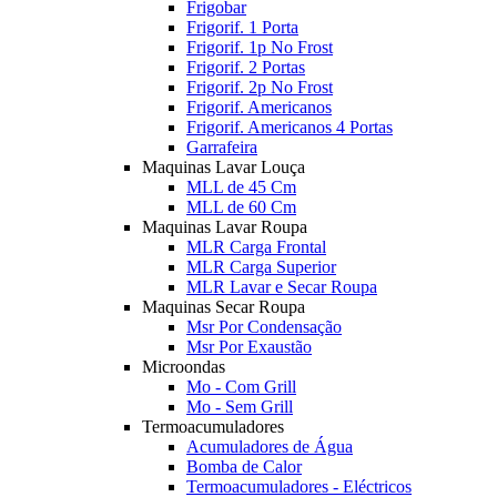
Frigobar
Frigorif. 1 Porta
Frigorif. 1p No Frost
Frigorif. 2 Portas
Frigorif. 2p No Frost
Frigorif. Americanos
Frigorif. Americanos 4 Portas
Garrafeira
Maquinas Lavar Louça
MLL de 45 Cm
MLL de 60 Cm
Maquinas Lavar Roupa
MLR Carga Frontal
MLR Carga Superior
MLR Lavar e Secar Roupa
Maquinas Secar Roupa
Msr Por Condensação
Msr Por Exaustão
Microondas
Mo - Com Grill
Mo - Sem Grill
Termoacumuladores
Acumuladores de Água
Bomba de Calor
Termoacumuladores - Eléctricos