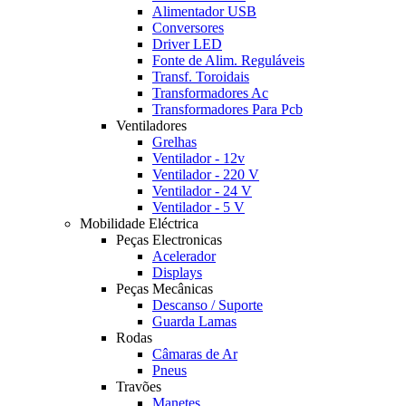
Alimentador USB
Conversores
Driver LED
Fonte de Alim. Reguláveis
Transf. Toroidais
Transformadores Ac
Transformadores Para Pcb
Ventiladores
Grelhas
Ventilador - 12v
Ventilador - 220 V
Ventilador - 24 V
Ventilador - 5 V
Mobilidade Eléctrica
Peças Electronicas
Acelerador
Displays
Peças Mecânicas
Descanso / Suporte
Guarda Lamas
Rodas
Câmaras de Ar
Pneus
Travões
Manetes