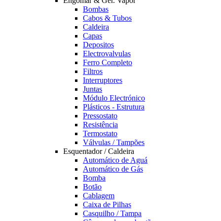
Engomar & Ger. Vapor
Bombas
Cabos & Tubos
Caldeira
Capas
Depositos
Electrovalvulas
Ferro Completo
Filtros
Interruptores
Juntas
Módulo Electrónico
Plásticos - Estrutura
Pressostato
Resistência
Termostato
Válvulas / Tampões
Esquentador / Caldeira
Automático de Aguá
Automático de Gás
Bomba
Botão
Cablagem
Caixa de Pilhas
Casquilho / Tampa