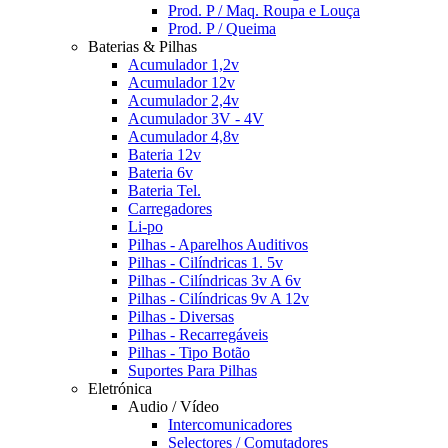
Prod. P / Maq. Roupa e Louça
Prod. P / Queima
Baterias & Pilhas
Acumulador 1,2v
Acumulador 12v
Acumulador 2,4v
Acumulador 3V - 4V
Acumulador 4,8v
Bateria 12v
Bateria 6v
Bateria Tel.
Carregadores
Li-po
Pilhas - Aparelhos Auditivos
Pilhas - Cilíndricas 1. 5v
Pilhas - Cilíndricas 3v A 6v
Pilhas - Cilíndricas 9v A 12v
Pilhas - Diversas
Pilhas - Recarregáveis
Pilhas - Tipo Botão
Suportes Para Pilhas
Eletrónica
Audio / Vídeo
Intercomunicadores
Selectores / Comutadores