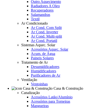
Outro Aquecimento
Radiadores A Oleo
Recuperadores
Salamandras
Textil
Ar Condicionado
Ar Cond. Com Split
Ar Cond. Inverter
Ar Cond. Multi-split
Ar Cond. Portatil
Sistemas Aquec. Solar
Acessórios Aquec. Solar
Acum. de Água
Paineis Solares
Tratamento de Ar
Desumidificadores
Humidificadores
Purificadores de Ar
Ventilação
Ventoinhas
Casa & Construção
Canalização
Acessórios Latão/Alumínio
Acessórios para Torneiras
Mangueiras