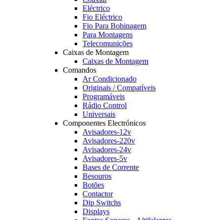
Eléctrico
Fio Eléctrico
Fio Para Bobinagem
Para Montagens
Telecomunições
Caixas de Montagem
Caixas de Montagem
Comandos
Ar Condicionado
Originais / Compatíveis
Programáveis
Rádio Control
Universais
Componentes Electrónicos
Avisadores-12v
Avisadores-220v
Avisadores-24v
Avisadores-5v
Bases de Corrente
Besouros
Botões
Contactor
Dip Switchs
Displays