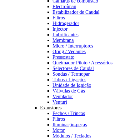
Câmaras de combustão
Electroíman
Estabilizador de Caudal
Filtros
Hidrogerador
Injector
Lubrificantes
Membrana
Micro / Interruptores
Oring / Vedantes
Pressostato
Queimador Piloto / Acessórios
Selectores de Caudal
Sondas / Termopar
Tubos / Ligações
Unidade de Ignição
Válvulas de Gás
Ventilador
Venturi
Exaustores
Fechos / Trincos
Filtros
Iluminação-peças
Motor
Módulos / Teclados