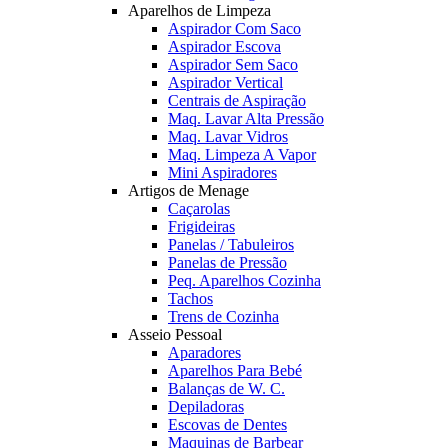
Aparelhos de Limpeza
Aspirador Com Saco
Aspirador Escova
Aspirador Sem Saco
Aspirador Vertical
Centrais de Aspiração
Maq. Lavar Alta Pressão
Maq. Lavar Vidros
Maq. Limpeza A Vapor
Mini Aspiradores
Artigos de Menage
Caçarolas
Frigideiras
Panelas / Tabuleiros
Panelas de Pressão
Peq. Aparelhos Cozinha
Tachos
Trens de Cozinha
Asseio Pessoal
Aparadores
Aparelhos Para Bebé
Balanças de W. C.
Depiladoras
Escovas de Dentes
Maquinas de Barbear