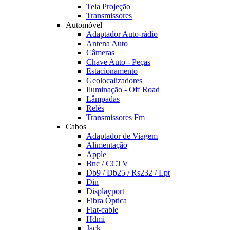
Tela Projeção
Transmissores
Automóvel
Adaptador Auto-rádio
Antena Auto
Câmeras
Chave Auto - Peças
Estacionamento
Geolocalizadores
Iluminação - Off Road
Lâmpadas
Relés
Transmissores Fm
Cabos
Adaptador de Viagem
Alimentação
Apple
Bnc / CCTV
Db9 / Db25 / Rs232 / Lpt
Din
Displayport
Fibra Óptica
Flat-cable
Hdmi
Jack