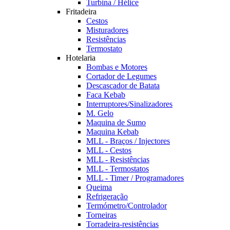
Turbina / Hélice
Fritadeira
Cestos
Misturadores
Resistências
Termostato
Hotelaria
Bombas e Motores
Cortador de Legumes
Descascador de Batata
Faca Kebab
Interruptores/Sinalizadores
M. Gelo
Maquina de Sumo
Maquina Kebab
MLL - Braços / Injectores
MLL - Cestos
MLL - Resistências
MLL - Termostatos
MLL - Timer / Programadores
Queima
Refrigeração
Termómetro/Controlador
Torneiras
Torradeira-resistências