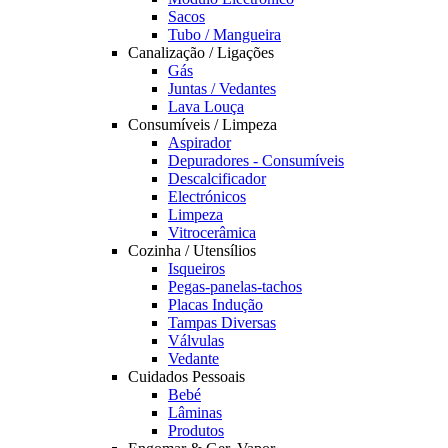
Sacos
Tubo / Mangueira
Canalização / Ligações
Gás
Juntas / Vedantes
Lava Louça
Consumíveis / Limpeza
Aspirador
Depuradores - Consumíveis
Descalcificador
Electrónicos
Limpeza
Vitrocerâmica
Cozinha / Utensílios
Isqueiros
Pegas-panelas-tachos
Placas Indução
Tampas Diversas
Válvulas
Vedante
Cuidados Pessoais
Bebé
Lâminas
Produtos