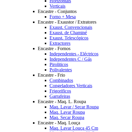
Horizontais
Verticais
Encastre - Conjuntos
Forno + Mesa
Encastre - Exaustor / Extratores
Exaust. Convencionais
Exaust. de Chaminé
Exaust. Telescópicos
Extractores
Encastre - Fornos
Independentes - Eléctricos
Independentes C / Gás
Piroliticos
Polivalentes
Encastre - Frio
Combinados
Congeladores Verticais
Frigorificos
Garrafeiras
Encastre - Maq. L. Roupa
Maq. Lavar / Secar Roupa
Maq. Lavar Roupa
Maq. Secar Roupa
Encastre - Maq. Louça
Maq. Lavar Louça 45 Cm