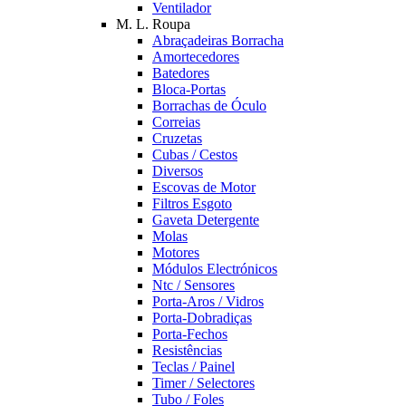
Ventilador
M. L. Roupa
Abraçadeiras Borracha
Amortecedores
Batedores
Bloca-Portas
Borrachas de Óculo
Correias
Cruzetas
Cubas / Cestos
Diversos
Escovas de Motor
Filtros Esgoto
Gaveta Detergente
Molas
Motores
Módulos Electrónicos
Ntc / Sensores
Porta-Aros / Vidros
Porta-Dobradiças
Porta-Fechos
Resistências
Teclas / Painel
Timer / Selectores
Tubo / Foles