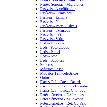
Fontes Sonoras - Altifalantes
Fontes Sonoras - Microfones
Fusíveis - Amplificador
Fusíveis - Cerâmicos
Fusíveis - Lâmina
Fusíveis - N
Fusíveis - Porta Fusíveis
Fusíveis - Térmicos
Fusíveis - Tr5
Fusíveis - Vidro
Leds - Diversos
Leds - Foto-diodos
Leds - Painel
Leds - Smd
Leds - Suportes
Motores
Módulos Laser
Módulos Termoeléctricos
Outros
Placas C. I. - Bread Boards
Placas C. I. - Ferram. / Liquidos
Placas C. I. - Placas C. I. -pcb
Potênciómetros - Deslizantes
Potênciómetros - Multi-volta
Potênciómetros - Rot. C / Veio