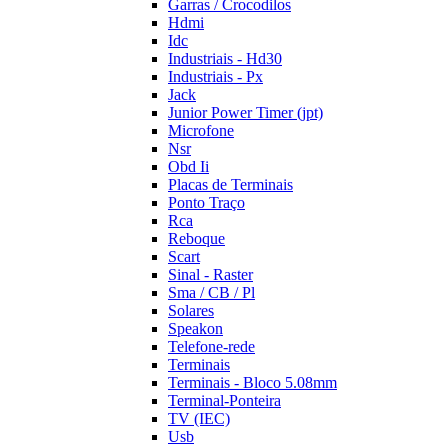
Garras / Crocodilos
Hdmi
Idc
Industriais - Hd30
Industriais - Px
Jack
Junior Power Timer (jpt)
Microfone
Nsr
Obd Ii
Placas de Terminais
Ponto Traço
Rca
Reboque
Scart
Sinal - Raster
Sma / CB / Pl
Solares
Speakon
Telefone-rede
Terminais
Terminais - Bloco 5.08mm
Terminal-Ponteira
TV (IEC)
Usb