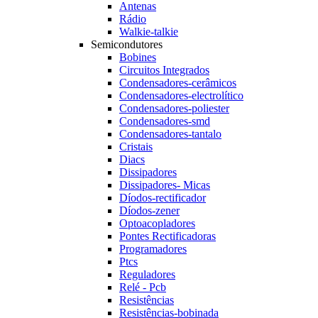
Antenas
Rádio
Walkie-talkie
Semicondutores
Bobines
Circuitos Integrados
Condensadores-cerâmicos
Condensadores-electrolítico
Condensadores-poliester
Condensadores-smd
Condensadores-tantalo
Cristais
Diacs
Dissipadores
Dissipadores- Micas
Díodos-rectificador
Díodos-zener
Optoacopladores
Pontes Rectificadoras
Programadores
Ptcs
Reguladores
Relé - Pcb
Resistências
Resistências-bobinada