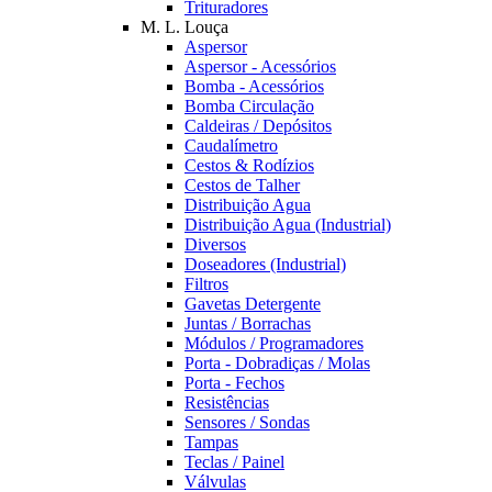
Trituradores
M. L. Louça
Aspersor
Aspersor - Acessórios
Bomba - Acessórios
Bomba Circulação
Caldeiras / Depósitos
Caudalímetro
Cestos & Rodízios
Cestos de Talher
Distribuição Agua
Distribuição Agua (Industrial)
Diversos
Doseadores (Industrial)
Filtros
Gavetas Detergente
Juntas / Borrachas
Módulos / Programadores
Porta - Dobradiças / Molas
Porta - Fechos
Resistências
Sensores / Sondas
Tampas
Teclas / Painel
Válvulas