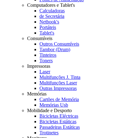
Computadores e Tablet's
Calculadoras
de Secretária
Netbook's
Portáteis
Tablet's
Consumíveis
Outros Consumíveis
Tambor (Drum)
Tinteiros
Toners
Impressoras
Laser
Multifunções J. Tinta
Multifunções Laser
Outras Impressoras
Memórias
Cartões de Memória
Memórias Usb
Mobilidade e Desporto
Bicicletas Eléctricas
Bicicletas Estáticas
Passadeiras Estáticas
Trotinetes