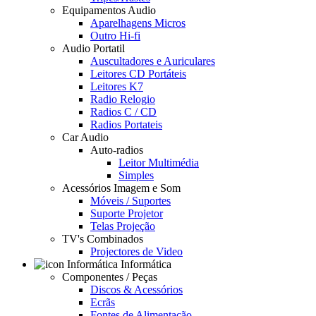
Equipamentos Audio
Aparelhagens Micros
Outro Hi-fi
Audio Portatil
Auscultadores e Auriculares
Leitores CD Portáteis
Leitores K7
Radio Relogio
Radios C / CD
Radios Portateis
Car Audio
Auto-radios
Leitor Multimédia
Simples
Acessórios Imagem e Som
Móveis / Suportes
Suporte Projetor
Telas Projeção
TV's Combinados
Projectores de Video
Informática
Componentes / Peças
Discos & Acessórios
Ecrãs
Fontes de Alimentação