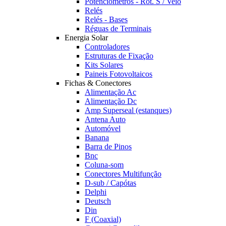
Potênciómetros - Rot. S / Veio
Relés
Relés - Bases
Réguas de Terminais
Energia Solar
Controladores
Estruturas de Fixação
Kits Solares
Paineis Fotovoltaicos
Fichas & Conectores
Alimentação Ac
Alimentação Dc
Amp Superseal (estanques)
Antena Auto
Automóvel
Banana
Barra de Pinos
Bnc
Coluna-som
Conectores Multifunção
D-sub / Capótas
Delphi
Deutsch
Din
F (Coaxial)