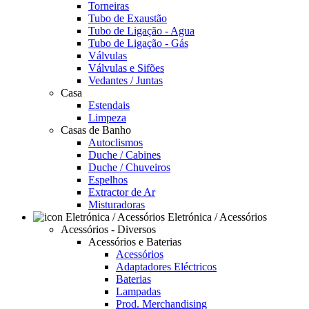
Torneiras
Tubo de Exaustão
Tubo de Ligação - Agua
Tubo de Ligação - Gás
Válvulas
Válvulas e Sifões
Vedantes / Juntas
Casa
Estendais
Limpeza
Casas de Banho
Autoclismos
Duche / Cabines
Duche / Chuveiros
Espelhos
Extractor de Ar
Misturadoras
Eletrónica / Acessórios
Acessórios - Diversos
Acessórios e Baterias
Acessórios
Adaptadores Eléctricos
Baterias
Lampadas
Prod. Merchandising