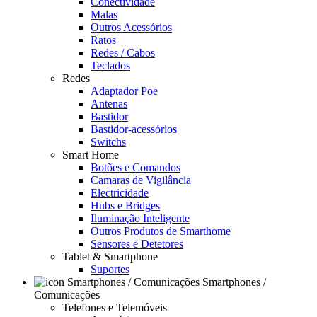
Conectividade
Malas
Outros Acessórios
Ratos
Redes / Cabos
Teclados
Redes
Adaptador Poe
Antenas
Bastidor
Bastidor-acessórios
Switchs
Smart Home
Botões e Comandos
Camaras de Vigilância
Electricidade
Hubs e Bridges
Iluminação Inteligente
Outros Produtos de Smarthome
Sensores e Detetores
Tablet & Smartphone
Suportes
Smartphones /
Comunicações
Telefones e Telemóveis