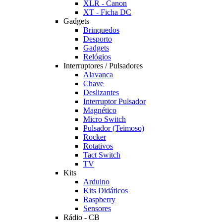
XLR - Canon
XT - Ficha DC
Gadgets
Brinquedos
Desporto
Gadgets
Relógios
Interruptores / Pulsadores
Alavanca
Chave
Deslizantes
Interruptor Pulsador
Magnético
Micro Switch
Pulsador (Teimoso)
Rocker
Rotativos
Tact Switch
TV
Kits
Arduino
Kits Didáticos
Raspberry
Sensores
Rádio - CB