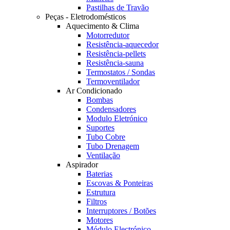
Pastilhas de Travão
Peças - Eletrodomésticos
Aquecimento & Clima
Motorredutor
Resistência-aquecedor
Resistência-pellets
Resistência-sauna
Termostatos / Sondas
Termoventilador
Ar Condicionado
Bombas
Condensadores
Modulo Eletrónico
Suportes
Tubo Cobre
Tubo Drenagem
Ventilação
Aspirador
Baterias
Escovas & Ponteiras
Estrutura
Filtros
Interruptores / Botões
Motores
Módulo Electrónico