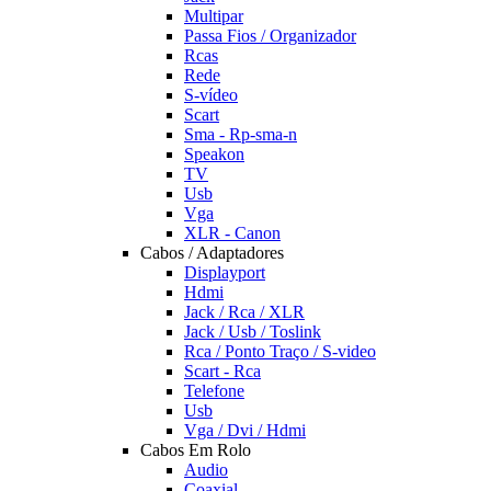
Multipar
Passa Fios / Organizador
Rcas
Rede
S-vídeo
Scart
Sma - Rp-sma-n
Speakon
TV
Usb
Vga
XLR - Canon
Cabos / Adaptadores
Displayport
Hdmi
Jack / Rca / XLR
Jack / Usb / Toslink
Rca / Ponto Traço / S-video
Scart - Rca
Telefone
Usb
Vga / Dvi / Hdmi
Cabos Em Rolo
Audio
Coaxial