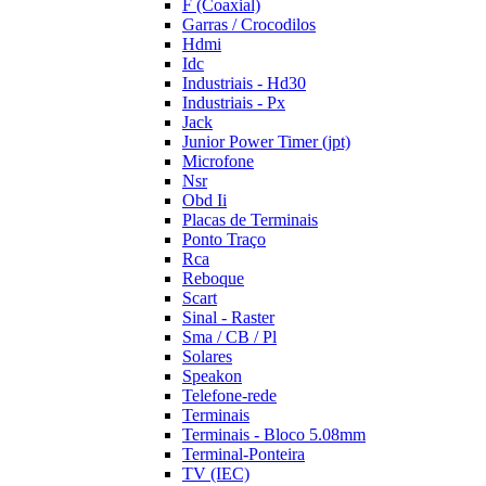
F (Coaxial)
Garras / Crocodilos
Hdmi
Idc
Industriais - Hd30
Industriais - Px
Jack
Junior Power Timer (jpt)
Microfone
Nsr
Obd Ii
Placas de Terminais
Ponto Traço
Rca
Reboque
Scart
Sinal - Raster
Sma / CB / Pl
Solares
Speakon
Telefone-rede
Terminais
Terminais - Bloco 5.08mm
Terminal-Ponteira
TV (IEC)