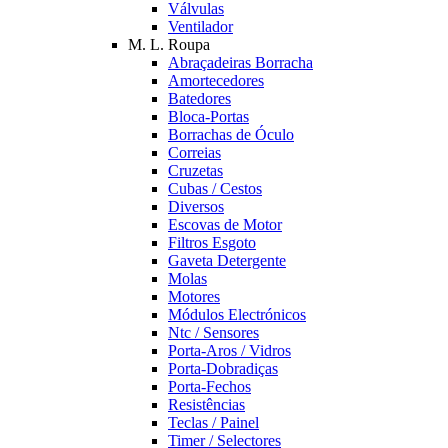
Válvulas
Ventilador
M. L. Roupa
Abraçadeiras Borracha
Amortecedores
Batedores
Bloca-Portas
Borrachas de Óculo
Correias
Cruzetas
Cubas / Cestos
Diversos
Escovas de Motor
Filtros Esgoto
Gaveta Detergente
Molas
Motores
Módulos Electrónicos
Ntc / Sensores
Porta-Aros / Vidros
Porta-Dobradiças
Porta-Fechos
Resistências
Teclas / Painel
Timer / Selectores