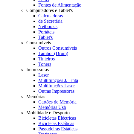
Fontes de Alimentação
Computadores e Tablet's
Calculadoras
de Secretária
Netbook's
Portáteis
Tablet's
Consumíveis
Outros Consumíveis
Tambor (Drum)
Tinteiros
Toners
Impressoras
Laser
Multifunções J. Tinta
Multifunções Laser
Outras Impressoras
Memórias
Cartões de Memória
Memórias Usb
Mobilidade e Desporto
Bicicletas Eléctricas
Bicicletas Estáticas
Passadeiras Estáticas