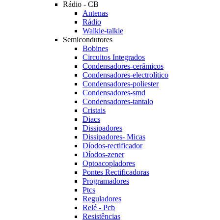
Rádio - CB
Antenas
Rádio
Walkie-talkie
Semicondutores
Bobines
Circuitos Integrados
Condensadores-cerâmicos
Condensadores-electrolítico
Condensadores-poliester
Condensadores-smd
Condensadores-tantalo
Cristais
Diacs
Dissipadores
Dissipadores- Micas
Díodos-rectificador
Díodos-zener
Optoacopladores
Pontes Rectificadoras
Programadores
Ptcs
Reguladores
Relé - Pcb
Resistências