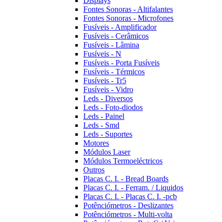
Displays
Fontes Sonoras - Altifalantes
Fontes Sonoras - Microfones
Fusíveis - Amplificador
Fusíveis - Cerâmicos
Fusíveis - Lâmina
Fusíveis - N
Fusíveis - Porta Fusíveis
Fusíveis - Térmicos
Fusíveis - Tr5
Fusíveis - Vidro
Leds - Diversos
Leds - Foto-diodos
Leds - Painel
Leds - Smd
Leds - Suportes
Motores
Módulos Laser
Módulos Termoeléctricos
Outros
Placas C. I. - Bread Boards
Placas C. I. - Ferram. / Liquidos
Placas C. I. - Placas C. I. -pcb
Potênciómetros - Deslizantes
Potênciómetros - Multi-volta