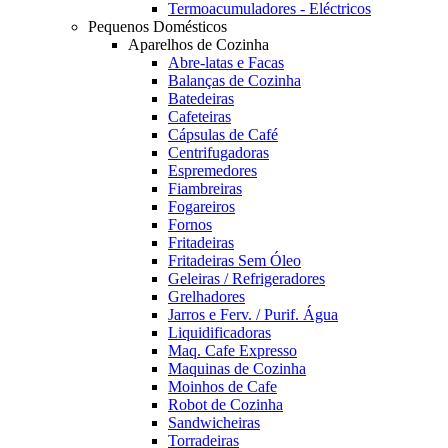
Termoacumuladores - Eléctricos
Pequenos Domésticos
Aparelhos de Cozinha
Abre-latas e Facas
Balanças de Cozinha
Batedeiras
Cafeteiras
Cápsulas de Café
Centrifugadoras
Espremedores
Fiambreiras
Fogareiros
Fornos
Fritadeiras
Fritadeiras Sem Óleo
Geleiras / Refrigeradores
Grelhadores
Jarros e Ferv. / Purif. Água
Liquidificadoras
Maq. Cafe Expresso
Maquinas de Cozinha
Moinhos de Cafe
Robot de Cozinha
Sandwicheiras
Torradeiras