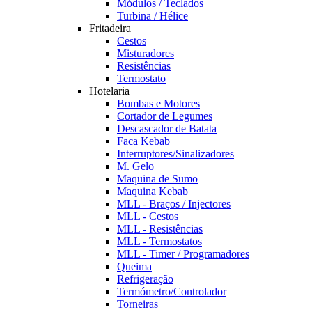
Módulos / Teclados
Turbina / Hélice
Fritadeira
Cestos
Misturadores
Resistências
Termostato
Hotelaria
Bombas e Motores
Cortador de Legumes
Descascador de Batata
Faca Kebab
Interruptores/Sinalizadores
M. Gelo
Maquina de Sumo
Maquina Kebab
MLL - Braços / Injectores
MLL - Cestos
MLL - Resistências
MLL - Termostatos
MLL - Timer / Programadores
Queima
Refrigeração
Termómetro/Controlador
Torneiras