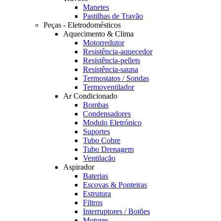
Manetes
Pastilhas de Travão
Peças - Eletrodomésticos
Aquecimento & Clima
Motorredutor
Resistência-aquecedor
Resistência-pellets
Resistência-sauna
Termostatos / Sondas
Termoventilador
Ar Condicionado
Bombas
Condensadores
Modulo Eletrónico
Suportes
Tubo Cobre
Tubo Drenagem
Ventilação
Aspirador
Baterias
Escovas & Ponteiras
Estrutura
Filtros
Interruptores / Botões
Motores