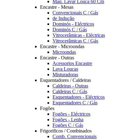
Maq. Lavar Louça 60 Cm
Encastre - Mesas
Convencionais C / Gás
de Indução
Dominós - Eléctricos
Dominós C / Gás
Vitrocerâmicas - Eléctricas
Vitrocerâmicas C / Gás
Encastre - Microondas
Microondas
Encastre - Outras
Acessorios Encastre
Lava Louças
Misturadoras
Esquentadores / Caldeiras
Caldeiras - Outras
Caldeiras C / Gás
Esquentadores - Eléctricos
Esquentadores C / Gás
Fogões
Fogões - Eléctricos
Fogões - Lenha
Fogões C / Gás
Frigorificos / Combinados
Comb. Convencionais