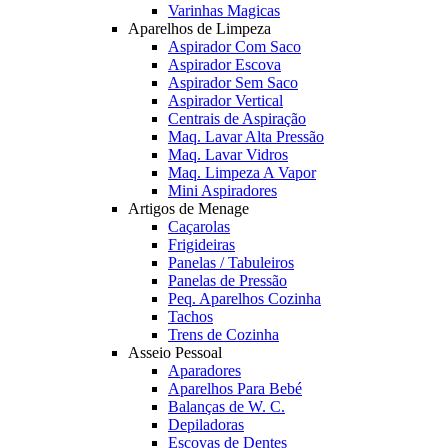
Varinhas Magicas
Aparelhos de Limpeza
Aspirador Com Saco
Aspirador Escova
Aspirador Sem Saco
Aspirador Vertical
Centrais de Aspiração
Maq. Lavar Alta Pressão
Maq. Lavar Vidros
Maq. Limpeza A Vapor
Mini Aspiradores
Artigos de Menage
Caçarolas
Frigideiras
Panelas / Tabuleiros
Panelas de Pressão
Peq. Aparelhos Cozinha
Tachos
Trens de Cozinha
Asseio Pessoal
Aparadores
Aparelhos Para Bebé
Balanças de W. C.
Depiladoras
Escovas de Dentes