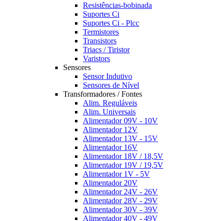
Resistências-bobinada
Suportes Ci
Suportes Ci - Plcc
Termistores
Transistors
Triacs / Tiristor
Varistors
Sensores
Sensor Indutivo
Sensores de Nível
Transformadores / Fontes
Alim. Reguláveis
Alim. Universais
Alimentador 09V - 10V
Alimentador 12V
Alimentador 13V - 15V
Alimentador 16V
Alimentador 18V / 18,5V
Alimentador 19V / 19,5V
Alimentador 1V - 5V
Alimentador 20V
Alimentador 24V - 26V
Alimentador 28V - 29V
Alimentador 30V - 39V
Alimentador 40V - 49V