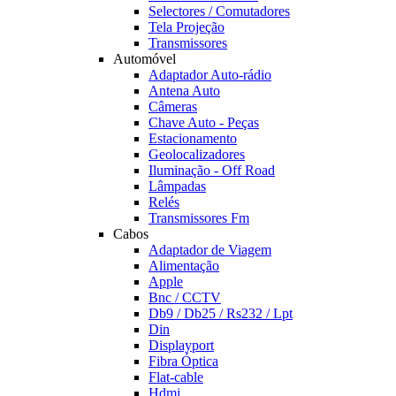
Selectores / Comutadores
Tela Projeção
Transmissores
Automóvel
Adaptador Auto-rádio
Antena Auto
Câmeras
Chave Auto - Peças
Estacionamento
Geolocalizadores
Iluminação - Off Road
Lâmpadas
Relés
Transmissores Fm
Cabos
Adaptador de Viagem
Alimentação
Apple
Bnc / CCTV
Db9 / Db25 / Rs232 / Lpt
Din
Displayport
Fibra Óptica
Flat-cable
Hdmi