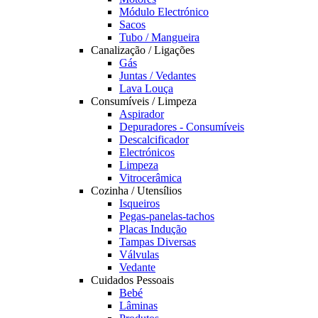
Módulo Electrónico
Sacos
Tubo / Mangueira
Canalização / Ligações
Gás
Juntas / Vedantes
Lava Louça
Consumíveis / Limpeza
Aspirador
Depuradores - Consumíveis
Descalcificador
Electrónicos
Limpeza
Vitrocerâmica
Cozinha / Utensílios
Isqueiros
Pegas-panelas-tachos
Placas Indução
Tampas Diversas
Válvulas
Vedante
Cuidados Pessoais
Bebé
Lâminas