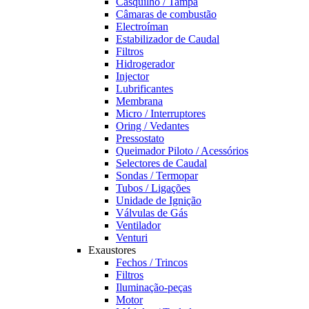
Casquilho / Tampa
Câmaras de combustão
Electroíman
Estabilizador de Caudal
Filtros
Hidrogerador
Injector
Lubrificantes
Membrana
Micro / Interruptores
Oring / Vedantes
Pressostato
Queimador Piloto / Acessórios
Selectores de Caudal
Sondas / Termopar
Tubos / Ligações
Unidade de Ignição
Válvulas de Gás
Ventilador
Venturi
Exaustores
Fechos / Trincos
Filtros
Iluminação-peças
Motor