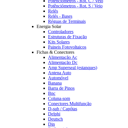
Potênciómetros - Rot. C / Veio
Potênciómetros - Rot. S / Veio
Relés
Relés - Bases
Réguas de Terminais
Energia Solar
Controladores
Estruturas de Fixação
Kits Solares
Paineis Fotovoltaicos
Fichas & Conectores
Alimentação Ac
Alimentação Dc
Amp Superseal (estanques)
Antena Auto
Automóvel
Banana
Barra de Pinos
Bnc
Coluna-som
Conectores Multifunção
D-sub / Capótas
Delphi
Deutsch
Din