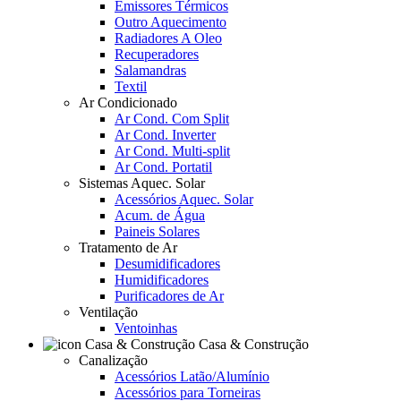
Emissores Térmicos
Outro Aquecimento
Radiadores A Oleo
Recuperadores
Salamandras
Textil
Ar Condicionado
Ar Cond. Com Split
Ar Cond. Inverter
Ar Cond. Multi-split
Ar Cond. Portatil
Sistemas Aquec. Solar
Acessórios Aquec. Solar
Acum. de Água
Paineis Solares
Tratamento de Ar
Desumidificadores
Humidificadores
Purificadores de Ar
Ventilação
Ventoinhas
Casa & Construção
Canalização
Acessórios Latão/Alumínio
Acessórios para Torneiras