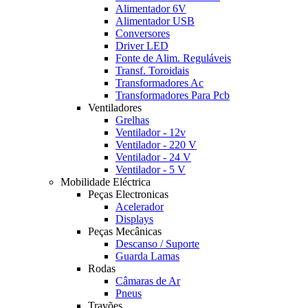
Alimentador 6V
Alimentador USB
Conversores
Driver LED
Fonte de Alim. Reguláveis
Transf. Toroidais
Transformadores Ac
Transformadores Para Pcb
Ventiladores
Grelhas
Ventilador - 12v
Ventilador - 220 V
Ventilador - 24 V
Ventilador - 5 V
Mobilidade Eléctrica
Peças Electronicas
Acelerador
Displays
Peças Mecânicas
Descanso / Suporte
Guarda Lamas
Rodas
Câmaras de Ar
Pneus
Travões