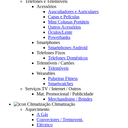
Telefones e Telemóveis
Acessórios
Auscultadores e Auriculares
Capas e Películas
Mini Colunas Portáteis
Outros Acessórios
Óculos/Lente
Powerbanks
Smartphones
Smartphones Android
Telefones Fixos
Telefones Domésticos
Telemóveis / Cartões
Telemóveis
Wearables
Pulseiras Fitness
Smartwatches
Serviços TV / Internet / Outros
Mat. Promocional / Publicidade
Merchandising / Brindes
Climatização
Aquecimento
A Gás
Convectores / Termovent.
Eléctrico