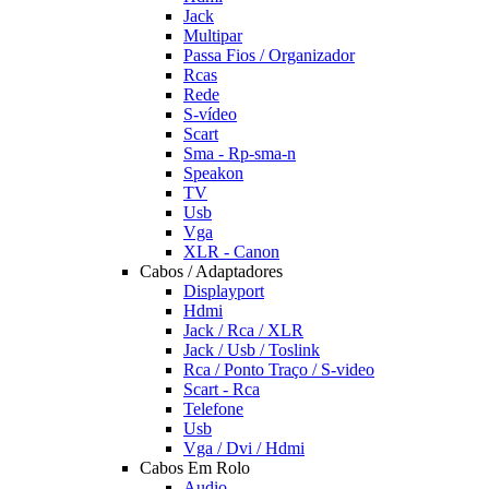
Jack
Multipar
Passa Fios / Organizador
Rcas
Rede
S-vídeo
Scart
Sma - Rp-sma-n
Speakon
TV
Usb
Vga
XLR - Canon
Cabos / Adaptadores
Displayport
Hdmi
Jack / Rca / XLR
Jack / Usb / Toslink
Rca / Ponto Traço / S-video
Scart - Rca
Telefone
Usb
Vga / Dvi / Hdmi
Cabos Em Rolo
Audio