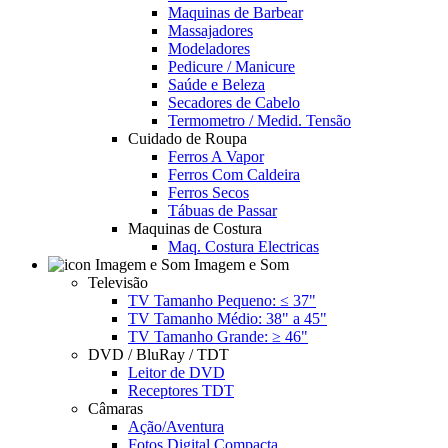
Maquinas de Barbear
Massajadores
Modeladores
Pedicure / Manicure
Saúde e Beleza
Secadores de Cabelo
Termometro / Medid. Tensão
Cuidado de Roupa
Ferros A Vapor
Ferros Com Caldeira
Ferros Secos
Tábuas de Passar
Maquinas de Costura
Maq. Costura Electricas
Imagem e Som
Televisão
TV Tamanho Pequeno: ≤ 37"
TV Tamanho Médio: 38" a 45"
TV Tamanho Grande: ≥ 46"
DVD / BluRay / TDT
Leitor de DVD
Receptores TDT
Câmaras
Ação/Aventura
Fotos Digital Compacta