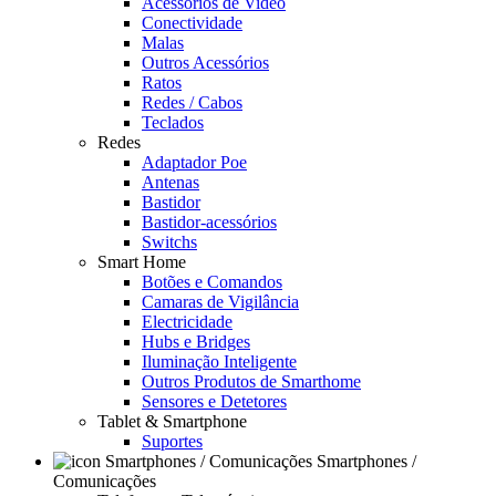
Acessórios de Video
Conectividade
Malas
Outros Acessórios
Ratos
Redes / Cabos
Teclados
Redes
Adaptador Poe
Antenas
Bastidor
Bastidor-acessórios
Switchs
Smart Home
Botões e Comandos
Camaras de Vigilância
Electricidade
Hubs e Bridges
Iluminação Inteligente
Outros Produtos de Smarthome
Sensores e Detetores
Tablet & Smartphone
Suportes
Smartphones /
Comunicações