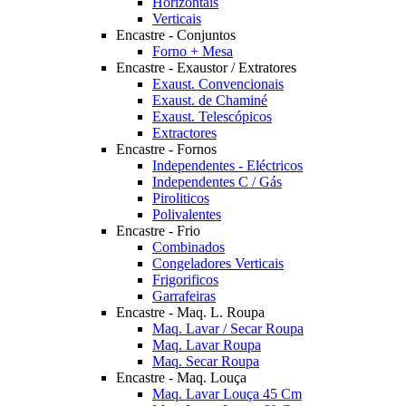
Horizontais
Verticais
Encastre - Conjuntos
Forno + Mesa
Encastre - Exaustor / Extratores
Exaust. Convencionais
Exaust. de Chaminé
Exaust. Telescópicos
Extractores
Encastre - Fornos
Independentes - Eléctricos
Independentes C / Gás
Piroliticos
Polivalentes
Encastre - Frio
Combinados
Congeladores Verticais
Frigorificos
Garrafeiras
Encastre - Maq. L. Roupa
Maq. Lavar / Secar Roupa
Maq. Lavar Roupa
Maq. Secar Roupa
Encastre - Maq. Louça
Maq. Lavar Louça 45 Cm