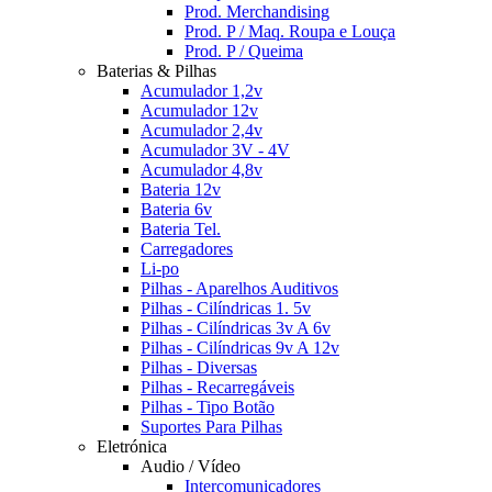
Prod. Merchandising
Prod. P / Maq. Roupa e Louça
Prod. P / Queima
Baterias & Pilhas
Acumulador 1,2v
Acumulador 12v
Acumulador 2,4v
Acumulador 3V - 4V
Acumulador 4,8v
Bateria 12v
Bateria 6v
Bateria Tel.
Carregadores
Li-po
Pilhas - Aparelhos Auditivos
Pilhas - Cilíndricas 1. 5v
Pilhas - Cilíndricas 3v A 6v
Pilhas - Cilíndricas 9v A 12v
Pilhas - Diversas
Pilhas - Recarregáveis
Pilhas - Tipo Botão
Suportes Para Pilhas
Eletrónica
Audio / Vídeo
Intercomunicadores