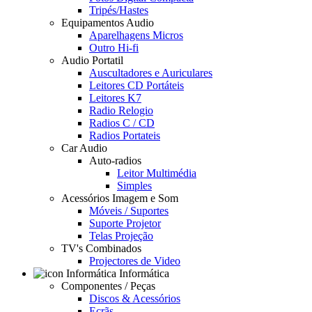
Tripés/Hastes
Equipamentos Audio
Aparelhagens Micros
Outro Hi-fi
Audio Portatil
Auscultadores e Auriculares
Leitores CD Portáteis
Leitores K7
Radio Relogio
Radios C / CD
Radios Portateis
Car Audio
Auto-radios
Leitor Multimédia
Simples
Acessórios Imagem e Som
Móveis / Suportes
Suporte Projetor
Telas Projeção
TV's Combinados
Projectores de Video
Informática
Componentes / Peças
Discos & Acessórios
Ecrãs