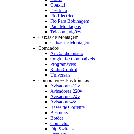
Coaxial
Eléctrico
Fio Eléctrico
Fio Para Bobinagem
Para Montagens
Telecomunições
Caixas de Montagem
Caixas de Montagem
Comandos
Ar Condicionado
Originais / Compatíveis
Programáveis
Rádio Control
Universais
Componentes Electrónicos
Avisadores-12v
Avisadores-220v
Avisadores-24v
Avisadores-5v
Bases de Corrente
Besouros
Botões
Contactor
Dip Switchs