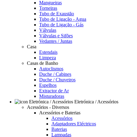
Mangueiras
Torneiras
Tubo de Exaustão
Tubo de Ligação - Agua
Tubo de Ligação - Gás
Válvulas
Válvulas e Sifões
Vedantes / Juntas
Casa
Estendais
Limpeza
Casas de Banho
Autoclismos
Duche / Cabines
Duche / Chuveiros
Espelhos
Extractor de Ar
Misturadoras
Eletrónica / Acessórios
Acessórios - Diversos
Acessórios e Baterias
Acessórios
Adaptadores Eléctricos
Baterias
Lampadas