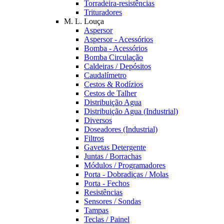
Torradeira-resistências
Trituradores
M. L. Louça
Aspersor
Aspersor - Acessórios
Bomba - Acessórios
Bomba Circulação
Caldeiras / Depósitos
Caudalímetro
Cestos & Rodízios
Cestos de Talher
Distribuição Agua
Distribuição Agua (Industrial)
Diversos
Doseadores (Industrial)
Filtros
Gavetas Detergente
Juntas / Borrachas
Módulos / Programadores
Porta - Dobradiças / Molas
Porta - Fechos
Resistências
Sensores / Sondas
Tampas
Teclas / Painel