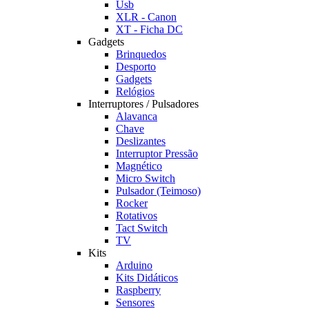
Usb
XLR - Canon
XT - Ficha DC
Gadgets
Brinquedos
Desporto
Gadgets
Relógios
Interruptores / Pulsadores
Alavanca
Chave
Deslizantes
Interruptor Pressão
Magnético
Micro Switch
Pulsador (Teimoso)
Rocker
Rotativos
Tact Switch
TV
Kits
Arduino
Kits Didáticos
Raspberry
Sensores