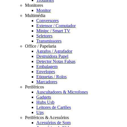
Trotinetes
Monitores
Monitor
Multimédia
Conversores
Extensor / Comutador
Minipc / Smart TV
Seletores
Transmissores
Office / Papelaria
Agrafos / Agrafador
Destruidora Papel
Detector Notas Falsas
Embalagem
Envelopes
Etiquetas / Rolos
Marcadores
Periféricos
Auscultadores & Microfones
Gadgets
Hubs Usb
Leitores de Cartões
Ups
Periféricos & Acessórios
Acessórios de Som