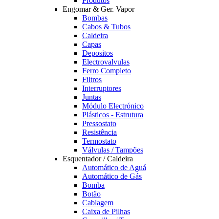
Produtos
Engomar & Ger. Vapor
Bombas
Cabos & Tubos
Caldeira
Capas
Depositos
Electrovalvulas
Ferro Completo
Filtros
Interruptores
Juntas
Módulo Electrónico
Plásticos - Estrutura
Pressostato
Resistência
Termostato
Válvulas / Tampões
Esquentador / Caldeira
Automático de Aguá
Automático de Gás
Bomba
Botão
Cablagem
Caixa de Pilhas