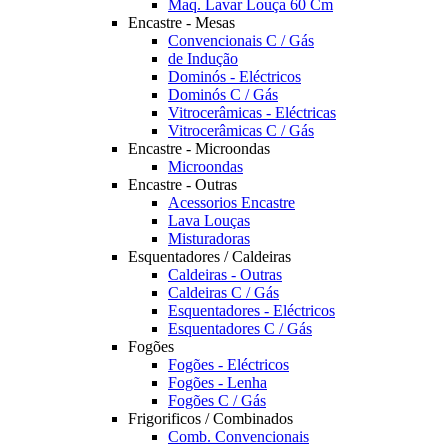
Maq. Lavar Louça 60 Cm
Encastre - Mesas
Convencionais C / Gás
de Indução
Dominós - Eléctricos
Dominós C / Gás
Vitrocerâmicas - Eléctricas
Vitrocerâmicas C / Gás
Encastre - Microondas
Microondas
Encastre - Outras
Acessorios Encastre
Lava Louças
Misturadoras
Esquentadores / Caldeiras
Caldeiras - Outras
Caldeiras C / Gás
Esquentadores - Eléctricos
Esquentadores C / Gás
Fogões
Fogões - Eléctricos
Fogões - Lenha
Fogões C / Gás
Frigorificos / Combinados
Comb. Convencionais