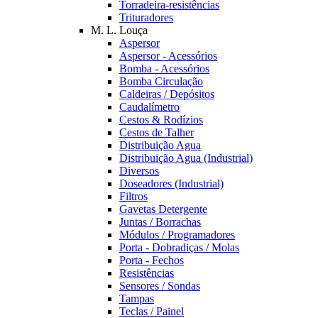
Torradeira-resistências
Trituradores
M. L. Louça
Aspersor
Aspersor - Acessórios
Bomba - Acessórios
Bomba Circulação
Caldeiras / Depósitos
Caudalímetro
Cestos & Rodízios
Cestos de Talher
Distribuição Agua
Distribuição Agua (Industrial)
Diversos
Doseadores (Industrial)
Filtros
Gavetas Detergente
Juntas / Borrachas
Módulos / Programadores
Porta - Dobradiças / Molas
Porta - Fechos
Resistências
Sensores / Sondas
Tampas
Teclas / Painel