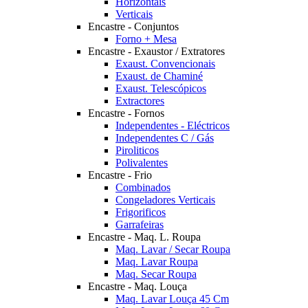
Horizontais
Verticais
Encastre - Conjuntos
Forno + Mesa
Encastre - Exaustor / Extratores
Exaust. Convencionais
Exaust. de Chaminé
Exaust. Telescópicos
Extractores
Encastre - Fornos
Independentes - Eléctricos
Independentes C / Gás
Piroliticos
Polivalentes
Encastre - Frio
Combinados
Congeladores Verticais
Frigorificos
Garrafeiras
Encastre - Maq. L. Roupa
Maq. Lavar / Secar Roupa
Maq. Lavar Roupa
Maq. Secar Roupa
Encastre - Maq. Louça
Maq. Lavar Louça 45 Cm