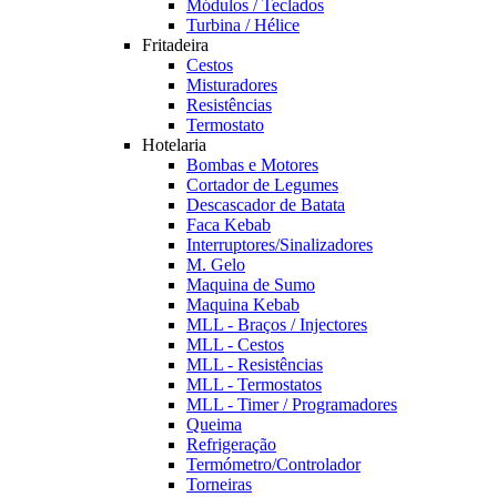
Módulos / Teclados
Turbina / Hélice
Fritadeira
Cestos
Misturadores
Resistências
Termostato
Hotelaria
Bombas e Motores
Cortador de Legumes
Descascador de Batata
Faca Kebab
Interruptores/Sinalizadores
M. Gelo
Maquina de Sumo
Maquina Kebab
MLL - Braços / Injectores
MLL - Cestos
MLL - Resistências
MLL - Termostatos
MLL - Timer / Programadores
Queima
Refrigeração
Termómetro/Controlador
Torneiras