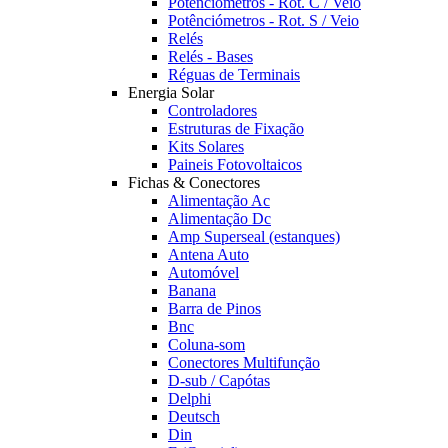
Potênciómetros - Rot. C / Veio
Potênciómetros - Rot. S / Veio
Relés
Relés - Bases
Réguas de Terminais
Energia Solar
Controladores
Estruturas de Fixação
Kits Solares
Paineis Fotovoltaicos
Fichas & Conectores
Alimentação Ac
Alimentação Dc
Amp Superseal (estanques)
Antena Auto
Automóvel
Banana
Barra de Pinos
Bnc
Coluna-som
Conectores Multifunção
D-sub / Capótas
Delphi
Deutsch
Din