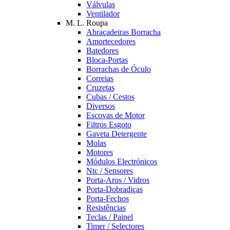
Válvulas
Ventilador
M. L. Roupa
Abraçadeiras Borracha
Amortecedores
Batedores
Bloca-Portas
Borrachas de Óculo
Correias
Cruzetas
Cubas / Cestos
Diversos
Escovas de Motor
Filtros Esgoto
Gaveta Detergente
Molas
Motores
Módulos Electrónicos
Ntc / Sensores
Porta-Aros / Vidros
Porta-Dobradiças
Porta-Fechos
Resistências
Teclas / Painel
Timer / Selectores