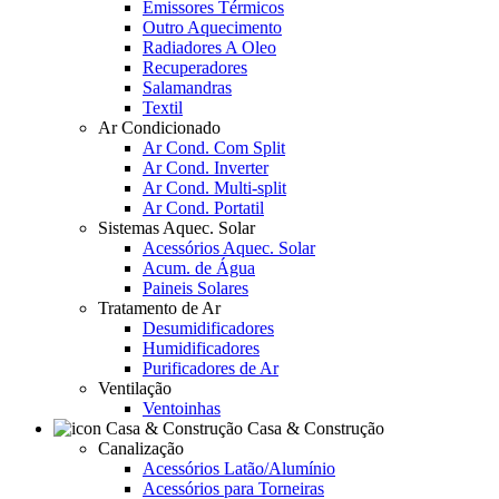
Emissores Térmicos
Outro Aquecimento
Radiadores A Oleo
Recuperadores
Salamandras
Textil
Ar Condicionado
Ar Cond. Com Split
Ar Cond. Inverter
Ar Cond. Multi-split
Ar Cond. Portatil
Sistemas Aquec. Solar
Acessórios Aquec. Solar
Acum. de Água
Paineis Solares
Tratamento de Ar
Desumidificadores
Humidificadores
Purificadores de Ar
Ventilação
Ventoinhas
Casa & Construção
Canalização
Acessórios Latão/Alumínio
Acessórios para Torneiras