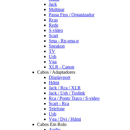
Jack
Multipar
Passa Fios / Organizador
Rcas
Rede
S-vídeo
Scart
Sma - Rp-sma-n
Speakon
TV
Usb
Vga
XLR - Canon
Cabos / Adaptadores
Displayport
Hdmi
Jack / Rca / XLR
Jack / Usb / Toslink
Rca / Ponto Traço / S-video
Scart - Rca
Telefone
Usb
Vga / Dvi / Hdmi
Cabos Em Rolo
Audio