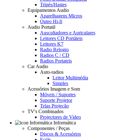
Tripés/Hastes
Equipamentos Audio
Aparelhagens Micros
Outro Hi-fi
Audio Portatil
Auscultadores e Auriculares
Leitores CD Portáteis
Leitores K7
Radio Relogio
Radios C / CD
Radios Portateis
Car Audio
Auto-radios
Leitor Multimédia
Simples
Acessórios Imagem e Som
Móveis / Suportes
Suporte Projetor
Telas Projeção
TV's Combinados
Projectores de Video
Informática
Componentes / Peças
Discos & Acessórios
Ecrãs