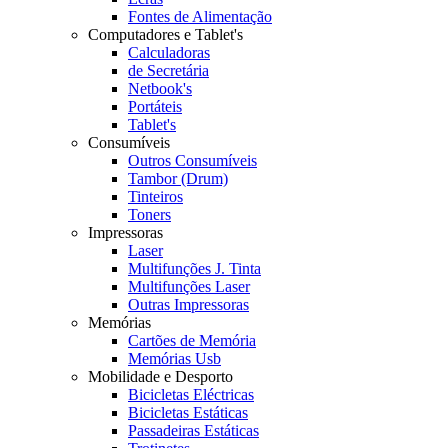
Fontes de Alimentação
Computadores e Tablet's
Calculadoras
de Secretária
Netbook's
Portáteis
Tablet's
Consumíveis
Outros Consumíveis
Tambor (Drum)
Tinteiros
Toners
Impressoras
Laser
Multifunções J. Tinta
Multifunções Laser
Outras Impressoras
Memórias
Cartões de Memória
Memórias Usb
Mobilidade e Desporto
Bicicletas Eléctricas
Bicicletas Estáticas
Passadeiras Estáticas