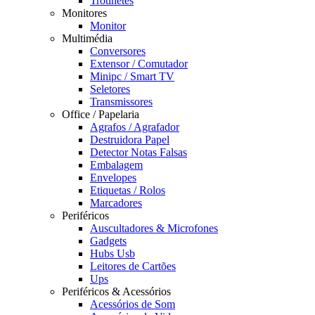
Trotinetes
Monitores
Monitor
Multimédia
Conversores
Extensor / Comutador
Minipc / Smart TV
Seletores
Transmissores
Office / Papelaria
Agrafos / Agrafador
Destruidora Papel
Detector Notas Falsas
Embalagem
Envelopes
Etiquetas / Rolos
Marcadores
Periféricos
Auscultadores & Microfones
Gadgets
Hubs Usb
Leitores de Cartões
Ups
Periféricos & Acessórios
Acessórios de Som