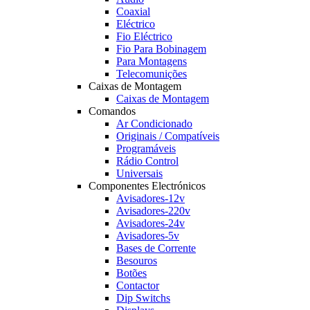
Coaxial
Eléctrico
Fio Eléctrico
Fio Para Bobinagem
Para Montagens
Telecomunições
Caixas de Montagem
Caixas de Montagem
Comandos
Ar Condicionado
Originais / Compatíveis
Programáveis
Rádio Control
Universais
Componentes Electrónicos
Avisadores-12v
Avisadores-220v
Avisadores-24v
Avisadores-5v
Bases de Corrente
Besouros
Botões
Contactor
Dip Switchs