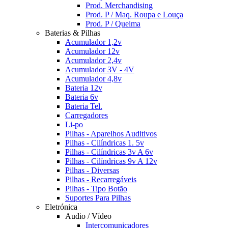
Prod. Merchandising
Prod. P / Maq. Roupa e Louça
Prod. P / Queima
Baterias & Pilhas
Acumulador 1,2v
Acumulador 12v
Acumulador 2,4v
Acumulador 3V - 4V
Acumulador 4,8v
Bateria 12v
Bateria 6v
Bateria Tel.
Carregadores
Li-po
Pilhas - Aparelhos Auditivos
Pilhas - Cilíndricas 1. 5v
Pilhas - Cilíndricas 3v A 6v
Pilhas - Cilíndricas 9v A 12v
Pilhas - Diversas
Pilhas - Recarregáveis
Pilhas - Tipo Botão
Suportes Para Pilhas
Eletrónica
Audio / Vídeo
Intercomunicadores