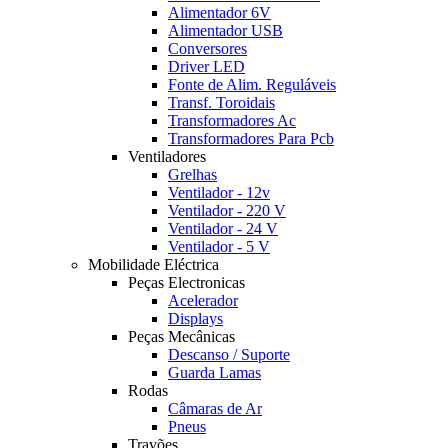
Alimentador 6V
Alimentador USB
Conversores
Driver LED
Fonte de Alim. Reguláveis
Transf. Toroidais
Transformadores Ac
Transformadores Para Pcb
Ventiladores
Grelhas
Ventilador - 12v
Ventilador - 220 V
Ventilador - 24 V
Ventilador - 5 V
Mobilidade Eléctrica
Peças Electronicas
Acelerador
Displays
Peças Mecânicas
Descanso / Suporte
Guarda Lamas
Rodas
Câmaras de Ar
Pneus
Travões