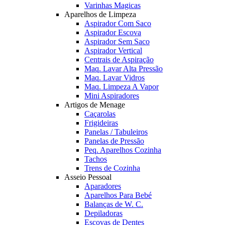
Varinhas Magicas
Aparelhos de Limpeza
Aspirador Com Saco
Aspirador Escova
Aspirador Sem Saco
Aspirador Vertical
Centrais de Aspiração
Maq. Lavar Alta Pressão
Maq. Lavar Vidros
Maq. Limpeza A Vapor
Mini Aspiradores
Artigos de Menage
Caçarolas
Frigideiras
Panelas / Tabuleiros
Panelas de Pressão
Peq. Aparelhos Cozinha
Tachos
Trens de Cozinha
Asseio Pessoal
Aparadores
Aparelhos Para Bebé
Balanças de W. C.
Depiladoras
Escovas de Dentes