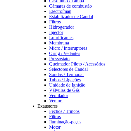
Casquilho / Tampa
Câmaras de combustão
Electroíman
Estabilizador de Caudal
Filtros
Hidrogerador
Injector
Lubrificantes
Membrana
Micro / Interruptores
Oring / Vedantes
Pressostato
Queimador Piloto / Acessórios
Selectores de Caudal
Sondas / Termopar
Tubos / Ligações
Unidade de Ignição
Válvulas de Gás
Ventilador
Venturi
Exaustores
Fechos / Trincos
Filtros
Iluminação-peças
Motor