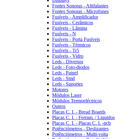
Displays
Fontes Sonoras - Altifalantes
Fontes Sonoras - Microfones
Fusíveis - Amplificador
Fusíveis - Cerâmicos
Fusíveis - Lâmina
Fusíveis - N
Fusíveis - Porta Fusíveis
Fusíveis - Térmicos
Fusíveis - Tr5
Fusíveis - Vidro
Leds - Diversos
Leds - Foto-diodos
Leds - Painel
Leds - Smd
Leds - Suportes
Motores
Módulos Laser
Módulos Termoeléctricos
Outros
Placas C. I. - Bread Boards
Placas C. I. - Ferram. / Liquidos
Placas C. I. - Placas C. I. -pcb
Potênciómetros - Deslizantes
Potênciómetros - Multi-volta