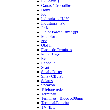
F (Coaxial)
Garras / Crocodilos
Hdmi
Idc
Industriais - Hd30
Industriais - Px
Jack
Junior Power Timer (jpt)
Microfone
Nsr
Obd Ii
Placas de Terminais
Ponto Traço
Rca
Reboque
Scart
Sinal - Raster
Sma / CB / Pl
Solares
Speakon
Telefone-rede
Terminais
Terminais - Bloco 5.08mm
Terminal-Ponteira
TV (IEC)