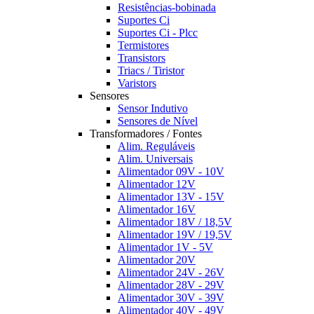
Resistências-bobinada
Suportes Ci
Suportes Ci - Plcc
Termistores
Transistors
Triacs / Tiristor
Varistors
Sensores
Sensor Indutivo
Sensores de Nível
Transformadores / Fontes
Alim. Reguláveis
Alim. Universais
Alimentador 09V - 10V
Alimentador 12V
Alimentador 13V - 15V
Alimentador 16V
Alimentador 18V / 18,5V
Alimentador 19V / 19,5V
Alimentador 1V - 5V
Alimentador 20V
Alimentador 24V - 26V
Alimentador 28V - 29V
Alimentador 30V - 39V
Alimentador 40V - 49V