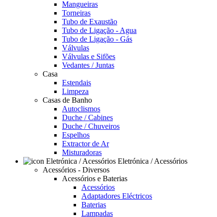
Mangueiras
Torneiras
Tubo de Exaustão
Tubo de Ligação - Agua
Tubo de Ligação - Gás
Válvulas
Válvulas e Sifões
Vedantes / Juntas
Casa
Estendais
Limpeza
Casas de Banho
Autoclismos
Duche / Cabines
Duche / Chuveiros
Espelhos
Extractor de Ar
Misturadoras
Eletrónica / Acessórios
Acessórios - Diversos
Acessórios e Baterias
Acessórios
Adaptadores Eléctricos
Baterias
Lampadas