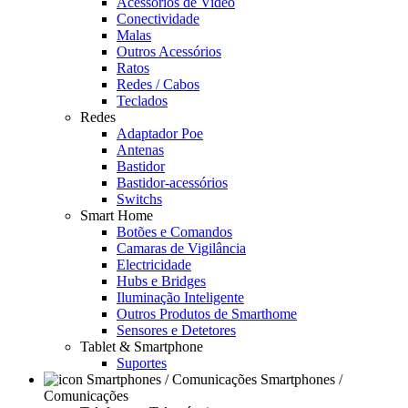
Acessórios de Video
Conectividade
Malas
Outros Acessórios
Ratos
Redes / Cabos
Teclados
Redes
Adaptador Poe
Antenas
Bastidor
Bastidor-acessórios
Switchs
Smart Home
Botões e Comandos
Camaras de Vigilância
Electricidade
Hubs e Bridges
Iluminação Inteligente
Outros Produtos de Smarthome
Sensores e Detetores
Tablet & Smartphone
Suportes
Smartphones /
Comunicações