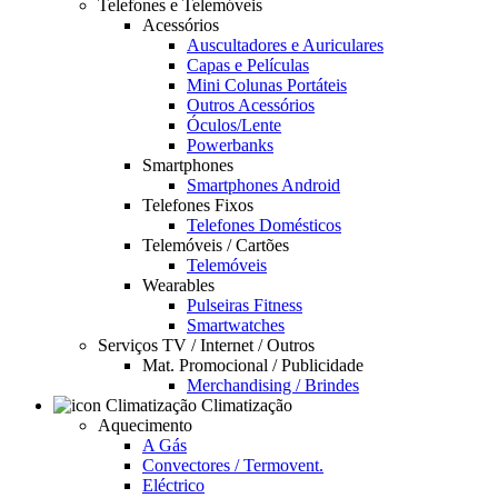
Telefones e Telemóveis
Acessórios
Auscultadores e Auriculares
Capas e Películas
Mini Colunas Portáteis
Outros Acessórios
Óculos/Lente
Powerbanks
Smartphones
Smartphones Android
Telefones Fixos
Telefones Domésticos
Telemóveis / Cartões
Telemóveis
Wearables
Pulseiras Fitness
Smartwatches
Serviços TV / Internet / Outros
Mat. Promocional / Publicidade
Merchandising / Brindes
Climatização
Aquecimento
A Gás
Convectores / Termovent.
Eléctrico