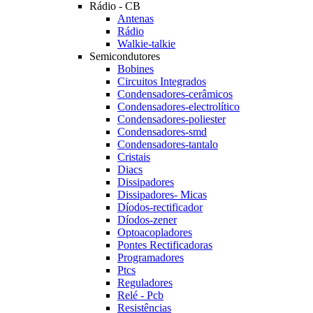
Rádio - CB
Antenas
Rádio
Walkie-talkie
Semicondutores
Bobines
Circuitos Integrados
Condensadores-cerâmicos
Condensadores-electrolítico
Condensadores-poliester
Condensadores-smd
Condensadores-tantalo
Cristais
Diacs
Dissipadores
Dissipadores- Micas
Díodos-rectificador
Díodos-zener
Optoacopladores
Pontes Rectificadoras
Programadores
Ptcs
Reguladores
Relé - Pcb
Resistências