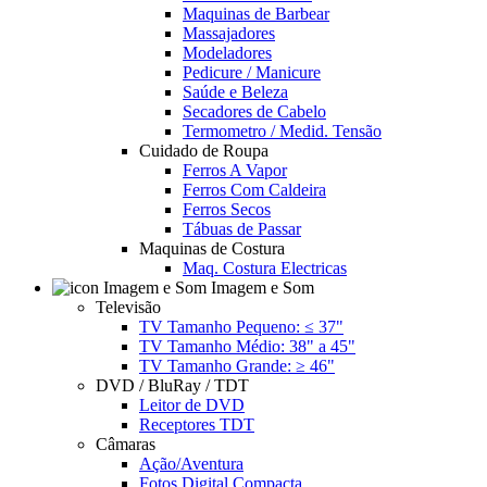
Maquinas de Barbear
Massajadores
Modeladores
Pedicure / Manicure
Saúde e Beleza
Secadores de Cabelo
Termometro / Medid. Tensão
Cuidado de Roupa
Ferros A Vapor
Ferros Com Caldeira
Ferros Secos
Tábuas de Passar
Maquinas de Costura
Maq. Costura Electricas
Imagem e Som
Televisão
TV Tamanho Pequeno: ≤ 37"
TV Tamanho Médio: 38" a 45"
TV Tamanho Grande: ≥ 46"
DVD / BluRay / TDT
Leitor de DVD
Receptores TDT
Câmaras
Ação/Aventura
Fotos Digital Compacta