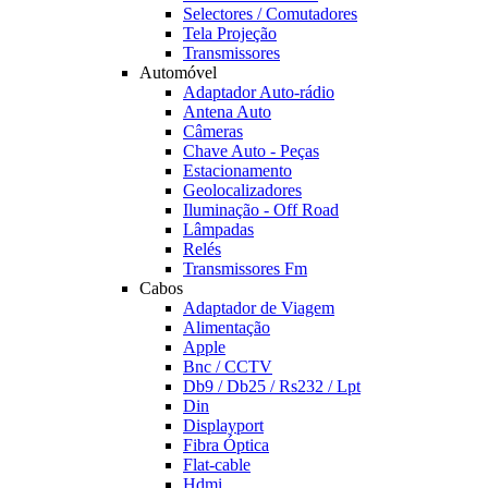
Selectores / Comutadores
Tela Projeção
Transmissores
Automóvel
Adaptador Auto-rádio
Antena Auto
Câmeras
Chave Auto - Peças
Estacionamento
Geolocalizadores
Iluminação - Off Road
Lâmpadas
Relés
Transmissores Fm
Cabos
Adaptador de Viagem
Alimentação
Apple
Bnc / CCTV
Db9 / Db25 / Rs232 / Lpt
Din
Displayport
Fibra Óptica
Flat-cable
Hdmi