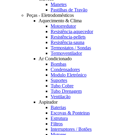
Manetes
Pastilhas de Travão
Peças - Eletrodomésticos
Aquecimento & Clima
Motorredutor
Resistência-aquecedor
Resistência-pellets
Resistência-sauna
Termostatos / Sondas
Termoventilador
Ar Condicionado
Bombas
Condensadores
Modulo Eletrónico
Suportes
Tubo Cobre
Tubo Drenagem
Ventilação
Aspirador
Baterias
Escovas & Ponteiras
Estrutura
Filtros
Interruptores / Botões
Motores