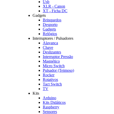
Usb
XLR - Canon
XT - Ficha DC
Gadgets
Brinquedos
Desporto
Gadgets
Relógios
Interruptores / Pulsadores
Alavanca
Chave
Deslizantes
Interruptor Pressão
Magnético
Micro Switch
Pulsador (Teimoso)
Rocker
Rotativos
Tact Switch
TV
Kits
Arduino
Kits Didáticos
Raspberry
Sensores