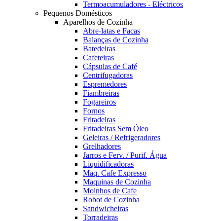
Termoacumuladores - Eléctricos
Pequenos Domésticos
Aparelhos de Cozinha
Abre-latas e Facas
Balanças de Cozinha
Batedeiras
Cafeteiras
Cápsulas de Café
Centrifugadoras
Espremedores
Fiambreiras
Fogareiros
Fornos
Fritadeiras
Fritadeiras Sem Óleo
Geleiras / Refrigeradores
Grelhadores
Jarros e Ferv. / Purif. Água
Liquidificadoras
Maq. Cafe Expresso
Maquinas de Cozinha
Moinhos de Cafe
Robot de Cozinha
Sandwicheiras
Torradeiras