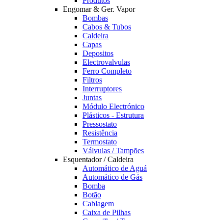
Produtos
Engomar & Ger. Vapor
Bombas
Cabos & Tubos
Caldeira
Capas
Depositos
Electrovalvulas
Ferro Completo
Filtros
Interruptores
Juntas
Módulo Electrónico
Plásticos - Estrutura
Pressostato
Resistência
Termostato
Válvulas / Tampões
Esquentador / Caldeira
Automático de Aguá
Automático de Gás
Bomba
Botão
Cablagem
Caixa de Pilhas