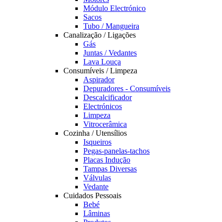
Módulo Electrónico
Sacos
Tubo / Mangueira
Canalização / Ligações
Gás
Juntas / Vedantes
Lava Louça
Consumíveis / Limpeza
Aspirador
Depuradores - Consumíveis
Descalcificador
Electrónicos
Limpeza
Vitrocerâmica
Cozinha / Utensílios
Isqueiros
Pegas-panelas-tachos
Placas Indução
Tampas Diversas
Válvulas
Vedante
Cuidados Pessoais
Bebé
Lâminas