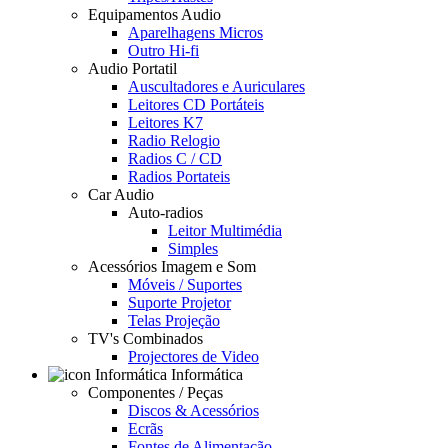
Equipamentos Audio
Aparelhagens Micros
Outro Hi-fi
Audio Portatil
Auscultadores e Auriculares
Leitores CD Portáteis
Leitores K7
Radio Relogio
Radios C / CD
Radios Portateis
Car Audio
Auto-radios
Leitor Multimédia
Simples
Acessórios Imagem e Som
Móveis / Suportes
Suporte Projetor
Telas Projeção
TV's Combinados
Projectores de Video
Informática
Componentes / Peças
Discos & Acessórios
Ecrãs
Fontes de Alimentação