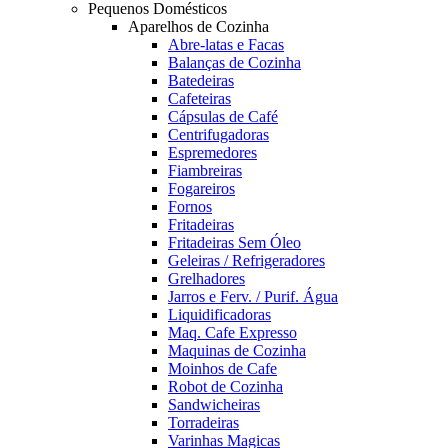
Pequenos Domésticos
Aparelhos de Cozinha
Abre-latas e Facas
Balanças de Cozinha
Batedeiras
Cafeteiras
Cápsulas de Café
Centrifugadoras
Espremedores
Fiambreiras
Fogareiros
Fornos
Fritadeiras
Fritadeiras Sem Óleo
Geleiras / Refrigeradores
Grelhadores
Jarros e Ferv. / Purif. Água
Liquidificadoras
Maq. Cafe Expresso
Maquinas de Cozinha
Moinhos de Cafe
Robot de Cozinha
Sandwicheiras
Torradeiras
Varinhas Magicas