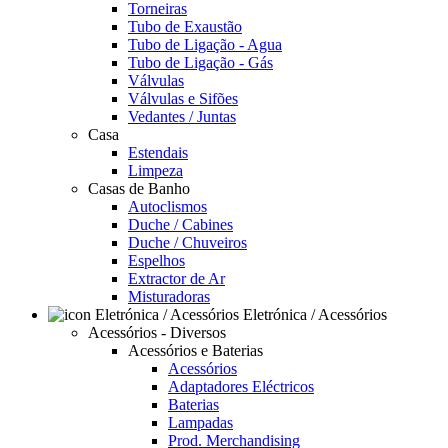
Torneiras
Tubo de Exaustão
Tubo de Ligação - Agua
Tubo de Ligação - Gás
Válvulas
Válvulas e Sifões
Vedantes / Juntas
Casa
Estendais
Limpeza
Casas de Banho
Autoclismos
Duche / Cabines
Duche / Chuveiros
Espelhos
Extractor de Ar
Misturadoras
Eletrónica / Acessórios
Acessórios - Diversos
Acessórios e Baterias
Acessórios
Adaptadores Eléctricos
Baterias
Lampadas
Prod. Merchandising