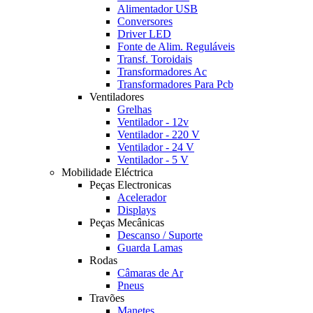
Alimentador USB
Conversores
Driver LED
Fonte de Alim. Reguláveis
Transf. Toroidais
Transformadores Ac
Transformadores Para Pcb
Ventiladores
Grelhas
Ventilador - 12v
Ventilador - 220 V
Ventilador - 24 V
Ventilador - 5 V
Mobilidade Eléctrica
Peças Electronicas
Acelerador
Displays
Peças Mecânicas
Descanso / Suporte
Guarda Lamas
Rodas
Câmaras de Ar
Pneus
Travões
Manetes