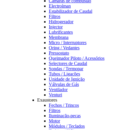
Câmaras de combustão
Electroíman
Estabilizador de Caudal
Filtros
Hidrogerador
Injector
Lubrificantes
Membrana
Micro / Interruptores
Oring / Vedantes
Pressostato
Queimador Piloto / Acessórios
Selectores de Caudal
Sondas / Termopar
Tubos / Ligações
Unidade de Ignição
Válvulas de Gás
Ventilador
Venturi
Exaustores
Fechos / Trincos
Filtros
Iluminação-peças
Motor
Módulos / Teclados