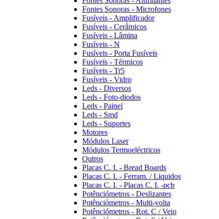
Fontes Sonoras - Altifalantes
Fontes Sonoras - Microfones
Fusíveis - Amplificador
Fusíveis - Cerâmicos
Fusíveis - Lâmina
Fusíveis - N
Fusíveis - Porta Fusíveis
Fusíveis - Térmicos
Fusíveis - Tr5
Fusíveis - Vidro
Leds - Diversos
Leds - Foto-diodos
Leds - Painel
Leds - Smd
Leds - Suportes
Motores
Módulos Laser
Módulos Termoeléctricos
Outros
Placas C. I. - Bread Boards
Placas C. I. - Ferram. / Liquidos
Placas C. I. - Placas C. I. -pcb
Potênciómetros - Deslizantes
Potênciómetros - Multi-volta
Potênciómetros - Rot. C / Veio