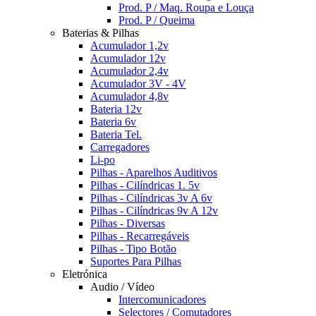
Prod. P / Maq. Roupa e Louça
Prod. P / Queima
Baterias & Pilhas
Acumulador 1,2v
Acumulador 12v
Acumulador 2,4v
Acumulador 3V - 4V
Acumulador 4,8v
Bateria 12v
Bateria 6v
Bateria Tel.
Carregadores
Li-po
Pilhas - Aparelhos Auditivos
Pilhas - Cilíndricas 1. 5v
Pilhas - Cilíndricas 3v A 6v
Pilhas - Cilíndricas 9v A 12v
Pilhas - Diversas
Pilhas - Recarregáveis
Pilhas - Tipo Botão
Suportes Para Pilhas
Eletrónica
Audio / Vídeo
Intercomunicadores
Selectores / Comutadores