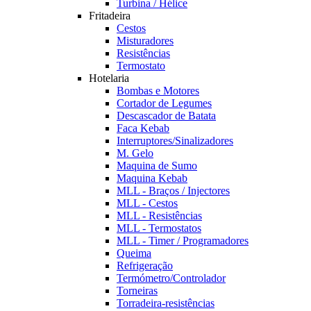
Turbina / Hélice
Fritadeira
Cestos
Misturadores
Resistências
Termostato
Hotelaria
Bombas e Motores
Cortador de Legumes
Descascador de Batata
Faca Kebab
Interruptores/Sinalizadores
M. Gelo
Maquina de Sumo
Maquina Kebab
MLL - Braços / Injectores
MLL - Cestos
MLL - Resistências
MLL - Termostatos
MLL - Timer / Programadores
Queima
Refrigeração
Termómetro/Controlador
Torneiras
Torradeira-resistências