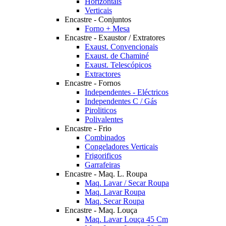
Horizontais
Verticais
Encastre - Conjuntos
Forno + Mesa
Encastre - Exaustor / Extratores
Exaust. Convencionais
Exaust. de Chaminé
Exaust. Telescópicos
Extractores
Encastre - Fornos
Independentes - Eléctricos
Independentes C / Gás
Piroliticos
Polivalentes
Encastre - Frio
Combinados
Congeladores Verticais
Frigorificos
Garrafeiras
Encastre - Maq. L. Roupa
Maq. Lavar / Secar Roupa
Maq. Lavar Roupa
Maq. Secar Roupa
Encastre - Maq. Louça
Maq. Lavar Louça 45 Cm