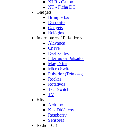
XLR - Canon
XT - Ficha DC
Gadgets
Brinquedos
Desporto
Gadgets
Relógios
Interruptores / Pulsadores
Alavanca
Chave
Deslizantes
Interruptor Pulsador
Magnético
Micro Switch
Pulsador (Teimoso)
Rocker
Rotativos
Tact Switch
TV
Kits
Arduino
Kits Didáticos
Raspberry
Sensores
Rádio - CB