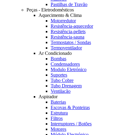
Pastilhas de Travão
Peças - Eletrodomésticos
Aquecimento & Clima
Motorredutor
Resistência-aquecedor
Resistência-pellets
Resistência-sauna
Termostatos / Sondas
Termoventilador
Ar Condicionado
Bombas
Condensadores
Modulo Eletrónico
Suportes
Tubo Cobre
Tubo Drenagem
Ventilação
Aspirador
Baterias
Escovas & Ponteiras
Estrutura
Filtros
Interruptores / Botões
Motores
Módulo Electrónico