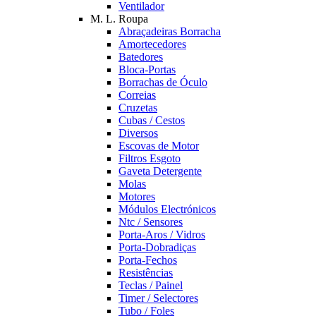
Ventilador
M. L. Roupa
Abraçadeiras Borracha
Amortecedores
Batedores
Bloca-Portas
Borrachas de Óculo
Correias
Cruzetas
Cubas / Cestos
Diversos
Escovas de Motor
Filtros Esgoto
Gaveta Detergente
Molas
Motores
Módulos Electrónicos
Ntc / Sensores
Porta-Aros / Vidros
Porta-Dobradiças
Porta-Fechos
Resistências
Teclas / Painel
Timer / Selectores
Tubo / Foles