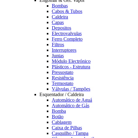
Engomar & Ger. Vapor
Bombas
Cabos & Tubos
Caldeira
Capas
Depositos
Electrovalvulas
Ferro Completo
Filtros
Interruptores
Juntas
Módulo Electrónico
Plásticos - Estrutura
Pressostato
Resistência
Termostato
Válvulas / Tampões
Esquentador / Caldeira
Automático de Aguá
Automático de Gás
Bomba
Botão
Cablagem
Caixa de Pilhas
Casquilho / Tampa