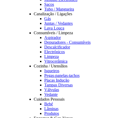
Sacos
Tubo / Mangueira
Canalização / Ligações
Gás
Juntas / Vedantes
Lava Louça
Consumíveis / Limpeza
Aspirador
Depuradores - Consumíveis
Descalcificador
Electrónicos
Limpeza
Vitrocerâmica
Cozinha / Utensílios
Isqueiros
Pegas-panelas-tachos
Placas Indução
Tampas Diversas
Válvulas
Vedante
Cuidados Pessoais
Bebé
Lâminas
Produtos