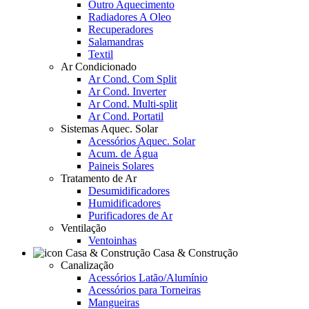
Outro Aquecimento
Radiadores A Oleo
Recuperadores
Salamandras
Textil
Ar Condicionado
Ar Cond. Com Split
Ar Cond. Inverter
Ar Cond. Multi-split
Ar Cond. Portatil
Sistemas Aquec. Solar
Acessórios Aquec. Solar
Acum. de Água
Paineis Solares
Tratamento de Ar
Desumidificadores
Humidificadores
Purificadores de Ar
Ventilação
Ventoinhas
Casa & Construção
Canalização
Acessórios Latão/Alumínio
Acessórios para Torneiras
Mangueiras