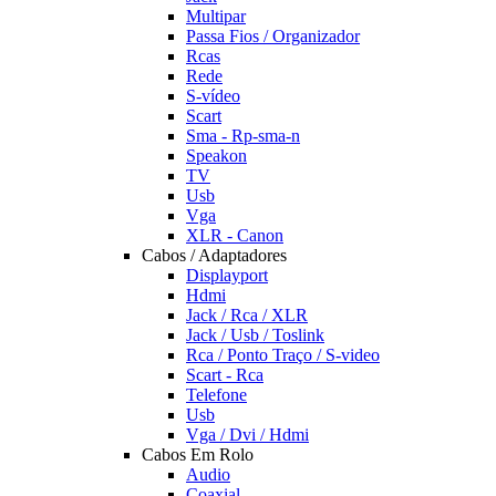
Multipar
Passa Fios / Organizador
Rcas
Rede
S-vídeo
Scart
Sma - Rp-sma-n
Speakon
TV
Usb
Vga
XLR - Canon
Cabos / Adaptadores
Displayport
Hdmi
Jack / Rca / XLR
Jack / Usb / Toslink
Rca / Ponto Traço / S-video
Scart - Rca
Telefone
Usb
Vga / Dvi / Hdmi
Cabos Em Rolo
Audio
Coaxial