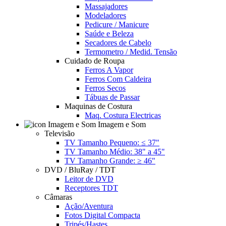
Massajadores
Modeladores
Pedicure / Manicure
Saúde e Beleza
Secadores de Cabelo
Termometro / Medid. Tensão
Cuidado de Roupa
Ferros A Vapor
Ferros Com Caldeira
Ferros Secos
Tábuas de Passar
Maquinas de Costura
Maq. Costura Electricas
Imagem e Som
Televisão
TV Tamanho Pequeno: ≤ 37"
TV Tamanho Médio: 38" a 45"
TV Tamanho Grande: ≥ 46"
DVD / BluRay / TDT
Leitor de DVD
Receptores TDT
Câmaras
Ação/Aventura
Fotos Digital Compacta
Tripés/Hastes