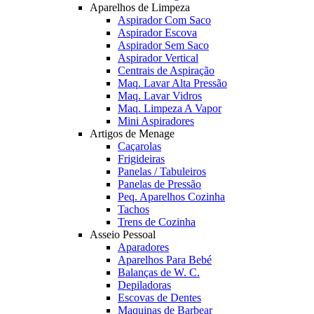
Aparelhos de Limpeza
Aspirador Com Saco
Aspirador Escova
Aspirador Sem Saco
Aspirador Vertical
Centrais de Aspiração
Maq. Lavar Alta Pressão
Maq. Lavar Vidros
Maq. Limpeza A Vapor
Mini Aspiradores
Artigos de Menage
Caçarolas
Frigideiras
Panelas / Tabuleiros
Panelas de Pressão
Peq. Aparelhos Cozinha
Tachos
Trens de Cozinha
Asseio Pessoal
Aparadores
Aparelhos Para Bebé
Balanças de W. C.
Depiladoras
Escovas de Dentes
Maquinas de Barbear