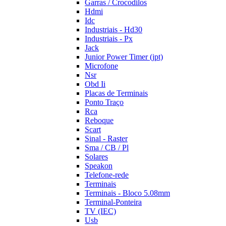
Garras / Crocodilos
Hdmi
Idc
Industriais - Hd30
Industriais - Px
Jack
Junior Power Timer (jpt)
Microfone
Nsr
Obd Ii
Placas de Terminais
Ponto Traço
Rca
Reboque
Scart
Sinal - Raster
Sma / CB / Pl
Solares
Speakon
Telefone-rede
Terminais
Terminais - Bloco 5.08mm
Terminal-Ponteira
TV (IEC)
Usb