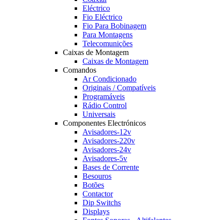
Eléctrico
Fio Eléctrico
Fio Para Bobinagem
Para Montagens
Telecomunições
Caixas de Montagem
Caixas de Montagem
Comandos
Ar Condicionado
Originais / Compatíveis
Programáveis
Rádio Control
Universais
Componentes Electrónicos
Avisadores-12v
Avisadores-220v
Avisadores-24v
Avisadores-5v
Bases de Corrente
Besouros
Botões
Contactor
Dip Switchs
Displays