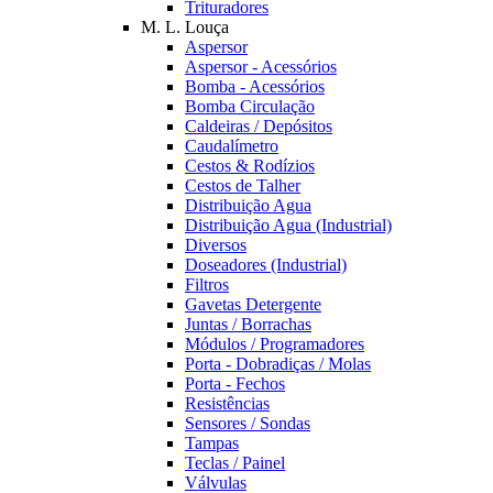
Trituradores
M. L. Louça
Aspersor
Aspersor - Acessórios
Bomba - Acessórios
Bomba Circulação
Caldeiras / Depósitos
Caudalímetro
Cestos & Rodízios
Cestos de Talher
Distribuição Agua
Distribuição Agua (Industrial)
Diversos
Doseadores (Industrial)
Filtros
Gavetas Detergente
Juntas / Borrachas
Módulos / Programadores
Porta - Dobradiças / Molas
Porta - Fechos
Resistências
Sensores / Sondas
Tampas
Teclas / Painel
Válvulas