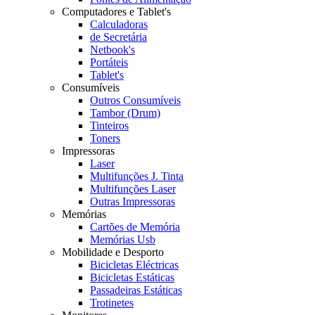
Computadores e Tablet's
Calculadoras
de Secretária
Netbook's
Portáteis
Tablet's
Consumíveis
Outros Consumíveis
Tambor (Drum)
Tinteiros
Toners
Impressoras
Laser
Multifunções J. Tinta
Multifunções Laser
Outras Impressoras
Memórias
Cartões de Memória
Memórias Usb
Mobilidade e Desporto
Bicicletas Eléctricas
Bicicletas Estáticas
Passadeiras Estáticas
Trotinetes