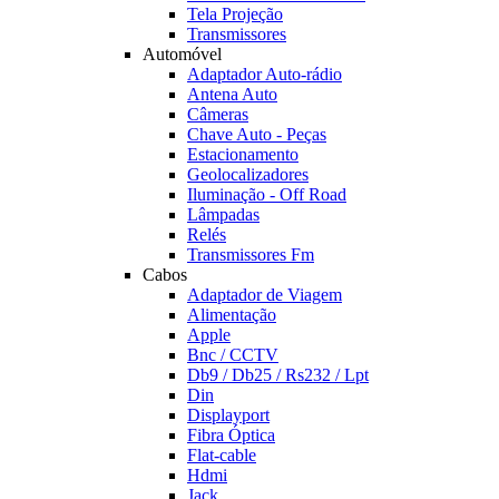
Tela Projeção
Transmissores
Automóvel
Adaptador Auto-rádio
Antena Auto
Câmeras
Chave Auto - Peças
Estacionamento
Geolocalizadores
Iluminação - Off Road
Lâmpadas
Relés
Transmissores Fm
Cabos
Adaptador de Viagem
Alimentação
Apple
Bnc / CCTV
Db9 / Db25 / Rs232 / Lpt
Din
Displayport
Fibra Óptica
Flat-cable
Hdmi
Jack