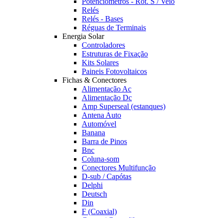
Potênciómetros - Rot. S / Veio
Relés
Relés - Bases
Réguas de Terminais
Energia Solar
Controladores
Estruturas de Fixação
Kits Solares
Paineis Fotovoltaicos
Fichas & Conectores
Alimentação Ac
Alimentação Dc
Amp Superseal (estanques)
Antena Auto
Automóvel
Banana
Barra de Pinos
Bnc
Coluna-som
Conectores Multifunção
D-sub / Capótas
Delphi
Deutsch
Din
F (Coaxial)