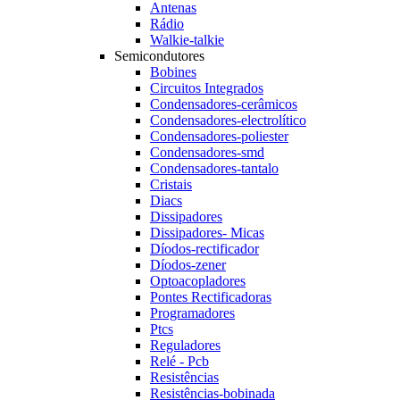
Antenas
Rádio
Walkie-talkie
Semicondutores
Bobines
Circuitos Integrados
Condensadores-cerâmicos
Condensadores-electrolítico
Condensadores-poliester
Condensadores-smd
Condensadores-tantalo
Cristais
Diacs
Dissipadores
Dissipadores- Micas
Díodos-rectificador
Díodos-zener
Optoacopladores
Pontes Rectificadoras
Programadores
Ptcs
Reguladores
Relé - Pcb
Resistências
Resistências-bobinada