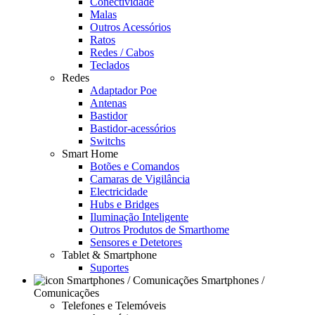
Conectividade
Malas
Outros Acessórios
Ratos
Redes / Cabos
Teclados
Redes
Adaptador Poe
Antenas
Bastidor
Bastidor-acessórios
Switchs
Smart Home
Botões e Comandos
Camaras de Vigilância
Electricidade
Hubs e Bridges
Iluminação Inteligente
Outros Produtos de Smarthome
Sensores e Detetores
Tablet & Smartphone
Suportes
Smartphones /
Comunicações
Telefones e Telemóveis