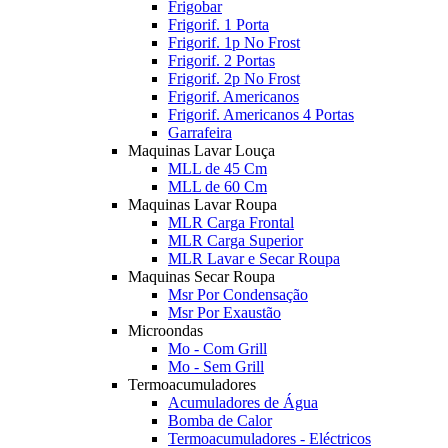
Frigobar
Frigorif. 1 Porta
Frigorif. 1p No Frost
Frigorif. 2 Portas
Frigorif. 2p No Frost
Frigorif. Americanos
Frigorif. Americanos 4 Portas
Garrafeira
Maquinas Lavar Louça
MLL de 45 Cm
MLL de 60 Cm
Maquinas Lavar Roupa
MLR Carga Frontal
MLR Carga Superior
MLR Lavar e Secar Roupa
Maquinas Secar Roupa
Msr Por Condensação
Msr Por Exaustão
Microondas
Mo - Com Grill
Mo - Sem Grill
Termoacumuladores
Acumuladores de Água
Bomba de Calor
Termoacumuladores - Eléctricos