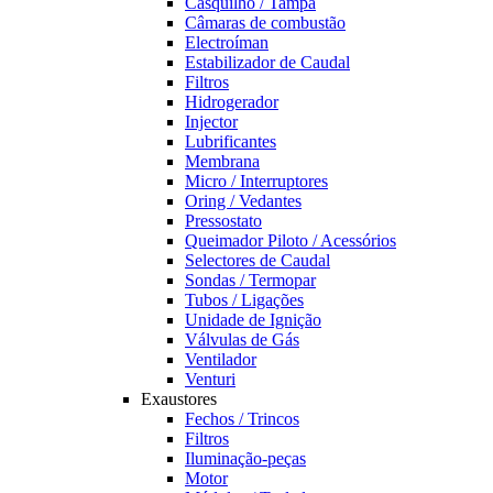
Casquilho / Tampa
Câmaras de combustão
Electroíman
Estabilizador de Caudal
Filtros
Hidrogerador
Injector
Lubrificantes
Membrana
Micro / Interruptores
Oring / Vedantes
Pressostato
Queimador Piloto / Acessórios
Selectores de Caudal
Sondas / Termopar
Tubos / Ligações
Unidade de Ignição
Válvulas de Gás
Ventilador
Venturi
Exaustores
Fechos / Trincos
Filtros
Iluminação-peças
Motor