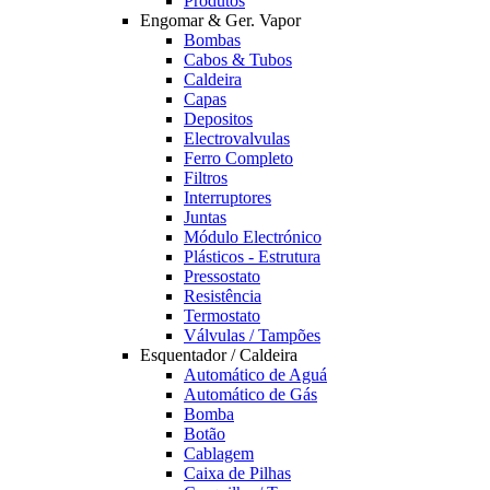
Produtos
Engomar & Ger. Vapor
Bombas
Cabos & Tubos
Caldeira
Capas
Depositos
Electrovalvulas
Ferro Completo
Filtros
Interruptores
Juntas
Módulo Electrónico
Plásticos - Estrutura
Pressostato
Resistência
Termostato
Válvulas / Tampões
Esquentador / Caldeira
Automático de Aguá
Automático de Gás
Bomba
Botão
Cablagem
Caixa de Pilhas