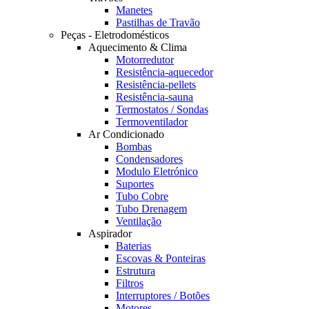
Manetes
Pastilhas de Travão
Peças - Eletrodomésticos
Aquecimento & Clima
Motorredutor
Resistência-aquecedor
Resistência-pellets
Resistência-sauna
Termostatos / Sondas
Termoventilador
Ar Condicionado
Bombas
Condensadores
Modulo Eletrónico
Suportes
Tubo Cobre
Tubo Drenagem
Ventilação
Aspirador
Baterias
Escovas & Ponteiras
Estrutura
Filtros
Interruptores / Botões
Motores