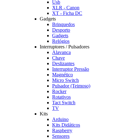
Usb
XLR - Canon
XT - Ficha DC
Gadgets
Brinquedos
Desporto
Gadgets
Relógios
Interruptores / Pulsadores
Alavanca
Chave
Deslizantes
Interruptor Pressão
Magnético
Micro Switch
Pulsador (Teimoso)
Rocker
Rotativos
Tact Switch
TV
Kits
Arduino
Kits Didáticos
Raspberry
Sensores