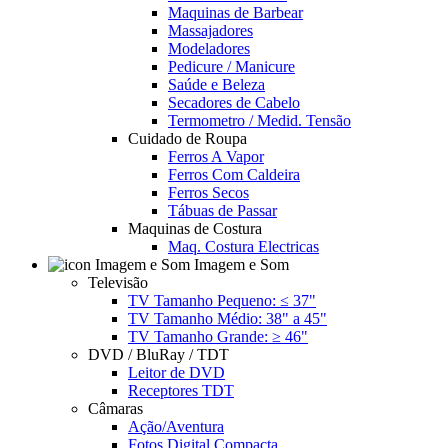
Maquinas de Barbear
Massajadores
Modeladores
Pedicure / Manicure
Saúde e Beleza
Secadores de Cabelo
Termometro / Medid. Tensão
Cuidado de Roupa
Ferros A Vapor
Ferros Com Caldeira
Ferros Secos
Tábuas de Passar
Maquinas de Costura
Maq. Costura Electricas
Imagem e Som
Televisão
TV Tamanho Pequeno: ≤ 37"
TV Tamanho Médio: 38" a 45"
TV Tamanho Grande: ≥ 46"
DVD / BluRay / TDT
Leitor de DVD
Receptores TDT
Câmaras
Ação/Aventura
Fotos Digital Compacta