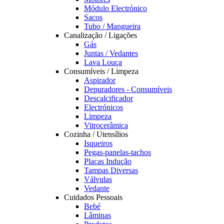
Módulo Electrónico
Sacos
Tubo / Mangueira
Canalização / Ligações
Gás
Juntas / Vedantes
Lava Louça
Consumíveis / Limpeza
Aspirador
Depuradores - Consumíveis
Descalcificador
Electrónicos
Limpeza
Vitrocerâmica
Cozinha / Utensílios
Isqueiros
Pegas-panelas-tachos
Placas Indução
Tampas Diversas
Válvulas
Vedante
Cuidados Pessoais
Bebé
Lâminas