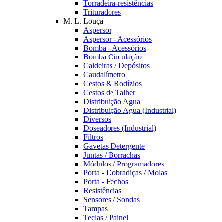
Torradeira-resistências
Trituradores
M. L. Louça
Aspersor
Aspersor - Acessórios
Bomba - Acessórios
Bomba Circulação
Caldeiras / Depósitos
Caudalímetro
Cestos & Rodízios
Cestos de Talher
Distribuição Agua
Distribuição Agua (Industrial)
Diversos
Doseadores (Industrial)
Filtros
Gavetas Detergente
Juntas / Borrachas
Módulos / Programadores
Porta - Dobradiças / Molas
Porta - Fechos
Resistências
Sensores / Sondas
Tampas
Teclas / Painel