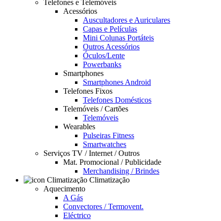
Telefones e Telemóveis
Acessórios
Auscultadores e Auriculares
Capas e Películas
Mini Colunas Portáteis
Outros Acessórios
Óculos/Lente
Powerbanks
Smartphones
Smartphones Android
Telefones Fixos
Telefones Domésticos
Telemóveis / Cartões
Telemóveis
Wearables
Pulseiras Fitness
Smartwatches
Serviços TV / Internet / Outros
Mat. Promocional / Publicidade
Merchandising / Brindes
Climatização
Aquecimento
A Gás
Convectores / Termovent.
Eléctrico