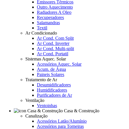
Emissores Térmicos
Outro Aquecimento
Radiadores A Oleo
Recuperadores
Salamandras
Textil
Ar Condicionado
Ar Cond. Com Split
Ar Cond. Inverter
Ar Cond. Multi-split
Ar Cond. Portatil
Sistemas Aquec. Solar
Acessórios Aquec. Solar
Acum. de Água
Paineis Solares
Tratamento de Ar
Desumidificadores
Humidificadores
Purificadores de Ar
Ventilação
Ventoinhas
Casa & Construção
Canalização
Acessórios Latão/Alumínio
Acessórios para Torneiras