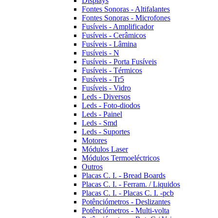
Displays
Fontes Sonoras - Altifalantes
Fontes Sonoras - Microfones
Fusíveis - Amplificador
Fusíveis - Cerâmicos
Fusíveis - Lâmina
Fusíveis - N
Fusíveis - Porta Fusíveis
Fusíveis - Térmicos
Fusíveis - Tr5
Fusíveis - Vidro
Leds - Diversos
Leds - Foto-diodos
Leds - Painel
Leds - Smd
Leds - Suportes
Motores
Módulos Laser
Módulos Termoeléctricos
Outros
Placas C. I. - Bread Boards
Placas C. I. - Ferram. / Liquidos
Placas C. I. - Placas C. I. -pcb
Potênciómetros - Deslizantes
Potênciómetros - Multi-volta