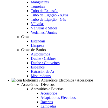
Mangueiras
Torneiras
Tubo de Exaustão
Tubo de Ligação - Agua
Tubo de Ligação - Gás
Válvulas
Válvulas e Sifões
Vedantes / Juntas
Casa
Estendais
Limpeza
Casas de Banho
Autoclismos
Duche / Cabines
Duche / Chuveiros
Espelhos
Extractor de Ar
Misturadoras
Eletrónica / Acessórios
Acessórios - Diversos
Acessórios e Baterias
Acessórios
Adaptadores Eléctricos
Baterias
Lampadas