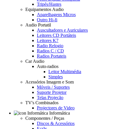
Tripés/Hastes
Equipamentos Audio
Aparelhagens Micros
Outro Hi-fi
Audio Portatil
Auscultadores e Auriculares
Leitores CD Portáteis
Leitores K7
Radio Relogio
Radios C / CD
Radios Portateis
Car Audio
Auto-radios
Leitor Multimédia
Simples
Acessórios Imagem e Som
Móveis / Suportes
Suporte Projetor
Telas Projeção
TV's Combinados
Projectores de Video
Informática
Componentes / Peças
Discos & Acessórios
Ecrãs