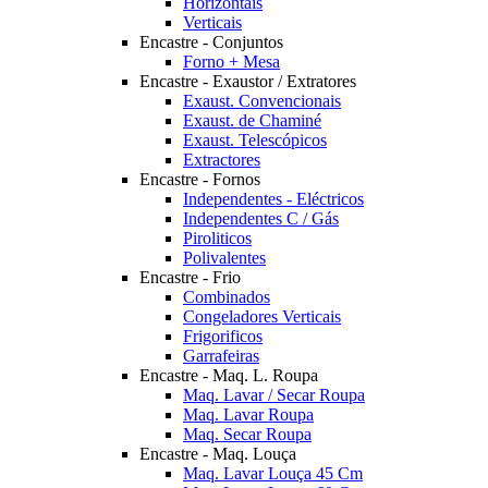
Horizontais
Verticais
Encastre - Conjuntos
Forno + Mesa
Encastre - Exaustor / Extratores
Exaust. Convencionais
Exaust. de Chaminé
Exaust. Telescópicos
Extractores
Encastre - Fornos
Independentes - Eléctricos
Independentes C / Gás
Piroliticos
Polivalentes
Encastre - Frio
Combinados
Congeladores Verticais
Frigorificos
Garrafeiras
Encastre - Maq. L. Roupa
Maq. Lavar / Secar Roupa
Maq. Lavar Roupa
Maq. Secar Roupa
Encastre - Maq. Louça
Maq. Lavar Louça 45 Cm