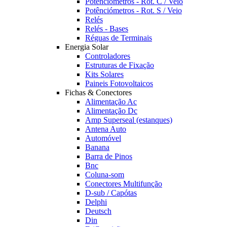
Potênciómetros - Rot. C / Veio
Potênciómetros - Rot. S / Veio
Relés
Relés - Bases
Réguas de Terminais
Energia Solar
Controladores
Estruturas de Fixação
Kits Solares
Paineis Fotovoltaicos
Fichas & Conectores
Alimentação Ac
Alimentação Dc
Amp Superseal (estanques)
Antena Auto
Automóvel
Banana
Barra de Pinos
Bnc
Coluna-som
Conectores Multifunção
D-sub / Capótas
Delphi
Deutsch
Din