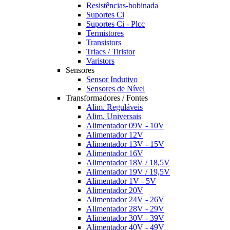
Resistências-bobinada
Suportes Ci
Suportes Ci - Plcc
Termistores
Transistors
Triacs / Tiristor
Varistors
Sensores
Sensor Indutivo
Sensores de Nível
Transformadores / Fontes
Alim. Reguláveis
Alim. Universais
Alimentador 09V - 10V
Alimentador 12V
Alimentador 13V - 15V
Alimentador 16V
Alimentador 18V / 18,5V
Alimentador 19V / 19,5V
Alimentador 1V - 5V
Alimentador 20V
Alimentador 24V - 26V
Alimentador 28V - 29V
Alimentador 30V - 39V
Alimentador 40V - 49V