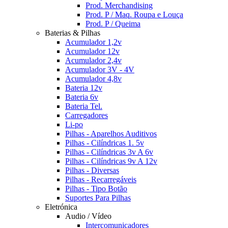
Prod. Merchandising
Prod. P / Maq. Roupa e Louça
Prod. P / Queima
Baterias & Pilhas
Acumulador 1,2v
Acumulador 12v
Acumulador 2,4v
Acumulador 3V - 4V
Acumulador 4,8v
Bateria 12v
Bateria 6v
Bateria Tel.
Carregadores
Li-po
Pilhas - Aparelhos Auditivos
Pilhas - Cilíndricas 1. 5v
Pilhas - Cilíndricas 3v A 6v
Pilhas - Cilíndricas 9v A 12v
Pilhas - Diversas
Pilhas - Recarregáveis
Pilhas - Tipo Botão
Suportes Para Pilhas
Eletrónica
Audio / Vídeo
Intercomunicadores