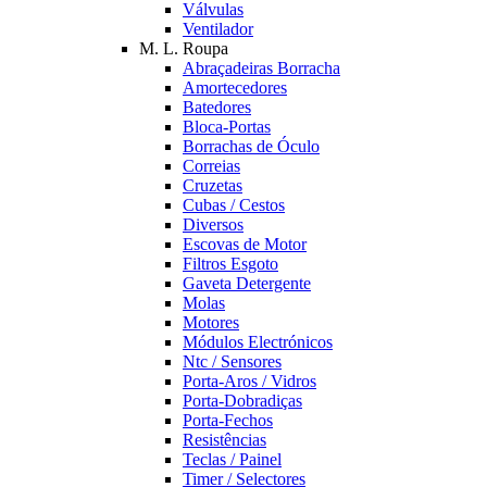
Válvulas
Ventilador
M. L. Roupa
Abraçadeiras Borracha
Amortecedores
Batedores
Bloca-Portas
Borrachas de Óculo
Correias
Cruzetas
Cubas / Cestos
Diversos
Escovas de Motor
Filtros Esgoto
Gaveta Detergente
Molas
Motores
Módulos Electrónicos
Ntc / Sensores
Porta-Aros / Vidros
Porta-Dobradiças
Porta-Fechos
Resistências
Teclas / Painel
Timer / Selectores