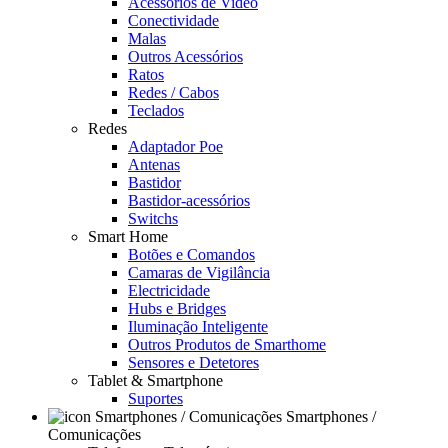
Acessórios de Video
Conectividade
Malas
Outros Acessórios
Ratos
Redes / Cabos
Teclados
Redes
Adaptador Poe
Antenas
Bastidor
Bastidor-acessórios
Switchs
Smart Home
Botões e Comandos
Camaras de Vigilância
Electricidade
Hubs e Bridges
Iluminação Inteligente
Outros Produtos de Smarthome
Sensores e Detetores
Tablet & Smartphone
Suportes
Smartphones /
Comunicações