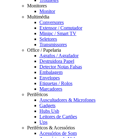
Trotinetes
Monitores
Monitor
Multimédia
Conversores
Extensor / Comutador
Minipc / Smart TV
Seletores
Transmissores
Office / Papelaria
Agrafos / Agrafador
Destruidora Papel
Detector Notas Falsas
Embalagem
Envelopes
Etiquetas / Rolos
Marcadores
Periféricos
Auscultadores & Microfones
Gadgets
Hubs Usb
Leitores de Cartões
Ups
Periféricos & Acessórios
Acessórios de Som