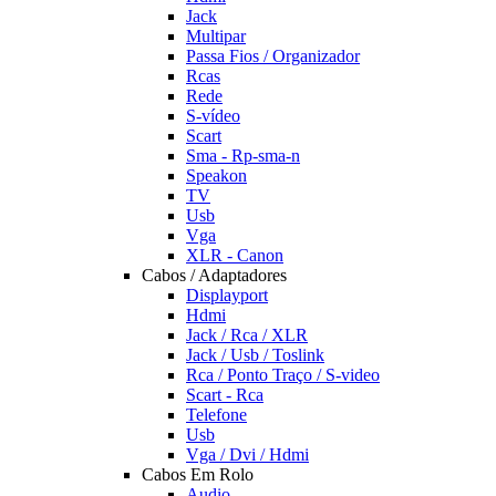
Jack
Multipar
Passa Fios / Organizador
Rcas
Rede
S-vídeo
Scart
Sma - Rp-sma-n
Speakon
TV
Usb
Vga
XLR - Canon
Cabos / Adaptadores
Displayport
Hdmi
Jack / Rca / XLR
Jack / Usb / Toslink
Rca / Ponto Traço / S-video
Scart - Rca
Telefone
Usb
Vga / Dvi / Hdmi
Cabos Em Rolo
Audio