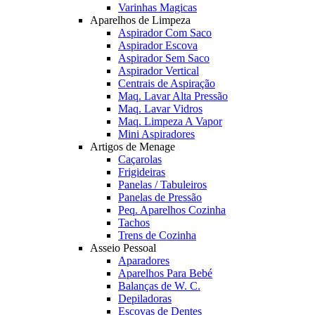
Varinhas Magicas
Aparelhos de Limpeza
Aspirador Com Saco
Aspirador Escova
Aspirador Sem Saco
Aspirador Vertical
Centrais de Aspiração
Maq. Lavar Alta Pressão
Maq. Lavar Vidros
Maq. Limpeza A Vapor
Mini Aspiradores
Artigos de Menage
Caçarolas
Frigideiras
Panelas / Tabuleiros
Panelas de Pressão
Peq. Aparelhos Cozinha
Tachos
Trens de Cozinha
Asseio Pessoal
Aparadores
Aparelhos Para Bebé
Balanças de W. C.
Depiladoras
Escovas de Dentes