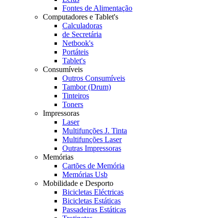
Fontes de Alimentação
Computadores e Tablet's
Calculadoras
de Secretária
Netbook's
Portáteis
Tablet's
Consumíveis
Outros Consumíveis
Tambor (Drum)
Tinteiros
Toners
Impressoras
Laser
Multifunções J. Tinta
Multifunções Laser
Outras Impressoras
Memórias
Cartões de Memória
Memórias Usb
Mobilidade e Desporto
Bicicletas Eléctricas
Bicicletas Estáticas
Passadeiras Estáticas