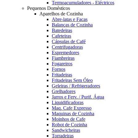
Termoacumuladores - Eléctricos
Pequenos Domésticos
Aparelhos de Cozinha
Abre-latas e Facas
Balanças de Cozinha
Batedeiras
Cafeteiras
Cápsulas de Café
Centrifugadoras
Espremedores
Fiambreiras
Fogareiros
Fornos
Fritadeiras
Fritadeiras Sem Óleo
Geleiras / Refrigeradores
Grelhadores
Jarros e Ferv. / Purif. Água
Liquidificadoras
Maq. Cafe Expresso
Maquinas de Cozinha
Moinhos de Cafe
Robot de Cozinha
Sandwicheiras
Torradeiras