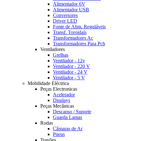
Alimentador 6V
Alimentador USB
Conversores
Driver LED
Fonte de Alim. Reguláveis
Transf. Toroidais
Transformadores Ac
Transformadores Para Pcb
Ventiladores
Grelhas
Ventilador - 12v
Ventilador - 220 V
Ventilador - 24 V
Ventilador - 5 V
Mobilidade Eléctrica
Peças Electronicas
Acelerador
Displays
Peças Mecânicas
Descanso / Suporte
Guarda Lamas
Rodas
Câmaras de Ar
Pneus
Travões