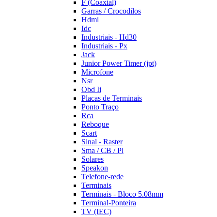
F (Coaxial)
Garras / Crocodilos
Hdmi
Idc
Industriais - Hd30
Industriais - Px
Jack
Junior Power Timer (jpt)
Microfone
Nsr
Obd Ii
Placas de Terminais
Ponto Traço
Rca
Reboque
Scart
Sinal - Raster
Sma / CB / Pl
Solares
Speakon
Telefone-rede
Terminais
Terminais - Bloco 5.08mm
Terminal-Ponteira
TV (IEC)