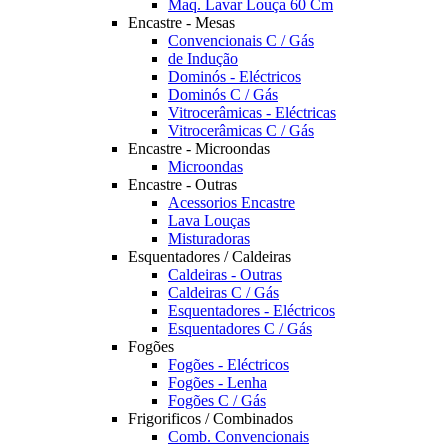
Maq. Lavar Louça 60 Cm
Encastre - Mesas
Convencionais C / Gás
de Indução
Dominós - Eléctricos
Dominós C / Gás
Vitrocerâmicas - Eléctricas
Vitrocerâmicas C / Gás
Encastre - Microondas
Microondas
Encastre - Outras
Acessorios Encastre
Lava Louças
Misturadoras
Esquentadores / Caldeiras
Caldeiras - Outras
Caldeiras C / Gás
Esquentadores - Eléctricos
Esquentadores C / Gás
Fogões
Fogões - Eléctricos
Fogões - Lenha
Fogões C / Gás
Frigorificos / Combinados
Comb. Convencionais