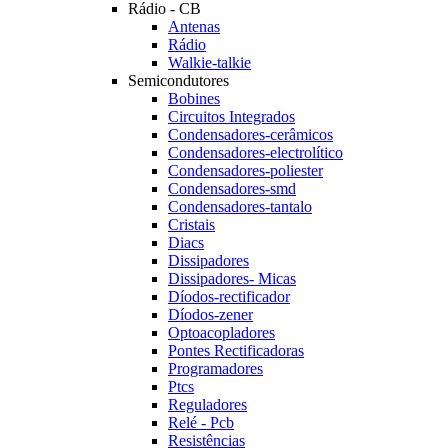
Rádio - CB
Antenas
Rádio
Walkie-talkie
Semicondutores
Bobines
Circuitos Integrados
Condensadores-cerâmicos
Condensadores-electrolítico
Condensadores-poliester
Condensadores-smd
Condensadores-tantalo
Cristais
Diacs
Dissipadores
Dissipadores- Micas
Díodos-rectificador
Díodos-zener
Optoacopladores
Pontes Rectificadoras
Programadores
Ptcs
Reguladores
Relé - Pcb
Resistências