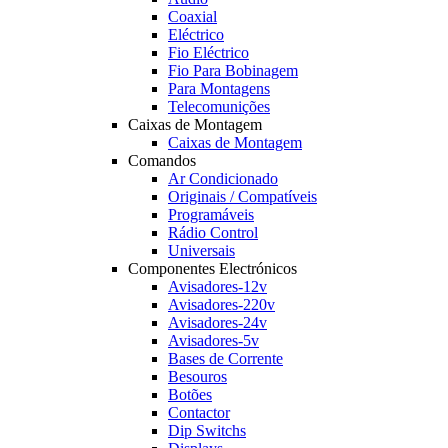
Coaxial
Eléctrico
Fio Eléctrico
Fio Para Bobinagem
Para Montagens
Telecomunições
Caixas de Montagem
Caixas de Montagem
Comandos
Ar Condicionado
Originais / Compatíveis
Programáveis
Rádio Control
Universais
Componentes Electrónicos
Avisadores-12v
Avisadores-220v
Avisadores-24v
Avisadores-5v
Bases de Corrente
Besouros
Botões
Contactor
Dip Switchs