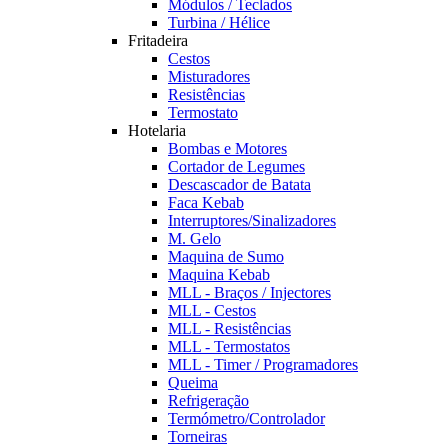
Módulos / Teclados
Turbina / Hélice
Fritadeira
Cestos
Misturadores
Resistências
Termostato
Hotelaria
Bombas e Motores
Cortador de Legumes
Descascador de Batata
Faca Kebab
Interruptores/Sinalizadores
M. Gelo
Maquina de Sumo
Maquina Kebab
MLL - Braços / Injectores
MLL - Cestos
MLL - Resistências
MLL - Termostatos
MLL - Timer / Programadores
Queima
Refrigeração
Termómetro/Controlador
Torneiras