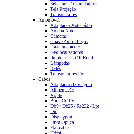
Selectores / Comutadores
Tela Projeção
Transmissores
Automóvel
Adaptador Auto-rádio
Antena Auto
Câmeras
Chave Auto - Peças
Estacionamento
Geolocalizadores
Iluminação - Off Road
Lâmpadas
Relés
Transmissores Fm
Cabos
Adaptador de Viagem
Alimentação
Apple
Bnc / CCTV
Db9 / Db25 / Rs232 / Lpt
Din
Displayport
Fibra Óptica
Flat-cable
Hdmi