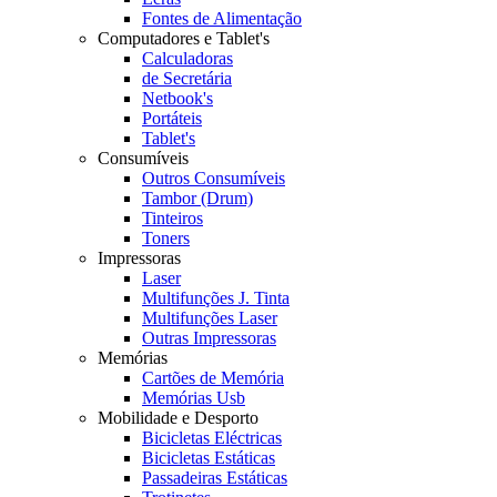
Fontes de Alimentação
Computadores e Tablet's
Calculadoras
de Secretária
Netbook's
Portáteis
Tablet's
Consumíveis
Outros Consumíveis
Tambor (Drum)
Tinteiros
Toners
Impressoras
Laser
Multifunções J. Tinta
Multifunções Laser
Outras Impressoras
Memórias
Cartões de Memória
Memórias Usb
Mobilidade e Desporto
Bicicletas Eléctricas
Bicicletas Estáticas
Passadeiras Estáticas