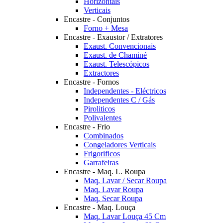
Horizontais
Verticais
Encastre - Conjuntos
Forno + Mesa
Encastre - Exaustor / Extratores
Exaust. Convencionais
Exaust. de Chaminé
Exaust. Telescópicos
Extractores
Encastre - Fornos
Independentes - Eléctricos
Independentes C / Gás
Piroliticos
Polivalentes
Encastre - Frio
Combinados
Congeladores Verticais
Frigorificos
Garrafeiras
Encastre - Maq. L. Roupa
Maq. Lavar / Secar Roupa
Maq. Lavar Roupa
Maq. Secar Roupa
Encastre - Maq. Louça
Maq. Lavar Louça 45 Cm