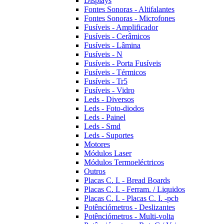
Displays
Fontes Sonoras - Altifalantes
Fontes Sonoras - Microfones
Fusíveis - Amplificador
Fusíveis - Cerâmicos
Fusíveis - Lâmina
Fusíveis - N
Fusíveis - Porta Fusíveis
Fusíveis - Térmicos
Fusíveis - Tr5
Fusíveis - Vidro
Leds - Diversos
Leds - Foto-diodos
Leds - Painel
Leds - Smd
Leds - Suportes
Motores
Módulos Laser
Módulos Termoeléctricos
Outros
Placas C. I. - Bread Boards
Placas C. I. - Ferram. / Liquidos
Placas C. I. - Placas C. I. -pcb
Potênciómetros - Deslizantes
Potênciómetros - Multi-volta