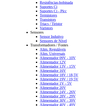
Resistências-bobinada
Suportes Ci
Suportes Ci - Plcc
Termistores
Transistors
Triacs / Tiristor
Varistors
Sensores
Sensor Indutivo
Sensores de Nível
Transformadores / Fontes
Alim. Reguláveis
Alim. Universais
Alimentador 09V - 10V
Alimentador 12V
Alimentador 13V - 15V
Alimentador 16V
Alimentador 18V / 18,5V
Alimentador 19V / 19,5V
Alimentador 1V - 5V
Alimentador 20V
Alimentador 24V - 26V
Alimentador 28V - 29V
Alimentador 30V - 39V
Alimentador 40V - 49V