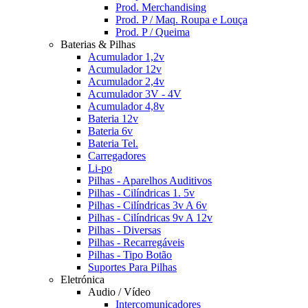
Prod. Merchandising
Prod. P / Maq. Roupa e Louça
Prod. P / Queima
Baterias & Pilhas
Acumulador 1,2v
Acumulador 12v
Acumulador 2,4v
Acumulador 3V - 4V
Acumulador 4,8v
Bateria 12v
Bateria 6v
Bateria Tel.
Carregadores
Li-po
Pilhas - Aparelhos Auditivos
Pilhas - Cilíndricas 1. 5v
Pilhas - Cilíndricas 3v A 6v
Pilhas - Cilíndricas 9v A 12v
Pilhas - Diversas
Pilhas - Recarregáveis
Pilhas - Tipo Botão
Suportes Para Pilhas
Eletrónica
Audio / Vídeo
Intercomunicadores