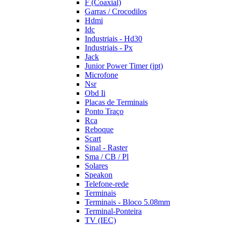
F (Coaxial)
Garras / Crocodilos
Hdmi
Idc
Industriais - Hd30
Industriais - Px
Jack
Junior Power Timer (jpt)
Microfone
Nsr
Obd Ii
Placas de Terminais
Ponto Traço
Rca
Reboque
Scart
Sinal - Raster
Sma / CB / Pl
Solares
Speakon
Telefone-rede
Terminais
Terminais - Bloco 5.08mm
Terminal-Ponteira
TV (IEC)