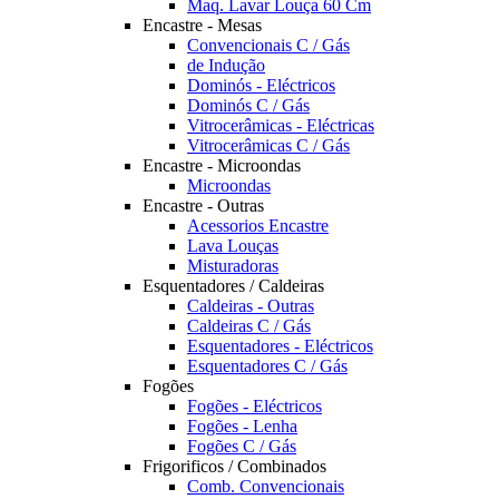
Maq. Lavar Louça 60 Cm
Encastre - Mesas
Convencionais C / Gás
de Indução
Dominós - Eléctricos
Dominós C / Gás
Vitrocerâmicas - Eléctricas
Vitrocerâmicas C / Gás
Encastre - Microondas
Microondas
Encastre - Outras
Acessorios Encastre
Lava Louças
Misturadoras
Esquentadores / Caldeiras
Caldeiras - Outras
Caldeiras C / Gás
Esquentadores - Eléctricos
Esquentadores C / Gás
Fogões
Fogões - Eléctricos
Fogões - Lenha
Fogões C / Gás
Frigorificos / Combinados
Comb. Convencionais