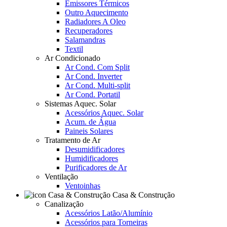
Emissores Térmicos
Outro Aquecimento
Radiadores A Oleo
Recuperadores
Salamandras
Textil
Ar Condicionado
Ar Cond. Com Split
Ar Cond. Inverter
Ar Cond. Multi-split
Ar Cond. Portatil
Sistemas Aquec. Solar
Acessórios Aquec. Solar
Acum. de Água
Paineis Solares
Tratamento de Ar
Desumidificadores
Humidificadores
Purificadores de Ar
Ventilação
Ventoinhas
Casa & Construção
Canalização
Acessórios Latão/Alumínio
Acessórios para Torneiras