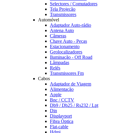
Selectores / Comutadores
Tela Projeção
Transmissores
Automóvel
Adaptador Auto-rádio
Antena Auto
Câmeras
Chave Auto - Peças
Estacionamento
Geolocalizadores
Iluminação - Off Road
Lâmpadas
Relés
Transmissores Fm
Cabos
Adaptador de Viagem
Alimentação
Apple
Bnc / CCTV
Db9 / Db25 / Rs232 / Lpt
Din
Displayport
Fibra Óptica
Flat-cable
Hdmi