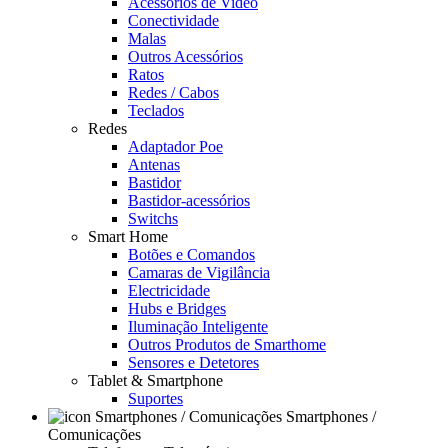
Acessórios de Video
Conectividade
Malas
Outros Acessórios
Ratos
Redes / Cabos
Teclados
Redes
Adaptador Poe
Antenas
Bastidor
Bastidor-acessórios
Switchs
Smart Home
Botões e Comandos
Camaras de Vigilância
Electricidade
Hubs e Bridges
Iluminação Inteligente
Outros Produtos de Smarthome
Sensores e Detetores
Tablet & Smartphone
Suportes
Smartphones /
Comunicações