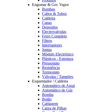
Produtos
Engomar & Ger. Vapor
Bombas
Cabos & Tubos
Caldeira
Capas
Depositos
Electrovalvulas
Ferro Completo
Filtros
Interruptores
Juntas
Módulo Electrónico
Plásticos - Estrutura
Pressostato
Resistência
Termostato
Válvulas / Tampões
Esquentador / Caldeira
Automático de Aguá
Automático de Gás
Bomba
Botão
Cablagem
Caixa de Pilhas