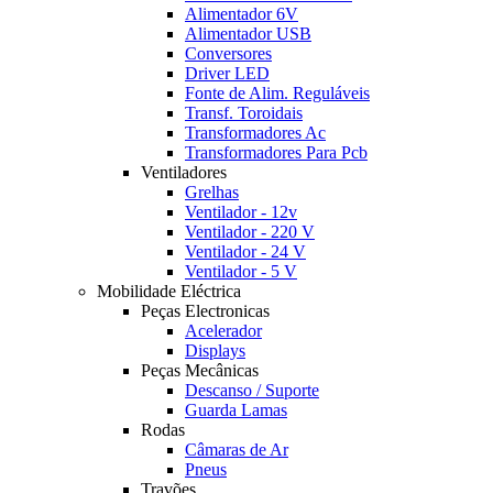
Alimentador 6V
Alimentador USB
Conversores
Driver LED
Fonte de Alim. Reguláveis
Transf. Toroidais
Transformadores Ac
Transformadores Para Pcb
Ventiladores
Grelhas
Ventilador - 12v
Ventilador - 220 V
Ventilador - 24 V
Ventilador - 5 V
Mobilidade Eléctrica
Peças Electronicas
Acelerador
Displays
Peças Mecânicas
Descanso / Suporte
Guarda Lamas
Rodas
Câmaras de Ar
Pneus
Travões