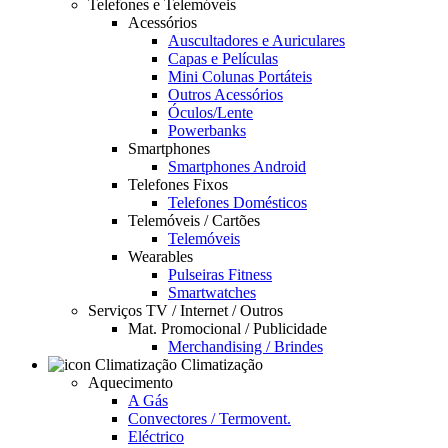
Telefones e Telemóveis
Acessórios
Auscultadores e Auriculares
Capas e Películas
Mini Colunas Portáteis
Outros Acessórios
Óculos/Lente
Powerbanks
Smartphones
Smartphones Android
Telefones Fixos
Telefones Domésticos
Telemóveis / Cartões
Telemóveis
Wearables
Pulseiras Fitness
Smartwatches
Serviços TV / Internet / Outros
Mat. Promocional / Publicidade
Merchandising / Brindes
Climatização
Aquecimento
A Gás
Convectores / Termovent.
Eléctrico