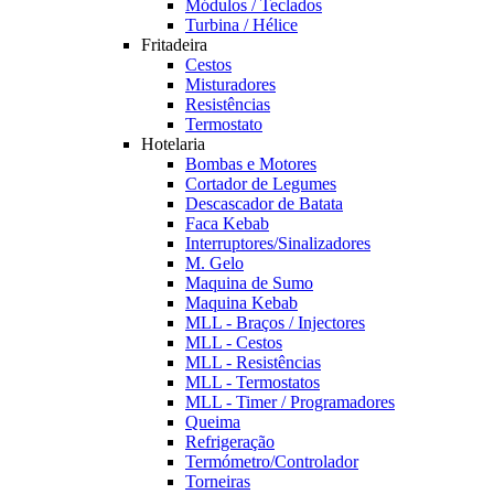
Módulos / Teclados
Turbina / Hélice
Fritadeira
Cestos
Misturadores
Resistências
Termostato
Hotelaria
Bombas e Motores
Cortador de Legumes
Descascador de Batata
Faca Kebab
Interruptores/Sinalizadores
M. Gelo
Maquina de Sumo
Maquina Kebab
MLL - Braços / Injectores
MLL - Cestos
MLL - Resistências
MLL - Termostatos
MLL - Timer / Programadores
Queima
Refrigeração
Termómetro/Controlador
Torneiras