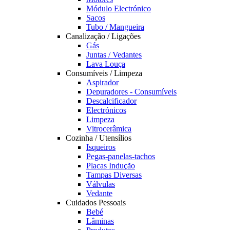
Módulo Electrónico
Sacos
Tubo / Mangueira
Canalização / Ligações
Gás
Juntas / Vedantes
Lava Louça
Consumíveis / Limpeza
Aspirador
Depuradores - Consumíveis
Descalcificador
Electrónicos
Limpeza
Vitrocerâmica
Cozinha / Utensílios
Isqueiros
Pegas-panelas-tachos
Placas Indução
Tampas Diversas
Válvulas
Vedante
Cuidados Pessoais
Bebé
Lâminas