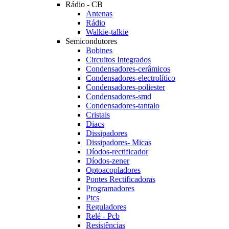
Rádio - CB
Antenas
Rádio
Walkie-talkie
Semicondutores
Bobines
Circuitos Integrados
Condensadores-cerâmicos
Condensadores-electrolítico
Condensadores-poliester
Condensadores-smd
Condensadores-tantalo
Cristais
Diacs
Dissipadores
Dissipadores- Micas
Díodos-rectificador
Díodos-zener
Optoacopladores
Pontes Rectificadoras
Programadores
Ptcs
Reguladores
Relé - Pcb
Resistências