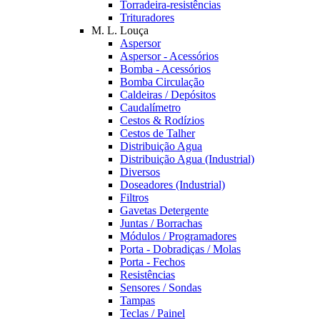
Torradeira-resistências
Trituradores
M. L. Louça
Aspersor
Aspersor - Acessórios
Bomba - Acessórios
Bomba Circulação
Caldeiras / Depósitos
Caudalímetro
Cestos & Rodízios
Cestos de Talher
Distribuição Agua
Distribuição Agua (Industrial)
Diversos
Doseadores (Industrial)
Filtros
Gavetas Detergente
Juntas / Borrachas
Módulos / Programadores
Porta - Dobradiças / Molas
Porta - Fechos
Resistências
Sensores / Sondas
Tampas
Teclas / Painel