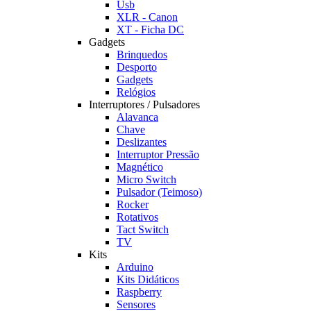
Usb
XLR - Canon
XT - Ficha DC
Gadgets
Brinquedos
Desporto
Gadgets
Relógios
Interruptores / Pulsadores
Alavanca
Chave
Deslizantes
Interruptor Pressão
Magnético
Micro Switch
Pulsador (Teimoso)
Rocker
Rotativos
Tact Switch
TV
Kits
Arduino
Kits Didáticos
Raspberry
Sensores