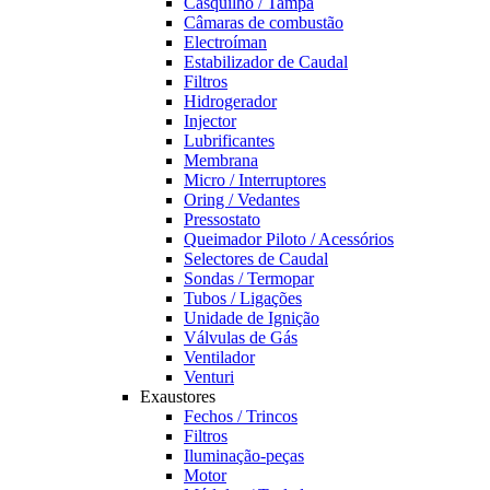
Casquilho / Tampa
Câmaras de combustão
Electroíman
Estabilizador de Caudal
Filtros
Hidrogerador
Injector
Lubrificantes
Membrana
Micro / Interruptores
Oring / Vedantes
Pressostato
Queimador Piloto / Acessórios
Selectores de Caudal
Sondas / Termopar
Tubos / Ligações
Unidade de Ignição
Válvulas de Gás
Ventilador
Venturi
Exaustores
Fechos / Trincos
Filtros
Iluminação-peças
Motor