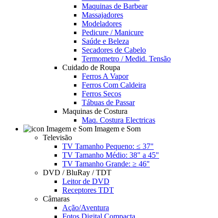
Maquinas de Barbear
Massajadores
Modeladores
Pedicure / Manicure
Saúde e Beleza
Secadores de Cabelo
Termometro / Medid. Tensão
Cuidado de Roupa
Ferros A Vapor
Ferros Com Caldeira
Ferros Secos
Tábuas de Passar
Maquinas de Costura
Maq. Costura Electricas
Imagem e Som
Televisão
TV Tamanho Pequeno: ≤ 37"
TV Tamanho Médio: 38" a 45"
TV Tamanho Grande: ≥ 46"
DVD / BluRay / TDT
Leitor de DVD
Receptores TDT
Câmaras
Ação/Aventura
Fotos Digital Compacta