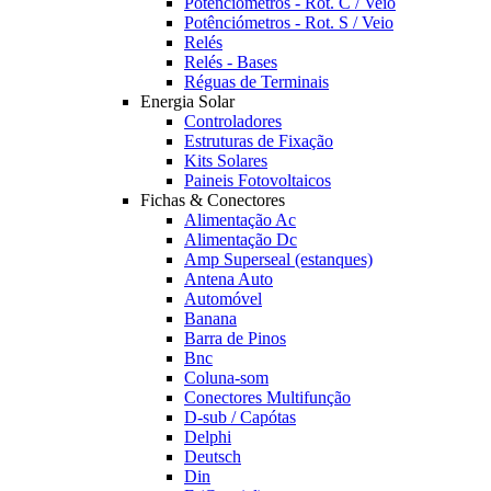
Potênciómetros - Rot. C / Veio
Potênciómetros - Rot. S / Veio
Relés
Relés - Bases
Réguas de Terminais
Energia Solar
Controladores
Estruturas de Fixação
Kits Solares
Paineis Fotovoltaicos
Fichas & Conectores
Alimentação Ac
Alimentação Dc
Amp Superseal (estanques)
Antena Auto
Automóvel
Banana
Barra de Pinos
Bnc
Coluna-som
Conectores Multifunção
D-sub / Capótas
Delphi
Deutsch
Din