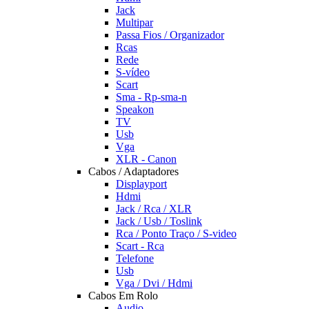
Jack
Multipar
Passa Fios / Organizador
Rcas
Rede
S-vídeo
Scart
Sma - Rp-sma-n
Speakon
TV
Usb
Vga
XLR - Canon
Cabos / Adaptadores
Displayport
Hdmi
Jack / Rca / XLR
Jack / Usb / Toslink
Rca / Ponto Traço / S-video
Scart - Rca
Telefone
Usb
Vga / Dvi / Hdmi
Cabos Em Rolo
Audio