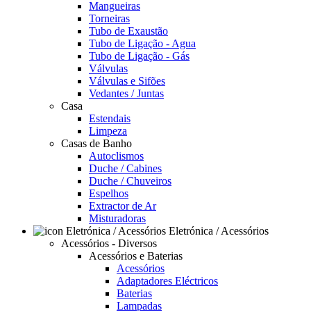
Mangueiras
Torneiras
Tubo de Exaustão
Tubo de Ligação - Agua
Tubo de Ligação - Gás
Válvulas
Válvulas e Sifões
Vedantes / Juntas
Casa
Estendais
Limpeza
Casas de Banho
Autoclismos
Duche / Cabines
Duche / Chuveiros
Espelhos
Extractor de Ar
Misturadoras
Eletrónica / Acessórios
Acessórios - Diversos
Acessórios e Baterias
Acessórios
Adaptadores Eléctricos
Baterias
Lampadas