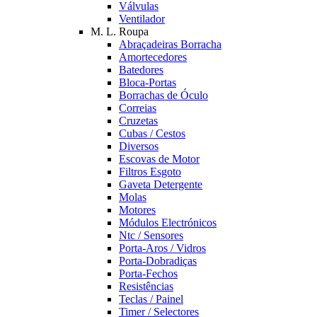
Válvulas
Ventilador
M. L. Roupa
Abraçadeiras Borracha
Amortecedores
Batedores
Bloca-Portas
Borrachas de Óculo
Correias
Cruzetas
Cubas / Cestos
Diversos
Escovas de Motor
Filtros Esgoto
Gaveta Detergente
Molas
Motores
Módulos Electrónicos
Ntc / Sensores
Porta-Aros / Vidros
Porta-Dobradiças
Porta-Fechos
Resistências
Teclas / Painel
Timer / Selectores