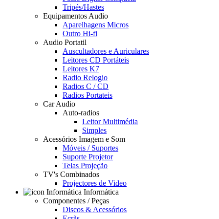
Tripés/Hastes
Equipamentos Audio
Aparelhagens Micros
Outro Hi-fi
Audio Portatil
Auscultadores e Auriculares
Leitores CD Portáteis
Leitores K7
Radio Relogio
Radios C / CD
Radios Portateis
Car Audio
Auto-radios
Leitor Multimédia
Simples
Acessórios Imagem e Som
Móveis / Suportes
Suporte Projetor
Telas Projeção
TV's Combinados
Projectores de Video
Informática
Componentes / Peças
Discos & Acessórios
Ecrãs