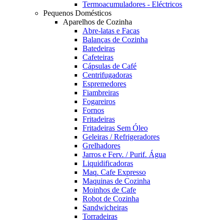
Termoacumuladores - Eléctricos
Pequenos Domésticos
Aparelhos de Cozinha
Abre-latas e Facas
Balanças de Cozinha
Batedeiras
Cafeteiras
Cápsulas de Café
Centrifugadoras
Espremedores
Fiambreiras
Fogareiros
Fornos
Fritadeiras
Fritadeiras Sem Óleo
Geleiras / Refrigeradores
Grelhadores
Jarros e Ferv. / Purif. Água
Liquidificadoras
Maq. Cafe Expresso
Maquinas de Cozinha
Moinhos de Cafe
Robot de Cozinha
Sandwicheiras
Torradeiras