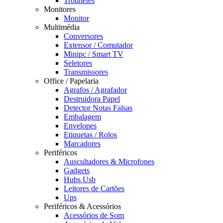
Trotinetes
Monitores
Monitor
Multimédia
Conversores
Extensor / Comutador
Minipc / Smart TV
Seletores
Transmissores
Office / Papelaria
Agrafos / Agrafador
Destruidora Papel
Detector Notas Falsas
Embalagem
Envelopes
Etiquetas / Rolos
Marcadores
Periféricos
Auscultadores & Microfones
Gadgets
Hubs Usb
Leitores de Cartões
Ups
Periféricos & Acessórios
Acessórios de Som