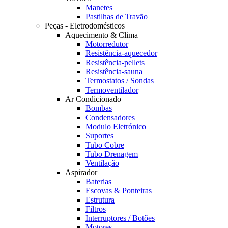
Manetes
Pastilhas de Travão
Peças - Eletrodomésticos
Aquecimento & Clima
Motorredutor
Resistência-aquecedor
Resistência-pellets
Resistência-sauna
Termostatos / Sondas
Termoventilador
Ar Condicionado
Bombas
Condensadores
Modulo Eletrónico
Suportes
Tubo Cobre
Tubo Drenagem
Ventilação
Aspirador
Baterias
Escovas & Ponteiras
Estrutura
Filtros
Interruptores / Botões
Motores