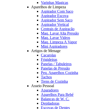
Varinhas Magicas
Aparelhos de Limpeza
Aspirador Com Saco
Aspirador Escova
Aspirador Sem Saco
Aspirador Vertical
Centrais de Aspiração
Maq. Lavar Alta Pressão
Maq. Lavar Vidros
Maq. Limpeza A Vapor
Mini Aspiradores
Artigos de Menage
Caçarolas
Frigideiras
Panelas / Tabuleiros
Panelas de Pressão
Peq. Aparelhos Cozinha
Tachos
Trens de Cozinha
Asseio Pessoal
Aparadores
Aparelhos Para Bebé
Balanças de W. C.
Depiladoras
Escovas de Dentes