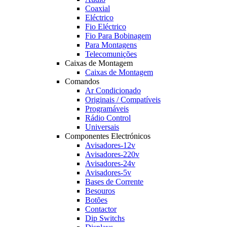
Coaxial
Eléctrico
Fio Eléctrico
Fio Para Bobinagem
Para Montagens
Telecomunições
Caixas de Montagem
Caixas de Montagem
Comandos
Ar Condicionado
Originais / Compatíveis
Programáveis
Rádio Control
Universais
Componentes Electrónicos
Avisadores-12v
Avisadores-220v
Avisadores-24v
Avisadores-5v
Bases de Corrente
Besouros
Botões
Contactor
Dip Switchs