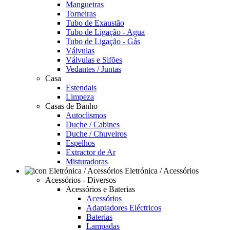
Mangueiras
Torneiras
Tubo de Exaustão
Tubo de Ligação - Agua
Tubo de Ligação - Gás
Válvulas
Válvulas e Sifões
Vedantes / Juntas
Casa
Estendais
Limpeza
Casas de Banho
Autoclismos
Duche / Cabines
Duche / Chuveiros
Espelhos
Extractor de Ar
Misturadoras
Eletrónica / Acessórios
Acessórios - Diversos
Acessórios e Baterias
Acessórios
Adaptadores Eléctricos
Baterias
Lampadas