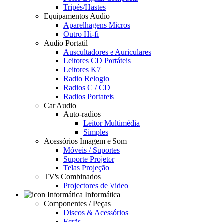
Tripés/Hastes
Equipamentos Audio
Aparelhagens Micros
Outro Hi-fi
Audio Portatil
Auscultadores e Auriculares
Leitores CD Portáteis
Leitores K7
Radio Relogio
Radios C / CD
Radios Portateis
Car Audio
Auto-radios
Leitor Multimédia
Simples
Acessórios Imagem e Som
Móveis / Suportes
Suporte Projetor
Telas Projeção
TV's Combinados
Projectores de Video
Informática
Componentes / Peças
Discos & Acessórios
Ecrãs