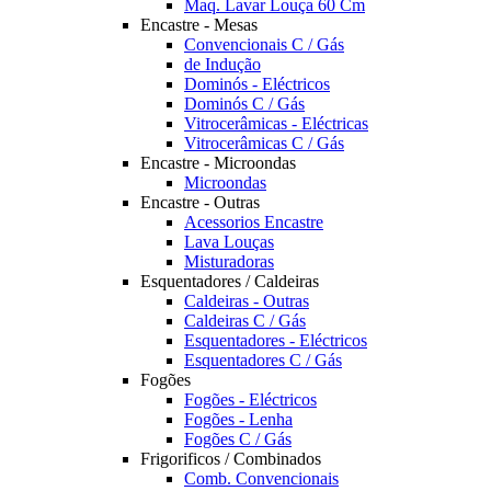
Maq. Lavar Louça 60 Cm
Encastre - Mesas
Convencionais C / Gás
de Indução
Dominós - Eléctricos
Dominós C / Gás
Vitrocerâmicas - Eléctricas
Vitrocerâmicas C / Gás
Encastre - Microondas
Microondas
Encastre - Outras
Acessorios Encastre
Lava Louças
Misturadoras
Esquentadores / Caldeiras
Caldeiras - Outras
Caldeiras C / Gás
Esquentadores - Eléctricos
Esquentadores C / Gás
Fogões
Fogões - Eléctricos
Fogões - Lenha
Fogões C / Gás
Frigorificos / Combinados
Comb. Convencionais