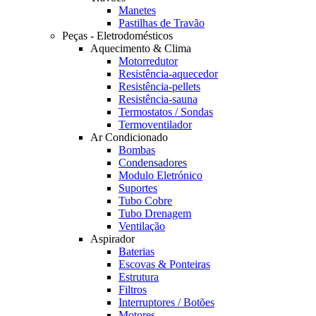
Manetes
Pastilhas de Travão
Peças - Eletrodomésticos
Aquecimento & Clima
Motorredutor
Resistência-aquecedor
Resistência-pellets
Resistência-sauna
Termostatos / Sondas
Termoventilador
Ar Condicionado
Bombas
Condensadores
Modulo Eletrónico
Suportes
Tubo Cobre
Tubo Drenagem
Ventilação
Aspirador
Baterias
Escovas & Ponteiras
Estrutura
Filtros
Interruptores / Botões
Motores