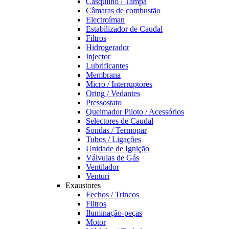
Casquilho / Tampa
Câmaras de combustão
Electroíman
Estabilizador de Caudal
Filtros
Hidrogerador
Injector
Lubrificantes
Membrana
Micro / Interruptores
Oring / Vedantes
Pressostato
Queimador Piloto / Acessórios
Selectores de Caudal
Sondas / Termopar
Tubos / Ligações
Unidade de Ignição
Válvulas de Gás
Ventilador
Venturi
Exaustores
Fechos / Trincos
Filtros
Iluminação-peças
Motor