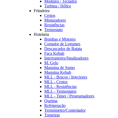
Módulos / Teclados
Turbina / Hélice
Fritadeira
Cestos
Misturadores
Resistências
Termostato
Hotelaria
Bombas e Motores
Cortador de Legumes
Descascador de Batata
Faca Kebab
Interruptores/Sinalizadores
M. Gelo
Maquina de Sumo
Maquina Kebab
MLL - Braços / Injectores
MLL - Cestos
MLL - Resistências
MLL - Termostatos
MLL - Timer / Programadores
Queima
Refrigeração
Termómetro/Controlador
Torneiras