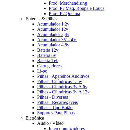
Prod. Merchandising
Prod. P / Maq. Roupa e Louça
Prod. P / Queima
Baterias & Pilhas
Acumulador 1,2v
Acumulador 12v
Acumulador 2,4v
Acumulador 3V - 4V
Acumulador 4,8v
Bateria 12v
Bateria 6v
Bateria Tel.
Carregadores
Li-po
Pilhas - Aparelhos Auditivos
Pilhas - Cilíndricas 1. 5v
Pilhas - Cilíndricas 3v A 6v
Pilhas - Cilíndricas 9v A 12v
Pilhas - Diversas
Pilhas - Recarregáveis
Pilhas - Tipo Botão
Suportes Para Pilhas
Eletrónica
Audio / Vídeo
Intercomunicadores