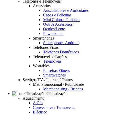
Telefones e Telemóveis
Acessórios
Auscultadores e Auriculares
Capas e Películas
Mini Colunas Portáteis
Outros Acessórios
Óculos/Lente
Powerbanks
Smartphones
Smartphones Android
Telefones Fixos
Telefones Domésticos
Telemóveis / Cartões
Telemóveis
Wearables
Pulseiras Fitness
Smartwatches
Serviços TV / Internet / Outros
Mat. Promocional / Publicidade
Merchandising / Brindes
Climatização
Aquecimento
A Gás
Convectores / Termovent.
Eléctrico