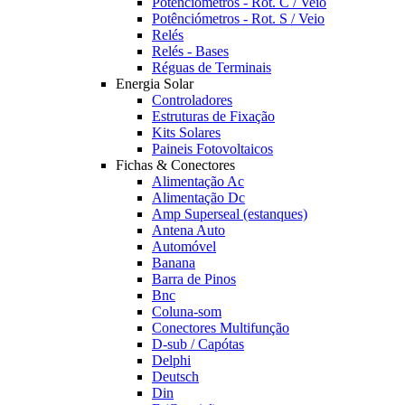
Potênciómetros - Rot. C / Veio
Potênciómetros - Rot. S / Veio
Relés
Relés - Bases
Réguas de Terminais
Energia Solar
Controladores
Estruturas de Fixação
Kits Solares
Paineis Fotovoltaicos
Fichas & Conectores
Alimentação Ac
Alimentação Dc
Amp Superseal (estanques)
Antena Auto
Automóvel
Banana
Barra de Pinos
Bnc
Coluna-som
Conectores Multifunção
D-sub / Capótas
Delphi
Deutsch
Din