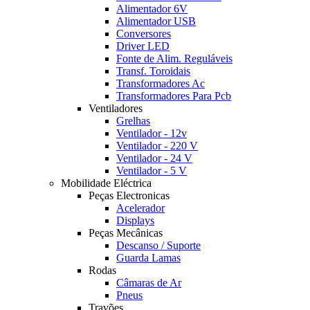
Alimentador 6V
Alimentador USB
Conversores
Driver LED
Fonte de Alim. Reguláveis
Transf. Toroidais
Transformadores Ac
Transformadores Para Pcb
Ventiladores
Grelhas
Ventilador - 12v
Ventilador - 220 V
Ventilador - 24 V
Ventilador - 5 V
Mobilidade Eléctrica
Peças Electronicas
Acelerador
Displays
Peças Mecânicas
Descanso / Suporte
Guarda Lamas
Rodas
Câmaras de Ar
Pneus
Travões