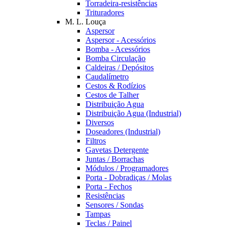
Torradeira-resistências
Trituradores
M. L. Louça
Aspersor
Aspersor - Acessórios
Bomba - Acessórios
Bomba Circulação
Caldeiras / Depósitos
Caudalímetro
Cestos & Rodízios
Cestos de Talher
Distribuição Agua
Distribuição Agua (Industrial)
Diversos
Doseadores (Industrial)
Filtros
Gavetas Detergente
Juntas / Borrachas
Módulos / Programadores
Porta - Dobradiças / Molas
Porta - Fechos
Resistências
Sensores / Sondas
Tampas
Teclas / Painel