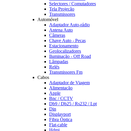
Selectores / Comutadores
Tela Projeção
Transmissores
Automóvel
Adaptador Auto-rádio
Antena Auto
Câmeras
Chave Auto - Peças
Estacionamento
Geolocalizadores
Iluminação - Off Road
Lâmpadas
Relés
Transmissores Fm
Cabos
Adaptador de Viagem
Alimentação
Apple
Bnc / CCTV
Db9 / Db25 / Rs232 / Lpt
Din
Displayport
Fibra Óptica
Flat-cable
Hdmi