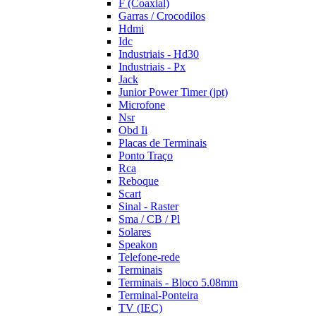
F (Coaxial)
Garras / Crocodilos
Hdmi
Idc
Industriais - Hd30
Industriais - Px
Jack
Junior Power Timer (jpt)
Microfone
Nsr
Obd Ii
Placas de Terminais
Ponto Traço
Rca
Reboque
Scart
Sinal - Raster
Sma / CB / Pl
Solares
Speakon
Telefone-rede
Terminais
Terminais - Bloco 5.08mm
Terminal-Ponteira
TV (IEC)