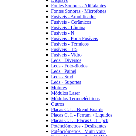
Displays
Fontes Sonoras - Altifalantes
Fontes Sonoras - Microfones
Fusíveis - Amplificador
Fusíveis - Cerâmicos
Fusíveis - Lâmina
Fusíveis - N
Fusíveis - Porta Fusíveis
Fusíveis - Térmicos
Fusíveis - Tr5
Fusíveis - Vidro
Leds - Diversos
Leds - Foto-diodos
Leds - Painel
Leds - Smd
Leds - Suportes
Motores
Módulos Laser
Módulos Termoeléctricos
Outros
Placas C. I. - Bread Boards
Placas C. I. - Ferram. / Liquidos
Placas C. I. - Placas C. I. -pcb
Potênciómetros - Deslizantes
Potênciómetros - Multi-volta