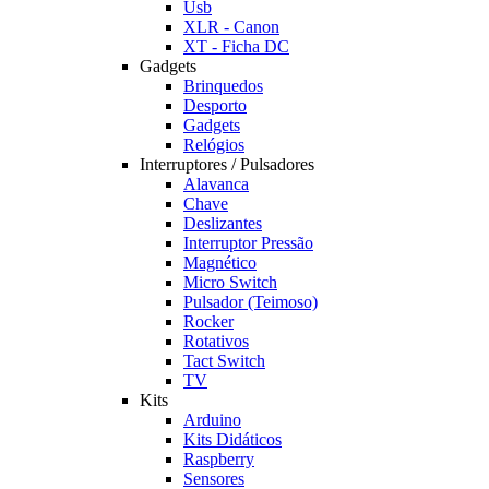
Usb
XLR - Canon
XT - Ficha DC
Gadgets
Brinquedos
Desporto
Gadgets
Relógios
Interruptores / Pulsadores
Alavanca
Chave
Deslizantes
Interruptor Pressão
Magnético
Micro Switch
Pulsador (Teimoso)
Rocker
Rotativos
Tact Switch
TV
Kits
Arduino
Kits Didáticos
Raspberry
Sensores