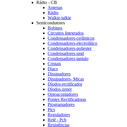
Rádio - CB
Antenas
Rádio
Walkie-talkie
Semicondutores
Bobines
Circuitos Integrados
Condensadores-cerâmicos
Condensadores-electrolítico
Condensadores-poliester
Condensadores-smd
Condensadores-tantalo
Cristais
Diacs
Dissipadores
Dissipadores- Micas
Díodos-rectificador
Díodos-zener
Optoacopladores
Pontes Rectificadoras
Programadores
Ptcs
Reguladores
Relé - Pcb
Resistências