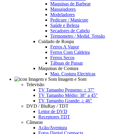
Maquinas de Barbear
Massajadores
Modeladores
Pedicure / Manicure
Saúde e Beleza
Secadores de Cabelo
Termometro / Medid. Tensão
Cuidado de Roupa
Ferros A Vapor
Ferros Com Caldeira
Ferros Secos
Tábuas de Passar
Maquinas de Costura
Maq. Costura Electricas
Imagem e Som
Televisão
TV Tamanho Pequeno: ≤ 37"
TV Tamanho Médio: 38" a 45"
TV Tamanho Grande: ≥ 46"
DVD / BluRay / TDT
Leitor de DVD
Receptores TDT
Câmaras
Ação/Aventura
Fotos Digital Compacta