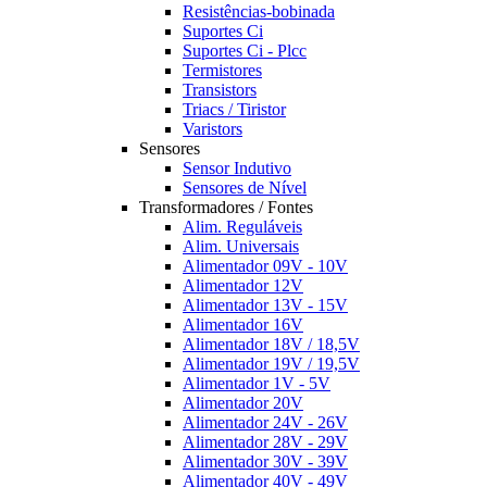
Resistências-bobinada
Suportes Ci
Suportes Ci - Plcc
Termistores
Transistors
Triacs / Tiristor
Varistors
Sensores
Sensor Indutivo
Sensores de Nível
Transformadores / Fontes
Alim. Reguláveis
Alim. Universais
Alimentador 09V - 10V
Alimentador 12V
Alimentador 13V - 15V
Alimentador 16V
Alimentador 18V / 18,5V
Alimentador 19V / 19,5V
Alimentador 1V - 5V
Alimentador 20V
Alimentador 24V - 26V
Alimentador 28V - 29V
Alimentador 30V - 39V
Alimentador 40V - 49V