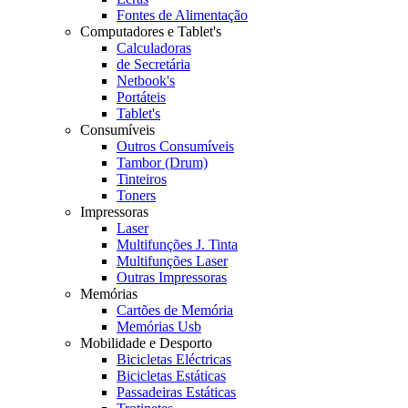
Fontes de Alimentação
Computadores e Tablet's
Calculadoras
de Secretária
Netbook's
Portáteis
Tablet's
Consumíveis
Outros Consumíveis
Tambor (Drum)
Tinteiros
Toners
Impressoras
Laser
Multifunções J. Tinta
Multifunções Laser
Outras Impressoras
Memórias
Cartões de Memória
Memórias Usb
Mobilidade e Desporto
Bicicletas Eléctricas
Bicicletas Estáticas
Passadeiras Estáticas