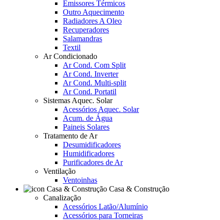
Emissores Térmicos
Outro Aquecimento
Radiadores A Oleo
Recuperadores
Salamandras
Textil
Ar Condicionado
Ar Cond. Com Split
Ar Cond. Inverter
Ar Cond. Multi-split
Ar Cond. Portatil
Sistemas Aquec. Solar
Acessórios Aquec. Solar
Acum. de Água
Paineis Solares
Tratamento de Ar
Desumidificadores
Humidificadores
Purificadores de Ar
Ventilação
Ventoinhas
Casa & Construção
Canalização
Acessórios Latão/Alumínio
Acessórios para Torneiras