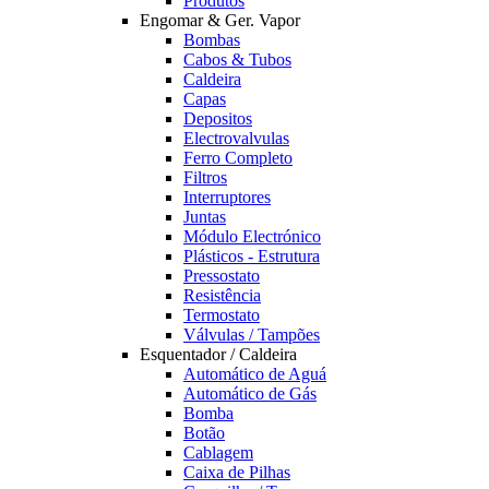
Produtos
Engomar & Ger. Vapor
Bombas
Cabos & Tubos
Caldeira
Capas
Depositos
Electrovalvulas
Ferro Completo
Filtros
Interruptores
Juntas
Módulo Electrónico
Plásticos - Estrutura
Pressostato
Resistência
Termostato
Válvulas / Tampões
Esquentador / Caldeira
Automático de Aguá
Automático de Gás
Bomba
Botão
Cablagem
Caixa de Pilhas