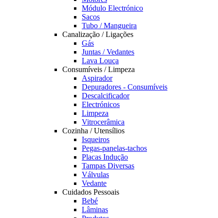
Módulo Electrónico
Sacos
Tubo / Mangueira
Canalização / Ligações
Gás
Juntas / Vedantes
Lava Louça
Consumíveis / Limpeza
Aspirador
Depuradores - Consumíveis
Descalcificador
Electrónicos
Limpeza
Vitrocerâmica
Cozinha / Utensílios
Isqueiros
Pegas-panelas-tachos
Placas Indução
Tampas Diversas
Válvulas
Vedante
Cuidados Pessoais
Bebé
Lâminas