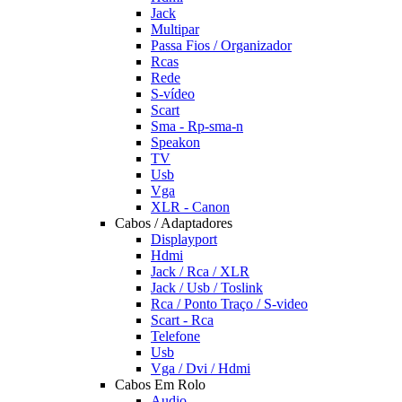
Jack
Multipar
Passa Fios / Organizador
Rcas
Rede
S-vídeo
Scart
Sma - Rp-sma-n
Speakon
TV
Usb
Vga
XLR - Canon
Cabos / Adaptadores
Displayport
Hdmi
Jack / Rca / XLR
Jack / Usb / Toslink
Rca / Ponto Traço / S-video
Scart - Rca
Telefone
Usb
Vga / Dvi / Hdmi
Cabos Em Rolo
Audio