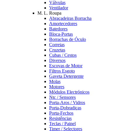
Válvulas
Ventilador
M. L. Roupa
Abraçadeiras Borracha
Amortecedores
Batedores
Bloca-Portas
Borrachas de Óculo
Correias
Cruzetas
Cubas / Cestos
Diversos
Escovas de Motor
Filtros Esgoto
Gaveta Detergente
Molas
Motores
Módulos Electrónicos
Ntc / Sensores
Porta-Aros / Vidros
Porta-Dobradiças
Porta-Fechos
Resistências
Teclas / Painel
Timer / Selectores