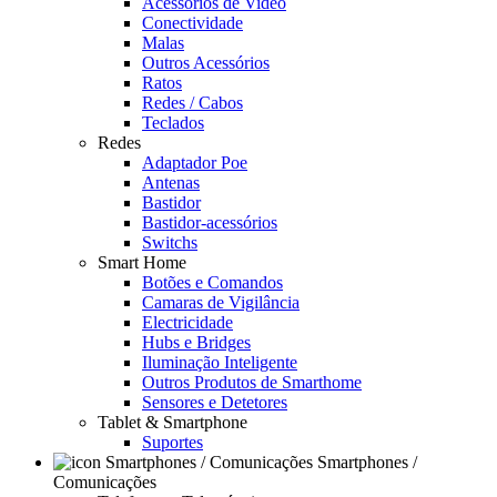
Acessórios de Video
Conectividade
Malas
Outros Acessórios
Ratos
Redes / Cabos
Teclados
Redes
Adaptador Poe
Antenas
Bastidor
Bastidor-acessórios
Switchs
Smart Home
Botões e Comandos
Camaras de Vigilância
Electricidade
Hubs e Bridges
Iluminação Inteligente
Outros Produtos de Smarthome
Sensores e Detetores
Tablet & Smartphone
Suportes
Smartphones /
Comunicações