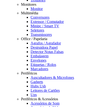
Trotinetes
Monitores
Monitor
Multimédia
Conversores
Extensor / Comutador
Minipc / Smart TV
Seletores
Transmissores
Office / Papelaria
Agrafos / Agrafador
Destruidora Papel
Detector Notas Falsas
Embalagem
Envelopes
Etiquetas / Rolos
Marcadores
Periféricos
Auscultadores & Microfones
Gadgets
Hubs Usb
Leitores de Cartões
Ups
Periféricos & Acessórios
Acessórios de Som