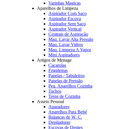
Varinhas Magicas
Aparelhos de Limpeza
Aspirador Com Saco
Aspirador Escova
Aspirador Sem Saco
Aspirador Vertical
Centrais de Aspiração
Maq. Lavar Alta Pressão
Maq. Lavar Vidros
Maq. Limpeza A Vapor
Mini Aspiradores
Artigos de Menage
Caçarolas
Frigideiras
Panelas / Tabuleiros
Panelas de Pressão
Peq. Aparelhos Cozinha
Tachos
Trens de Cozinha
Asseio Pessoal
Aparadores
Aparelhos Para Bebé
Balanças de W. C.
Depiladoras
Escovas de Dentes