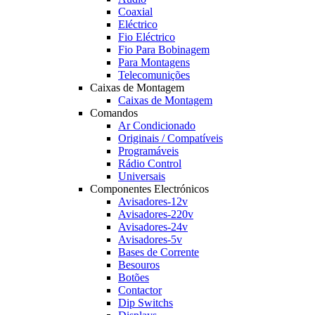
Coaxial
Eléctrico
Fio Eléctrico
Fio Para Bobinagem
Para Montagens
Telecomunições
Caixas de Montagem
Caixas de Montagem
Comandos
Ar Condicionado
Originais / Compatíveis
Programáveis
Rádio Control
Universais
Componentes Electrónicos
Avisadores-12v
Avisadores-220v
Avisadores-24v
Avisadores-5v
Bases de Corrente
Besouros
Botões
Contactor
Dip Switchs