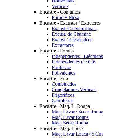
Horizontais
Verticais
Encastre - Conjuntos
Forno + Mesa
Encastre - Exaustor / Extratores
Exaust. Convencionais
Exaust. de Chaminé
Exaust. Telescópicos
Extractores
Encastre - Fornos
Independentes - Eléctricos
Independentes C / Gás
Piroliticos
Polivalentes
Encastre - Frio
Combinados
Congeladores Verticais
Frigorificos
Garrafeiras
Encastre - Maq. L. Roupa
Maq. Lavar / Secar Roupa
Maq. Lavar Roupa
Maq. Secar Roupa
Encastre - Maq. Louça
Maq. Lavar Louça 45 Cm