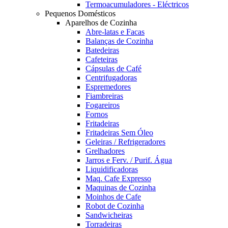
Termoacumuladores - Eléctricos
Pequenos Domésticos
Aparelhos de Cozinha
Abre-latas e Facas
Balanças de Cozinha
Batedeiras
Cafeteiras
Cápsulas de Café
Centrifugadoras
Espremedores
Fiambreiras
Fogareiros
Fornos
Fritadeiras
Fritadeiras Sem Óleo
Geleiras / Refrigeradores
Grelhadores
Jarros e Ferv. / Purif. Água
Liquidificadoras
Maq. Cafe Expresso
Maquinas de Cozinha
Moinhos de Cafe
Robot de Cozinha
Sandwicheiras
Torradeiras