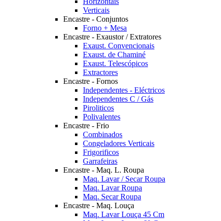
Horizontais
Verticais
Encastre - Conjuntos
Forno + Mesa
Encastre - Exaustor / Extratores
Exaust. Convencionais
Exaust. de Chaminé
Exaust. Telescópicos
Extractores
Encastre - Fornos
Independentes - Eléctricos
Independentes C / Gás
Piroliticos
Polivalentes
Encastre - Frio
Combinados
Congeladores Verticais
Frigorificos
Garrafeiras
Encastre - Maq. L. Roupa
Maq. Lavar / Secar Roupa
Maq. Lavar Roupa
Maq. Secar Roupa
Encastre - Maq. Louça
Maq. Lavar Louça 45 Cm