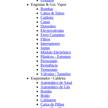
Produtos
Engomar & Ger. Vapor
Bombas
Cabos & Tubos
Caldeira
Capas
Depositos
Electrovalvulas
Ferro Completo
Filtros
Interruptores
Juntas
Módulo Electrónico
Plásticos - Estrutura
Pressostato
Resistência
Termostato
Válvulas / Tampões
Esquentador / Caldeira
Automático de Aguá
Automático de Gás
Bomba
Botão
Cablagem
Caixa de Pilhas