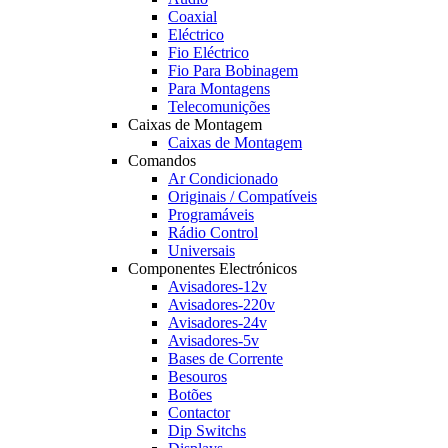
Coaxial
Eléctrico
Fio Eléctrico
Fio Para Bobinagem
Para Montagens
Telecomunições
Caixas de Montagem
Caixas de Montagem
Comandos
Ar Condicionado
Originais / Compatíveis
Programáveis
Rádio Control
Universais
Componentes Electrónicos
Avisadores-12v
Avisadores-220v
Avisadores-24v
Avisadores-5v
Bases de Corrente
Besouros
Botões
Contactor
Dip Switchs