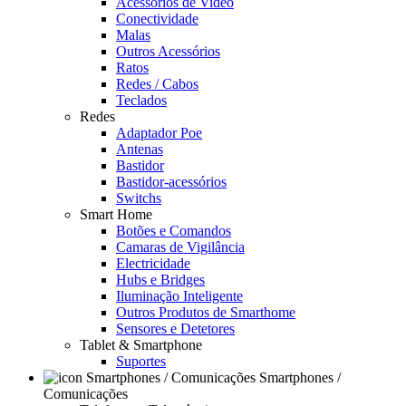
Acessórios de Video
Conectividade
Malas
Outros Acessórios
Ratos
Redes / Cabos
Teclados
Redes
Adaptador Poe
Antenas
Bastidor
Bastidor-acessórios
Switchs
Smart Home
Botões e Comandos
Camaras de Vigilância
Electricidade
Hubs e Bridges
Iluminação Inteligente
Outros Produtos de Smarthome
Sensores e Detetores
Tablet & Smartphone
Suportes
Smartphones /
Comunicações