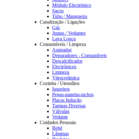
Módulo Electrónico
Sacos
Tubo / Mangueira
Canalização / Ligações
Gás
Juntas / Vedantes
Lava Louça
Consumíveis / Limpeza
Aspirador
Depuradores - Consumíveis
Descalcificador
Electrónicos
Limpeza
Vitrocerâmica
Cozinha / Utensílios
Isqueiros
Pegas-panelas-tachos
Placas Indução
Tampas Diversas
Válvulas
Vedante
Cuidados Pessoais
Bebé
Lâminas