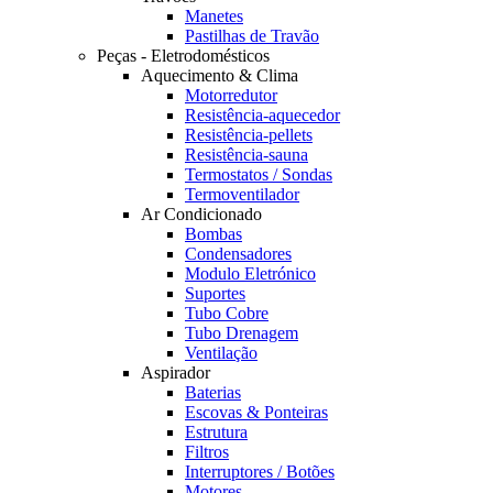
Manetes
Pastilhas de Travão
Peças - Eletrodomésticos
Aquecimento & Clima
Motorredutor
Resistência-aquecedor
Resistência-pellets
Resistência-sauna
Termostatos / Sondas
Termoventilador
Ar Condicionado
Bombas
Condensadores
Modulo Eletrónico
Suportes
Tubo Cobre
Tubo Drenagem
Ventilação
Aspirador
Baterias
Escovas & Ponteiras
Estrutura
Filtros
Interruptores / Botões
Motores