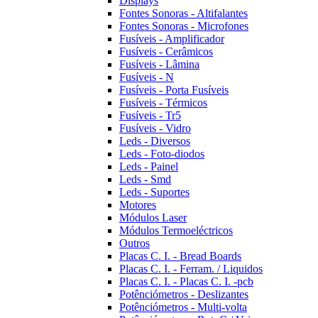
Displays
Fontes Sonoras - Altifalantes
Fontes Sonoras - Microfones
Fusíveis - Amplificador
Fusíveis - Cerâmicos
Fusíveis - Lâmina
Fusíveis - N
Fusíveis - Porta Fusíveis
Fusíveis - Térmicos
Fusíveis - Tr5
Fusíveis - Vidro
Leds - Diversos
Leds - Foto-diodos
Leds - Painel
Leds - Smd
Leds - Suportes
Motores
Módulos Laser
Módulos Termoeléctricos
Outros
Placas C. I. - Bread Boards
Placas C. I. - Ferram. / Liquidos
Placas C. I. - Placas C. I. -pcb
Potênciómetros - Deslizantes
Potênciómetros - Multi-volta