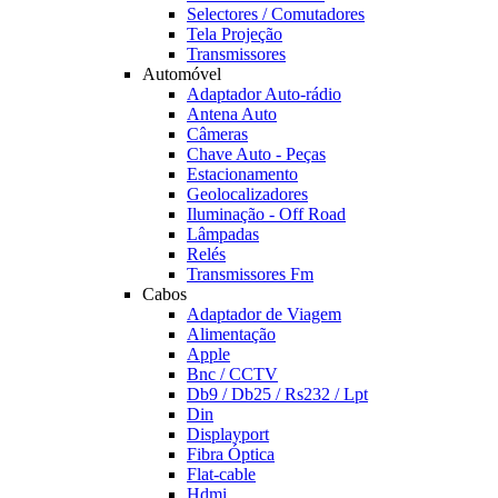
Selectores / Comutadores
Tela Projeção
Transmissores
Automóvel
Adaptador Auto-rádio
Antena Auto
Câmeras
Chave Auto - Peças
Estacionamento
Geolocalizadores
Iluminação - Off Road
Lâmpadas
Relés
Transmissores Fm
Cabos
Adaptador de Viagem
Alimentação
Apple
Bnc / CCTV
Db9 / Db25 / Rs232 / Lpt
Din
Displayport
Fibra Óptica
Flat-cable
Hdmi