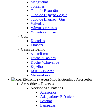
Mangueiras
Torneiras
Tubo de Exaustão
Tubo de Ligação - Agua
Tubo de Ligação - Gás
Válvulas
Válvulas e Sifões
Vedantes / Juntas
Casa
Estendais
Limpeza
Casas de Banho
Autoclismos
Duche / Cabines
Duche / Chuveiros
Espelhos
Extractor de Ar
Misturadoras
Eletrónica / Acessórios
Acessórios - Diversos
Acessórios e Baterias
Acessórios
Adaptadores Eléctricos
Baterias
Lampadas