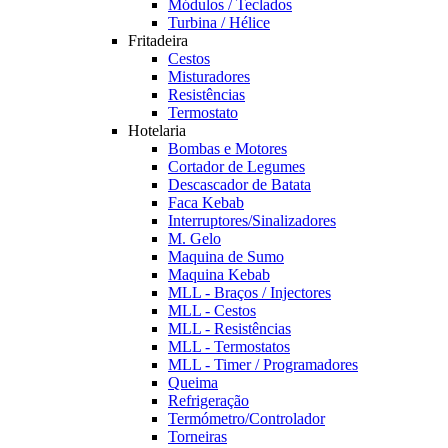
Módulos / Teclados
Turbina / Hélice
Fritadeira
Cestos
Misturadores
Resistências
Termostato
Hotelaria
Bombas e Motores
Cortador de Legumes
Descascador de Batata
Faca Kebab
Interruptores/Sinalizadores
M. Gelo
Maquina de Sumo
Maquina Kebab
MLL - Braços / Injectores
MLL - Cestos
MLL - Resistências
MLL - Termostatos
MLL - Timer / Programadores
Queima
Refrigeração
Termómetro/Controlador
Torneiras