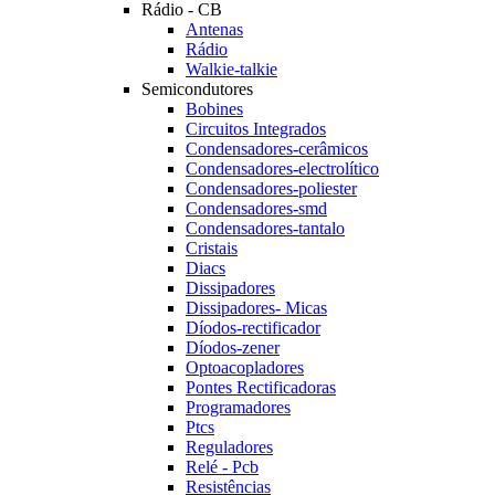
Rádio - CB
Antenas
Rádio
Walkie-talkie
Semicondutores
Bobines
Circuitos Integrados
Condensadores-cerâmicos
Condensadores-electrolítico
Condensadores-poliester
Condensadores-smd
Condensadores-tantalo
Cristais
Diacs
Dissipadores
Dissipadores- Micas
Díodos-rectificador
Díodos-zener
Optoacopladores
Pontes Rectificadoras
Programadores
Ptcs
Reguladores
Relé - Pcb
Resistências