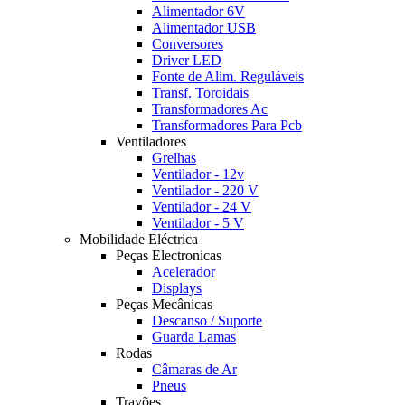
Alimentador 6V
Alimentador USB
Conversores
Driver LED
Fonte de Alim. Reguláveis
Transf. Toroidais
Transformadores Ac
Transformadores Para Pcb
Ventiladores
Grelhas
Ventilador - 12v
Ventilador - 220 V
Ventilador - 24 V
Ventilador - 5 V
Mobilidade Eléctrica
Peças Electronicas
Acelerador
Displays
Peças Mecânicas
Descanso / Suporte
Guarda Lamas
Rodas
Câmaras de Ar
Pneus
Travões