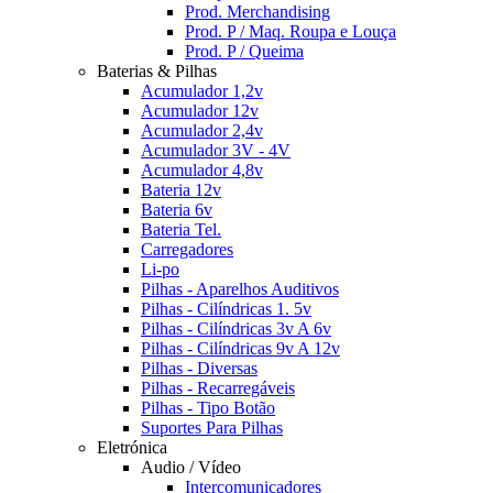
Prod. Merchandising
Prod. P / Maq. Roupa e Louça
Prod. P / Queima
Baterias & Pilhas
Acumulador 1,2v
Acumulador 12v
Acumulador 2,4v
Acumulador 3V - 4V
Acumulador 4,8v
Bateria 12v
Bateria 6v
Bateria Tel.
Carregadores
Li-po
Pilhas - Aparelhos Auditivos
Pilhas - Cilíndricas 1. 5v
Pilhas - Cilíndricas 3v A 6v
Pilhas - Cilíndricas 9v A 12v
Pilhas - Diversas
Pilhas - Recarregáveis
Pilhas - Tipo Botão
Suportes Para Pilhas
Eletrónica
Audio / Vídeo
Intercomunicadores