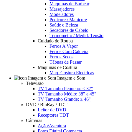
Maquinas de Barbear
Massajadores
Modeladores
Pedicure / Manicure
Saúde e Beleza
Secadores de Cabelo
Termometro / Medid. Tensão
Cuidado de Roupa
Ferros A Vapor
Ferros Com Caldeira
Ferros Secos
Tábuas de Passar
Maquinas de Costura
Maq. Costura Electricas
Imagem e Som
Televisão
TV Tamanho Pequeno: ≤ 37"
TV Tamanho Médio: 38" a 45"
TV Tamanho Grande: ≥ 46"
DVD / BluRay / TDT
Leitor de DVD
Receptores TDT
Câmaras
Ação/Aventura
Fotos Digital Compacta