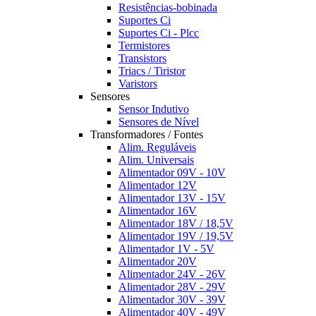
Resistências-bobinada
Suportes Ci
Suportes Ci - Plcc
Termistores
Transistors
Triacs / Tiristor
Varistors
Sensores
Sensor Indutivo
Sensores de Nível
Transformadores / Fontes
Alim. Reguláveis
Alim. Universais
Alimentador 09V - 10V
Alimentador 12V
Alimentador 13V - 15V
Alimentador 16V
Alimentador 18V / 18,5V
Alimentador 19V / 19,5V
Alimentador 1V - 5V
Alimentador 20V
Alimentador 24V - 26V
Alimentador 28V - 29V
Alimentador 30V - 39V
Alimentador 40V - 49V