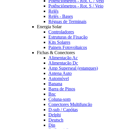
Potênciómetros - Rot. C / Veio
Potênciómetros - Rot. S / Veio
Relés
Relés - Bases
Réguas de Terminais
Energia Solar
Controladores
Estruturas de Fixação
Kits Solares
Paineis Fotovoltaicos
Fichas & Conectores
Alimentação Ac
Alimentação Dc
Amp Superseal (estanques)
Antena Auto
Automóvel
Banana
Barra de Pinos
Bnc
Coluna-som
Conectores Multifunção
D-sub / Capótas
Delphi
Deutsch
Din