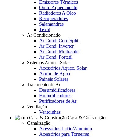
Emissores Térmicos
Outro Aquecimento
Radiadores A Oleo
Recuperadores
Salamandras
Textil
Ar Condicionado
Ar Cond. Com Split
Ar Cond. Inverter
Ar Cond. Multi-split
Ar Cond. Portatil
Sistemas Aquec. Solar
Acessórios Aquec. Solar
Acum. de Água
Paineis Solares
Tratamento de Ar
Desumidificadores
Humidificadores
Purificadores de Ar
Ventilação
Ventoinhas
Casa & Construção
Canalização
Acessórios Latão/Alumínio
Acessórios para Torneiras