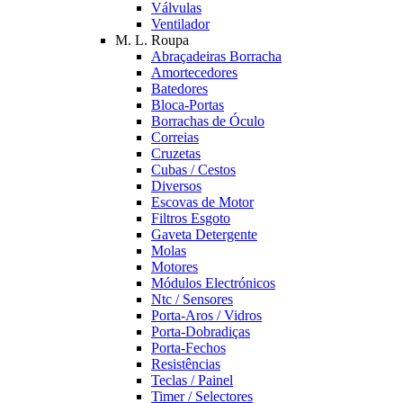
Válvulas
Ventilador
M. L. Roupa
Abraçadeiras Borracha
Amortecedores
Batedores
Bloca-Portas
Borrachas de Óculo
Correias
Cruzetas
Cubas / Cestos
Diversos
Escovas de Motor
Filtros Esgoto
Gaveta Detergente
Molas
Motores
Módulos Electrónicos
Ntc / Sensores
Porta-Aros / Vidros
Porta-Dobradiças
Porta-Fechos
Resistências
Teclas / Painel
Timer / Selectores