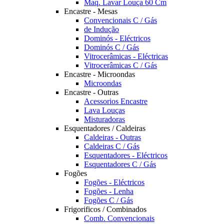
Maq. Lavar Louça 60 Cm
Encastre - Mesas
Convencionais C / Gás
de Indução
Dominós - Eléctricos
Dominós C / Gás
Vitrocerâmicas - Eléctricas
Vitrocerâmicas C / Gás
Encastre - Microondas
Microondas
Encastre - Outras
Acessorios Encastre
Lava Louças
Misturadoras
Esquentadores / Caldeiras
Caldeiras - Outras
Caldeiras C / Gás
Esquentadores - Eléctricos
Esquentadores C / Gás
Fogões
Fogões - Eléctricos
Fogões - Lenha
Fogões C / Gás
Frigorificos / Combinados
Comb. Convencionais