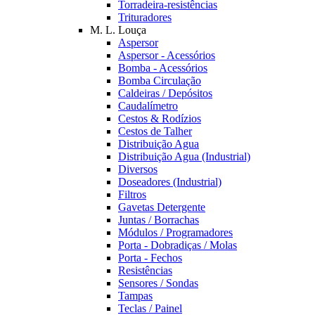
Torradeira-resistências
Trituradores
M. L. Louça
Aspersor
Aspersor - Acessórios
Bomba - Acessórios
Bomba Circulação
Caldeiras / Depósitos
Caudalímetro
Cestos & Rodízios
Cestos de Talher
Distribuição Agua
Distribuição Agua (Industrial)
Diversos
Doseadores (Industrial)
Filtros
Gavetas Detergente
Juntas / Borrachas
Módulos / Programadores
Porta - Dobradiças / Molas
Porta - Fechos
Resistências
Sensores / Sondas
Tampas
Teclas / Painel