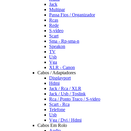
Jack
Multipar
Passa Fios / Organizador
Rcas
Rede
S-vídeo
Scart
Sma - Rp-sma-n
Speakon
TV
Usb
Vga
XLR - Canon
Cabos / Adaptadores
Displayport
Hdmi
Jack / Rca / XLR
Jack / Usb / Toslink
Rca / Ponto Traço / S-video
Scart - Rca
Telefone
Usb
Vga / Dvi / Hdmi
Cabos Em Rolo
Audio