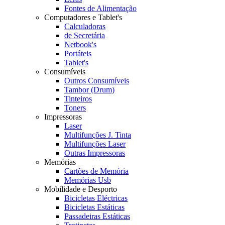
Fontes de Alimentação
Computadores e Tablet's
Calculadoras
de Secretária
Netbook's
Portáteis
Tablet's
Consumíveis
Outros Consumíveis
Tambor (Drum)
Tinteiros
Toners
Impressoras
Laser
Multifunções J. Tinta
Multifunções Laser
Outras Impressoras
Memórias
Cartões de Memória
Memórias Usb
Mobilidade e Desporto
Bicicletas Eléctricas
Bicicletas Estáticas
Passadeiras Estáticas