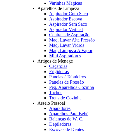
Varinhas Magicas
Aparelhos de Limpeza
Aspirador Com Saco
Aspirador Escova
Aspirador Sem Saco
Aspirador Vertical
Centrais de Aspiração
Maq. Lavar Alta Pressão
Maq. Lavar Vidros
Maq. Limpeza A Vapor
Mini Aspiradores
Artigos de Menage
Caçarolas
Frigideiras
Panelas / Tabuleiros
Panelas de Pressão
Peq. Aparelhos Cozinha
Tachos
Trens de Cozinha
Asseio Pessoal
Aparadores
Aparelhos Para Bebé
Balanças de W. C.
Depiladoras
Escovas de Dentes