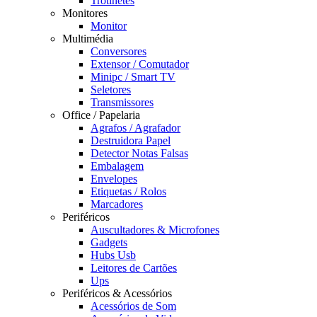
Trotinetes
Monitores
Monitor
Multimédia
Conversores
Extensor / Comutador
Minipc / Smart TV
Seletores
Transmissores
Office / Papelaria
Agrafos / Agrafador
Destruidora Papel
Detector Notas Falsas
Embalagem
Envelopes
Etiquetas / Rolos
Marcadores
Periféricos
Auscultadores & Microfones
Gadgets
Hubs Usb
Leitores de Cartões
Ups
Periféricos & Acessórios
Acessórios de Som