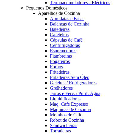
Termoacumuladores - Eléctricos
Pequenos Domésticos
Aparelhos de Cozinha
Abre-latas e Facas
Balanças de Cozinha
Batedeiras
Cafeteiras
Cápsulas de Café
Centrifugadoras
Espremedores
Fiambreiras
Fogareiros
Fornos
Fritadeiras
Fritadeiras Sem Óleo
Geleiras / Refrigeradores
Grelhadores
Jarros e Ferv. / Purif. Água
Liquidificadoras
Maq. Cafe Expresso
Maquinas de Cozinha
Moinhos de Cafe
Robot de Cozinha
Sandwicheiras
Torradeiras