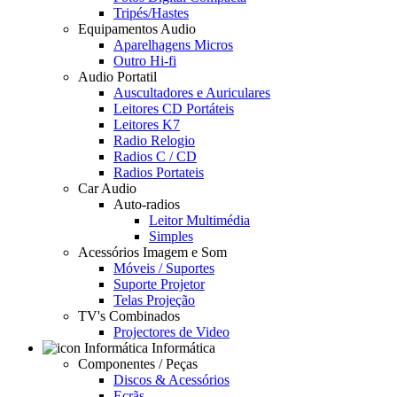
Tripés/Hastes
Equipamentos Audio
Aparelhagens Micros
Outro Hi-fi
Audio Portatil
Auscultadores e Auriculares
Leitores CD Portáteis
Leitores K7
Radio Relogio
Radios C / CD
Radios Portateis
Car Audio
Auto-radios
Leitor Multimédia
Simples
Acessórios Imagem e Som
Móveis / Suportes
Suporte Projetor
Telas Projeção
TV's Combinados
Projectores de Video
Informática
Componentes / Peças
Discos & Acessórios
Ecrãs