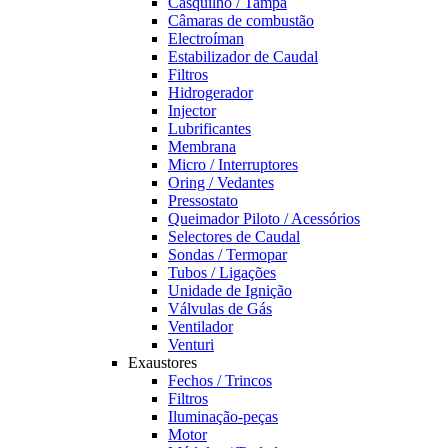
Casquilho / Tampa
Câmaras de combustão
Electroíman
Estabilizador de Caudal
Filtros
Hidrogerador
Injector
Lubrificantes
Membrana
Micro / Interruptores
Oring / Vedantes
Pressostato
Queimador Piloto / Acessórios
Selectores de Caudal
Sondas / Termopar
Tubos / Ligações
Unidade de Ignição
Válvulas de Gás
Ventilador
Venturi
Exaustores
Fechos / Trincos
Filtros
Iluminação-peças
Motor