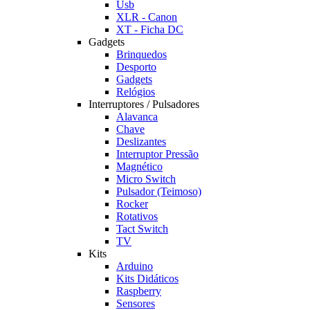
Usb
XLR - Canon
XT - Ficha DC
Gadgets
Brinquedos
Desporto
Gadgets
Relógios
Interruptores / Pulsadores
Alavanca
Chave
Deslizantes
Interruptor Pressão
Magnético
Micro Switch
Pulsador (Teimoso)
Rocker
Rotativos
Tact Switch
TV
Kits
Arduino
Kits Didáticos
Raspberry
Sensores