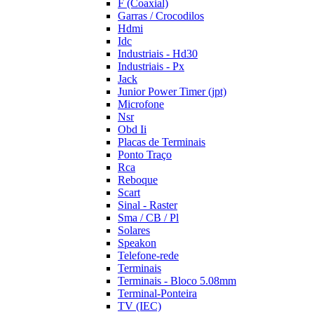
F (Coaxial)
Garras / Crocodilos
Hdmi
Idc
Industriais - Hd30
Industriais - Px
Jack
Junior Power Timer (jpt)
Microfone
Nsr
Obd Ii
Placas de Terminais
Ponto Traço
Rca
Reboque
Scart
Sinal - Raster
Sma / CB / Pl
Solares
Speakon
Telefone-rede
Terminais
Terminais - Bloco 5.08mm
Terminal-Ponteira
TV (IEC)