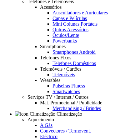
Telefones e Telemóveis
Acessórios
Auscultadores e Auriculares
Capas e Películas
Mini Colunas Portáteis
Outros Acessórios
Óculos/Lente
Powerbanks
Smartphones
Smartphones Android
Telefones Fixos
Telefones Domésticos
Telemóveis / Cartões
Telemóveis
Wearables
Pulseiras Fitness
Smartwatches
Serviços TV / Internet / Outros
Mat. Promocional / Publicidade
Merchandising / Brindes
Climatização
Aquecimento
A Gás
Convectores / Termovent.
Eléctrico