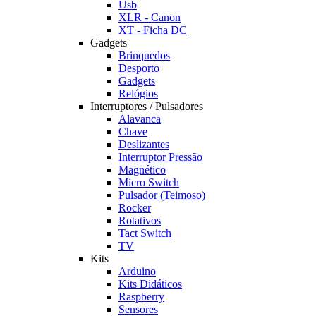
Usb
XLR - Canon
XT - Ficha DC
Gadgets
Brinquedos
Desporto
Gadgets
Relógios
Interruptores / Pulsadores
Alavanca
Chave
Deslizantes
Interruptor Pressão
Magnético
Micro Switch
Pulsador (Teimoso)
Rocker
Rotativos
Tact Switch
TV
Kits
Arduino
Kits Didáticos
Raspberry
Sensores