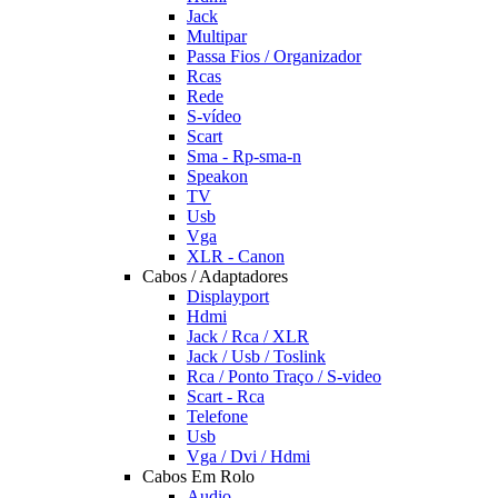
Jack
Multipar
Passa Fios / Organizador
Rcas
Rede
S-vídeo
Scart
Sma - Rp-sma-n
Speakon
TV
Usb
Vga
XLR - Canon
Cabos / Adaptadores
Displayport
Hdmi
Jack / Rca / XLR
Jack / Usb / Toslink
Rca / Ponto Traço / S-video
Scart - Rca
Telefone
Usb
Vga / Dvi / Hdmi
Cabos Em Rolo
Audio