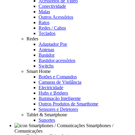
Acessórios de Video
Conectividade
Malas
Outros Acessórios
Ratos
Redes / Cabos
Teclados
Redes
Adaptador Poe
Antenas
Bastidor
Bastidor-acessórios
Switchs
Smart Home
Botões e Comandos
Camaras de Vigilância
Electricidade
Hubs e Bridges
Iluminação Inteligente
Outros Produtos de Smarthome
Sensores e Detetores
Tablet & Smartphone
Suportes
Smartphones /
Comunicações