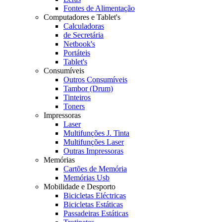
Fontes de Alimentação
Computadores e Tablet's
Calculadoras
de Secretária
Netbook's
Portáteis
Tablet's
Consumíveis
Outros Consumíveis
Tambor (Drum)
Tinteiros
Toners
Impressoras
Laser
Multifunções J. Tinta
Multifunções Laser
Outras Impressoras
Memórias
Cartões de Memória
Memórias Usb
Mobilidade e Desporto
Bicicletas Eléctricas
Bicicletas Estáticas
Passadeiras Estáticas