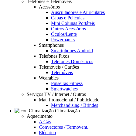
Telefones e Telemóveis
Acessórios
Auscultadores e Auriculares
Capas e Películas
Mini Colunas Portáteis
Outros Acessórios
Óculos/Lente
Powerbanks
Smartphones
Smartphones Android
Telefones Fixos
Telefones Domésticos
Telemóveis / Cartões
Telemóveis
Wearables
Pulseiras Fitness
Smartwatches
Serviços TV / Internet / Outros
Mat. Promocional / Publicidade
Merchandising / Brindes
Climatização
Aquecimento
A Gás
Convectores / Termovent.
Eléctrico