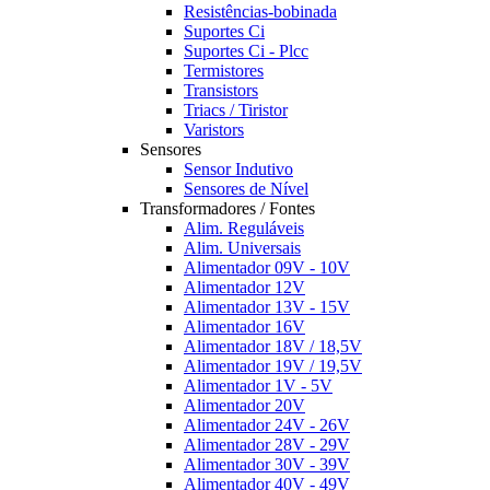
Resistências-bobinada
Suportes Ci
Suportes Ci - Plcc
Termistores
Transistors
Triacs / Tiristor
Varistors
Sensores
Sensor Indutivo
Sensores de Nível
Transformadores / Fontes
Alim. Reguláveis
Alim. Universais
Alimentador 09V - 10V
Alimentador 12V
Alimentador 13V - 15V
Alimentador 16V
Alimentador 18V / 18,5V
Alimentador 19V / 19,5V
Alimentador 1V - 5V
Alimentador 20V
Alimentador 24V - 26V
Alimentador 28V - 29V
Alimentador 30V - 39V
Alimentador 40V - 49V