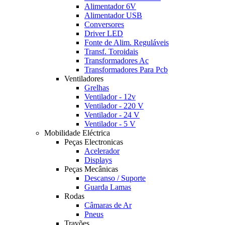
Alimentador 6V
Alimentador USB
Conversores
Driver LED
Fonte de Alim. Reguláveis
Transf. Toroidais
Transformadores Ac
Transformadores Para Pcb
Ventiladores
Grelhas
Ventilador - 12v
Ventilador - 220 V
Ventilador - 24 V
Ventilador - 5 V
Mobilidade Eléctrica
Peças Electronicas
Acelerador
Displays
Peças Mecânicas
Descanso / Suporte
Guarda Lamas
Rodas
Câmaras de Ar
Pneus
Travões