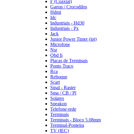
F (Coaxial)
Garras / Crocodilos
Hdmi
Idc
Industriais - Hd30
Industriais - Px
Jack
Junior Power Timer (jpt)
Microfone
Nsr
Obd Ii
Placas de Terminais
Ponto Traço
Rca
Reboque
Scart
Sinal - Raster
Sma / CB / Pl
Solares
Speakon
Telefone-rede
Terminais
Terminais - Bloco 5.08mm
Terminal-Ponteira
TV (IEC)