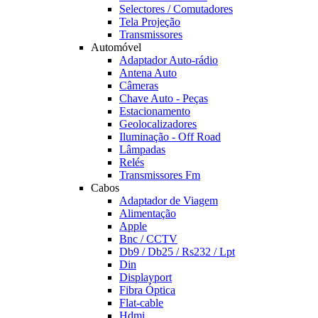
Selectores / Comutadores
Tela Projeção
Transmissores
Automóvel
Adaptador Auto-rádio
Antena Auto
Câmeras
Chave Auto - Peças
Estacionamento
Geolocalizadores
Iluminação - Off Road
Lâmpadas
Relés
Transmissores Fm
Cabos
Adaptador de Viagem
Alimentação
Apple
Bnc / CCTV
Db9 / Db25 / Rs232 / Lpt
Din
Displayport
Fibra Óptica
Flat-cable
Hdmi