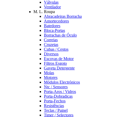
Válvulas
Ventilador
M. L. Roupa
Abraçadeiras Borracha
Amortecedores
Batedores
Bloca-Portas
Borrachas de Óculo
Correias
Cruzetas
Cubas / Cestos
Diversos
Escovas de Motor
Filtros Esgoto
Gaveta Detergente
Molas
Motores
Módulos Electrónicos
Ntc / Sensores
Porta-Aros / Vidros
Porta-Dobradiças
Porta-Fechos
Resistências
Teclas / Painel
Timer / Selectores