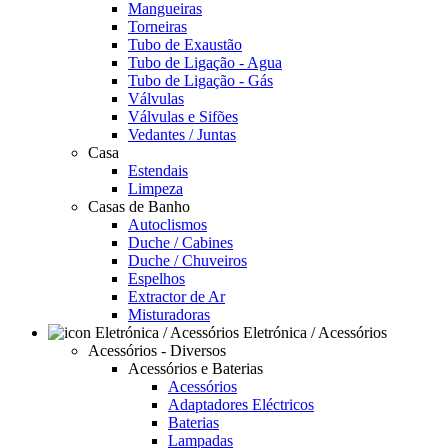
Mangueiras
Torneiras
Tubo de Exaustão
Tubo de Ligação - Agua
Tubo de Ligação - Gás
Válvulas
Válvulas e Sifões
Vedantes / Juntas
Casa
Estendais
Limpeza
Casas de Banho
Autoclismos
Duche / Cabines
Duche / Chuveiros
Espelhos
Extractor de Ar
Misturadoras
Eletrónica / Acessórios
Acessórios - Diversos
Acessórios e Baterias
Acessórios
Adaptadores Eléctricos
Baterias
Lampadas