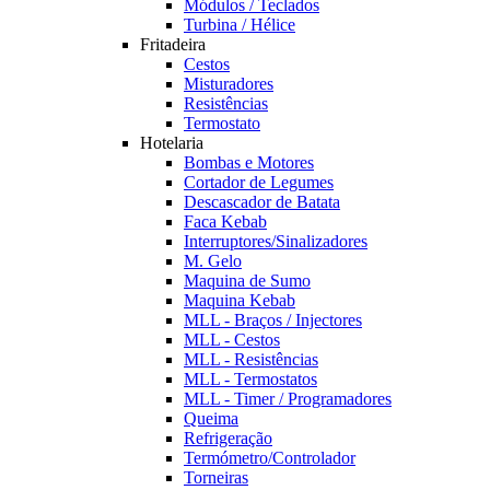
Módulos / Teclados
Turbina / Hélice
Fritadeira
Cestos
Misturadores
Resistências
Termostato
Hotelaria
Bombas e Motores
Cortador de Legumes
Descascador de Batata
Faca Kebab
Interruptores/Sinalizadores
M. Gelo
Maquina de Sumo
Maquina Kebab
MLL - Braços / Injectores
MLL - Cestos
MLL - Resistências
MLL - Termostatos
MLL - Timer / Programadores
Queima
Refrigeração
Termómetro/Controlador
Torneiras