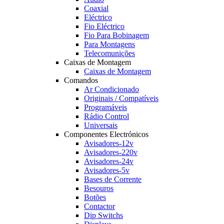
Coaxial
Eléctrico
Fio Eléctrico
Fio Para Bobinagem
Para Montagens
Telecomunições
Caixas de Montagem
Caixas de Montagem
Comandos
Ar Condicionado
Originais / Compatíveis
Programáveis
Rádio Control
Universais
Componentes Electrónicos
Avisadores-12v
Avisadores-220v
Avisadores-24v
Avisadores-5v
Bases de Corrente
Besouros
Botões
Contactor
Dip Switchs