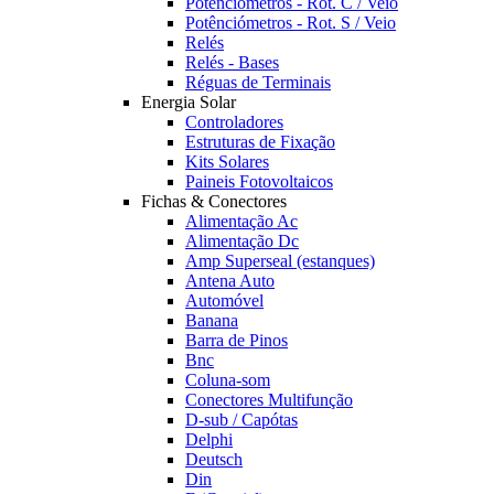
Potênciómetros - Rot. C / Veio
Potênciómetros - Rot. S / Veio
Relés
Relés - Bases
Réguas de Terminais
Energia Solar
Controladores
Estruturas de Fixação
Kits Solares
Paineis Fotovoltaicos
Fichas & Conectores
Alimentação Ac
Alimentação Dc
Amp Superseal (estanques)
Antena Auto
Automóvel
Banana
Barra de Pinos
Bnc
Coluna-som
Conectores Multifunção
D-sub / Capótas
Delphi
Deutsch
Din