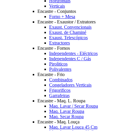
Horizontais
Verticais
Encastre - Conjuntos
Forno + Mesa
Encastre - Exaustor / Extratores
Exaust. Convencionais
Exaust. de Chaminé
Exaust. Telescópicos
Extractores
Encastre - Fornos
Independentes - Eléctricos
Independentes C / Gás
Piroliticos
Polivalentes
Encastre - Frio
Combinados
Congeladores Verticais
Frigorificos
Garrafeiras
Encastre - Maq. L. Roupa
Maq. Lavar / Secar Roupa
Maq. Lavar Roupa
Maq. Secar Roupa
Encastre - Maq. Louça
Maq. Lavar Louça 45 Cm