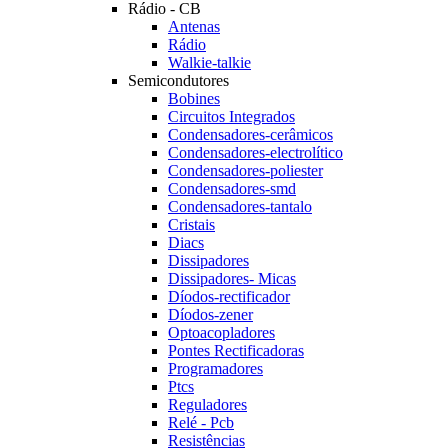
Rádio - CB
Antenas
Rádio
Walkie-talkie
Semicondutores
Bobines
Circuitos Integrados
Condensadores-cerâmicos
Condensadores-electrolítico
Condensadores-poliester
Condensadores-smd
Condensadores-tantalo
Cristais
Diacs
Dissipadores
Dissipadores- Micas
Díodos-rectificador
Díodos-zener
Optoacopladores
Pontes Rectificadoras
Programadores
Ptcs
Reguladores
Relé - Pcb
Resistências