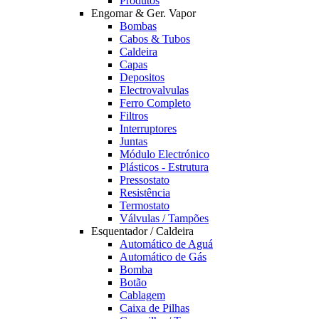
Produtos
Engomar & Ger. Vapor
Bombas
Cabos & Tubos
Caldeira
Capas
Depositos
Electrovalvulas
Ferro Completo
Filtros
Interruptores
Juntas
Módulo Electrónico
Plásticos - Estrutura
Pressostato
Resistência
Termostato
Válvulas / Tampões
Esquentador / Caldeira
Automático de Aguá
Automático de Gás
Bomba
Botão
Cablagem
Caixa de Pilhas