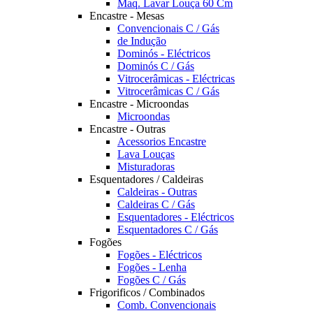
Maq. Lavar Louça 60 Cm
Encastre - Mesas
Convencionais C / Gás
de Indução
Dominós - Eléctricos
Dominós C / Gás
Vitrocerâmicas - Eléctricas
Vitrocerâmicas C / Gás
Encastre - Microondas
Microondas
Encastre - Outras
Acessorios Encastre
Lava Louças
Misturadoras
Esquentadores / Caldeiras
Caldeiras - Outras
Caldeiras C / Gás
Esquentadores - Eléctricos
Esquentadores C / Gás
Fogões
Fogões - Eléctricos
Fogões - Lenha
Fogões C / Gás
Frigorificos / Combinados
Comb. Convencionais