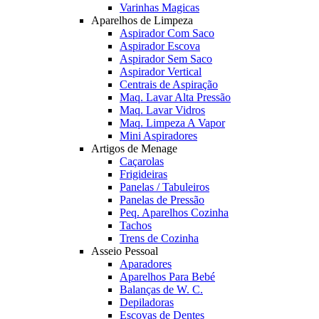
Varinhas Magicas
Aparelhos de Limpeza
Aspirador Com Saco
Aspirador Escova
Aspirador Sem Saco
Aspirador Vertical
Centrais de Aspiração
Maq. Lavar Alta Pressão
Maq. Lavar Vidros
Maq. Limpeza A Vapor
Mini Aspiradores
Artigos de Menage
Caçarolas
Frigideiras
Panelas / Tabuleiros
Panelas de Pressão
Peq. Aparelhos Cozinha
Tachos
Trens de Cozinha
Asseio Pessoal
Aparadores
Aparelhos Para Bebé
Balanças de W. C.
Depiladoras
Escovas de Dentes