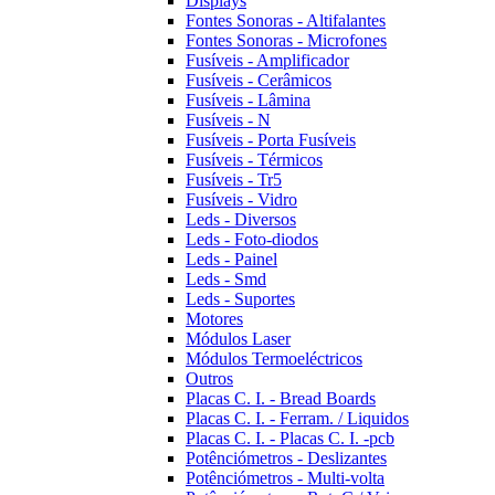
Displays
Fontes Sonoras - Altifalantes
Fontes Sonoras - Microfones
Fusíveis - Amplificador
Fusíveis - Cerâmicos
Fusíveis - Lâmina
Fusíveis - N
Fusíveis - Porta Fusíveis
Fusíveis - Térmicos
Fusíveis - Tr5
Fusíveis - Vidro
Leds - Diversos
Leds - Foto-diodos
Leds - Painel
Leds - Smd
Leds - Suportes
Motores
Módulos Laser
Módulos Termoeléctricos
Outros
Placas C. I. - Bread Boards
Placas C. I. - Ferram. / Liquidos
Placas C. I. - Placas C. I. -pcb
Potênciómetros - Deslizantes
Potênciómetros - Multi-volta