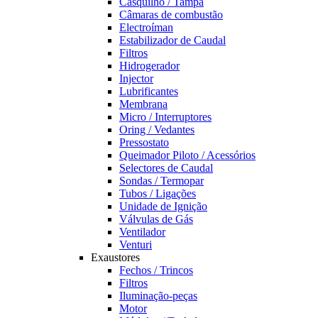
Casquilho / Tampa
Câmaras de combustão
Electroíman
Estabilizador de Caudal
Filtros
Hidrogerador
Injector
Lubrificantes
Membrana
Micro / Interruptores
Oring / Vedantes
Pressostato
Queimador Piloto / Acessórios
Selectores de Caudal
Sondas / Termopar
Tubos / Ligações
Unidade de Ignição
Válvulas de Gás
Ventilador
Venturi
Exaustores
Fechos / Trincos
Filtros
Iluminação-peças
Motor