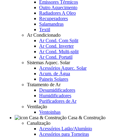
Emissores Térmicos
Outro Aquecimento
Radiadores A Oleo
Recuperadores
Salamandras
Textil
Ar Condicionado
Ar Cond. Com Split
Ar Cond. Inverter
Ar Cond. Multi-split
Ar Cond. Portatil
Sistemas Aquec. Solar
Acessórios Aquec. Solar
Acum. de Água
Paineis Solares
Tratamento de Ar
Desumidificadores
Humidificadores
Purificadores de Ar
Ventilação
Ventoinhas
Casa & Construção
Canalização
Acessórios Latão/Alumínio
Acessórios para Torneiras