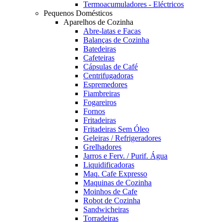
Termoacumuladores - Eléctricos
Pequenos Domésticos
Aparelhos de Cozinha
Abre-latas e Facas
Balanças de Cozinha
Batedeiras
Cafeteiras
Cápsulas de Café
Centrifugadoras
Espremedores
Fiambreiras
Fogareiros
Fornos
Fritadeiras
Fritadeiras Sem Óleo
Geleiras / Refrigeradores
Grelhadores
Jarros e Ferv. / Purif. Água
Liquidificadoras
Maq. Cafe Expresso
Maquinas de Cozinha
Moinhos de Cafe
Robot de Cozinha
Sandwicheiras
Torradeiras