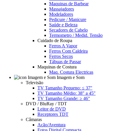
Maquinas de Barbear
Massajadores
Modeladores
Pedicure / Manicure
Saúde e Beleza
Secadores de Cabelo
Termometro / Medid. Tensão
Cuidado de Roupa
Ferros A Vapor
Ferros Com Caldeira
Ferros Secos
Tábuas de Passar
Maquinas de Costura
Maq. Costura Electricas
Imagem e Som
Televisão
TV Tamanho Pequeno: ≤ 37"
TV Tamanho Médio: 38" a 45"
TV Tamanho Grande: ≥ 46"
DVD / BluRay / TDT
Leitor de DVD
Receptores TDT
Câmaras
Ação/Aventura
Fotos Digital Compacta