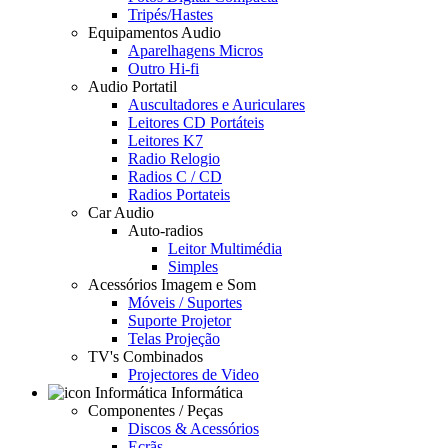
Tripés/Hastes
Equipamentos Audio
Aparelhagens Micros
Outro Hi-fi
Audio Portatil
Auscultadores e Auriculares
Leitores CD Portáteis
Leitores K7
Radio Relogio
Radios C / CD
Radios Portateis
Car Audio
Auto-radios
Leitor Multimédia
Simples
Acessórios Imagem e Som
Móveis / Suportes
Suporte Projetor
Telas Projeção
TV's Combinados
Projectores de Video
Informática
Componentes / Peças
Discos & Acessórios
Ecrãs