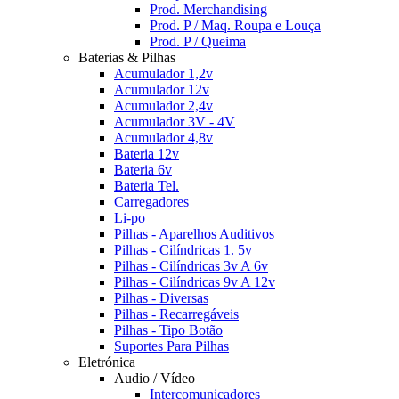
Prod. Merchandising
Prod. P / Maq. Roupa e Louça
Prod. P / Queima
Baterias & Pilhas
Acumulador 1,2v
Acumulador 12v
Acumulador 2,4v
Acumulador 3V - 4V
Acumulador 4,8v
Bateria 12v
Bateria 6v
Bateria Tel.
Carregadores
Li-po
Pilhas - Aparelhos Auditivos
Pilhas - Cilíndricas 1. 5v
Pilhas - Cilíndricas 3v A 6v
Pilhas - Cilíndricas 9v A 12v
Pilhas - Diversas
Pilhas - Recarregáveis
Pilhas - Tipo Botão
Suportes Para Pilhas
Eletrónica
Audio / Vídeo
Intercomunicadores