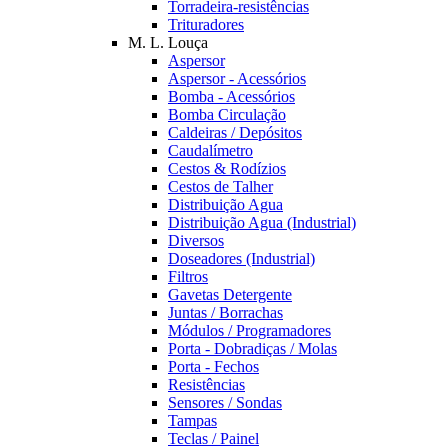
Torradeira-resistências
Trituradores
M. L. Louça
Aspersor
Aspersor - Acessórios
Bomba - Acessórios
Bomba Circulação
Caldeiras / Depósitos
Caudalímetro
Cestos & Rodízios
Cestos de Talher
Distribuição Agua
Distribuição Agua (Industrial)
Diversos
Doseadores (Industrial)
Filtros
Gavetas Detergente
Juntas / Borrachas
Módulos / Programadores
Porta - Dobradiças / Molas
Porta - Fechos
Resistências
Sensores / Sondas
Tampas
Teclas / Painel