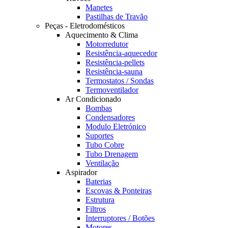
Manetes
Pastilhas de Travão
Peças - Eletrodomésticos
Aquecimento & Clima
Motorredutor
Resistência-aquecedor
Resistência-pellets
Resistência-sauna
Termostatos / Sondas
Termoventilador
Ar Condicionado
Bombas
Condensadores
Modulo Eletrónico
Suportes
Tubo Cobre
Tubo Drenagem
Ventilação
Aspirador
Baterias
Escovas & Ponteiras
Estrutura
Filtros
Interruptores / Botões
Motores