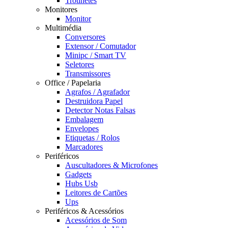
Trotinetes
Monitores
Monitor
Multimédia
Conversores
Extensor / Comutador
Minipc / Smart TV
Seletores
Transmissores
Office / Papelaria
Agrafos / Agrafador
Destruidora Papel
Detector Notas Falsas
Embalagem
Envelopes
Etiquetas / Rolos
Marcadores
Periféricos
Auscultadores & Microfones
Gadgets
Hubs Usb
Leitores de Cartões
Ups
Periféricos & Acessórios
Acessórios de Som