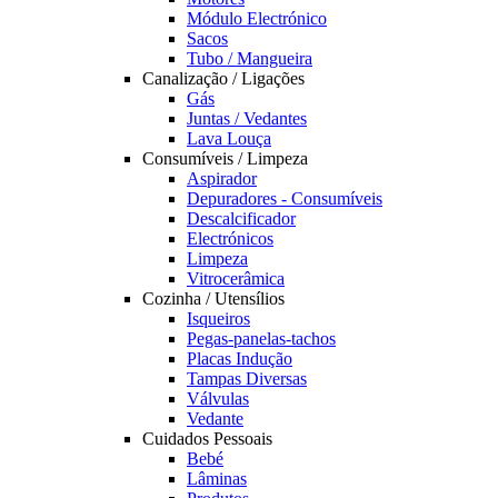
Módulo Electrónico
Sacos
Tubo / Mangueira
Canalização / Ligações
Gás
Juntas / Vedantes
Lava Louça
Consumíveis / Limpeza
Aspirador
Depuradores - Consumíveis
Descalcificador
Electrónicos
Limpeza
Vitrocerâmica
Cozinha / Utensílios
Isqueiros
Pegas-panelas-tachos
Placas Indução
Tampas Diversas
Válvulas
Vedante
Cuidados Pessoais
Bebé
Lâminas