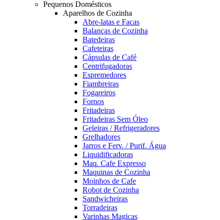
Pequenos Domésticos
Aparelhos de Cozinha
Abre-latas e Facas
Balanças de Cozinha
Batedeiras
Cafeteiras
Cápsulas de Café
Centrifugadoras
Espremedores
Fiambreiras
Fogareiros
Fornos
Fritadeiras
Fritadeiras Sem Óleo
Geleiras / Refrigeradores
Grelhadores
Jarros e Ferv. / Purif. Água
Liquidificadoras
Maq. Cafe Expresso
Maquinas de Cozinha
Moinhos de Cafe
Robot de Cozinha
Sandwicheiras
Torradeiras
Varinhas Magicas