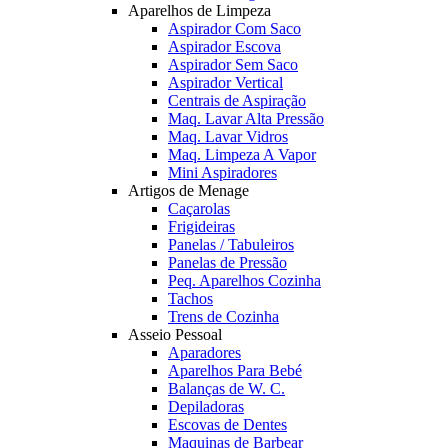
Aparelhos de Limpeza
Aspirador Com Saco
Aspirador Escova
Aspirador Sem Saco
Aspirador Vertical
Centrais de Aspiração
Maq. Lavar Alta Pressão
Maq. Lavar Vidros
Maq. Limpeza A Vapor
Mini Aspiradores
Artigos de Menage
Caçarolas
Frigideiras
Panelas / Tabuleiros
Panelas de Pressão
Peq. Aparelhos Cozinha
Tachos
Trens de Cozinha
Asseio Pessoal
Aparadores
Aparelhos Para Bebé
Balanças de W. C.
Depiladoras
Escovas de Dentes
Maquinas de Barbear