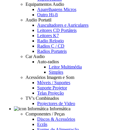
Equipamentos Audio
Aparelhagens Micros
Outro Hi-fi
Audio Portatil
Auscultadores e Auriculares
Leitores CD Portáteis
Leitores K7
Radio Relogio
Radios C / CD
Radios Portateis
Car Audio
Auto-radios
Leitor Multimédia
Simples
Acessórios Imagem e Som
Móveis / Suportes
Suporte Projetor
Telas Projeção
TV's Combinados
Projectores de Video
Informática
Componentes / Peças
Discos & Acessórios
Ecrãs
Fontes de Alimentação