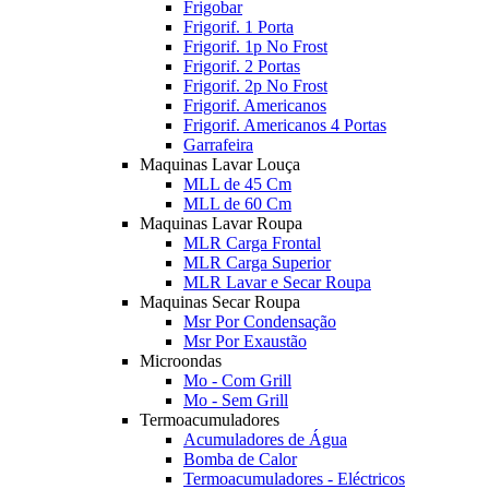
Frigobar
Frigorif. 1 Porta
Frigorif. 1p No Frost
Frigorif. 2 Portas
Frigorif. 2p No Frost
Frigorif. Americanos
Frigorif. Americanos 4 Portas
Garrafeira
Maquinas Lavar Louça
MLL de 45 Cm
MLL de 60 Cm
Maquinas Lavar Roupa
MLR Carga Frontal
MLR Carga Superior
MLR Lavar e Secar Roupa
Maquinas Secar Roupa
Msr Por Condensação
Msr Por Exaustão
Microondas
Mo - Com Grill
Mo - Sem Grill
Termoacumuladores
Acumuladores de Água
Bomba de Calor
Termoacumuladores - Eléctricos