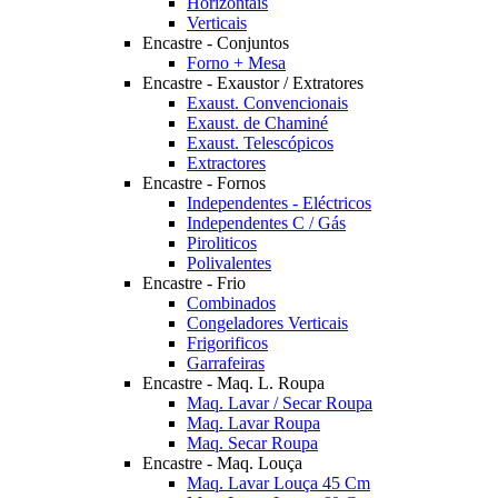
Horizontais
Verticais
Encastre - Conjuntos
Forno + Mesa
Encastre - Exaustor / Extratores
Exaust. Convencionais
Exaust. de Chaminé
Exaust. Telescópicos
Extractores
Encastre - Fornos
Independentes - Eléctricos
Independentes C / Gás
Piroliticos
Polivalentes
Encastre - Frio
Combinados
Congeladores Verticais
Frigorificos
Garrafeiras
Encastre - Maq. L. Roupa
Maq. Lavar / Secar Roupa
Maq. Lavar Roupa
Maq. Secar Roupa
Encastre - Maq. Louça
Maq. Lavar Louça 45 Cm