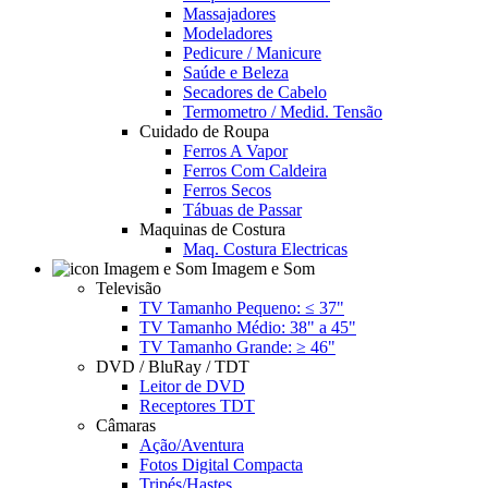
Massajadores
Modeladores
Pedicure / Manicure
Saúde e Beleza
Secadores de Cabelo
Termometro / Medid. Tensão
Cuidado de Roupa
Ferros A Vapor
Ferros Com Caldeira
Ferros Secos
Tábuas de Passar
Maquinas de Costura
Maq. Costura Electricas
Imagem e Som
Televisão
TV Tamanho Pequeno: ≤ 37"
TV Tamanho Médio: 38" a 45"
TV Tamanho Grande: ≥ 46"
DVD / BluRay / TDT
Leitor de DVD
Receptores TDT
Câmaras
Ação/Aventura
Fotos Digital Compacta
Tripés/Hastes