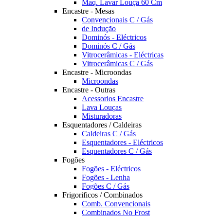
Maq. Lavar Louça 60 Cm
Encastre - Mesas
Convencionais C / Gás
de Indução
Dominós - Eléctricos
Dominós C / Gás
Vitrocerâmicas - Eléctricas
Vitrocerâmicas C / Gás
Encastre - Microondas
Microondas
Encastre - Outras
Acessorios Encastre
Lava Louças
Misturadoras
Esquentadores / Caldeiras
Caldeiras C / Gás
Esquentadores - Eléctricos
Esquentadores C / Gás
Fogões
Fogões - Eléctricos
Fogões - Lenha
Fogões C / Gás
Frigorificos / Combinados
Comb. Convencionais
Combinados No Frost