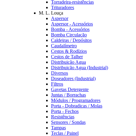
Torradeira-resistências
Trituradores
M. L. Louça
Aspersor
Aspersor - Acessórios
Bomba - Acessórios
Bomba Circulação
Caldeiras / Depósitos
Caudalímetro
Cestos & Rodízios
Cestos de Talher
Distribuição Agua
Distribuição Agua (Industrial)
Diversos
Doseadores (Industrial)
Filtros
Gavetas Detergente
Juntas / Borrachas
Módulos / Programadores
Porta - Dobradiças / Molas
Porta - Fechos
Resistências
Sensores / Sondas
Tampas
Teclas / Painel