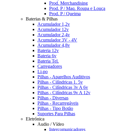
Prod. Merchandising
Prod. P / Maq. Roupa e Louça
Prod. P / Queima
Baterias & Pilhas
Acumulador 1,2v
Acumulador 12v
Acumulador 2,4v
Acumulador 3V - 4V
Acumulador 4,8v
Bateria 12v
Bateria 6v
Bateria Tel.
Carregadores
Li-po
Pilhas - Aparelhos Auditivos
Pilhas - Cilíndricas 1. 5v
Pilhas - Cilíndricas 3v A 6v
Pilhas - Cilíndricas 9v A 12v
Pilhas - Diversas
Pilhas - Recarregáveis
Pilhas - Tipo Botão
Suportes Para Pilhas
Eletrónica
Audio / Vídeo
Intercomunicadores