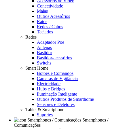
Acessórios de Video
Conectividade
Malas
Outros Acessórios
Ratos
Redes / Cabos
Teclados
Redes
Adaptador Poe
Antenas
Bastidor
Bastidor-acessórios
Switchs
Smart Home
Botões e Comandos
Camaras de Vigilância
Electricidade
Hubs e Bridges
Iluminação Inteligente
Outros Produtos de Smarthome
Sensores e Detetores
Tablet & Smartphone
Suportes
Smartphones /
Comunicações