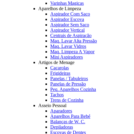
Varinhas Magicas
Aparelhos de Limpeza
Aspirador Com Saco
Aspirador Escova
Aspirador Sem Saco
Aspirador Vertical
Centrais de Aspiração
Maq. Lavar Alta Pressão
Maq. Lavar Vidros
Maq. Limpeza A Vapor
Mini Aspiradores
Artigos de Menage
Caçarolas
Frigideiras
Panelas / Tabuleiros
Panelas de Pressão
Peq. Aparelhos Cozinha
Tachos
Trens de Cozinha
Asseio Pessoal
Aparadores
Aparelhos Para Bebé
Balanças de W. C.
Depiladoras
Escovas de Dentes