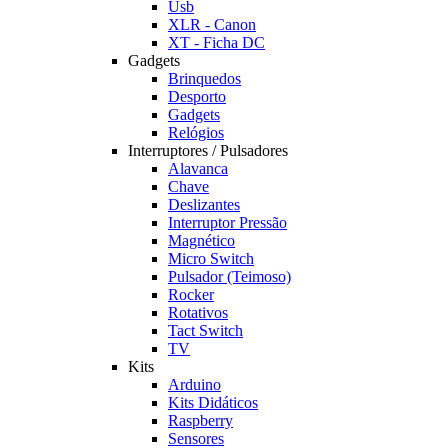
Usb
XLR - Canon
XT - Ficha DC
Gadgets
Brinquedos
Desporto
Gadgets
Relógios
Interruptores / Pulsadores
Alavanca
Chave
Deslizantes
Interruptor Pressão
Magnético
Micro Switch
Pulsador (Teimoso)
Rocker
Rotativos
Tact Switch
TV
Kits
Arduino
Kits Didáticos
Raspberry
Sensores