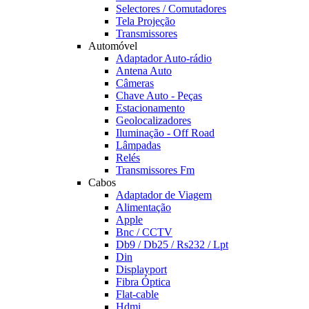
Selectores / Comutadores
Tela Projeção
Transmissores
Automóvel
Adaptador Auto-rádio
Antena Auto
Câmeras
Chave Auto - Peças
Estacionamento
Geolocalizadores
Iluminação - Off Road
Lâmpadas
Relés
Transmissores Fm
Cabos
Adaptador de Viagem
Alimentação
Apple
Bnc / CCTV
Db9 / Db25 / Rs232 / Lpt
Din
Displayport
Fibra Óptica
Flat-cable
Hdmi