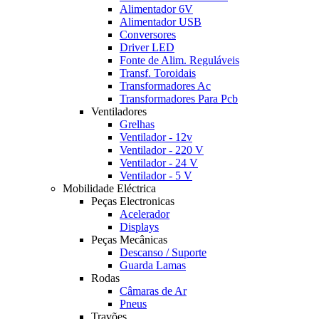
Alimentador 6V
Alimentador USB
Conversores
Driver LED
Fonte de Alim. Reguláveis
Transf. Toroidais
Transformadores Ac
Transformadores Para Pcb
Ventiladores
Grelhas
Ventilador - 12v
Ventilador - 220 V
Ventilador - 24 V
Ventilador - 5 V
Mobilidade Eléctrica
Peças Electronicas
Acelerador
Displays
Peças Mecânicas
Descanso / Suporte
Guarda Lamas
Rodas
Câmaras de Ar
Pneus
Travões