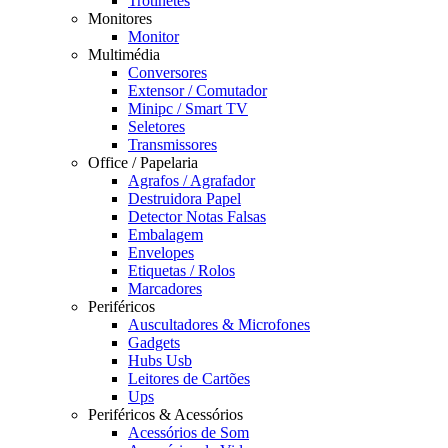
Trotinetes
Monitores
Monitor
Multimédia
Conversores
Extensor / Comutador
Minipc / Smart TV
Seletores
Transmissores
Office / Papelaria
Agrafos / Agrafador
Destruidora Papel
Detector Notas Falsas
Embalagem
Envelopes
Etiquetas / Rolos
Marcadores
Periféricos
Auscultadores & Microfones
Gadgets
Hubs Usb
Leitores de Cartões
Ups
Periféricos & Acessórios
Acessórios de Som