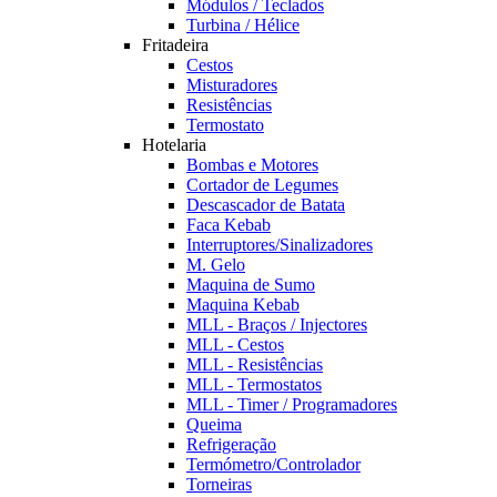
Módulos / Teclados
Turbina / Hélice
Fritadeira
Cestos
Misturadores
Resistências
Termostato
Hotelaria
Bombas e Motores
Cortador de Legumes
Descascador de Batata
Faca Kebab
Interruptores/Sinalizadores
M. Gelo
Maquina de Sumo
Maquina Kebab
MLL - Braços / Injectores
MLL - Cestos
MLL - Resistências
MLL - Termostatos
MLL - Timer / Programadores
Queima
Refrigeração
Termómetro/Controlador
Torneiras