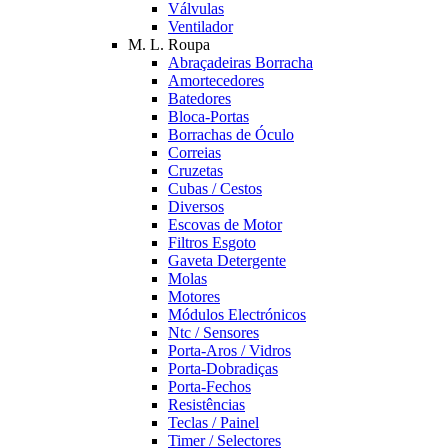
Válvulas
Ventilador
M. L. Roupa
Abraçadeiras Borracha
Amortecedores
Batedores
Bloca-Portas
Borrachas de Óculo
Correias
Cruzetas
Cubas / Cestos
Diversos
Escovas de Motor
Filtros Esgoto
Gaveta Detergente
Molas
Motores
Módulos Electrónicos
Ntc / Sensores
Porta-Aros / Vidros
Porta-Dobradiças
Porta-Fechos
Resistências
Teclas / Painel
Timer / Selectores