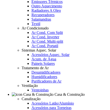
Emissores Térmicos
Outro Aquecimento
Radiadores A Oleo
Recuperadores
Salamandras
Textil
Ar Condicionado
Ar Cond. Com Split
Ar Cond. Inverter
Ar Cond. Multi-split
Ar Cond. Portatil
Sistemas Aquec. Solar
Acessórios Aquec. Solar
Acum. de Água
Paineis Solares
Tratamento de Ar
Desumidificadores
Humidificadores
Purificadores de Ar
Ventilação
Ventoinhas
Casa & Construção
Canalização
Acessórios Latão/Alumínio
Acessórios para Torneiras