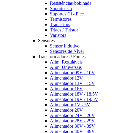
Resistências-bobinada
Suportes Ci
Suportes Ci - Plcc
Termistores
Transistors
Triacs / Tiristor
Varistors
Sensores
Sensor Indutivo
Sensores de Nível
Transformadores / Fontes
Alim. Reguláveis
Alim. Universais
Alimentador 09V - 10V
Alimentador 12V
Alimentador 13V - 15V
Alimentador 16V
Alimentador 18V / 18,5V
Alimentador 19V / 19,5V
Alimentador 1V - 5V
Alimentador 20V
Alimentador 24V - 26V
Alimentador 28V - 29V
Alimentador 30V - 39V
Alimentador 40V - 49V