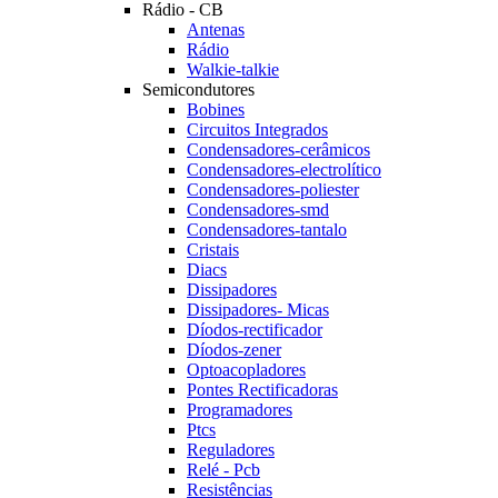
Rádio - CB
Antenas
Rádio
Walkie-talkie
Semicondutores
Bobines
Circuitos Integrados
Condensadores-cerâmicos
Condensadores-electrolítico
Condensadores-poliester
Condensadores-smd
Condensadores-tantalo
Cristais
Diacs
Dissipadores
Dissipadores- Micas
Díodos-rectificador
Díodos-zener
Optoacopladores
Pontes Rectificadoras
Programadores
Ptcs
Reguladores
Relé - Pcb
Resistências