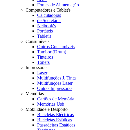
Fontes de Alimentação
Computadores e Tablet's
Calculadoras
de Secretária
Netbook's
Portáteis
Tablet's
Consumíveis
Outros Consumíveis
Tambor (Drum)
Tinteiros
Toners
Impressoras
Laser
Multifunções J. Tinta
Multifunções Laser
Outras Impressoras
Memórias
Cartões de Memória
Memórias Usb
Mobilidade e Desporto
Bicicletas Eléctricas
Bicicletas Estáticas
Passadeiras Estáticas