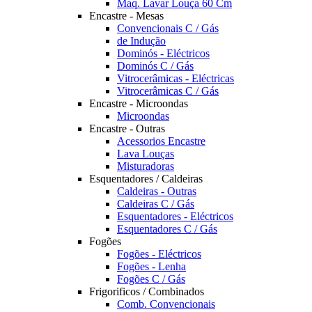
Maq. Lavar Louça 60 Cm
Encastre - Mesas
Convencionais C / Gás
de Indução
Dominós - Eléctricos
Dominós C / Gás
Vitrocerâmicas - Eléctricas
Vitrocerâmicas C / Gás
Encastre - Microondas
Microondas
Encastre - Outras
Acessorios Encastre
Lava Louças
Misturadoras
Esquentadores / Caldeiras
Caldeiras - Outras
Caldeiras C / Gás
Esquentadores - Eléctricos
Esquentadores C / Gás
Fogões
Fogões - Eléctricos
Fogões - Lenha
Fogões C / Gás
Frigorificos / Combinados
Comb. Convencionais