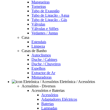
Mangueiras
Torneiras
Tubo de Exaustão
Tubo de Ligação - Agua
Tubo de Ligação - Gás
Válvulas
Válvulas e Sifões
Vedantes / Juntas
Casa
Estendais
Limpeza
Casas de Banho
Autoclismos
Duche / Cabines
Duche / Chuveiros
Espelhos
Extractor de Ar
Misturadoras
Eletrónica / Acessórios
Acessórios - Diversos
Acessórios e Baterias
Acessórios
Adaptadores Eléctricos
Baterias
Lampadas