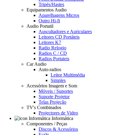
Tripés/Hastes
Equipamentos Audio
Aparelhagens Micros
Outro Hi-fi
Audio Portatil
Auscultadores e Auriculares
Leitores CD Portáteis
Leitores K7
Radio Relogio
Radios C / CD
Radios Portateis
Car Audio
Auto-radios
Leitor Multimédia
Simples
Acessórios Imagem e Som
Móveis / Suportes
Suporte Projetor
Telas Projeção
TV's Combinados
Projectores de Video
Informática
Componentes / Peças
Discos & Acessórios
Ecrãs