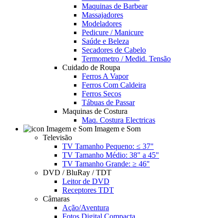
Maquinas de Barbear
Massajadores
Modeladores
Pedicure / Manicure
Saúde e Beleza
Secadores de Cabelo
Termometro / Medid. Tensão
Cuidado de Roupa
Ferros A Vapor
Ferros Com Caldeira
Ferros Secos
Tábuas de Passar
Maquinas de Costura
Maq. Costura Electricas
Imagem e Som
Televisão
TV Tamanho Pequeno: ≤ 37"
TV Tamanho Médio: 38" a 45"
TV Tamanho Grande: ≥ 46"
DVD / BluRay / TDT
Leitor de DVD
Receptores TDT
Câmaras
Ação/Aventura
Fotos Digital Compacta