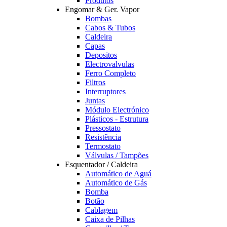
Produtos
Engomar & Ger. Vapor
Bombas
Cabos & Tubos
Caldeira
Capas
Depositos
Electrovalvulas
Ferro Completo
Filtros
Interruptores
Juntas
Módulo Electrónico
Plásticos - Estrutura
Pressostato
Resistência
Termostato
Válvulas / Tampões
Esquentador / Caldeira
Automático de Aguá
Automático de Gás
Bomba
Botão
Cablagem
Caixa de Pilhas