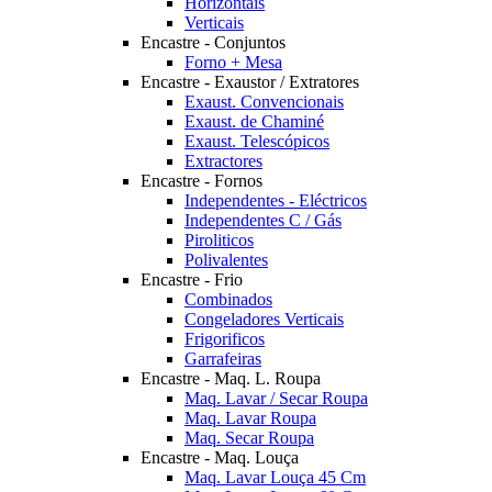
Horizontais
Verticais
Encastre - Conjuntos
Forno + Mesa
Encastre - Exaustor / Extratores
Exaust. Convencionais
Exaust. de Chaminé
Exaust. Telescópicos
Extractores
Encastre - Fornos
Independentes - Eléctricos
Independentes C / Gás
Piroliticos
Polivalentes
Encastre - Frio
Combinados
Congeladores Verticais
Frigorificos
Garrafeiras
Encastre - Maq. L. Roupa
Maq. Lavar / Secar Roupa
Maq. Lavar Roupa
Maq. Secar Roupa
Encastre - Maq. Louça
Maq. Lavar Louça 45 Cm