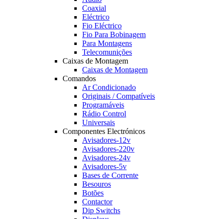
Coaxial
Eléctrico
Fio Eléctrico
Fio Para Bobinagem
Para Montagens
Telecomunições
Caixas de Montagem
Caixas de Montagem
Comandos
Ar Condicionado
Originais / Compatíveis
Programáveis
Rádio Control
Universais
Componentes Electrónicos
Avisadores-12v
Avisadores-220v
Avisadores-24v
Avisadores-5v
Bases de Corrente
Besouros
Botões
Contactor
Dip Switchs