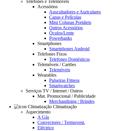
Telefones e Telemóveis
Acessórios
Auscultadores e Auriculares
Capas e Películas
Mini Colunas Portáteis
Outros Acessórios
Óculos/Lente
Powerbanks
Smartphones
Smartphones Android
Telefones Fixos
Telefones Domésticos
Telemóveis / Cartões
Telemóveis
Wearables
Pulseiras Fitness
Smartwatches
Serviços TV / Internet / Outros
Mat. Promocional / Publicidade
Merchandising / Brindes
Climatização
Aquecimento
A Gás
Convectores / Termovent.
Eléctrico