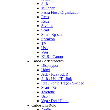
Jack
Multipar
Passa Fios / Organizador
Rcas
Rede
S-vídeo
Scart
Sma - Rp-sma-n
Speakon
TV
Usb
Vga
XLR - Canon
Cabos / Adaptadores
Displayport
Hdmi
Jack / Rca / XLR
Jack / Usb / Toslink
Rca / Ponto Traço / S-video
Scart - Rca
Telefone
Usb
Vga / Dvi / Hdmi
Cabos Em Rolo
Audio