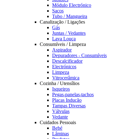
Módulo Electrónico
Sacos
Tubo / Mangueira
Canalização / Ligações
Gás
Juntas / Vedantes
Lava Louça
Consumíveis / Limpeza
Aspirador
Depuradores - Consumíveis
Descalcificador
Electrónicos
Limpeza
Vitrocerâmica
Cozinha / Utensílios
Isqueiros
Pegas-panelas-tachos
Placas Indução
Tampas Diversas
Válvulas
Vedante
Cuidados Pessoais
Bebé
Lâminas