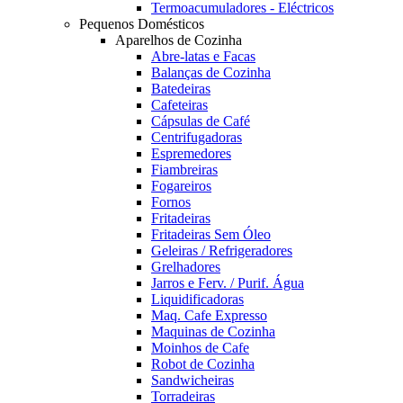
Termoacumuladores - Eléctricos
Pequenos Domésticos
Aparelhos de Cozinha
Abre-latas e Facas
Balanças de Cozinha
Batedeiras
Cafeteiras
Cápsulas de Café
Centrifugadoras
Espremedores
Fiambreiras
Fogareiros
Fornos
Fritadeiras
Fritadeiras Sem Óleo
Geleiras / Refrigeradores
Grelhadores
Jarros e Ferv. / Purif. Água
Liquidificadoras
Maq. Cafe Expresso
Maquinas de Cozinha
Moinhos de Cafe
Robot de Cozinha
Sandwicheiras
Torradeiras