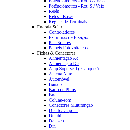
Potênciómetros - Rot. C / Veio
Potênciómetros - Rot. S / Veio
Relés
Relés - Bases
Réguas de Terminais
Energia Solar
Controladores
Estruturas de Fixação
Kits Solares
Paineis Fotovoltaicos
Fichas & Conectores
Alimentação Ac
Alimentação Dc
Amp Superseal (estanques)
Antena Auto
Automóvel
Banana
Barra de Pinos
Bnc
Coluna-som
Conectores Multifunção
D-sub / Capótas
Delphi
Deutsch
Din