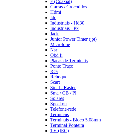
F (Coaxial)
Garras / Crocodilos
Hdmi
Idc
Industriais - Hd30
Industriais - Px
Jack
Junior Power Timer (jpt)
Microfone
Nsr
Obd Ii
Placas de Terminais
Ponto Traço
Rca
Reboque
Scart
Sinal - Raster
Sma / CB / Pl
Solares
Speakon
Telefone-rede
Terminais
Terminais - Bloco 5.08mm
Terminal-Ponteira
TV (IEC)