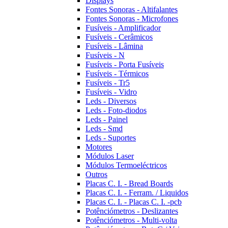
Displays
Fontes Sonoras - Altifalantes
Fontes Sonoras - Microfones
Fusíveis - Amplificador
Fusíveis - Cerâmicos
Fusíveis - Lâmina
Fusíveis - N
Fusíveis - Porta Fusíveis
Fusíveis - Térmicos
Fusíveis - Tr5
Fusíveis - Vidro
Leds - Diversos
Leds - Foto-diodos
Leds - Painel
Leds - Smd
Leds - Suportes
Motores
Módulos Laser
Módulos Termoeléctricos
Outros
Placas C. I. - Bread Boards
Placas C. I. - Ferram. / Liquidos
Placas C. I. - Placas C. I. -pcb
Potênciómetros - Deslizantes
Potênciómetros - Multi-volta