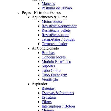
Manetes
Pastilhas de Travão
Peças - Eletrodomésticos
Aquecimento & Clima
Motorredutor
Resistência-aquecedor
Resistência-pellets
Resistência-sauna
Termostatos / Sondas
Termoventilador
Ar Condicionado
Bombas
Condensadores
Modulo Eletrónico
Suportes
Tubo Cobre
Tubo Drenagem
Ventilação
Aspirador
Baterias
Escovas & Ponteiras
Estrutura
Filtros
Interruptores / Botões
Motores