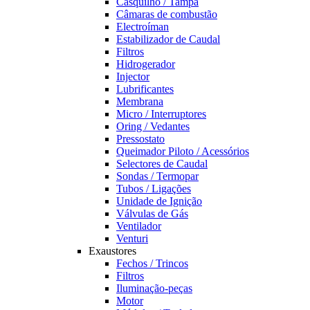
Casquilho / Tampa
Câmaras de combustão
Electroíman
Estabilizador de Caudal
Filtros
Hidrogerador
Injector
Lubrificantes
Membrana
Micro / Interruptores
Oring / Vedantes
Pressostato
Queimador Piloto / Acessórios
Selectores de Caudal
Sondas / Termopar
Tubos / Ligações
Unidade de Ignição
Válvulas de Gás
Ventilador
Venturi
Exaustores
Fechos / Trincos
Filtros
Iluminação-peças
Motor