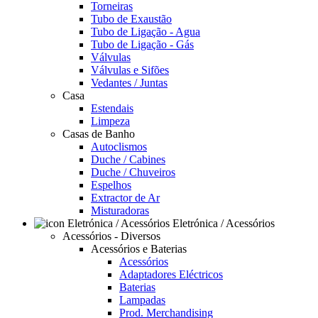
Torneiras
Tubo de Exaustão
Tubo de Ligação - Agua
Tubo de Ligação - Gás
Válvulas
Válvulas e Sifões
Vedantes / Juntas
Casa
Estendais
Limpeza
Casas de Banho
Autoclismos
Duche / Cabines
Duche / Chuveiros
Espelhos
Extractor de Ar
Misturadoras
Eletrónica / Acessórios
Acessórios - Diversos
Acessórios e Baterias
Acessórios
Adaptadores Eléctricos
Baterias
Lampadas
Prod. Merchandising