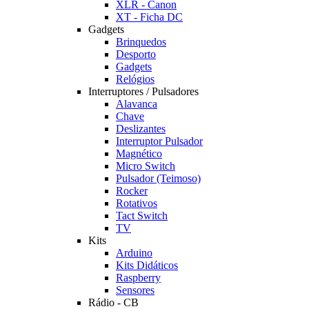
XLR - Canon
XT - Ficha DC
Gadgets
Brinquedos
Desporto
Gadgets
Relógios
Interruptores / Pulsadores
Alavanca
Chave
Deslizantes
Interruptor Pulsador
Magnético
Micro Switch
Pulsador (Teimoso)
Rocker
Rotativos
Tact Switch
TV
Kits
Arduino
Kits Didáticos
Raspberry
Sensores
Rádio - CB