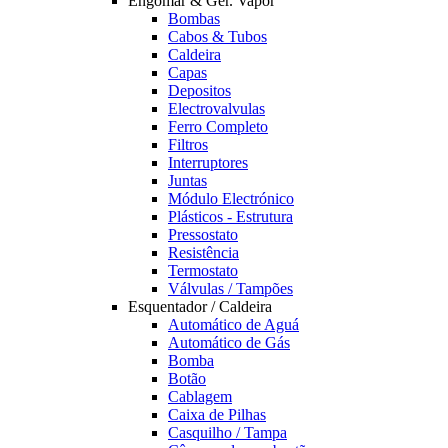
Engomar & Ger. Vapor
Bombas
Cabos & Tubos
Caldeira
Capas
Depositos
Electrovalvulas
Ferro Completo
Filtros
Interruptores
Juntas
Módulo Electrónico
Plásticos - Estrutura
Pressostato
Resistência
Termostato
Válvulas / Tampões
Esquentador / Caldeira
Automático de Aguá
Automático de Gás
Bomba
Botão
Cablagem
Caixa de Pilhas
Casquilho / Tampa