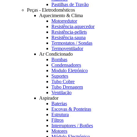
Pastilhas de Travão
Peças - Eletrodomésticos
Aquecimento & Clima
Motorredutor
Resistência-aquecedor
Resistência-pellets
Resistência-sauna
Termostatos / Sondas
Termoventilador
Ar Condicionado
Bombas
Condensadores
Modulo Eletrónico
Suportes
Tubo Cobre
Tubo Drenagem
Ventilação
Aspirador
Baterias
Escovas & Ponteiras
Estrutura
Filtros
Interruptores / Botões
Motores
Módulo Electrónico