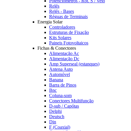
Potênciómetros - Rot. S / Veio
Relés
Relés - Bases
Réguas de Terminais
Energia Solar
Controladores
Estruturas de Fixação
Kits Solares
Paineis Fotovoltaicos
Fichas & Conectores
Alimentação Ac
Alimentação Dc
Amp Superseal (estanques)
Antena Auto
Automóvel
Banana
Barra de Pinos
Bnc
Coluna-som
Conectores Multifunção
D-sub / Capótas
Delphi
Deutsch
Din
F (Coaxial)