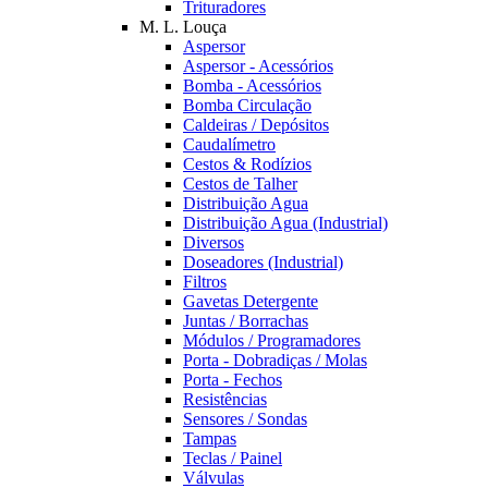
Trituradores
M. L. Louça
Aspersor
Aspersor - Acessórios
Bomba - Acessórios
Bomba Circulação
Caldeiras / Depósitos
Caudalímetro
Cestos & Rodízios
Cestos de Talher
Distribuição Agua
Distribuição Agua (Industrial)
Diversos
Doseadores (Industrial)
Filtros
Gavetas Detergente
Juntas / Borrachas
Módulos / Programadores
Porta - Dobradiças / Molas
Porta - Fechos
Resistências
Sensores / Sondas
Tampas
Teclas / Painel
Válvulas