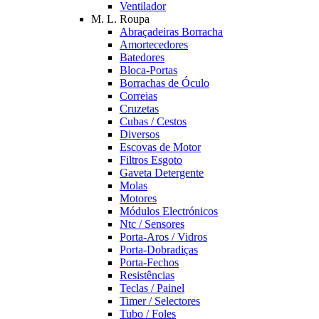
Ventilador
M. L. Roupa
Abraçadeiras Borracha
Amortecedores
Batedores
Bloca-Portas
Borrachas de Óculo
Correias
Cruzetas
Cubas / Cestos
Diversos
Escovas de Motor
Filtros Esgoto
Gaveta Detergente
Molas
Motores
Módulos Electrónicos
Ntc / Sensores
Porta-Aros / Vidros
Porta-Dobradiças
Porta-Fechos
Resistências
Teclas / Painel
Timer / Selectores
Tubo / Foles