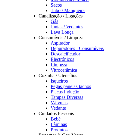
Sacos
Tubo / Mangueira
Canalização / Ligações
Gás
Juntas / Vedantes
Lava Louça
Consumíveis / Limpeza
Aspirador
Depuradores - Consumíveis
Descalcificador
Electrónicos
Limpeza
Vitrocerâmica
Cozinha / Utensílios
Isqueiros
Pegas-panelas-tachos
Placas Indução
Tampas Diversas
Válvulas
Vedante
Cuidados Pessoais
Bebé
Lâminas
Produtos