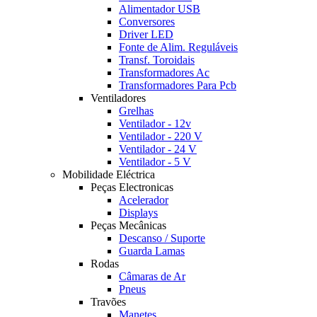
Alimentador USB
Conversores
Driver LED
Fonte de Alim. Reguláveis
Transf. Toroidais
Transformadores Ac
Transformadores Para Pcb
Ventiladores
Grelhas
Ventilador - 12v
Ventilador - 220 V
Ventilador - 24 V
Ventilador - 5 V
Mobilidade Eléctrica
Peças Electronicas
Acelerador
Displays
Peças Mecânicas
Descanso / Suporte
Guarda Lamas
Rodas
Câmaras de Ar
Pneus
Travões
Manetes