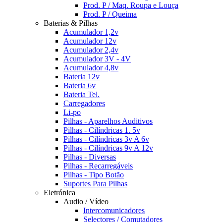
Prod. P / Maq. Roupa e Louça
Prod. P / Queima
Baterias & Pilhas
Acumulador 1,2v
Acumulador 12v
Acumulador 2,4v
Acumulador 3V - 4V
Acumulador 4,8v
Bateria 12v
Bateria 6v
Bateria Tel.
Carregadores
Li-po
Pilhas - Aparelhos Auditivos
Pilhas - Cilíndricas 1. 5v
Pilhas - Cilíndricas 3v A 6v
Pilhas - Cilíndricas 9v A 12v
Pilhas - Diversas
Pilhas - Recarregáveis
Pilhas - Tipo Botão
Suportes Para Pilhas
Eletrónica
Audio / Vídeo
Intercomunicadores
Selectores / Comutadores