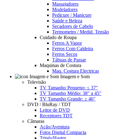
Massajadores
Modeladores
Pedicure / Manicure
Saúde e Beleza
Secadores de Cabelo
Termometro / Medid. Tensão
Cuidado de Roupa
Ferros A Vapor
Ferros Com Caldeira
Ferros Secos
Tábuas de Passar
Maquinas de Costura
Maq. Costura Electricas
Imagem e Som
Televisão
TV Tamanho Pequeno: ≤ 37"
TV Tamanho Médio: 38" a 45"
TV Tamanho Grande: ≥ 46"
DVD / BluRay / TDT
Leitor de DVD
Receptores TDT
Câmaras
Ação/Aventura
Fotos Digital Compacta
Tripés/Hastes