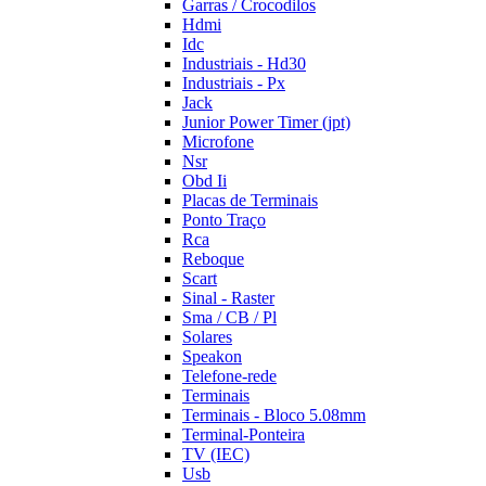
Garras / Crocodilos
Hdmi
Idc
Industriais - Hd30
Industriais - Px
Jack
Junior Power Timer (jpt)
Microfone
Nsr
Obd Ii
Placas de Terminais
Ponto Traço
Rca
Reboque
Scart
Sinal - Raster
Sma / CB / Pl
Solares
Speakon
Telefone-rede
Terminais
Terminais - Bloco 5.08mm
Terminal-Ponteira
TV (IEC)
Usb