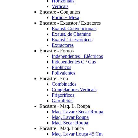
Horizontais
Verticais
Encastre - Conjuntos
Forno + Mesa
Encastre - Exaustor / Extratores
Exaust. Convencionais
Exaust. de Chaminé
Exaust. Telescópicos
Extractores
Encastre - Fornos
Independentes - Eléctricos
Independentes C / Gás
Piroliticos
Polivalentes
Encastre - Frio
Combinados
Congeladores Verticais
Frigorificos
Garrafeiras
Encastre - Maq. L. Roupa
Maq. Lavar / Secar Roupa
Maq. Lavar Roupa
Maq. Secar Roupa
Encastre - Maq. Louça
Maq. Lavar Louça 45 Cm