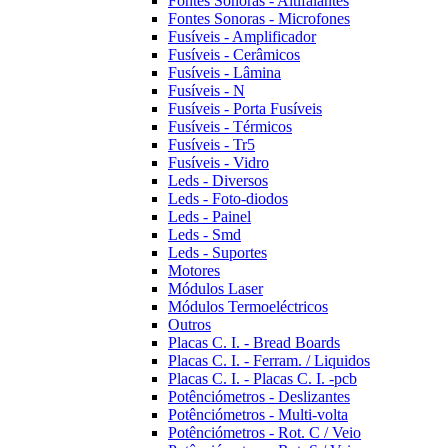
Fontes Sonoras - Altifalantes
Fontes Sonoras - Microfones
Fusíveis - Amplificador
Fusíveis - Cerâmicos
Fusíveis - Lâmina
Fusíveis - N
Fusíveis - Porta Fusíveis
Fusíveis - Térmicos
Fusíveis - Tr5
Fusíveis - Vidro
Leds - Diversos
Leds - Foto-diodos
Leds - Painel
Leds - Smd
Leds - Suportes
Motores
Módulos Laser
Módulos Termoeléctricos
Outros
Placas C. I. - Bread Boards
Placas C. I. - Ferram. / Liquidos
Placas C. I. - Placas C. I. -pcb
Potênciómetros - Deslizantes
Potênciómetros - Multi-volta
Potênciómetros - Rot. C / Veio