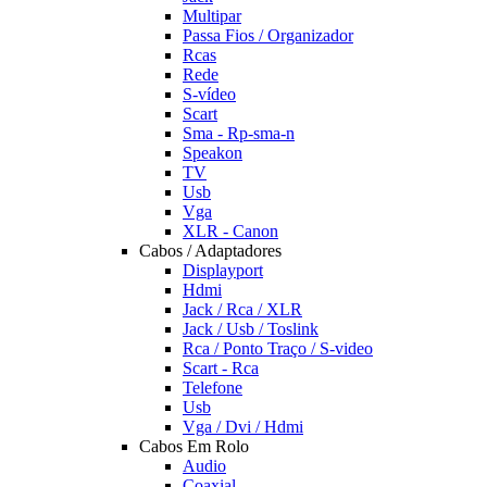
Multipar
Passa Fios / Organizador
Rcas
Rede
S-vídeo
Scart
Sma - Rp-sma-n
Speakon
TV
Usb
Vga
XLR - Canon
Cabos / Adaptadores
Displayport
Hdmi
Jack / Rca / XLR
Jack / Usb / Toslink
Rca / Ponto Traço / S-video
Scart - Rca
Telefone
Usb
Vga / Dvi / Hdmi
Cabos Em Rolo
Audio
Coaxial