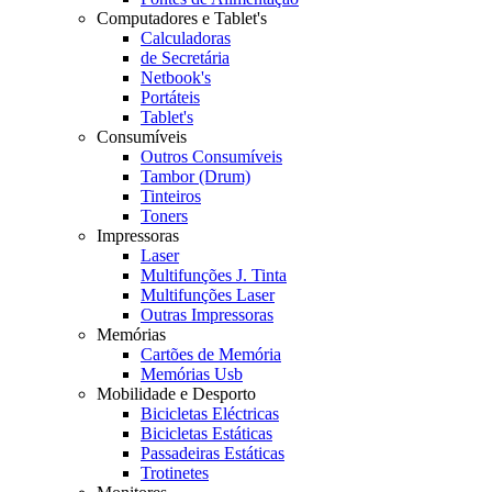
Computadores e Tablet's
Calculadoras
de Secretária
Netbook's
Portáteis
Tablet's
Consumíveis
Outros Consumíveis
Tambor (Drum)
Tinteiros
Toners
Impressoras
Laser
Multifunções J. Tinta
Multifunções Laser
Outras Impressoras
Memórias
Cartões de Memória
Memórias Usb
Mobilidade e Desporto
Bicicletas Eléctricas
Bicicletas Estáticas
Passadeiras Estáticas
Trotinetes