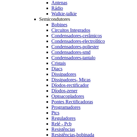
Antenas
Rádio
Walkie-talkie
Semicondutores
Bobines
Circuitos Integrados
Condensadores-cerâmicos
Condensadores-electrolítico
Condensadores-poliester
Condensadores-smd
Condensadores-tantalo
Cristais
Diacs
Dissipadores
Dissipadores- Micas
Díodos-rectificador
Díodos-zener
Optoacopladores
Pontes Rectificadoras
Programadores
Ptcs
Reguladores
Relé - Pcb
Resistências
Resistências-bobinada