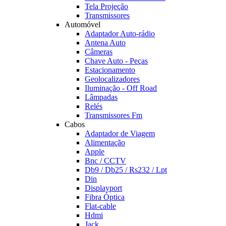
Tela Projeção
Transmissores
Automóvel
Adaptador Auto-rádio
Antena Auto
Câmeras
Chave Auto - Peças
Estacionamento
Geolocalizadores
Iluminação - Off Road
Lâmpadas
Relés
Transmissores Fm
Cabos
Adaptador de Viagem
Alimentação
Apple
Bnc / CCTV
Db9 / Db25 / Rs232 / Lpt
Din
Displayport
Fibra Óptica
Flat-cable
Hdmi
Jack