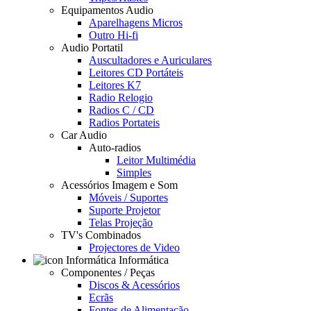
Equipamentos Audio
Aparelhagens Micros
Outro Hi-fi
Audio Portatil
Auscultadores e Auriculares
Leitores CD Portáteis
Leitores K7
Radio Relogio
Radios C / CD
Radios Portateis
Car Audio
Auto-radios
Leitor Multimédia
Simples
Acessórios Imagem e Som
Móveis / Suportes
Suporte Projetor
Telas Projeção
TV's Combinados
Projectores de Video
Informática
Componentes / Peças
Discos & Acessórios
Ecrãs
Fontes de Alimentação