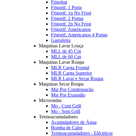
Frigobar
Frigorif. 1 Porta
Frigorif. 1p No Frost
Frigorif. 2 Portas
Frigorif. 2p No Frost
Frigorif. Americanos
Frigorif. Americanos 4 Portas
Garrafeira
Maquinas Lavar Louça
MLL de 45 Cm
MLL de 60 Cm
Maquinas Lavar Roupa
MLR Carga Frontal
MLR Carga Superior
MLR Lavar e Secar Roupa
Maquinas Secar Roupa
Msr Por Condensação
Msr Por Exaustão
Microondas
Mo - Com Grill
Mo - Sem Grill
Termoacumuladores
Acumuladores de Água
Bomba de Calor
Termoacumuladores - Eléctricos