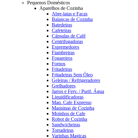
Pequenos Domésticos
Aparelhos de Cozinha
Abre-latas e Facas
Balanças de Cozinha
Batedeiras
Cafeteiras
Cápsulas de Café
Centrifugadoras
Espremedores
Fiambreiras
Fogareiros
Fornos
Fritadeiras
Fritadeiras Sem Óleo
Geleiras / Refrigeradores
Grelhadores
Jarros e Ferv. / Purif. Água
Liquidificadoras
Maq. Cafe Expresso
Maquinas de Cozinha
Moinhos de Cafe
Robot de Cozinha
Sandwicheiras
Torradeiras
Varinhas Magicas