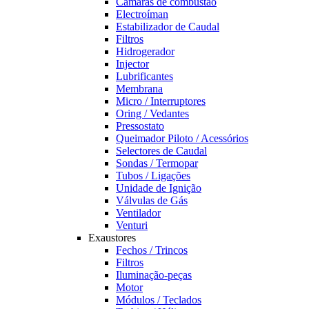
Câmaras de combustão
Electroíman
Estabilizador de Caudal
Filtros
Hidrogerador
Injector
Lubrificantes
Membrana
Micro / Interruptores
Oring / Vedantes
Pressostato
Queimador Piloto / Acessórios
Selectores de Caudal
Sondas / Termopar
Tubos / Ligações
Unidade de Ignição
Válvulas de Gás
Ventilador
Venturi
Exaustores
Fechos / Trincos
Filtros
Iluminação-peças
Motor
Módulos / Teclados