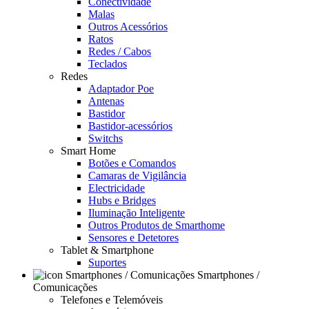
Conectividade
Malas
Outros Acessórios
Ratos
Redes / Cabos
Teclados
Redes
Adaptador Poe
Antenas
Bastidor
Bastidor-acessórios
Switchs
Smart Home
Botões e Comandos
Camaras de Vigilância
Electricidade
Hubs e Bridges
Iluminação Inteligente
Outros Produtos de Smarthome
Sensores e Detetores
Tablet & Smartphone
Suportes
Smartphones /
Comunicações
Telefones e Telemóveis