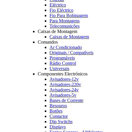
Eléctrico
Fio Eléctrico
Fio Para Bobinagem
Para Montagens
Telecomunições
Caixas de Montagem
Caixas de Montagem
Comandos
Ar Condicionado
Originais / Compatíveis
Programáveis
Rádio Control
Universais
Componentes Electrónicos
Avisadores-12v
Avisadores-220v
Avisadores-24v
Avisadores-5v
Bases de Corrente
Besouros
Botões
Contactor
Dip Switchs
Displays