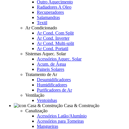
Outro Aquecimento
Radiadores A Oleo
Recuperadores
Salamandras
Textil
Ar Condicionado
Ar Cond. Com Split
Ar Cond. Inverter
Ar Cond. Multi-split
Ar Cond. Portatil
Sistemas Aquec. Solar
Acessórios Aquec. Solar
Acum. de Água
Paineis Solares
Tratamento de Ar
Desumidificadores
Humidificadores
Purificadores de Ar
Ventilação
Ventoinhas
Casa & Construção
Canalização
Acessórios Latão/Alumínio
Acessórios para Torneiras
Mangueiras