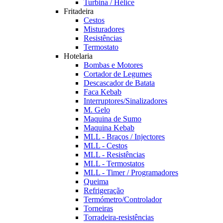
Turbina / Hélice
Fritadeira
Cestos
Misturadores
Resistências
Termostato
Hotelaria
Bombas e Motores
Cortador de Legumes
Descascador de Batata
Faca Kebab
Interruptores/Sinalizadores
M. Gelo
Maquina de Sumo
Maquina Kebab
MLL - Braços / Injectores
MLL - Cestos
MLL - Resistências
MLL - Termostatos
MLL - Timer / Programadores
Queima
Refrigeração
Termómetro/Controlador
Torneiras
Torradeira-resistências