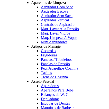
Aparelhos de Limpeza
Aspirador Com Saco
Aspirador Escova
Aspirador Sem Saco
Aspirador Vertical
Centrais de Aspiração
Maq. Lavar Alta Pressão
Maq. Lavar Vidros
Maq. Limpeza A Vapor
Mini Aspiradores
Artigos de Menage
Caçarolas
Frigideiras
Panelas / Tabuleiros
Panelas de Pressão
Peq. Aparelhos Cozinha
Tachos
Trens de Cozinha
Asseio Pessoal
Aparadores
Aparelhos Para Bebé
Balanças de W. C.
Depiladoras
Escovas de Dentes
Maquinas de Barbear