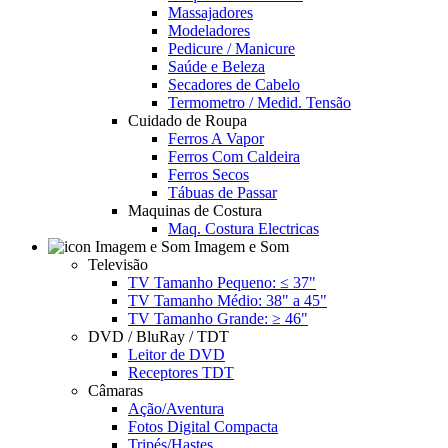
Massajadores
Modeladores
Pedicure / Manicure
Saúde e Beleza
Secadores de Cabelo
Termometro / Medid. Tensão
Cuidado de Roupa
Ferros A Vapor
Ferros Com Caldeira
Ferros Secos
Tábuas de Passar
Maquinas de Costura
Maq. Costura Electricas
Imagem e Som
Televisão
TV Tamanho Pequeno: ≤ 37"
TV Tamanho Médio: 38" a 45"
TV Tamanho Grande: ≥ 46"
DVD / BluRay / TDT
Leitor de DVD
Receptores TDT
Câmaras
Ação/Aventura
Fotos Digital Compacta
Tripés/Hastes