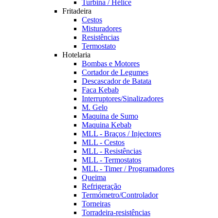
Turbina / Hélice
Fritadeira
Cestos
Misturadores
Resistências
Termostato
Hotelaria
Bombas e Motores
Cortador de Legumes
Descascador de Batata
Faca Kebab
Interruptores/Sinalizadores
M. Gelo
Maquina de Sumo
Maquina Kebab
MLL - Braços / Injectores
MLL - Cestos
MLL - Resistências
MLL - Termostatos
MLL - Timer / Programadores
Queima
Refrigeração
Termómetro/Controlador
Torneiras
Torradeira-resistências