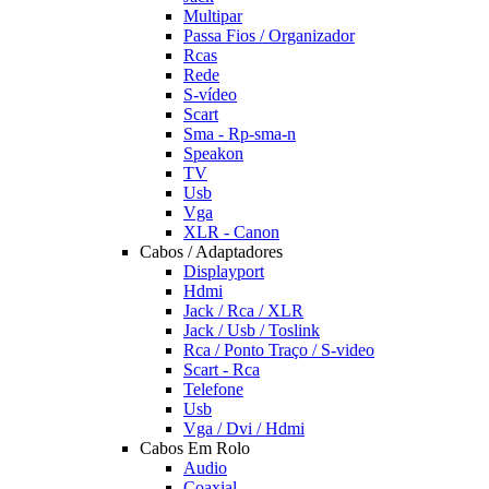
Multipar
Passa Fios / Organizador
Rcas
Rede
S-vídeo
Scart
Sma - Rp-sma-n
Speakon
TV
Usb
Vga
XLR - Canon
Cabos / Adaptadores
Displayport
Hdmi
Jack / Rca / XLR
Jack / Usb / Toslink
Rca / Ponto Traço / S-video
Scart - Rca
Telefone
Usb
Vga / Dvi / Hdmi
Cabos Em Rolo
Audio
Coaxial