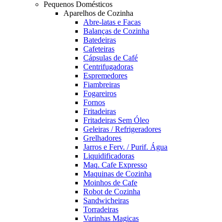
Pequenos Domésticos
Aparelhos de Cozinha
Abre-latas e Facas
Balanças de Cozinha
Batedeiras
Cafeteiras
Cápsulas de Café
Centrifugadoras
Espremedores
Fiambreiras
Fogareiros
Fornos
Fritadeiras
Fritadeiras Sem Óleo
Geleiras / Refrigeradores
Grelhadores
Jarros e Ferv. / Purif. Água
Liquidificadoras
Maq. Cafe Expresso
Maquinas de Cozinha
Moinhos de Cafe
Robot de Cozinha
Sandwicheiras
Torradeiras
Varinhas Magicas