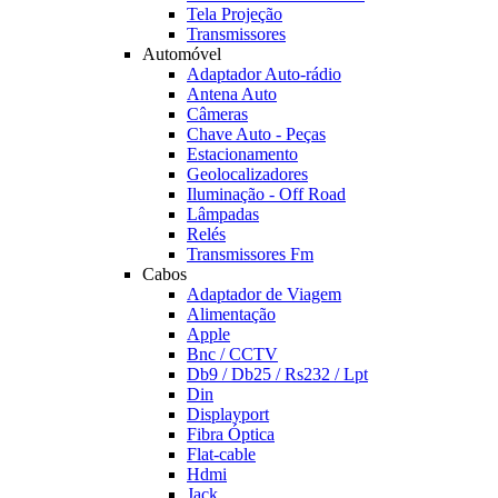
Tela Projeção
Transmissores
Automóvel
Adaptador Auto-rádio
Antena Auto
Câmeras
Chave Auto - Peças
Estacionamento
Geolocalizadores
Iluminação - Off Road
Lâmpadas
Relés
Transmissores Fm
Cabos
Adaptador de Viagem
Alimentação
Apple
Bnc / CCTV
Db9 / Db25 / Rs232 / Lpt
Din
Displayport
Fibra Óptica
Flat-cable
Hdmi
Jack