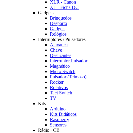
XLR - Canon
XT - Ficha DC
Gadgets
Brinquedos
Desporto
Gadgets
Relógios
Interruptores / Pulsadores
Alavanca
Chave
Deslizantes
Interruptor Pulsador
Magnético
Micro Switch
Pulsador (Teimoso)
Rocker
Rotativos
Tact Switch
TV
Kits
Arduino
Kits Didáticos
Raspberry
Sensores
Rádio - CB