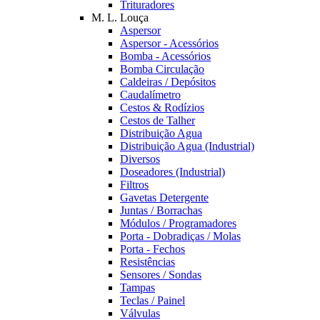
Trituradores
M. L. Louça
Aspersor
Aspersor - Acessórios
Bomba - Acessórios
Bomba Circulação
Caldeiras / Depósitos
Caudalímetro
Cestos & Rodízios
Cestos de Talher
Distribuição Agua
Distribuição Agua (Industrial)
Diversos
Doseadores (Industrial)
Filtros
Gavetas Detergente
Juntas / Borrachas
Módulos / Programadores
Porta - Dobradiças / Molas
Porta - Fechos
Resistências
Sensores / Sondas
Tampas
Teclas / Painel
Válvulas