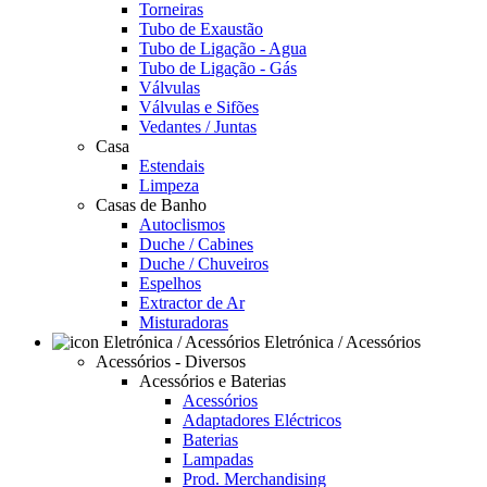
Torneiras
Tubo de Exaustão
Tubo de Ligação - Agua
Tubo de Ligação - Gás
Válvulas
Válvulas e Sifões
Vedantes / Juntas
Casa
Estendais
Limpeza
Casas de Banho
Autoclismos
Duche / Cabines
Duche / Chuveiros
Espelhos
Extractor de Ar
Misturadoras
Eletrónica / Acessórios
Acessórios - Diversos
Acessórios e Baterias
Acessórios
Adaptadores Eléctricos
Baterias
Lampadas
Prod. Merchandising