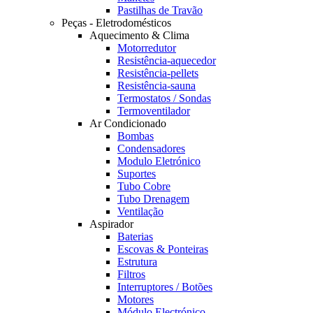
Pastilhas de Travão
Peças - Eletrodomésticos
Aquecimento & Clima
Motorredutor
Resistência-aquecedor
Resistência-pellets
Resistência-sauna
Termostatos / Sondas
Termoventilador
Ar Condicionado
Bombas
Condensadores
Modulo Eletrónico
Suportes
Tubo Cobre
Tubo Drenagem
Ventilação
Aspirador
Baterias
Escovas & Ponteiras
Estrutura
Filtros
Interruptores / Botões
Motores
Módulo Electrónico