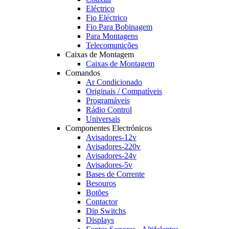
Eléctrico
Fio Eléctrico
Fio Para Bobinagem
Para Montagens
Telecomunições
Caixas de Montagem
Caixas de Montagem
Comandos
Ar Condicionado
Originais / Compatíveis
Programáveis
Rádio Control
Universais
Componentes Electrónicos
Avisadores-12v
Avisadores-220v
Avisadores-24v
Avisadores-5v
Bases de Corrente
Besouros
Botões
Contactor
Dip Switchs
Displays