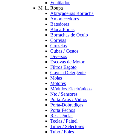
Ventilador
M. L. Roupa
Abraçadeiras Borracha
Amortecedores
Batedores
Bloca-Portas
Borrachas de Óculo
Correias
Cruzetas
Cubas / Cestos
Diversos
Escovas de Motor
Filtros Esgoto
Gaveta Detergente
Molas
Motores
Módulos Electrónicos
Ntc / Sensores
Porta-Aros / Vidros
Porta-Dobradiças
Porta-Fechos
Resistências
Teclas / Painel
Timer / Selectores
Tubo / Foles