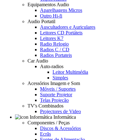
Equipamentos Audio
Aparelhagens Micros
Outro Hi-fi
Audio Portatil
Auscultadores e Auriculares
Leitores CD Portáteis
Leitores K7
Radio Relogio
Radios C / CD
Radios Portateis
Car Audio
Auto-radios
Leitor Multimédia
Simples
Acessórios Imagem e Som
Móveis / Suportes
Suporte Projetor
Telas Projeção
TV's Combinados
Projectores de Video
Informática
Componentes / Peças
Discos & Acessórios
Ecrãs
Fontes de Alimentação