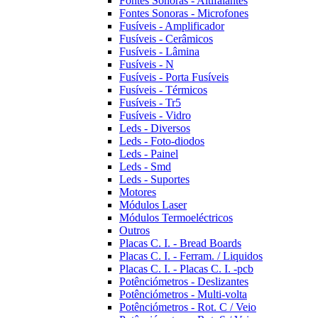
Fontes Sonoras - Altifalantes
Fontes Sonoras - Microfones
Fusíveis - Amplificador
Fusíveis - Cerâmicos
Fusíveis - Lâmina
Fusíveis - N
Fusíveis - Porta Fusíveis
Fusíveis - Térmicos
Fusíveis - Tr5
Fusíveis - Vidro
Leds - Diversos
Leds - Foto-diodos
Leds - Painel
Leds - Smd
Leds - Suportes
Motores
Módulos Laser
Módulos Termoeléctricos
Outros
Placas C. I. - Bread Boards
Placas C. I. - Ferram. / Liquidos
Placas C. I. - Placas C. I. -pcb
Potênciómetros - Deslizantes
Potênciómetros - Multi-volta
Potênciómetros - Rot. C / Veio