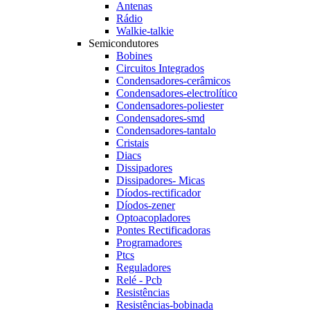
Antenas
Rádio
Walkie-talkie
Semicondutores
Bobines
Circuitos Integrados
Condensadores-cerâmicos
Condensadores-electrolítico
Condensadores-poliester
Condensadores-smd
Condensadores-tantalo
Cristais
Diacs
Dissipadores
Dissipadores- Micas
Díodos-rectificador
Díodos-zener
Optoacopladores
Pontes Rectificadoras
Programadores
Ptcs
Reguladores
Relé - Pcb
Resistências
Resistências-bobinada