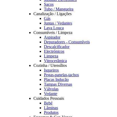
Sacos
Tubo / Mangueira
Canalização / Ligações
Gás
Juntas / Vedantes
Lava Louça
Consumíveis / Limpeza
Aspirador
Depuradores - Consumíveis
Descalcificador
Electrónicos
Limpeza
Vitrocerâmica
Cozinha / Utensílios
Isqueiros
Pegas-panelas-tachos
Placas Indução
Tampas Diversas
Válvulas
Vedante
Cuidados Pessoais
Bebé
Lâminas
Produtos