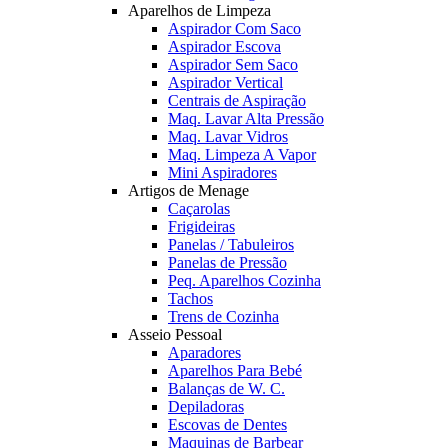
Aparelhos de Limpeza
Aspirador Com Saco
Aspirador Escova
Aspirador Sem Saco
Aspirador Vertical
Centrais de Aspiração
Maq. Lavar Alta Pressão
Maq. Lavar Vidros
Maq. Limpeza A Vapor
Mini Aspiradores
Artigos de Menage
Caçarolas
Frigideiras
Panelas / Tabuleiros
Panelas de Pressão
Peq. Aparelhos Cozinha
Tachos
Trens de Cozinha
Asseio Pessoal
Aparadores
Aparelhos Para Bebé
Balanças de W. C.
Depiladoras
Escovas de Dentes
Maquinas de Barbear