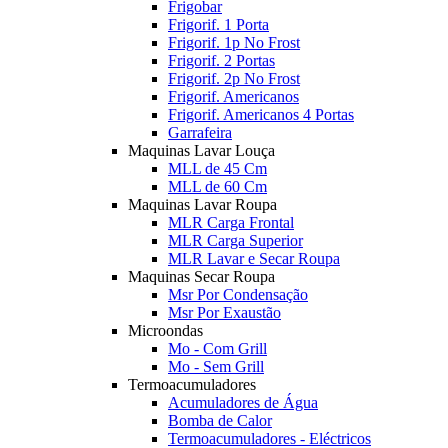
Frigobar
Frigorif. 1 Porta
Frigorif. 1p No Frost
Frigorif. 2 Portas
Frigorif. 2p No Frost
Frigorif. Americanos
Frigorif. Americanos 4 Portas
Garrafeira
Maquinas Lavar Louça
MLL de 45 Cm
MLL de 60 Cm
Maquinas Lavar Roupa
MLR Carga Frontal
MLR Carga Superior
MLR Lavar e Secar Roupa
Maquinas Secar Roupa
Msr Por Condensação
Msr Por Exaustão
Microondas
Mo - Com Grill
Mo - Sem Grill
Termoacumuladores
Acumuladores de Água
Bomba de Calor
Termoacumuladores - Eléctricos