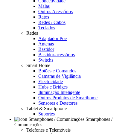
Conectividade
Malas
Outros Acessórios
Ratos
Redes / Cabos
Teclados
Redes
Adaptador Poe
Antenas
Bastidor
Bastidor-acessórios
Switchs
Smart Home
Botões e Comandos
Camaras de Vigilância
Electricidade
Hubs e Bridges
Iluminação Inteligente
Outros Produtos de Smarthome
Sensores e Detetores
Tablet & Smartphone
Suportes
Smartphones /
Comunicações
Telefones e Telemóveis