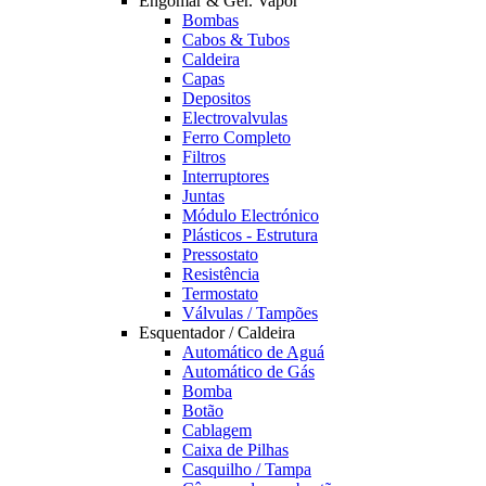
Engomar & Ger. Vapor
Bombas
Cabos & Tubos
Caldeira
Capas
Depositos
Electrovalvulas
Ferro Completo
Filtros
Interruptores
Juntas
Módulo Electrónico
Plásticos - Estrutura
Pressostato
Resistência
Termostato
Válvulas / Tampões
Esquentador / Caldeira
Automático de Aguá
Automático de Gás
Bomba
Botão
Cablagem
Caixa de Pilhas
Casquilho / Tampa