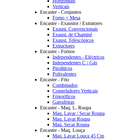
Horizontais
Verticais
Encastre - Conjuntos
Forno + Mesa
Encastre - Exaustor / Extratores
Exaust. Convencionais
Exaust. de Chaminé
Exaust. Telescópicos
Extractores
Encastre - Fornos
Independentes - Eléctricos
Independentes C / Gás
Piroliticos
Polivalentes
Encastre - Frio
Combinados
Congeladores Verticais
Frigorificos
Garrafeiras
Encastre - Maq. L. Roupa
Maq. Lavar / Secar Roupa
Maq. Lavar Roupa
Maq. Secar Roupa
Encastre - Maq. Louça
Maq. Lavar Louça 45 Cm