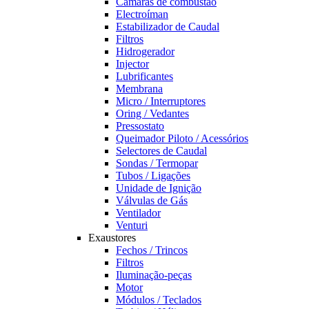
Câmaras de combustão
Electroíman
Estabilizador de Caudal
Filtros
Hidrogerador
Injector
Lubrificantes
Membrana
Micro / Interruptores
Oring / Vedantes
Pressostato
Queimador Piloto / Acessórios
Selectores de Caudal
Sondas / Termopar
Tubos / Ligações
Unidade de Ignição
Válvulas de Gás
Ventilador
Venturi
Exaustores
Fechos / Trincos
Filtros
Iluminação-peças
Motor
Módulos / Teclados