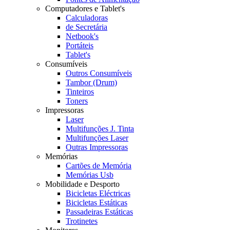
Computadores e Tablet's
Calculadoras
de Secretária
Netbook's
Portáteis
Tablet's
Consumíveis
Outros Consumíveis
Tambor (Drum)
Tinteiros
Toners
Impressoras
Laser
Multifunções J. Tinta
Multifunções Laser
Outras Impressoras
Memórias
Cartões de Memória
Memórias Usb
Mobilidade e Desporto
Bicicletas Eléctricas
Bicicletas Estáticas
Passadeiras Estáticas
Trotinetes