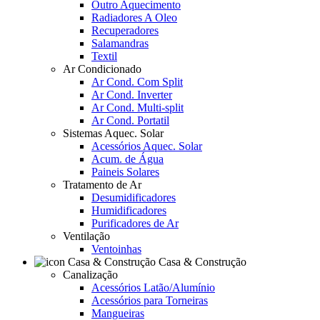
Outro Aquecimento
Radiadores A Oleo
Recuperadores
Salamandras
Textil
Ar Condicionado
Ar Cond. Com Split
Ar Cond. Inverter
Ar Cond. Multi-split
Ar Cond. Portatil
Sistemas Aquec. Solar
Acessórios Aquec. Solar
Acum. de Água
Paineis Solares
Tratamento de Ar
Desumidificadores
Humidificadores
Purificadores de Ar
Ventilação
Ventoinhas
Casa & Construção
Canalização
Acessórios Latão/Alumínio
Acessórios para Torneiras
Mangueiras