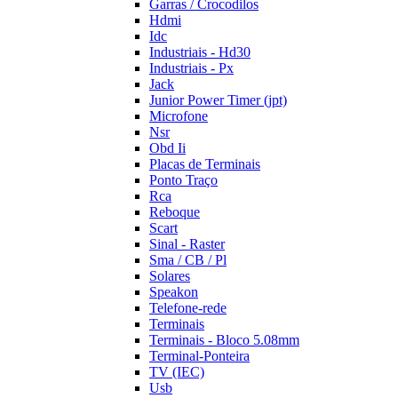
Garras / Crocodilos
Hdmi
Idc
Industriais - Hd30
Industriais - Px
Jack
Junior Power Timer (jpt)
Microfone
Nsr
Obd Ii
Placas de Terminais
Ponto Traço
Rca
Reboque
Scart
Sinal - Raster
Sma / CB / Pl
Solares
Speakon
Telefone-rede
Terminais
Terminais - Bloco 5.08mm
Terminal-Ponteira
TV (IEC)
Usb