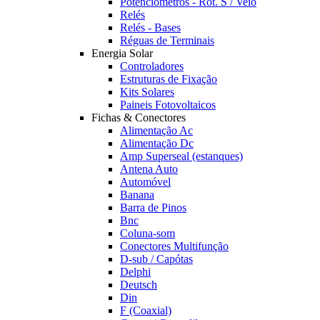
Potênciómetros - Rot. S / Veio
Relés
Relés - Bases
Réguas de Terminais
Energia Solar
Controladores
Estruturas de Fixação
Kits Solares
Paineis Fotovoltaicos
Fichas & Conectores
Alimentação Ac
Alimentação Dc
Amp Superseal (estanques)
Antena Auto
Automóvel
Banana
Barra de Pinos
Bnc
Coluna-som
Conectores Multifunção
D-sub / Capótas
Delphi
Deutsch
Din
F (Coaxial)