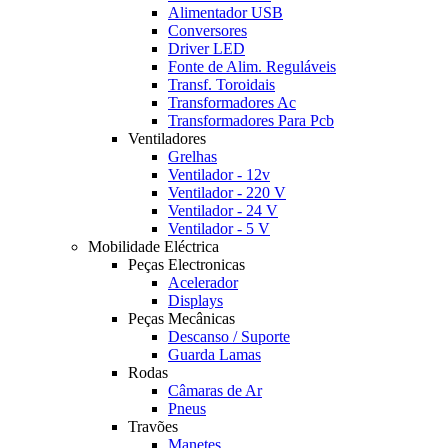
Alimentador USB
Conversores
Driver LED
Fonte de Alim. Reguláveis
Transf. Toroidais
Transformadores Ac
Transformadores Para Pcb
Ventiladores
Grelhas
Ventilador - 12v
Ventilador - 220 V
Ventilador - 24 V
Ventilador - 5 V
Mobilidade Eléctrica
Peças Electronicas
Acelerador
Displays
Peças Mecânicas
Descanso / Suporte
Guarda Lamas
Rodas
Câmaras de Ar
Pneus
Travões
Manetes