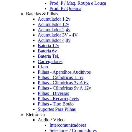
Prod. P / Maq. Roupa e Louça
Prod. P / Queima
Baterias & Pilhas
Acumulador 1,2v
Acumulador 12v
Acumulador 2,4v
Acumulador 3V - 4V
Acumulador 4,8v
Bateria 12v
Bateria 6v
Bateria Tel.
Carregadores
Li-po
Pilhas - Aparelhos Auditivos
Pilhas - Cilíndricas 1. 5v
Pilhas - Cilíndricas 3v A 6v
Pilhas - Cilíndricas 9v A 12v
Pilhas - Diversas
Pilhas - Recarregáveis
Pilhas - Tipo Botão
Suportes Para Pilhas
Eletrónica
Audio / Vídeo
Intercomunicadores
Selectores / Comutadores