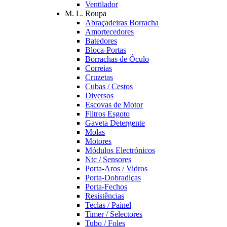
Ventilador
M. L. Roupa
Abraçadeiras Borracha
Amortecedores
Batedores
Bloca-Portas
Borrachas de Óculo
Correias
Cruzetas
Cubas / Cestos
Diversos
Escovas de Motor
Filtros Esgoto
Gaveta Detergente
Molas
Motores
Módulos Electrónicos
Ntc / Sensores
Porta-Aros / Vidros
Porta-Dobradiças
Porta-Fechos
Resistências
Teclas / Painel
Timer / Selectores
Tubo / Foles