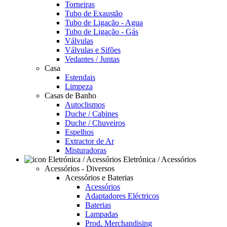
Torneiras
Tubo de Exaustão
Tubo de Ligação - Agua
Tubo de Ligação - Gás
Válvulas
Válvulas e Sifões
Vedantes / Juntas
Casa
Estendais
Limpeza
Casas de Banho
Autoclismos
Duche / Cabines
Duche / Chuveiros
Espelhos
Extractor de Ar
Misturadoras
Eletrónica / Acessórios
Acessórios - Diversos
Acessórios e Baterias
Acessórios
Adaptadores Eléctricos
Baterias
Lampadas
Prod. Merchandising