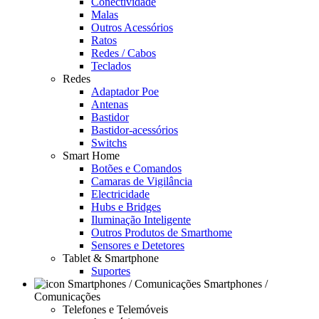
Conectividade
Malas
Outros Acessórios
Ratos
Redes / Cabos
Teclados
Redes
Adaptador Poe
Antenas
Bastidor
Bastidor-acessórios
Switchs
Smart Home
Botões e Comandos
Camaras de Vigilância
Electricidade
Hubs e Bridges
Iluminação Inteligente
Outros Produtos de Smarthome
Sensores e Detetores
Tablet & Smartphone
Suportes
Smartphones /
Comunicações
Telefones e Telemóveis