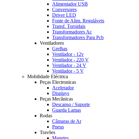
Alimentador USB
Conversores
Driver LED
Fonte de Alim. Reguláveis
Transf. Toroidais
Transformadores Ac
Transformadores Para Pcb
Ventiladores
Grelhas
Ventilador - 12v
Ventilador - 220 V
Ventilador - 24 V
Ventilador - 5 V
Mobilidade Eléctrica
Peças Electronicas
Acelerador
Displays
Peças Mecânicas
Descanso / Suporte
Guarda Lamas
Rodas
Câmaras de Ar
Pneus
Travões
Manetes