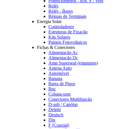
Potênciómetros - Rot. S / Veio
Relés
Relés - Bases
Réguas de Terminais
Energia Solar
Controladores
Estruturas de Fixação
Kits Solares
Paineis Fotovoltaicos
Fichas & Conectores
Alimentação Ac
Alimentação Dc
Amp Superseal (estanques)
Antena Auto
Automóvel
Banana
Barra de Pinos
Bnc
Coluna-som
Conectores Multifunção
D-sub / Capótas
Delphi
Deutsch
Din
F (Coaxial)