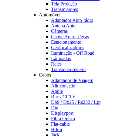
Tela Projeção
Transmissores
Automóvel
Adaptador Auto-rádio
Antena Auto
Câmeras
Chave Auto - Peças
Estacionamento
Geolocalizadores
Iluminação - Off Road
Lâmpadas
Relés
Transmissores Fm
Cabos
Adaptador de Viagem
Alimentação
Apple
Bnc / CCTV
Db9 / Db25 / Rs232 / Lpt
Din
Displayport
Fibra Óptica
Flat-cable
Hdmi
Jack