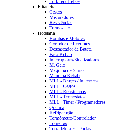
Turbina / Hélice
Fritadeira
Cestos
Misturadores
Resistências
Termostato
Hotelaria
Bombas e Motores
Cortador de Legumes
Descascador de Batata
Faca Kebab
Interruptores/Sinalizadores
M. Gelo
Maquina de Sumo
Maquina Kebab
MLL - Braços / Injectores
MLL - Cestos
MLL - Resistências
MLL - Termostatos
MLL - Timer / Programadores
Queima
Refrigeração
Termómetro/Controlador
Torneiras
Torradeira-resistências