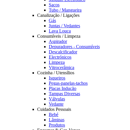
Sacos
Tubo / Mangueira
Canalização / Ligações
Gás
Juntas / Vedantes
Lava Louça
Consumíveis / Limpeza
Aspirador
Depuradores - Consumíveis
Descalcificador
Electrónicos
Limpeza
Vitrocerâmica
Cozinha / Utensílios
Isqueiros
Pegas-panelas-tachos
Placas Indução
Tampas Diversas
Válvulas
Vedante
Cuidados Pessoais
Bebé
Lâminas
Produtos