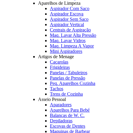
Aparelhos de Limpeza
Aspirador Com Saco
Aspirador Escova
Aspirador Sem Saco
Aspirador Vertical
Centrais de Aspiração
Maq. Lavar Alta Pressão
Maq. Lavar Vidros
Maq. Limpeza A Vapor
Mini Aspiradores
Artigos de Menage
Caçarolas
Frigideiras
Panelas / Tabuleiros
Panelas de Pressão
Peq. Aparelhos Cozinha
Tachos
Trens de Cozinha
Asseio Pessoal
Aparadores
Aparelhos Para Bebé
Balanças de W. C.
Depiladoras
Escovas de Dentes
Maquinas de Barbear