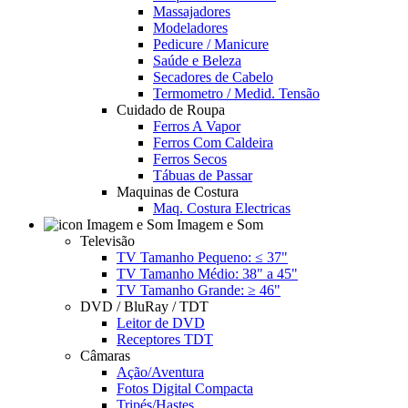
Massajadores
Modeladores
Pedicure / Manicure
Saúde e Beleza
Secadores de Cabelo
Termometro / Medid. Tensão
Cuidado de Roupa
Ferros A Vapor
Ferros Com Caldeira
Ferros Secos
Tábuas de Passar
Maquinas de Costura
Maq. Costura Electricas
Imagem e Som
Televisão
TV Tamanho Pequeno: ≤ 37"
TV Tamanho Médio: 38" a 45"
TV Tamanho Grande: ≥ 46"
DVD / BluRay / TDT
Leitor de DVD
Receptores TDT
Câmaras
Ação/Aventura
Fotos Digital Compacta
Tripés/Hastes