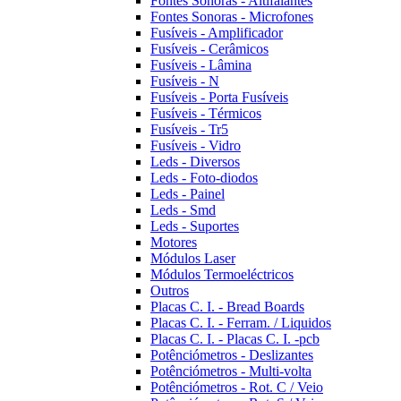
Fontes Sonoras - Altifalantes
Fontes Sonoras - Microfones
Fusíveis - Amplificador
Fusíveis - Cerâmicos
Fusíveis - Lâmina
Fusíveis - N
Fusíveis - Porta Fusíveis
Fusíveis - Térmicos
Fusíveis - Tr5
Fusíveis - Vidro
Leds - Diversos
Leds - Foto-diodos
Leds - Painel
Leds - Smd
Leds - Suportes
Motores
Módulos Laser
Módulos Termoeléctricos
Outros
Placas C. I. - Bread Boards
Placas C. I. - Ferram. / Liquidos
Placas C. I. - Placas C. I. -pcb
Potênciómetros - Deslizantes
Potênciómetros - Multi-volta
Potênciómetros - Rot. C / Veio