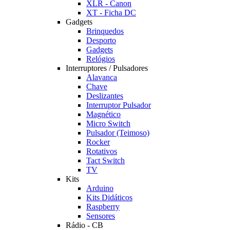
XLR - Canon
XT - Ficha DC
Gadgets
Brinquedos
Desporto
Gadgets
Relógios
Interruptores / Pulsadores
Alavanca
Chave
Deslizantes
Interruptor Pulsador
Magnético
Micro Switch
Pulsador (Teimoso)
Rocker
Rotativos
Tact Switch
TV
Kits
Arduino
Kits Didáticos
Raspberry
Sensores
Rádio - CB