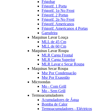
Frigobar
Frigorif. 1 Porta
Frigorif. 1p No Frost
Frigorif. 2 Portas
Frigorif. 2p No Frost
Frigorif. Americanos
Frigorif. Americanos 4 Portas
Garrafeira
Maquinas Lavar Louça
MLL de 45 Cm
MLL de 60 Cm
Maquinas Lavar Roupa
MLR Carga Frontal
MLR Carga Superior
MLR Lavar e Secar Roupa
Maquinas Secar Roupa
Msr Por Condensação
Msr Por Exaustão
Microondas
Mo - Com Grill
Mo - Sem Grill
Termoacumuladores
Acumuladores de Água
Bomba de Calor
Termoacumuladores - Eléctricos