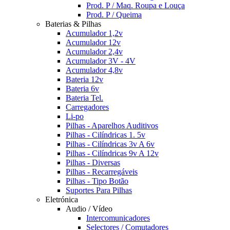
Prod. P / Maq. Roupa e Louça
Prod. P / Queima
Baterias & Pilhas
Acumulador 1,2v
Acumulador 12v
Acumulador 2,4v
Acumulador 3V - 4V
Acumulador 4,8v
Bateria 12v
Bateria 6v
Bateria Tel.
Carregadores
Li-po
Pilhas - Aparelhos Auditivos
Pilhas - Cilíndricas 1. 5v
Pilhas - Cilíndricas 3v A 6v
Pilhas - Cilíndricas 9v A 12v
Pilhas - Diversas
Pilhas - Recarregáveis
Pilhas - Tipo Botão
Suportes Para Pilhas
Eletrónica
Audio / Vídeo
Intercomunicadores
Selectores / Comutadores