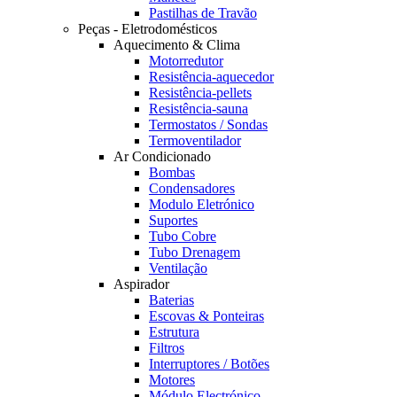
Pastilhas de Travão
Peças - Eletrodomésticos
Aquecimento & Clima
Motorredutor
Resistência-aquecedor
Resistência-pellets
Resistência-sauna
Termostatos / Sondas
Termoventilador
Ar Condicionado
Bombas
Condensadores
Modulo Eletrónico
Suportes
Tubo Cobre
Tubo Drenagem
Ventilação
Aspirador
Baterias
Escovas & Ponteiras
Estrutura
Filtros
Interruptores / Botões
Motores
Módulo Electrónico