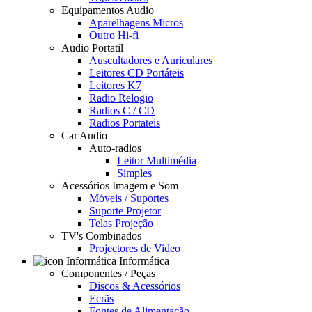
Equipamentos Audio
Aparelhagens Micros
Outro Hi-fi
Audio Portatil
Auscultadores e Auriculares
Leitores CD Portáteis
Leitores K7
Radio Relogio
Radios C / CD
Radios Portateis
Car Audio
Auto-radios
Leitor Multimédia
Simples
Acessórios Imagem e Som
Móveis / Suportes
Suporte Projetor
Telas Projeção
TV's Combinados
Projectores de Video
Informática
Componentes / Peças
Discos & Acessórios
Ecrãs
Fontes de Alimentação