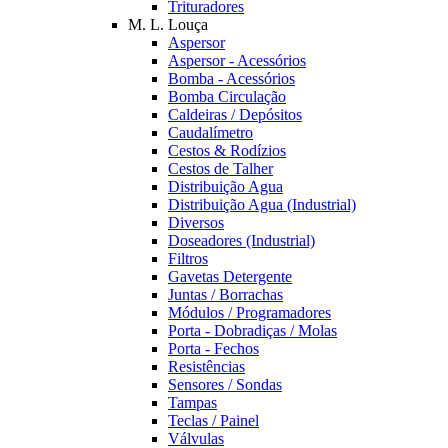
Trituradores
M. L. Louça
Aspersor
Aspersor - Acessórios
Bomba - Acessórios
Bomba Circulação
Caldeiras / Depósitos
Caudalímetro
Cestos & Rodízios
Cestos de Talher
Distribuição Agua
Distribuição Agua (Industrial)
Diversos
Doseadores (Industrial)
Filtros
Gavetas Detergente
Juntas / Borrachas
Módulos / Programadores
Porta - Dobradiças / Molas
Porta - Fechos
Resistências
Sensores / Sondas
Tampas
Teclas / Painel
Válvulas