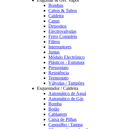
Engomar & Ger. Vapor
Bombas
Cabos & Tubos
Caldeira
Capas
Depositos
Electrovalvulas
Ferro Completo
Filtros
Interruptores
Juntas
Módulo Electrónico
Plásticos - Estrutura
Pressostato
Resistência
Termostato
Válvulas / Tampões
Esquentador / Caldeira
Automático de Aguá
Automático de Gás
Bomba
Botão
Cablagem
Caixa de Pilhas
Casquilho / Tampa