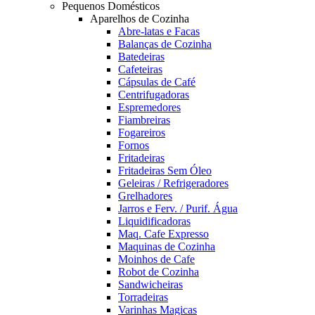
Pequenos Domésticos
Aparelhos de Cozinha
Abre-latas e Facas
Balanças de Cozinha
Batedeiras
Cafeteiras
Cápsulas de Café
Centrifugadoras
Espremedores
Fiambreiras
Fogareiros
Fornos
Fritadeiras
Fritadeiras Sem Óleo
Geleiras / Refrigeradores
Grelhadores
Jarros e Ferv. / Purif. Água
Liquidificadoras
Maq. Cafe Expresso
Maquinas de Cozinha
Moinhos de Cafe
Robot de Cozinha
Sandwicheiras
Torradeiras
Varinhas Magicas