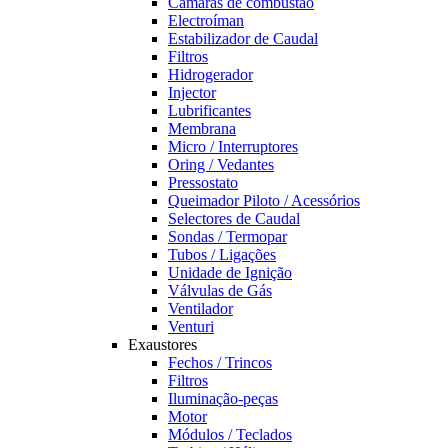
Câmaras de combustão
Electroíman
Estabilizador de Caudal
Filtros
Hidrogerador
Injector
Lubrificantes
Membrana
Micro / Interruptores
Oring / Vedantes
Pressostato
Queimador Piloto / Acessórios
Selectores de Caudal
Sondas / Termopar
Tubos / Ligações
Unidade de Ignição
Válvulas de Gás
Ventilador
Venturi
Exaustores
Fechos / Trincos
Filtros
Iluminação-peças
Motor
Módulos / Teclados