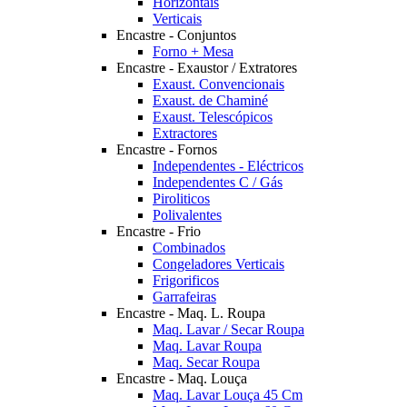
Horizontais
Verticais
Encastre - Conjuntos
Forno + Mesa
Encastre - Exaustor / Extratores
Exaust. Convencionais
Exaust. de Chaminé
Exaust. Telescópicos
Extractores
Encastre - Fornos
Independentes - Eléctricos
Independentes C / Gás
Piroliticos
Polivalentes
Encastre - Frio
Combinados
Congeladores Verticais
Frigorificos
Garrafeiras
Encastre - Maq. L. Roupa
Maq. Lavar / Secar Roupa
Maq. Lavar Roupa
Maq. Secar Roupa
Encastre - Maq. Louça
Maq. Lavar Louça 45 Cm