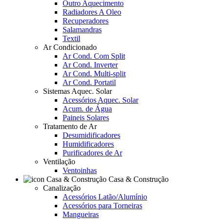
Outro Aquecimento
Radiadores A Oleo
Recuperadores
Salamandras
Textil
Ar Condicionado
Ar Cond. Com Split
Ar Cond. Inverter
Ar Cond. Multi-split
Ar Cond. Portatil
Sistemas Aquec. Solar
Acessórios Aquec. Solar
Acum. de Água
Paineis Solares
Tratamento de Ar
Desumidificadores
Humidificadores
Purificadores de Ar
Ventilação
Ventoinhas
Casa & Construção
Canalização
Acessórios Latão/Alumínio
Acessórios para Torneiras
Mangueiras