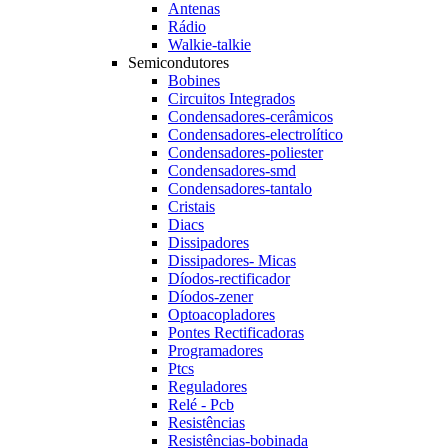
Antenas
Rádio
Walkie-talkie
Semicondutores
Bobines
Circuitos Integrados
Condensadores-cerâmicos
Condensadores-electrolítico
Condensadores-poliester
Condensadores-smd
Condensadores-tantalo
Cristais
Diacs
Dissipadores
Dissipadores- Micas
Díodos-rectificador
Díodos-zener
Optoacopladores
Pontes Rectificadoras
Programadores
Ptcs
Reguladores
Relé - Pcb
Resistências
Resistências-bobinada