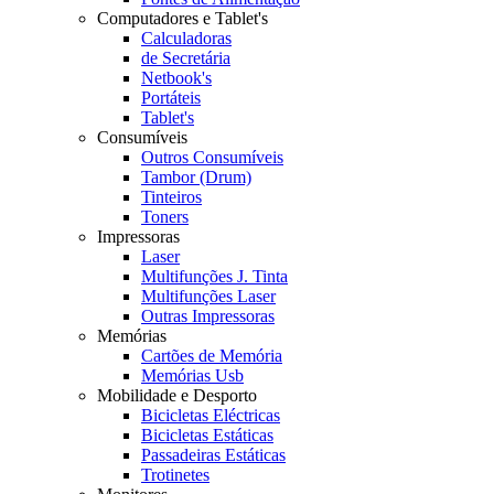
Computadores e Tablet's
Calculadoras
de Secretária
Netbook's
Portáteis
Tablet's
Consumíveis
Outros Consumíveis
Tambor (Drum)
Tinteiros
Toners
Impressoras
Laser
Multifunções J. Tinta
Multifunções Laser
Outras Impressoras
Memórias
Cartões de Memória
Memórias Usb
Mobilidade e Desporto
Bicicletas Eléctricas
Bicicletas Estáticas
Passadeiras Estáticas
Trotinetes