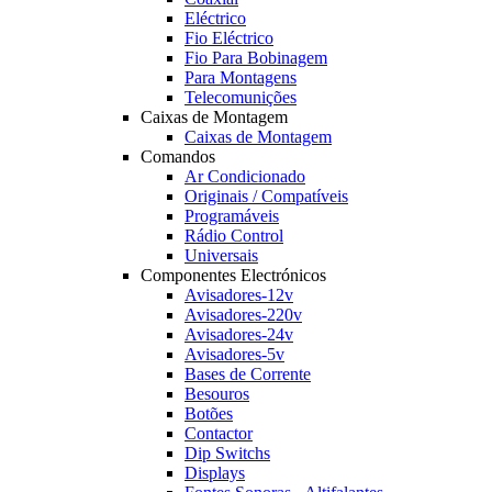
Eléctrico
Fio Eléctrico
Fio Para Bobinagem
Para Montagens
Telecomunições
Caixas de Montagem
Caixas de Montagem
Comandos
Ar Condicionado
Originais / Compatíveis
Programáveis
Rádio Control
Universais
Componentes Electrónicos
Avisadores-12v
Avisadores-220v
Avisadores-24v
Avisadores-5v
Bases de Corrente
Besouros
Botões
Contactor
Dip Switchs
Displays