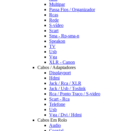
Multipar
Passa Fios / Organizador
Rcas
Rede
S-vídeo
Scart
Sma - Rp-sma-n
Speakon
TV
Usb
Vga
XLR - Canon
Cabos / Adaptadores
Displayport
Hdmi
Jack / Rca / XLR
Jack / Usb / Toslink
Rca / Ponto Traço / S-video
Scart - Rca
Telefone
Usb
Vga / Dvi / Hdmi
Cabos Em Rolo
Audio
Coaxial