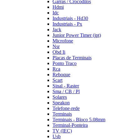
Garras / Crocodilos
Hdmi
Idc
Industriais - Hd30
Industriais - Px
Jack
Junior Power Timer (jpt)
Microfone
Nsr
Obd Ii
Placas de Terminais
Ponto Traço
Rca
Reboque
Scart
Sinal - Raster
Sma / CB / Pl
Solares
Speakon
Telefone-rede
Terminais
Terminais - Bloco 5.08mm
Terminal-Ponteira
TV (IEC)
Usb