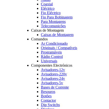
Coaxial
Eléctrico
Fio Eléctrico
Fio Para Bobinagem
Para Montagens
Telecomunições
Caixas de Montagem
Caixas de Montagem
Comandos
Ar Condicionado
Originais / Compatíveis
Programáveis
Rádio Control
Universais
Componentes Electrónicos
Avisadores-12v
Avisadores-220v
Avisadores-24v
Avisadores-5v
Bases de Corrente
Besouros
Botões
Contactor
Dip Switchs