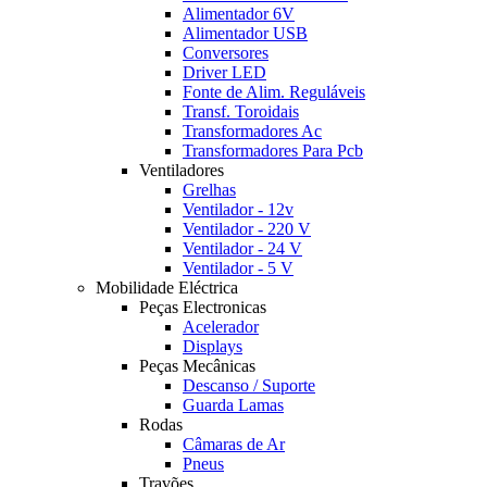
Alimentador 6V
Alimentador USB
Conversores
Driver LED
Fonte de Alim. Reguláveis
Transf. Toroidais
Transformadores Ac
Transformadores Para Pcb
Ventiladores
Grelhas
Ventilador - 12v
Ventilador - 220 V
Ventilador - 24 V
Ventilador - 5 V
Mobilidade Eléctrica
Peças Electronicas
Acelerador
Displays
Peças Mecânicas
Descanso / Suporte
Guarda Lamas
Rodas
Câmaras de Ar
Pneus
Travões