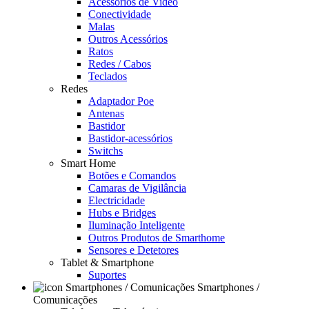
Acessórios de Video
Conectividade
Malas
Outros Acessórios
Ratos
Redes / Cabos
Teclados
Redes
Adaptador Poe
Antenas
Bastidor
Bastidor-acessórios
Switchs
Smart Home
Botões e Comandos
Camaras de Vigilância
Electricidade
Hubs e Bridges
Iluminação Inteligente
Outros Produtos de Smarthome
Sensores e Detetores
Tablet & Smartphone
Suportes
Smartphones /
Comunicações