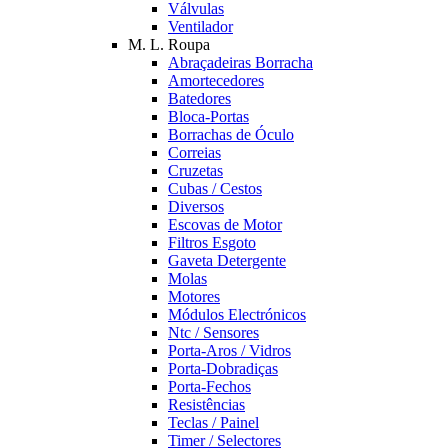
Válvulas
Ventilador
M. L. Roupa
Abraçadeiras Borracha
Amortecedores
Batedores
Bloca-Portas
Borrachas de Óculo
Correias
Cruzetas
Cubas / Cestos
Diversos
Escovas de Motor
Filtros Esgoto
Gaveta Detergente
Molas
Motores
Módulos Electrónicos
Ntc / Sensores
Porta-Aros / Vidros
Porta-Dobradiças
Porta-Fechos
Resistências
Teclas / Painel
Timer / Selectores