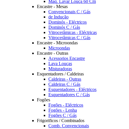
Maq. Lavar Louça 60 Cm
Encastre - Mesas
Convencionais C / Gás
de Indução
Dominós - Eléctricos
Dominós C / Gás
Vitrocerâmicas - Eléctricas
Vitrocerâmicas C / Gás
Encastre - Microondas
Microondas
Encastre - Outras
Acessorios Encastre
Lava Louças
Misturadoras
Esquentadores / Caldeiras
Caldeiras - Outras
Caldeiras C / Gás
Esquentadores - Eléctricos
Esquentadores C / Gás
Fogões
Fogões - Eléctricos
Fogões - Lenha
Fogões C / Gás
Frigorificos / Combinados
Comb. Convencionais