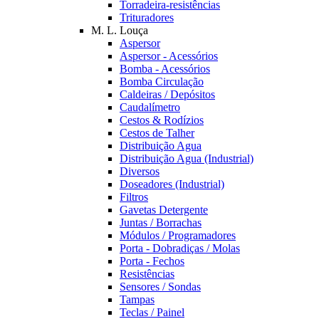
Torradeira-resistências
Trituradores
M. L. Louça
Aspersor
Aspersor - Acessórios
Bomba - Acessórios
Bomba Circulação
Caldeiras / Depósitos
Caudalímetro
Cestos & Rodízios
Cestos de Talher
Distribuição Agua
Distribuição Agua (Industrial)
Diversos
Doseadores (Industrial)
Filtros
Gavetas Detergente
Juntas / Borrachas
Módulos / Programadores
Porta - Dobradiças / Molas
Porta - Fechos
Resistências
Sensores / Sondas
Tampas
Teclas / Painel