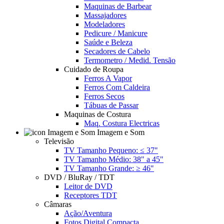
Maquinas de Barbear
Massajadores
Modeladores
Pedicure / Manicure
Saúde e Beleza
Secadores de Cabelo
Termometro / Medid. Tensão
Cuidado de Roupa
Ferros A Vapor
Ferros Com Caldeira
Ferros Secos
Tábuas de Passar
Maquinas de Costura
Maq. Costura Electricas
Imagem e Som
Televisão
TV Tamanho Pequeno: ≤ 37"
TV Tamanho Médio: 38" a 45"
TV Tamanho Grande: ≥ 46"
DVD / BluRay / TDT
Leitor de DVD
Receptores TDT
Câmaras
Ação/Aventura
Fotos Digital Compacta