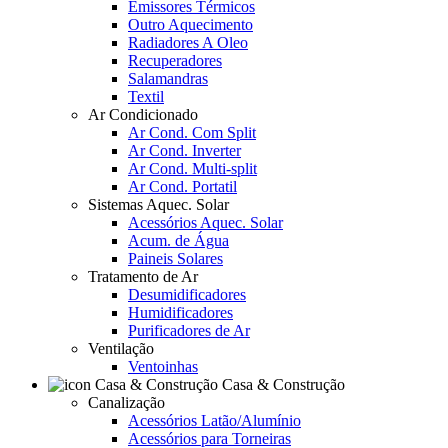
Emissores Térmicos
Outro Aquecimento
Radiadores A Oleo
Recuperadores
Salamandras
Textil
Ar Condicionado
Ar Cond. Com Split
Ar Cond. Inverter
Ar Cond. Multi-split
Ar Cond. Portatil
Sistemas Aquec. Solar
Acessórios Aquec. Solar
Acum. de Água
Paineis Solares
Tratamento de Ar
Desumidificadores
Humidificadores
Purificadores de Ar
Ventilação
Ventoinhas
Casa & Construção
Canalização
Acessórios Latão/Alumínio
Acessórios para Torneiras