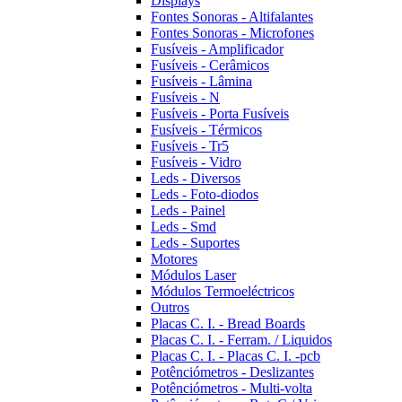
Displays
Fontes Sonoras - Altifalantes
Fontes Sonoras - Microfones
Fusíveis - Amplificador
Fusíveis - Cerâmicos
Fusíveis - Lâmina
Fusíveis - N
Fusíveis - Porta Fusíveis
Fusíveis - Térmicos
Fusíveis - Tr5
Fusíveis - Vidro
Leds - Diversos
Leds - Foto-diodos
Leds - Painel
Leds - Smd
Leds - Suportes
Motores
Módulos Laser
Módulos Termoeléctricos
Outros
Placas C. I. - Bread Boards
Placas C. I. - Ferram. / Liquidos
Placas C. I. - Placas C. I. -pcb
Potênciómetros - Deslizantes
Potênciómetros - Multi-volta