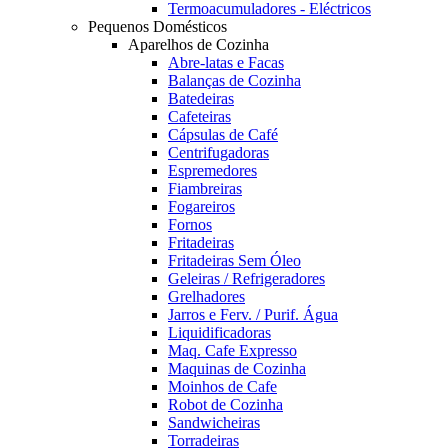
Termoacumuladores - Eléctricos
Pequenos Domésticos
Aparelhos de Cozinha
Abre-latas e Facas
Balanças de Cozinha
Batedeiras
Cafeteiras
Cápsulas de Café
Centrifugadoras
Espremedores
Fiambreiras
Fogareiros
Fornos
Fritadeiras
Fritadeiras Sem Óleo
Geleiras / Refrigeradores
Grelhadores
Jarros e Ferv. / Purif. Água
Liquidificadoras
Maq. Cafe Expresso
Maquinas de Cozinha
Moinhos de Cafe
Robot de Cozinha
Sandwicheiras
Torradeiras