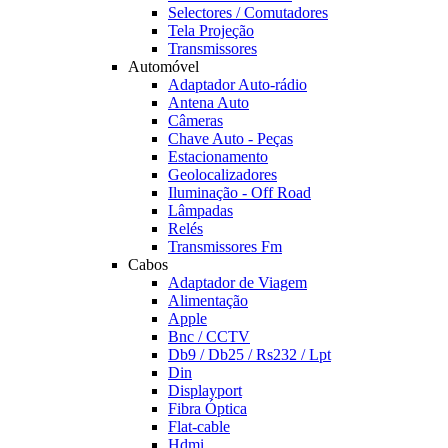
Selectores / Comutadores
Tela Projeção
Transmissores
Automóvel
Adaptador Auto-rádio
Antena Auto
Câmeras
Chave Auto - Peças
Estacionamento
Geolocalizadores
Iluminação - Off Road
Lâmpadas
Relés
Transmissores Fm
Cabos
Adaptador de Viagem
Alimentação
Apple
Bnc / CCTV
Db9 / Db25 / Rs232 / Lpt
Din
Displayport
Fibra Óptica
Flat-cable
Hdmi