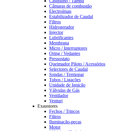
Casquilho / Tampa
Câmaras de combustão
Electroíman
Estabilizador de Caudal
Filtros
Hidrogerador
Injector
Lubrificantes
Membrana
Micro / Interruptores
Oring / Vedantes
Pressostato
Queimador Piloto / Acessórios
Selectores de Caudal
Sondas / Termopar
Tubos / Ligações
Unidade de Ignição
Válvulas de Gás
Ventilador
Venturi
Exaustores
Fechos / Trincos
Filtros
Iluminação-peças
Motor