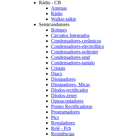
Rádio - CB
Antenas
Rádio
Walkie-talkie
Semicondutores
Bobines
Circuitos Integrados
Condensadores-cerâmicos
Condensadores-electrolítico
Condensadores-poliester
Condensadores-smd
Condensadores-tantalo
Cristais
Diacs
Dissipadores
Dissipadores- Micas
Díodos-rectificador
Díodos-zener
Optoacopladores
Pontes Rectificadoras
Programadores
Ptcs
Reguladores
Relé - Pcb
Resistências