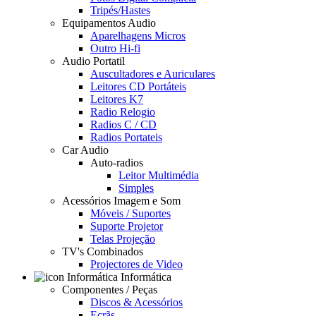
Tripés/Hastes
Equipamentos Audio
Aparelhagens Micros
Outro Hi-fi
Audio Portatil
Auscultadores e Auriculares
Leitores CD Portáteis
Leitores K7
Radio Relogio
Radios C / CD
Radios Portateis
Car Audio
Auto-radios
Leitor Multimédia
Simples
Acessórios Imagem e Som
Móveis / Suportes
Suporte Projetor
Telas Projeção
TV's Combinados
Projectores de Video
Informática
Componentes / Peças
Discos & Acessórios
Ecrãs