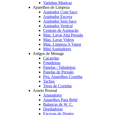
Varinhas Magicas
Aparelhos de Limpeza
Aspirador Com Saco
Aspirador Escova
Aspirador Sem Saco
Aspirador Vertical
Centrais de Aspiração
Maq. Lavar Alta Pressão
Maq. Lavar Vidros
Maq. Limpeza A Vapor
Mini Aspiradores
Artigos de Menage
Caçarolas
Frigideiras
Panelas / Tabuleiros
Panelas de Pressão
Peq. Aparelhos Cozinha
Tachos
Trens de Cozinha
Asseio Pessoal
Aparadores
Aparelhos Para Bebé
Balanças de W. C.
Depiladoras
Escovas de Dentes