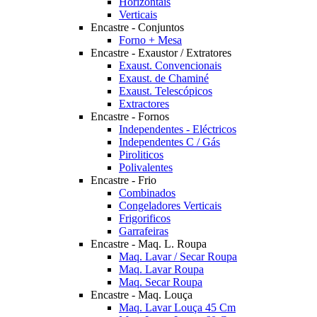
Horizontais
Verticais
Encastre - Conjuntos
Forno + Mesa
Encastre - Exaustor / Extratores
Exaust. Convencionais
Exaust. de Chaminé
Exaust. Telescópicos
Extractores
Encastre - Fornos
Independentes - Eléctricos
Independentes C / Gás
Piroliticos
Polivalentes
Encastre - Frio
Combinados
Congeladores Verticais
Frigorificos
Garrafeiras
Encastre - Maq. L. Roupa
Maq. Lavar / Secar Roupa
Maq. Lavar Roupa
Maq. Secar Roupa
Encastre - Maq. Louça
Maq. Lavar Louça 45 Cm