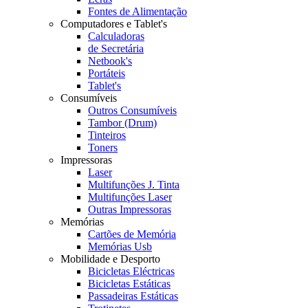
Fontes de Alimentação
Computadores e Tablet's
Calculadoras
de Secretária
Netbook's
Portáteis
Tablet's
Consumíveis
Outros Consumíveis
Tambor (Drum)
Tinteiros
Toners
Impressoras
Laser
Multifunções J. Tinta
Multifunções Laser
Outras Impressoras
Memórias
Cartões de Memória
Memórias Usb
Mobilidade e Desporto
Bicicletas Eléctricas
Bicicletas Estáticas
Passadeiras Estáticas