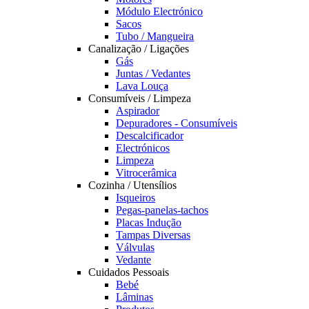
Módulo Electrónico
Sacos
Tubo / Mangueira
Canalização / Ligações
Gás
Juntas / Vedantes
Lava Louça
Consumíveis / Limpeza
Aspirador
Depuradores - Consumíveis
Descalcificador
Electrónicos
Limpeza
Vitrocerâmica
Cozinha / Utensílios
Isqueiros
Pegas-panelas-tachos
Placas Indução
Tampas Diversas
Válvulas
Vedante
Cuidados Pessoais
Bebé
Lâminas