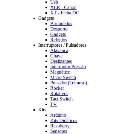
Usb
XLR - Canon
XT - Ficha DC
Gadgets
Brinquedos
Desporto
Gadgets
Relógios
Interruptores / Pulsadores
Alavanca
Chave
Deslizantes
Interruptor Pressão
Magnético
Micro Switch
Pulsador (Teimoso)
Rocker
Rotativos
Tact Switch
TV
Kits
Arduino
Kits Didáticos
Raspberry
Sensores