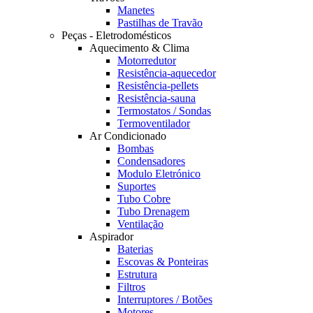
Manetes
Pastilhas de Travão
Peças - Eletrodomésticos
Aquecimento & Clima
Motorredutor
Resistência-aquecedor
Resistência-pellets
Resistência-sauna
Termostatos / Sondas
Termoventilador
Ar Condicionado
Bombas
Condensadores
Modulo Eletrónico
Suportes
Tubo Cobre
Tubo Drenagem
Ventilação
Aspirador
Baterias
Escovas & Ponteiras
Estrutura
Filtros
Interruptores / Botões
Motores