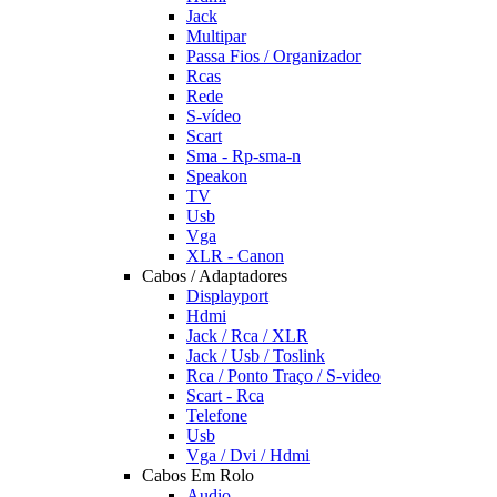
Jack
Multipar
Passa Fios / Organizador
Rcas
Rede
S-vídeo
Scart
Sma - Rp-sma-n
Speakon
TV
Usb
Vga
XLR - Canon
Cabos / Adaptadores
Displayport
Hdmi
Jack / Rca / XLR
Jack / Usb / Toslink
Rca / Ponto Traço / S-video
Scart - Rca
Telefone
Usb
Vga / Dvi / Hdmi
Cabos Em Rolo
Audio