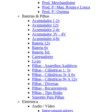
Prod. Merchandising
Prod. P / Maq. Roupa e Louça
Prod. P / Queima
Baterias & Pilhas
Acumulador 1,2v
Acumulador 12v
Acumulador 2,4v
Acumulador 3V - 4V
Acumulador 4,8v
Bateria 12v
Bateria 6v
Bateria Tel.
Carregadores
Li-po
Pilhas - Aparelhos Auditivos
Pilhas - Cilíndricas 1. 5v
Pilhas - Cilíndricas 3v A 6v
Pilhas - Cilíndricas 9v A 12v
Pilhas - Diversas
Pilhas - Recarregáveis
Pilhas - Tipo Botão
Suportes Para Pilhas
Eletrónica
Audio / Vídeo
Intercomunicadores