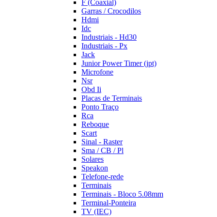
F (Coaxial)
Garras / Crocodilos
Hdmi
Idc
Industriais - Hd30
Industriais - Px
Jack
Junior Power Timer (jpt)
Microfone
Nsr
Obd Ii
Placas de Terminais
Ponto Traço
Rca
Reboque
Scart
Sinal - Raster
Sma / CB / Pl
Solares
Speakon
Telefone-rede
Terminais
Terminais - Bloco 5.08mm
Terminal-Ponteira
TV (IEC)