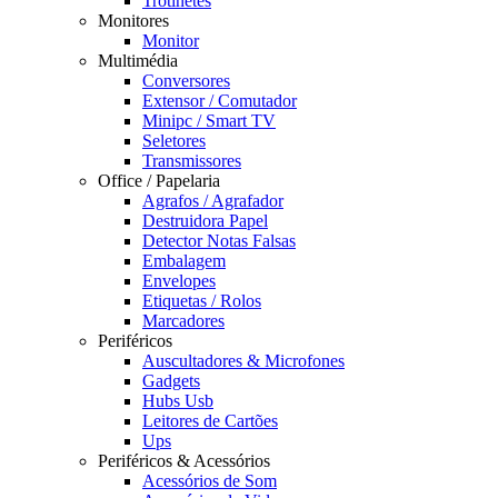
Trotinetes
Monitores
Monitor
Multimédia
Conversores
Extensor / Comutador
Minipc / Smart TV
Seletores
Transmissores
Office / Papelaria
Agrafos / Agrafador
Destruidora Papel
Detector Notas Falsas
Embalagem
Envelopes
Etiquetas / Rolos
Marcadores
Periféricos
Auscultadores & Microfones
Gadgets
Hubs Usb
Leitores de Cartões
Ups
Periféricos & Acessórios
Acessórios de Som