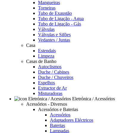
Mangueiras
Torneiras
Tubo de Exaustão
Tubo de Ligação - Agua
Tubo de Ligação - Gás
Válvulas
Válvulas e Sifões
Vedantes / Juntas
Casa
Estendais
Limpeza
Casas de Banho
Autoclismos
Duche / Cabines
Duche / Chuveiros
Espelhos
Extractor de Ar
Misturadoras
Eletrónica / Acessórios
Acessórios - Diversos
Acessórios e Baterias
Acessórios
Adaptadores Eléctricos
Baterias
Lampadas