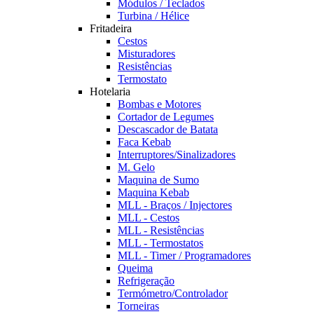
Módulos / Teclados
Turbina / Hélice
Fritadeira
Cestos
Misturadores
Resistências
Termostato
Hotelaria
Bombas e Motores
Cortador de Legumes
Descascador de Batata
Faca Kebab
Interruptores/Sinalizadores
M. Gelo
Maquina de Sumo
Maquina Kebab
MLL - Braços / Injectores
MLL - Cestos
MLL - Resistências
MLL - Termostatos
MLL - Timer / Programadores
Queima
Refrigeração
Termómetro/Controlador
Torneiras