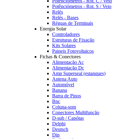
Potênciómetros - Rot. C / Veio
Potênciómetros - Rot. S / Veio
Relés
Relés - Bases
Réguas de Terminais
Energia Solar
Controladores
Estruturas de Fixação
Kits Solares
Paineis Fotovoltaicos
Fichas & Conectores
Alimentação Ac
Alimentação Dc
Amp Superseal (estanques)
Antena Auto
Automóvel
Banana
Barra de Pinos
Bnc
Coluna-som
Conectores Multifunção
D-sub / Capótas
Delphi
Deutsch
Din