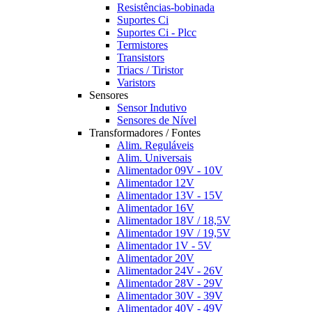
Resistências-bobinada
Suportes Ci
Suportes Ci - Plcc
Termistores
Transistors
Triacs / Tiristor
Varistors
Sensores
Sensor Indutivo
Sensores de Nível
Transformadores / Fontes
Alim. Reguláveis
Alim. Universais
Alimentador 09V - 10V
Alimentador 12V
Alimentador 13V - 15V
Alimentador 16V
Alimentador 18V / 18,5V
Alimentador 19V / 19,5V
Alimentador 1V - 5V
Alimentador 20V
Alimentador 24V - 26V
Alimentador 28V - 29V
Alimentador 30V - 39V
Alimentador 40V - 49V