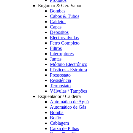
Produtos
Engomar & Ger. Vapor
Bombas
Cabos & Tubos
Caldeira
Capas
Depositos
Electrovalvulas
Ferro Completo
Filtros
Interruptores
Juntas
Módulo Electrónico
Plásticos - Estrutura
Pressostato
Resistência
Termostato
Válvulas / Tampões
Esquentador / Caldeira
Automático de Aguá
Automático de Gás
Bomba
Botão
Cablagem
Caixa de Pilhas