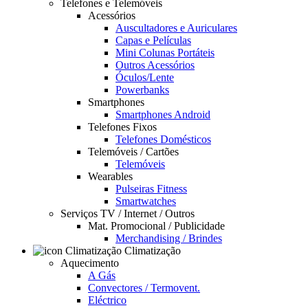
Telefones e Telemóveis
Acessórios
Auscultadores e Auriculares
Capas e Películas
Mini Colunas Portáteis
Outros Acessórios
Óculos/Lente
Powerbanks
Smartphones
Smartphones Android
Telefones Fixos
Telefones Domésticos
Telemóveis / Cartões
Telemóveis
Wearables
Pulseiras Fitness
Smartwatches
Serviços TV / Internet / Outros
Mat. Promocional / Publicidade
Merchandising / Brindes
Climatização
Aquecimento
A Gás
Convectores / Termovent.
Eléctrico