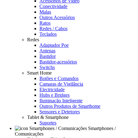
Acessórios de Video
Conectividade
Malas
Outros Acessórios
Ratos
Redes / Cabos
Teclados
Redes
Adaptador Poe
Antenas
Bastidor
Bastidor-acessórios
Switchs
Smart Home
Botões e Comandos
Camaras de Vigilância
Electricidade
Hubs e Bridges
Iluminação Inteligente
Outros Produtos de Smarthome
Sensores e Detetores
Tablet & Smartphone
Suportes
Smartphones /
Comunicações