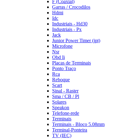
F (Coaxial)
Garras / Crocodilos
Hdmi
Idc
Industriais - Hd30
Industriais - Px
Jack
Junior Power Timer (jpt)
Microfone
Nsr
Obd Ii
Placas de Terminais
Ponto Traço
Rca
Reboque
Scart
Sinal - Raster
Sma / CB / Pl
Solares
Speakon
Telefone-rede
Terminais
Terminais - Bloco 5.08mm
Terminal-Ponteira
TV (IEC)