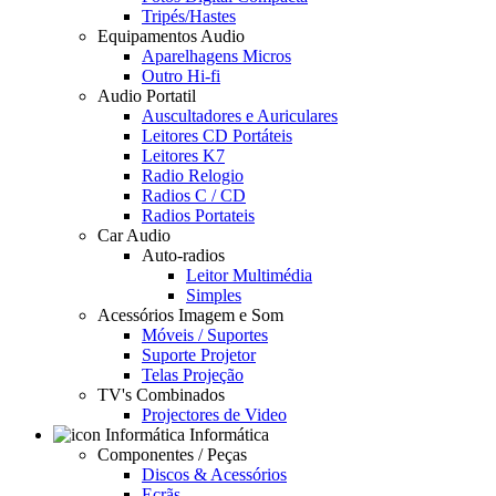
Tripés/Hastes
Equipamentos Audio
Aparelhagens Micros
Outro Hi-fi
Audio Portatil
Auscultadores e Auriculares
Leitores CD Portáteis
Leitores K7
Radio Relogio
Radios C / CD
Radios Portateis
Car Audio
Auto-radios
Leitor Multimédia
Simples
Acessórios Imagem e Som
Móveis / Suportes
Suporte Projetor
Telas Projeção
TV's Combinados
Projectores de Video
Informática
Componentes / Peças
Discos & Acessórios
Ecrãs