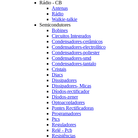
Rádio - CB
Antenas
Rádio
Walkie-talkie
Semicondutores
Bobines
Circuitos Integrados
Condensadores-cerâmicos
Condensadores-electrolítico
Condensadores-poliester
Condensadores-smd
Condensadores-tantalo
Cristais
Diacs
Dissipadores
Dissipadores- Micas
Díodos-rectificador
Díodos-zener
Optoacopladores
Pontes Rectificadoras
Programadores
Ptcs
Reguladores
Relé - Pcb
Resistências