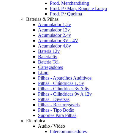
Prod. Merchandising
Prod. P / Maq. Roupa e Louça
Prod. P / Queima
Baterias & Pilhas
Acumulador 1,2v
Acumulador 12v
Acumulador 2,4v
Acumulador 3V - 4V
Acumulador 4,8v
Bateria 12v
Bateria 6v
Bateria Tel.
Carregadores
Li-po
Pilhas - Aparelhos Auditivos
Pilhas - Cilíndricas 1. 5v
Pilhas - Cilíndricas 3v A 6v
Pilhas - Cilíndricas 9v A 12v
Pilhas - Diversas
Pilhas - Recarregáveis
Pilhas - Tipo Botão
Suportes Para Pilhas
Eletrónica
Audio / Vídeo
Intercomunicadores