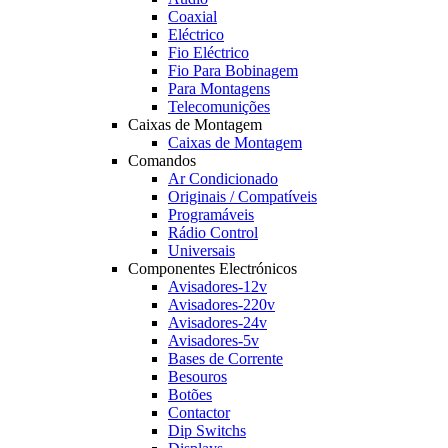
Coaxial
Eléctrico
Fio Eléctrico
Fio Para Bobinagem
Para Montagens
Telecomunições
Caixas de Montagem
Caixas de Montagem
Comandos
Ar Condicionado
Originais / Compatíveis
Programáveis
Rádio Control
Universais
Componentes Electrónicos
Avisadores-12v
Avisadores-220v
Avisadores-24v
Avisadores-5v
Bases de Corrente
Besouros
Botões
Contactor
Dip Switchs