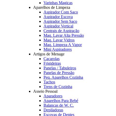
Varinhas Magicas
Aparelhos de Limpeza
Aspirador Com Saco
Aspirador Escova
Aspirador Sem Saco
Aspirador Vertical
Centrais de Aspiração
Maq. Lavar Alta Pressão
Maq. Lavar Vidros
Maq. Limpeza A Vapor
Mini Aspiradores
Artigos de Menage
Caçarolas
Frigideiras
Panelas / Tabuleiros
Panelas de Pressão
Peq. Aparelhos Cozinha
Tachos
Trens de Cozinha
Asseio Pessoal
Aparadores
Aparelhos Para Bebé
Balanças de W. C.
Depiladoras
Escovas de Dentes