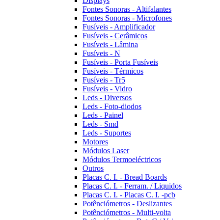
Displays
Fontes Sonoras - Altifalantes
Fontes Sonoras - Microfones
Fusíveis - Amplificador
Fusíveis - Cerâmicos
Fusíveis - Lâmina
Fusíveis - N
Fusíveis - Porta Fusíveis
Fusíveis - Térmicos
Fusíveis - Tr5
Fusíveis - Vidro
Leds - Diversos
Leds - Foto-diodos
Leds - Painel
Leds - Smd
Leds - Suportes
Motores
Módulos Laser
Módulos Termoeléctricos
Outros
Placas C. I. - Bread Boards
Placas C. I. - Ferram. / Liquidos
Placas C. I. - Placas C. I. -pcb
Potênciómetros - Deslizantes
Potênciómetros - Multi-volta