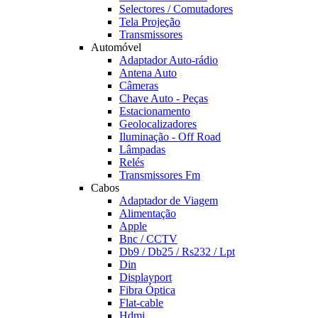
Selectores / Comutadores
Tela Projeção
Transmissores
Automóvel
Adaptador Auto-rádio
Antena Auto
Câmeras
Chave Auto - Peças
Estacionamento
Geolocalizadores
Iluminação - Off Road
Lâmpadas
Relés
Transmissores Fm
Cabos
Adaptador de Viagem
Alimentação
Apple
Bnc / CCTV
Db9 / Db25 / Rs232 / Lpt
Din
Displayport
Fibra Óptica
Flat-cable
Hdmi