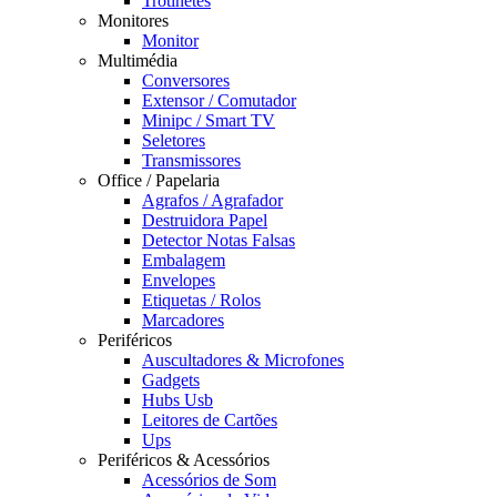
Trotinetes
Monitores
Monitor
Multimédia
Conversores
Extensor / Comutador
Minipc / Smart TV
Seletores
Transmissores
Office / Papelaria
Agrafos / Agrafador
Destruidora Papel
Detector Notas Falsas
Embalagem
Envelopes
Etiquetas / Rolos
Marcadores
Periféricos
Auscultadores & Microfones
Gadgets
Hubs Usb
Leitores de Cartões
Ups
Periféricos & Acessórios
Acessórios de Som