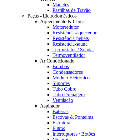
Manetes
Pastilhas de Travão
Peças - Eletrodomésticos
Aquecimento & Clima
Motorredutor
Resistência-aquecedor
Resistência-pellets
Resistência-sauna
Termostatos / Sondas
Termoventilador
Ar Condicionado
Bombas
Condensadores
Modulo Eletrónico
Suportes
Tubo Cobre
Tubo Drenagem
Ventilação
Aspirador
Baterias
Escovas & Ponteiras
Estrutura
Filtros
Interruptores / Botões
Motores