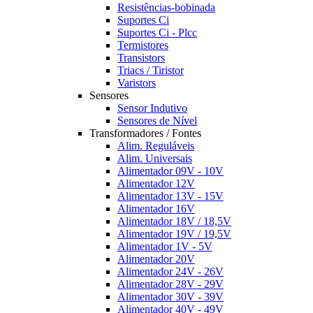
Resistências-bobinada
Suportes Ci
Suportes Ci - Plcc
Termistores
Transistors
Triacs / Tiristor
Varistors
Sensores
Sensor Indutivo
Sensores de Nível
Transformadores / Fontes
Alim. Reguláveis
Alim. Universais
Alimentador 09V - 10V
Alimentador 12V
Alimentador 13V - 15V
Alimentador 16V
Alimentador 18V / 18,5V
Alimentador 19V / 19,5V
Alimentador 1V - 5V
Alimentador 20V
Alimentador 24V - 26V
Alimentador 28V - 29V
Alimentador 30V - 39V
Alimentador 40V - 49V