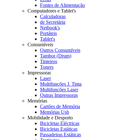
Fontes de Alimentação
Computadores e Tablet's
Calculadoras
de Secretária
Netbook's
Portáteis
Tablet's
Consumíveis
Outros Consumíveis
Tambor (Drum)
Tinteiros
Toners
Impressoras
Laser
Multifunções J. Tinta
Multifunções Laser
Outras Impressoras
Memórias
Cartões de Memória
Memórias Usb
Mobilidade e Desporto
Bicicletas Eléctricas
Bicicletas Estáticas
Passadeiras Estáticas