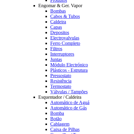
Produtos
Engomar & Ger. Vapor
Bombas
Cabos & Tubos
Caldeira
Capas
Depositos
Electrovalvulas
Ferro Completo
Filtros
Interruptores
Juntas
Módulo Electrónico
Plásticos - Estrutura
Pressostato
Resistência
Termostato
Válvulas / Tampões
Esquentador / Caldeira
Automático de Aguá
Automático de Gás
Bomba
Botão
Cablagem
Caixa de Pilhas