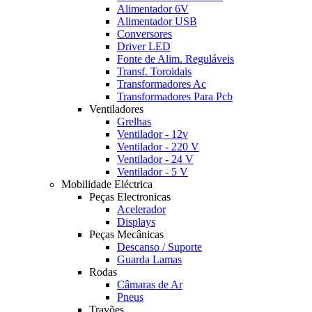
Alimentador 6V
Alimentador USB
Conversores
Driver LED
Fonte de Alim. Reguláveis
Transf. Toroidais
Transformadores Ac
Transformadores Para Pcb
Ventiladores
Grelhas
Ventilador - 12v
Ventilador - 220 V
Ventilador - 24 V
Ventilador - 5 V
Mobilidade Eléctrica
Peças Electronicas
Acelerador
Displays
Peças Mecânicas
Descanso / Suporte
Guarda Lamas
Rodas
Câmaras de Ar
Pneus
Travões