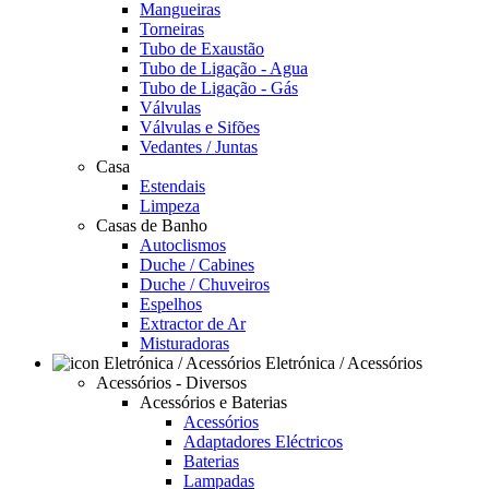
Mangueiras
Torneiras
Tubo de Exaustão
Tubo de Ligação - Agua
Tubo de Ligação - Gás
Válvulas
Válvulas e Sifões
Vedantes / Juntas
Casa
Estendais
Limpeza
Casas de Banho
Autoclismos
Duche / Cabines
Duche / Chuveiros
Espelhos
Extractor de Ar
Misturadoras
Eletrónica / Acessórios
Acessórios - Diversos
Acessórios e Baterias
Acessórios
Adaptadores Eléctricos
Baterias
Lampadas