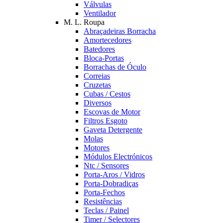
Válvulas
Ventilador
M. L. Roupa
Abraçadeiras Borracha
Amortecedores
Batedores
Bloca-Portas
Borrachas de Óculo
Correias
Cruzetas
Cubas / Cestos
Diversos
Escovas de Motor
Filtros Esgoto
Gaveta Detergente
Molas
Motores
Módulos Electrónicos
Ntc / Sensores
Porta-Aros / Vidros
Porta-Dobradiças
Porta-Fechos
Resistências
Teclas / Painel
Timer / Selectores