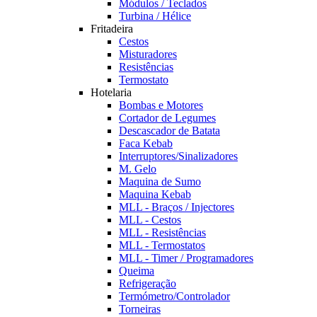
Módulos / Teclados
Turbina / Hélice
Fritadeira
Cestos
Misturadores
Resistências
Termostato
Hotelaria
Bombas e Motores
Cortador de Legumes
Descascador de Batata
Faca Kebab
Interruptores/Sinalizadores
M. Gelo
Maquina de Sumo
Maquina Kebab
MLL - Braços / Injectores
MLL - Cestos
MLL - Resistências
MLL - Termostatos
MLL - Timer / Programadores
Queima
Refrigeração
Termómetro/Controlador
Torneiras