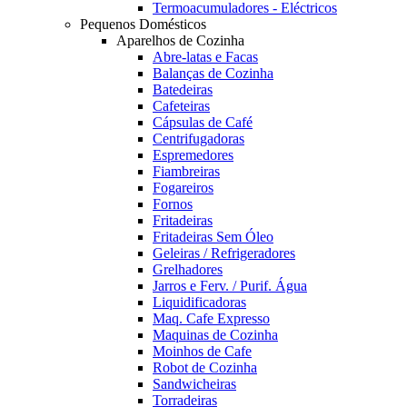
Termoacumuladores - Eléctricos
Pequenos Domésticos
Aparelhos de Cozinha
Abre-latas e Facas
Balanças de Cozinha
Batedeiras
Cafeteiras
Cápsulas de Café
Centrifugadoras
Espremedores
Fiambreiras
Fogareiros
Fornos
Fritadeiras
Fritadeiras Sem Óleo
Geleiras / Refrigeradores
Grelhadores
Jarros e Ferv. / Purif. Água
Liquidificadoras
Maq. Cafe Expresso
Maquinas de Cozinha
Moinhos de Cafe
Robot de Cozinha
Sandwicheiras
Torradeiras