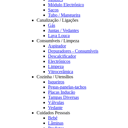
Módulo Electrónico
Sacos
Tubo / Mangueira
Canalização / Ligações
Gás
Juntas / Vedantes
Lava Louça
Consumíveis / Limpeza
Aspirador
Depuradores - Consumíveis
Descalcificador
Electrónicos
Limpeza
Vitrocerâmica
Cozinha / Utensílios
Isqueiros
Pegas-panelas-tachos
Placas Indução
Tampas Diversas
Válvulas
Vedante
Cuidados Pessoais
Bebé
Lâminas