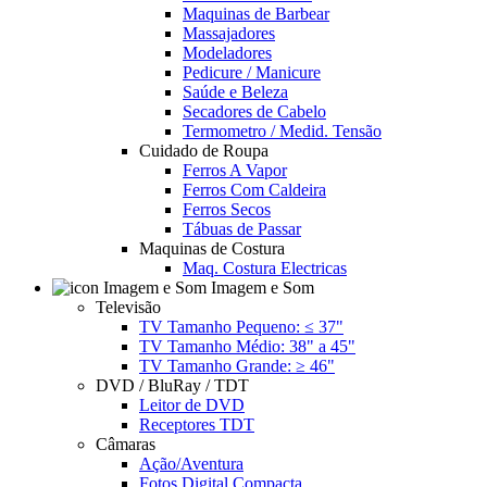
Maquinas de Barbear
Massajadores
Modeladores
Pedicure / Manicure
Saúde e Beleza
Secadores de Cabelo
Termometro / Medid. Tensão
Cuidado de Roupa
Ferros A Vapor
Ferros Com Caldeira
Ferros Secos
Tábuas de Passar
Maquinas de Costura
Maq. Costura Electricas
Imagem e Som
Televisão
TV Tamanho Pequeno: ≤ 37"
TV Tamanho Médio: 38" a 45"
TV Tamanho Grande: ≥ 46"
DVD / BluRay / TDT
Leitor de DVD
Receptores TDT
Câmaras
Ação/Aventura
Fotos Digital Compacta