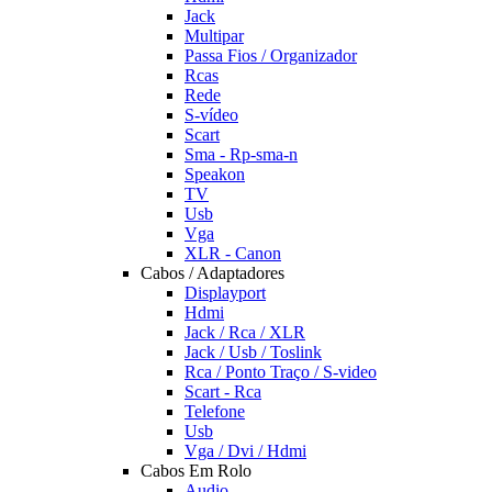
Jack
Multipar
Passa Fios / Organizador
Rcas
Rede
S-vídeo
Scart
Sma - Rp-sma-n
Speakon
TV
Usb
Vga
XLR - Canon
Cabos / Adaptadores
Displayport
Hdmi
Jack / Rca / XLR
Jack / Usb / Toslink
Rca / Ponto Traço / S-video
Scart - Rca
Telefone
Usb
Vga / Dvi / Hdmi
Cabos Em Rolo
Audio