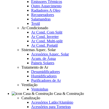
Emissores Térmicos
Outro Aquecimento
Radiadores A Oleo
Recuperadores
Salamandras
Textil
Ar Condicionado
Ar Cond. Com Split
Ar Cond. Inverter
Ar Cond. Multi-split
Ar Cond. Portatil
Sistemas Aquec. Solar
Acessórios Aquec. Solar
Acum. de Água
Paineis Solares
Tratamento de Ar
Desumidificadores
Humidificadores
Purificadores de Ar
Ventilação
Ventoinhas
Casa & Construção
Canalização
Acessórios Latão/Alumínio
Acessórios para Torneiras