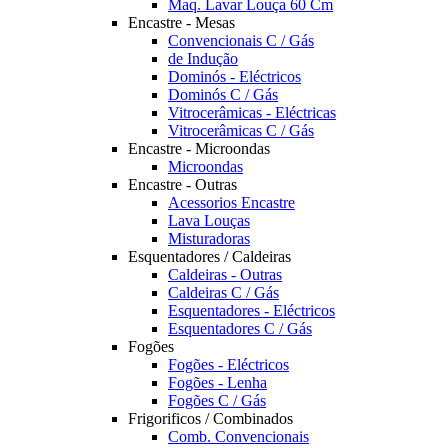
Maq. Lavar Louça 60 Cm
Encastre - Mesas
Convencionais C / Gás
de Indução
Dominós - Eléctricos
Dominós C / Gás
Vitrocerâmicas - Eléctricas
Vitrocerâmicas C / Gás
Encastre - Microondas
Microondas
Encastre - Outras
Acessorios Encastre
Lava Louças
Misturadoras
Esquentadores / Caldeiras
Caldeiras - Outras
Caldeiras C / Gás
Esquentadores - Eléctricos
Esquentadores C / Gás
Fogões
Fogões - Eléctricos
Fogões - Lenha
Fogões C / Gás
Frigorificos / Combinados
Comb. Convencionais