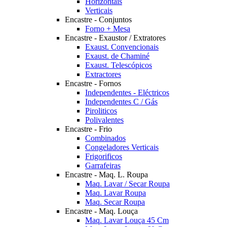
Horizontais
Verticais
Encastre - Conjuntos
Forno + Mesa
Encastre - Exaustor / Extratores
Exaust. Convencionais
Exaust. de Chaminé
Exaust. Telescópicos
Extractores
Encastre - Fornos
Independentes - Eléctricos
Independentes C / Gás
Piroliticos
Polivalentes
Encastre - Frio
Combinados
Congeladores Verticais
Frigorificos
Garrafeiras
Encastre - Maq. L. Roupa
Maq. Lavar / Secar Roupa
Maq. Lavar Roupa
Maq. Secar Roupa
Encastre - Maq. Louça
Maq. Lavar Louça 45 Cm