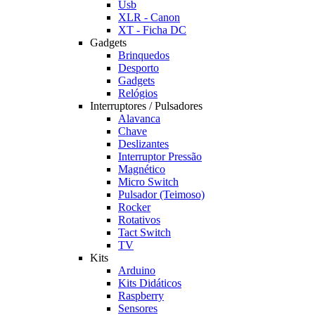
Usb
XLR - Canon
XT - Ficha DC
Gadgets
Brinquedos
Desporto
Gadgets
Relógios
Interruptores / Pulsadores
Alavanca
Chave
Deslizantes
Interruptor Pressão
Magnético
Micro Switch
Pulsador (Teimoso)
Rocker
Rotativos
Tact Switch
TV
Kits
Arduino
Kits Didáticos
Raspberry
Sensores