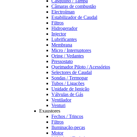
Casquilho / Tampa
Câmaras de combustão
Electroíman
Estabilizador de Caudal
Filtros
Hidrogerador
Injector
Lubrificantes
Membrana
Micro / Interruptores
Oring / Vedantes
Pressostato
Queimador Piloto / Acessórios
Selectores de Caudal
Sondas / Termopar
Tubos / Ligações
Unidade de Ignição
Válvulas de Gás
Ventilador
Venturi
Exaustores
Fechos / Trincos
Filtros
Iluminação-peças
Motor