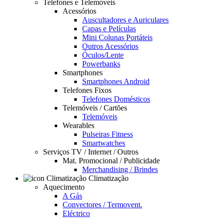
Telefones e Telemóveis
Acessórios
Auscultadores e Auriculares
Capas e Películas
Mini Colunas Portáteis
Outros Acessórios
Óculos/Lente
Powerbanks
Smartphones
Smartphones Android
Telefones Fixos
Telefones Domésticos
Telemóveis / Cartões
Telemóveis
Wearables
Pulseiras Fitness
Smartwatches
Serviços TV / Internet / Outros
Mat. Promocional / Publicidade
Merchandising / Brindes
Climatização
Aquecimento
A Gás
Convectores / Termovent.
Eléctrico