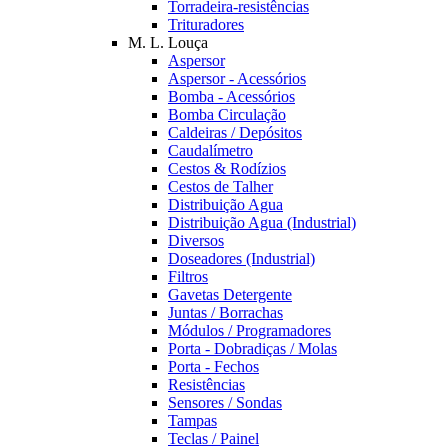
Torradeira-resistências
Trituradores
M. L. Louça
Aspersor
Aspersor - Acessórios
Bomba - Acessórios
Bomba Circulação
Caldeiras / Depósitos
Caudalímetro
Cestos & Rodízios
Cestos de Talher
Distribuição Agua
Distribuição Agua (Industrial)
Diversos
Doseadores (Industrial)
Filtros
Gavetas Detergente
Juntas / Borrachas
Módulos / Programadores
Porta - Dobradiças / Molas
Porta - Fechos
Resistências
Sensores / Sondas
Tampas
Teclas / Painel