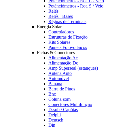
Potênciómetros - Rot. C / Veio
Potênciómetros - Rot. S / Veio
Relés
Relés - Bases
Réguas de Terminais
Energia Solar
Controladores
Estruturas de Fixação
Kits Solares
Paineis Fotovoltaicos
Fichas & Conectores
Alimentação Ac
Alimentação Dc
Amp Superseal (estanques)
Antena Auto
Automóvel
Banana
Barra de Pinos
Bnc
Coluna-som
Conectores Multifunção
D-sub / Capótas
Delphi
Deutsch
Din