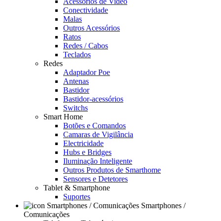
Acessórios de Video
Conectividade
Malas
Outros Acessórios
Ratos
Redes / Cabos
Teclados
Redes
Adaptador Poe
Antenas
Bastidor
Bastidor-acessórios
Switchs
Smart Home
Botões e Comandos
Camaras de Vigilância
Electricidade
Hubs e Bridges
Iluminação Inteligente
Outros Produtos de Smarthome
Sensores e Detetores
Tablet & Smartphone
Suportes
Smartphones /
Comunicações