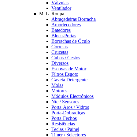
Válvulas
Ventilador
M. L. Roupa
Abraçadeiras Borracha
Amortecedores
Batedores
Bloca-Portas
Borrachas de Óculo
Correias
Cruzetas
Cubas / Cestos
Diversos
Escovas de Motor
Filtros Esgoto
Gaveta Detergente
Molas
Motores
Módulos Electrónicos
Ntc / Sensores
Porta-Aros / Vidros
Porta-Dobradiças
Porta-Fechos
Resistências
Teclas / Painel
Timer / Selectores