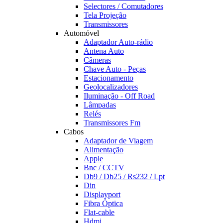
Selectores / Comutadores
Tela Projeção
Transmissores
Automóvel
Adaptador Auto-rádio
Antena Auto
Câmeras
Chave Auto - Peças
Estacionamento
Geolocalizadores
Iluminação - Off Road
Lâmpadas
Relés
Transmissores Fm
Cabos
Adaptador de Viagem
Alimentação
Apple
Bnc / CCTV
Db9 / Db25 / Rs232 / Lpt
Din
Displayport
Fibra Óptica
Flat-cable
Hdmi