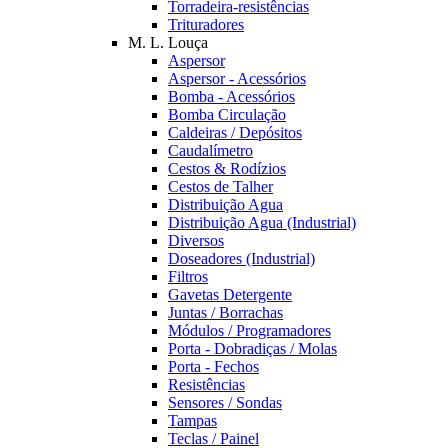
Torradeira-resistências
Trituradores
M. L. Louça
Aspersor
Aspersor - Acessórios
Bomba - Acessórios
Bomba Circulação
Caldeiras / Depósitos
Caudalímetro
Cestos & Rodízios
Cestos de Talher
Distribuição Agua
Distribuição Agua (Industrial)
Diversos
Doseadores (Industrial)
Filtros
Gavetas Detergente
Juntas / Borrachas
Módulos / Programadores
Porta - Dobradiças / Molas
Porta - Fechos
Resistências
Sensores / Sondas
Tampas
Teclas / Painel