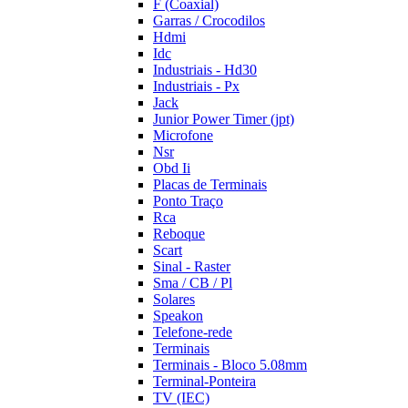
F (Coaxial)
Garras / Crocodilos
Hdmi
Idc
Industriais - Hd30
Industriais - Px
Jack
Junior Power Timer (jpt)
Microfone
Nsr
Obd Ii
Placas de Terminais
Ponto Traço
Rca
Reboque
Scart
Sinal - Raster
Sma / CB / Pl
Solares
Speakon
Telefone-rede
Terminais
Terminais - Bloco 5.08mm
Terminal-Ponteira
TV (IEC)