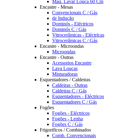
Maq. Lavar Louça 60 Cm
Encastre - Mesas
Convencionais C / Gás
de Indução
Dominós - Eléctricos
Dominós C / Gás
Vitrocerâmicas - Eléctricas
Vitrocerâmicas C / Gás
Encastre - Microondas
Microondas
Encastre - Outras
Acessorios Encastre
Lava Louças
Misturadoras
Esquentadores / Caldeiras
Caldeiras - Outras
Caldeiras C / Gás
Esquentadores - Eléctricos
Esquentadores C / Gás
Fogões
Fogões - Eléctricos
Fogões - Lenha
Fogões C / Gás
Frigorificos / Combinados
Comb. Convencionais