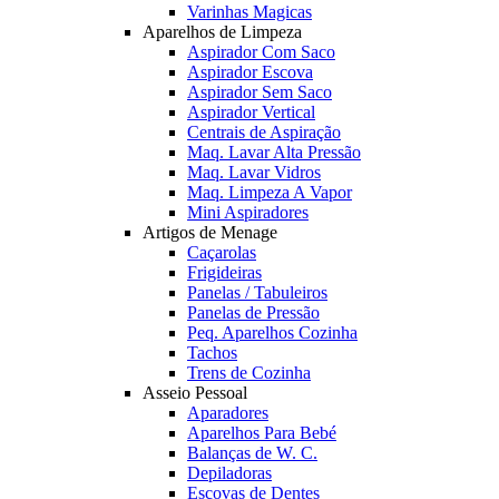
Varinhas Magicas
Aparelhos de Limpeza
Aspirador Com Saco
Aspirador Escova
Aspirador Sem Saco
Aspirador Vertical
Centrais de Aspiração
Maq. Lavar Alta Pressão
Maq. Lavar Vidros
Maq. Limpeza A Vapor
Mini Aspiradores
Artigos de Menage
Caçarolas
Frigideiras
Panelas / Tabuleiros
Panelas de Pressão
Peq. Aparelhos Cozinha
Tachos
Trens de Cozinha
Asseio Pessoal
Aparadores
Aparelhos Para Bebé
Balanças de W. C.
Depiladoras
Escovas de Dentes