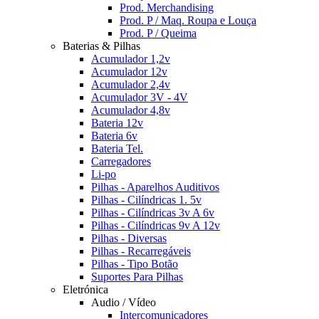
Prod. Merchandising
Prod. P / Maq. Roupa e Louça
Prod. P / Queima
Baterias & Pilhas
Acumulador 1,2v
Acumulador 12v
Acumulador 2,4v
Acumulador 3V - 4V
Acumulador 4,8v
Bateria 12v
Bateria 6v
Bateria Tel.
Carregadores
Li-po
Pilhas - Aparelhos Auditivos
Pilhas - Cilíndricas 1. 5v
Pilhas - Cilíndricas 3v A 6v
Pilhas - Cilíndricas 9v A 12v
Pilhas - Diversas
Pilhas - Recarregáveis
Pilhas - Tipo Botão
Suportes Para Pilhas
Eletrónica
Audio / Vídeo
Intercomunicadores