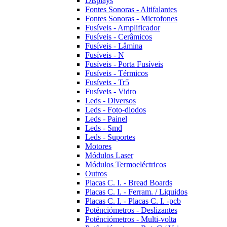
Displays
Fontes Sonoras - Altifalantes
Fontes Sonoras - Microfones
Fusíveis - Amplificador
Fusíveis - Cerâmicos
Fusíveis - Lâmina
Fusíveis - N
Fusíveis - Porta Fusíveis
Fusíveis - Térmicos
Fusíveis - Tr5
Fusíveis - Vidro
Leds - Diversos
Leds - Foto-diodos
Leds - Painel
Leds - Smd
Leds - Suportes
Motores
Módulos Laser
Módulos Termoeléctricos
Outros
Placas C. I. - Bread Boards
Placas C. I. - Ferram. / Liquidos
Placas C. I. - Placas C. I. -pcb
Potênciómetros - Deslizantes
Potênciómetros - Multi-volta