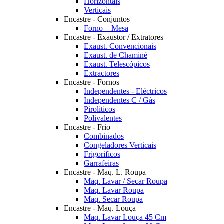
Horizontais
Verticais
Encastre - Conjuntos
Forno + Mesa
Encastre - Exaustor / Extratores
Exaust. Convencionais
Exaust. de Chaminé
Exaust. Telescópicos
Extractores
Encastre - Fornos
Independentes - Eléctricos
Independentes C / Gás
Piroliticos
Polivalentes
Encastre - Frio
Combinados
Congeladores Verticais
Frigorificos
Garrafeiras
Encastre - Maq. L. Roupa
Maq. Lavar / Secar Roupa
Maq. Lavar Roupa
Maq. Secar Roupa
Encastre - Maq. Louça
Maq. Lavar Louça 45 Cm