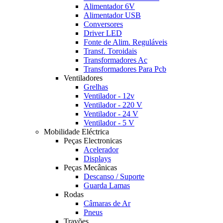
Alimentador 6V
Alimentador USB
Conversores
Driver LED
Fonte de Alim. Reguláveis
Transf. Toroidais
Transformadores Ac
Transformadores Para Pcb
Ventiladores
Grelhas
Ventilador - 12v
Ventilador - 220 V
Ventilador - 24 V
Ventilador - 5 V
Mobilidade Eléctrica
Peças Electronicas
Acelerador
Displays
Peças Mecânicas
Descanso / Suporte
Guarda Lamas
Rodas
Câmaras de Ar
Pneus
Travões