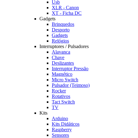
Usb
XLR - Canon
XT - Ficha DC
Gadgets
Brinquedos
Desporto
Gadgets
Relógios
Interruptores / Pulsadores
Alavanca
Chave
Deslizantes
Interruptor Pressão
Magnético
Micro Switch
Pulsador (Teimoso)
Rocker
Rotativos
Tact Switch
TV
Kits
Arduino
Kits Didáticos
Raspberry
Sensores