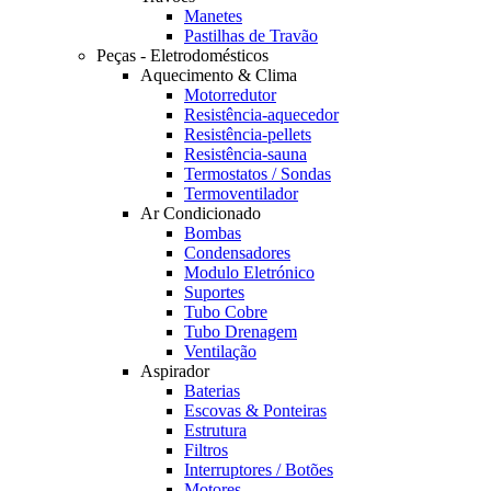
Manetes
Pastilhas de Travão
Peças - Eletrodomésticos
Aquecimento & Clima
Motorredutor
Resistência-aquecedor
Resistência-pellets
Resistência-sauna
Termostatos / Sondas
Termoventilador
Ar Condicionado
Bombas
Condensadores
Modulo Eletrónico
Suportes
Tubo Cobre
Tubo Drenagem
Ventilação
Aspirador
Baterias
Escovas & Ponteiras
Estrutura
Filtros
Interruptores / Botões
Motores