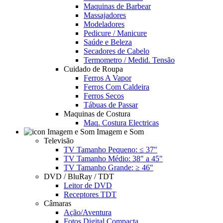
Maquinas de Barbear
Massajadores
Modeladores
Pedicure / Manicure
Saúde e Beleza
Secadores de Cabelo
Termometro / Medid. Tensão
Cuidado de Roupa
Ferros A Vapor
Ferros Com Caldeira
Ferros Secos
Tábuas de Passar
Maquinas de Costura
Maq. Costura Electricas
Imagem e Som
Televisão
TV Tamanho Pequeno: ≤ 37"
TV Tamanho Médio: 38" a 45"
TV Tamanho Grande: ≥ 46"
DVD / BluRay / TDT
Leitor de DVD
Receptores TDT
Câmaras
Ação/Aventura
Fotos Digital Compacta