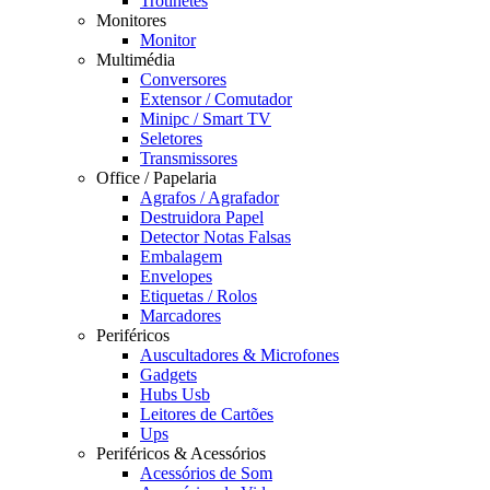
Trotinetes
Monitores
Monitor
Multimédia
Conversores
Extensor / Comutador
Minipc / Smart TV
Seletores
Transmissores
Office / Papelaria
Agrafos / Agrafador
Destruidora Papel
Detector Notas Falsas
Embalagem
Envelopes
Etiquetas / Rolos
Marcadores
Periféricos
Auscultadores & Microfones
Gadgets
Hubs Usb
Leitores de Cartões
Ups
Periféricos & Acessórios
Acessórios de Som