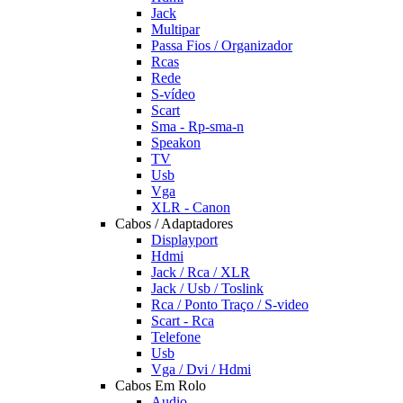
Jack
Multipar
Passa Fios / Organizador
Rcas
Rede
S-vídeo
Scart
Sma - Rp-sma-n
Speakon
TV
Usb
Vga
XLR - Canon
Cabos / Adaptadores
Displayport
Hdmi
Jack / Rca / XLR
Jack / Usb / Toslink
Rca / Ponto Traço / S-video
Scart - Rca
Telefone
Usb
Vga / Dvi / Hdmi
Cabos Em Rolo
Audio