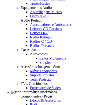
Tripés/Hastes
Equipamentos Audio
Aparelhagens Micros
Outro Hi-fi
Audio Portatil
Auscultadores e Auriculares
Leitores CD Portáteis
Leitores K7
Radio Relogio
Radios C / CD
Radios Portateis
Car Audio
Auto-radios
Leitor Multimédia
Simples
Acessórios Imagem e Som
Móveis / Suportes
Suporte Projetor
Telas Projeção
TV's Combinados
Projectores de Video
Informática
Componentes / Peças
Discos & Acessórios
Ecrãs