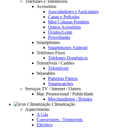
Telefones e Telemóveis
Acessórios
Auscultadores e Auriculares
Capas e Películas
Mini Colunas Portáteis
Outros Acessórios
Óculos/Lente
Powerbanks
Smartphones
Smartphones Android
Telefones Fixos
Telefones Domésticos
Telemóveis / Cartões
Telemóveis
Wearables
Pulseiras Fitness
Smartwatches
Serviços TV / Internet / Outros
Mat. Promocional / Publicidade
Merchandising / Brindes
Climatização
Aquecimento
A Gás
Convectores / Termovent.
Eléctrico