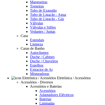
Mangueiras
Torneiras
Tubo de Exaustão
Tubo de Ligação - Agua
Tubo de Ligação - Gás
Válvulas
Válvulas e Sifões
Vedantes / Juntas
Casa
Estendais
Limpeza
Casas de Banho
Autoclismos
Duche / Cabines
Duche / Chuveiros
Espelhos
Extractor de Ar
Misturadoras
Eletrónica / Acessórios
Acessórios - Diversos
Acessórios e Baterias
Acessórios
Adaptadores Eléctricos
Baterias
Lampadas