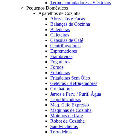
Termoacumuladores - Eléctricos
Pequenos Domésticos
Aparelhos de Cozinha
Abre-latas e Facas
Balanças de Cozinha
Batedeiras
Cafeteiras
Cápsulas de Café
Centrifugadoras
Espremedores
Fiambreiras
Fogareiros
Fornos
Fritadeiras
Fritadeiras Sem Óleo
Geleiras / Refrigeradores
Grelhadores
Jarros e Ferv. / Purif. Água
Liquidificadoras
Maq. Cafe Expresso
Maquinas de Cozinha
Moinhos de Cafe
Robot de Cozinha
Sandwicheiras
Torradeiras