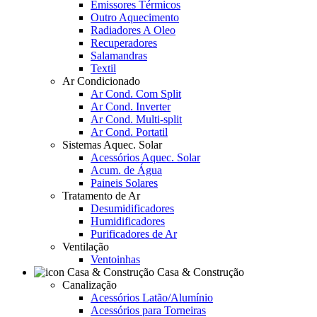
Emissores Térmicos
Outro Aquecimento
Radiadores A Oleo
Recuperadores
Salamandras
Textil
Ar Condicionado
Ar Cond. Com Split
Ar Cond. Inverter
Ar Cond. Multi-split
Ar Cond. Portatil
Sistemas Aquec. Solar
Acessórios Aquec. Solar
Acum. de Água
Paineis Solares
Tratamento de Ar
Desumidificadores
Humidificadores
Purificadores de Ar
Ventilação
Ventoinhas
Casa & Construção
Canalização
Acessórios Latão/Alumínio
Acessórios para Torneiras