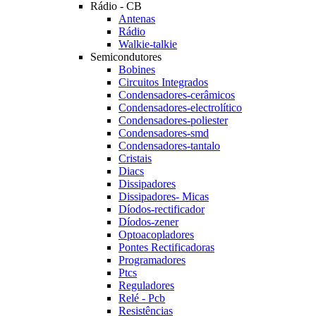
Rádio - CB
Antenas
Rádio
Walkie-talkie
Semicondutores
Bobines
Circuitos Integrados
Condensadores-cerâmicos
Condensadores-electrolítico
Condensadores-poliester
Condensadores-smd
Condensadores-tantalo
Cristais
Diacs
Dissipadores
Dissipadores- Micas
Díodos-rectificador
Díodos-zener
Optoacopladores
Pontes Rectificadoras
Programadores
Ptcs
Reguladores
Relé - Pcb
Resistências