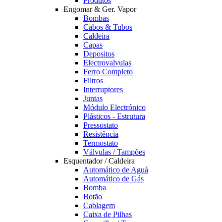
Produtos
Engomar & Ger. Vapor
Bombas
Cabos & Tubos
Caldeira
Capas
Depositos
Electrovalvulas
Ferro Completo
Filtros
Interruptores
Juntas
Módulo Electrónico
Plásticos - Estrutura
Pressostato
Resistência
Termostato
Válvulas / Tampões
Esquentador / Caldeira
Automático de Aguá
Automático de Gás
Bomba
Botão
Cablagem
Caixa de Pilhas