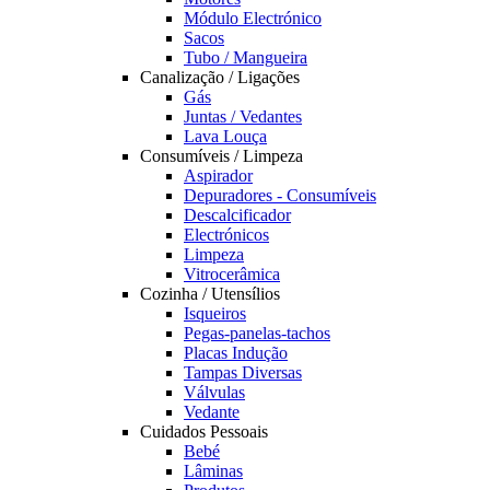
Módulo Electrónico
Sacos
Tubo / Mangueira
Canalização / Ligações
Gás
Juntas / Vedantes
Lava Louça
Consumíveis / Limpeza
Aspirador
Depuradores - Consumíveis
Descalcificador
Electrónicos
Limpeza
Vitrocerâmica
Cozinha / Utensílios
Isqueiros
Pegas-panelas-tachos
Placas Indução
Tampas Diversas
Válvulas
Vedante
Cuidados Pessoais
Bebé
Lâminas