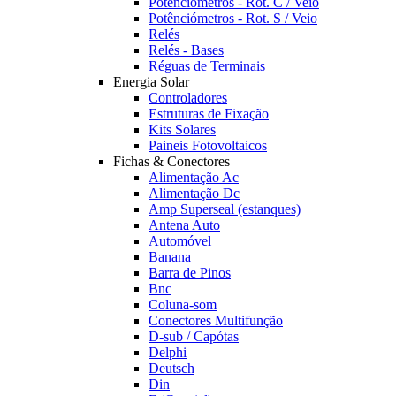
Potênciómetros - Rot. C / Veio
Potênciómetros - Rot. S / Veio
Relés
Relés - Bases
Réguas de Terminais
Energia Solar
Controladores
Estruturas de Fixação
Kits Solares
Paineis Fotovoltaicos
Fichas & Conectores
Alimentação Ac
Alimentação Dc
Amp Superseal (estanques)
Antena Auto
Automóvel
Banana
Barra de Pinos
Bnc
Coluna-som
Conectores Multifunção
D-sub / Capótas
Delphi
Deutsch
Din