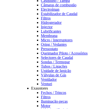
Casquilho / Tampa
Câmaras de combustão
Electroíman
Estabilizador de Caudal
Filtros
Hidrogerador
Injector
Lubrificantes
Membrana
Micro / Interruptores
Oring / Vedantes
Pressostato
Queimador Piloto / Acessórios
Selectores de Caudal
Sondas / Termopar
Tubos / Ligações
Unidade de Ignição
Válvulas de Gás
Ventilador
Venturi
Exaustores
Fechos / Trincos
Filtros
Iluminação-peças
Motor