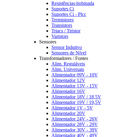
Resistências-bobinada
Suportes Ci
Suportes Ci - Plcc
Termistores
Transistors
Triacs / Tiristor
Varistors
Sensores
Sensor Indutivo
Sensores de Nível
Transformadores / Fontes
Alim. Reguláveis
Alim. Universais
Alimentador 09V - 10V
Alimentador 12V
Alimentador 13V - 15V
Alimentador 16V
Alimentador 18V / 18,5V
Alimentador 19V / 19,5V
Alimentador 1V - 5V
Alimentador 20V
Alimentador 24V - 26V
Alimentador 28V - 29V
Alimentador 30V - 39V
Alimentador 40V - 49V