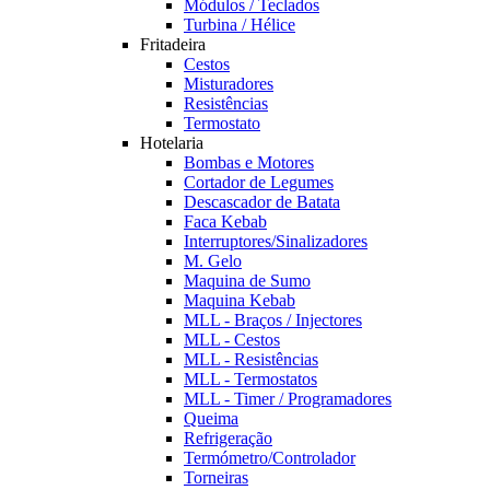
Módulos / Teclados
Turbina / Hélice
Fritadeira
Cestos
Misturadores
Resistências
Termostato
Hotelaria
Bombas e Motores
Cortador de Legumes
Descascador de Batata
Faca Kebab
Interruptores/Sinalizadores
M. Gelo
Maquina de Sumo
Maquina Kebab
MLL - Braços / Injectores
MLL - Cestos
MLL - Resistências
MLL - Termostatos
MLL - Timer / Programadores
Queima
Refrigeração
Termómetro/Controlador
Torneiras