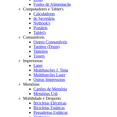
Fontes de Alimentação
Computadores e Tablet's
Calculadoras
de Secretária
Netbook's
Portáteis
Tablet's
Consumíveis
Outros Consumíveis
Tambor (Drum)
Tinteiros
Toners
Impressoras
Laser
Multifunções J. Tinta
Multifunções Laser
Outras Impressoras
Memórias
Cartões de Memória
Memórias Usb
Mobilidade e Desporto
Bicicletas Eléctricas
Bicicletas Estáticas
Passadeiras Estáticas