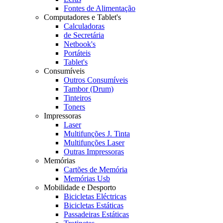
Fontes de Alimentação
Computadores e Tablet's
Calculadoras
de Secretária
Netbook's
Portáteis
Tablet's
Consumíveis
Outros Consumíveis
Tambor (Drum)
Tinteiros
Toners
Impressoras
Laser
Multifunções J. Tinta
Multifunções Laser
Outras Impressoras
Memórias
Cartões de Memória
Memórias Usb
Mobilidade e Desporto
Bicicletas Eléctricas
Bicicletas Estáticas
Passadeiras Estáticas