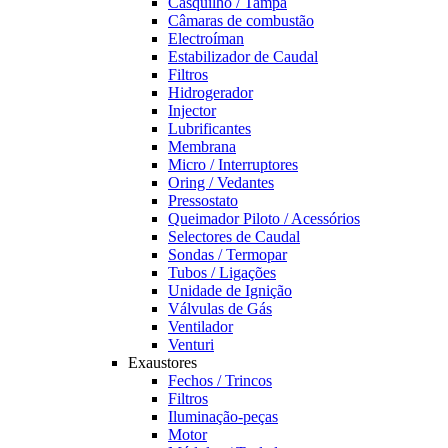
Casquilho / Tampa
Câmaras de combustão
Electroíman
Estabilizador de Caudal
Filtros
Hidrogerador
Injector
Lubrificantes
Membrana
Micro / Interruptores
Oring / Vedantes
Pressostato
Queimador Piloto / Acessórios
Selectores de Caudal
Sondas / Termopar
Tubos / Ligações
Unidade de Ignição
Válvulas de Gás
Ventilador
Venturi
Exaustores
Fechos / Trincos
Filtros
Iluminação-peças
Motor