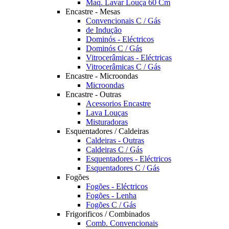
Maq. Lavar Louça 60 Cm
Encastre - Mesas
Convencionais C / Gás
de Indução
Dominós - Eléctricos
Dominós C / Gás
Vitrocerâmicas - Eléctricas
Vitrocerâmicas C / Gás
Encastre - Microondas
Microondas
Encastre - Outras
Acessorios Encastre
Lava Louças
Misturadoras
Esquentadores / Caldeiras
Caldeiras - Outras
Caldeiras C / Gás
Esquentadores - Eléctricos
Esquentadores C / Gás
Fogões
Fogões - Eléctricos
Fogões - Lenha
Fogões C / Gás
Frigorificos / Combinados
Comb. Convencionais