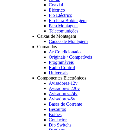
Coaxial
Eléctrico
Fio Eléctrico
Fio Para Bobinagem
Para Montagens
Telecomunições
Caixas de Montagem
Caixas de Montagem
Comandos
Ar Condicionado
Originais / Compatíveis
Programáveis
Rádio Control
Universais
Componentes Electrónicos
Avisadores-12v
Avisadores-220v
Avisadores-24v
Avisadores-5v
Bases de Corrente
Besouros
Botões
Contactor
Dip Switchs