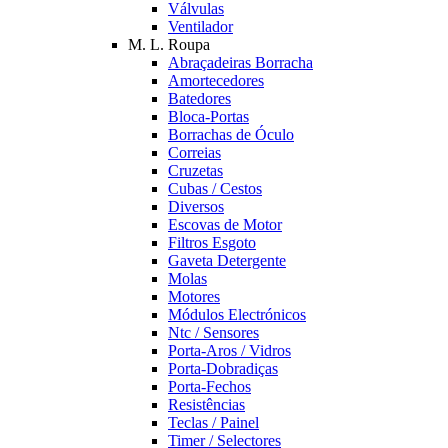
Válvulas
Ventilador
M. L. Roupa
Abraçadeiras Borracha
Amortecedores
Batedores
Bloca-Portas
Borrachas de Óculo
Correias
Cruzetas
Cubas / Cestos
Diversos
Escovas de Motor
Filtros Esgoto
Gaveta Detergente
Molas
Motores
Módulos Electrónicos
Ntc / Sensores
Porta-Aros / Vidros
Porta-Dobradiças
Porta-Fechos
Resistências
Teclas / Painel
Timer / Selectores