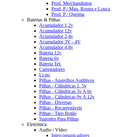
Prod. Merchandising
Prod. P / Maq. Roupa e Louça
Prod. P / Queima
Baterias & Pilhas
Acumulador 1,2v
Acumulador 12v
Acumulador 2,4v
Acumulador 3V - 4V
Acumulador 4,8v
Bateria 12v
Bateria 6v
Bateria Tel.
Carregadores
Li-po
Pilhas - Aparelhos Auditivos
Pilhas - Cilíndricas 1. 5v
Pilhas - Cilíndricas 3v A 6v
Pilhas - Cilíndricas 9v A 12v
Pilhas - Diversas
Pilhas - Recarregáveis
Pilhas - Tipo Botão
Suportes Para Pilhas
Eletrónica
Audio / Vídeo
Intercomunicadores