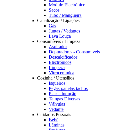
Módulo Electrónico
Sacos
Tubo / Mangueira
Canalização / Ligações
Gás
Juntas / Vedantes
Lava Louça
Consumíveis / Limpeza
Aspirador
Depuradores - Consumíveis
Descalcificador
Electrónicos
Limpeza
Vitrocerâmica
Cozinha / Utensílios
Isqueiros
Pegas-panelas-tachos
Placas Indução
Tampas Diversas
Válvulas
Vedante
Cuidados Pessoais
Bebé
Lâminas