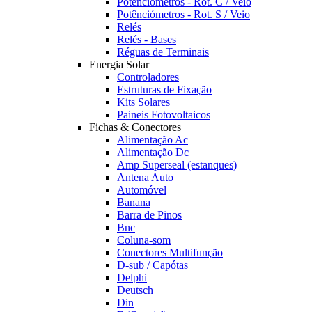
Potênciómetros - Rot. C / Veio
Potênciómetros - Rot. S / Veio
Relés
Relés - Bases
Réguas de Terminais
Energia Solar
Controladores
Estruturas de Fixação
Kits Solares
Paineis Fotovoltaicos
Fichas & Conectores
Alimentação Ac
Alimentação Dc
Amp Superseal (estanques)
Antena Auto
Automóvel
Banana
Barra de Pinos
Bnc
Coluna-som
Conectores Multifunção
D-sub / Capótas
Delphi
Deutsch
Din