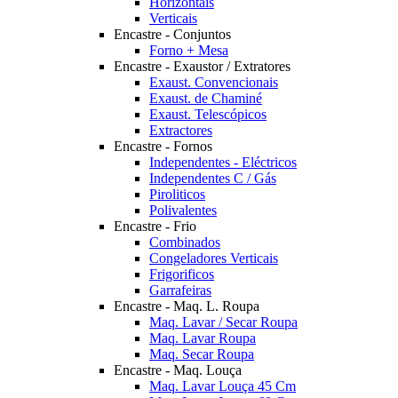
Horizontais
Verticais
Encastre - Conjuntos
Forno + Mesa
Encastre - Exaustor / Extratores
Exaust. Convencionais
Exaust. de Chaminé
Exaust. Telescópicos
Extractores
Encastre - Fornos
Independentes - Eléctricos
Independentes C / Gás
Piroliticos
Polivalentes
Encastre - Frio
Combinados
Congeladores Verticais
Frigorificos
Garrafeiras
Encastre - Maq. L. Roupa
Maq. Lavar / Secar Roupa
Maq. Lavar Roupa
Maq. Secar Roupa
Encastre - Maq. Louça
Maq. Lavar Louça 45 Cm