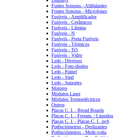
Displays
Fontes Sonoras - Altifalantes
Fontes Sonoras - Microfones
Fusíveis - Amplificador
Fusíveis - Cerâmicos
Fusíveis - Lâmina
Fusíveis - N
Fusíveis - Porta Fusíveis
Fusíveis - Térmicos
Fusíveis - Tr5
Fusíveis - Vidro
Leds - Diversos
Leds - Foto-diodos
Leds - Painel
Leds - Smd
Leds - Suportes
Motores
Módulos Laser
Módulos Termoeléctricos
Outros
Placas C. I. - Bread Boards
Placas C. I. - Ferram. / Liquidos
Placas C. I. - Placas C. I. -pcb
Potênciómetros - Deslizantes
Potênciómetros - Multi-volta