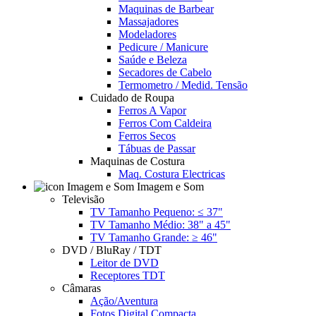
Maquinas de Barbear
Massajadores
Modeladores
Pedicure / Manicure
Saúde e Beleza
Secadores de Cabelo
Termometro / Medid. Tensão
Cuidado de Roupa
Ferros A Vapor
Ferros Com Caldeira
Ferros Secos
Tábuas de Passar
Maquinas de Costura
Maq. Costura Electricas
Imagem e Som
Televisão
TV Tamanho Pequeno: ≤ 37"
TV Tamanho Médio: 38" a 45"
TV Tamanho Grande: ≥ 46"
DVD / BluRay / TDT
Leitor de DVD
Receptores TDT
Câmaras
Ação/Aventura
Fotos Digital Compacta