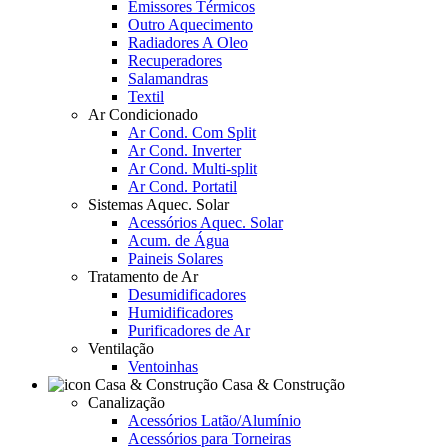
Emissores Térmicos
Outro Aquecimento
Radiadores A Oleo
Recuperadores
Salamandras
Textil
Ar Condicionado
Ar Cond. Com Split
Ar Cond. Inverter
Ar Cond. Multi-split
Ar Cond. Portatil
Sistemas Aquec. Solar
Acessórios Aquec. Solar
Acum. de Água
Paineis Solares
Tratamento de Ar
Desumidificadores
Humidificadores
Purificadores de Ar
Ventilação
Ventoinhas
Casa & Construção
Canalização
Acessórios Latão/Alumínio
Acessórios para Torneiras