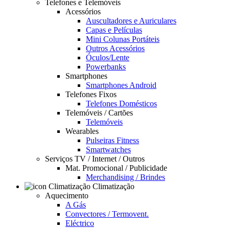
Telefones e Telemóveis
Acessórios
Auscultadores e Auriculares
Capas e Películas
Mini Colunas Portáteis
Outros Acessórios
Óculos/Lente
Powerbanks
Smartphones
Smartphones Android
Telefones Fixos
Telefones Domésticos
Telemóveis / Cartões
Telemóveis
Wearables
Pulseiras Fitness
Smartwatches
Serviços TV / Internet / Outros
Mat. Promocional / Publicidade
Merchandising / Brindes
Climatização
Aquecimento
A Gás
Convectores / Termovent.
Eléctrico