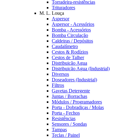
Torradeira-resistências
Trituradores
M. L. Louça
Aspersor
Aspersor - Acessórios
Bomba - Acessórios
Bomba Circulação
Caldeiras / Depósitos
Caudalímetro
Cestos & Rodízios
Cestos de Talher
Distribuição Agua
Distribuição Agua (Industrial)
Diversos
Doseadores (Industrial)
Filtros
Gavetas Detergente
Juntas / Borrachas
Módulos / Programadores
Porta - Dobradiças / Molas
Porta - Fechos
Resistências
Sensores / Sondas
Tampas
Teclas / Painel