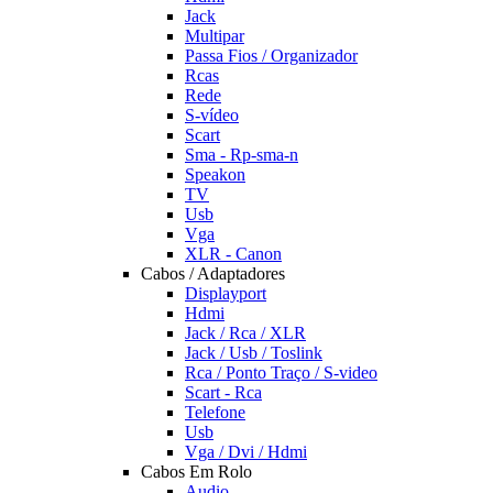
Jack
Multipar
Passa Fios / Organizador
Rcas
Rede
S-vídeo
Scart
Sma - Rp-sma-n
Speakon
TV
Usb
Vga
XLR - Canon
Cabos / Adaptadores
Displayport
Hdmi
Jack / Rca / XLR
Jack / Usb / Toslink
Rca / Ponto Traço / S-video
Scart - Rca
Telefone
Usb
Vga / Dvi / Hdmi
Cabos Em Rolo
Audio