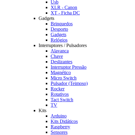
Usb
XLR - Canon
XT - Ficha DC
Gadgets
Brinquedos
Desporto
Gadgets
Relógios
Interruptores / Pulsadores
Alavanca
Chave
Deslizantes
Interruptor Pressão
Magnético
Micro Switch
Pulsador (Teimoso)
Rocker
Rotativos
Tact Switch
TV
Kits
Arduino
Kits Didáticos
Raspberry
Sensores