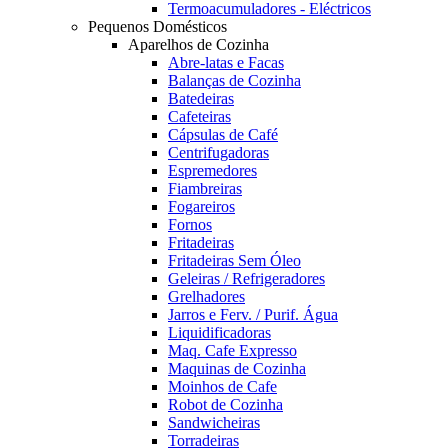
Termoacumuladores - Eléctricos
Pequenos Domésticos
Aparelhos de Cozinha
Abre-latas e Facas
Balanças de Cozinha
Batedeiras
Cafeteiras
Cápsulas de Café
Centrifugadoras
Espremedores
Fiambreiras
Fogareiros
Fornos
Fritadeiras
Fritadeiras Sem Óleo
Geleiras / Refrigeradores
Grelhadores
Jarros e Ferv. / Purif. Água
Liquidificadoras
Maq. Cafe Expresso
Maquinas de Cozinha
Moinhos de Cafe
Robot de Cozinha
Sandwicheiras
Torradeiras