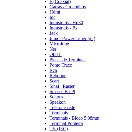
F (Coaxial)
Garras / Crocodilos
Hdmi
Idc
Industriais - Hd30
Industriais - Px
Jack
Junior Power Timer (jpt)
Microfone
Nsr
Obd Ii
Placas de Terminais
Ponto Traço
Rca
Reboque
Scart
Sinal - Raster
Sma / CB / Pl
Solares
Speakon
Telefone-rede
Terminais
Terminais - Bloco 5.08mm
Terminal-Ponteira
TV (IEC)