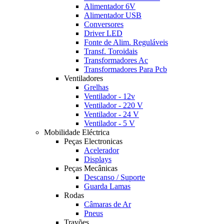
Alimentador 6V
Alimentador USB
Conversores
Driver LED
Fonte de Alim. Reguláveis
Transf. Toroidais
Transformadores Ac
Transformadores Para Pcb
Ventiladores
Grelhas
Ventilador - 12v
Ventilador - 220 V
Ventilador - 24 V
Ventilador - 5 V
Mobilidade Eléctrica
Peças Electronicas
Acelerador
Displays
Peças Mecânicas
Descanso / Suporte
Guarda Lamas
Rodas
Câmaras de Ar
Pneus
Travões