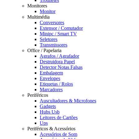
Trotinetes
Monitores
Monitor
Multimédia
Conversores
Extensor / Comutador
Minipc / Smart TV
Seletores
Transmissores
Office / Papelaria
Agrafos / Agrafador
Destruidora Papel
Detector Notas Falsas
Embalagem
Envelopes
Etiquetas / Rolos
Marcadores
Periféricos
Auscultadores & Microfones
Gadgets
Hubs Usb
Leitores de Cartões
Ups
Periféricos & Acessórios
Acessórios de Som