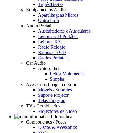
Tripés/Hastes
Equipamentos Audio
Aparelhagens Micros
Outro Hi-fi
Audio Portatil
Auscultadores e Auriculares
Leitores CD Portáteis
Leitores K7
Radio Relogio
Radios C / CD
Radios Portateis
Car Audio
Auto-radios
Leitor Multimédia
Simples
Acessórios Imagem e Som
Móveis / Suportes
Suporte Projetor
Telas Projeção
TV's Combinados
Projectores de Video
Informática
Componentes / Peças
Discos & Acessórios
Ecrãs