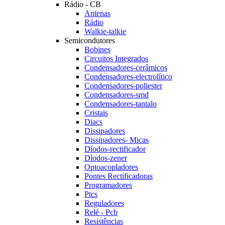
Rádio - CB
Antenas
Rádio
Walkie-talkie
Semicondutores
Bobines
Circuitos Integrados
Condensadores-cerâmicos
Condensadores-electrolítico
Condensadores-poliester
Condensadores-smd
Condensadores-tantalo
Cristais
Diacs
Dissipadores
Dissipadores- Micas
Díodos-rectificador
Díodos-zener
Optoacopladores
Pontes Rectificadoras
Programadores
Ptcs
Reguladores
Relé - Pcb
Resistências