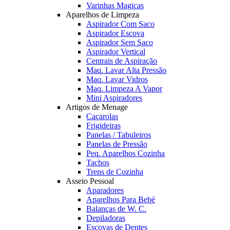
Varinhas Magicas
Aparelhos de Limpeza
Aspirador Com Saco
Aspirador Escova
Aspirador Sem Saco
Aspirador Vertical
Centrais de Aspiração
Maq. Lavar Alta Pressão
Maq. Lavar Vidros
Maq. Limpeza A Vapor
Mini Aspiradores
Artigos de Menage
Caçarolas
Frigideiras
Panelas / Tabuleiros
Panelas de Pressão
Peq. Aparelhos Cozinha
Tachos
Trens de Cozinha
Asseio Pessoal
Aparadores
Aparelhos Para Bebé
Balanças de W. C.
Depiladoras
Escovas de Dentes