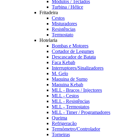
Módulos / Teclados
Turbina / Hélice
Fritadeira
Cestos
Misturadores
Resistências
Termostato
Hotelaria
Bombas e Motores
Cortador de Legumes
Descascador de Batata
Faca Kebab
Interruptores/Sinalizadores
M. Gelo
Maquina de Sumo
Maquina Kebab
MLL - Braços / Injectores
MLL - Cestos
MLL - Resistências
MLL - Termostatos
MLL - Timer / Programadores
Queima
Refrigeração
Termómetro/Controlador
Torneiras