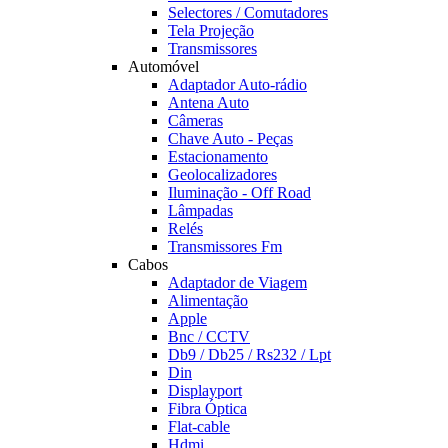
Selectores / Comutadores
Tela Projeção
Transmissores
Automóvel
Adaptador Auto-rádio
Antena Auto
Câmeras
Chave Auto - Peças
Estacionamento
Geolocalizadores
Iluminação - Off Road
Lâmpadas
Relés
Transmissores Fm
Cabos
Adaptador de Viagem
Alimentação
Apple
Bnc / CCTV
Db9 / Db25 / Rs232 / Lpt
Din
Displayport
Fibra Óptica
Flat-cable
Hdmi