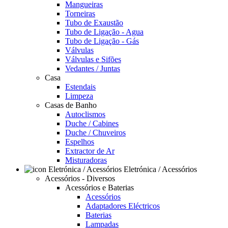
Mangueiras
Torneiras
Tubo de Exaustão
Tubo de Ligação - Agua
Tubo de Ligação - Gás
Válvulas
Válvulas e Sifões
Vedantes / Juntas
Casa
Estendais
Limpeza
Casas de Banho
Autoclismos
Duche / Cabines
Duche / Chuveiros
Espelhos
Extractor de Ar
Misturadoras
Eletrónica / Acessórios
Acessórios - Diversos
Acessórios e Baterias
Acessórios
Adaptadores Eléctricos
Baterias
Lampadas