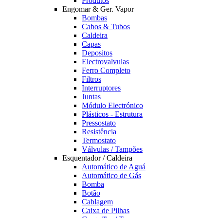
Produtos
Engomar & Ger. Vapor
Bombas
Cabos & Tubos
Caldeira
Capas
Depositos
Electrovalvulas
Ferro Completo
Filtros
Interruptores
Juntas
Módulo Electrónico
Plásticos - Estrutura
Pressostato
Resistência
Termostato
Válvulas / Tampões
Esquentador / Caldeira
Automático de Aguá
Automático de Gás
Bomba
Botão
Cablagem
Caixa de Pilhas