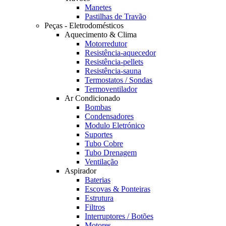
Manetes
Pastilhas de Travão
Peças - Eletrodomésticos
Aquecimento & Clima
Motorredutor
Resistência-aquecedor
Resistência-pellets
Resistência-sauna
Termostatos / Sondas
Termoventilador
Ar Condicionado
Bombas
Condensadores
Modulo Eletrónico
Suportes
Tubo Cobre
Tubo Drenagem
Ventilação
Aspirador
Baterias
Escovas & Ponteiras
Estrutura
Filtros
Interruptores / Botões
Motores