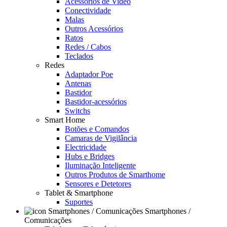
Acessórios de Video
Conectividade
Malas
Outros Acessórios
Ratos
Redes / Cabos
Teclados
Redes
Adaptador Poe
Antenas
Bastidor
Bastidor-acessórios
Switchs
Smart Home
Botões e Comandos
Camaras de Vigilância
Electricidade
Hubs e Bridges
Iluminação Inteligente
Outros Produtos de Smarthome
Sensores e Detetores
Tablet & Smartphone
Suportes
Smartphones /
Comunicações