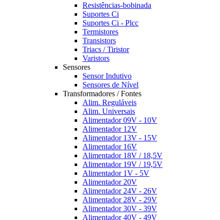
Resistências-bobinada
Suportes Ci
Suportes Ci - Plcc
Termistores
Transistors
Triacs / Tiristor
Varistors
Sensores
Sensor Indutivo
Sensores de Nível
Transformadores / Fontes
Alim. Reguláveis
Alim. Universais
Alimentador 09V - 10V
Alimentador 12V
Alimentador 13V - 15V
Alimentador 16V
Alimentador 18V / 18,5V
Alimentador 19V / 19,5V
Alimentador 1V - 5V
Alimentador 20V
Alimentador 24V - 26V
Alimentador 28V - 29V
Alimentador 30V - 39V
Alimentador 40V - 49V