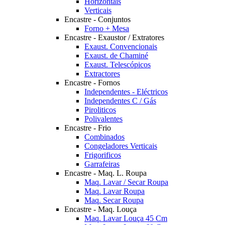
Horizontais
Verticais
Encastre - Conjuntos
Forno + Mesa
Encastre - Exaustor / Extratores
Exaust. Convencionais
Exaust. de Chaminé
Exaust. Telescópicos
Extractores
Encastre - Fornos
Independentes - Eléctricos
Independentes C / Gás
Piroliticos
Polivalentes
Encastre - Frio
Combinados
Congeladores Verticais
Frigorificos
Garrafeiras
Encastre - Maq. L. Roupa
Maq. Lavar / Secar Roupa
Maq. Lavar Roupa
Maq. Secar Roupa
Encastre - Maq. Louça
Maq. Lavar Louça 45 Cm