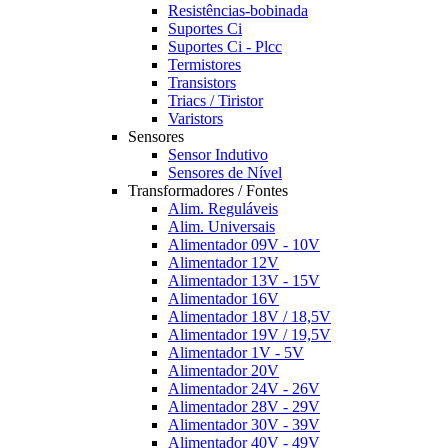
Resistências-bobinada
Suportes Ci
Suportes Ci - Plcc
Termistores
Transistors
Triacs / Tiristor
Varistors
Sensores
Sensor Indutivo
Sensores de Nível
Transformadores / Fontes
Alim. Reguláveis
Alim. Universais
Alimentador 09V - 10V
Alimentador 12V
Alimentador 13V - 15V
Alimentador 16V
Alimentador 18V / 18,5V
Alimentador 19V / 19,5V
Alimentador 1V - 5V
Alimentador 20V
Alimentador 24V - 26V
Alimentador 28V - 29V
Alimentador 30V - 39V
Alimentador 40V - 49V