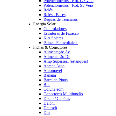
Potênciómetros - Rot. C / Veio
Potênciómetros - Rot. S / Veio
Relés
Relés - Bases
Réguas de Terminais
Energia Solar
Controladores
Estruturas de Fixação
Kits Solares
Paineis Fotovoltaicos
Fichas & Conectores
Alimentação Ac
Alimentação Dc
Amp Superseal (estanques)
Antena Auto
Automóvel
Banana
Barra de Pinos
Bnc
Coluna-som
Conectores Multifunção
D-sub / Capótas
Delphi
Deutsch
Din