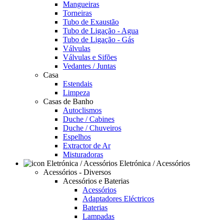
Mangueiras
Torneiras
Tubo de Exaustão
Tubo de Ligação - Agua
Tubo de Ligação - Gás
Válvulas
Válvulas e Sifões
Vedantes / Juntas
Casa
Estendais
Limpeza
Casas de Banho
Autoclismos
Duche / Cabines
Duche / Chuveiros
Espelhos
Extractor de Ar
Misturadoras
Eletrónica / Acessórios
Acessórios - Diversos
Acessórios e Baterias
Acessórios
Adaptadores Eléctricos
Baterias
Lampadas