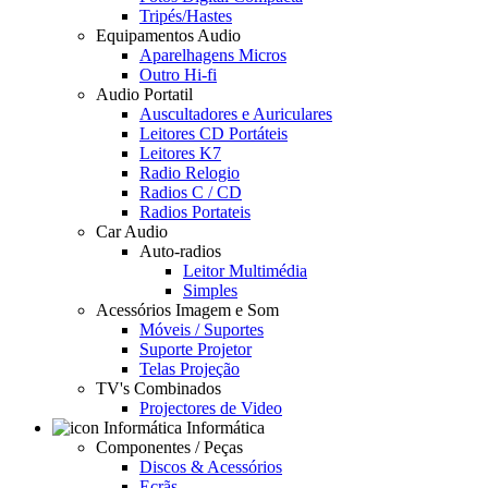
Tripés/Hastes
Equipamentos Audio
Aparelhagens Micros
Outro Hi-fi
Audio Portatil
Auscultadores e Auriculares
Leitores CD Portáteis
Leitores K7
Radio Relogio
Radios C / CD
Radios Portateis
Car Audio
Auto-radios
Leitor Multimédia
Simples
Acessórios Imagem e Som
Móveis / Suportes
Suporte Projetor
Telas Projeção
TV's Combinados
Projectores de Video
Informática
Componentes / Peças
Discos & Acessórios
Ecrãs