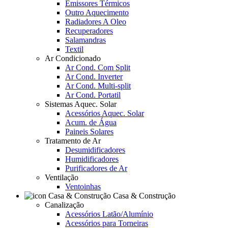
Emissores Térmicos
Outro Aquecimento
Radiadores A Oleo
Recuperadores
Salamandras
Textil
Ar Condicionado
Ar Cond. Com Split
Ar Cond. Inverter
Ar Cond. Multi-split
Ar Cond. Portatil
Sistemas Aquec. Solar
Acessórios Aquec. Solar
Acum. de Água
Paineis Solares
Tratamento de Ar
Desumidificadores
Humidificadores
Purificadores de Ar
Ventilação
Ventoinhas
Casa & Construção
Canalização
Acessórios Latão/Alumínio
Acessórios para Torneiras