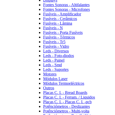
Displays
Fontes Sonoras - Altifalantes
Fontes Sonoras - Microfones
Fusíveis - Amplificador
Fusíveis - Cerâmicos
Fusíveis - Lâmina
Fusíveis - N
Fusíveis - Porta Fusíveis
Fusíveis - Térmicos
Fusíveis - Tr5
Fusíveis - Vidro
Leds - Diversos
Leds - Foto-diodos
Leds - Painel
Leds - Smd
Leds - Suportes
Motores
Módulos Laser
Módulos Termoeléctricos
Outros
Placas C. I. - Bread Boards
Placas C. I. - Ferram. / Liquidos
Placas C. I. - Placas C. I. -pcb
Potênciómetros - Deslizantes
Potênciómetros - Multi-volta