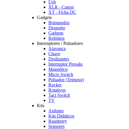
Usb
XLR - Canon
XT - Ficha DC
Gadgets
Brinquedos
Desporto
Gadgets
Relógios
Interruptores / Pulsadores
Alavanca
Chave
Deslizantes
Interruptor Pressão
Magnético
Micro Switch
Pulsador (Teimoso)
Rocker
Rotativos
Tact Switch
TV
Kits
Arduino
Kits Didáticos
Raspberry
Sensores