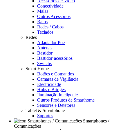
Acessórios de Video
Conectividade
Malas
Outros Acessórios
Ratos
Redes / Cabos
Teclados
Redes
Adaptador Poe
Antenas
Bastidor
Bastidor-acessórios
Switchs
Smart Home
Botões e Comandos
Camaras de Vigilância
Electricidade
Hubs e Bridges
Iluminação Inteligente
Outros Produtos de Smarthome
Sensores e Detetores
Tablet & Smartphone
Suportes
Smartphones /
Comunicações