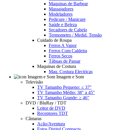
Maquinas de Barbear
Massajadores
Modeladores
Pedicure / Manicure
Saúde e Beleza
Secadores de Cabelo
Termometro / Medid. Tensão
Cuidado de Roupa
Ferros A Vapor
Ferros Com Caldeira
Ferros Secos
Tábuas de Passar
Maquinas de Costura
Maq. Costura Electricas
Imagem e Som
Televisão
TV Tamanho Pequeno: ≤ 37"
TV Tamanho Médio: 38" a 45"
TV Tamanho Grande: ≥ 46"
DVD / BluRay / TDT
Leitor de DVD
Receptores TDT
Câmaras
Ação/Aventura
Fotos Digital Compacta