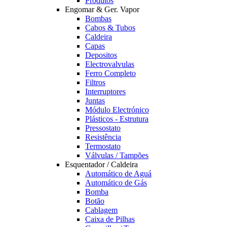
Produtos
Engomar & Ger. Vapor
Bombas
Cabos & Tubos
Caldeira
Capas
Depositos
Electrovalvulas
Ferro Completo
Filtros
Interruptores
Juntas
Módulo Electrónico
Plásticos - Estrutura
Pressostato
Resistência
Termostato
Válvulas / Tampões
Esquentador / Caldeira
Automático de Aguá
Automático de Gás
Bomba
Botão
Cablagem
Caixa de Pilhas