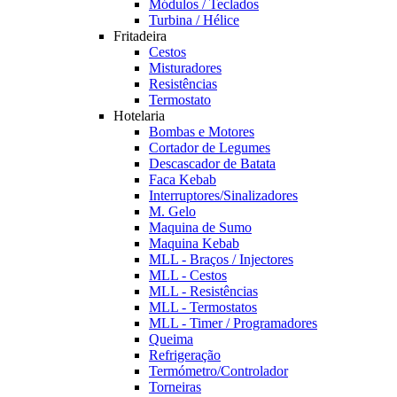
Módulos / Teclados
Turbina / Hélice
Fritadeira
Cestos
Misturadores
Resistências
Termostato
Hotelaria
Bombas e Motores
Cortador de Legumes
Descascador de Batata
Faca Kebab
Interruptores/Sinalizadores
M. Gelo
Maquina de Sumo
Maquina Kebab
MLL - Braços / Injectores
MLL - Cestos
MLL - Resistências
MLL - Termostatos
MLL - Timer / Programadores
Queima
Refrigeração
Termómetro/Controlador
Torneiras