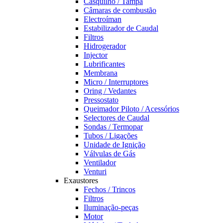
Casquilho / Tampa
Câmaras de combustão
Electroíman
Estabilizador de Caudal
Filtros
Hidrogerador
Injector
Lubrificantes
Membrana
Micro / Interruptores
Oring / Vedantes
Pressostato
Queimador Piloto / Acessórios
Selectores de Caudal
Sondas / Termopar
Tubos / Ligações
Unidade de Ignição
Válvulas de Gás
Ventilador
Venturi
Exaustores
Fechos / Trincos
Filtros
Iluminação-peças
Motor