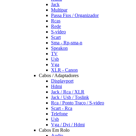
Jack
Multipar
Passa Fios / Organizador
Rcas
Rede
S-vídeo
Scart
Sma - Rp-sma-n
Speakon
TV
Usb
Vga
XLR - Canon
Cabos / Adaptadores
Displayport
Hdmi
Jack / Rca / XLR
Jack / Usb / Toslink
Rca / Ponto Traço / S-video
Scart - Rca
Telefone
Usb
Vga / Dvi / Hdmi
Cabos Em Rolo
Audio