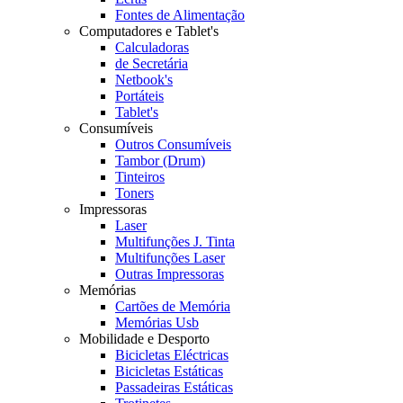
Fontes de Alimentação
Computadores e Tablet's
Calculadoras
de Secretária
Netbook's
Portáteis
Tablet's
Consumíveis
Outros Consumíveis
Tambor (Drum)
Tinteiros
Toners
Impressoras
Laser
Multifunções J. Tinta
Multifunções Laser
Outras Impressoras
Memórias
Cartões de Memória
Memórias Usb
Mobilidade e Desporto
Bicicletas Eléctricas
Bicicletas Estáticas
Passadeiras Estáticas