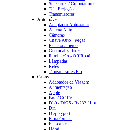
Selectores / Comutadores
Tela Projeção
Transmissores
Automóvel
Adaptador Auto-rádio
Antena Auto
Câmeras
Chave Auto - Peças
Estacionamento
Geolocalizadores
Iluminação - Off Road
Lâmpadas
Relés
Transmissores Fm
Cabos
Adaptador de Viagem
Alimentação
Apple
Bnc / CCTV
Db9 / Db25 / Rs232 / Lpt
Din
Displayport
Fibra Óptica
Flat-cable
Hdmi