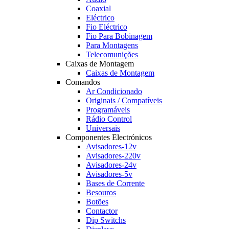
Coaxial
Eléctrico
Fio Eléctrico
Fio Para Bobinagem
Para Montagens
Telecomunições
Caixas de Montagem
Caixas de Montagem
Comandos
Ar Condicionado
Originais / Compatíveis
Programáveis
Rádio Control
Universais
Componentes Electrónicos
Avisadores-12v
Avisadores-220v
Avisadores-24v
Avisadores-5v
Bases de Corrente
Besouros
Botões
Contactor
Dip Switchs