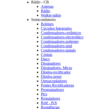
Rádio - CB
Antenas
Rádio
Walkie-talkie
Semicondutores
Bobines
Circuitos Integrados
Condensadores-cerâmicos
Condensadores-electrolítico
Condensadores-poliester
Condensadores-smd
Condensadores-tantalo
Cristais
Diacs
Dissipadores
Dissipadores- Micas
Díodos-rectificador
Díodos-zener
Optoacopladores
Pontes Rectificadoras
Programadores
Ptcs
Reguladores
Relé - Pcb
Resistências