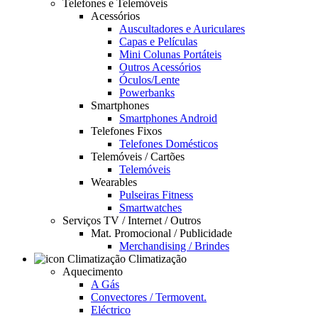
Telefones e Telemóveis
Acessórios
Auscultadores e Auriculares
Capas e Películas
Mini Colunas Portáteis
Outros Acessórios
Óculos/Lente
Powerbanks
Smartphones
Smartphones Android
Telefones Fixos
Telefones Domésticos
Telemóveis / Cartões
Telemóveis
Wearables
Pulseiras Fitness
Smartwatches
Serviços TV / Internet / Outros
Mat. Promocional / Publicidade
Merchandising / Brindes
Climatização
Aquecimento
A Gás
Convectores / Termovent.
Eléctrico