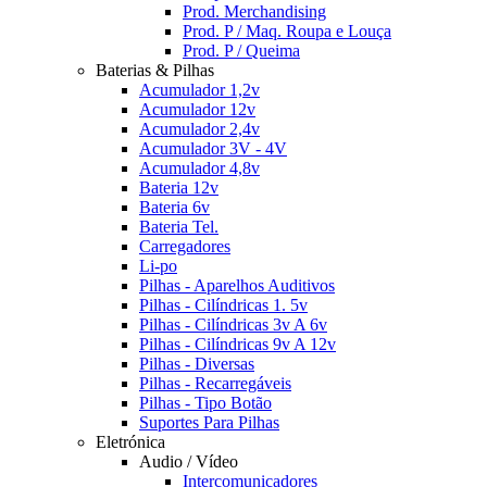
Prod. Merchandising
Prod. P / Maq. Roupa e Louça
Prod. P / Queima
Baterias & Pilhas
Acumulador 1,2v
Acumulador 12v
Acumulador 2,4v
Acumulador 3V - 4V
Acumulador 4,8v
Bateria 12v
Bateria 6v
Bateria Tel.
Carregadores
Li-po
Pilhas - Aparelhos Auditivos
Pilhas - Cilíndricas 1. 5v
Pilhas - Cilíndricas 3v A 6v
Pilhas - Cilíndricas 9v A 12v
Pilhas - Diversas
Pilhas - Recarregáveis
Pilhas - Tipo Botão
Suportes Para Pilhas
Eletrónica
Audio / Vídeo
Intercomunicadores