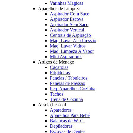
Varinhas Magicas
Aparelhos de Limpeza
Aspirador Com Saco
Aspirador Escova
Aspirador Sem Saco
Aspirador Vertical
Centrais de Aspiração
Maq. Lavar Alta Pressão
Maq. Lavar Vidros
Maq. Limpeza A Vapor
Mini Aspiradores
Artigos de Menage
Caçarolas
Frigideiras
Panelas / Tabuleiros
Panelas de Pressão
Peq. Aparelhos Cozinha
Tachos
Trens de Cozinha
Asseio Pessoal
Aparadores
Aparelhos Para Bebé
Balanças de W. C.
Depiladoras
Escovas de Dentes