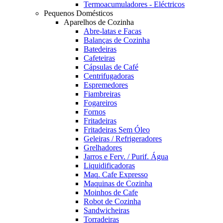
Termoacumuladores - Eléctricos
Pequenos Domésticos
Aparelhos de Cozinha
Abre-latas e Facas
Balanças de Cozinha
Batedeiras
Cafeteiras
Cápsulas de Café
Centrifugadoras
Espremedores
Fiambreiras
Fogareiros
Fornos
Fritadeiras
Fritadeiras Sem Óleo
Geleiras / Refrigeradores
Grelhadores
Jarros e Ferv. / Purif. Água
Liquidificadoras
Maq. Cafe Expresso
Maquinas de Cozinha
Moinhos de Cafe
Robot de Cozinha
Sandwicheiras
Torradeiras