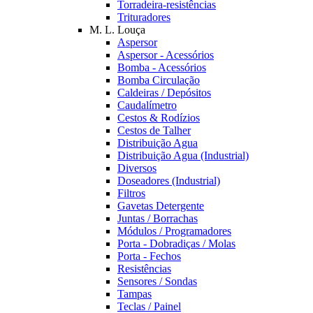
Torradeira-resistências
Trituradores
M. L. Louça
Aspersor
Aspersor - Acessórios
Bomba - Acessórios
Bomba Circulação
Caldeiras / Depósitos
Caudalímetro
Cestos & Rodízios
Cestos de Talher
Distribuição Agua
Distribuição Agua (Industrial)
Diversos
Doseadores (Industrial)
Filtros
Gavetas Detergente
Juntas / Borrachas
Módulos / Programadores
Porta - Dobradiças / Molas
Porta - Fechos
Resistências
Sensores / Sondas
Tampas
Teclas / Painel