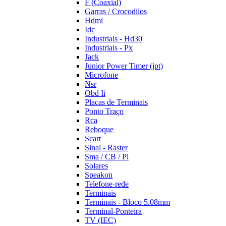
F (Coaxial)
Garras / Crocodilos
Hdmi
Idc
Industriais - Hd30
Industriais - Px
Jack
Junior Power Timer (jpt)
Microfone
Nsr
Obd Ii
Placas de Terminais
Ponto Traço
Rca
Reboque
Scart
Sinal - Raster
Sma / CB / Pl
Solares
Speakon
Telefone-rede
Terminais
Terminais - Bloco 5.08mm
Terminal-Ponteira
TV (IEC)