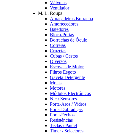
Válvulas
Ventilador
M. L. Roupa
Abraçadeiras Borracha
Amortecedores
Batedores
Bloca-Portas
Borrachas de Óculo
Correias
Cruzetas
Cubas / Cestos
Diversos
Escovas de Motor
Filtros Esgoto
Gaveta Detergente
Molas
Motores
Módulos Electrónicos
Ntc / Sensores
Porta-Aros / Vidros
Porta-Dobradiças
Porta-Fechos
Resistências
Teclas / Painel
Timer / Selectores