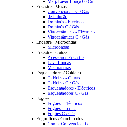
Maq. Lavar Louça 60 Cm
Encastre - Mesas
Convencionais C / Gás
de Indução
Dominós - Eléctricos
Dominós C / Gás
Vitrocerâmicas - Eléctricas
Vitrocerâmicas C / Gás
Encastre - Microondas
Microondas
Encastre - Outras
Acessorios Encastre
Lava Louças
Misturadoras
Esquentadores / Caldeiras
Caldeiras - Outras
Caldeiras C / Gás
Esquentadores - Eléctricos
Esquentadores C / Gás
Fogões
Fogões - Eléctricos
Fogões - Lenha
Fogões C / Gás
Frigorificos / Combinados
Comb. Convencionais