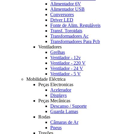
Alimentador 6V
Alimentador USB
Conversores
Driver LED
Fonte de Alim. Reguláveis
Transf. Toroidais
Transformadores Ac
Transformadores Para Pcb
Ventiladores
Grelhas
Ventilador - 12v
Ventilador - 220 V
Ventilador - 24 V
Ventilador - 5 V
Mobilidade Eléctrica
Peças Electronicas
Acelerador
Displays
Peças Mecânicas
Descanso / Suporte
Guarda Lamas
Rodas
Câmaras de Ar
Pneus
Travões