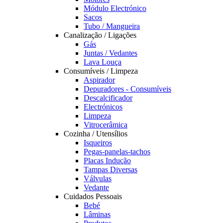
Módulo Electrónico
Sacos
Tubo / Mangueira
Canalização / Ligações
Gás
Juntas / Vedantes
Lava Louça
Consumíveis / Limpeza
Aspirador
Depuradores - Consumíveis
Descalcificador
Electrónicos
Limpeza
Vitrocerâmica
Cozinha / Utensílios
Isqueiros
Pegas-panelas-tachos
Placas Indução
Tampas Diversas
Válvulas
Vedante
Cuidados Pessoais
Bebé
Lâminas