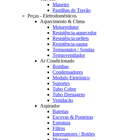
Manetes
Pastilhas de Travão
Peças - Eletrodomésticos
Aquecimento & Clima
Motorredutor
Resistência-aquecedor
Resistência-pellets
Resistência-sauna
Termostatos / Sondas
Termoventilador
Ar Condicionado
Bombas
Condensadores
Modulo Eletrónico
Suportes
Tubo Cobre
Tubo Drenagem
Ventilação
Aspirador
Baterias
Escovas & Ponteiras
Estrutura
Filtros
Interruptores / Botões
Motores