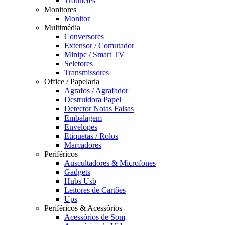
Trotinetes
Monitores
Monitor
Multimédia
Conversores
Extensor / Comutador
Minipc / Smart TV
Seletores
Transmissores
Office / Papelaria
Agrafos / Agrafador
Destruidora Papel
Detector Notas Falsas
Embalagem
Envelopes
Etiquetas / Rolos
Marcadores
Periféricos
Auscultadores & Microfones
Gadgets
Hubs Usb
Leitores de Cartões
Ups
Periféricos & Acessórios
Acessórios de Som