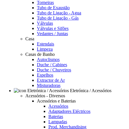
Torneiras
Tubo de Exaustão
Tubo de Ligação - Agua
Tubo de Ligação - Gás
Válvulas
Válvulas e Sifões
Vedantes / Juntas
Casa
Estendais
Limpeza
Casas de Banho
Autoclismos
Duche / Cabines
Duche / Chuveiros
Espelhos
Extractor de Ar
Misturadoras
Eletrónica / Acessórios
Acessórios - Diversos
Acessórios e Baterias
Acessórios
Adaptadores Eléctricos
Baterias
Lampadas
Prod. Merchandising