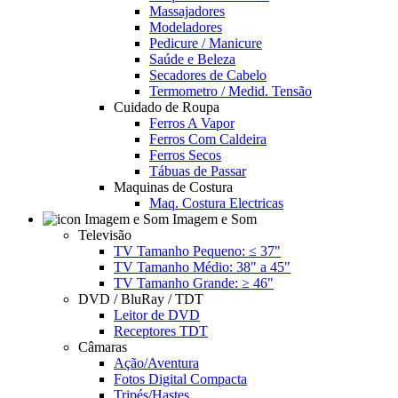
Massajadores
Modeladores
Pedicure / Manicure
Saúde e Beleza
Secadores de Cabelo
Termometro / Medid. Tensão
Cuidado de Roupa
Ferros A Vapor
Ferros Com Caldeira
Ferros Secos
Tábuas de Passar
Maquinas de Costura
Maq. Costura Electricas
Imagem e Som
Televisão
TV Tamanho Pequeno: ≤ 37"
TV Tamanho Médio: 38" a 45"
TV Tamanho Grande: ≥ 46"
DVD / BluRay / TDT
Leitor de DVD
Receptores TDT
Câmaras
Ação/Aventura
Fotos Digital Compacta
Tripés/Hastes