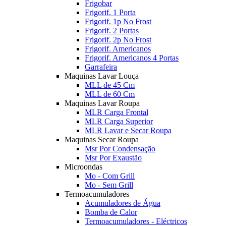
Frigobar
Frigorif. 1 Porta
Frigorif. 1p No Frost
Frigorif. 2 Portas
Frigorif. 2p No Frost
Frigorif. Americanos
Frigorif. Americanos 4 Portas
Garrafeira
Maquinas Lavar Louça
MLL de 45 Cm
MLL de 60 Cm
Maquinas Lavar Roupa
MLR Carga Frontal
MLR Carga Superior
MLR Lavar e Secar Roupa
Maquinas Secar Roupa
Msr Por Condensação
Msr Por Exaustão
Microondas
Mo - Com Grill
Mo - Sem Grill
Termoacumuladores
Acumuladores de Água
Bomba de Calor
Termoacumuladores - Eléctricos