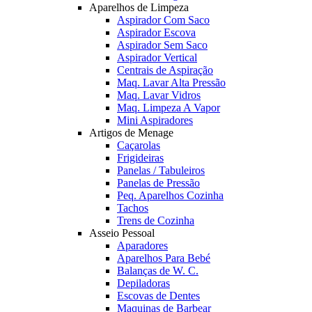
Aparelhos de Limpeza
Aspirador Com Saco
Aspirador Escova
Aspirador Sem Saco
Aspirador Vertical
Centrais de Aspiração
Maq. Lavar Alta Pressão
Maq. Lavar Vidros
Maq. Limpeza A Vapor
Mini Aspiradores
Artigos de Menage
Caçarolas
Frigideiras
Panelas / Tabuleiros
Panelas de Pressão
Peq. Aparelhos Cozinha
Tachos
Trens de Cozinha
Asseio Pessoal
Aparadores
Aparelhos Para Bebé
Balanças de W. C.
Depiladoras
Escovas de Dentes
Maquinas de Barbear