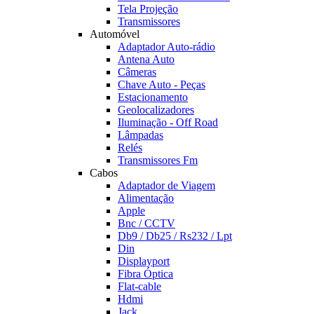
Tela Projeção
Transmissores
Automóvel
Adaptador Auto-rádio
Antena Auto
Câmeras
Chave Auto - Peças
Estacionamento
Geolocalizadores
Iluminação - Off Road
Lâmpadas
Relés
Transmissores Fm
Cabos
Adaptador de Viagem
Alimentação
Apple
Bnc / CCTV
Db9 / Db25 / Rs232 / Lpt
Din
Displayport
Fibra Óptica
Flat-cable
Hdmi
Jack