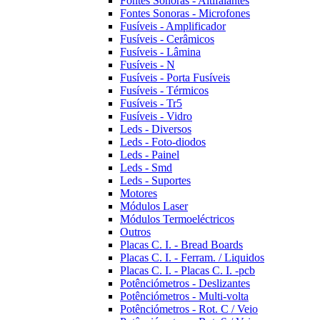
Fontes Sonoras - Altifalantes
Fontes Sonoras - Microfones
Fusíveis - Amplificador
Fusíveis - Cerâmicos
Fusíveis - Lâmina
Fusíveis - N
Fusíveis - Porta Fusíveis
Fusíveis - Térmicos
Fusíveis - Tr5
Fusíveis - Vidro
Leds - Diversos
Leds - Foto-diodos
Leds - Painel
Leds - Smd
Leds - Suportes
Motores
Módulos Laser
Módulos Termoeléctricos
Outros
Placas C. I. - Bread Boards
Placas C. I. - Ferram. / Liquidos
Placas C. I. - Placas C. I. -pcb
Potênciómetros - Deslizantes
Potênciómetros - Multi-volta
Potênciómetros - Rot. C / Veio