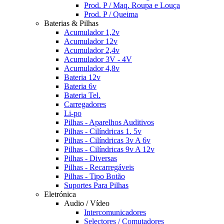
Prod. P / Maq. Roupa e Louça
Prod. P / Queima
Baterias & Pilhas
Acumulador 1,2v
Acumulador 12v
Acumulador 2,4v
Acumulador 3V - 4V
Acumulador 4,8v
Bateria 12v
Bateria 6v
Bateria Tel.
Carregadores
Li-po
Pilhas - Aparelhos Auditivos
Pilhas - Cilíndricas 1. 5v
Pilhas - Cilíndricas 3v A 6v
Pilhas - Cilíndricas 9v A 12v
Pilhas - Diversas
Pilhas - Recarregáveis
Pilhas - Tipo Botão
Suportes Para Pilhas
Eletrónica
Audio / Vídeo
Intercomunicadores
Selectores / Comutadores