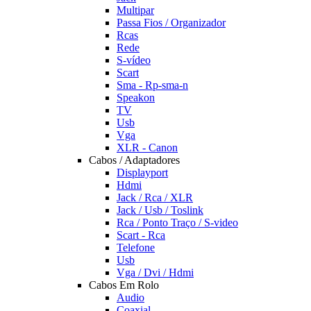
Multipar
Passa Fios / Organizador
Rcas
Rede
S-vídeo
Scart
Sma - Rp-sma-n
Speakon
TV
Usb
Vga
XLR - Canon
Cabos / Adaptadores
Displayport
Hdmi
Jack / Rca / XLR
Jack / Usb / Toslink
Rca / Ponto Traço / S-video
Scart - Rca
Telefone
Usb
Vga / Dvi / Hdmi
Cabos Em Rolo
Audio
Coaxial