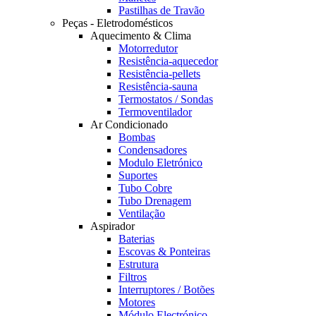
Pastilhas de Travão
Peças - Eletrodomésticos
Aquecimento & Clima
Motorredutor
Resistência-aquecedor
Resistência-pellets
Resistência-sauna
Termostatos / Sondas
Termoventilador
Ar Condicionado
Bombas
Condensadores
Modulo Eletrónico
Suportes
Tubo Cobre
Tubo Drenagem
Ventilação
Aspirador
Baterias
Escovas & Ponteiras
Estrutura
Filtros
Interruptores / Botões
Motores
Módulo Electrónico