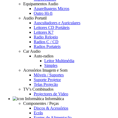
Equipamentos Audio
Aparelhagens Micros
Outro Hi-fi
Audio Portatil
Auscultadores e Auriculares
Leitores CD Portáteis
Leitores K7
Radio Relogio
Radios C / CD
Radios Portateis
Car Audio
Auto-radios
Leitor Multimédia
Simples
Acessórios Imagem e Som
Móveis / Suportes
Suporte Projetor
Telas Projeção
TV's Combinados
Projectores de Video
Informática
Componentes / Peças
Discos & Acessórios
Ecrãs
Fontes de Alimentação