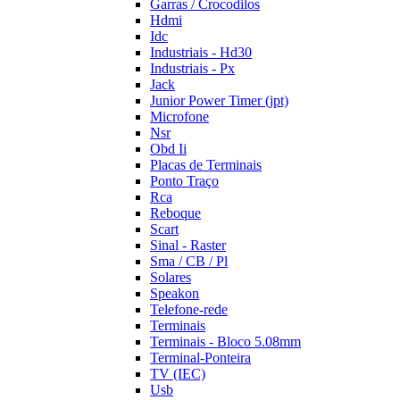
Garras / Crocodilos
Hdmi
Idc
Industriais - Hd30
Industriais - Px
Jack
Junior Power Timer (jpt)
Microfone
Nsr
Obd Ii
Placas de Terminais
Ponto Traço
Rca
Reboque
Scart
Sinal - Raster
Sma / CB / Pl
Solares
Speakon
Telefone-rede
Terminais
Terminais - Bloco 5.08mm
Terminal-Ponteira
TV (IEC)
Usb