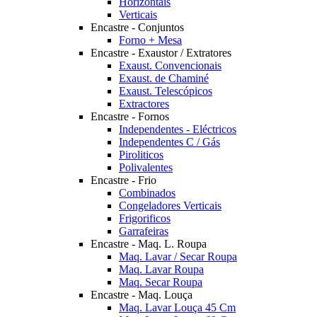
Horizontais
Verticais
Encastre - Conjuntos
Forno + Mesa
Encastre - Exaustor / Extratores
Exaust. Convencionais
Exaust. de Chaminé
Exaust. Telescópicos
Extractores
Encastre - Fornos
Independentes - Eléctricos
Independentes C / Gás
Piroliticos
Polivalentes
Encastre - Frio
Combinados
Congeladores Verticais
Frigorificos
Garrafeiras
Encastre - Maq. L. Roupa
Maq. Lavar / Secar Roupa
Maq. Lavar Roupa
Maq. Secar Roupa
Encastre - Maq. Louça
Maq. Lavar Louça 45 Cm