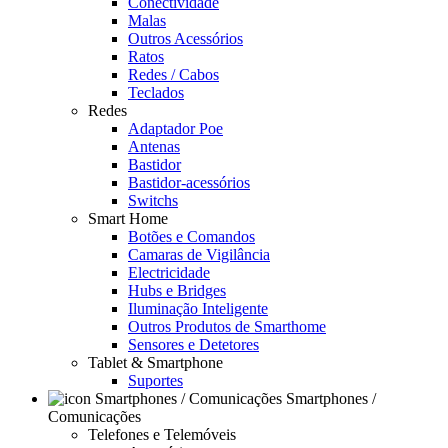
Conectividade
Malas
Outros Acessórios
Ratos
Redes / Cabos
Teclados
Redes
Adaptador Poe
Antenas
Bastidor
Bastidor-acessórios
Switchs
Smart Home
Botões e Comandos
Camaras de Vigilância
Electricidade
Hubs e Bridges
Iluminação Inteligente
Outros Produtos de Smarthome
Sensores e Detetores
Tablet & Smartphone
Suportes
Smartphones /
Comunicações
Telefones e Telemóveis