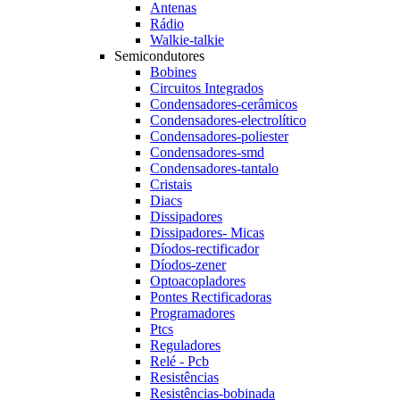
Antenas
Rádio
Walkie-talkie
Semicondutores
Bobines
Circuitos Integrados
Condensadores-cerâmicos
Condensadores-electrolítico
Condensadores-poliester
Condensadores-smd
Condensadores-tantalo
Cristais
Diacs
Dissipadores
Dissipadores- Micas
Díodos-rectificador
Díodos-zener
Optoacopladores
Pontes Rectificadoras
Programadores
Ptcs
Reguladores
Relé - Pcb
Resistências
Resistências-bobinada