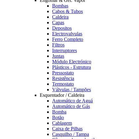
Engomar & Ger. Vapor
Bombas
Cabos & Tubos
Caldeira
Capas
Depositos
Electrovalvulas
Ferro Completo
Filtros
Interruptores
Juntas
Módulo Electrónico
Plásticos - Estrutura
Pressostato
Resistência
Termostato
Válvulas / Tampões
Esquentador / Caldeira
Automático de Aguá
Automático de Gás
Bomba
Botão
Cablagem
Caixa de Pilhas
Casquilho / Tampa