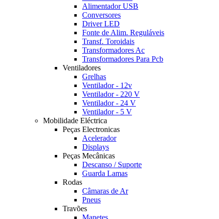
Alimentador USB
Conversores
Driver LED
Fonte de Alim. Reguláveis
Transf. Toroidais
Transformadores Ac
Transformadores Para Pcb
Ventiladores
Grelhas
Ventilador - 12v
Ventilador - 220 V
Ventilador - 24 V
Ventilador - 5 V
Mobilidade Eléctrica
Peças Electronicas
Acelerador
Displays
Peças Mecânicas
Descanso / Suporte
Guarda Lamas
Rodas
Câmaras de Ar
Pneus
Travões
Manetes