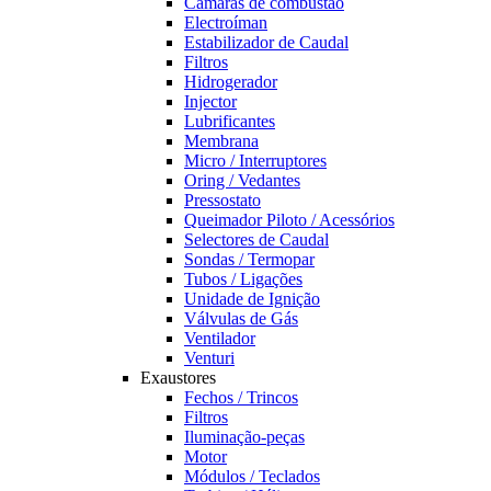
Câmaras de combustão
Electroíman
Estabilizador de Caudal
Filtros
Hidrogerador
Injector
Lubrificantes
Membrana
Micro / Interruptores
Oring / Vedantes
Pressostato
Queimador Piloto / Acessórios
Selectores de Caudal
Sondas / Termopar
Tubos / Ligações
Unidade de Ignição
Válvulas de Gás
Ventilador
Venturi
Exaustores
Fechos / Trincos
Filtros
Iluminação-peças
Motor
Módulos / Teclados