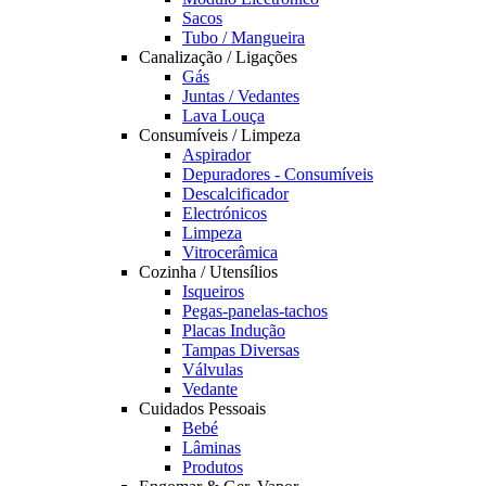
Sacos
Tubo / Mangueira
Canalização / Ligações
Gás
Juntas / Vedantes
Lava Louça
Consumíveis / Limpeza
Aspirador
Depuradores - Consumíveis
Descalcificador
Electrónicos
Limpeza
Vitrocerâmica
Cozinha / Utensílios
Isqueiros
Pegas-panelas-tachos
Placas Indução
Tampas Diversas
Válvulas
Vedante
Cuidados Pessoais
Bebé
Lâminas
Produtos