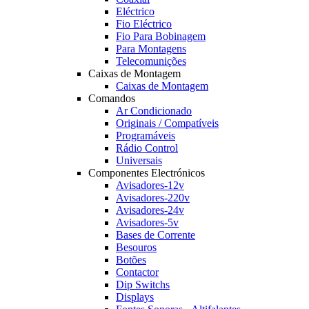
Eléctrico
Fio Eléctrico
Fio Para Bobinagem
Para Montagens
Telecomunições
Caixas de Montagem
Caixas de Montagem
Comandos
Ar Condicionado
Originais / Compatíveis
Programáveis
Rádio Control
Universais
Componentes Electrónicos
Avisadores-12v
Avisadores-220v
Avisadores-24v
Avisadores-5v
Bases de Corrente
Besouros
Botões
Contactor
Dip Switchs
Displays