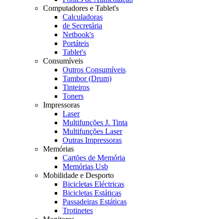
Computadores e Tablet's
Calculadoras
de Secretária
Netbook's
Portáteis
Tablet's
Consumíveis
Outros Consumíveis
Tambor (Drum)
Tinteiros
Toners
Impressoras
Laser
Multifunções J. Tinta
Multifunções Laser
Outras Impressoras
Memórias
Cartões de Memória
Memórias Usb
Mobilidade e Desporto
Bicicletas Eléctricas
Bicicletas Estáticas
Passadeiras Estáticas
Trotinetes