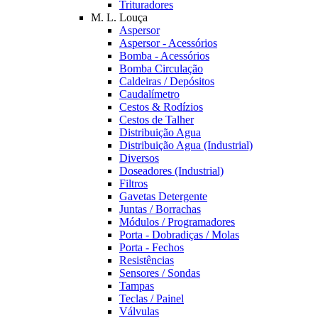
Trituradores
M. L. Louça
Aspersor
Aspersor - Acessórios
Bomba - Acessórios
Bomba Circulação
Caldeiras / Depósitos
Caudalímetro
Cestos & Rodízios
Cestos de Talher
Distribuição Agua
Distribuição Agua (Industrial)
Diversos
Doseadores (Industrial)
Filtros
Gavetas Detergente
Juntas / Borrachas
Módulos / Programadores
Porta - Dobradiças / Molas
Porta - Fechos
Resistências
Sensores / Sondas
Tampas
Teclas / Painel
Válvulas