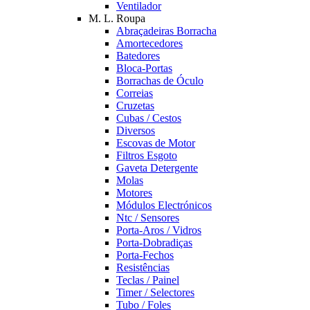
Ventilador
M. L. Roupa
Abraçadeiras Borracha
Amortecedores
Batedores
Bloca-Portas
Borrachas de Óculo
Correias
Cruzetas
Cubas / Cestos
Diversos
Escovas de Motor
Filtros Esgoto
Gaveta Detergente
Molas
Motores
Módulos Electrónicos
Ntc / Sensores
Porta-Aros / Vidros
Porta-Dobradiças
Porta-Fechos
Resistências
Teclas / Painel
Timer / Selectores
Tubo / Foles