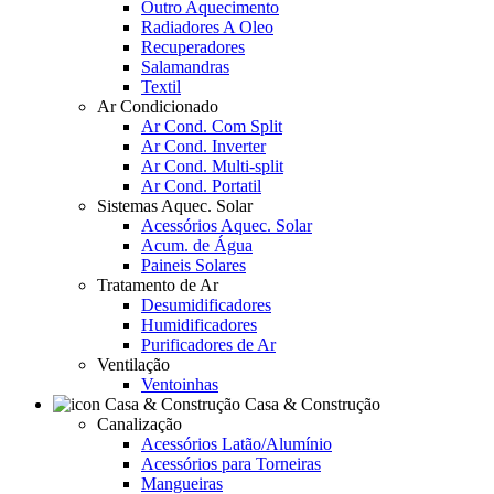
Outro Aquecimento
Radiadores A Oleo
Recuperadores
Salamandras
Textil
Ar Condicionado
Ar Cond. Com Split
Ar Cond. Inverter
Ar Cond. Multi-split
Ar Cond. Portatil
Sistemas Aquec. Solar
Acessórios Aquec. Solar
Acum. de Água
Paineis Solares
Tratamento de Ar
Desumidificadores
Humidificadores
Purificadores de Ar
Ventilação
Ventoinhas
Casa & Construção
Canalização
Acessórios Latão/Alumínio
Acessórios para Torneiras
Mangueiras