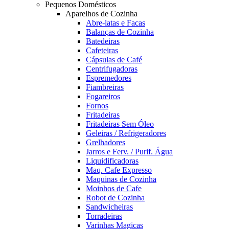
Pequenos Domésticos
Aparelhos de Cozinha
Abre-latas e Facas
Balanças de Cozinha
Batedeiras
Cafeteiras
Cápsulas de Café
Centrifugadoras
Espremedores
Fiambreiras
Fogareiros
Fornos
Fritadeiras
Fritadeiras Sem Óleo
Geleiras / Refrigeradores
Grelhadores
Jarros e Ferv. / Purif. Água
Liquidificadoras
Maq. Cafe Expresso
Maquinas de Cozinha
Moinhos de Cafe
Robot de Cozinha
Sandwicheiras
Torradeiras
Varinhas Magicas