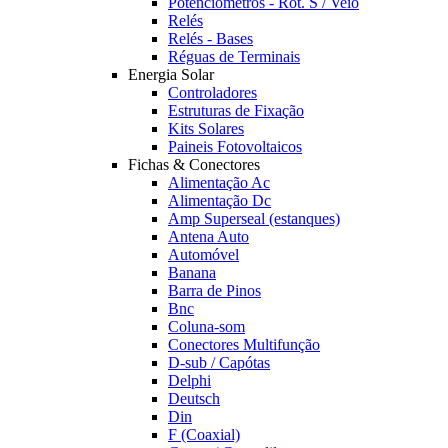
Potênciómetros - Rot. S / Veio
Relés
Relés - Bases
Réguas de Terminais
Energia Solar
Controladores
Estruturas de Fixação
Kits Solares
Paineis Fotovoltaicos
Fichas & Conectores
Alimentação Ac
Alimentação Dc
Amp Superseal (estanques)
Antena Auto
Automóvel
Banana
Barra de Pinos
Bnc
Coluna-som
Conectores Multifunção
D-sub / Capótas
Delphi
Deutsch
Din
F (Coaxial)