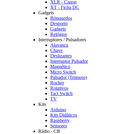
XLR - Canon
XT - Ficha DC
Gadgets
Brinquedos
Desporto
Gadgets
Relógios
Interruptores / Pulsadores
Alavanca
Chave
Deslizantes
Interruptor Pulsador
Magnético
Micro Switch
Pulsador (Teimoso)
Rocker
Rotativos
Tact Switch
TV
Kits
Arduino
Kits Didáticos
Raspberry
Sensores
Rádio - CB