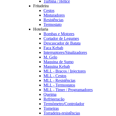
Turbina / Hélice
Fritadeira
Cestos
Misturadores
Resistências
Termostato
Hotelaria
Bombas e Motores
Cortador de Legumes
Descascador de Batata
Faca Kebab
Interruptores/Sinalizadores
M. Gelo
Maquina de Sumo
Maquina Kebab
MLL - Braços / Injectores
MLL - Cestos
MLL - Resistências
MLL - Termostatos
MLL - Timer / Programadores
Queima
Refrigeração
Termómetro/Controlador
Torneiras
Torradeira-resistências